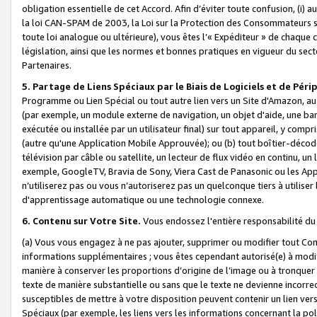
obligation essentielle de cet Accord. Afin d’éviter toute confusion, (i) a
la loi CAN-SPAM de 2003, la Loi sur la Protection des Consommateurs s
toute loi analogue ou ultérieure), vous êtes l’« Expéditeur » de chaque 
législation, ainsi que les normes et bonnes pratiques en vigueur du s
Partenaires.
5. Partage de Liens Spéciaux par le Biais de Logiciels et de Pér
Programme ou Lien Spécial ou tout autre lien vers un Site d'Amazon, au su
(par exemple, un module externe de navigation, un objet d'aide, une ba
exécutée ou installée par un utilisateur final) sur tout appareil, y comp
(autre qu'une Application Mobile Approuvée); ou (b) tout boîtier-décod
télévision par câble ou satellite, un lecteur de flux vidéo en continu, un
exemple, GoogleTV, Bravia de Sony, Viera Cast de Panasonic ou les Appli
n’utiliserez pas ou vous n’autoriserez pas un quelconque tiers à utili
d'apprentissage automatique ou une technologie connexe.
6. Contenu sur Votre Site.
Vous endossez l'entière responsabilité du
(a) Vous vous engagez à ne pas ajouter, supprimer ou modifier tout Co
informations supplémentaires ; vous êtes cependant autorisé(e) à modi
manière à conserver les proportions d’origine de l’image ou à tronquer
texte de manière substantielle ou sans que le texte ne devienne incorr
susceptibles de mettre à votre disposition peuvent contenir un lien ver
Spéciaux (par exemple, les liens vers les informations concernant la poli