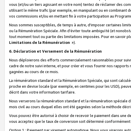
vous (et/ou un tiers agissant en votre nom) tentez de réclamer des c
utilisant le même trafic (par exemple, en manipulant ou en combinant 
vos commissions et/ou en mettant fin à votre participation au Progra
Nous sommes susceptibles, de temps à autre, d'imposer certaines limit
ou la Rémunération Spéciale. Afin d'éviter toute ambiguïté (et nonobst
tout moment tout ou partie des limitations imposées. Pour en savoir plus
Limitations de la Rémunération
»).
6. Déclaration et Versement de la Rémunération
Nous déploierons des efforts commercialement raisonnables pour suivr
cadre de notre suivi interne, et pour créer et vous fournir nos rapport
gagnées au cours de ce mois.
La rémunération standard et la Rémunération Spéciale, qui sont calcul
proche en devise locale (par exemple, en centimes pour les USD), peuve
décrit dans votre information tarifaire.
Nous verserons la rémunération standard et la rémunération spéciale da
mois civil au cours duquel elles ont été gagnées selon la méthode décr
Vous pouvez être autorisé à choisir de recevoir le paiement dans une dev
vous acceptez que le taux de conversion soit déterminé conformément
Option 1 : Paiement par virement automatique.
Nous vous virerons aut