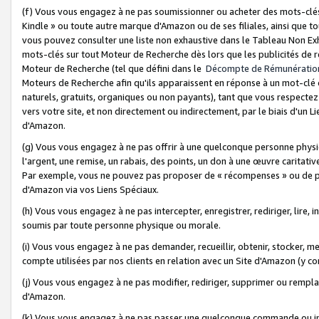
(f) Vous vous engagez à ne pas soumissionner ou acheter des mots-clés,
Kindle » ou toute autre marque d'Amazon ou de ses filiales, ainsi que t
vous pouvez consulter une liste non exhaustive dans le Tableau Non Ex
mots-clés sur tout Moteur de Recherche dès lors que les publicités de 
Moteur de Recherche (tel que défini dans le
Décompte de Rémunératio
Moteurs de Recherche afin qu'ils apparaissent en réponse à un mot-clé o
naturels, gratuits, organiques ou non payants), tant que vous respectez 
vers votre site, et non directement ou indirectement, par le biais d'un Li
d'Amazon.
(g) Vous vous engagez à ne pas offrir à une quelconque personne physi
l'argent, une remise, un rabais, des points, un don à une œuvre caritativ
Par exemple, vous ne pouvez pas proposer de « récompenses » ou de p
d'Amazon via vos Liens Spéciaux.
(h) Vous vous engagez à ne pas intercepter, enregistrer, rediriger, lire
soumis par toute personne physique ou morale.
(i) Vous vous engagez à ne pas demander, recueillir, obtenir, stocker, 
compte utilisées par nos clients en relation avec un Site d'Amazon (y c
(j) Vous vous engagez à ne pas modifier, rediriger, supprimer ou rempla
d'Amazon.
(k) Vous vous engagez à ne pas passer une quelconque commande ou init