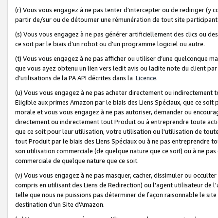
(r) Vous vous engagez à ne pas tenter d'intercepter ou de rediriger (y comp
partir de/sur ou de détourner une rémunération de tout site participa
(s) Vous vous engagez à ne pas générer artificiellement des clics ou de
ce soit par le biais d'un robot ou d'un programme logiciel ou autre.
(t) Vous vous engagez à ne pas afficher ou utiliser d’une quelconque man
que vous ayez obtenu un lien vers ledit avis ou ladite note du client par
d’utilisations de la PA API décrites dans la
Licence
.
(u) Vous vous engagez à ne pas acheter directement ou indirectement t
Eligible aux primes Amazon par le biais des Liens Spéciaux, que ce soit 
morale et vous vous engagez à ne pas autoriser, demander ou encourager
directement ou indirectement tout Produit ou à entreprendre toute acti
que ce soit pour leur utilisation, votre utilisation ou l'utilisation de
tout Produit par le biais des Liens Spéciaux ou à ne pas entreprendre t
son utilisation commerciale (de quelque nature que ce soit) ou à ne pas o
commerciale de quelque nature que ce soit.
(v) Vous vous engagez à ne pas masquer, cacher, dissimuler ou occulter 
compris en utilisant des Liens de Redirection) ou l'agent utilisateur de 
telle que nous ne puissions pas déterminer de façon raisonnable le site ou
destination d'un Site d'Amazon.