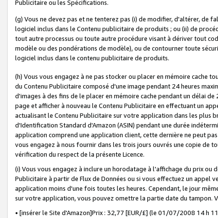
Publicitaire ou les Spécifications.
(g) Vous ne devez pas et ne tenterez pas (i) de modifier, d'altérer, de f
logiciel inclus dans le Contenu publicitaire de produits ; ou (ii) de proc
tout autre processus ou toute autre procédure visant à dériver tout c
modèle ou des pondérations de modèle), ou de contourner toute sécurité a
logiciel inclus dans le contenu publicitaire de produits.
(h) Vous vous engagez à ne pas stocker ou placer en mémoire cache tou
du Contenu Publicitaire composé d'une image pendant 24 heures maxim
d'images à des fins de le placer en mémoire cache pendant un délai de
page et afficher à nouveau le Contenu Publicitaire en effectuant un app
actualisant le Contenu Publicitaire sur votre application dans les plus 
d'Identification Standard d'Amazon (ASIN) pendant une durée indéterminé
application comprend une application client, cette dernière ne peut pa
vous engagez à nous fournir dans les trois jours ouvrés une copie de tou
vérification du respect de la présente Licence.
(i) Vous vous engagez à inclure un horodatage à l'affichage du prix ou 
Publicitaire à partir de Flux de Données ou si vous effectuez un appel ve
application moins d'une fois toutes les heures. Cependant, le jour même
sur votre application, vous pouvez omettre la partie date du tampon.
• [insérer le Site d'Amazon]Prix : 32,77 [EUR/£] (le 01/07/2008 14 h 11 