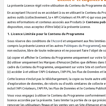
La présente Licence régit votre utilisation du Contenu du Programme d
En acceptant l'Accord ou en accédant à ou en utilisant le Contenu du P
autres outils (collectivement, la «
API Créateurs et PA API
») qui vous pe
autres informations et contenus associés aux Produits («
Contenu publ
disposition, vous acceptez d'être lié(e) à la présente Licence.
1. Licence Limitée pour le Contenu du Programme
Sous réserve des conditions de
l'Accord
et uniquement aux fins limitées
compris la présente Licence et les autres
Politiques du Programme
], n
non exclusive, libre de toute redevance et ne pouvant faire l'objet de so
(a) copier et afficher le Contenu du Programme uniquement sur votre Si
(b) utiliser uniquement les Marques d'Amazon [telles que définies dans 
cadre du Contenu du Programme, uniquement sur votre Site et confo
(c) accéder à et utiliser l’API Créateurs, l’API PA, les Flux de Données e
Cette licence n'inclut pas le téléchargement, la copie ou toute autre util
d’exploration de données, de robots ou d’outils similaires de collecte
inclut l’API Créateurs, l’API PA, les Flux de Données et le Contenu Publici
Vous vous engagez à utiliser le Contenu du Programme conformément a
licence accordée par la présente. Sans limiter la portée de ce qui pré
renvoyer les utilisateurs finaux et les ventes vers un Site d'Amazon et