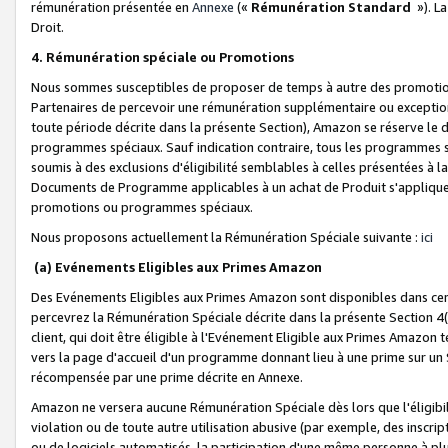
rémunération présentée en
Annexe
(«
Rémunération Standard
»). L
Droit.
4. Rémunération spéciale ou Promotions
Nous sommes susceptibles de proposer de temps à autre des promotion
Partenaires de percevoir une rémunération supplémentaire ou exceptio
toute période décrite dans la présente Section), Amazon se réserve le
programmes spéciaux. Sauf indication contraire, tous les programmes s
soumis à des exclusions d'éligibilité semblables à celles présentées à 
Documents de Programme applicables à un achat de Produit s'appliquera
promotions ou programmes spéciaux.
Nous proposons actuellement la Rémunération Spéciale suivante :
ici
(a) Evénements Eligibles aux Primes Amazon
Des Evénements Eligibles aux Primes Amazon sont disponibles dans cer
percevrez la Rémunération Spéciale décrite dans la présente Section 4(
client, qui doit être éligible à l'Evénement Eligible aux Primes Amazon te
vers la page d'accueil d'un programme donnant lieu à une prime sur un Si
récompensée par une prime décrite en Annexe.
Amazon ne versera aucune Rémunération Spéciale dès lors que l'éligibi
violation ou de toute autre utilisation abusive (par exemple, des inscrip
ou de logiciels automatisés, la participation d'une même personne à p