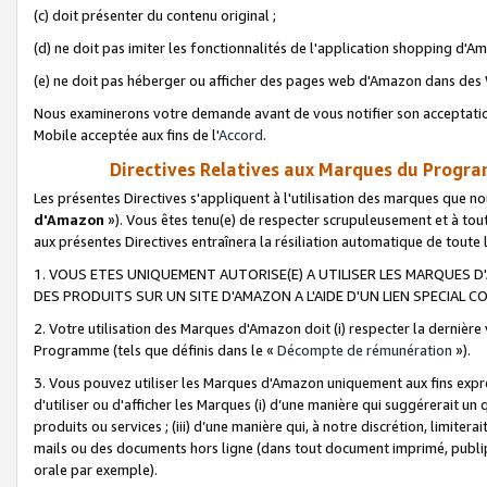
(c) doit présenter du contenu original ;
(d) ne doit pas imiter les fonctionnalités de l'application shopping d'Am
(e) ne doit pas héberger ou afficher des pages web d'Amazon dans de
Nous examinerons votre demande avant de vous notifier son acceptatio
Mobile acceptée aux fins de l'
Accord
.
Directives Relatives aux Marques du Progra
Les présentes Directives s'appliquent à l'utilisation des marques que
d'Amazon
»). Vous êtes tenu(e) de respecter scrupuleusement et à tou
aux présentes Directives entraînera la résiliation automatique de toute
1. VOUS ETES UNIQUEMENT AUTORISE(E) A UTILISER LES MARQUES D'
DES PRODUITS SUR UN SITE D'AMAZON A L'AIDE D'UN LIEN SPECIAL 
2. Votre utilisation des Marques d'Amazon doit (i) respecter la dernière
Programme (tels que définis dans le «
Décompte de rémunération
»).
3. Vous pouvez utiliser les Marques d'Amazon uniquement aux fins expr
d'utiliser ou d'afficher les Marques (i) d’une manière qui suggérerait un
produits ou services ; (iii) d’une manière qui, à notre discrétion, limit
mails ou des documents hors ligne (dans tout document imprimé, publip
orale par exemple).