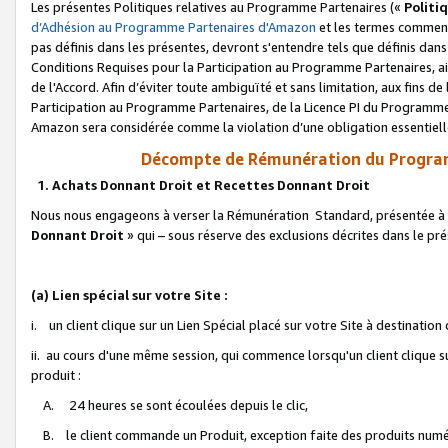
Les présentes Politiques relatives au Programme Partenaires («
Politi
d’Adhésion au Programme Partenaires d'Amazon
et les termes commenç
pas définis dans les présentes, devront s'entendre tels que définis dans 
Conditions Requises pour la Participation au Programme Partenaires, ai
de l'Accord. Afin d’éviter toute ambiguïté et sans limitation, aux fins de
Participation au Programme Partenaires, de la Licence PI du Programme 
Amazon sera considérée comme la violation d’une obligation essentielle
Décompte de Rémunération du Program
1. Achats Donnant Droit et Recettes Donnant Droit
Nous nous engageons à verser la Rémunération Standard, présentée à l
Donnant Droit
» qui – sous réserve des exclusions décrites dans le p
(a) Lien spécial sur votre Site :
i. un client clique sur un Lien Spécial placé sur votre Site à destination
ii. au cours d'une même session, qui commence lorsqu'un client clique s
produit :
A. 24 heures se sont écoulées depuis le clic,
B. le client commande un Produit, exception faite des produits numéri