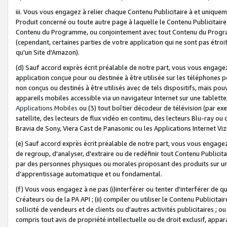
iii. Vous vous engagez à relier chaque Contenu Publicitaire à et uniqu
Produit concerné ou toute autre page à laquelle le Contenu Publicitaire
Contenu du Programme, ou conjointement avec tout Contenu du Programm
(cependant, certaines parties de votre application qui ne sont pas étroi
qu'un Site d'Amazon).
(d) Sauf accord exprès écrit préalable de notre part, vous vous engagez à
application conçue pour ou destinée à être utilisée sur les téléphones p
non conçus ou destinés à être utilisés avec de tels dispositifs, mais pouv
appareils mobiles accessible via un navigateur Internet sur une tablett
Applications Mobiles
ou (3) tout boîtier décodeur de télévision (par ex
satellite, des lecteurs de flux vidéo en continu, des lecteurs Blu-ray o
Bravia de Sony, Viera Cast de Panasonic ou les Applications Internet Viz
(e) Sauf accord exprès écrit préalable de notre part, vous vous engagez 
de regroup, d'analyser, d'extraire ou de redéfinir tout Contenu Publicitai
par des personnes physiques ou morales proposant des produits sur un
d’apprentissage automatique et ou fondamental.
(f) Vous vous engagez à ne pas (i)interférer ou tenter d'interférer de 
Créateurs ou de la PA API ; (ii) compiler ou utiliser le Contenu Publicita
sollicité de vendeurs et de clients ou d'autres activités publicitaires ; ou (
compris tout avis de propriété intellectuelle ou de droit exclusif, appar