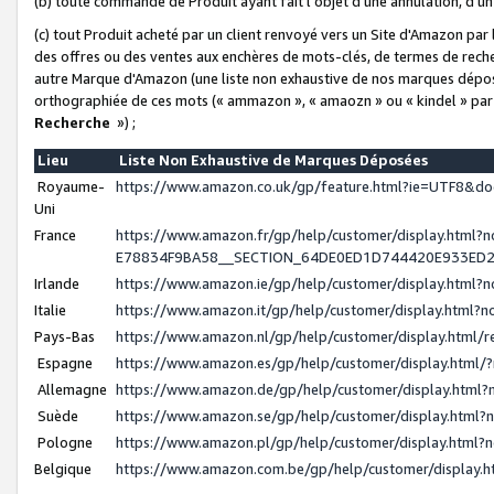
(b) toute commande de Produit ayant fait l'objet d'une annulation, d'u
(c) tout Produit acheté par un client renvoyé vers un Site d'Amazon par
des offres ou des ventes aux enchères de mots-clés, de termes de reche
autre Marque d'Amazon (une liste non exhaustive de nos marques déposée
orthographiée de ces mots (« ammazon », « amaozn » ou « kindel » par
Recherche
») ;
Lieu
Liste Non Exhaustive de Marques Déposées
Royaume-
https://www.amazon.co.uk/gp/feature.html?ie=UTF8&
Uni
France
https://www.amazon.fr/gp/help/customer/display.ht
E78834F9BA58__SECTION_64DE0ED1D744420E933ED
Irlande
https://www.amazon.ie/gp/help/customer/display.htm
Italie
https://www.amazon.it/gp/help/customer/display.html
Pays-Bas
https://www.amazon.nl/gp/help/customer/display.html
Espagne
https://www.amazon.es/gp/help/customer/display.html
Allemagne
https://www.amazon.de/gp/help/customer/display.htm
Suède
https://www.amazon.se/gp/help/customer/display.htm
Pologne
https://www.amazon.pl/gp/help/customer/display.html
Belgique
https://www.amazon.com.be/gp/help/customer/displa