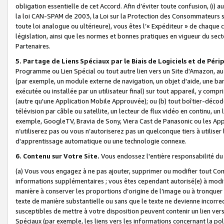
obligation essentielle de cet Accord. Afin d’éviter toute confusion, (i) a
la loi CAN-SPAM de 2003, la Loi sur la Protection des Consommateurs s
toute loi analogue ou ultérieure), vous êtes l’« Expéditeur » de chaque 
législation, ainsi que les normes et bonnes pratiques en vigueur du s
Partenaires.
5. Partage de Liens Spéciaux par le Biais de Logiciels et de Pér
Programme ou Lien Spécial ou tout autre lien vers un Site d'Amazon, au su
(par exemple, un module externe de navigation, un objet d'aide, une ba
exécutée ou installée par un utilisateur final) sur tout appareil, y comp
(autre qu'une Application Mobile Approuvée); ou (b) tout boîtier-décod
télévision par câble ou satellite, un lecteur de flux vidéo en continu, un
exemple, GoogleTV, Bravia de Sony, Viera Cast de Panasonic ou les Appli
n’utiliserez pas ou vous n’autoriserez pas un quelconque tiers à utili
d'apprentissage automatique ou une technologie connexe.
6. Contenu sur Votre Site.
Vous endossez l'entière responsabilité du
(a) Vous vous engagez à ne pas ajouter, supprimer ou modifier tout Co
informations supplémentaires ; vous êtes cependant autorisé(e) à modi
manière à conserver les proportions d’origine de l’image ou à tronquer
texte de manière substantielle ou sans que le texte ne devienne incorr
susceptibles de mettre à votre disposition peuvent contenir un lien ver
Spéciaux (par exemple, les liens vers les informations concernant la poli