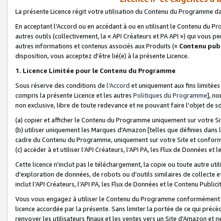
La présente Licence régit votre utilisation du Contenu du Programme d
En acceptant l'Accord ou en accédant à ou en utilisant le Contenu du P
autres outils (collectivement, la «
API Créateurs et PA API
») qui vous pe
autres informations et contenus associés aux Produits («
Contenu publ
disposition, vous acceptez d'être lié(e) à la présente Licence.
1. Licence Limitée pour le Contenu du Programme
Sous réserve des conditions de
l'Accord
et uniquement aux fins limitées
compris la présente Licence et les autres
Politiques du Programme
], n
non exclusive, libre de toute redevance et ne pouvant faire l'objet de so
(a) copier et afficher le Contenu du Programme uniquement sur votre Si
(b) utiliser uniquement les Marques d'Amazon [telles que définies dans 
cadre du Contenu du Programme, uniquement sur votre Site et confo
(c) accéder à et utiliser l’API Créateurs, l’API PA, les Flux de Données e
Cette licence n'inclut pas le téléchargement, la copie ou toute autre util
d’exploration de données, de robots ou d’outils similaires de collecte
inclut l’API Créateurs, l’API PA, les Flux de Données et le Contenu Publici
Vous vous engagez à utiliser le Contenu du Programme conformément a
licence accordée par la présente. Sans limiter la portée de ce qui pré
renvoyer les utilisateurs finaux et les ventes vers un Site d'Amazon et