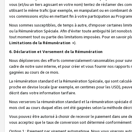
vous (et/ou un tiers agissant en votre nom) tentez de réclamer des c
utilisant le même trafic (par exemple, en manipulant ou en combinant 
vos commissions et/ou en mettant fin à votre participation au Progra
Nous sommes susceptibles, de temps à autre, d'imposer certaines limit
ou la Rémunération Spéciale. Afin d'éviter toute ambiguïté (et nonobst
tout moment tout ou partie des limitations imposées. Pour en savoir plus
Limitations de la Rémunération
»).
6. Déclaration et Versement de la Rémunération
Nous déploierons des efforts commercialement raisonnables pour suivr
cadre de notre suivi interne, et pour créer et vous fournir nos rapport
gagnées au cours de ce mois.
La rémunération standard et la Rémunération Spéciale, qui sont calcul
proche en devise locale (par exemple, en centimes pour les USD), peuve
décrit dans votre information tarifaire.
Nous verserons la rémunération standard et la rémunération spéciale da
mois civil au cours duquel elles ont été gagnées selon la méthode décr
Vous pouvez être autorisé à choisir de recevoir le paiement dans une dev
vous acceptez que le taux de conversion soit déterminé conformément
Option 1 : Paiement par virement automatique.
Nous vous virerons aut