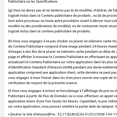
Publicitaire ou les Spécifications.
(g) Vous ne devez pas et ne tenterez pas (i) de modifier, d'altérer, de f
logiciel inclus dans le Contenu publicitaire de produits ; ou (ii) de proc
tout autre processus ou toute autre procédure visant à dériver tout c
modèle ou des pondérations de modèle), ou de contourner toute sécurité a
logiciel inclus dans le contenu publicitaire de produits.
(h) Vous vous engagez à ne pas stocker ou placer en mémoire cache tou
du Contenu Publicitaire composé d'une image pendant 24 heures maxim
d'images à des fins de le placer en mémoire cache pendant un délai de
page et afficher à nouveau le Contenu Publicitaire en effectuant un app
actualisant le Contenu Publicitaire sur votre application dans les plus 
d'Identification Standard d'Amazon (ASIN) pendant une durée indéterminé
application comprend une application client, cette dernière ne peut pa
vous engagez à nous fournir dans les trois jours ouvrés une copie de tou
vérification du respect de la présente Licence.
(i) Vous vous engagez à inclure un horodatage à l'affichage du prix ou 
Publicitaire à partir de Flux de Données ou si vous effectuez un appel ve
application moins d'une fois toutes les heures. Cependant, le jour même
sur votre application, vous pouvez omettre la partie date du tampon.
• [insérer le Site d'Amazon]Prix : 32,77 [EUR/£] (le 01/07/2008 14 h 11 