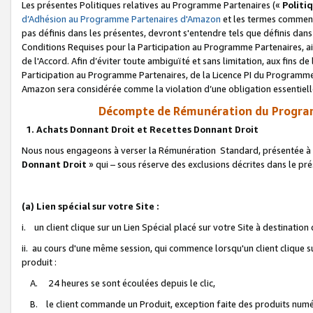
Les présentes Politiques relatives au Programme Partenaires («
Politi
d’Adhésion au Programme Partenaires d'Amazon
et les termes commenç
pas définis dans les présentes, devront s'entendre tels que définis dans 
Conditions Requises pour la Participation au Programme Partenaires, ai
de l'Accord. Afin d’éviter toute ambiguïté et sans limitation, aux fins de
Participation au Programme Partenaires, de la Licence PI du Programme 
Amazon sera considérée comme la violation d’une obligation essentielle
Décompte de Rémunération du Program
1. Achats Donnant Droit et Recettes Donnant Droit
Nous nous engageons à verser la Rémunération Standard, présentée à l
Donnant Droit
» qui – sous réserve des exclusions décrites dans le p
(a) Lien spécial sur votre Site :
i. un client clique sur un Lien Spécial placé sur votre Site à destination
ii. au cours d'une même session, qui commence lorsqu'un client clique s
produit :
A. 24 heures se sont écoulées depuis le clic,
B. le client commande un Produit, exception faite des produits numéri