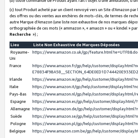
(b) toute commande de Produit ayant fait l'objet d'une annulation, d'u
(c) tout Produit acheté par un client renvoyé vers un Site d'Amazon par
des offres ou des ventes aux enchères de mots-clés, de termes de reche
autre Marque d'Amazon (une liste non exhaustive de nos marques déposée
orthographiée de ces mots (« ammazon », « amaozn » ou « kindel » par
Recherche
») ;
Lieu
Liste Non Exhaustive de Marques Déposées
Royaume-
https://www.amazon.co.uk/gp/feature.html?ie=UTF8&
Uni
France
https://www.amazon.fr/gp/help/customer/display.ht
E78834F9BA58__SECTION_64DE0ED1D744420E933ED
Irlande
https://www.amazon.ie/gp/help/customer/display.htm
Italie
https://www.amazon.it/gp/help/customer/display.html
Pays-Bas
https://www.amazon.nl/gp/help/customer/display.html
Espagne
https://www.amazon.es/gp/help/customer/display.html
Allemagne
https://www.amazon.de/gp/help/customer/display.htm
Suède
https://www.amazon.se/gp/help/customer/display.htm
Pologne
https://www.amazon.pl/gp/help/customer/display.html
Belgique
https://www.amazon.com.be/gp/help/customer/displa