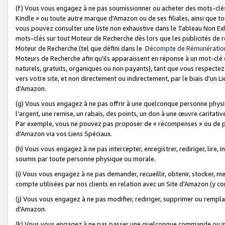
(f) Vous vous engagez à ne pas soumissionner ou acheter des mots-clés,
Kindle » ou toute autre marque d'Amazon ou de ses filiales, ainsi que t
vous pouvez consulter une liste non exhaustive dans le Tableau Non Ex
mots-clés sur tout Moteur de Recherche dès lors que les publicités de 
Moteur de Recherche (tel que défini dans le
Décompte de Rémunératio
Moteurs de Recherche afin qu'ils apparaissent en réponse à un mot-clé o
naturels, gratuits, organiques ou non payants), tant que vous respectez 
vers votre site, et non directement ou indirectement, par le biais d'un Li
d'Amazon.
(g) Vous vous engagez à ne pas offrir à une quelconque personne physi
l'argent, une remise, un rabais, des points, un don à une œuvre caritativ
Par exemple, vous ne pouvez pas proposer de « récompenses » ou de p
d'Amazon via vos Liens Spéciaux.
(h) Vous vous engagez à ne pas intercepter, enregistrer, rediriger, lire
soumis par toute personne physique ou morale.
(i) Vous vous engagez à ne pas demander, recueillir, obtenir, stocker, 
compte utilisées par nos clients en relation avec un Site d'Amazon (y c
(j) Vous vous engagez à ne pas modifier, rediriger, supprimer ou rempla
d'Amazon.
(k) Vous vous engagez à ne pas passer une quelconque commande ou init