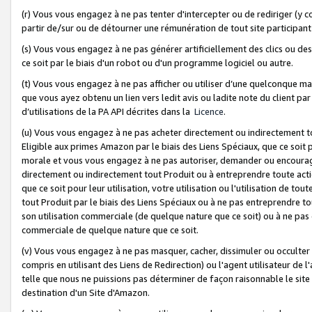
(r) Vous vous engagez à ne pas tenter d'intercepter ou de rediriger (y comp
partir de/sur ou de détourner une rémunération de tout site participa
(s) Vous vous engagez à ne pas générer artificiellement des clics ou de
ce soit par le biais d'un robot ou d'un programme logiciel ou autre.
(t) Vous vous engagez à ne pas afficher ou utiliser d’une quelconque man
que vous ayez obtenu un lien vers ledit avis ou ladite note du client par
d’utilisations de la PA API décrites dans la
Licence
.
(u) Vous vous engagez à ne pas acheter directement ou indirectement t
Eligible aux primes Amazon par le biais des Liens Spéciaux, que ce soit 
morale et vous vous engagez à ne pas autoriser, demander ou encourager
directement ou indirectement tout Produit ou à entreprendre toute acti
que ce soit pour leur utilisation, votre utilisation ou l'utilisation de
tout Produit par le biais des Liens Spéciaux ou à ne pas entreprendre t
son utilisation commerciale (de quelque nature que ce soit) ou à ne pas o
commerciale de quelque nature que ce soit.
(v) Vous vous engagez à ne pas masquer, cacher, dissimuler ou occulter 
compris en utilisant des Liens de Redirection) ou l'agent utilisateur de 
telle que nous ne puissions pas déterminer de façon raisonnable le site ou
destination d'un Site d'Amazon.