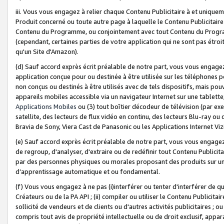
iii. Vous vous engagez à relier chaque Contenu Publicitaire à et uniqu
Produit concerné ou toute autre page à laquelle le Contenu Publicitaire
Contenu du Programme, ou conjointement avec tout Contenu du Programm
(cependant, certaines parties de votre application qui ne sont pas étroi
qu'un Site d'Amazon).
(d) Sauf accord exprès écrit préalable de notre part, vous vous engagez à
application conçue pour ou destinée à être utilisée sur les téléphones p
non conçus ou destinés à être utilisés avec de tels dispositifs, mais pouv
appareils mobiles accessible via un navigateur Internet sur une tablett
Applications Mobiles
ou (3) tout boîtier décodeur de télévision (par ex
satellite, des lecteurs de flux vidéo en continu, des lecteurs Blu-ray o
Bravia de Sony, Viera Cast de Panasonic ou les Applications Internet Viz
(e) Sauf accord exprès écrit préalable de notre part, vous vous engagez 
de regroup, d'analyser, d'extraire ou de redéfinir tout Contenu Publicitai
par des personnes physiques ou morales proposant des produits sur un
d’apprentissage automatique et ou fondamental.
(f) Vous vous engagez à ne pas (i)interférer ou tenter d'interférer de 
Créateurs ou de la PA API ; (ii) compiler ou utiliser le Contenu Publicita
sollicité de vendeurs et de clients ou d'autres activités publicitaires ; ou (
compris tout avis de propriété intellectuelle ou de droit exclusif, appar