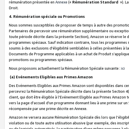
rémunération présentée en
Annexe
(«
Rémunération Standard
»). L
Droit.
4. Rémunération spéciale ou Promotions
Nous sommes susceptibles de proposer de temps à autre des promotion
Partenaires de percevoir une rémunération supplémentaire ou exceptio
toute période décrite dans la présente Section), Amazon se réserve le
programmes spéciaux. Sauf indication contraire, tous les programmes s
soumis à des exclusions d'éligibilité semblables à celles présentées à 
Documents de Programme applicables à un achat de Produit s'appliquera
promotions ou programmes spéciaux.
Nous proposons actuellement la Rémunération Spéciale suivante :
ici
(a) Evénements Eligibles aux Primes Amazon
Des Evénements Eligibles aux Primes Amazon sont disponibles dans cer
percevrez la Rémunération Spéciale décrite dans la présente Section 4(
client, qui doit être éligible à l'Evénement Eligible aux Primes Amazon te
vers la page d'accueil d'un programme donnant lieu à une prime sur un Si
récompensée par une prime décrite en Annexe.
Amazon ne versera aucune Rémunération Spéciale dès lors que l'éligibi
violation ou de toute autre utilisation abusive (par exemple, des inscrip
ou de logiciels automatisés, la participation d'une même personne à p