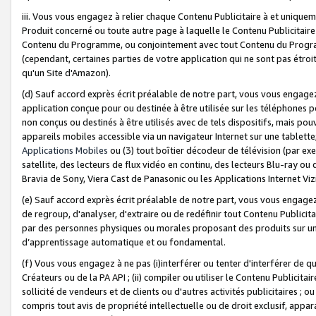
iii. Vous vous engagez à relier chaque Contenu Publicitaire à et uniqu
Produit concerné ou toute autre page à laquelle le Contenu Publicitaire
Contenu du Programme, ou conjointement avec tout Contenu du Programm
(cependant, certaines parties de votre application qui ne sont pas étroi
qu'un Site d'Amazon).
(d) Sauf accord exprès écrit préalable de notre part, vous vous engagez à
application conçue pour ou destinée à être utilisée sur les téléphones p
non conçus ou destinés à être utilisés avec de tels dispositifs, mais pouv
appareils mobiles accessible via un navigateur Internet sur une tablett
Applications Mobiles
ou (3) tout boîtier décodeur de télévision (par ex
satellite, des lecteurs de flux vidéo en continu, des lecteurs Blu-ray o
Bravia de Sony, Viera Cast de Panasonic ou les Applications Internet Viz
(e) Sauf accord exprès écrit préalable de notre part, vous vous engagez 
de regroup, d'analyser, d'extraire ou de redéfinir tout Contenu Publicitai
par des personnes physiques ou morales proposant des produits sur un
d’apprentissage automatique et ou fondamental.
(f) Vous vous engagez à ne pas (i)interférer ou tenter d'interférer de 
Créateurs ou de la PA API ; (ii) compiler ou utiliser le Contenu Publicita
sollicité de vendeurs et de clients ou d'autres activités publicitaires ; ou (
compris tout avis de propriété intellectuelle ou de droit exclusif, appar