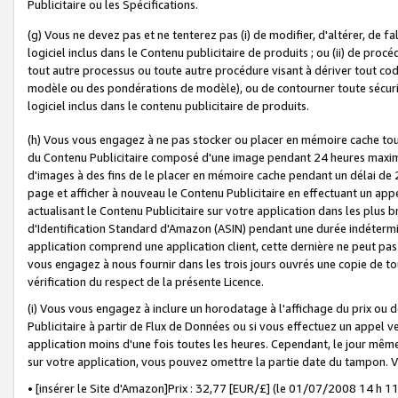
Publicitaire ou les Spécifications.
(g) Vous ne devez pas et ne tenterez pas (i) de modifier, d'altérer, de f
logiciel inclus dans le Contenu publicitaire de produits ; ou (ii) de proc
tout autre processus ou toute autre procédure visant à dériver tout c
modèle ou des pondérations de modèle), ou de contourner toute sécurité a
logiciel inclus dans le contenu publicitaire de produits.
(h) Vous vous engagez à ne pas stocker ou placer en mémoire cache tou
du Contenu Publicitaire composé d'une image pendant 24 heures maxim
d'images à des fins de le placer en mémoire cache pendant un délai de
page et afficher à nouveau le Contenu Publicitaire en effectuant un app
actualisant le Contenu Publicitaire sur votre application dans les plus 
d'Identification Standard d'Amazon (ASIN) pendant une durée indéterminé
application comprend une application client, cette dernière ne peut pa
vous engagez à nous fournir dans les trois jours ouvrés une copie de tou
vérification du respect de la présente Licence.
(i) Vous vous engagez à inclure un horodatage à l'affichage du prix ou 
Publicitaire à partir de Flux de Données ou si vous effectuez un appel ve
application moins d'une fois toutes les heures. Cependant, le jour même
sur votre application, vous pouvez omettre la partie date du tampon.
• [insérer le Site d'Amazon]Prix : 32,77 [EUR/£] (le 01/07/2008 14 h 11 