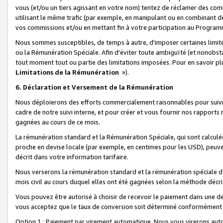
vous (et/ou un tiers agissant en votre nom) tentez de réclamer des c
utilisant le même trafic (par exemple, en manipulant ou en combinant 
vos commissions et/ou en mettant fin à votre participation au Progra
Nous sommes susceptibles, de temps à autre, d'imposer certaines limit
ou la Rémunération Spéciale. Afin d'éviter toute ambiguïté (et nonobst
tout moment tout ou partie des limitations imposées. Pour en savoir plus
Limitations de la Rémunération
»).
6. Déclaration et Versement de la Rémunération
Nous déploierons des efforts commercialement raisonnables pour suivr
cadre de notre suivi interne, et pour créer et vous fournir nos rapport
gagnées au cours de ce mois.
La rémunération standard et la Rémunération Spéciale, qui sont calcul
proche en devise locale (par exemple, en centimes pour les USD), peuve
décrit dans votre information tarifaire.
Nous verserons la rémunération standard et la rémunération spéciale da
mois civil au cours duquel elles ont été gagnées selon la méthode décr
Vous pouvez être autorisé à choisir de recevoir le paiement dans une dev
vous acceptez que le taux de conversion soit déterminé conformément
Option 1 : Paiement par virement automatique.
Nous vous virerons aut