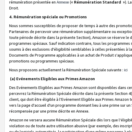
rémunération présentée en
Annexe
(«
Rémunération Standard
»). L
Droit.
4. Rémunération spéciale ou Promotions
Nous sommes susceptibles de proposer de temps à autre des promotion
Partenaires de percevoir une rémunération supplémentaire ou exceptio
toute période décrite dans la présente Section), Amazon se réserve le
programmes spéciaux. Sauf indication contraire, tous les programmes s
soumis à des exclusions d'éligibilité semblables à celles présentées à 
Documents de Programme applicables à un achat de Produit s'appliquera
promotions ou programmes spéciaux.
Nous proposons actuellement la Rémunération Spéciale suivante :
ici
(a) Evénements Eligibles aux Primes Amazon
Des Evénements Eligibles aux Primes Amazon sont disponibles dans cer
percevrez la Rémunération Spéciale décrite dans la présente Section 4(
client, qui doit être éligible à l'Evénement Eligible aux Primes Amazon te
vers la page d'accueil d'un programme donnant lieu à une prime sur un Si
récompensée par une prime décrite en Annexe.
Amazon ne versera aucune Rémunération Spéciale dès lors que l'éligibi
violation ou de toute autre utilisation abusive (par exemple, des inscrip
ou de logiciels automatisés, la participation d'une même personne à p