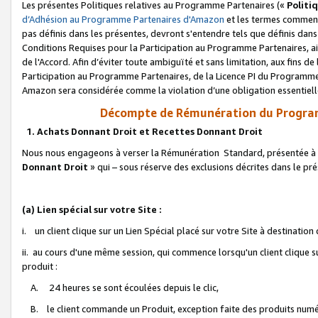
Les présentes Politiques relatives au Programme Partenaires («
Politi
d’Adhésion au Programme Partenaires d'Amazon
et les termes commenç
pas définis dans les présentes, devront s'entendre tels que définis dans 
Conditions Requises pour la Participation au Programme Partenaires, ai
de l'Accord. Afin d’éviter toute ambiguïté et sans limitation, aux fins de
Participation au Programme Partenaires, de la Licence PI du Programme 
Amazon sera considérée comme la violation d’une obligation essentielle
Décompte de Rémunération du Program
1. Achats Donnant Droit et Recettes Donnant Droit
Nous nous engageons à verser la Rémunération Standard, présentée à l
Donnant Droit
» qui – sous réserve des exclusions décrites dans le p
(a) Lien spécial sur votre Site :
i. un client clique sur un Lien Spécial placé sur votre Site à destination
ii. au cours d'une même session, qui commence lorsqu'un client clique s
produit :
A. 24 heures se sont écoulées depuis le clic,
B. le client commande un Produit, exception faite des produits numéri