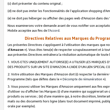
(c) doit présenter du contenu original ;
(d) ne doit pas imiter les fonctionnalités de l'application shopping d'Am
(e) ne doit pas héberger ou afficher des pages web d'Amazon dans de
Nous examinerons votre demande avant de vous notifier son acceptatio
Mobile acceptée aux fins de l'
Accord
.
Directives Relatives aux Marques du Progra
Les présentes Directives s'appliquent à l'utilisation des marques que
d'Amazon
»). Vous êtes tenu(e) de respecter scrupuleusement et à tou
aux présentes Directives entraînera la résiliation automatique de toute
1. VOUS ETES UNIQUEMENT AUTORISE(E) A UTILISER LES MARQUES D'
DES PRODUITS SUR UN SITE D'AMAZON A L'AIDE D'UN LIEN SPECIAL 
2. Votre utilisation des Marques d'Amazon doit (i) respecter la dernière
Programme (tels que définis dans le «
Décompte de rémunération
»).
3. Vous pouvez utiliser les Marques d'Amazon uniquement aux fins expr
d'utiliser ou d'afficher les Marques (i) d’une manière qui suggérerait un
produits ou services ; (iii) d’une manière qui, à notre discrétion, limit
mails ou des documents hors ligne (dans tout document imprimé, publip
orale par exemple).