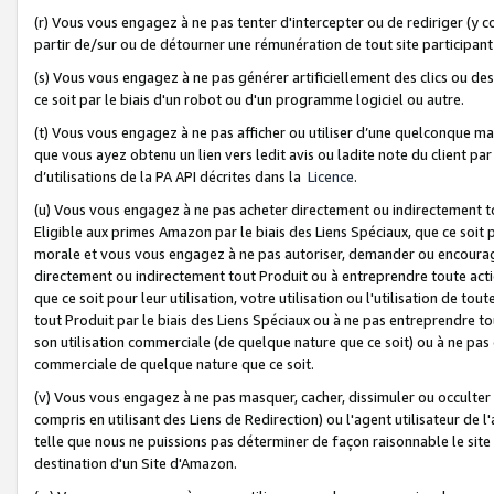
(r) Vous vous engagez à ne pas tenter d'intercepter ou de rediriger (y comp
partir de/sur ou de détourner une rémunération de tout site participa
(s) Vous vous engagez à ne pas générer artificiellement des clics ou de
ce soit par le biais d'un robot ou d'un programme logiciel ou autre.
(t) Vous vous engagez à ne pas afficher ou utiliser d’une quelconque man
que vous ayez obtenu un lien vers ledit avis ou ladite note du client par
d’utilisations de la PA API décrites dans la
Licence
.
(u) Vous vous engagez à ne pas acheter directement ou indirectement t
Eligible aux primes Amazon par le biais des Liens Spéciaux, que ce soit 
morale et vous vous engagez à ne pas autoriser, demander ou encourager
directement ou indirectement tout Produit ou à entreprendre toute acti
que ce soit pour leur utilisation, votre utilisation ou l'utilisation de
tout Produit par le biais des Liens Spéciaux ou à ne pas entreprendre t
son utilisation commerciale (de quelque nature que ce soit) ou à ne pas o
commerciale de quelque nature que ce soit.
(v) Vous vous engagez à ne pas masquer, cacher, dissimuler ou occulter 
compris en utilisant des Liens de Redirection) ou l'agent utilisateur de 
telle que nous ne puissions pas déterminer de façon raisonnable le site ou
destination d'un Site d'Amazon.