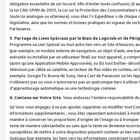
obligation essentielle de cet Accord. Afin d’éviter toute confusion, (i) a
la loi CAN-SPAM de 2003, la Loi sur la Protection des Consommateurs s
toute loi analogue ou ultérieure), vous êtes l’« Expéditeur » de chaque 
législation, ainsi que les normes et bonnes pratiques en vigueur du s
Partenaires.
5. Partage de Liens Spéciaux par le Biais de Logiciels et de Pér
Programme ou Lien Spécial ou tout autre lien vers un Site d'Amazon, au su
(par exemple, un module externe de navigation, un objet d'aide, une ba
exécutée ou installée par un utilisateur final) sur tout appareil, y comp
(autre qu'une Application Mobile Approuvée); ou (b) tout boîtier-décod
télévision par câble ou satellite, un lecteur de flux vidéo en continu, un
exemple, GoogleTV, Bravia de Sony, Viera Cast de Panasonic ou les Appli
n’utiliserez pas ou vous n’autoriserez pas un quelconque tiers à utili
d'apprentissage automatique ou une technologie connexe.
6. Contenu sur Votre Site.
Vous endossez l'entière responsabilité du
(a) Vous vous engagez à ne pas ajouter, supprimer ou modifier tout Co
informations supplémentaires ; vous êtes cependant autorisé(e) à modi
manière à conserver les proportions d’origine de l’image ou à tronquer
texte de manière substantielle ou sans que le texte ne devienne incorr
susceptibles de mettre à votre disposition peuvent contenir un lien ver
Spéciaux (par exemple, les liens vers les informations concernant la poli