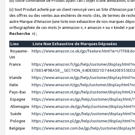
(b) toute commande de Produit ayant fait l'objet d'une annulation, d'u
(c) tout Produit acheté par un client renvoyé vers un Site d'Amazon par
des offres ou des ventes aux enchères de mots-clés, de termes de reche
autre Marque d'Amazon (une liste non exhaustive de nos marques déposée
orthographiée de ces mots (« ammazon », « amaozn » ou « kindel » par
Recherche
») ;
Lieu
Liste Non Exhaustive de Marques Déposées
Royaume-
https://www.amazon.co.uk/gp/feature.html?ie=UTF8&
Uni
France
https://www.amazon.fr/gp/help/customer/display.ht
E78834F9BA58__SECTION_64DE0ED1D744420E933ED
Irlande
https://www.amazon.ie/gp/help/customer/display.htm
Italie
https://www.amazon.it/gp/help/customer/display.html
Pays-Bas
https://www.amazon.nl/gp/help/customer/display.html
Espagne
https://www.amazon.es/gp/help/customer/display.html
Allemagne
https://www.amazon.de/gp/help/customer/display.htm
Suède
https://www.amazon.se/gp/help/customer/display.htm
Pologne
https://www.amazon.pl/gp/help/customer/display.html
Belgique
https://www.amazon.com.be/gp/help/customer/displa