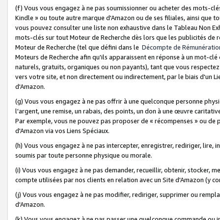
(f) Vous vous engagez à ne pas soumissionner ou acheter des mots-clés,
Kindle » ou toute autre marque d'Amazon ou de ses filiales, ainsi que t
vous pouvez consulter une liste non exhaustive dans le Tableau Non Ex
mots-clés sur tout Moteur de Recherche dès lors que les publicités de 
Moteur de Recherche (tel que défini dans le
Décompte de Rémunératio
Moteurs de Recherche afin qu'ils apparaissent en réponse à un mot-clé o
naturels, gratuits, organiques ou non payants), tant que vous respectez 
vers votre site, et non directement ou indirectement, par le biais d'un Li
d'Amazon.
(g) Vous vous engagez à ne pas offrir à une quelconque personne physi
l'argent, une remise, un rabais, des points, un don à une œuvre caritativ
Par exemple, vous ne pouvez pas proposer de « récompenses » ou de p
d'Amazon via vos Liens Spéciaux.
(h) Vous vous engagez à ne pas intercepter, enregistrer, rediriger, lire
soumis par toute personne physique ou morale.
(i) Vous vous engagez à ne pas demander, recueillir, obtenir, stocker, 
compte utilisées par nos clients en relation avec un Site d'Amazon (y c
(j) Vous vous engagez à ne pas modifier, rediriger, supprimer ou rempla
d'Amazon.
(k) Vous vous engagez à ne pas passer une quelconque commande ou init