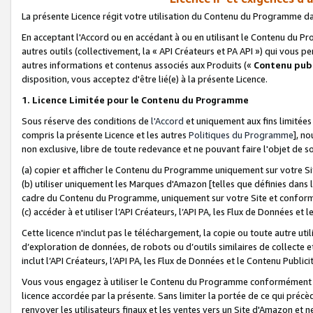
La présente Licence régit votre utilisation du Contenu du Programme d
En acceptant l'Accord ou en accédant à ou en utilisant le Contenu du P
autres outils (collectivement, la «
API Créateurs et PA API
») qui vous pe
autres informations et contenus associés aux Produits («
Contenu publ
disposition, vous acceptez d'être lié(e) à la présente Licence.
1. Licence Limitée pour le Contenu du Programme
Sous réserve des conditions de
l'Accord
et uniquement aux fins limitées
compris la présente Licence et les autres
Politiques du Programme
], n
non exclusive, libre de toute redevance et ne pouvant faire l'objet de so
(a) copier et afficher le Contenu du Programme uniquement sur votre Si
(b) utiliser uniquement les Marques d'Amazon [telles que définies dans 
cadre du Contenu du Programme, uniquement sur votre Site et confo
(c) accéder à et utiliser l’API Créateurs, l’API PA, les Flux de Données e
Cette licence n'inclut pas le téléchargement, la copie ou toute autre util
d’exploration de données, de robots ou d’outils similaires de collecte
inclut l’API Créateurs, l’API PA, les Flux de Données et le Contenu Publici
Vous vous engagez à utiliser le Contenu du Programme conformément a
licence accordée par la présente. Sans limiter la portée de ce qui pré
renvoyer les utilisateurs finaux et les ventes vers un Site d'Amazon et