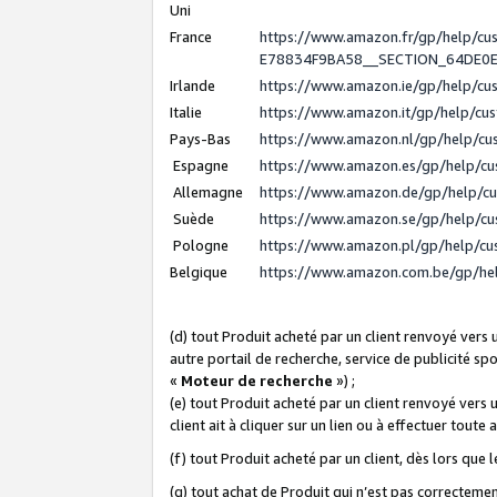
Uni
France
https://www.amazon.fr/gp/help/c
E78834F9BA58__SECTION_64DE0
Irlande
https://www.amazon.ie/gp/help/c
Italie
https://www.amazon.it/gp/help/cu
Pays-Bas
https://www.amazon.nl/gp/help/c
Espagne
https://www.amazon.es/gp/help/c
Allemagne
https://www.amazon.de/gp/help/c
Suède
https://www.amazon.se/gp/help/c
Pologne
https://www.amazon.pl/gp/help/c
Belgique
https://www.amazon.com.be/gp/h
(d) tout Produit acheté par un client renvoyé vers
autre portail de recherche, service de publicité sp
«
Moteur de recherche
») ;
(e) tout Produit acheté par un client renvoyé vers 
client ait à cliquer sur un lien ou à effectuer toute 
(f) tout Produit acheté par un client, dès lors que
(g) tout achat de Produit qui n’est pas correctemen