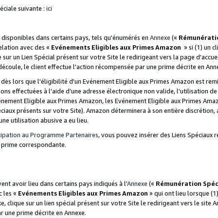
ciale suivante :
ici
disponibles dans certains pays, tels qu'énumérés en
Annexe
(«
Rémunérati
relation avec des «
Evénements Eligibles aux Primes Amazon
» si (1) un c
 sur un Lien Spécial présent sur votre Site le redirigeant vers la page d'acc
 découle, le client effectue l'action récompensée par une prime décrite en Ann
s lors que l'éligibilité d'un Evénement Eligible aux Primes Amazon est remis
ions effectuées à l'aide d'une adresse électronique non valide, l'utilisation d
nement Eligible aux Primes Amazon, les Evénement Eligible aux Primes Amazo
ciaux présents sur votre Site). Amazon déterminera à son entière discrétion, 
ne utilisation abusive a eu lieu.
cipation au Programme Partenaires
, vous pouvez insérer des Liens Spéciaux r
la prime correspondante.
t avoir lieu dans certains pays indiqués à l'
Annexe
(«
Rémunération Spéc
c les «
Evénements Eligibles aux Primes Amazon
» qui ont lieu lorsque (1)
 clique sur un lien spécial présent sur votre Site le redirigeant vers le site 
ar une prime décrite en Annexe.