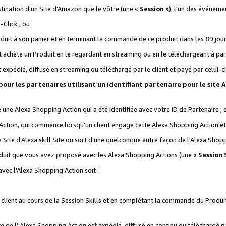
stination d'un Site d'Amazon que le vôtre (une «
Session
»), l'un des événemen
Click ; ou
it à son panier et en terminant la commande de ce produit dans les 89 jours sui
achète un Produit en le regardant en streaming ou en le téléchargeant à part
st expédié, diffusé en streaming ou téléchargé par le client et payé par celui-ci
 pour les partenaires utilisant un identifiant partenaire pour le si
ge une Alexa Shopping Action qui a été identifiée avec votre ID de Partenaire ; 
Action, qui commence lorsqu'un client engage cette Alexa Shopping Action et s
 Site d'Alexa skill Site ou sort d'une quelconque autre façon de l'Alexa Shop
uit que vous avez proposé avec les Alexa Shopping Actions (une «
Session S
vec l'Alexa Shopping Action soit :
 client au cours de la Session Skills et en complétant la commande du Produ
 de l' Alexa Shopping Action est expédié, diffusé en continu ou téléchargé par