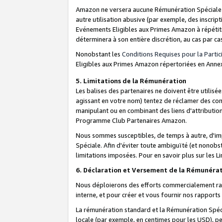
Amazon ne versera aucune Rémunération Spéciale dè
autre utilisation abusive (par exemple, des inscript
Evénements Eligibles aux Primes Amazon à répétiti
déterminera à son entière discrétion, au cas par ca
Nonobstant les
Conditions Requises pour la Parti
Eligibles aux Primes Amazon répertoriées en Anne
5. Limitations de la Rémunération
Les balises des partenaires ne doivent être utili
agissant en votre nom) tentez de réclamer des co
manipulant ou en combinant des liens d'attributi
Programme Club Partenaires Amazon.
Nous sommes susceptibles, de temps à autre, d'imp
Spéciale. Afin d'éviter toute ambiguïté (et nonob
limitations imposées. Pour en savoir plus sur les Li
6. Déclaration et Versement de la Rémunéra
Nous déploierons des efforts commercialement rai
interne, et pour créer et vous fournir nos rappor
La rémunération standard et la Rémunération Spéci
locale (par exemple, en centimes pour les USD), pe