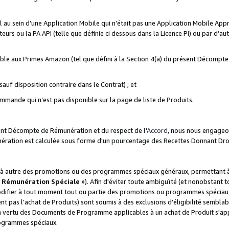
ial au sein d’une Application Mobile qui n’était pas une Application Mobile Ap
eurs ou la PA API (telle que définie ci dessous dans la Licence PI) ou par d’au
igible aux Primes Amazon (tel que défini à la Section 4(a) du présent Décomp
auf disposition contraire dans le Contrat) ; et
ommande qui n’est pas disponible sur la page de liste de Produits.
sent Décompte de Rémunération et du respect de l'
Accord
, nous nous engageo
nération est calculée sous forme d'un pourcentage des Recettes Donnant Dro
 autre des promotions ou des programmes spéciaux généraux, permettant à t
«
Rémunération Spéciale
»). Afin d'éviter toute ambiguïté (et nonobstant t
difier à tout moment tout ou partie des promotions ou programmes spéciaux.
 pas l'achat de Produits) sont soumis à des exclusions d'éligibilité semblabl
n vertu des Documents de Programme applicables à un achat de Produit s'app
rogrammes spéciaux.