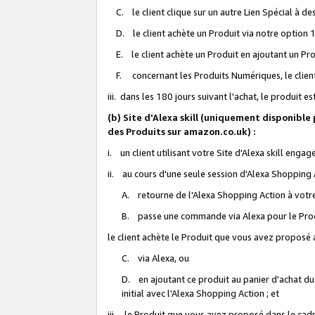
C. le client clique sur un autre Lien Spécial à de
D. le client achète un Produit via notre option 1-
E. le client achète un Produit en ajoutant un Produ
F. concernant les Produits Numériques, le client 
iii. dans les 180 jours suivant l'achat, le produit e
(b) Site d'Alexa skill (uniquement disponible
des Produits sur amazon.co.uk) :
i. un client utilisant votre Site d'Alexa skill enga
ii. au cours d'une seule session d'Alexa Shopping 
A. retourne de l'Alexa Shopping Action à votre
B. passe une commande via Alexa pour le Prod
le client achète le Produit que vous avez proposé a
C. via Alexa, ou
D. en ajoutant ce produit au panier d'achat du
initial avec l'Alexa Shopping Action ; et
iii. le Produit que vous avez proposé dans le cadre