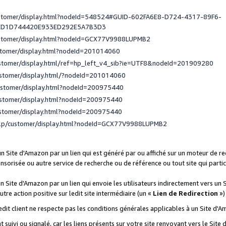
ustomer/display.html?nodeId=548524#GUID-602FA6E8-D724-4317-89F6-
ED1D744420E933ED292E5A7B3D3
ustomer/display.html?nodeId=GCX77V9988LUPMB2
stomer/display.html?nodeId=201014060
ustomer/display.html/ref=hp_left_v4_sib?ie=UTF8&nodeId=201909280
ustomer/display.html/?nodeId=201014060
ustomer/display.html?nodeId=200975440
ustomer/display.html?nodeId=200975440
ustomer/display.html?nodeId=200975440
elp/customer/display.html?nodeId=GCX77V9988LUPMB2
 un Site d'Amazon par un lien qui est généré par ou affiché sur un moteur de 
onsorisée ou autre service de recherche ou de référence ou tout site qui part
un Site d'Amazon par un lien qui envoie les utilisateurs indirectement vers un 
autre action positive sur ledit site intermédiaire (un «
Lien de Redirection
»)
 ledit client ne respecte pas les conditions générales applicables à un Site d'
t suivi ou signalé, car les liens présents sur votre site renvoyant vers le Si