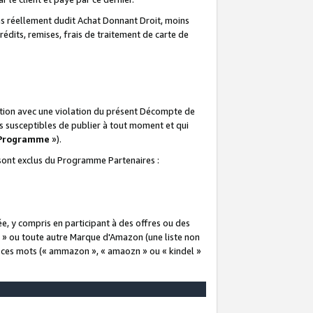
 réellement dudit Achat Donnant Droit, moins
rédits, remises, frais de traitement de carte de
elation avec une violation du présent Décompte de
s susceptibles de publier à tout moment et qui
 Programme
»).
t sont exclus du Programme Partenaires :
e, y compris en participant à des offres ou des
e » ou toute autre Marque d'Amazon (une liste non
e ces mots (« ammazon », « amaozn » ou « kindel »