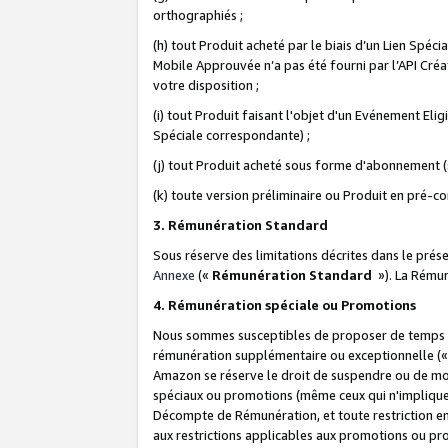
orthographiés ;
(h) tout Produit acheté par le biais d’un Lien Spéc
Mobile Approuvée n’a pas été fourni par l’API Créat
votre disposition ;
(i) tout Produit faisant l'objet d'un Evénement El
Spéciale correspondante) ;
(j) tout Produit acheté sous forme d'abonnement (s
(k) toute version préliminaire ou Produit en pré-c
3. Rémunération Standard
Sous réserve des limitations décrites dans le pré
Annexe
(«
Rémunération Standard
»). La Rému
4. Rémunération spéciale ou Promotions
Nous sommes susceptibles de proposer de temps à
rémunération supplémentaire ou exceptionnelle (
Amazon se réserve le droit de suspendre ou de mo
spéciaux ou promotions (même ceux qui n'impliquent
Décompte de Rémunération, et toute restriction e
aux restrictions applicables aux promotions ou p