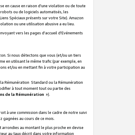
e en cause en raison d'une violation ou de toute
e robots ou de logiciels automatisés, les
Liens Spéciaux présents sur votre Site). Amazon
lation ou une utilisation abusive a eu lieu.
renvoyant vers les pages d'accueil d'Evénements
on. Si nous détectons que vous (et/ou un tiers
 en utilisant le même trafic (par exemple, en
s et/ou en mettant fin à votre participation au
ir la Rémunération Standard ou la Rémunération
odifier à tout moment tout ou partie des
ons de la Rémunération
»).
it à une commission dans le cadre de notre suivi
ez gagnées au cours de ce mois.
t arrondies au montant le plus proche en devise
ieur au taux décrit dans votre information