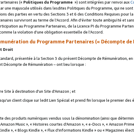
artenaires («
Politiques du Programme
») sont intégrées par renvoi aux
C
r une majuscule utilisés dans lesdites Politiques du Programme, qui ne sont 
ations des parties en vertu des Sections 3 et 6 des Conditions Requises pour l
naires survivront au terme de l'Accord. Afin d’éviter toute ambiguïté et sans l
rticipation au Programme Partenaires, de la Licence PI du Programme Partenai
mme la violation d’une obligation essentielle de l'Accord.
munération du Programme Partenaires (« Décompte de 
t Droit
ndard, présentée à la Section 3 du présent Décompte de Rémunération, en r
ent Décompte de Rémunération – ont lieu lorsque :
tre Site à destination d'un Site d'Amazon ; et
u'un client clique sur ledit Lien Spécial et prend fin lorsque le premier des
 des produits numériques vendus sous la dénomination (ainsi que déterminé 
 Amazon Music », « Histoires courtes d’Amazon », « e-Docs », « Amazon Prim
 Kindle », « Blogs Kindle », « Flux d’informations Kindle » ou « Magazines éle