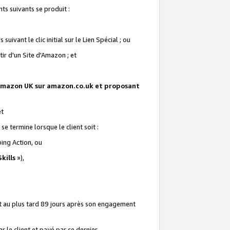
ts suivants se produit :
vant le clic initial sur le Lien Spécial ; ou
ir d'un Site d'Amazon ; et
te Amazon UK sur amazon.co.uk et proposant
et
e termine lorsque le client soit :
ping Action, ou
kills
»),
it au plus tard 89 jours après son engagement
 le client et payé par ce dernier.