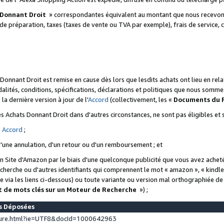
 Donnant Droit
» correspondantes équivalent au montant que nous recevons
 de préparation, taxes (taxes de vente ou TVA par exemple), frais de service, c
s Donnant Droit est remise en cause dès lors que lesdits achats ont lieu en r
lités, conditions, spécifications, déclarations et politiques que nous somme
a dernière version à jour de l'
Accord
(collectivement, les «
Documents du
 des Achats Donnant Droit dans d'autres circonstances, ne sont pas éligibles e
e
Accord
;
d'une annulation, d'un retour ou d'un remboursement ; et
 un Site d'Amazon par le biais d'une quelconque publicité que vous avez acheté
cherche ou d'autres identifiants qui comprennent le mot « amazon », « kindl
 via les liens ci-dessous) ou toute variante ou version mal orthographiée d
t de mots clés sur un Moteur de Recherche
») ;
es Déposées
ture.html?ie=UTF8&docId=1000642963