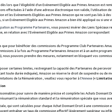
s lors que l'éligibilité d'un Evénement Eligible aux Primes Amazon est remis
ions effectuées à l'aide d'une adresse électronique non valide, l'utilisation d
on et les Evénements Eligibles aux Primes Amazon qui ne sont pas liés à des 
s, si un Evénement Eligible aux Primes Amazon a bien été appliqué ou si une vio
cipation au Programme Partenaires
, vous pouvez insérer des Liens Spéciaux 
xe, en relation avec l’Evénement Eligible aux Primes Amazon correspondant
sées que pour bénéficier des commissions du Programme Club Partenaires Amaz
mmissions à la fois au Programme Partenaires Amazon et à un autre programme
on), nous pouvons prendre des mesures, notamment en bloquant vos commission
oser certaines limites, restreignant la capacité des Partenaires de percevo
stant toute durée indiquée), Amazon se réserve le droit de suspendre ou de m
mitations de la Rémunération , veuillez vous reporter à l'
Annexe
(«
Limitati
tion
sonnables pour suivre de manière précise et complète les Achats Donnant Dro
ts résumant la rémunération standard et la rémunération spéciale que vous av
ale, qui sont calculées pour chaque Achat Donnant Droit à une commission e
uvent entraîner un taux de commission effectif légèrement supérieur ou infér