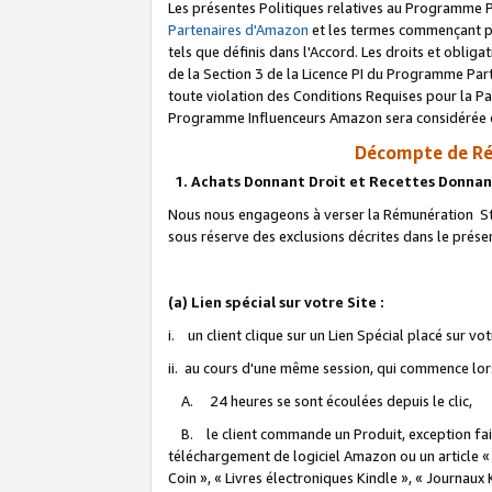
Les présentes Politiques relatives au Programme P
Partenaires d'Amazon
et les termes commençant pa
tels que définis dans l'Accord. Les droits et oblig
de la Section 3 de la Licence PI du Programme Parte
toute violation des Conditions Requises pour la Pa
Programme Influenceurs Amazon sera considérée co
Décompte de Ré
1. Achats Donnant Droit et Recettes Donnan
Nous nous engageons à verser la Rémunération Sta
sous réserve des exclusions décrites dans le prés
(a) Lien spécial sur votre Site :
i. un client clique sur un Lien Spécial placé sur vo
ii. au cours d'une même session, qui commence lorsq
A. 24 heures se sont écoulées depuis le clic,
B. le client commande un Produit, exception faite
téléchargement de logiciel Amazon ou un article «
Coin », « Livres électroniques Kindle », « Journaux