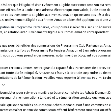
s lors que l'éligibilité d'un Evénement Eligible aux Primes Amazon est remis
ions effectuées à l'aide d'une adresse électronique non valide, l'utilisation d
on et les Evénements Eligibles aux Primes Amazon qui ne sont pas liés à des 
s, si un Evénement Eligible aux Primes Amazon a bien été appliqué ou si une vio
cipation au Programme Partenaires
, vous pouvez insérer des Liens Spéciaux 
xe, en relation avec l’Evénement Eligible aux Primes Amazon correspondant
sées que pour bénéficier des commissions du Programme Club Partenaires Amaz
mmissions à la fois au Programme Partenaires Amazon et à un autre programme
on), nous pouvons prendre des mesures, notamment en bloquant vos commission
oser certaines limites, restreignant la capacité des Partenaires de percevo
stant toute durée indiquée), Amazon se réserve le droit de suspendre ou de m
mitations de la Rémunération , veuillez vous reporter à l'
Annexe
(«
Limitati
tion
sonnables pour suivre de manière précise et complète les Achats Donnant Dro
ts résumant la rémunération standard et la rémunération spéciale que vous av
ale, qui sont calculées pour chaque Achat Donnant Droit à une commission e
uvent entraîner un taux de commission effectif légèrement supérieur ou infér