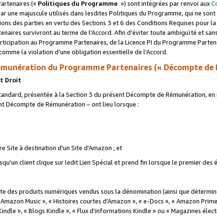
artenaires («
Politiques du Programme
») sont intégrées par renvoi aux
C
r une majuscule utilisés dans lesdites Politiques du Programme, qui ne sont 
ations des parties en vertu des Sections 3 et 6 des Conditions Requises pour l
naires survivront au terme de l'Accord. Afin d’éviter toute ambiguïté et sans l
rticipation au Programme Partenaires, de la Licence PI du Programme Partenai
mme la violation d’une obligation essentielle de l'Accord.
munération du Programme Partenaires (« Décompte de 
t Droit
ndard, présentée à la Section 3 du présent Décompte de Rémunération, en r
ent Décompte de Rémunération – ont lieu lorsque :
tre Site à destination d'un Site d'Amazon ; et
u'un client clique sur ledit Lien Spécial et prend fin lorsque le premier des
 des produits numériques vendus sous la dénomination (ainsi que déterminé 
 Amazon Music », « Histoires courtes d’Amazon », « e-Docs », « Amazon Prim
 Kindle », « Blogs Kindle », « Flux d’informations Kindle » ou « Magazines éle