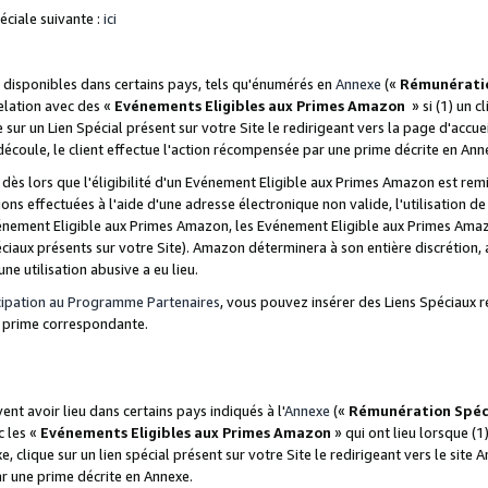
ciale suivante :
ici
disponibles dans certains pays, tels qu'énumérés en
Annexe
(«
Rémunérati
relation avec des «
Evénements Eligibles aux Primes Amazon
» si (1) un c
 sur un Lien Spécial présent sur votre Site le redirigeant vers la page d'acc
 découle, le client effectue l'action récompensée par une prime décrite en Ann
s lors que l'éligibilité d'un Evénement Eligible aux Primes Amazon est remis
ions effectuées à l'aide d'une adresse électronique non valide, l'utilisation d
nement Eligible aux Primes Amazon, les Evénement Eligible aux Primes Amazo
ciaux présents sur votre Site). Amazon déterminera à son entière discrétion, 
ne utilisation abusive a eu lieu.
cipation au Programme Partenaires
, vous pouvez insérer des Liens Spéciaux r
la prime correspondante.
t avoir lieu dans certains pays indiqués à l'
Annexe
(«
Rémunération Spéc
c les «
Evénements Eligibles aux Primes Amazon
» qui ont lieu lorsque (1)
 clique sur un lien spécial présent sur votre Site le redirigeant vers le site 
ar une prime décrite en Annexe.