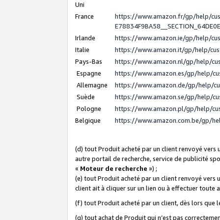
Uni
France
https://www.amazon.fr/gp/help/c
E78834F9BA58__SECTION_64DE0
Irlande
https://www.amazon.ie/gp/help/c
Italie
https://www.amazon.it/gp/help/cu
Pays-Bas
https://www.amazon.nl/gp/help/c
Espagne
https://www.amazon.es/gp/help/c
Allemagne
https://www.amazon.de/gp/help/c
Suède
https://www.amazon.se/gp/help/c
Pologne
https://www.amazon.pl/gp/help/c
Belgique
https://www.amazon.com.be/gp/h
(d) tout Produit acheté par un client renvoyé vers
autre portail de recherche, service de publicité sp
«
Moteur de recherche
») ;
(e) tout Produit acheté par un client renvoyé vers 
client ait à cliquer sur un lien ou à effectuer toute 
(f) tout Produit acheté par un client, dès lors que
(g) tout achat de Produit qui n’est pas correctemen