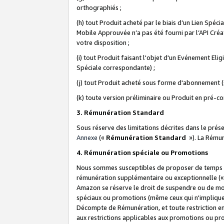
orthographiés ;
(h) tout Produit acheté par le biais d’un Lien Spéc
Mobile Approuvée n’a pas été fourni par l’API Créat
votre disposition ;
(i) tout Produit faisant l'objet d'un Evénement El
Spéciale correspondante) ;
(j) tout Produit acheté sous forme d'abonnement (s
(k) toute version préliminaire ou Produit en pré-c
3. Rémunération Standard
Sous réserve des limitations décrites dans le pré
Annexe
(«
Rémunération Standard
»). La Rému
4. Rémunération spéciale ou Promotions
Nous sommes susceptibles de proposer de temps à
rémunération supplémentaire ou exceptionnelle (
Amazon se réserve le droit de suspendre ou de mo
spéciaux ou promotions (même ceux qui n'impliquent
Décompte de Rémunération, et toute restriction e
aux restrictions applicables aux promotions ou p