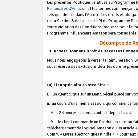
Les présentes Politiques relatives au Programme P
Partenaires d'Amazon
et les termes commençant pa
tels que définis dans l'Accord. Les droits et oblig
de la Section 3 de la Licence PI du Programme Parte
toute violation des Conditions Requises pour la Pa
Programme Influenceurs Amazon sera considérée co
Décompte de Ré
1. Achats Donnant Droit et Recettes Donnan
Nous nous engageons à verser la Rémunération Sta
sous réserve des exclusions décrites dans le prés
(a) Lien spécial sur votre Site :
i. un client clique sur un Lien Spécial placé sur vo
ii. au cours d'une même session, qui commence lorsq
A. 24 heures se sont écoulées depuis le clic,
B. le client commande un Produit, exception faite
téléchargement de logiciel Amazon ou un article «
Coin », « Livres électroniques Kindle », « Journaux