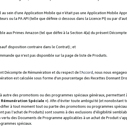
ial au sein d’une Application Mobile qui n’était pas une Application Mobile Ap
eurs ou la PA API (telle que définie ci dessous dans la Licence PI) ou par d’au
igible aux Primes Amazon (tel que défini à la Section 4(a) du présent Décomp
auf disposition contraire dans le Contrat) ; et
ommande qui n’est pas disponible sur la page de liste de Produits.
sent Décompte de Rémunération et du respect de l'
Accord
, nous nous engageo
nération est calculée sous forme d'un pourcentage des Recettes Donnant Dro
 autre des promotions ou des programmes spéciaux généraux, permettant à t
«
Rémunération Spéciale
»). Afin d'éviter toute ambiguïté (et nonobstant t
difier à tout moment tout ou partie des promotions ou programmes spéciaux.
 pas l'achat de Produits) sont soumis à des exclusions d'éligibilité semblabl
n vertu des Documents de Programme applicables à un achat de Produit s'app
rogrammes spéciaux.