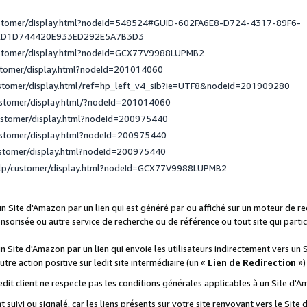
ustomer/display.html?nodeId=548524#GUID-602FA6E8-D724-4317-89F6-
ED1D744420E933ED292E5A7B3D3
ustomer/display.html?nodeId=GCX77V9988LUPMB2
stomer/display.html?nodeId=201014060
ustomer/display.html/ref=hp_left_v4_sib?ie=UTF8&nodeId=201909280
ustomer/display.html/?nodeId=201014060
ustomer/display.html?nodeId=200975440
ustomer/display.html?nodeId=200975440
ustomer/display.html?nodeId=200975440
elp/customer/display.html?nodeId=GCX77V9988LUPMB2
 un Site d'Amazon par un lien qui est généré par ou affiché sur un moteur de 
onsorisée ou autre service de recherche ou de référence ou tout site qui part
un Site d'Amazon par un lien qui envoie les utilisateurs indirectement vers un 
autre action positive sur ledit site intermédiaire (un «
Lien de Redirection
»)
 ledit client ne respecte pas les conditions générales applicables à un Site d'
t suivi ou signalé, car les liens présents sur votre site renvoyant vers le Si