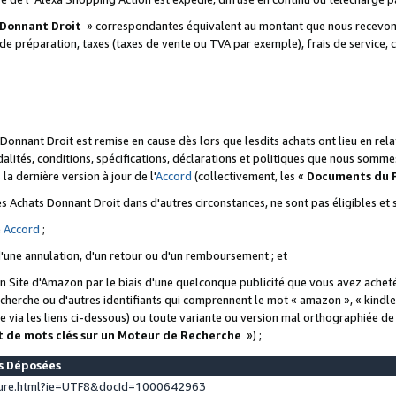
 Donnant Droit
» correspondantes équivalent au montant que nous recevons
 de préparation, taxes (taxes de vente ou TVA par exemple), frais de service, c
s Donnant Droit est remise en cause dès lors que lesdits achats ont lieu en r
lités, conditions, spécifications, déclarations et politiques que nous somme
a dernière version à jour de l'
Accord
(collectivement, les «
Documents du
 des Achats Donnant Droit dans d'autres circonstances, ne sont pas éligibles e
e
Accord
;
d'une annulation, d'un retour ou d'un remboursement ; et
 un Site d'Amazon par le biais d'une quelconque publicité que vous avez acheté
cherche ou d'autres identifiants qui comprennent le mot « amazon », « kindl
 via les liens ci-dessous) ou toute variante ou version mal orthographiée d
t de mots clés sur un Moteur de Recherche
») ;
es Déposées
ture.html?ie=UTF8&docId=1000642963