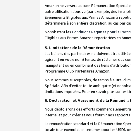
Amazon ne versera aucune Rémunération Spéciale dè
autre utilisation abusive (par exemple, des inscript
Evénements Eligibles aux Primes Amazon à répétiti
déterminera à son entière discrétion, au cas par ca
Nonobstant les
Conditions Requises pour la Parti
Eligibles aux Primes Amazon répertoriées en Anne
5. Limitations de la Rémunération
Les balises des partenaires ne doivent être utili
agissant en votre nom) tentez de réclamer des co
manipulant ou en combinant des liens d'attributi
Programme Club Partenaires Amazon.
Nous sommes susceptibles, de temps à autre, d'imp
Spéciale. Afin d'éviter toute ambiguïté (et nonob
limitations imposées. Pour en savoir plus sur les Li
6. Déclaration et Versement de la Rémunéra
Nous déploierons des efforts commercialement rai
interne, et pour créer et vous fournir nos rappor
La rémunération standard et la Rémunération Spéci
locale (par exemple, en centimes pour les USD), pe