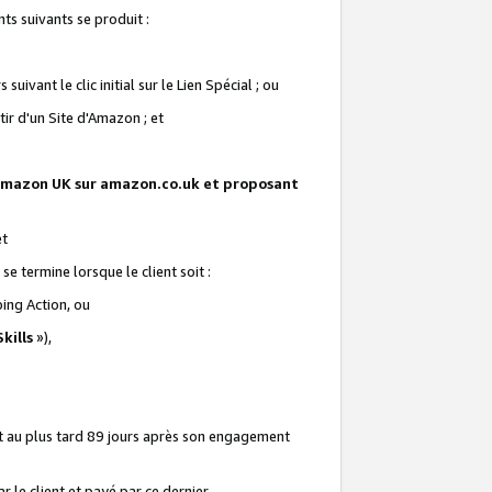
ts suivants se produit :
vant le clic initial sur le Lien Spécial ; ou
ir d'un Site d'Amazon ; et
te Amazon UK sur amazon.co.uk et proposant
et
e termine lorsque le client soit :
ping Action, ou
kills
»),
it au plus tard 89 jours après son engagement
 le client et payé par ce dernier.