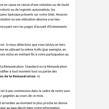
e en cause en raison d'une violation ou de toute
e robots ou de logiciels automatisés, les
Liens Spéciaux présents sur votre Site). Amazon
lation ou une utilisation abusive a eu lieu.
renvoyant vers les pages d'accueil d'Evénements
on. Si nous détectons que vous (et/ou un tiers
 en utilisant le même trafic (par exemple, en
s et/ou en mettant fin à votre participation au
ir la Rémunération Standard ou la Rémunération
odifier à tout moment tout ou partie des
ons de la Rémunération
»).
it à une commission dans le cadre de notre suivi
ez gagnées au cours de ce mois.
t arrondies au montant le plus proche en devise
ieur au taux décrit dans votre information