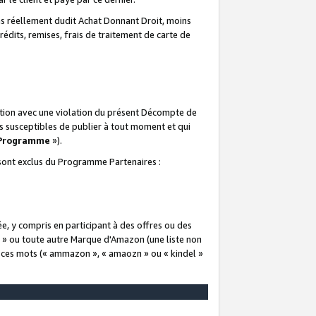
 réellement dudit Achat Donnant Droit, moins
rédits, remises, frais de traitement de carte de
elation avec une violation du présent Décompte de
s susceptibles de publier à tout moment et qui
 Programme
»).
t sont exclus du Programme Partenaires :
e, y compris en participant à des offres ou des
e » ou toute autre Marque d'Amazon (une liste non
e ces mots (« ammazon », « amaozn » ou « kindel »