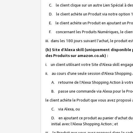
C. le client clique sur un autre Lien Spécial à de
D. le client achète un Produit via notre option 1-
E. le client achète un Produit en ajoutant un Produ
F. concernant les Produits Numériques, le client 
iii. dans les 180 jours suivant l'achat, le produit e
(b) Site d'Alexa skill (uniquement disponible
des Produits sur amazon.co.uk) :
i. un client utilisant votre Site d'Alexa skill enga
ii. au cours d'une seule session d'Alexa Shopping 
A. retourne de l'Alexa Shopping Action à votre
B. passe une commande via Alexa pour le Prod
le client achète le Produit que vous avez proposé a
C. via Alexa, ou
D. en ajoutant ce produit au panier d'achat du
initial avec l'Alexa Shopping Action ; et
iii. le Produit que vous avez proposé dans le cadre