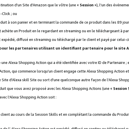
stination d'un Site d'Amazon que le vôtre (une «
Session
»), l'un des événemen
Click ; ou
it à son panier et en terminant la commande de ce produit dans les 89 jours sui
achète un Produit en le regardant en streaming ou en le téléchargeant à part
st expédié, diffusé en streaming ou téléchargé par le client et payé par celui-ci
 pour les partenaires utilisant un identifiant partenaire pour le si
ge une Alexa Shopping Action qui a été identifiée avec votre ID de Partenaire ; 
Action, qui commence lorsqu'un client engage cette Alexa Shopping Action et s
 Site d'Alexa skill Site ou sort d'une quelconque autre façon de l'Alexa Shop
uit que vous avez proposé avec les Alexa Shopping Actions (une «
Session S
vec l'Alexa Shopping Action soit :
 client au cours de la Session Skills et en complétant la commande du Produ
 de l' Alexa Shopping Action est expédié, diffusé en continu ou téléchargé par