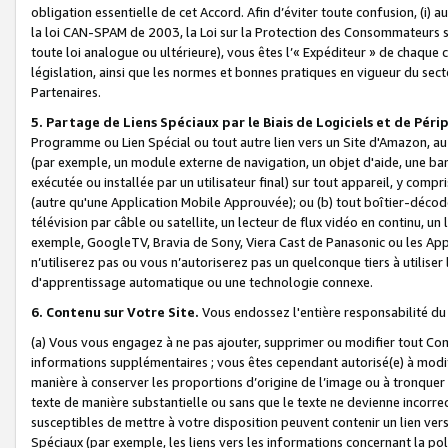
obligation essentielle de cet Accord. Afin d’éviter toute confusion, (i) a
la loi CAN-SPAM de 2003, la Loi sur la Protection des Consommateurs s
toute loi analogue ou ultérieure), vous êtes l’« Expéditeur » de chaque 
législation, ainsi que les normes et bonnes pratiques en vigueur du s
Partenaires.
5. Partage de Liens Spéciaux par le Biais de Logiciels et de Pér
Programme ou Lien Spécial ou tout autre lien vers un Site d'Amazon, au su
(par exemple, un module externe de navigation, un objet d'aide, une ba
exécutée ou installée par un utilisateur final) sur tout appareil, y comp
(autre qu'une Application Mobile Approuvée); ou (b) tout boîtier-décod
télévision par câble ou satellite, un lecteur de flux vidéo en continu, un
exemple, GoogleTV, Bravia de Sony, Viera Cast de Panasonic ou les Appli
n’utiliserez pas ou vous n’autoriserez pas un quelconque tiers à utili
d'apprentissage automatique ou une technologie connexe.
6. Contenu sur Votre Site.
Vous endossez l'entière responsabilité du
(a) Vous vous engagez à ne pas ajouter, supprimer ou modifier tout Co
informations supplémentaires ; vous êtes cependant autorisé(e) à modi
manière à conserver les proportions d’origine de l’image ou à tronquer
texte de manière substantielle ou sans que le texte ne devienne incorr
susceptibles de mettre à votre disposition peuvent contenir un lien ver
Spéciaux (par exemple, les liens vers les informations concernant la poli