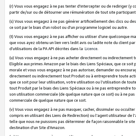
(r) Vous vous engagez à ne pas tenter d'intercepter ou de rediriger (y comp
partir de/sur ou de détourner une rémunération de tout site participa
(s) Vous vous engagez à ne pas générer artificiellement des clics ou de
ce soit par le biais d'un robot ou d'un programme logiciel ou autre.
(t) Vous vous engagez à ne pas afficher ou utiliser d’une quelconque man
que vous ayez obtenu un lien vers ledit avis ou ladite note du client par
d’utilisations de la PA API décrites dans la
Licence
.
(u) Vous vous engagez à ne pas acheter directement ou indirectement t
Eligible aux primes Amazon par le biais des Liens Spéciaux, que ce soit 
morale et vous vous engagez à ne pas autoriser, demander ou encourager
directement ou indirectement tout Produit ou à entreprendre toute acti
que ce soit pour leur utilisation, votre utilisation ou l'utilisation de
tout Produit par le biais des Liens Spéciaux ou à ne pas entreprendre t
son utilisation commerciale (de quelque nature que ce soit) ou à ne pas o
commerciale de quelque nature que ce soit.
(v) Vous vous engagez à ne pas masquer, cacher, dissimuler ou occulter 
compris en utilisant des Liens de Redirection) ou l'agent utilisateur de 
telle que nous ne puissions pas déterminer de façon raisonnable le site ou
destination d'un Site d'Amazon.