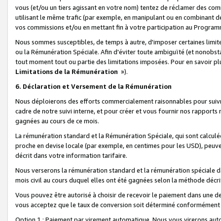
vous (et/ou un tiers agissant en votre nom) tentez de réclamer des c
utilisant le même trafic (par exemple, en manipulant ou en combinant 
vos commissions et/ou en mettant fin à votre participation au Progra
Nous sommes susceptibles, de temps à autre, d'imposer certaines limit
ou la Rémunération Spéciale. Afin d'éviter toute ambiguïté (et nonobst
tout moment tout ou partie des limitations imposées. Pour en savoir plus
Limitations de la Rémunération
»).
6. Déclaration et Versement de la Rémunération
Nous déploierons des efforts commercialement raisonnables pour suivr
cadre de notre suivi interne, et pour créer et vous fournir nos rapport
gagnées au cours de ce mois.
La rémunération standard et la Rémunération Spéciale, qui sont calcul
proche en devise locale (par exemple, en centimes pour les USD), peuve
décrit dans votre information tarifaire.
Nous verserons la rémunération standard et la rémunération spéciale da
mois civil au cours duquel elles ont été gagnées selon la méthode décr
Vous pouvez être autorisé à choisir de recevoir le paiement dans une dev
vous acceptez que le taux de conversion soit déterminé conformément
Option 1 : Paiement par virement automatique.
Nous vous virerons aut