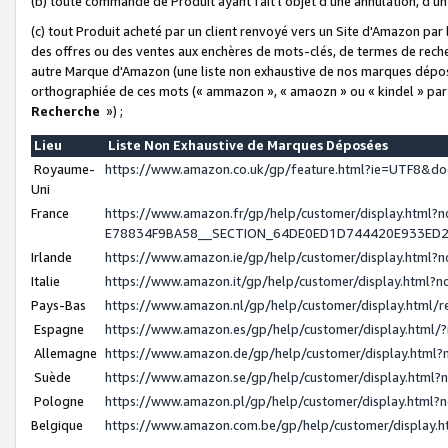
(b) toute commande de Produit ayant fait l'objet d'une annulation, d'u
(c) tout Produit acheté par un client renvoyé vers un Site d'Amazon par
des offres ou des ventes aux enchères de mots-clés, de termes de reche
autre Marque d'Amazon (une liste non exhaustive de nos marques déposée
orthographiée de ces mots (« ammazon », « amaozn » ou « kindel » par
Recherche
») ;
Lieu
Liste Non Exhaustive de Marques Déposées
Royaume-
https://www.amazon.co.uk/gp/feature.html?ie=UTF8&
Uni
France
https://www.amazon.fr/gp/help/customer/display.ht
E78834F9BA58__SECTION_64DE0ED1D744420E933ED
Irlande
https://www.amazon.ie/gp/help/customer/display.htm
Italie
https://www.amazon.it/gp/help/customer/display.html
Pays-Bas
https://www.amazon.nl/gp/help/customer/display.html
Espagne
https://www.amazon.es/gp/help/customer/display.html
Allemagne
https://www.amazon.de/gp/help/customer/display.htm
Suède
https://www.amazon.se/gp/help/customer/display.htm
Pologne
https://www.amazon.pl/gp/help/customer/display.html
Belgique
https://www.amazon.com.be/gp/help/customer/displa