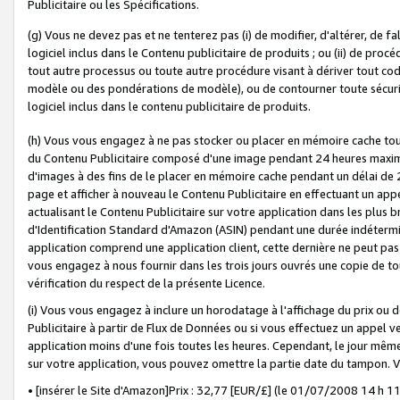
Publicitaire ou les Spécifications.
(g) Vous ne devez pas et ne tenterez pas (i) de modifier, d'altérer, de f
logiciel inclus dans le Contenu publicitaire de produits ; ou (ii) de proc
tout autre processus ou toute autre procédure visant à dériver tout c
modèle ou des pondérations de modèle), ou de contourner toute sécurité a
logiciel inclus dans le contenu publicitaire de produits.
(h) Vous vous engagez à ne pas stocker ou placer en mémoire cache tou
du Contenu Publicitaire composé d'une image pendant 24 heures maxim
d'images à des fins de le placer en mémoire cache pendant un délai de
page et afficher à nouveau le Contenu Publicitaire en effectuant un app
actualisant le Contenu Publicitaire sur votre application dans les plus 
d'Identification Standard d'Amazon (ASIN) pendant une durée indéterminé
application comprend une application client, cette dernière ne peut pa
vous engagez à nous fournir dans les trois jours ouvrés une copie de tou
vérification du respect de la présente Licence.
(i) Vous vous engagez à inclure un horodatage à l'affichage du prix ou 
Publicitaire à partir de Flux de Données ou si vous effectuez un appel ve
application moins d'une fois toutes les heures. Cependant, le jour même
sur votre application, vous pouvez omettre la partie date du tampon.
• [insérer le Site d'Amazon]Prix : 32,77 [EUR/£] (le 01/07/2008 14 h 11 