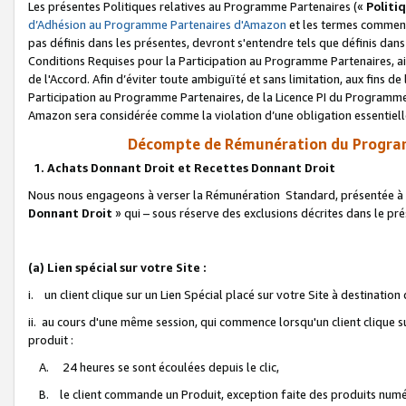
Les présentes Politiques relatives au Programme Partenaires («
Politi
d’Adhésion au Programme Partenaires d'Amazon
et les termes commenç
pas définis dans les présentes, devront s'entendre tels que définis dans 
Conditions Requises pour la Participation au Programme Partenaires, ai
de l'Accord. Afin d’éviter toute ambiguïté et sans limitation, aux fins de
Participation au Programme Partenaires, de la Licence PI du Programme 
Amazon sera considérée comme la violation d’une obligation essentielle
Décompte de Rémunération du Program
1. Achats Donnant Droit et Recettes Donnant Droit
Nous nous engageons à verser la Rémunération Standard, présentée à l
Donnant Droit
» qui – sous réserve des exclusions décrites dans le p
(a) Lien spécial sur votre Site :
i. un client clique sur un Lien Spécial placé sur votre Site à destination
ii. au cours d'une même session, qui commence lorsqu'un client clique s
produit :
A. 24 heures se sont écoulées depuis le clic,
B. le client commande un Produit, exception faite des produits numéri