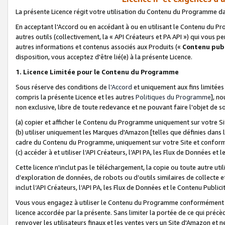
La présente Licence régit votre utilisation du Contenu du Programme d
En acceptant l'Accord ou en accédant à ou en utilisant le Contenu du P
autres outils (collectivement, la «
API Créateurs et PA API
») qui vous pe
autres informations et contenus associés aux Produits («
Contenu publ
disposition, vous acceptez d'être lié(e) à la présente Licence.
1. Licence Limitée pour le Contenu du Programme
Sous réserve des conditions de
l'Accord
et uniquement aux fins limitées
compris la présente Licence et les autres
Politiques du Programme
], n
non exclusive, libre de toute redevance et ne pouvant faire l'objet de so
(a) copier et afficher le Contenu du Programme uniquement sur votre Si
(b) utiliser uniquement les Marques d'Amazon [telles que définies dans 
cadre du Contenu du Programme, uniquement sur votre Site et confo
(c) accéder à et utiliser l’API Créateurs, l’API PA, les Flux de Données e
Cette licence n'inclut pas le téléchargement, la copie ou toute autre util
d’exploration de données, de robots ou d’outils similaires de collecte
inclut l’API Créateurs, l’API PA, les Flux de Données et le Contenu Publici
Vous vous engagez à utiliser le Contenu du Programme conformément a
licence accordée par la présente. Sans limiter la portée de ce qui pré
renvoyer les utilisateurs finaux et les ventes vers un Site d'Amazon et