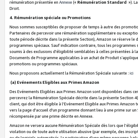
rémunération présentée en
Annexe
(«
Rémunération Standard
»). L
Droit.
4. Rémunération spéciale ou Promotions
Nous sommes susceptibles de proposer de temps à autre des promotion
Partenaires de percevoir une rémunération supplémentaire ou exceptio
toute période décrite dans la présente Section), Amazon se réserve le
programmes spéciaux. Sauf indication contraire, tous les programmes s
soumis à des exclusions d'éligibilité semblables à celles présentées à 
Documents de Programme applicables à un achat de Produit s'appliquera
promotions ou programmes spéciaux.
Nous proposons actuellement la Rémunération Spéciale suivante :
ici
(a) Evénements Eligibles aux Primes Amazon
Des Evénements Eligibles aux Primes Amazon sont disponibles dans cer
percevrez la Rémunération Spéciale décrite dans la présente Section 4(
client, qui doit être éligible à l'Evénement Eligible aux Primes Amazon te
vers la page d'accueil d'un programme donnant lieu à une prime sur un Si
récompensée par une prime décrite en Annexe.
Amazon ne versera aucune Rémunération Spéciale dès lors que l'éligibi
violation ou de toute autre utilisation abusive (par exemple, des inscrip
ou de logiciels automatisés, la participation d'une même personne à p