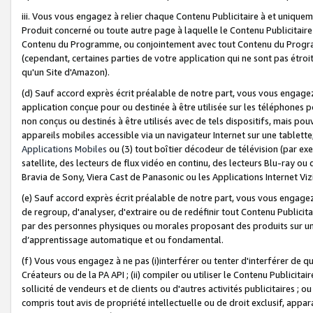
iii. Vous vous engagez à relier chaque Contenu Publicitaire à et uniqu
Produit concerné ou toute autre page à laquelle le Contenu Publicitaire
Contenu du Programme, ou conjointement avec tout Contenu du Programm
(cependant, certaines parties de votre application qui ne sont pas étroi
qu'un Site d'Amazon).
(d) Sauf accord exprès écrit préalable de notre part, vous vous engagez à
application conçue pour ou destinée à être utilisée sur les téléphones p
non conçus ou destinés à être utilisés avec de tels dispositifs, mais pouv
appareils mobiles accessible via un navigateur Internet sur une tablett
Applications Mobiles
ou (3) tout boîtier décodeur de télévision (par ex
satellite, des lecteurs de flux vidéo en continu, des lecteurs Blu-ray o
Bravia de Sony, Viera Cast de Panasonic ou les Applications Internet Viz
(e) Sauf accord exprès écrit préalable de notre part, vous vous engagez 
de regroup, d'analyser, d'extraire ou de redéfinir tout Contenu Publicitai
par des personnes physiques ou morales proposant des produits sur un
d’apprentissage automatique et ou fondamental.
(f) Vous vous engagez à ne pas (i)interférer ou tenter d'interférer de 
Créateurs ou de la PA API ; (ii) compiler ou utiliser le Contenu Publicita
sollicité de vendeurs et de clients ou d'autres activités publicitaires ; ou (
compris tout avis de propriété intellectuelle ou de droit exclusif, appar