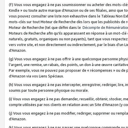
(f) Vous vous engagez à ne pas soumissionner ou acheter des mots-clés,
Kindle » ou toute autre marque d'Amazon ou de ses filiales, ainsi que t
vous pouvez consulter une liste non exhaustive dans le Tableau Non Ex
mots-clés sur tout Moteur de Recherche dès lors que les publicités de 
Moteur de Recherche (tel que défini dans le
Décompte de Rémunératio
Moteurs de Recherche afin qu'ils apparaissent en réponse à un mot-clé o
naturels, gratuits, organiques ou non payants), tant que vous respectez 
vers votre site, et non directement ou indirectement, par le biais d'un Li
d'Amazon.
(g) Vous vous engagez à ne pas offrir à une quelconque personne physi
l'argent, une remise, un rabais, des points, un don à une œuvre caritativ
Par exemple, vous ne pouvez pas proposer de « récompenses » ou de p
d'Amazon via vos Liens Spéciaux.
(h) Vous vous engagez à ne pas intercepter, enregistrer, rediriger, lire
soumis par toute personne physique ou morale.
(i) Vous vous engagez à ne pas demander, recueillir, obtenir, stocker, 
compte utilisées par nos clients en relation avec un Site d'Amazon (y c
(j) Vous vous engagez à ne pas modifier, rediriger, supprimer ou rempla
d'Amazon.
(k) Vous vous engagez à ne pas passer une quelconque commande ou init