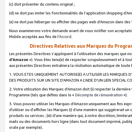
(c) doit présenter du contenu original ;
(d) ne doit pas imiter les fonctionnalités de l'application shopping d'Am
(e) ne doit pas héberger ou afficher des pages web d'Amazon dans de
Nous examinerons votre demande avant de vous notifier son acceptatio
Mobile acceptée aux fins de l'
Accord
.
Directives Relatives aux Marques du Progra
Les présentes Directives s'appliquent à l'utilisation des marques que
d'Amazon
»). Vous êtes tenu(e) de respecter scrupuleusement et à tou
aux présentes Directives entraînera la résiliation automatique de toute
1. VOUS ETES UNIQUEMENT AUTORISE(E) A UTILISER LES MARQUES D'
DES PRODUITS SUR UN SITE D'AMAZON A L'AIDE D'UN LIEN SPECIAL 
2. Votre utilisation des Marques d'Amazon doit (i) respecter la dernière
Programme (tels que définis dans le «
Décompte de rémunération
»).
3. Vous pouvez utiliser les Marques d'Amazon uniquement aux fins expr
d'utiliser ou d'afficher les Marques (i) d’une manière qui suggérerait un
produits ou services ; (iii) d’une manière qui, à notre discrétion, limit
mails ou des documents hors ligne (dans tout document imprimé, publip
orale par exemple).