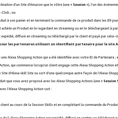
stination d'un Site d'Amazon que le vôtre (une «
Session
»), l'un des événemen
Click ; ou
it à son panier et en terminant la commande de ce produit dans les 89 jours sui
achète un Produit en le regardant en streaming ou en le téléchargeant à part
st expédié, diffusé en streaming ou téléchargé par le client et payé par celui-ci
 pour les partenaires utilisant un identifiant partenaire pour le si
ge une Alexa Shopping Action qui a été identifiée avec votre ID de Partenaire ; 
Action, qui commence lorsqu'un client engage cette Alexa Shopping Action et s
 Site d'Alexa skill Site ou sort d'une quelconque autre façon de l'Alexa Shop
uit que vous avez proposé avec les Alexa Shopping Actions (une «
Session S
vec l'Alexa Shopping Action soit :
 client au cours de la Session Skills et en complétant la commande du Produ
 de l' Alexa Shopping Action est expédié, diffusé en continu ou téléchargé par