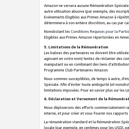
Amazon ne versera aucune Rémunération Spéciale dè
autre utilisation abusive (par exemple, des inscript
Evénements Eligibles aux Primes Amazon à répétiti
déterminera à son entière discrétion, au cas par ca
Nonobstant les
Conditions Requises pour la Parti
Eligibles aux Primes Amazon répertoriées en Anne
5. Limitations de la Rémunération
Les balises des partenaires ne doivent être utili
agissant en votre nom) tentez de réclamer des co
manipulant ou en combinant des liens d'attributi
Programme Club Partenaires Amazon.
Nous sommes susceptibles, de temps à autre, d'imp
Spéciale. Afin d'éviter toute ambiguïté (et nonob
limitations imposées. Pour en savoir plus sur les Li
6. Déclaration et Versement de la Rémunéra
Nous déploierons des efforts commercialement rai
interne, et pour créer et vous fournir nos rappor
La rémunération standard et la Rémunération Spéci
locale (par exemple, en centimes pour les USD), pe