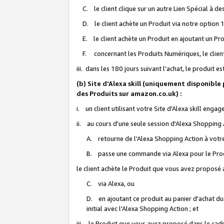
C. le client clique sur un autre Lien Spécial à de
D. le client achète un Produit via notre option 1-
E. le client achète un Produit en ajoutant un Produ
F. concernant les Produits Numériques, le client 
iii. dans les 180 jours suivant l'achat, le produit e
(b) Site d'Alexa skill (uniquement disponible
des Produits sur amazon.co.uk) :
i. un client utilisant votre Site d'Alexa skill enga
ii. au cours d'une seule session d'Alexa Shopping 
A. retourne de l'Alexa Shopping Action à votre
B. passe une commande via Alexa pour le Prod
le client achète le Produit que vous avez proposé a
C. via Alexa, ou
D. en ajoutant ce produit au panier d'achat du
initial avec l'Alexa Shopping Action ; et
iii. le Produit que vous avez proposé dans le cadre