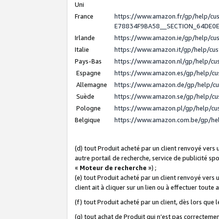
Uni
France
https://www.amazon.fr/gp/help/c
E78834F9BA58__SECTION_64DE0
Irlande
https://www.amazon.ie/gp/help/c
Italie
https://www.amazon.it/gp/help/cu
Pays-Bas
https://www.amazon.nl/gp/help/c
Espagne
https://www.amazon.es/gp/help/c
Allemagne
https://www.amazon.de/gp/help/c
Suède
https://www.amazon.se/gp/help/c
Pologne
https://www.amazon.pl/gp/help/c
Belgique
https://www.amazon.com.be/gp/h
(d) tout Produit acheté par un client renvoyé vers
autre portail de recherche, service de publicité sp
«
Moteur de recherche
») ;
(e) tout Produit acheté par un client renvoyé vers 
client ait à cliquer sur un lien ou à effectuer toute 
(f) tout Produit acheté par un client, dès lors que
(g) tout achat de Produit qui n’est pas correctemen