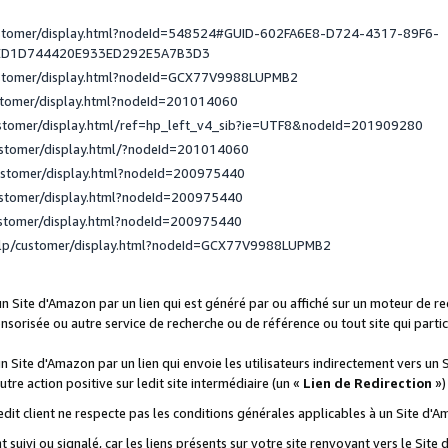
ustomer/display.html?nodeId=548524#GUID-602FA6E8-D724-4317-89F6-
ED1D744420E933ED292E5A7B3D3
ustomer/display.html?nodeId=GCX77V9988LUPMB2
stomer/display.html?nodeId=201014060
ustomer/display.html/ref=hp_left_v4_sib?ie=UTF8&nodeId=201909280
ustomer/display.html/?nodeId=201014060
ustomer/display.html?nodeId=200975440
ustomer/display.html?nodeId=200975440
ustomer/display.html?nodeId=200975440
elp/customer/display.html?nodeId=GCX77V9988LUPMB2
 un Site d'Amazon par un lien qui est généré par ou affiché sur un moteur de 
onsorisée ou autre service de recherche ou de référence ou tout site qui part
un Site d'Amazon par un lien qui envoie les utilisateurs indirectement vers un 
autre action positive sur ledit site intermédiaire (un «
Lien de Redirection
»)
 ledit client ne respecte pas les conditions générales applicables à un Site d'
t suivi ou signalé, car les liens présents sur votre site renvoyant vers le Si