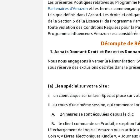
Les présentes Politiques relatives au Programme P
Partenaires d'Amazon
et les termes commençant pa
tels que définis dans l'Accord. Les droits et oblig
de la Section 3 de la Licence PI du Programme Parte
toute violation des Conditions Requises pour la Pa
Programme Influenceurs Amazon sera considérée co
Décompte de Ré
1. Achats Donnant Droit et Recettes Donnan
Nous nous engageons à verser la Rémunération Sta
sous réserve des exclusions décrites dans le prés
(a) Lien spécial sur votre Site :
i. un client clique sur un Lien Spécial placé sur vo
ii. au cours d'une même session, qui commence lorsq
A. 24 heures se sont écoulées depuis le clic,
B. le client commande un Produit, exception faite
téléchargement de logiciel Amazon ou un article «
Coin », « Livres électroniques Kindle », « Journaux