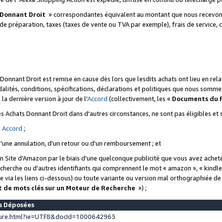
 Donnant Droit
» correspondantes équivalent au montant que nous recevons
 de préparation, taxes (taxes de vente ou TVA par exemple), frais de service, c
s Donnant Droit est remise en cause dès lors que lesdits achats ont lieu en r
lités, conditions, spécifications, déclarations et politiques que nous somme
a dernière version à jour de l'
Accord
(collectivement, les «
Documents du
 des Achats Donnant Droit dans d'autres circonstances, ne sont pas éligibles e
e
Accord
;
d'une annulation, d'un retour ou d'un remboursement ; et
 un Site d'Amazon par le biais d'une quelconque publicité que vous avez acheté
cherche ou d'autres identifiants qui comprennent le mot « amazon », « kindl
 via les liens ci-dessous) ou toute variante ou version mal orthographiée d
t de mots clés sur un Moteur de Recherche
») ;
es Déposées
ture.html?ie=UTF8&docId=1000642963