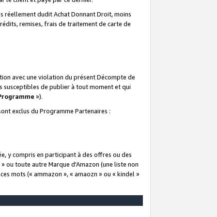
 réellement dudit Achat Donnant Droit, moins
rédits, remises, frais de traitement de carte de
elation avec une violation du présent Décompte de
s susceptibles de publier à tout moment et qui
 Programme
»).
t sont exclus du Programme Partenaires :
e, y compris en participant à des offres ou des
e » ou toute autre Marque d'Amazon (une liste non
e ces mots (« ammazon », « amaozn » ou « kindel »