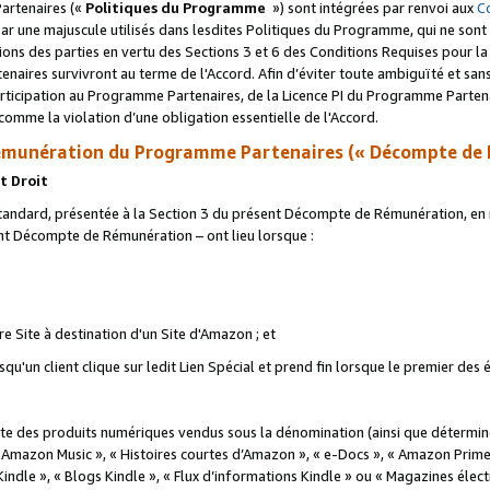
artenaires («
Politiques du Programme
») sont intégrées par renvoi aux
C
r une majuscule utilisés dans lesdites Politiques du Programme, qui ne sont 
ations des parties en vertu des Sections 3 et 6 des Conditions Requises pour l
naires survivront au terme de l'Accord. Afin d’éviter toute ambiguïté et sans l
rticipation au Programme Partenaires, de la Licence PI du Programme Partenai
mme la violation d’une obligation essentielle de l'Accord.
munération du Programme Partenaires (« Décompte de 
t Droit
ndard, présentée à la Section 3 du présent Décompte de Rémunération, en r
ent Décompte de Rémunération – ont lieu lorsque :
tre Site à destination d'un Site d'Amazon ; et
u'un client clique sur ledit Lien Spécial et prend fin lorsque le premier des
 des produits numériques vendus sous la dénomination (ainsi que déterminé 
 Amazon Music », « Histoires courtes d’Amazon », « e-Docs », « Amazon Prim
 Kindle », « Blogs Kindle », « Flux d’informations Kindle » ou « Magazines éle