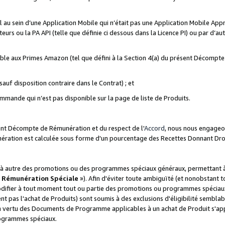
ial au sein d’une Application Mobile qui n’était pas une Application Mobile Ap
eurs ou la PA API (telle que définie ci dessous dans la Licence PI) ou par d’au
igible aux Primes Amazon (tel que défini à la Section 4(a) du présent Décomp
auf disposition contraire dans le Contrat) ; et
ommande qui n’est pas disponible sur la page de liste de Produits.
sent Décompte de Rémunération et du respect de l'
Accord
, nous nous engageo
nération est calculée sous forme d'un pourcentage des Recettes Donnant Dro
 autre des promotions ou des programmes spéciaux généraux, permettant à t
«
Rémunération Spéciale
»). Afin d'éviter toute ambiguïté (et nonobstant t
difier à tout moment tout ou partie des promotions ou programmes spéciaux.
 pas l'achat de Produits) sont soumis à des exclusions d'éligibilité semblabl
n vertu des Documents de Programme applicables à un achat de Produit s'app
rogrammes spéciaux.