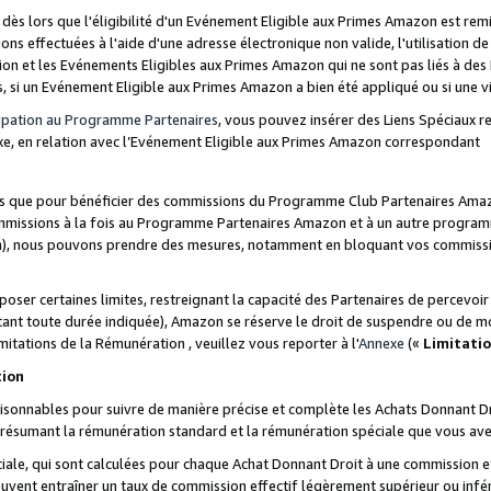
s lors que l'éligibilité d'un Evénement Eligible aux Primes Amazon est remis
ions effectuées à l'aide d'une adresse électronique non valide, l'utilisation d
on et les Evénements Eligibles aux Primes Amazon qui ne sont pas liés à des 
s, si un Evénement Eligible aux Primes Amazon a bien été appliqué ou si une vio
cipation au Programme Partenaires
, vous pouvez insérer des Liens Spéciaux 
xe, en relation avec l’Evénement Eligible aux Primes Amazon correspondant
sées que pour bénéficier des commissions du Programme Club Partenaires Amaz
mmissions à la fois au Programme Partenaires Amazon et à un autre programme
on), nous pouvons prendre des mesures, notamment en bloquant vos commission
oser certaines limites, restreignant la capacité des Partenaires de percevo
stant toute durée indiquée), Amazon se réserve le droit de suspendre ou de m
mitations de la Rémunération , veuillez vous reporter à l'
Annexe
(«
Limitati
tion
sonnables pour suivre de manière précise et complète les Achats Donnant Dro
ts résumant la rémunération standard et la rémunération spéciale que vous av
ale, qui sont calculées pour chaque Achat Donnant Droit à une commission e
uvent entraîner un taux de commission effectif légèrement supérieur ou infér