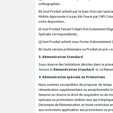
orthographiés ;
(h) tout Produit acheté par le biais d’un Lien Spéc
Mobile Approuvée n’a pas été fourni par l’API Créat
votre disposition ;
(i) tout Produit faisant l'objet d'un Evénement El
Spéciale correspondante) ;
(j) tout Produit acheté sous forme d'abonnement (s
(k) toute version préliminaire ou Produit en pré-c
3. Rémunération Standard
Sous réserve des limitations décrites dans le pré
Annexe
(«
Rémunération Standard
»). La Rému
4. Rémunération spéciale ou Promotions
Nous sommes susceptibles de proposer de temps à
rémunération supplémentaire ou exceptionnelle (
Amazon se réserve le droit de suspendre ou de mo
spéciaux ou promotions (même ceux qui n'impliquent
Décompte de Rémunération, et toute restriction e
aux restrictions applicables aux promotions ou p