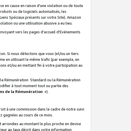
e en cause en raison d'une violation ou de toute
e robots ou de logiciels automatisés, les
Liens Spéciaux présents sur votre Site). Amazon
lation ou une utilisation abusive a eu lieu.
renvoyant vers les pages d'accueil d'Evénements
on. Si nous détectons que vous (et/ou un tiers
 en utilisant le même trafic (par exemple, en
s et/ou en mettant fin à votre participation au
ir la Rémunération Standard ou la Rémunération
odifier à tout moment tout ou partie des
ons de la Rémunération
»).
it à une commission dans le cadre de notre suivi
ez gagnées au cours de ce mois.
t arrondies au montant le plus proche en devise
ieur au taux décrit dans votre information