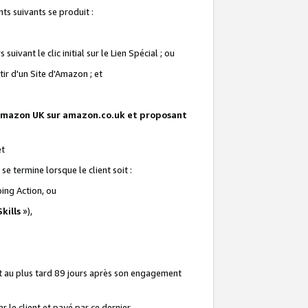
ts suivants se produit :
vant le clic initial sur le Lien Spécial ; ou
ir d'un Site d'Amazon ; et
te Amazon UK sur amazon.co.uk et proposant
et
e termine lorsque le client soit :
ping Action, ou
kills
»),
it au plus tard 89 jours après son engagement
 le client et payé par ce dernier.