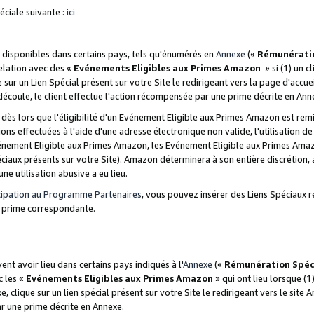
ciale suivante :
ici
disponibles dans certains pays, tels qu'énumérés en
Annexe
(«
Rémunérati
relation avec des «
Evénements Eligibles aux Primes Amazon
» si (1) un c
 sur un Lien Spécial présent sur votre Site le redirigeant vers la page d'acc
 découle, le client effectue l'action récompensée par une prime décrite en Ann
s lors que l'éligibilité d'un Evénement Eligible aux Primes Amazon est remis
ions effectuées à l'aide d'une adresse électronique non valide, l'utilisation d
nement Eligible aux Primes Amazon, les Evénement Eligible aux Primes Amazo
ciaux présents sur votre Site). Amazon déterminera à son entière discrétion, 
ne utilisation abusive a eu lieu.
cipation au Programme Partenaires
, vous pouvez insérer des Liens Spéciaux r
la prime correspondante.
t avoir lieu dans certains pays indiqués à l'
Annexe
(«
Rémunération Spéc
c les «
Evénements Eligibles aux Primes Amazon
» qui ont lieu lorsque (1)
 clique sur un lien spécial présent sur votre Site le redirigeant vers le site 
ar une prime décrite en Annexe.