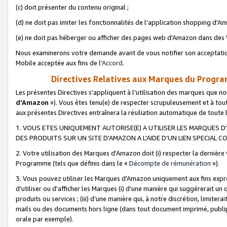
(c) doit présenter du contenu original ;
(d) ne doit pas imiter les fonctionnalités de l'application shopping d'Am
(e) ne doit pas héberger ou afficher des pages web d'Amazon dans de
Nous examinerons votre demande avant de vous notifier son acceptatio
Mobile acceptée aux fins de l'
Accord
.
Directives Relatives aux Marques du Progra
Les présentes Directives s'appliquent à l'utilisation des marques que
d'Amazon
»). Vous êtes tenu(e) de respecter scrupuleusement et à tou
aux présentes Directives entraînera la résiliation automatique de toute
1. VOUS ETES UNIQUEMENT AUTORISE(E) A UTILISER LES MARQUES D'
DES PRODUITS SUR UN SITE D'AMAZON A L'AIDE D'UN LIEN SPECIAL 
2. Votre utilisation des Marques d'Amazon doit (i) respecter la dernière
Programme (tels que définis dans le «
Décompte de rémunération
»).
3. Vous pouvez utiliser les Marques d'Amazon uniquement aux fins expr
d'utiliser ou d'afficher les Marques (i) d’une manière qui suggérerait un
produits ou services ; (iii) d’une manière qui, à notre discrétion, limit
mails ou des documents hors ligne (dans tout document imprimé, publip
orale par exemple).