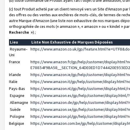
(b) toute commande de Produit ayant fait l'objet d'une annulation, d'u
(c) tout Produit acheté par un client renvoyé vers un Site d'Amazon par
des offres ou des ventes aux enchères de mots-clés, de termes de reche
autre Marque d'Amazon (une liste non exhaustive de nos marques déposée
orthographiée de ces mots (« ammazon », « amaozn » ou « kindel » par
Recherche
») ;
Lieu
Liste Non Exhaustive de Marques Déposées
Royaume-
https://www.amazon.co.uk/gp/feature.html?ie=UTF8&
Uni
France
https://www.amazon.fr/gp/help/customer/display.ht
E78834F9BA58__SECTION_64DE0ED1D744420E933ED
Irlande
https://www.amazon.ie/gp/help/customer/display.htm
Italie
https://www.amazon.it/gp/help/customer/display.html
Pays-Bas
https://www.amazon.nl/gp/help/customer/display.html
Espagne
https://www.amazon.es/gp/help/customer/display.html
Allemagne
https://www.amazon.de/gp/help/customer/display.htm
Suède
https://www.amazon.se/gp/help/customer/display.htm
Pologne
https://www.amazon.pl/gp/help/customer/display.html
Belgique
https://www.amazon.com.be/gp/help/customer/displa