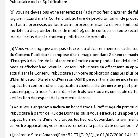
Publicitaire ou les Spécifications.
(g) Vous ne devez pas et ne tenterez pas (i) de modifier, d'altérer, de f
logiciel inclus dans le Contenu publicitaire de produits ; ou (ii) de proc
tout autre processus ou toute autre procédure visant à dériver tout c
modèle ou des pondérations de modèle), ou de contourner toute sécurité a
logiciel inclus dans le contenu publicitaire de produits.
(h) Vous vous engagez à ne pas stocker ou placer en mémoire cache tou
du Contenu Publicitaire composé d'une image pendant 24 heures maxim
d'images à des fins de le placer en mémoire cache pendant un délai de
page et afficher à nouveau le Contenu Publicitaire en effectuant un app
actualisant le Contenu Publicitaire sur votre application dans les plus 
d'Identification Standard d'Amazon (ASIN) pendant une durée indéterminé
application comprend une application client, cette dernière ne peut pa
vous engagez à nous fournir dans les trois jours ouvrés une copie de tou
vérification du respect de la présente Licence.
(i) Vous vous engagez à inclure un horodatage à l'affichage du prix ou 
Publicitaire à partir de Flux de Données ou si vous effectuez un appel ve
application moins d'une fois toutes les heures. Cependant, le jour même
sur votre application, vous pouvez omettre la partie date du tampon.
• [insérer le Site d'Amazon]Prix : 32,77 [EUR/£] (le 01/07/2008 14 h 11 