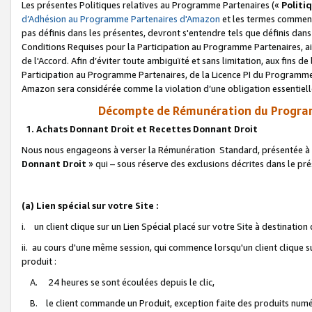
Les présentes Politiques relatives au Programme Partenaires («
Politi
d’Adhésion au Programme Partenaires d'Amazon
et les termes commenç
pas définis dans les présentes, devront s'entendre tels que définis dans 
Conditions Requises pour la Participation au Programme Partenaires, ai
de l'Accord. Afin d’éviter toute ambiguïté et sans limitation, aux fins de
Participation au Programme Partenaires, de la Licence PI du Programme 
Amazon sera considérée comme la violation d’une obligation essentielle
Décompte de Rémunération du Program
1. Achats Donnant Droit et Recettes Donnant Droit
Nous nous engageons à verser la Rémunération Standard, présentée à l
Donnant Droit
» qui – sous réserve des exclusions décrites dans le p
(a) Lien spécial sur votre Site :
i. un client clique sur un Lien Spécial placé sur votre Site à destination
ii. au cours d'une même session, qui commence lorsqu'un client clique s
produit :
A. 24 heures se sont écoulées depuis le clic,
B. le client commande un Produit, exception faite des produits numéri