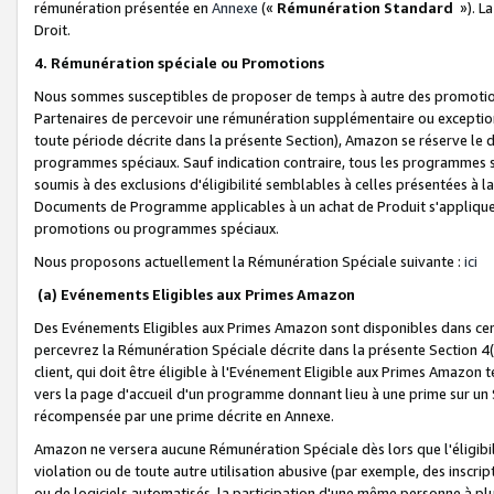
rémunération présentée en
Annexe
(«
Rémunération Standard
»). L
Droit.
4. Rémunération spéciale ou Promotions
Nous sommes susceptibles de proposer de temps à autre des promotion
Partenaires de percevoir une rémunération supplémentaire ou exceptio
toute période décrite dans la présente Section), Amazon se réserve le
programmes spéciaux. Sauf indication contraire, tous les programmes s
soumis à des exclusions d'éligibilité semblables à celles présentées à 
Documents de Programme applicables à un achat de Produit s'appliquera
promotions ou programmes spéciaux.
Nous proposons actuellement la Rémunération Spéciale suivante :
ici
(a) Evénements Eligibles aux Primes Amazon
Des Evénements Eligibles aux Primes Amazon sont disponibles dans cer
percevrez la Rémunération Spéciale décrite dans la présente Section 4(
client, qui doit être éligible à l'Evénement Eligible aux Primes Amazon te
vers la page d'accueil d'un programme donnant lieu à une prime sur un Si
récompensée par une prime décrite en Annexe.
Amazon ne versera aucune Rémunération Spéciale dès lors que l'éligibi
violation ou de toute autre utilisation abusive (par exemple, des inscrip
ou de logiciels automatisés, la participation d'une même personne à p