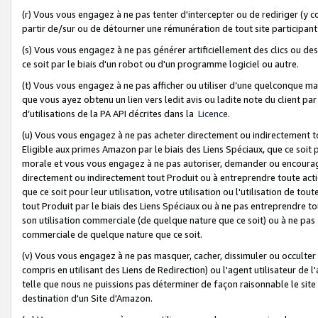
(r) Vous vous engagez à ne pas tenter d'intercepter ou de rediriger (y comp
partir de/sur ou de détourner une rémunération de tout site participa
(s) Vous vous engagez à ne pas générer artificiellement des clics ou de
ce soit par le biais d'un robot ou d'un programme logiciel ou autre.
(t) Vous vous engagez à ne pas afficher ou utiliser d’une quelconque man
que vous ayez obtenu un lien vers ledit avis ou ladite note du client par
d’utilisations de la PA API décrites dans la
Licence
.
(u) Vous vous engagez à ne pas acheter directement ou indirectement t
Eligible aux primes Amazon par le biais des Liens Spéciaux, que ce soit 
morale et vous vous engagez à ne pas autoriser, demander ou encourager
directement ou indirectement tout Produit ou à entreprendre toute acti
que ce soit pour leur utilisation, votre utilisation ou l'utilisation de
tout Produit par le biais des Liens Spéciaux ou à ne pas entreprendre t
son utilisation commerciale (de quelque nature que ce soit) ou à ne pas o
commerciale de quelque nature que ce soit.
(v) Vous vous engagez à ne pas masquer, cacher, dissimuler ou occulter 
compris en utilisant des Liens de Redirection) ou l'agent utilisateur de 
telle que nous ne puissions pas déterminer de façon raisonnable le site ou
destination d'un Site d'Amazon.