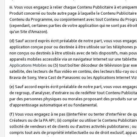
iii. Vous vous engagez à relier chaque Contenu Publicitaire à et uniqu
Produit concerné ou toute autre page à laquelle le Contenu Publicitaire
Contenu du Programme, ou conjointement avec tout Contenu du Programm
(cependant, certaines parties de votre application qui ne sont pas étroi
qu'un Site d'Amazon).
(d) Sauf accord exprès écrit préalable de notre part, vous vous engagez à
application conçue pour ou destinée à être utilisée sur les téléphones p
non conçus ou destinés à être utilisés avec de tels dispositifs, mais pouv
appareils mobiles accessible via un navigateur Internet sur une tablett
Applications Mobiles
ou (3) tout boîtier décodeur de télévision (par ex
satellite, des lecteurs de flux vidéo en continu, des lecteurs Blu-ray o
Bravia de Sony, Viera Cast de Panasonic ou les Applications Internet Viz
(e) Sauf accord exprès écrit préalable de notre part, vous vous engagez 
de regroup, d'analyser, d'extraire ou de redéfinir tout Contenu Publicitai
par des personnes physiques ou morales proposant des produits sur un
d’apprentissage automatique et ou fondamental.
(f) Vous vous engagez à ne pas (i)interférer ou tenter d'interférer de 
Créateurs ou de la PA API ; (ii) compiler ou utiliser le Contenu Publicita
sollicité de vendeurs et de clients ou d'autres activités publicitaires ; ou (
compris tout avis de propriété intellectuelle ou de droit exclusif, appar