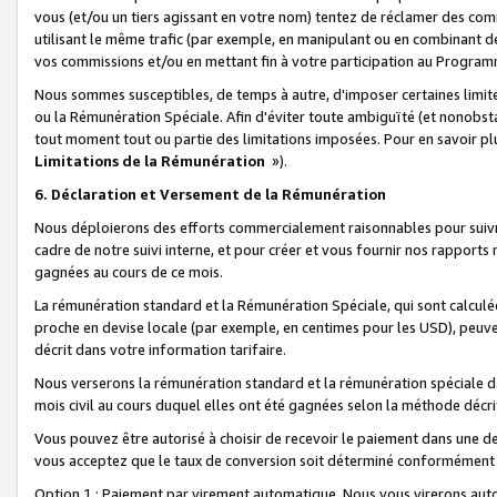
vous (et/ou un tiers agissant en votre nom) tentez de réclamer des c
utilisant le même trafic (par exemple, en manipulant ou en combinant 
vos commissions et/ou en mettant fin à votre participation au Progra
Nous sommes susceptibles, de temps à autre, d'imposer certaines limit
ou la Rémunération Spéciale. Afin d'éviter toute ambiguïté (et nonobst
tout moment tout ou partie des limitations imposées. Pour en savoir plus
Limitations de la Rémunération
»).
6. Déclaration et Versement de la Rémunération
Nous déploierons des efforts commercialement raisonnables pour suivr
cadre de notre suivi interne, et pour créer et vous fournir nos rapport
gagnées au cours de ce mois.
La rémunération standard et la Rémunération Spéciale, qui sont calcul
proche en devise locale (par exemple, en centimes pour les USD), peuve
décrit dans votre information tarifaire.
Nous verserons la rémunération standard et la rémunération spéciale da
mois civil au cours duquel elles ont été gagnées selon la méthode décr
Vous pouvez être autorisé à choisir de recevoir le paiement dans une dev
vous acceptez que le taux de conversion soit déterminé conformément
Option 1 : Paiement par virement automatique.
Nous vous virerons aut