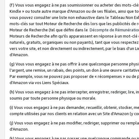
(f) Vous vous engagez à ne pas soumissionner ou acheter des mots-clés,
Kindle » ou toute autre marque d'Amazon ou de ses filiales, ainsi que t
vous pouvez consulter une liste non exhaustive dans le Tableau Non Ex
mots-clés sur tout Moteur de Recherche dès lors que les publicités de 
Moteur de Recherche (tel que défini dans le
Décompte de Rémunératio
Moteurs de Recherche afin qu'ils apparaissent en réponse à un mot-clé o
naturels, gratuits, organiques ou non payants), tant que vous respectez 
vers votre site, et non directement ou indirectement, par le biais d'un Li
d'Amazon.
(g) Vous vous engagez à ne pas offrir à une quelconque personne physi
l'argent, une remise, un rabais, des points, un don à une œuvre caritativ
Par exemple, vous ne pouvez pas proposer de « récompenses » ou de p
d'Amazon via vos Liens Spéciaux.
(h) Vous vous engagez à ne pas intercepter, enregistrer, rediriger, lire
soumis par toute personne physique ou morale.
(i) Vous vous engagez à ne pas demander, recueillir, obtenir, stocker, 
compte utilisées par nos clients en relation avec un Site d'Amazon (y c
(j) Vous vous engagez à ne pas modifier, rediriger, supprimer ou rempla
d'Amazon.
(k) Vous vous engagez à ne pas passer une quelconque commande ou init