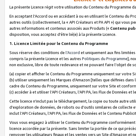
La présente Licence régit votre utilisation du Contenu du Programme d
En acceptant l'Accord ou en accédant à ou en utilisant le Contenu du P
autres outils (collectivement, la «
API Créateurs et PA API
») qui vous pe
autres informations et contenus associés aux Produits («
Contenu publ
disposition, vous acceptez d'être lié(e) à la présente Licence.
1. Licence Limitée pour le Contenu du Programme
Sous réserve des conditions de
l'Accord
et uniquement aux fins limitées
compris la présente Licence et les autres
Politiques du Programme
], n
non exclusive, libre de toute redevance et ne pouvant faire l'objet de so
(a) copier et afficher le Contenu du Programme uniquement sur votre Si
(b) utiliser uniquement les Marques d'Amazon [telles que définies dans 
cadre du Contenu du Programme, uniquement sur votre Site et confo
(c) accéder à et utiliser l’API Créateurs, l’API PA, les Flux de Données e
Cette licence n'inclut pas le téléchargement, la copie ou toute autre util
d’exploration de données, de robots ou d’outils similaires de collecte
inclut l’API Créateurs, l’API PA, les Flux de Données et le Contenu Publici
Vous vous engagez à utiliser le Contenu du Programme conformément a
licence accordée par la présente. Sans limiter la portée de ce qui pré
renvoyer les utilisateurs finaux et les ventes vers un Site d'Amazon et