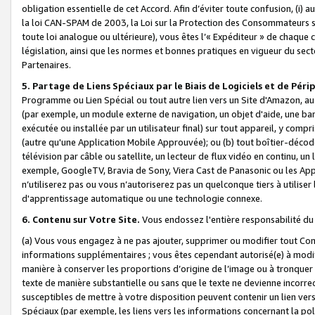
obligation essentielle de cet Accord. Afin d’éviter toute confusion, (i) a
la loi CAN-SPAM de 2003, la Loi sur la Protection des Consommateurs s
toute loi analogue ou ultérieure), vous êtes l’« Expéditeur » de chaque 
législation, ainsi que les normes et bonnes pratiques en vigueur du s
Partenaires.
5. Partage de Liens Spéciaux par le Biais de Logiciels et de Pér
Programme ou Lien Spécial ou tout autre lien vers un Site d'Amazon, au su
(par exemple, un module externe de navigation, un objet d'aide, une ba
exécutée ou installée par un utilisateur final) sur tout appareil, y comp
(autre qu'une Application Mobile Approuvée); ou (b) tout boîtier-décod
télévision par câble ou satellite, un lecteur de flux vidéo en continu, un
exemple, GoogleTV, Bravia de Sony, Viera Cast de Panasonic ou les Appli
n’utiliserez pas ou vous n’autoriserez pas un quelconque tiers à utili
d'apprentissage automatique ou une technologie connexe.
6. Contenu sur Votre Site.
Vous endossez l'entière responsabilité du
(a) Vous vous engagez à ne pas ajouter, supprimer ou modifier tout Co
informations supplémentaires ; vous êtes cependant autorisé(e) à modi
manière à conserver les proportions d’origine de l’image ou à tronquer
texte de manière substantielle ou sans que le texte ne devienne incorr
susceptibles de mettre à votre disposition peuvent contenir un lien ver
Spéciaux (par exemple, les liens vers les informations concernant la poli