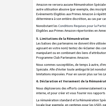
Amazon ne versera aucune Rémunération Spéciale dè
autre utilisation abusive (par exemple, des inscript
Evénements Eligibles aux Primes Amazon à répétiti
déterminera à son entière discrétion, au cas par ca
Nonobstant les
Conditions Requises pour la Parti
Eligibles aux Primes Amazon répertoriées en Anne
5. Limitations de la Rémunération
Les balises des partenaires ne doivent être utili
agissant en votre nom) tentez de réclamer des co
manipulant ou en combinant des liens d'attributi
Programme Club Partenaires Amazon.
Nous sommes susceptibles, de temps à autre, d'imp
Spéciale. Afin d'éviter toute ambiguïté (et nonob
limitations imposées. Pour en savoir plus sur les Li
6. Déclaration et Versement de la Rémunéra
Nous déploierons des efforts commercialement rai
interne, et pour créer et vous fournir nos rappor
La rémunération standard et la Rémunération Spéci
locale (par exemple, en centimes pour les USD), pe