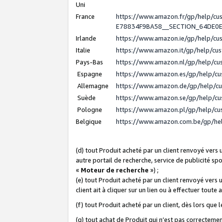
Uni
France
https://www.amazon.fr/gp/help/c
E78834F9BA58__SECTION_64DE0
Irlande
https://www.amazon.ie/gp/help/c
Italie
https://www.amazon.it/gp/help/cu
Pays-Bas
https://www.amazon.nl/gp/help/c
Espagne
https://www.amazon.es/gp/help/c
Allemagne
https://www.amazon.de/gp/help/c
Suède
https://www.amazon.se/gp/help/c
Pologne
https://www.amazon.pl/gp/help/c
Belgique
https://www.amazon.com.be/gp/h
(d) tout Produit acheté par un client renvoyé vers
autre portail de recherche, service de publicité sp
«
Moteur de recherche
») ;
(e) tout Produit acheté par un client renvoyé vers 
client ait à cliquer sur un lien ou à effectuer toute 
(f) tout Produit acheté par un client, dès lors que
(g) tout achat de Produit qui n’est pas correctemen