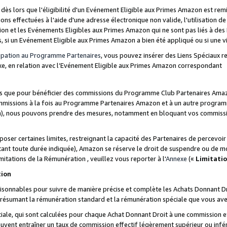
s lors que l'éligibilité d'un Evénement Eligible aux Primes Amazon est remis
ions effectuées à l'aide d'une adresse électronique non valide, l'utilisation d
on et les Evénements Eligibles aux Primes Amazon qui ne sont pas liés à des 
s, si un Evénement Eligible aux Primes Amazon a bien été appliqué ou si une vio
cipation au Programme Partenaires
, vous pouvez insérer des Liens Spéciaux 
xe, en relation avec l’Evénement Eligible aux Primes Amazon correspondant
sées que pour bénéficier des commissions du Programme Club Partenaires Amaz
mmissions à la fois au Programme Partenaires Amazon et à un autre programme
on), nous pouvons prendre des mesures, notamment en bloquant vos commission
oser certaines limites, restreignant la capacité des Partenaires de percevo
stant toute durée indiquée), Amazon se réserve le droit de suspendre ou de m
mitations de la Rémunération , veuillez vous reporter à l'
Annexe
(«
Limitati
tion
sonnables pour suivre de manière précise et complète les Achats Donnant Dro
ts résumant la rémunération standard et la rémunération spéciale que vous av
ale, qui sont calculées pour chaque Achat Donnant Droit à une commission e
uvent entraîner un taux de commission effectif légèrement supérieur ou infér