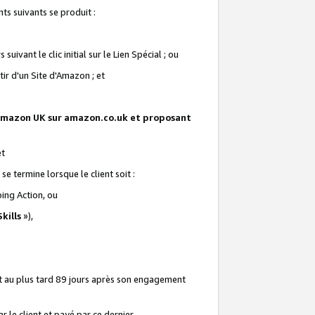
ts suivants se produit :
vant le clic initial sur le Lien Spécial ; ou
ir d'un Site d'Amazon ; et
te Amazon UK sur amazon.co.uk et proposant
et
e termine lorsque le client soit :
ping Action, ou
kills
»),
it au plus tard 89 jours après son engagement
 le client et payé par ce dernier.