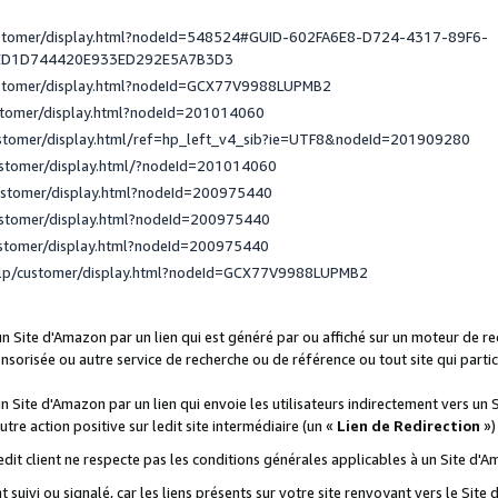
ustomer/display.html?nodeId=548524#GUID-602FA6E8-D724-4317-89F6-
ED1D744420E933ED292E5A7B3D3
ustomer/display.html?nodeId=GCX77V9988LUPMB2
stomer/display.html?nodeId=201014060
ustomer/display.html/ref=hp_left_v4_sib?ie=UTF8&nodeId=201909280
ustomer/display.html/?nodeId=201014060
ustomer/display.html?nodeId=200975440
ustomer/display.html?nodeId=200975440
ustomer/display.html?nodeId=200975440
elp/customer/display.html?nodeId=GCX77V9988LUPMB2
 un Site d'Amazon par un lien qui est généré par ou affiché sur un moteur de 
onsorisée ou autre service de recherche ou de référence ou tout site qui part
un Site d'Amazon par un lien qui envoie les utilisateurs indirectement vers un 
autre action positive sur ledit site intermédiaire (un «
Lien de Redirection
»)
 ledit client ne respecte pas les conditions générales applicables à un Site d'
t suivi ou signalé, car les liens présents sur votre site renvoyant vers le Si