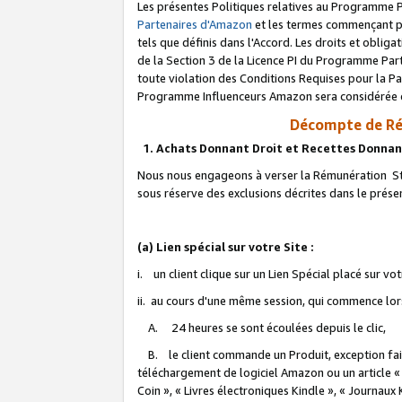
Les présentes Politiques relatives au Programme P
Partenaires d'Amazon
et les termes commençant pa
tels que définis dans l'Accord. Les droits et oblig
de la Section 3 de la Licence PI du Programme Parte
toute violation des Conditions Requises pour la Pa
Programme Influenceurs Amazon sera considérée co
Décompte de Ré
1. Achats Donnant Droit et Recettes Donnan
Nous nous engageons à verser la Rémunération Sta
sous réserve des exclusions décrites dans le prés
(a) Lien spécial sur votre Site :
i. un client clique sur un Lien Spécial placé sur vo
ii. au cours d'une même session, qui commence lorsq
A. 24 heures se sont écoulées depuis le clic,
B. le client commande un Produit, exception faite
téléchargement de logiciel Amazon ou un article «
Coin », « Livres électroniques Kindle », « Journaux