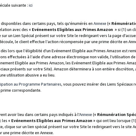
ciale suivante :
ici
disponibles dans certains pays, tels qu'énumérés en
Annexe
(«
Rémunérati
relation avec des «
Evénements Eligibles aux Primes Amazon
» si (1) un c
 sur un Lien Spécial présent sur votre Site le redirigeant vers la page d'acc
 découle, le client effectue l'action récompensée par une prime décrite en Ann
s lors que l'éligibilité d'un Evénement Eligible aux Primes Amazon est remis
ions effectuées à l'aide d'une adresse électronique non valide, l'utilisation d
nement Eligible aux Primes Amazon, les Evénement Eligible aux Primes Amazo
ciaux présents sur votre Site). Amazon déterminera à son entière discrétion, 
ne utilisation abusive a eu lieu.
cipation au Programme Partenaires
, vous pouvez insérer des Liens Spéciaux r
la prime correspondante.
t avoir lieu dans certains pays indiqués à l'
Annexe
(«
Rémunération Spéc
c les «
Evénements Eligibles aux Primes Amazon
» qui ont lieu lorsque (1)
 clique sur un lien spécial présent sur votre Site le redirigeant vers le site 
ar une prime décrite en Annexe.