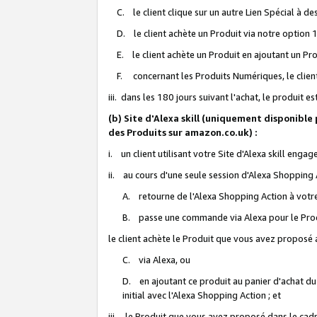
C. le client clique sur un autre Lien Spécial à de
D. le client achète un Produit via notre option 1-
E. le client achète un Produit en ajoutant un Produ
F. concernant les Produits Numériques, le client 
iii. dans les 180 jours suivant l'achat, le produit e
(b) Site d'Alexa skill (uniquement disponible
des Produits sur amazon.co.uk) :
i. un client utilisant votre Site d'Alexa skill enga
ii. au cours d'une seule session d'Alexa Shopping 
A. retourne de l'Alexa Shopping Action à votre
B. passe une commande via Alexa pour le Prod
le client achète le Produit que vous avez proposé a
C. via Alexa, ou
D. en ajoutant ce produit au panier d'achat du
initial avec l'Alexa Shopping Action ; et
iii. le Produit que vous avez proposé dans le cadre