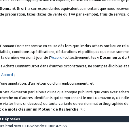
 Donnant Droit
» correspondantes équivalent au montant que nous recevons
 de préparation, taxes (taxes de vente ou TVA par exemple), frais de service, c
s Donnant Droit est remise en cause dès lors que lesdits achats ont lieu en r
lités, conditions, spécifications, déclarations et politiques que nous somme
a dernière version à jour de l'
Accord
(collectivement, les «
Documents du
 des Achats Donnant Droit dans d'autres circonstances, ne sont pas éligibles e
e
Accord
;
d'une annulation, d'un retour ou d'un remboursement ; et
 un Site d'Amazon par le biais d'une quelconque publicité que vous avez acheté
cherche ou d'autres identifiants qui comprennent le mot « amazon », « kindl
 via les liens ci-dessous) ou toute variante ou version mal orthographiée d
t de mots clés sur un Moteur de Recherche
») ;
es Déposées
ture.html?ie=UTF8&docId=1000642963