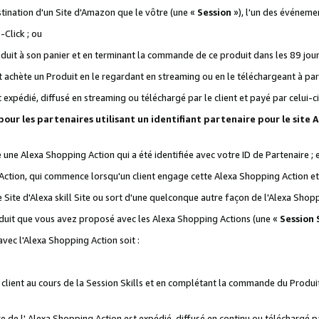
stination d'un Site d'Amazon que le vôtre (une «
Session
»), l'un des événemen
Click ; ou
it à son panier et en terminant la commande de ce produit dans les 89 jours sui
achète un Produit en le regardant en streaming ou en le téléchargeant à part
st expédié, diffusé en streaming ou téléchargé par le client et payé par celui-ci
 pour les partenaires utilisant un identifiant partenaire pour le si
ge une Alexa Shopping Action qui a été identifiée avec votre ID de Partenaire ; 
Action, qui commence lorsqu'un client engage cette Alexa Shopping Action et s
 Site d'Alexa skill Site ou sort d'une quelconque autre façon de l'Alexa Shop
uit que vous avez proposé avec les Alexa Shopping Actions (une «
Session S
vec l'Alexa Shopping Action soit :
 client au cours de la Session Skills et en complétant la commande du Produ
 de l' Alexa Shopping Action est expédié, diffusé en continu ou téléchargé par