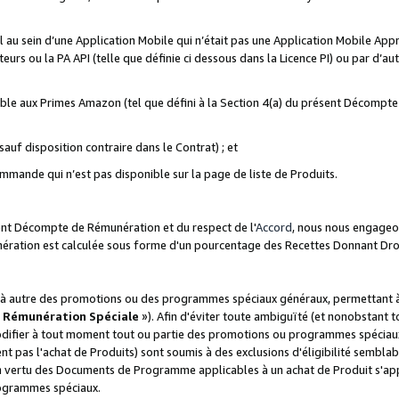
ial au sein d’une Application Mobile qui n’était pas une Application Mobile Ap
eurs ou la PA API (telle que définie ci dessous dans la Licence PI) ou par d’au
igible aux Primes Amazon (tel que défini à la Section 4(a) du présent Décomp
auf disposition contraire dans le Contrat) ; et
ommande qui n’est pas disponible sur la page de liste de Produits.
sent Décompte de Rémunération et du respect de l'
Accord
, nous nous engageo
nération est calculée sous forme d'un pourcentage des Recettes Donnant Dro
 autre des promotions ou des programmes spéciaux généraux, permettant à t
«
Rémunération Spéciale
»). Afin d'éviter toute ambiguïté (et nonobstant t
difier à tout moment tout ou partie des promotions ou programmes spéciaux.
 pas l'achat de Produits) sont soumis à des exclusions d'éligibilité semblabl
n vertu des Documents de Programme applicables à un achat de Produit s'app
rogrammes spéciaux.