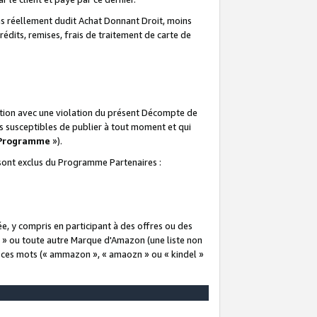
 réellement dudit Achat Donnant Droit, moins
rédits, remises, frais de traitement de carte de
elation avec une violation du présent Décompte de
s susceptibles de publier à tout moment et qui
 Programme
»).
t sont exclus du Programme Partenaires :
e, y compris en participant à des offres ou des
e » ou toute autre Marque d'Amazon (une liste non
e ces mots (« ammazon », « amaozn » ou « kindel »