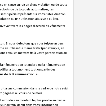
e en cause en raison d'une violation ou de toute
e robots ou de logiciels automatisés, les
Liens Spéciaux présents sur votre Site). Amazon
lation ou une utilisation abusive a eu lieu.
renvoyant vers les pages d'accueil d'Evénements
on. Si nous détectons que vous (et/ou un tiers
 en utilisant le même trafic (par exemple, en
s et/ou en mettant fin à votre participation au
ir la Rémunération Standard ou la Rémunération
odifier à tout moment tout ou partie des
ons de la Rémunération
»).
it à une commission dans le cadre de notre suivi
ez gagnées au cours de ce mois.
t arrondies au montant le plus proche en devise
ieur au taux décrit dans votre information