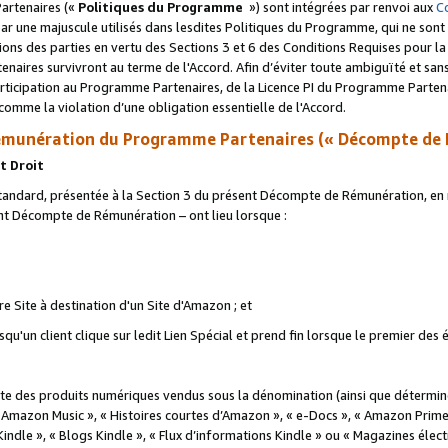
artenaires («
Politiques du Programme
») sont intégrées par renvoi aux
C
r une majuscule utilisés dans lesdites Politiques du Programme, qui ne sont 
ations des parties en vertu des Sections 3 et 6 des Conditions Requises pour l
naires survivront au terme de l'Accord. Afin d’éviter toute ambiguïté et sans l
rticipation au Programme Partenaires, de la Licence PI du Programme Partenai
mme la violation d’une obligation essentielle de l'Accord.
munération du Programme Partenaires (« Décompte de 
t Droit
ndard, présentée à la Section 3 du présent Décompte de Rémunération, en r
ent Décompte de Rémunération – ont lieu lorsque :
tre Site à destination d'un Site d'Amazon ; et
u'un client clique sur ledit Lien Spécial et prend fin lorsque le premier des
 des produits numériques vendus sous la dénomination (ainsi que déterminé 
 Amazon Music », « Histoires courtes d’Amazon », « e-Docs », « Amazon Prim
 Kindle », « Blogs Kindle », « Flux d’informations Kindle » ou « Magazines éle