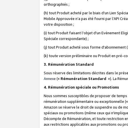
orthographiés ;
(h) tout Produit acheté par le biais d’un Lien Spéc
Mobile Approuvée n’a pas été fourni par l’API Créat
votre disposition ;
(i) tout Produit faisant l'objet d'un Evénement El
Spéciale correspondante) ;
(j) tout Produit acheté sous forme d'abonnement (s
(k) toute version préliminaire ou Produit en pré-c
3. Rémunération Standard
Sous réserve des limitations décrites dans le pré
Annexe
(«
Rémunération Standard
»). La Rému
4. Rémunération spéciale ou Promotions
Nous sommes susceptibles de proposer de temps à
rémunération supplémentaire ou exceptionnelle (
Amazon se réserve le droit de suspendre ou de mo
spéciaux ou promotions (même ceux qui n'impliquent
Décompte de Rémunération, et toute restriction e
aux restrictions applicables aux promotions ou p