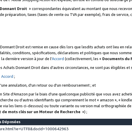
 Donnant Droit
» correspondantes équivalent au montant que nous recevons
 de préparation, taxes (taxes de vente ou TVA par exemple), frais de service, c
s Donnant Droit est remise en cause dès lors que lesdits achats ont lieu en r
lités, conditions, spécifications, déclarations et politiques que nous somme
a dernière version à jour de l'
Accord
(collectivement, les «
Documents du
 des Achats Donnant Droit dans d'autres circonstances, ne sont pas éligibles e
e
Accord
;
d'une annulation, d'un retour ou d'un remboursement ; et
 un Site d'Amazon par le biais d'une quelconque publicité que vous avez acheté
cherche ou d'autres identifiants qui comprennent le mot « amazon », « kindl
 via les liens ci-dessous) ou toute variante ou version mal orthographiée d
t de mots clés sur un Moteur de Recherche
») ;
es Déposées
ture.html?ie=UTF8&docId=1000642963