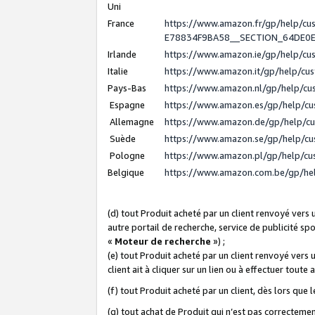
Uni
France
https://www.amazon.fr/gp/help/c
E78834F9BA58__SECTION_64DE0
Irlande
https://www.amazon.ie/gp/help/c
Italie
https://www.amazon.it/gp/help/cu
Pays-Bas
https://www.amazon.nl/gp/help/c
Espagne
https://www.amazon.es/gp/help/c
Allemagne
https://www.amazon.de/gp/help/c
Suède
https://www.amazon.se/gp/help/c
Pologne
https://www.amazon.pl/gp/help/c
Belgique
https://www.amazon.com.be/gp/h
(d) tout Produit acheté par un client renvoyé vers
autre portail de recherche, service de publicité sp
«
Moteur de recherche
») ;
(e) tout Produit acheté par un client renvoyé vers 
client ait à cliquer sur un lien ou à effectuer toute 
(f) tout Produit acheté par un client, dès lors que
(g) tout achat de Produit qui n’est pas correctemen