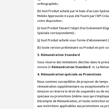
orthographiés ;
(h) tout Produit acheté par le biais d’un Lien Spéc
Mobile Approuvée n’a pas été fourni par l’API Créat
votre disposition ;
(i) tout Produit faisant l'objet d'un Evénement El
Spéciale correspondante) ;
(j) tout Produit acheté sous forme d'abonnement (s
(k) toute version préliminaire ou Produit en pré-c
3. Rémunération Standard
Sous réserve des limitations décrites dans le pré
Annexe
(«
Rémunération Standard
»). La Rému
4. Rémunération spéciale ou Promotions
Nous sommes susceptibles de proposer de temps à
rémunération supplémentaire ou exceptionnelle (
Amazon se réserve le droit de suspendre ou de mo
spéciaux ou promotions (même ceux qui n'impliquent
Décompte de Rémunération, et toute restriction e
aux restrictions applicables aux promotions ou p