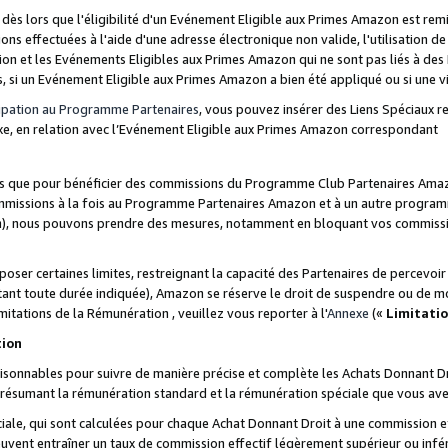
s lors que l'éligibilité d'un Evénement Eligible aux Primes Amazon est remis
ions effectuées à l'aide d'une adresse électronique non valide, l'utilisation d
on et les Evénements Eligibles aux Primes Amazon qui ne sont pas liés à des 
s, si un Evénement Eligible aux Primes Amazon a bien été appliqué ou si une vio
cipation au Programme Partenaires
, vous pouvez insérer des Liens Spéciaux 
xe, en relation avec l’Evénement Eligible aux Primes Amazon correspondant
sées que pour bénéficier des commissions du Programme Club Partenaires Amaz
mmissions à la fois au Programme Partenaires Amazon et à un autre programme
on), nous pouvons prendre des mesures, notamment en bloquant vos commission
oser certaines limites, restreignant la capacité des Partenaires de percevo
stant toute durée indiquée), Amazon se réserve le droit de suspendre ou de m
mitations de la Rémunération , veuillez vous reporter à l'
Annexe
(«
Limitati
tion
sonnables pour suivre de manière précise et complète les Achats Donnant Dro
ts résumant la rémunération standard et la rémunération spéciale que vous av
ale, qui sont calculées pour chaque Achat Donnant Droit à une commission e
uvent entraîner un taux de commission effectif légèrement supérieur ou infér