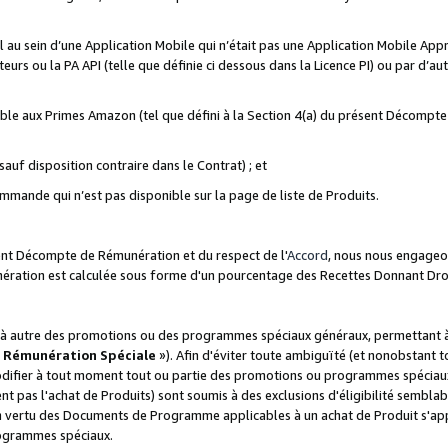
ial au sein d’une Application Mobile qui n’était pas une Application Mobile Ap
eurs ou la PA API (telle que définie ci dessous dans la Licence PI) ou par d’au
igible aux Primes Amazon (tel que défini à la Section 4(a) du présent Décomp
auf disposition contraire dans le Contrat) ; et
ommande qui n’est pas disponible sur la page de liste de Produits.
sent Décompte de Rémunération et du respect de l'
Accord
, nous nous engageo
nération est calculée sous forme d'un pourcentage des Recettes Donnant Dro
 autre des promotions ou des programmes spéciaux généraux, permettant à t
«
Rémunération Spéciale
»). Afin d'éviter toute ambiguïté (et nonobstant t
difier à tout moment tout ou partie des promotions ou programmes spéciaux.
 pas l'achat de Produits) sont soumis à des exclusions d'éligibilité semblabl
n vertu des Documents de Programme applicables à un achat de Produit s'app
rogrammes spéciaux.