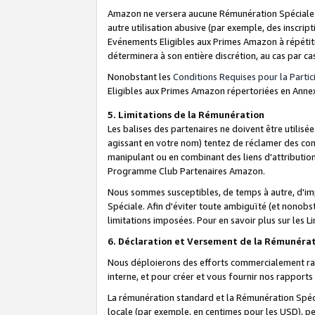
Amazon ne versera aucune Rémunération Spéciale dè
autre utilisation abusive (par exemple, des inscript
Evénements Eligibles aux Primes Amazon à répétiti
déterminera à son entière discrétion, au cas par ca
Nonobstant les
Conditions Requises pour la Parti
Eligibles aux Primes Amazon répertoriées en Anne
5. Limitations de la Rémunération
Les balises des partenaires ne doivent être utili
agissant en votre nom) tentez de réclamer des co
manipulant ou en combinant des liens d'attributi
Programme Club Partenaires Amazon.
Nous sommes susceptibles, de temps à autre, d'imp
Spéciale. Afin d'éviter toute ambiguïté (et nonob
limitations imposées. Pour en savoir plus sur les Li
6. Déclaration et Versement de la Rémunéra
Nous déploierons des efforts commercialement rai
interne, et pour créer et vous fournir nos rappor
La rémunération standard et la Rémunération Spéci
locale (par exemple, en centimes pour les USD), pe