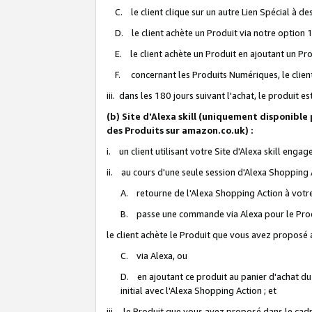
C. le client clique sur un autre Lien Spécial à de
D. le client achète un Produit via notre option 1-
E. le client achète un Produit en ajoutant un Produ
F. concernant les Produits Numériques, le client 
iii. dans les 180 jours suivant l'achat, le produit e
(b) Site d'Alexa skill (uniquement disponible
des Produits sur amazon.co.uk) :
i. un client utilisant votre Site d'Alexa skill enga
ii. au cours d'une seule session d'Alexa Shopping 
A. retourne de l'Alexa Shopping Action à votre
B. passe une commande via Alexa pour le Prod
le client achète le Produit que vous avez proposé a
C. via Alexa, ou
D. en ajoutant ce produit au panier d'achat du
initial avec l'Alexa Shopping Action ; et
iii. le Produit que vous avez proposé dans le cadre