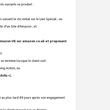
ts suivants se produit :
vant le clic initial sur le Lien Spécial ; ou
ir d'un Site d'Amazon ; et
te Amazon UK sur amazon.co.uk et proposant
et
e termine lorsque le client soit :
ping Action, ou
kills
»),
it au plus tard 89 jours après son engagement
 le client et payé par ce dernier.