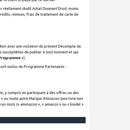
 réellement dudit Achat Donnant Droit, moins
rédits, remises, frais de traitement de carte de
elation avec une violation du présent Décompte de
s susceptibles de publier à tout moment et qui
 Programme
»).
t sont exclus du Programme Partenaires :
e, y compris en participant à des offres ou des
e » ou toute autre Marque d'Amazon (une liste non
e ces mots (« ammazon », « amaozn » ou « kindel »