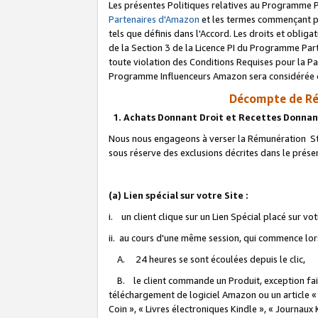
Les présentes Politiques relatives au Programme P
Partenaires d'Amazon
et les termes commençant pa
tels que définis dans l'Accord. Les droits et oblig
de la Section 3 de la Licence PI du Programme Parte
toute violation des Conditions Requises pour la Pa
Programme Influenceurs Amazon sera considérée co
Décompte de Ré
1. Achats Donnant Droit et Recettes Donnan
Nous nous engageons à verser la Rémunération Sta
sous réserve des exclusions décrites dans le prés
(a) Lien spécial sur votre Site :
i. un client clique sur un Lien Spécial placé sur vo
ii. au cours d'une même session, qui commence lorsq
A. 24 heures se sont écoulées depuis le clic,
B. le client commande un Produit, exception faite
téléchargement de logiciel Amazon ou un article «
Coin », « Livres électroniques Kindle », « Journaux