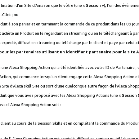
stination d'un Site d'Amazon que le vôtre (une «
Session
»), l'un des événemen
Click ; ou
it à son panier et en terminant la commande de ce produit dans les 89 jours sui
achète un Produit en le regardant en streaming ou en le téléchargeant à part
st expédié, diffusé en streaming ou téléchargé par le client et payé par celui-ci
 pour les partenaires utilisant un identifiant partenaire pour le si
ge une Alexa Shopping Action qui a été identifiée avec votre ID de Partenaire ; 
Action, qui commence lorsqu'un client engage cette Alexa Shopping Action et s
 Site d'Alexa skill Site ou sort d'une quelconque autre façon de l'Alexa Shop
uit que vous avez proposé avec les Alexa Shopping Actions (une «
Session S
vec l'Alexa Shopping Action soit :
 client au cours de la Session Skills et en complétant la commande du Produ
 de l' Alexa Shopping Action est expédié, diffusé en continu ou téléchargé par