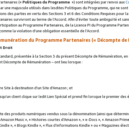
artenaires («
Politiques du Programme
») sont intégrées par renvoi aux
C
r une majuscule utilisés dans lesdites Politiques du Programme, qui ne sont 
ations des parties en vertu des Sections 3 et 6 des Conditions Requises pour l
naires survivront au terme de l'Accord. Afin d’éviter toute ambiguïté et sans l
rticipation au Programme Partenaires, de la Licence PI du Programme Partenai
mme la violation d’une obligation essentielle de l'Accord.
munération du Programme Partenaires (« Décompte de 
t Droit
ndard, présentée à la Section 3 du présent Décompte de Rémunération, en r
ent Décompte de Rémunération – ont lieu lorsque :
tre Site à destination d'un Site d'Amazon ; et
u'un client clique sur ledit Lien Spécial et prend fin lorsque le premier des
 des produits numériques vendus sous la dénomination (ainsi que déterminé 
 Amazon Music », « Histoires courtes d’Amazon », « e-Docs », « Amazon Prim
 Kindle », « Blogs Kindle », « Flux d’informations Kindle » ou « Magazines éle