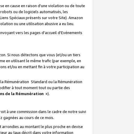
e en cause en raison d'une violation ou de toute
e robots ou de logiciels automatisés, les
Liens Spéciaux présents sur votre Site). Amazon
lation ou une utilisation abusive a eu lieu.
renvoyant vers les pages d'accueil d'Evénements
on. Si nous détectons que vous (et/ou un tiers
 en utilisant le même trafic (par exemple, en
s et/ou en mettant fin à votre participation au
ir la Rémunération Standard ou la Rémunération
odifier à tout moment tout ou partie des
ons de la Rémunération
»).
it à une commission dans le cadre de notre suivi
ez gagnées au cours de ce mois.
t arrondies au montant le plus proche en devise
ieur au taux décrit dans votre information