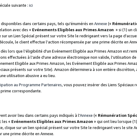
ciale suivante :
ici
disponibles dans certains pays, tels qu'énumérés en
Annexe
(«
Rémunérati
relation avec des «
Evénements Eligibles aux Primes Amazon
» si (1) un c
 sur un Lien Spécial présent sur votre Site le redirigeant vers la page d'acc
 découle, le client effectue l'action récompensée par une prime décrite en Ann
s lors que l'éligibilité d'un Evénement Eligible aux Primes Amazon est remis
ions effectuées à l'aide d'une adresse électronique non valide, l'utilisation d
nement Eligible aux Primes Amazon, les Evénement Eligible aux Primes Amazo
ciaux présents sur votre Site). Amazon déterminera à son entière discrétion, 
ne utilisation abusive a eu lieu.
cipation au Programme Partenaires
, vous pouvez insérer des Liens Spéciaux r
la prime correspondante.
t avoir lieu dans certains pays indiqués à l'
Annexe
(«
Rémunération Spéc
c les «
Evénements Eligibles aux Primes Amazon
» qui ont lieu lorsque (1)
 clique sur un lien spécial présent sur votre Site le redirigeant vers le site 
ar une prime décrite en Annexe.