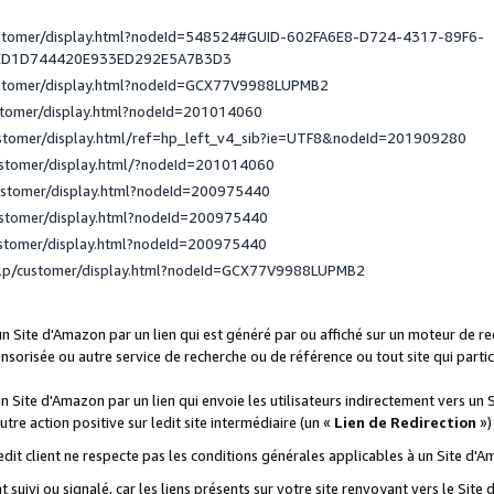
ustomer/display.html?nodeId=548524#GUID-602FA6E8-D724-4317-89F6-
ED1D744420E933ED292E5A7B3D3
ustomer/display.html?nodeId=GCX77V9988LUPMB2
stomer/display.html?nodeId=201014060
ustomer/display.html/ref=hp_left_v4_sib?ie=UTF8&nodeId=201909280
ustomer/display.html/?nodeId=201014060
ustomer/display.html?nodeId=200975440
ustomer/display.html?nodeId=200975440
ustomer/display.html?nodeId=200975440
elp/customer/display.html?nodeId=GCX77V9988LUPMB2
 un Site d'Amazon par un lien qui est généré par ou affiché sur un moteur de 
onsorisée ou autre service de recherche ou de référence ou tout site qui part
un Site d'Amazon par un lien qui envoie les utilisateurs indirectement vers un 
autre action positive sur ledit site intermédiaire (un «
Lien de Redirection
»)
 ledit client ne respecte pas les conditions générales applicables à un Site d'
t suivi ou signalé, car les liens présents sur votre site renvoyant vers le Si