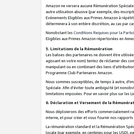
Amazon ne versera aucune Rémunération Spéciale dè
autre utilisation abusive (par exemple, des inscript
Evénements Eligibles aux Primes Amazon à répétiti
déterminera à son entière discrétion, au cas par ca
Nonobstant les
Conditions Requises pour la Parti
Eligibles aux Primes Amazon répertoriées en Anne
5. Limitations de la Rémunération
Les balises des partenaires ne doivent être utili
agissant en votre nom) tentez de réclamer des co
manipulant ou en combinant des liens d'attributi
Programme Club Partenaires Amazon.
Nous sommes susceptibles, de temps à autre, d'imp
Spéciale. Afin d'éviter toute ambiguïté (et nonob
limitations imposées. Pour en savoir plus sur les Li
6. Déclaration et Versement de la Rémunéra
Nous déploierons des efforts commercialement rai
interne, et pour créer et vous fournir nos rappor
La rémunération standard et la Rémunération Spéci
locale (par exemple, en centimes pour les USD), pe