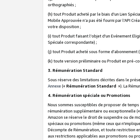
orthographiés ;
(h) tout Produit acheté par le biais d’un Lien Spéc
Mobile Approuvée n’a pas été fourni par l’API Créat
votre disposition ;
(i) tout Produit faisant l'objet d'un Evénement El
Spéciale correspondante) ;
(j) tout Produit acheté sous forme d'abonnement (s
(k) toute version préliminaire ou Produit en pré-c
3. Rémunération Standard
Sous réserve des limitations décrites dans le pré
Annexe
(«
Rémunération Standard
»). La Rému
4. Rémunération spéciale ou Promotions
Nous sommes susceptibles de proposer de temps à
rémunération supplémentaire ou exceptionnelle (
Amazon se réserve le droit de suspendre ou de mo
spéciaux ou promotions (même ceux qui n'impliquent
Décompte de Rémunération, et toute restriction e
aux restrictions applicables aux promotions ou p