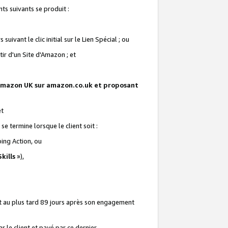
ts suivants se produit :
vant le clic initial sur le Lien Spécial ; ou
ir d'un Site d'Amazon ; et
te Amazon UK sur amazon.co.uk et proposant
et
e termine lorsque le client soit :
ping Action, ou
kills
»),
it au plus tard 89 jours après son engagement
 le client et payé par ce dernier.