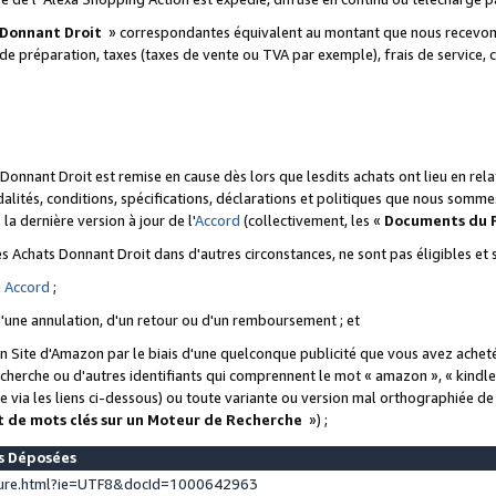
 Donnant Droit
» correspondantes équivalent au montant que nous recevons
 de préparation, taxes (taxes de vente ou TVA par exemple), frais de service, c
s Donnant Droit est remise en cause dès lors que lesdits achats ont lieu en r
lités, conditions, spécifications, déclarations et politiques que nous somme
a dernière version à jour de l'
Accord
(collectivement, les «
Documents du
 des Achats Donnant Droit dans d'autres circonstances, ne sont pas éligibles e
e
Accord
;
d'une annulation, d'un retour ou d'un remboursement ; et
 un Site d'Amazon par le biais d'une quelconque publicité que vous avez acheté
cherche ou d'autres identifiants qui comprennent le mot « amazon », « kindl
 via les liens ci-dessous) ou toute variante ou version mal orthographiée d
t de mots clés sur un Moteur de Recherche
») ;
es Déposées
ture.html?ie=UTF8&docId=1000642963