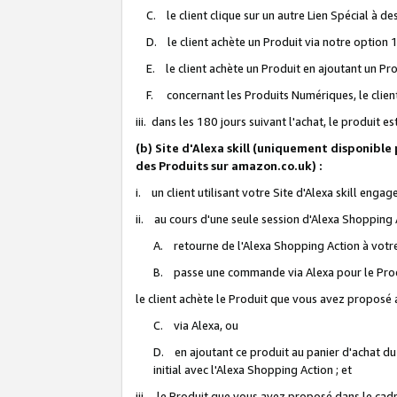
C. le client clique sur un autre Lien Spécial à de
D. le client achète un Produit via notre option 1-
E. le client achète un Produit en ajoutant un Produ
F. concernant les Produits Numériques, le client 
iii. dans les 180 jours suivant l'achat, le produit e
(b) Site d'Alexa skill (uniquement disponible
des Produits sur amazon.co.uk) :
i. un client utilisant votre Site d'Alexa skill enga
ii. au cours d'une seule session d'Alexa Shopping 
A. retourne de l'Alexa Shopping Action à votre
B. passe une commande via Alexa pour le Prod
le client achète le Produit que vous avez proposé a
C. via Alexa, ou
D. en ajoutant ce produit au panier d'achat du
initial avec l'Alexa Shopping Action ; et
iii. le Produit que vous avez proposé dans le cadre