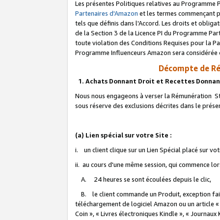
Les présentes Politiques relatives au Programme P
Partenaires d'Amazon
et les termes commençant pa
tels que définis dans l'Accord. Les droits et oblig
de la Section 3 de la Licence PI du Programme Parte
toute violation des Conditions Requises pour la Pa
Programme Influenceurs Amazon sera considérée co
Décompte de Ré
1. Achats Donnant Droit et Recettes Donnan
Nous nous engageons à verser la Rémunération Sta
sous réserve des exclusions décrites dans le prés
(a) Lien spécial sur votre Site :
i. un client clique sur un Lien Spécial placé sur vo
ii. au cours d'une même session, qui commence lorsq
A. 24 heures se sont écoulées depuis le clic,
B. le client commande un Produit, exception faite
téléchargement de logiciel Amazon ou un article «
Coin », « Livres électroniques Kindle », « Journaux