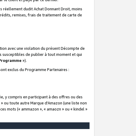
 réellement dudit Achat Donnant Droit, moins
rédits, remises, frais de traitement de carte de
elation avec une violation du présent Décompte de
s susceptibles de publier à tout moment et qui
 Programme
»).
t sont exclus du Programme Partenaires :
e, y compris en participant à des offres ou des
e » ou toute autre Marque d'Amazon (une liste non
e ces mots (« ammazon », « amaozn » ou « kindel »