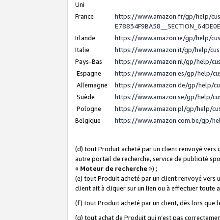
Uni
France
https://www.amazon.fr/gp/help/c
E78834F9BA58__SECTION_64DE0
Irlande
https://www.amazon.ie/gp/help/c
Italie
https://www.amazon.it/gp/help/cu
Pays-Bas
https://www.amazon.nl/gp/help/c
Espagne
https://www.amazon.es/gp/help/c
Allemagne
https://www.amazon.de/gp/help/c
Suède
https://www.amazon.se/gp/help/c
Pologne
https://www.amazon.pl/gp/help/c
Belgique
https://www.amazon.com.be/gp/h
(d) tout Produit acheté par un client renvoyé vers
autre portail de recherche, service de publicité sp
«
Moteur de recherche
») ;
(e) tout Produit acheté par un client renvoyé vers 
client ait à cliquer sur un lien ou à effectuer toute 
(f) tout Produit acheté par un client, dès lors que
(g) tout achat de Produit qui n’est pas correctemen