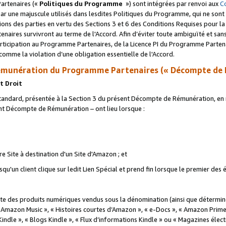
artenaires («
Politiques du Programme
») sont intégrées par renvoi aux
C
r une majuscule utilisés dans lesdites Politiques du Programme, qui ne sont 
ations des parties en vertu des Sections 3 et 6 des Conditions Requises pour l
naires survivront au terme de l'Accord. Afin d’éviter toute ambiguïté et sans l
rticipation au Programme Partenaires, de la Licence PI du Programme Partenai
mme la violation d’une obligation essentielle de l'Accord.
munération du Programme Partenaires (« Décompte de 
t Droit
ndard, présentée à la Section 3 du présent Décompte de Rémunération, en r
ent Décompte de Rémunération – ont lieu lorsque :
tre Site à destination d'un Site d'Amazon ; et
u'un client clique sur ledit Lien Spécial et prend fin lorsque le premier des
 des produits numériques vendus sous la dénomination (ainsi que déterminé 
 Amazon Music », « Histoires courtes d’Amazon », « e-Docs », « Amazon Prim
 Kindle », « Blogs Kindle », « Flux d’informations Kindle » ou « Magazines éle