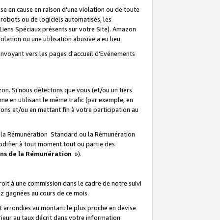
e en cause en raison d'une violation ou de toute
e robots ou de logiciels automatisés, les
Liens Spéciaux présents sur votre Site). Amazon
lation ou une utilisation abusive a eu lieu.
renvoyant vers les pages d'accueil d'Evénements
on. Si nous détectons que vous (et/ou un tiers
 en utilisant le même trafic (par exemple, en
s et/ou en mettant fin à votre participation au
ir la Rémunération Standard ou la Rémunération
odifier à tout moment tout ou partie des
ons de la Rémunération
»).
it à une commission dans le cadre de notre suivi
ez gagnées au cours de ce mois.
t arrondies au montant le plus proche en devise
ieur au taux décrit dans votre information