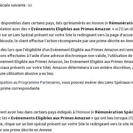
ciale suivante :
ici
disponibles dans certains pays, tels qu'énumérés en
Annexe
(«
Rémunérati
relation avec des «
Evénements Eligibles aux Primes Amazon
» si (1) un c
 sur un Lien Spécial présent sur votre Site le redirigeant vers la page d'acc
 découle, le client effectue l'action récompensée par une prime décrite en Ann
s lors que l'éligibilité d'un Evénement Eligible aux Primes Amazon est remis
ions effectuées à l'aide d'une adresse électronique non valide, l'utilisation d
nement Eligible aux Primes Amazon, les Evénement Eligible aux Primes Amazo
ciaux présents sur votre Site). Amazon déterminera à son entière discrétion, 
ne utilisation abusive a eu lieu.
cipation au Programme Partenaires
, vous pouvez insérer des Liens Spéciaux r
la prime correspondante.
t avoir lieu dans certains pays indiqués à l'
Annexe
(«
Rémunération Spéc
c les «
Evénements Eligibles aux Primes Amazon
» qui ont lieu lorsque (1)
 clique sur un lien spécial présent sur votre Site le redirigeant vers le site 
ar une prime décrite en Annexe.