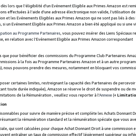
s lors que l'éligibilité d'un Evénement Eligible aux Primes Amazon est remis
ions effectuées à l'aide d'une adresse électronique non valide, l'utilisation d
on et les Evénements Eligibles aux Primes Amazon qui ne sont pas liés à des 
s, si un Evénement Eligible aux Primes Amazon a bien été appliqué ou si une vio
cipation au Programme Partenaires
, vous pouvez insérer des Liens Spéciaux 
xe, en relation avec l’Evénement Eligible aux Primes Amazon correspondant
sées que pour bénéficier des commissions du Programme Club Partenaires Amaz
mmissions à la fois au Programme Partenaires Amazon et à un autre programme
on), nous pouvons prendre des mesures, notamment en bloquant vos commission
oser certaines limites, restreignant la capacité des Partenaires de percevo
stant toute durée indiquée), Amazon se réserve le droit de suspendre ou de m
mitations de la Rémunération , veuillez vous reporter à l'
Annexe
(«
Limitati
tion
sonnables pour suivre de manière précise et complète les Achats Donnant Dro
ts résumant la rémunération standard et la rémunération spéciale que vous av
ale, qui sont calculées pour chaque Achat Donnant Droit à une commission e
uvent entraîner un taux de commission effectif légèrement supérieur ou infér