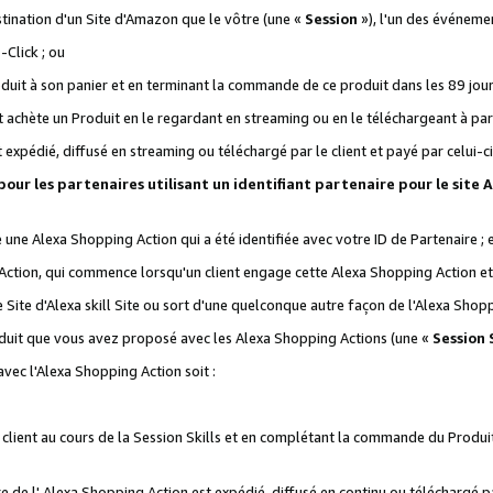
stination d'un Site d'Amazon que le vôtre (une «
Session
»), l'un des événemen
Click ; ou
it à son panier et en terminant la commande de ce produit dans les 89 jours sui
achète un Produit en le regardant en streaming ou en le téléchargeant à part
st expédié, diffusé en streaming ou téléchargé par le client et payé par celui-ci
 pour les partenaires utilisant un identifiant partenaire pour le si
ge une Alexa Shopping Action qui a été identifiée avec votre ID de Partenaire ; 
Action, qui commence lorsqu'un client engage cette Alexa Shopping Action et s
 Site d'Alexa skill Site ou sort d'une quelconque autre façon de l'Alexa Shop
uit que vous avez proposé avec les Alexa Shopping Actions (une «
Session S
vec l'Alexa Shopping Action soit :
 client au cours de la Session Skills et en complétant la commande du Produ
 de l' Alexa Shopping Action est expédié, diffusé en continu ou téléchargé par