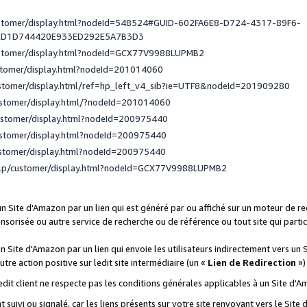
ustomer/display.html?nodeId=548524#GUID-602FA6E8-D724-4317-89F6-
ED1D744420E933ED292E5A7B3D3
ustomer/display.html?nodeId=GCX77V9988LUPMB2
stomer/display.html?nodeId=201014060
ustomer/display.html/ref=hp_left_v4_sib?ie=UTF8&nodeId=201909280
ustomer/display.html/?nodeId=201014060
ustomer/display.html?nodeId=200975440
ustomer/display.html?nodeId=200975440
ustomer/display.html?nodeId=200975440
elp/customer/display.html?nodeId=GCX77V9988LUPMB2
 un Site d'Amazon par un lien qui est généré par ou affiché sur un moteur de 
onsorisée ou autre service de recherche ou de référence ou tout site qui part
un Site d'Amazon par un lien qui envoie les utilisateurs indirectement vers un 
autre action positive sur ledit site intermédiaire (un «
Lien de Redirection
»)
 ledit client ne respecte pas les conditions générales applicables à un Site d'
t suivi ou signalé, car les liens présents sur votre site renvoyant vers le Si