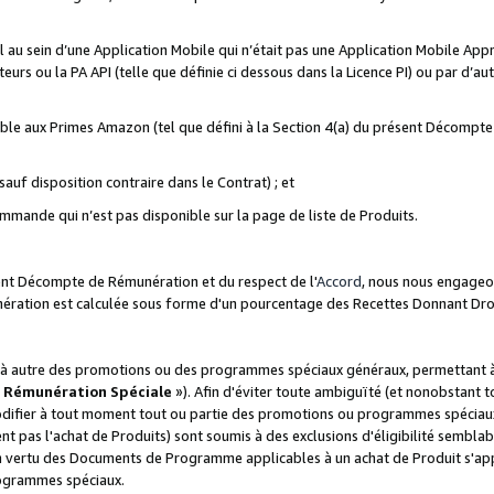
ial au sein d’une Application Mobile qui n’était pas une Application Mobile Ap
eurs ou la PA API (telle que définie ci dessous dans la Licence PI) ou par d’au
igible aux Primes Amazon (tel que défini à la Section 4(a) du présent Décomp
auf disposition contraire dans le Contrat) ; et
ommande qui n’est pas disponible sur la page de liste de Produits.
sent Décompte de Rémunération et du respect de l'
Accord
, nous nous engageo
nération est calculée sous forme d'un pourcentage des Recettes Donnant Dro
 autre des promotions ou des programmes spéciaux généraux, permettant à t
«
Rémunération Spéciale
»). Afin d'éviter toute ambiguïté (et nonobstant t
difier à tout moment tout ou partie des promotions ou programmes spéciaux.
 pas l'achat de Produits) sont soumis à des exclusions d'éligibilité semblabl
n vertu des Documents de Programme applicables à un achat de Produit s'app
rogrammes spéciaux.