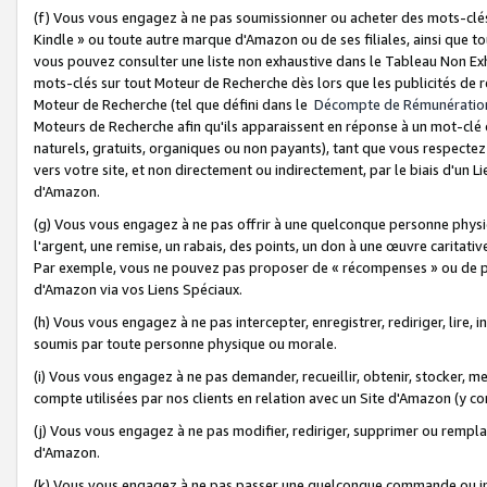
(f) Vous vous engagez à ne pas soumissionner ou acheter des mots-clés,
Kindle » ou toute autre marque d'Amazon ou de ses filiales, ainsi que t
vous pouvez consulter une liste non exhaustive dans le Tableau Non Ex
mots-clés sur tout Moteur de Recherche dès lors que les publicités de 
Moteur de Recherche (tel que défini dans le
Décompte de Rémunératio
Moteurs de Recherche afin qu'ils apparaissent en réponse à un mot-clé o
naturels, gratuits, organiques ou non payants), tant que vous respectez 
vers votre site, et non directement ou indirectement, par le biais d'un Li
d'Amazon.
(g) Vous vous engagez à ne pas offrir à une quelconque personne physi
l'argent, une remise, un rabais, des points, un don à une œuvre caritativ
Par exemple, vous ne pouvez pas proposer de « récompenses » ou de p
d'Amazon via vos Liens Spéciaux.
(h) Vous vous engagez à ne pas intercepter, enregistrer, rediriger, lire
soumis par toute personne physique ou morale.
(i) Vous vous engagez à ne pas demander, recueillir, obtenir, stocker, 
compte utilisées par nos clients en relation avec un Site d'Amazon (y c
(j) Vous vous engagez à ne pas modifier, rediriger, supprimer ou rempla
d'Amazon.
(k) Vous vous engagez à ne pas passer une quelconque commande ou init