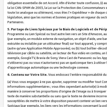
obligation essentielle de cet Accord. Afin d’éviter toute confusion, (i) a
la loi CAN-SPAM de 2003, la Loi sur la Protection des Consommateurs s
toute loi analogue ou ultérieure), vous êtes l’« Expéditeur » de chaque 
législation, ainsi que les normes et bonnes pratiques en vigueur du s
Partenaires.
5. Partage de Liens Spéciaux par le Biais de Logiciels et de Pér
Programme ou Lien Spécial ou tout autre lien vers un Site d'Amazon, au su
(par exemple, un module externe de navigation, un objet d'aide, une ba
exécutée ou installée par un utilisateur final) sur tout appareil, y comp
(autre qu'une Application Mobile Approuvée); ou (b) tout boîtier-décod
télévision par câble ou satellite, un lecteur de flux vidéo en continu, un
exemple, GoogleTV, Bravia de Sony, Viera Cast de Panasonic ou les Appli
n’utiliserez pas ou vous n’autoriserez pas un quelconque tiers à utili
d'apprentissage automatique ou une technologie connexe.
6. Contenu sur Votre Site.
Vous endossez l'entière responsabilité du
(a) Vous vous engagez à ne pas ajouter, supprimer ou modifier tout Co
informations supplémentaires ; vous êtes cependant autorisé(e) à modi
manière à conserver les proportions d’origine de l’image ou à tronquer
texte de manière substantielle ou sans que le texte ne devienne incorr
susceptibles de mettre à votre disposition peuvent contenir un lien ver
Spéciaux (par exemple, les liens vers les informations concernant la poli