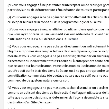
(r) Vous vous engagez à ne pas tenter d'intercepter ou de rediriger (y comp
partir de/sur ou de détourner une rémunération de tout site participa
(s) Vous vous engagez à ne pas générer artificiellement des clics ou de
ce soit par le biais d'un robot ou d'un programme logiciel ou autre.
(t) Vous vous engagez à ne pas afficher ou utiliser d’une quelconque man
que vous ayez obtenu un lien vers ledit avis ou ladite note du client par
d’utilisations de la PA API décrites dans la
Licence
.
(u) Vous vous engagez à ne pas acheter directement ou indirectement t
Eligible aux primes Amazon par le biais des Liens Spéciaux, que ce soit 
morale et vous vous engagez à ne pas autoriser, demander ou encourager
directement ou indirectement tout Produit ou à entreprendre toute acti
que ce soit pour leur utilisation, votre utilisation ou l'utilisation de
tout Produit par le biais des Liens Spéciaux ou à ne pas entreprendre t
son utilisation commerciale (de quelque nature que ce soit) ou à ne pas o
commerciale de quelque nature que ce soit.
(v) Vous vous engagez à ne pas masquer, cacher, dissimuler ou occulter 
compris en utilisant des Liens de Redirection) ou l'agent utilisateur de 
telle que nous ne puissions pas déterminer de façon raisonnable le site ou
destination d'un Site d'Amazon.