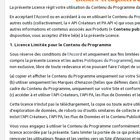
La présente Licence régit votre utilisation du Contenu du Programme d
En acceptant l'Accord ou en accédant à ou en utilisant le Contenu du P
autres outils (collectivement, la «
API Créateurs et PA API
») qui vous pe
autres informations et contenus associés aux Produits («
Contenu publ
disposition, vous acceptez d'être lié(e) à la présente Licence.
1. Licence Limitée pour le Contenu du Programme
Sous réserve des conditions de
l'Accord
et uniquement aux fins limitées
compris la présente Licence et les autres
Politiques du Programme
], n
non exclusive, libre de toute redevance et ne pouvant faire l'objet de so
(a) copier et afficher le Contenu du Programme uniquement sur votre Si
(b) utiliser uniquement les Marques d'Amazon [telles que définies dans 
cadre du Contenu du Programme, uniquement sur votre Site et confo
(c) accéder à et utiliser l’API Créateurs, l’API PA, les Flux de Données e
Cette licence n'inclut pas le téléchargement, la copie ou toute autre util
d’exploration de données, de robots ou d’outils similaires de collecte
inclut l’API Créateurs, l’API PA, les Flux de Données et le Contenu Publici
Vous vous engagez à utiliser le Contenu du Programme conformément a
licence accordée par la présente. Sans limiter la portée de ce qui pré
renvoyer les utilisateurs finaux et les ventes vers un Site d'Amazon et