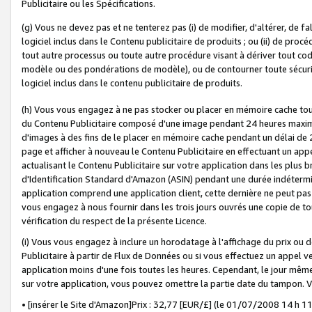
Publicitaire ou les Spécifications.
(g) Vous ne devez pas et ne tenterez pas (i) de modifier, d'altérer, de f
logiciel inclus dans le Contenu publicitaire de produits ; ou (ii) de proc
tout autre processus ou toute autre procédure visant à dériver tout c
modèle ou des pondérations de modèle), ou de contourner toute sécurité a
logiciel inclus dans le contenu publicitaire de produits.
(h) Vous vous engagez à ne pas stocker ou placer en mémoire cache tou
du Contenu Publicitaire composé d'une image pendant 24 heures maxim
d'images à des fins de le placer en mémoire cache pendant un délai de
page et afficher à nouveau le Contenu Publicitaire en effectuant un app
actualisant le Contenu Publicitaire sur votre application dans les plus 
d'Identification Standard d'Amazon (ASIN) pendant une durée indéterminé
application comprend une application client, cette dernière ne peut pa
vous engagez à nous fournir dans les trois jours ouvrés une copie de tou
vérification du respect de la présente Licence.
(i) Vous vous engagez à inclure un horodatage à l'affichage du prix ou 
Publicitaire à partir de Flux de Données ou si vous effectuez un appel ve
application moins d'une fois toutes les heures. Cependant, le jour même
sur votre application, vous pouvez omettre la partie date du tampon.
• [insérer le Site d'Amazon]Prix : 32,77 [EUR/£] (le 01/07/2008 14 h 11 