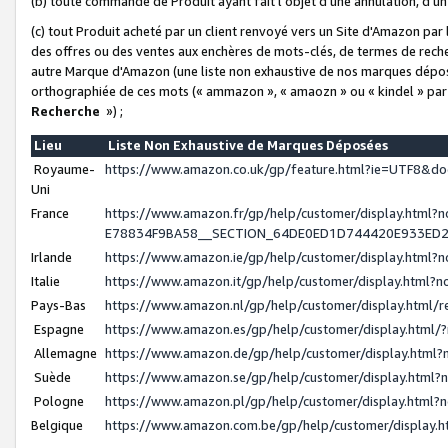
(b) toute commande de Produit ayant fait l'objet d'une annulation, d'u
(c) tout Produit acheté par un client renvoyé vers un Site d'Amazon par
des offres ou des ventes aux enchères de mots-clés, de termes de reche
autre Marque d'Amazon (une liste non exhaustive de nos marques déposée
orthographiée de ces mots (« ammazon », « amaozn » ou « kindel » par
Recherche
») ;
Lieu
Liste Non Exhaustive de Marques Déposées
Royaume-
https://www.amazon.co.uk/gp/feature.html?ie=UTF8&
Uni
France
https://www.amazon.fr/gp/help/customer/display.ht
E78834F9BA58__SECTION_64DE0ED1D744420E933ED
Irlande
https://www.amazon.ie/gp/help/customer/display.htm
Italie
https://www.amazon.it/gp/help/customer/display.html
Pays-Bas
https://www.amazon.nl/gp/help/customer/display.html
Espagne
https://www.amazon.es/gp/help/customer/display.html
Allemagne
https://www.amazon.de/gp/help/customer/display.htm
Suède
https://www.amazon.se/gp/help/customer/display.htm
Pologne
https://www.amazon.pl/gp/help/customer/display.html
Belgique
https://www.amazon.com.be/gp/help/customer/displa