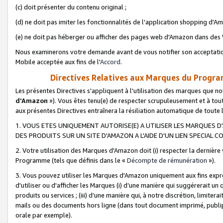
(c) doit présenter du contenu original ;
(d) ne doit pas imiter les fonctionnalités de l'application shopping d'Am
(e) ne doit pas héberger ou afficher des pages web d'Amazon dans de
Nous examinerons votre demande avant de vous notifier son acceptatio
Mobile acceptée aux fins de l'
Accord
.
Directives Relatives aux Marques du Progra
Les présentes Directives s'appliquent à l'utilisation des marques que
d'Amazon
»). Vous êtes tenu(e) de respecter scrupuleusement et à tou
aux présentes Directives entraînera la résiliation automatique de toute
1. VOUS ETES UNIQUEMENT AUTORISE(E) A UTILISER LES MARQUES D'
DES PRODUITS SUR UN SITE D'AMAZON A L'AIDE D'UN LIEN SPECIAL 
2. Votre utilisation des Marques d'Amazon doit (i) respecter la dernière
Programme (tels que définis dans le «
Décompte de rémunération
»).
3. Vous pouvez utiliser les Marques d'Amazon uniquement aux fins expr
d'utiliser ou d'afficher les Marques (i) d’une manière qui suggérerait un
produits ou services ; (iii) d’une manière qui, à notre discrétion, limit
mails ou des documents hors ligne (dans tout document imprimé, publip
orale par exemple).