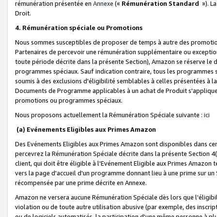
rémunération présentée en
Annexe
(«
Rémunération Standard
»). L
Droit.
4. Rémunération spéciale ou Promotions
Nous sommes susceptibles de proposer de temps à autre des promotion
Partenaires de percevoir une rémunération supplémentaire ou exceptio
toute période décrite dans la présente Section), Amazon se réserve le
programmes spéciaux. Sauf indication contraire, tous les programmes s
soumis à des exclusions d'éligibilité semblables à celles présentées à 
Documents de Programme applicables à un achat de Produit s'appliquera
promotions ou programmes spéciaux.
Nous proposons actuellement la Rémunération Spéciale suivante :
ici
(a) Evénements Eligibles aux Primes Amazon
Des Evénements Eligibles aux Primes Amazon sont disponibles dans cer
percevrez la Rémunération Spéciale décrite dans la présente Section 4(
client, qui doit être éligible à l'Evénement Eligible aux Primes Amazon te
vers la page d'accueil d'un programme donnant lieu à une prime sur un Si
récompensée par une prime décrite en Annexe.
Amazon ne versera aucune Rémunération Spéciale dès lors que l'éligibi
violation ou de toute autre utilisation abusive (par exemple, des inscrip
ou de logiciels automatisés, la participation d'une même personne à p