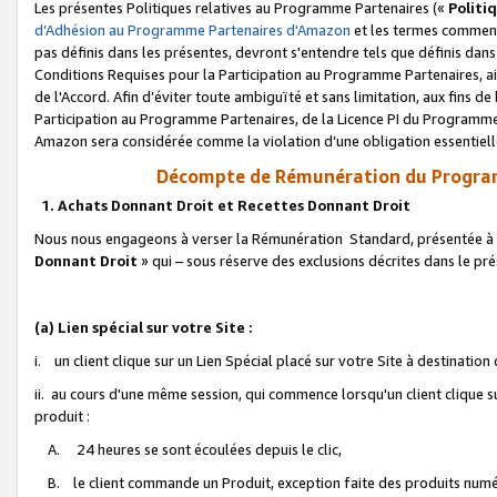
Les présentes Politiques relatives au Programme Partenaires («
Politi
d’Adhésion au Programme Partenaires d'Amazon
et les termes commenç
pas définis dans les présentes, devront s'entendre tels que définis dans 
Conditions Requises pour la Participation au Programme Partenaires, ai
de l'Accord. Afin d’éviter toute ambiguïté et sans limitation, aux fins de
Participation au Programme Partenaires, de la Licence PI du Programme 
Amazon sera considérée comme la violation d’une obligation essentielle
Décompte de Rémunération du Program
1. Achats Donnant Droit et Recettes Donnant Droit
Nous nous engageons à verser la Rémunération Standard, présentée à l
Donnant Droit
» qui – sous réserve des exclusions décrites dans le p
(a) Lien spécial sur votre Site :
i. un client clique sur un Lien Spécial placé sur votre Site à destination
ii. au cours d'une même session, qui commence lorsqu'un client clique s
produit :
A. 24 heures se sont écoulées depuis le clic,
B. le client commande un Produit, exception faite des produits numéri