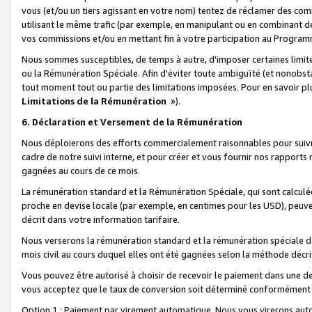
vous (et/ou un tiers agissant en votre nom) tentez de réclamer des c
utilisant le même trafic (par exemple, en manipulant ou en combinant 
vos commissions et/ou en mettant fin à votre participation au Progra
Nous sommes susceptibles, de temps à autre, d'imposer certaines limit
ou la Rémunération Spéciale. Afin d'éviter toute ambiguïté (et nonobst
tout moment tout ou partie des limitations imposées. Pour en savoir plus
Limitations de la Rémunération
»).
6. Déclaration et Versement de la Rémunération
Nous déploierons des efforts commercialement raisonnables pour suivr
cadre de notre suivi interne, et pour créer et vous fournir nos rapport
gagnées au cours de ce mois.
La rémunération standard et la Rémunération Spéciale, qui sont calcul
proche en devise locale (par exemple, en centimes pour les USD), peuve
décrit dans votre information tarifaire.
Nous verserons la rémunération standard et la rémunération spéciale da
mois civil au cours duquel elles ont été gagnées selon la méthode décr
Vous pouvez être autorisé à choisir de recevoir le paiement dans une dev
vous acceptez que le taux de conversion soit déterminé conformément
Option 1 : Paiement par virement automatique.
Nous vous virerons aut