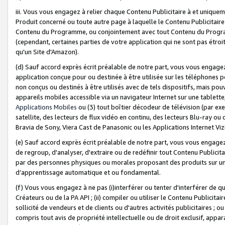
iii. Vous vous engagez à relier chaque Contenu Publicitaire à et uniqu
Produit concerné ou toute autre page à laquelle le Contenu Publicitaire
Contenu du Programme, ou conjointement avec tout Contenu du Programm
(cependant, certaines parties de votre application qui ne sont pas étroi
qu'un Site d'Amazon).
(d) Sauf accord exprès écrit préalable de notre part, vous vous engagez à
application conçue pour ou destinée à être utilisée sur les téléphones p
non conçus ou destinés à être utilisés avec de tels dispositifs, mais pouv
appareils mobiles accessible via un navigateur Internet sur une tablett
Applications Mobiles
ou (3) tout boîtier décodeur de télévision (par ex
satellite, des lecteurs de flux vidéo en continu, des lecteurs Blu-ray o
Bravia de Sony, Viera Cast de Panasonic ou les Applications Internet Viz
(e) Sauf accord exprès écrit préalable de notre part, vous vous engagez 
de regroup, d'analyser, d'extraire ou de redéfinir tout Contenu Publicitai
par des personnes physiques ou morales proposant des produits sur un
d’apprentissage automatique et ou fondamental.
(f) Vous vous engagez à ne pas (i)interférer ou tenter d'interférer de 
Créateurs ou de la PA API ; (ii) compiler ou utiliser le Contenu Publicita
sollicité de vendeurs et de clients ou d'autres activités publicitaires ; ou (
compris tout avis de propriété intellectuelle ou de droit exclusif, appar