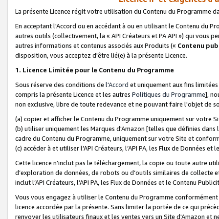
La présente Licence régit votre utilisation du Contenu du Programme d
En acceptant l'Accord ou en accédant à ou en utilisant le Contenu du P
autres outils (collectivement, la «
API Créateurs et PA API
») qui vous pe
autres informations et contenus associés aux Produits («
Contenu publ
disposition, vous acceptez d'être lié(e) à la présente Licence.
1. Licence Limitée pour le Contenu du Programme
Sous réserve des conditions de
l'Accord
et uniquement aux fins limitées
compris la présente Licence et les autres
Politiques du Programme
], n
non exclusive, libre de toute redevance et ne pouvant faire l'objet de so
(a) copier et afficher le Contenu du Programme uniquement sur votre Si
(b) utiliser uniquement les Marques d'Amazon [telles que définies dans 
cadre du Contenu du Programme, uniquement sur votre Site et confo
(c) accéder à et utiliser l’API Créateurs, l’API PA, les Flux de Données e
Cette licence n'inclut pas le téléchargement, la copie ou toute autre util
d’exploration de données, de robots ou d’outils similaires de collecte
inclut l’API Créateurs, l’API PA, les Flux de Données et le Contenu Publici
Vous vous engagez à utiliser le Contenu du Programme conformément a
licence accordée par la présente. Sans limiter la portée de ce qui pré
renvoyer les utilisateurs finaux et les ventes vers un Site d'Amazon et