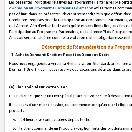
Les présentes Politiques relatives au Programme Partenaires («
Politi
d’Adhésion au Programme Partenaires d'Amazon
et les termes commenç
pas définis dans les présentes, devront s'entendre tels que définis dans 
Conditions Requises pour la Participation au Programme Partenaires, ai
de l'Accord. Afin d’éviter toute ambiguïté et sans limitation, aux fins de
Participation au Programme Partenaires, de la Licence PI du Programme 
Amazon sera considérée comme la violation d’une obligation essentielle
Décompte de Rémunération du Program
1. Achats Donnant Droit et Recettes Donnant Droit
Nous nous engageons à verser la Rémunération Standard, présentée à l
Donnant Droit
» qui – sous réserve des exclusions décrites dans le p
(a) Lien spécial sur votre Site :
i. un client clique sur un Lien Spécial placé sur votre Site à destination
ii. au cours d'une même session, qui commence lorsqu'un client clique s
produit :
A. 24 heures se sont écoulées depuis le clic,
B. le client commande un Produit, exception faite des produits numéri