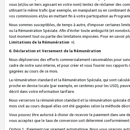
vous (et/ou un tiers agissant en votre nom) tentez de réclamer des c
utilisant le même trafic (par exemple, en manipulant ou en combinant 
vos commissions et/ou en mettant fin à votre participation au Progra
Nous sommes susceptibles, de temps à autre, d'imposer certaines limit
ou la Rémunération Spéciale. Afin d'éviter toute ambiguïté (et nonobst
tout moment tout ou partie des limitations imposées. Pour en savoir plus
Limitations de la Rémunération
»).
6. Déclaration et Versement de la Rémunération
Nous déploierons des efforts commercialement raisonnables pour suivr
cadre de notre suivi interne, et pour créer et vous fournir nos rapport
gagnées au cours de ce mois.
La rémunération standard et la Rémunération Spéciale, qui sont calcul
proche en devise locale (par exemple, en centimes pour les USD), peuve
décrit dans votre information tarifaire.
Nous verserons la rémunération standard et la rémunération spéciale da
mois civil au cours duquel elles ont été gagnées selon la méthode décr
Vous pouvez être autorisé à choisir de recevoir le paiement dans une dev
vous acceptez que le taux de conversion soit déterminé conformément
Option 1 : Paiement par virement automatique.
Nous vous virerons aut