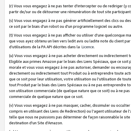
(r) Vous vous engagez à ne pas tenter d'intercepter ou de rediriger (y comp
partir de/sur ou de détourner une rémunération de tout site participa
(s) Vous vous engagez à ne pas générer artificiellement des clics ou de
ce soit par le biais d'un robot ou d'un programme logiciel ou autre.
(t) Vous vous engagez à ne pas afficher ou utiliser d’une quelconque man
que vous ayez obtenu un lien vers ledit avis ou ladite note du client par
d’utilisations de la PA API décrites dans la
Licence
.
(u) Vous vous engagez à ne pas acheter directement ou indirectement t
Eligible aux primes Amazon par le biais des Liens Spéciaux, que ce soit 
morale et vous vous engagez à ne pas autoriser, demander ou encourager
directement ou indirectement tout Produit ou à entreprendre toute acti
que ce soit pour leur utilisation, votre utilisation ou l'utilisation de
tout Produit par le biais des Liens Spéciaux ou à ne pas entreprendre t
son utilisation commerciale (de quelque nature que ce soit) ou à ne pas o
commerciale de quelque nature que ce soit.
(v) Vous vous engagez à ne pas masquer, cacher, dissimuler ou occulter 
compris en utilisant des Liens de Redirection) ou l'agent utilisateur de 
telle que nous ne puissions pas déterminer de façon raisonnable le site ou
destination d'un Site d'Amazon.