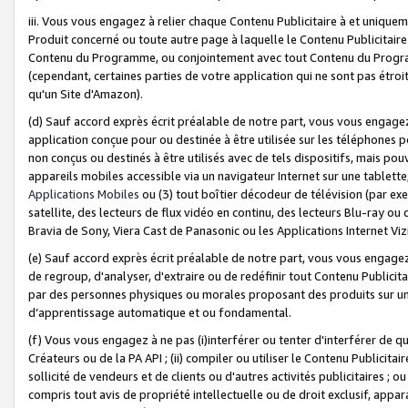
iii. Vous vous engagez à relier chaque Contenu Publicitaire à et uniqu
Produit concerné ou toute autre page à laquelle le Contenu Publicitaire
Contenu du Programme, ou conjointement avec tout Contenu du Programm
(cependant, certaines parties de votre application qui ne sont pas étroi
qu'un Site d'Amazon).
(d) Sauf accord exprès écrit préalable de notre part, vous vous engagez à
application conçue pour ou destinée à être utilisée sur les téléphones p
non conçus ou destinés à être utilisés avec de tels dispositifs, mais pouv
appareils mobiles accessible via un navigateur Internet sur une tablett
Applications Mobiles
ou (3) tout boîtier décodeur de télévision (par ex
satellite, des lecteurs de flux vidéo en continu, des lecteurs Blu-ray o
Bravia de Sony, Viera Cast de Panasonic ou les Applications Internet Viz
(e) Sauf accord exprès écrit préalable de notre part, vous vous engagez 
de regroup, d'analyser, d'extraire ou de redéfinir tout Contenu Publicitai
par des personnes physiques ou morales proposant des produits sur un
d’apprentissage automatique et ou fondamental.
(f) Vous vous engagez à ne pas (i)interférer ou tenter d'interférer de 
Créateurs ou de la PA API ; (ii) compiler ou utiliser le Contenu Publicita
sollicité de vendeurs et de clients ou d'autres activités publicitaires ; ou (
compris tout avis de propriété intellectuelle ou de droit exclusif, appar