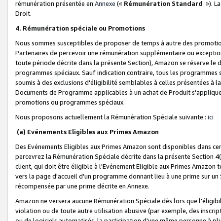
rémunération présentée en
Annexe
(«
Rémunération Standard
»). L
Droit.
4. Rémunération spéciale ou Promotions
Nous sommes susceptibles de proposer de temps à autre des promotion
Partenaires de percevoir une rémunération supplémentaire ou exceptio
toute période décrite dans la présente Section), Amazon se réserve le
programmes spéciaux. Sauf indication contraire, tous les programmes s
soumis à des exclusions d'éligibilité semblables à celles présentées à 
Documents de Programme applicables à un achat de Produit s'appliquera
promotions ou programmes spéciaux.
Nous proposons actuellement la Rémunération Spéciale suivante :
ici
(a) Evénements Eligibles aux Primes Amazon
Des Evénements Eligibles aux Primes Amazon sont disponibles dans cer
percevrez la Rémunération Spéciale décrite dans la présente Section 4(
client, qui doit être éligible à l'Evénement Eligible aux Primes Amazon te
vers la page d'accueil d'un programme donnant lieu à une prime sur un Si
récompensée par une prime décrite en Annexe.
Amazon ne versera aucune Rémunération Spéciale dès lors que l'éligibi
violation ou de toute autre utilisation abusive (par exemple, des inscrip
ou de logiciels automatisés, la participation d'une même personne à p