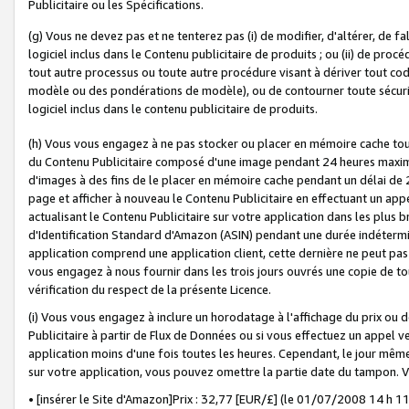
Publicitaire ou les Spécifications.
(g) Vous ne devez pas et ne tenterez pas (i) de modifier, d'altérer, de f
logiciel inclus dans le Contenu publicitaire de produits ; ou (ii) de proc
tout autre processus ou toute autre procédure visant à dériver tout c
modèle ou des pondérations de modèle), ou de contourner toute sécurité a
logiciel inclus dans le contenu publicitaire de produits.
(h) Vous vous engagez à ne pas stocker ou placer en mémoire cache tou
du Contenu Publicitaire composé d'une image pendant 24 heures maxim
d'images à des fins de le placer en mémoire cache pendant un délai de
page et afficher à nouveau le Contenu Publicitaire en effectuant un app
actualisant le Contenu Publicitaire sur votre application dans les plus 
d'Identification Standard d'Amazon (ASIN) pendant une durée indéterminé
application comprend une application client, cette dernière ne peut pa
vous engagez à nous fournir dans les trois jours ouvrés une copie de tou
vérification du respect de la présente Licence.
(i) Vous vous engagez à inclure un horodatage à l'affichage du prix ou 
Publicitaire à partir de Flux de Données ou si vous effectuez un appel ve
application moins d'une fois toutes les heures. Cependant, le jour même
sur votre application, vous pouvez omettre la partie date du tampon.
• [insérer le Site d'Amazon]Prix : 32,77 [EUR/£] (le 01/07/2008 14 h 11 