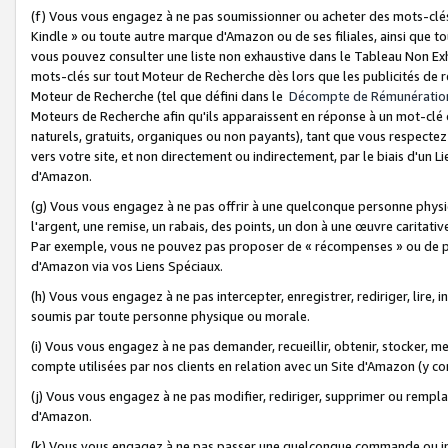
(f) Vous vous engagez à ne pas soumissionner ou acheter des mots-clés,
Kindle » ou toute autre marque d'Amazon ou de ses filiales, ainsi que t
vous pouvez consulter une liste non exhaustive dans le Tableau Non Ex
mots-clés sur tout Moteur de Recherche dès lors que les publicités de 
Moteur de Recherche (tel que défini dans le
Décompte de Rémunératio
Moteurs de Recherche afin qu'ils apparaissent en réponse à un mot-clé o
naturels, gratuits, organiques ou non payants), tant que vous respectez 
vers votre site, et non directement ou indirectement, par le biais d'un Li
d'Amazon.
(g) Vous vous engagez à ne pas offrir à une quelconque personne physi
l'argent, une remise, un rabais, des points, un don à une œuvre caritativ
Par exemple, vous ne pouvez pas proposer de « récompenses » ou de p
d'Amazon via vos Liens Spéciaux.
(h) Vous vous engagez à ne pas intercepter, enregistrer, rediriger, lire
soumis par toute personne physique ou morale.
(i) Vous vous engagez à ne pas demander, recueillir, obtenir, stocker, 
compte utilisées par nos clients en relation avec un Site d'Amazon (y c
(j) Vous vous engagez à ne pas modifier, rediriger, supprimer ou rempla
d'Amazon.
(k) Vous vous engagez à ne pas passer une quelconque commande ou init