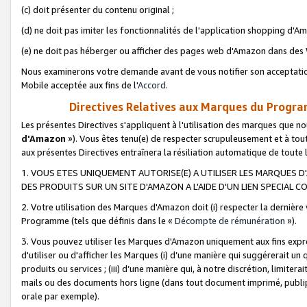
(c) doit présenter du contenu original ;
(d) ne doit pas imiter les fonctionnalités de l'application shopping d'Am
(e) ne doit pas héberger ou afficher des pages web d'Amazon dans de
Nous examinerons votre demande avant de vous notifier son acceptatio
Mobile acceptée aux fins de l'
Accord
.
Directives Relatives aux Marques du Progra
Les présentes Directives s'appliquent à l'utilisation des marques que
d'Amazon
»). Vous êtes tenu(e) de respecter scrupuleusement et à tou
aux présentes Directives entraînera la résiliation automatique de toute
1. VOUS ETES UNIQUEMENT AUTORISE(E) A UTILISER LES MARQUES D'
DES PRODUITS SUR UN SITE D'AMAZON A L'AIDE D'UN LIEN SPECIAL 
2. Votre utilisation des Marques d'Amazon doit (i) respecter la dernière
Programme (tels que définis dans le «
Décompte de rémunération
»).
3. Vous pouvez utiliser les Marques d'Amazon uniquement aux fins expr
d'utiliser ou d'afficher les Marques (i) d’une manière qui suggérerait un
produits ou services ; (iii) d’une manière qui, à notre discrétion, limit
mails ou des documents hors ligne (dans tout document imprimé, publip
orale par exemple).