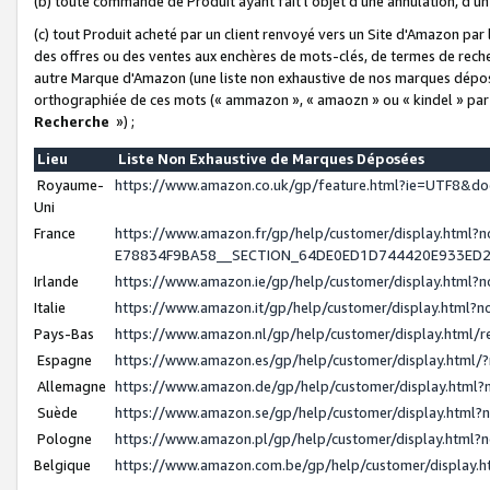
(b) toute commande de Produit ayant fait l'objet d'une annulation, d'u
(c) tout Produit acheté par un client renvoyé vers un Site d'Amazon par
des offres ou des ventes aux enchères de mots-clés, de termes de reche
autre Marque d'Amazon (une liste non exhaustive de nos marques déposée
orthographiée de ces mots (« ammazon », « amaozn » ou « kindel » par
Recherche
») ;
Lieu
Liste Non Exhaustive de Marques Déposées
Royaume-
https://www.amazon.co.uk/gp/feature.html?ie=UTF8&
Uni
France
https://www.amazon.fr/gp/help/customer/display.ht
E78834F9BA58__SECTION_64DE0ED1D744420E933ED
Irlande
https://www.amazon.ie/gp/help/customer/display.htm
Italie
https://www.amazon.it/gp/help/customer/display.html
Pays-Bas
https://www.amazon.nl/gp/help/customer/display.html
Espagne
https://www.amazon.es/gp/help/customer/display.html
Allemagne
https://www.amazon.de/gp/help/customer/display.htm
Suède
https://www.amazon.se/gp/help/customer/display.htm
Pologne
https://www.amazon.pl/gp/help/customer/display.html
Belgique
https://www.amazon.com.be/gp/help/customer/displa