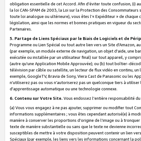
obligation essentielle de cet Accord. Afin d’éviter toute confusion, (i) a
la loi CAN-SPAM de 2003, la Loi sur la Protection des Consommateurs s
toute loi analogue ou ultérieure), vous êtes l’« Expéditeur » de chaque 
législation, ainsi que les normes et bonnes pratiques en vigueur du s
Partenaires.
5. Partage de Liens Spéciaux par le Biais de Logiciels et de Pér
Programme ou Lien Spécial ou tout autre lien vers un Site d'Amazon, au su
(par exemple, un module externe de navigation, un objet d'aide, une ba
exécutée ou installée par un utilisateur final) sur tout appareil, y comp
(autre qu'une Application Mobile Approuvée); ou (b) tout boîtier-décod
télévision par câble ou satellite, un lecteur de flux vidéo en continu, un
exemple, GoogleTV, Bravia de Sony, Viera Cast de Panasonic ou les Appli
n’utiliserez pas ou vous n’autoriserez pas un quelconque tiers à utili
d'apprentissage automatique ou une technologie connexe.
6. Contenu sur Votre Site.
Vous endossez l'entière responsabilité du
(a) Vous vous engagez à ne pas ajouter, supprimer ou modifier tout Co
informations supplémentaires ; vous êtes cependant autorisé(e) à modi
manière à conserver les proportions d’origine de l’image ou à tronquer
texte de manière substantielle ou sans que le texte ne devienne incorr
susceptibles de mettre à votre disposition peuvent contenir un lien ver
Spéciaux (par exemple, les liens vers les informations concernant la poli