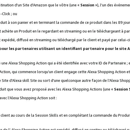
stination d'un Site d'Amazon que le vôtre (une «
Session
»), l'un des événemen
Click ; ou
it à son panier et en terminant la commande de ce produit dans les 89 jours sui
achète un Produit en le regardant en streaming ou en le téléchargeant à part
st expédié, diffusé en streaming ou téléchargé par le client et payé par celui-ci
 pour les partenaires utilisant un identifiant partenaire pour le si
ge une Alexa Shopping Action qui a été identifiée avec votre ID de Partenaire ; 
Action, qui commence lorsqu'un client engage cette Alexa Shopping Action et s
 Site d'Alexa skill Site ou sort d'une quelconque autre façon de l'Alexa Shop
uit que vous avez proposé avec les Alexa Shopping Actions (une «
Session S
vec l'Alexa Shopping Action soit :
 client au cours de la Session Skills et en complétant la commande du Produ
 de l' Alexa Shopping Action est expédié, diffusé en continu ou téléchargé par