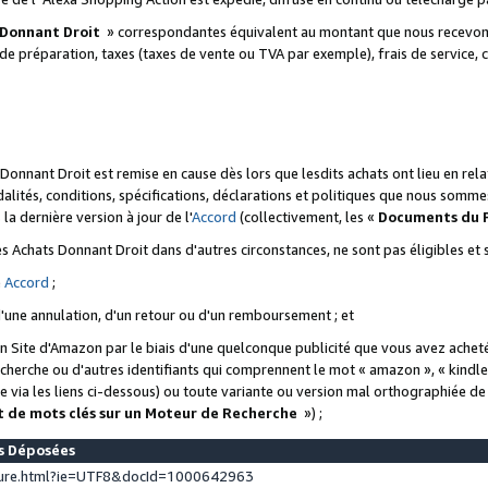
 Donnant Droit
» correspondantes équivalent au montant que nous recevons
 de préparation, taxes (taxes de vente ou TVA par exemple), frais de service, c
s Donnant Droit est remise en cause dès lors que lesdits achats ont lieu en r
lités, conditions, spécifications, déclarations et politiques que nous somme
a dernière version à jour de l'
Accord
(collectivement, les «
Documents du
 des Achats Donnant Droit dans d'autres circonstances, ne sont pas éligibles e
e
Accord
;
d'une annulation, d'un retour ou d'un remboursement ; et
 un Site d'Amazon par le biais d'une quelconque publicité que vous avez acheté
cherche ou d'autres identifiants qui comprennent le mot « amazon », « kindl
 via les liens ci-dessous) ou toute variante ou version mal orthographiée d
t de mots clés sur un Moteur de Recherche
») ;
es Déposées
ture.html?ie=UTF8&docId=1000642963