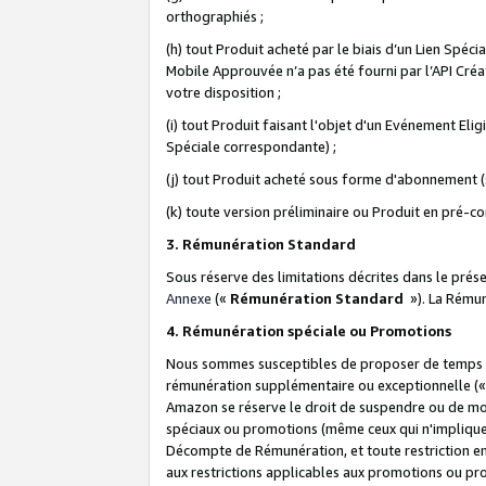
orthographiés ;
(h) tout Produit acheté par le biais d’un Lien Spéc
Mobile Approuvée n’a pas été fourni par l’API Créat
votre disposition ;
(i) tout Produit faisant l'objet d'un Evénement El
Spéciale correspondante) ;
(j) tout Produit acheté sous forme d'abonnement (s
(k) toute version préliminaire ou Produit en pré-c
3. Rémunération Standard
Sous réserve des limitations décrites dans le pré
Annexe
(«
Rémunération Standard
»). La Rému
4. Rémunération spéciale ou Promotions
Nous sommes susceptibles de proposer de temps à
rémunération supplémentaire ou exceptionnelle (
Amazon se réserve le droit de suspendre ou de mo
spéciaux ou promotions (même ceux qui n'impliquent
Décompte de Rémunération, et toute restriction e
aux restrictions applicables aux promotions ou p