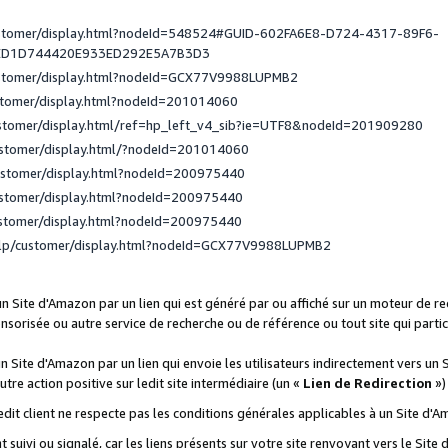
ustomer/display.html?nodeId=548524#GUID-602FA6E8-D724-4317-89F6-
ED1D744420E933ED292E5A7B3D3
ustomer/display.html?nodeId=GCX77V9988LUPMB2
stomer/display.html?nodeId=201014060
ustomer/display.html/ref=hp_left_v4_sib?ie=UTF8&nodeId=201909280
ustomer/display.html/?nodeId=201014060
ustomer/display.html?nodeId=200975440
ustomer/display.html?nodeId=200975440
ustomer/display.html?nodeId=200975440
elp/customer/display.html?nodeId=GCX77V9988LUPMB2
 un Site d'Amazon par un lien qui est généré par ou affiché sur un moteur de 
onsorisée ou autre service de recherche ou de référence ou tout site qui part
un Site d'Amazon par un lien qui envoie les utilisateurs indirectement vers un 
autre action positive sur ledit site intermédiaire (un «
Lien de Redirection
»)
 ledit client ne respecte pas les conditions générales applicables à un Site d'
t suivi ou signalé, car les liens présents sur votre site renvoyant vers le Si