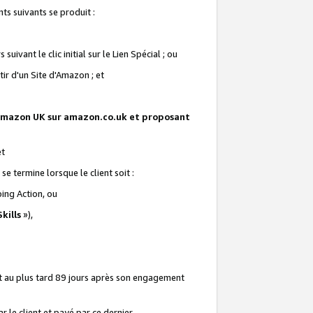
ts suivants se produit :
vant le clic initial sur le Lien Spécial ; ou
ir d'un Site d'Amazon ; et
te Amazon UK sur amazon.co.uk et proposant
et
e termine lorsque le client soit :
ping Action, ou
kills
»),
it au plus tard 89 jours après son engagement
 le client et payé par ce dernier.