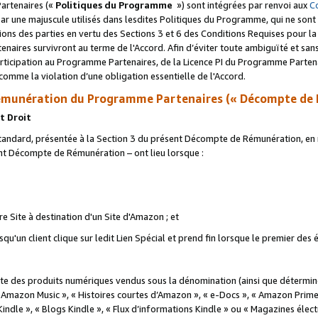
artenaires («
Politiques du Programme
») sont intégrées par renvoi aux
C
r une majuscule utilisés dans lesdites Politiques du Programme, qui ne sont 
ations des parties en vertu des Sections 3 et 6 des Conditions Requises pour l
naires survivront au terme de l'Accord. Afin d’éviter toute ambiguïté et sans l
rticipation au Programme Partenaires, de la Licence PI du Programme Partenai
mme la violation d’une obligation essentielle de l'Accord.
munération du Programme Partenaires (« Décompte de 
t Droit
ndard, présentée à la Section 3 du présent Décompte de Rémunération, en r
ent Décompte de Rémunération – ont lieu lorsque :
tre Site à destination d'un Site d'Amazon ; et
u'un client clique sur ledit Lien Spécial et prend fin lorsque le premier des
 des produits numériques vendus sous la dénomination (ainsi que déterminé 
 Amazon Music », « Histoires courtes d’Amazon », « e-Docs », « Amazon Prim
 Kindle », « Blogs Kindle », « Flux d’informations Kindle » ou « Magazines éle