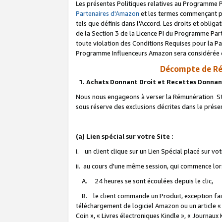
Les présentes Politiques relatives au Programme P
Partenaires d'Amazon
et les termes commençant pa
tels que définis dans l'Accord. Les droits et oblig
de la Section 3 de la Licence PI du Programme Parte
toute violation des Conditions Requises pour la Pa
Programme Influenceurs Amazon sera considérée co
Décompte de Ré
1. Achats Donnant Droit et Recettes Donnan
Nous nous engageons à verser la Rémunération Sta
sous réserve des exclusions décrites dans le prés
(a) Lien spécial sur votre Site :
i. un client clique sur un Lien Spécial placé sur vo
ii. au cours d'une même session, qui commence lorsq
A. 24 heures se sont écoulées depuis le clic,
B. le client commande un Produit, exception faite
téléchargement de logiciel Amazon ou un article «
Coin », « Livres électroniques Kindle », « Journaux