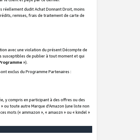
 réellement dudit Achat Donnant Droit, moins
rédits, remises, frais de traitement de carte de
elation avec une violation du présent Décompte de
s susceptibles de publier à tout moment et qui
 Programme
»).
t sont exclus du Programme Partenaires :
e, y compris en participant à des offres ou des
e » ou toute autre Marque d'Amazon (une liste non
e ces mots (« ammazon », « amaozn » ou « kindel »