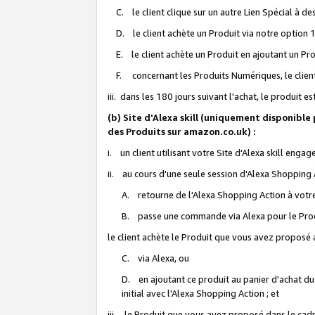
C. le client clique sur un autre Lien Spécial à de
D. le client achète un Produit via notre option 1-
E. le client achète un Produit en ajoutant un Produ
F. concernant les Produits Numériques, le client 
iii. dans les 180 jours suivant l'achat, le produit e
(b) Site d'Alexa skill (uniquement disponible
des Produits sur amazon.co.uk) :
i. un client utilisant votre Site d'Alexa skill enga
ii. au cours d'une seule session d'Alexa Shopping 
A. retourne de l'Alexa Shopping Action à votre
B. passe une commande via Alexa pour le Prod
le client achète le Produit que vous avez proposé a
C. via Alexa, ou
D. en ajoutant ce produit au panier d'achat du
initial avec l'Alexa Shopping Action ; et
iii. le Produit que vous avez proposé dans le cadre