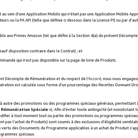
ial au sein d’une Application Mobile qui n’était pas une Application Mobile Ap
eurs ou la PA API (telle que définie ci dessous dans la Licence PI) ou par d’au
igible aux Primes Amazon (tel que défini à la Section 4(a) du présent Décomp
auf disposition contraire dans le Contrat) ; et
ommande qui n’est pas disponible sur la page de liste de Produits.
sent Décompte de Rémunération et du respect de l'
Accord
, nous nous engageo
nération est calculée sous forme d'un pourcentage des Recettes Donnant Dro
 autre des promotions ou des programmes spéciaux généraux, permettant à t
«
Rémunération Spéciale
»). Afin d'éviter toute ambiguïté (et nonobstant t
difier à tout moment tout ou partie des promotions ou programmes spéciaux.
 pas l'achat de Produits) sont soumis à des exclusions d'éligibilité semblabl
n vertu des Documents de Programme applicables à un achat de Produit s'app
rogrammes spéciaux.