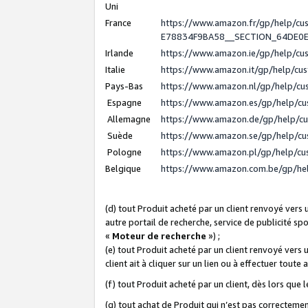
Uni
France
https://www.amazon.fr/gp/help/c
E78834F9BA58__SECTION_64DE0
Irlande
https://www.amazon.ie/gp/help/c
Italie
https://www.amazon.it/gp/help/cu
Pays-Bas
https://www.amazon.nl/gp/help/c
Espagne
https://www.amazon.es/gp/help/c
Allemagne
https://www.amazon.de/gp/help/c
Suède
https://www.amazon.se/gp/help/c
Pologne
https://www.amazon.pl/gp/help/c
Belgique
https://www.amazon.com.be/gp/h
(d) tout Produit acheté par un client renvoyé vers
autre portail de recherche, service de publicité sp
«
Moteur de recherche
») ;
(e) tout Produit acheté par un client renvoyé vers 
client ait à cliquer sur un lien ou à effectuer toute 
(f) tout Produit acheté par un client, dès lors que
(g) tout achat de Produit qui n’est pas correctemen