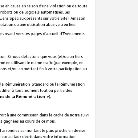
e en cause en raison d'une violation ou de toute
e robots ou de logiciels automatisés, les
Liens Spéciaux présents sur votre Site). Amazon
lation ou une utilisation abusive a eu lieu.
renvoyant vers les pages d'accueil d'Evénements
on. Si nous détectons que vous (et/ou un tiers
 en utilisant le même trafic (par exemple, en
s et/ou en mettant fin à votre participation au
ir la Rémunération Standard ou la Rémunération
odifier à tout moment tout ou partie des
ons de la Rémunération
»).
it à une commission dans le cadre de notre suivi
ez gagnées au cours de ce mois.
t arrondies au montant le plus proche en devise
ieur au taux décrit dans votre information