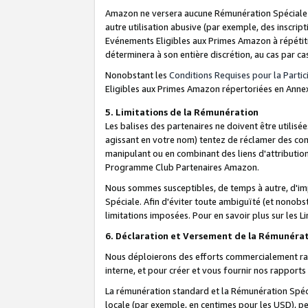
Amazon ne versera aucune Rémunération Spéciale dè
autre utilisation abusive (par exemple, des inscript
Evénements Eligibles aux Primes Amazon à répétiti
déterminera à son entière discrétion, au cas par ca
Nonobstant les
Conditions Requises pour la Parti
Eligibles aux Primes Amazon répertoriées en Anne
5. Limitations de la Rémunération
Les balises des partenaires ne doivent être utili
agissant en votre nom) tentez de réclamer des co
manipulant ou en combinant des liens d'attributi
Programme Club Partenaires Amazon.
Nous sommes susceptibles, de temps à autre, d'imp
Spéciale. Afin d'éviter toute ambiguïté (et nonob
limitations imposées. Pour en savoir plus sur les Li
6. Déclaration et Versement de la Rémunéra
Nous déploierons des efforts commercialement rai
interne, et pour créer et vous fournir nos rappor
La rémunération standard et la Rémunération Spéci
locale (par exemple, en centimes pour les USD), pe