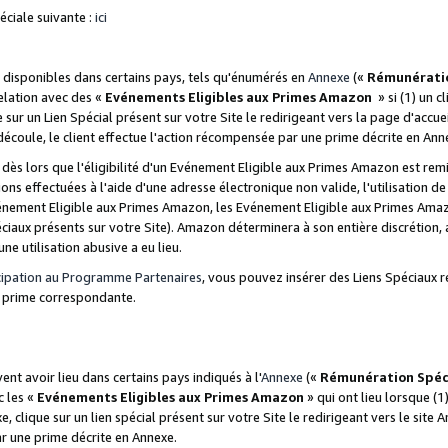
ciale suivante :
ici
disponibles dans certains pays, tels qu'énumérés en
Annexe
(«
Rémunérati
relation avec des «
Evénements Eligibles aux Primes Amazon
» si (1) un c
 sur un Lien Spécial présent sur votre Site le redirigeant vers la page d'acc
 découle, le client effectue l'action récompensée par une prime décrite en Ann
s lors que l'éligibilité d'un Evénement Eligible aux Primes Amazon est remis
ions effectuées à l'aide d'une adresse électronique non valide, l'utilisation d
nement Eligible aux Primes Amazon, les Evénement Eligible aux Primes Amazo
ciaux présents sur votre Site). Amazon déterminera à son entière discrétion, 
ne utilisation abusive a eu lieu.
cipation au Programme Partenaires
, vous pouvez insérer des Liens Spéciaux r
la prime correspondante.
t avoir lieu dans certains pays indiqués à l'
Annexe
(«
Rémunération Spéc
c les «
Evénements Eligibles aux Primes Amazon
» qui ont lieu lorsque (1)
 clique sur un lien spécial présent sur votre Site le redirigeant vers le site 
ar une prime décrite en Annexe.