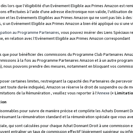
s lors que l'éligibilité d'un Evénement Eligible aux Primes Amazon est remis
ions effectuées à l'aide d'une adresse électronique non valide, l'utilisation d
on et les Evénements Eligibles aux Primes Amazon qui ne sont pas liés à des 
s, si un Evénement Eligible aux Primes Amazon a bien été appliqué ou si une vio
cipation au Programme Partenaires
, vous pouvez insérer des Liens Spéciaux 
xe, en relation avec l’Evénement Eligible aux Primes Amazon correspondant
sées que pour bénéficier des commissions du Programme Club Partenaires Amaz
mmissions à la fois au Programme Partenaires Amazon et à un autre programme
on), nous pouvons prendre des mesures, notamment en bloquant vos commission
oser certaines limites, restreignant la capacité des Partenaires de percevo
stant toute durée indiquée), Amazon se réserve le droit de suspendre ou de m
mitations de la Rémunération , veuillez vous reporter à l'
Annexe
(«
Limitati
tion
sonnables pour suivre de manière précise et complète les Achats Donnant Dro
ts résumant la rémunération standard et la rémunération spéciale que vous av
ale, qui sont calculées pour chaque Achat Donnant Droit à une commission e
uvent entraîner un taux de commission effectif légèrement supérieur ou infér