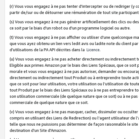
(r) Vous vous engagez à ne pas tenter d'intercepter ou de rediriger (y comp
partir de/sur ou de détourner une rémunération de tout site participa
(s) Vous vous engagez à ne pas générer artificiellement des clics ou de
ce soit par le biais d'un robot ou d'un programme logiciel ou autre.
(t) Vous vous engagez à ne pas afficher ou utiliser d’une quelconque man
que vous ayez obtenu un lien vers ledit avis ou ladite note du client par
d’utilisations de la PA API décrites dans la
Licence
.
(u) Vous vous engagez à ne pas acheter directement ou indirectement t
Eligible aux primes Amazon par le biais des Liens Spéciaux, que ce soit 
morale et vous vous engagez à ne pas autoriser, demander ou encourager
directement ou indirectement tout Produit ou à entreprendre toute acti
que ce soit pour leur utilisation, votre utilisation ou l'utilisation de
tout Produit par le biais des Liens Spéciaux ou à ne pas entreprendre t
son utilisation commerciale (de quelque nature que ce soit) ou à ne pas o
commerciale de quelque nature que ce soit.
(v) Vous vous engagez à ne pas masquer, cacher, dissimuler ou occulter 
compris en utilisant des Liens de Redirection) ou l'agent utilisateur de 
telle que nous ne puissions pas déterminer de façon raisonnable le site ou
destination d'un Site d'Amazon.