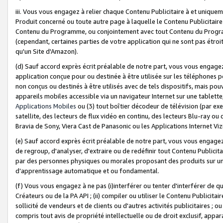
iii. Vous vous engagez à relier chaque Contenu Publicitaire à et uniqu
Produit concerné ou toute autre page à laquelle le Contenu Publicitaire
Contenu du Programme, ou conjointement avec tout Contenu du Programm
(cependant, certaines parties de votre application qui ne sont pas étroi
qu'un Site d'Amazon).
(d) Sauf accord exprès écrit préalable de notre part, vous vous engagez à
application conçue pour ou destinée à être utilisée sur les téléphones p
non conçus ou destinés à être utilisés avec de tels dispositifs, mais pouv
appareils mobiles accessible via un navigateur Internet sur une tablett
Applications Mobiles
ou (3) tout boîtier décodeur de télévision (par ex
satellite, des lecteurs de flux vidéo en continu, des lecteurs Blu-ray o
Bravia de Sony, Viera Cast de Panasonic ou les Applications Internet Viz
(e) Sauf accord exprès écrit préalable de notre part, vous vous engagez 
de regroup, d'analyser, d'extraire ou de redéfinir tout Contenu Publicitai
par des personnes physiques ou morales proposant des produits sur un
d’apprentissage automatique et ou fondamental.
(f) Vous vous engagez à ne pas (i)interférer ou tenter d'interférer de 
Créateurs ou de la PA API ; (ii) compiler ou utiliser le Contenu Publicita
sollicité de vendeurs et de clients ou d'autres activités publicitaires ; ou (
compris tout avis de propriété intellectuelle ou de droit exclusif, appar