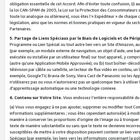
obligation essentielle de cet Accord. Afin d’éviter toute confusion, (i) a
la loi CAN-SPAM de 2003, la Loi sur la Protection des Consommateurs s
toute loi analogue ou ultérieure), vous êtes l’« Expéditeur » de chaque 
législation, ainsi que les normes et bonnes pratiques en vigueur du s
Partenaires.
5. Partage de Liens Spéciaux par le Biais de Logiciels et de Pér
Programme ou Lien Spécial ou tout autre lien vers un Site d'Amazon, au su
(par exemple, un module externe de navigation, un objet d'aide, une ba
exécutée ou installée par un utilisateur final) sur tout appareil, y comp
(autre qu'une Application Mobile Approuvée); ou (b) tout boîtier-décod
télévision par câble ou satellite, un lecteur de flux vidéo en continu, un
exemple, GoogleTV, Bravia de Sony, Viera Cast de Panasonic ou les Appli
n’utiliserez pas ou vous n’autoriserez pas un quelconque tiers à utili
d'apprentissage automatique ou une technologie connexe.
6. Contenu sur Votre Site.
Vous endossez l'entière responsabilité du
(a) Vous vous engagez à ne pas ajouter, supprimer ou modifier tout Co
informations supplémentaires ; vous êtes cependant autorisé(e) à modi
manière à conserver les proportions d’origine de l’image ou à tronquer
texte de manière substantielle ou sans que le texte ne devienne incorr
susceptibles de mettre à votre disposition peuvent contenir un lien ver
Spéciaux (par exemple, les liens vers les informations concernant la poli