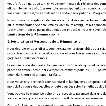
vous (et/ou un tiers agissant en votre nom) tentez de réclamer des c
utilisant le même trafic (par exemple, en manipulant ou en combinant 
vos commissions et/ou en mettant fin à votre participation au Progra
Nous sommes susceptibles, de temps à autre, d'imposer certaines limit
ou la Rémunération Spéciale. Afin d'éviter toute ambiguïté (et nonobst
tout moment tout ou partie des limitations imposées. Pour en savoir plus
Limitations de la Rémunération
»).
6. Déclaration et Versement de la Rémunération
Nous déploierons des efforts commercialement raisonnables pour suivr
cadre de notre suivi interne, et pour créer et vous fournir nos rapport
gagnées au cours de ce mois.
La rémunération standard et la Rémunération Spéciale, qui sont calcul
proche en devise locale (par exemple, en centimes pour les USD), peuve
décrit dans votre information tarifaire.
Nous verserons la rémunération standard et la rémunération spéciale da
mois civil au cours duquel elles ont été gagnées selon la méthode décr
Vous pouvez être autorisé à choisir de recevoir le paiement dans une dev
vous acceptez que le taux de conversion soit déterminé conformément
Option 1 : Paiement par virement automatique.
Nous vous virerons aut