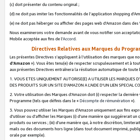
(c) doit présenter du contenu original ;
(d) ne doit pas imiter les fonctionnalités de l'application shopping d'Am
(e) ne doit pas héberger ou afficher des pages web d'Amazon dans de
Nous examinerons votre demande avant de vous notifier son acceptatio
Mobile acceptée aux fins de l'
Accord
.
Directives Relatives aux Marques du Progra
Les présentes Directives s'appliquent à l'utilisation des marques que
d'Amazon
»). Vous êtes tenu(e) de respecter scrupuleusement et à tou
aux présentes Directives entraînera la résiliation automatique de toute
1. VOUS ETES UNIQUEMENT AUTORISE(E) A UTILISER LES MARQUES D'
DES PRODUITS SUR UN SITE D'AMAZON A L'AIDE D'UN LIEN SPECIAL 
2. Votre utilisation des Marques d'Amazon doit (i) respecter la dernière
Programme (tels que définis dans le «
Décompte de rémunération
»).
3. Vous pouvez utiliser les Marques d'Amazon uniquement aux fins expr
d'utiliser ou d'afficher les Marques (i) d’une manière qui suggérerait un
produits ou services ; (iii) d’une manière qui, à notre discrétion, limit
mails ou des documents hors ligne (dans tout document imprimé, publip
orale par exemple).