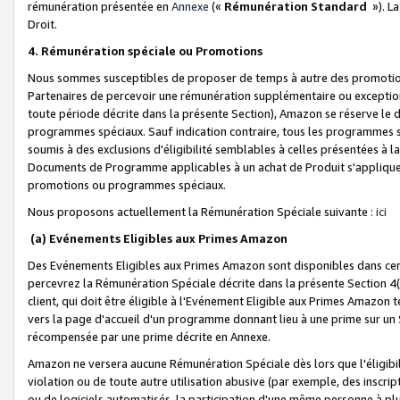
rémunération présentée en
Annexe
(«
Rémunération Standard
»). L
Droit.
4. Rémunération spéciale ou Promotions
Nous sommes susceptibles de proposer de temps à autre des promotion
Partenaires de percevoir une rémunération supplémentaire ou exceptio
toute période décrite dans la présente Section), Amazon se réserve le
programmes spéciaux. Sauf indication contraire, tous les programmes s
soumis à des exclusions d'éligibilité semblables à celles présentées à 
Documents de Programme applicables à un achat de Produit s'appliquera
promotions ou programmes spéciaux.
Nous proposons actuellement la Rémunération Spéciale suivante :
ici
(a) Evénements Eligibles aux Primes Amazon
Des Evénements Eligibles aux Primes Amazon sont disponibles dans cer
percevrez la Rémunération Spéciale décrite dans la présente Section 4(
client, qui doit être éligible à l'Evénement Eligible aux Primes Amazon te
vers la page d'accueil d'un programme donnant lieu à une prime sur un Si
récompensée par une prime décrite en Annexe.
Amazon ne versera aucune Rémunération Spéciale dès lors que l'éligibi
violation ou de toute autre utilisation abusive (par exemple, des inscrip
ou de logiciels automatisés, la participation d'une même personne à p