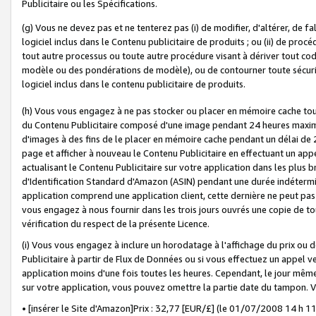
Publicitaire ou les Spécifications.
(g) Vous ne devez pas et ne tenterez pas (i) de modifier, d'altérer, de f
logiciel inclus dans le Contenu publicitaire de produits ; ou (ii) de proc
tout autre processus ou toute autre procédure visant à dériver tout c
modèle ou des pondérations de modèle), ou de contourner toute sécurité a
logiciel inclus dans le contenu publicitaire de produits.
(h) Vous vous engagez à ne pas stocker ou placer en mémoire cache tou
du Contenu Publicitaire composé d'une image pendant 24 heures maxim
d'images à des fins de le placer en mémoire cache pendant un délai de
page et afficher à nouveau le Contenu Publicitaire en effectuant un app
actualisant le Contenu Publicitaire sur votre application dans les plus 
d'Identification Standard d'Amazon (ASIN) pendant une durée indéterminé
application comprend une application client, cette dernière ne peut pa
vous engagez à nous fournir dans les trois jours ouvrés une copie de tou
vérification du respect de la présente Licence.
(i) Vous vous engagez à inclure un horodatage à l'affichage du prix ou 
Publicitaire à partir de Flux de Données ou si vous effectuez un appel ve
application moins d'une fois toutes les heures. Cependant, le jour même
sur votre application, vous pouvez omettre la partie date du tampon.
• [insérer le Site d'Amazon]Prix : 32,77 [EUR/£] (le 01/07/2008 14 h 11 