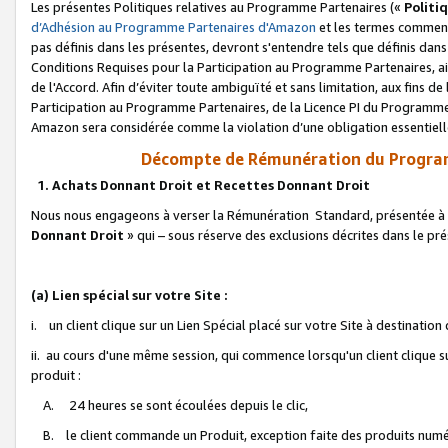
Les présentes Politiques relatives au Programme Partenaires («
Politi
d’Adhésion au Programme Partenaires d'Amazon
et les termes commenç
pas définis dans les présentes, devront s'entendre tels que définis dans 
Conditions Requises pour la Participation au Programme Partenaires, ai
de l'Accord. Afin d’éviter toute ambiguïté et sans limitation, aux fins de
Participation au Programme Partenaires, de la Licence PI du Programme 
Amazon sera considérée comme la violation d’une obligation essentielle
Décompte de Rémunération du Program
1. Achats Donnant Droit et Recettes Donnant Droit
Nous nous engageons à verser la Rémunération Standard, présentée à l
Donnant Droit
» qui – sous réserve des exclusions décrites dans le p
(a) Lien spécial sur votre Site :
i. un client clique sur un Lien Spécial placé sur votre Site à destination
ii. au cours d'une même session, qui commence lorsqu'un client clique s
produit :
A. 24 heures se sont écoulées depuis le clic,
B. le client commande un Produit, exception faite des produits numéri