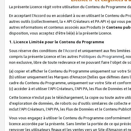
La présente Licence régit votre utilisation du Contenu du Programme d
En acceptant l'Accord ou en accédant à ou en utilisant le Contenu du P
autres outils (collectivement, la «
API Créateurs et PA API
») qui vous pe
autres informations et contenus associés aux Produits («
Contenu publ
disposition, vous acceptez d'être lié(e) à la présente Licence.
1. Licence Limitée pour le Contenu du Programme
Sous réserve des conditions de
l'Accord
et uniquement aux fins limitées
compris la présente Licence et les autres
Politiques du Programme
], n
non exclusive, libre de toute redevance et ne pouvant faire l'objet de so
(a) copier et afficher le Contenu du Programme uniquement sur votre Si
(b) utiliser uniquement les Marques d'Amazon [telles que définies dans 
cadre du Contenu du Programme, uniquement sur votre Site et confo
(c) accéder à et utiliser l’API Créateurs, l’API PA, les Flux de Données e
Cette licence n'inclut pas le téléchargement, la copie ou toute autre util
d’exploration de données, de robots ou d’outils similaires de collecte
inclut l’API Créateurs, l’API PA, les Flux de Données et le Contenu Publici
Vous vous engagez à utiliser le Contenu du Programme conformément a
licence accordée par la présente. Sans limiter la portée de ce qui pré
renvoyer les utilisateurs finaux et les ventes vers un Site d'Amazon et