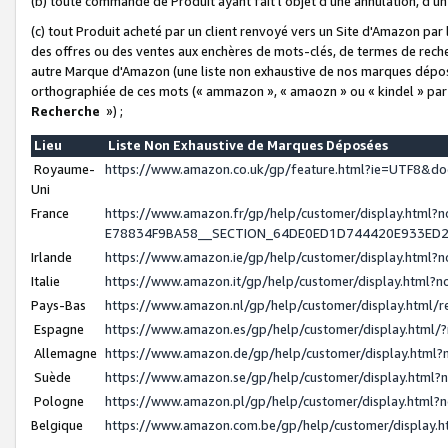
(b) toute commande de Produit ayant fait l'objet d'une annulation, d'u
(c) tout Produit acheté par un client renvoyé vers un Site d'Amazon par
des offres ou des ventes aux enchères de mots-clés, de termes de reche
autre Marque d'Amazon (une liste non exhaustive de nos marques déposée
orthographiée de ces mots (« ammazon », « amaozn » ou « kindel » par
Recherche
») ;
Lieu
Liste Non Exhaustive de Marques Déposées
Royaume-
https://www.amazon.co.uk/gp/feature.html?ie=UTF8&
Uni
France
https://www.amazon.fr/gp/help/customer/display.ht
E78834F9BA58__SECTION_64DE0ED1D744420E933ED
Irlande
https://www.amazon.ie/gp/help/customer/display.htm
Italie
https://www.amazon.it/gp/help/customer/display.html
Pays-Bas
https://www.amazon.nl/gp/help/customer/display.html
Espagne
https://www.amazon.es/gp/help/customer/display.html
Allemagne
https://www.amazon.de/gp/help/customer/display.htm
Suède
https://www.amazon.se/gp/help/customer/display.htm
Pologne
https://www.amazon.pl/gp/help/customer/display.html
Belgique
https://www.amazon.com.be/gp/help/customer/displa