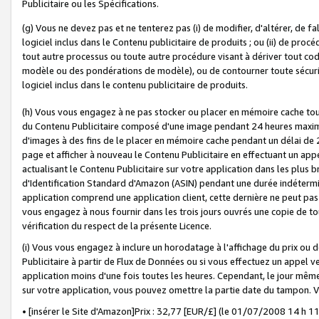
Publicitaire ou les Spécifications.
(g) Vous ne devez pas et ne tenterez pas (i) de modifier, d'altérer, de f
logiciel inclus dans le Contenu publicitaire de produits ; ou (ii) de proc
tout autre processus ou toute autre procédure visant à dériver tout c
modèle ou des pondérations de modèle), ou de contourner toute sécurité a
logiciel inclus dans le contenu publicitaire de produits.
(h) Vous vous engagez à ne pas stocker ou placer en mémoire cache tou
du Contenu Publicitaire composé d'une image pendant 24 heures maxim
d'images à des fins de le placer en mémoire cache pendant un délai de
page et afficher à nouveau le Contenu Publicitaire en effectuant un app
actualisant le Contenu Publicitaire sur votre application dans les plus 
d'Identification Standard d'Amazon (ASIN) pendant une durée indéterminé
application comprend une application client, cette dernière ne peut pa
vous engagez à nous fournir dans les trois jours ouvrés une copie de tou
vérification du respect de la présente Licence.
(i) Vous vous engagez à inclure un horodatage à l'affichage du prix ou 
Publicitaire à partir de Flux de Données ou si vous effectuez un appel ve
application moins d'une fois toutes les heures. Cependant, le jour même
sur votre application, vous pouvez omettre la partie date du tampon.
• [insérer le Site d'Amazon]Prix : 32,77 [EUR/£] (le 01/07/2008 14 h 11 