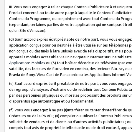
iii. Vous vous engagez à relier chaque Contenu Publicitaire à et uniqu
Produit concerné ou toute autre page à laquelle le Contenu Publicitaire
Contenu du Programme, ou conjointement avec tout Contenu du Programm
(cependant, certaines parties de votre application qui ne sont pas étroi
qu'un Site d'Amazon).
(d) Sauf accord exprès écrit préalable de notre part, vous vous engagez à
application conçue pour ou destinée à être utilisée sur les téléphones p
non conçus ou destinés à être utilisés avec de tels dispositifs, mais pouv
appareils mobiles accessible via un navigateur Internet sur une tablett
Applications Mobiles
ou (3) tout boîtier décodeur de télévision (par ex
satellite, des lecteurs de flux vidéo en continu, des lecteurs Blu-ray o
Bravia de Sony, Viera Cast de Panasonic ou les Applications Internet Viz
(e) Sauf accord exprès écrit préalable de notre part, vous vous engagez 
de regroup, d'analyser, d'extraire ou de redéfinir tout Contenu Publicitai
par des personnes physiques ou morales proposant des produits sur un
d’apprentissage automatique et ou fondamental.
(f) Vous vous engagez à ne pas (i)interférer ou tenter d'interférer de 
Créateurs ou de la PA API ; (ii) compiler ou utiliser le Contenu Publicita
sollicité de vendeurs et de clients ou d'autres activités publicitaires ; ou (
compris tout avis de propriété intellectuelle ou de droit exclusif, appar