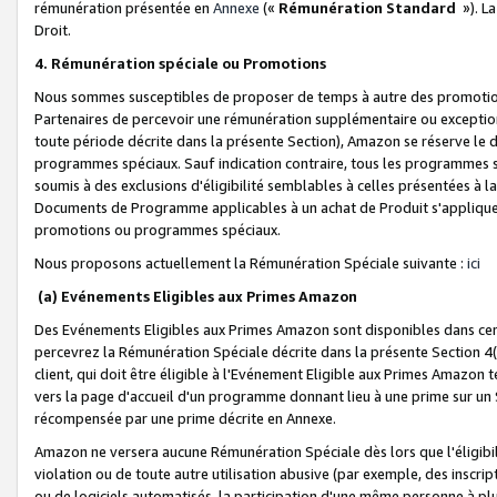
rémunération présentée en
Annexe
(«
Rémunération Standard
»). L
Droit.
4. Rémunération spéciale ou Promotions
Nous sommes susceptibles de proposer de temps à autre des promotion
Partenaires de percevoir une rémunération supplémentaire ou exceptio
toute période décrite dans la présente Section), Amazon se réserve le
programmes spéciaux. Sauf indication contraire, tous les programmes s
soumis à des exclusions d'éligibilité semblables à celles présentées à 
Documents de Programme applicables à un achat de Produit s'appliquera
promotions ou programmes spéciaux.
Nous proposons actuellement la Rémunération Spéciale suivante :
ici
(a) Evénements Eligibles aux Primes Amazon
Des Evénements Eligibles aux Primes Amazon sont disponibles dans cer
percevrez la Rémunération Spéciale décrite dans la présente Section 4(
client, qui doit être éligible à l'Evénement Eligible aux Primes Amazon te
vers la page d'accueil d'un programme donnant lieu à une prime sur un Si
récompensée par une prime décrite en Annexe.
Amazon ne versera aucune Rémunération Spéciale dès lors que l'éligibi
violation ou de toute autre utilisation abusive (par exemple, des inscrip
ou de logiciels automatisés, la participation d'une même personne à p