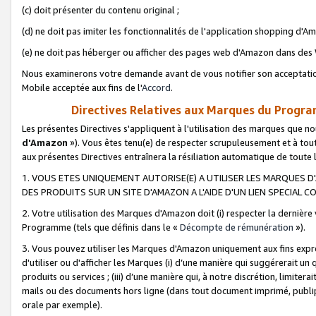
(c) doit présenter du contenu original ;
(d) ne doit pas imiter les fonctionnalités de l'application shopping d'Am
(e) ne doit pas héberger ou afficher des pages web d'Amazon dans de
Nous examinerons votre demande avant de vous notifier son acceptatio
Mobile acceptée aux fins de l'
Accord
.
Directives Relatives aux Marques du Progra
Les présentes Directives s'appliquent à l'utilisation des marques que
d'Amazon
»). Vous êtes tenu(e) de respecter scrupuleusement et à tou
aux présentes Directives entraînera la résiliation automatique de toute
1. VOUS ETES UNIQUEMENT AUTORISE(E) A UTILISER LES MARQUES D'
DES PRODUITS SUR UN SITE D'AMAZON A L'AIDE D'UN LIEN SPECIAL 
2. Votre utilisation des Marques d'Amazon doit (i) respecter la dernière
Programme (tels que définis dans le «
Décompte de rémunération
»).
3. Vous pouvez utiliser les Marques d'Amazon uniquement aux fins expr
d'utiliser ou d'afficher les Marques (i) d’une manière qui suggérerait un
produits ou services ; (iii) d’une manière qui, à notre discrétion, limit
mails ou des documents hors ligne (dans tout document imprimé, publip
orale par exemple).