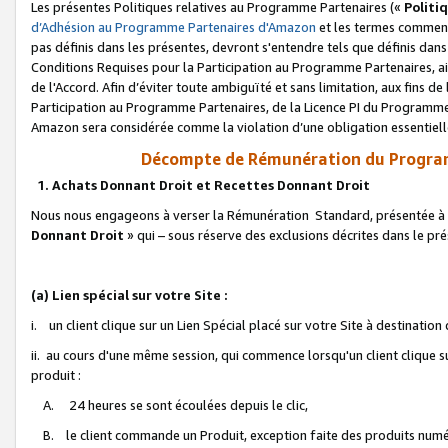
Les présentes Politiques relatives au Programme Partenaires («
Politi
d’Adhésion au Programme Partenaires d'Amazon
et les termes commenç
pas définis dans les présentes, devront s'entendre tels que définis dans 
Conditions Requises pour la Participation au Programme Partenaires, ai
de l'Accord. Afin d’éviter toute ambiguïté et sans limitation, aux fins de
Participation au Programme Partenaires, de la Licence PI du Programme 
Amazon sera considérée comme la violation d’une obligation essentielle
Décompte de Rémunération du Program
1. Achats Donnant Droit et Recettes Donnant Droit
Nous nous engageons à verser la Rémunération Standard, présentée à l
Donnant Droit
» qui – sous réserve des exclusions décrites dans le p
(a) Lien spécial sur votre Site :
i. un client clique sur un Lien Spécial placé sur votre Site à destination
ii. au cours d'une même session, qui commence lorsqu'un client clique s
produit :
A. 24 heures se sont écoulées depuis le clic,
B. le client commande un Produit, exception faite des produits numéri