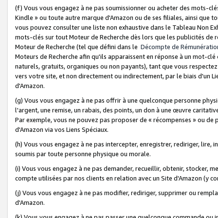
(f) Vous vous engagez à ne pas soumissionner ou acheter des mots-clés,
Kindle » ou toute autre marque d'Amazon ou de ses filiales, ainsi que t
vous pouvez consulter une liste non exhaustive dans le Tableau Non Ex
mots-clés sur tout Moteur de Recherche dès lors que les publicités de 
Moteur de Recherche (tel que défini dans le
Décompte de Rémunératio
Moteurs de Recherche afin qu'ils apparaissent en réponse à un mot-clé o
naturels, gratuits, organiques ou non payants), tant que vous respectez 
vers votre site, et non directement ou indirectement, par le biais d'un Li
d'Amazon.
(g) Vous vous engagez à ne pas offrir à une quelconque personne physi
l'argent, une remise, un rabais, des points, un don à une œuvre caritativ
Par exemple, vous ne pouvez pas proposer de « récompenses » ou de p
d'Amazon via vos Liens Spéciaux.
(h) Vous vous engagez à ne pas intercepter, enregistrer, rediriger, lire
soumis par toute personne physique ou morale.
(i) Vous vous engagez à ne pas demander, recueillir, obtenir, stocker, 
compte utilisées par nos clients en relation avec un Site d'Amazon (y c
(j) Vous vous engagez à ne pas modifier, rediriger, supprimer ou rempla
d'Amazon.
(k) Vous vous engagez à ne pas passer une quelconque commande ou init