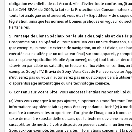
obligation essentielle de cet Accord. Afin d’éviter toute confusion, (i) a
la loi CAN-SPAM de 2003, la Loi sur la Protection des Consommateurs s
toute loi analogue ou ultérieure), vous êtes l’« Expéditeur » de chaque 
législation, ainsi que les normes et bonnes pratiques en vigueur du s
Partenaires.
5. Partage de Liens Spéciaux par le Biais de Logiciels et de Pér
Programme ou Lien Spécial ou tout autre lien vers un Site d'Amazon, au su
(par exemple, un module externe de navigation, un objet d'aide, une ba
exécutée ou installée par un utilisateur final) sur tout appareil, y comp
(autre qu'une Application Mobile Approuvée); ou (b) tout boîtier-décod
télévision par câble ou satellite, un lecteur de flux vidéo en continu, un
exemple, GoogleTV, Bravia de Sony, Viera Cast de Panasonic ou les Appli
n’utiliserez pas ou vous n’autoriserez pas un quelconque tiers à utili
d'apprentissage automatique ou une technologie connexe.
6. Contenu sur Votre Site.
Vous endossez l'entière responsabilité du
(a) Vous vous engagez à ne pas ajouter, supprimer ou modifier tout Co
informations supplémentaires ; vous êtes cependant autorisé(e) à modi
manière à conserver les proportions d’origine de l’image ou à tronquer
texte de manière substantielle ou sans que le texte ne devienne incorr
susceptibles de mettre à votre disposition peuvent contenir un lien ver
Spéciaux (par exemple, les liens vers les informations concernant la poli