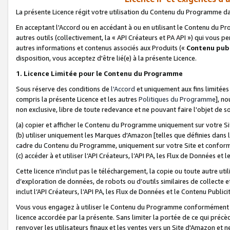
La présente Licence régit votre utilisation du Contenu du Programme d
En acceptant l'Accord ou en accédant à ou en utilisant le Contenu du P
autres outils (collectivement, la «
API Créateurs et PA API
») qui vous pe
autres informations et contenus associés aux Produits («
Contenu publ
disposition, vous acceptez d'être lié(e) à la présente Licence.
1. Licence Limitée pour le Contenu du Programme
Sous réserve des conditions de
l'Accord
et uniquement aux fins limitées
compris la présente Licence et les autres
Politiques du Programme
], n
non exclusive, libre de toute redevance et ne pouvant faire l'objet de so
(a) copier et afficher le Contenu du Programme uniquement sur votre Si
(b) utiliser uniquement les Marques d'Amazon [telles que définies dans 
cadre du Contenu du Programme, uniquement sur votre Site et confo
(c) accéder à et utiliser l’API Créateurs, l’API PA, les Flux de Données e
Cette licence n'inclut pas le téléchargement, la copie ou toute autre util
d’exploration de données, de robots ou d’outils similaires de collecte
inclut l’API Créateurs, l’API PA, les Flux de Données et le Contenu Publici
Vous vous engagez à utiliser le Contenu du Programme conformément a
licence accordée par la présente. Sans limiter la portée de ce qui pré
renvoyer les utilisateurs finaux et les ventes vers un Site d'Amazon et