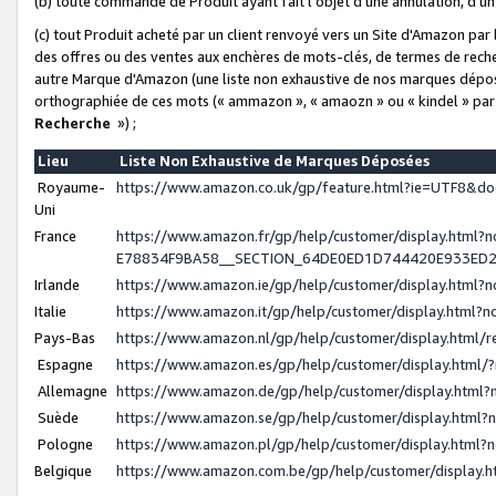
(b) toute commande de Produit ayant fait l'objet d'une annulation, d'u
(c) tout Produit acheté par un client renvoyé vers un Site d'Amazon par
des offres ou des ventes aux enchères de mots-clés, de termes de reche
autre Marque d'Amazon (une liste non exhaustive de nos marques déposée
orthographiée de ces mots (« ammazon », « amaozn » ou « kindel » par
Recherche
») ;
Lieu
Liste Non Exhaustive de Marques Déposées
Royaume-
https://www.amazon.co.uk/gp/feature.html?ie=UTF8&
Uni
France
https://www.amazon.fr/gp/help/customer/display.ht
E78834F9BA58__SECTION_64DE0ED1D744420E933ED
Irlande
https://www.amazon.ie/gp/help/customer/display.htm
Italie
https://www.amazon.it/gp/help/customer/display.html
Pays-Bas
https://www.amazon.nl/gp/help/customer/display.html
Espagne
https://www.amazon.es/gp/help/customer/display.html
Allemagne
https://www.amazon.de/gp/help/customer/display.htm
Suède
https://www.amazon.se/gp/help/customer/display.htm
Pologne
https://www.amazon.pl/gp/help/customer/display.html
Belgique
https://www.amazon.com.be/gp/help/customer/displa