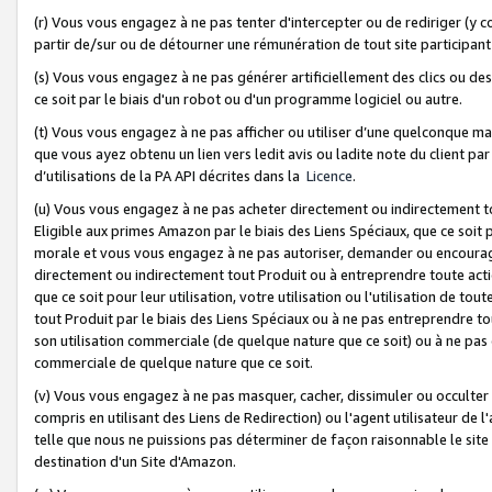
(r) Vous vous engagez à ne pas tenter d'intercepter ou de rediriger (y comp
partir de/sur ou de détourner une rémunération de tout site participa
(s) Vous vous engagez à ne pas générer artificiellement des clics ou de
ce soit par le biais d'un robot ou d'un programme logiciel ou autre.
(t) Vous vous engagez à ne pas afficher ou utiliser d’une quelconque man
que vous ayez obtenu un lien vers ledit avis ou ladite note du client par
d’utilisations de la PA API décrites dans la
Licence
.
(u) Vous vous engagez à ne pas acheter directement ou indirectement t
Eligible aux primes Amazon par le biais des Liens Spéciaux, que ce soit 
morale et vous vous engagez à ne pas autoriser, demander ou encourager
directement ou indirectement tout Produit ou à entreprendre toute acti
que ce soit pour leur utilisation, votre utilisation ou l'utilisation de
tout Produit par le biais des Liens Spéciaux ou à ne pas entreprendre t
son utilisation commerciale (de quelque nature que ce soit) ou à ne pas o
commerciale de quelque nature que ce soit.
(v) Vous vous engagez à ne pas masquer, cacher, dissimuler ou occulter 
compris en utilisant des Liens de Redirection) ou l'agent utilisateur de 
telle que nous ne puissions pas déterminer de façon raisonnable le site ou
destination d'un Site d'Amazon.