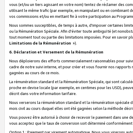
vous (et/ou un tiers agissant en votre nom) tentez de réclamer des c
utilisant le même trafic (par exemple, en manipulant ou en combinant 
vos commissions et/ou en mettant fin à votre participation au Progra
Nous sommes susceptibles, de temps à autre, d'imposer certaines limit
ou la Rémunération Spéciale. Afin d'éviter toute ambiguïté (et nonobst
tout moment tout ou partie des limitations imposées. Pour en savoir plus
Limitations de la Rémunération
»).
6. Déclaration et Versement de la Rémunération
Nous déploierons des efforts commercialement raisonnables pour suivr
cadre de notre suivi interne, et pour créer et vous fournir nos rapport
gagnées au cours de ce mois.
La rémunération standard et la Rémunération Spéciale, qui sont calcul
proche en devise locale (par exemple, en centimes pour les USD), peuve
décrit dans votre information tarifaire.
Nous verserons la rémunération standard et la rémunération spéciale da
mois civil au cours duquel elles ont été gagnées selon la méthode décr
Vous pouvez être autorisé à choisir de recevoir le paiement dans une dev
vous acceptez que le taux de conversion soit déterminé conformément
Option 1 : Paiement par virement automatique.
Nous vous virerons aut