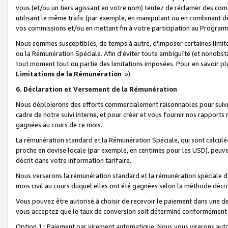
vous (et/ou un tiers agissant en votre nom) tentez de réclamer des c
utilisant le même trafic (par exemple, en manipulant ou en combinant 
vos commissions et/ou en mettant fin à votre participation au Progra
Nous sommes susceptibles, de temps à autre, d'imposer certaines limit
ou la Rémunération Spéciale. Afin d'éviter toute ambiguïté (et nonobst
tout moment tout ou partie des limitations imposées. Pour en savoir plus
Limitations de la Rémunération
»).
6. Déclaration et Versement de la Rémunération
Nous déploierons des efforts commercialement raisonnables pour suivr
cadre de notre suivi interne, et pour créer et vous fournir nos rapport
gagnées au cours de ce mois.
La rémunération standard et la Rémunération Spéciale, qui sont calcul
proche en devise locale (par exemple, en centimes pour les USD), peuve
décrit dans votre information tarifaire.
Nous verserons la rémunération standard et la rémunération spéciale da
mois civil au cours duquel elles ont été gagnées selon la méthode décr
Vous pouvez être autorisé à choisir de recevoir le paiement dans une dev
vous acceptez que le taux de conversion soit déterminé conformément
Option 1 : Paiement par virement automatique.
Nous vous virerons aut