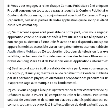
iii. Vous vous engagez à relier chaque Contenu Publicitaire à et uniqu
Produit concerné ou toute autre page à laquelle le Contenu Publicitaire
Contenu du Programme, ou conjointement avec tout Contenu du Programm
(cependant, certaines parties de votre application qui ne sont pas étroi
qu'un Site d'Amazon).
(d) Sauf accord exprès écrit préalable de notre part, vous vous engagez à
application conçue pour ou destinée à être utilisée sur les téléphones p
non conçus ou destinés à être utilisés avec de tels dispositifs, mais pouv
appareils mobiles accessible via un navigateur Internet sur une tablett
Applications Mobiles
ou (3) tout boîtier décodeur de télévision (par ex
satellite, des lecteurs de flux vidéo en continu, des lecteurs Blu-ray o
Bravia de Sony, Viera Cast de Panasonic ou les Applications Internet Viz
(e) Sauf accord exprès écrit préalable de notre part, vous vous engagez 
de regroup, d'analyser, d'extraire ou de redéfinir tout Contenu Publicitai
par des personnes physiques ou morales proposant des produits sur un
d’apprentissage automatique et ou fondamental.
(f) Vous vous engagez à ne pas (i)interférer ou tenter d'interférer de 
Créateurs ou de la PA API ; (ii) compiler ou utiliser le Contenu Publicita
sollicité de vendeurs et de clients ou d'autres activités publicitaires ; ou (
compris tout avis de propriété intellectuelle ou de droit exclusif, appar