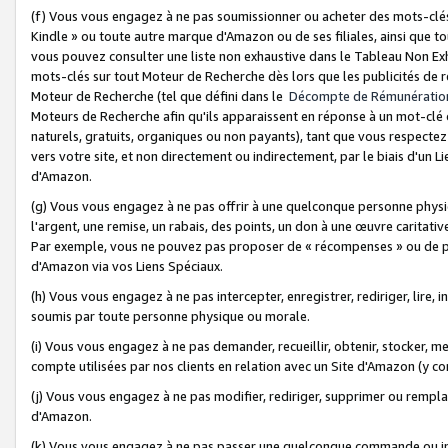
(f) Vous vous engagez à ne pas soumissionner ou acheter des mots-clés,
Kindle » ou toute autre marque d'Amazon ou de ses filiales, ainsi que t
vous pouvez consulter une liste non exhaustive dans le Tableau Non Ex
mots-clés sur tout Moteur de Recherche dès lors que les publicités de 
Moteur de Recherche (tel que défini dans le
Décompte de Rémunératio
Moteurs de Recherche afin qu'ils apparaissent en réponse à un mot-clé o
naturels, gratuits, organiques ou non payants), tant que vous respectez 
vers votre site, et non directement ou indirectement, par le biais d'un Li
d'Amazon.
(g) Vous vous engagez à ne pas offrir à une quelconque personne physi
l'argent, une remise, un rabais, des points, un don à une œuvre caritativ
Par exemple, vous ne pouvez pas proposer de « récompenses » ou de p
d'Amazon via vos Liens Spéciaux.
(h) Vous vous engagez à ne pas intercepter, enregistrer, rediriger, lire
soumis par toute personne physique ou morale.
(i) Vous vous engagez à ne pas demander, recueillir, obtenir, stocker, 
compte utilisées par nos clients en relation avec un Site d'Amazon (y c
(j) Vous vous engagez à ne pas modifier, rediriger, supprimer ou rempla
d'Amazon.
(k) Vous vous engagez à ne pas passer une quelconque commande ou init