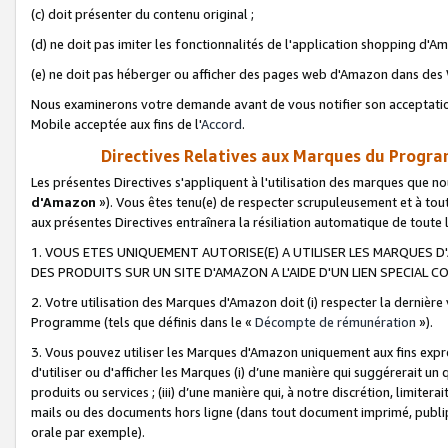
(c) doit présenter du contenu original ;
(d) ne doit pas imiter les fonctionnalités de l'application shopping d'Am
(e) ne doit pas héberger ou afficher des pages web d'Amazon dans de
Nous examinerons votre demande avant de vous notifier son acceptatio
Mobile acceptée aux fins de l'
Accord
.
Directives Relatives aux Marques du Progra
Les présentes Directives s'appliquent à l'utilisation des marques que
d'Amazon
»). Vous êtes tenu(e) de respecter scrupuleusement et à tou
aux présentes Directives entraînera la résiliation automatique de toute
1. VOUS ETES UNIQUEMENT AUTORISE(E) A UTILISER LES MARQUES D'
DES PRODUITS SUR UN SITE D'AMAZON A L'AIDE D'UN LIEN SPECIAL 
2. Votre utilisation des Marques d'Amazon doit (i) respecter la dernière
Programme (tels que définis dans le «
Décompte de rémunération
»).
3. Vous pouvez utiliser les Marques d'Amazon uniquement aux fins expr
d'utiliser ou d'afficher les Marques (i) d’une manière qui suggérerait un
produits ou services ; (iii) d’une manière qui, à notre discrétion, limit
mails ou des documents hors ligne (dans tout document imprimé, publip
orale par exemple).