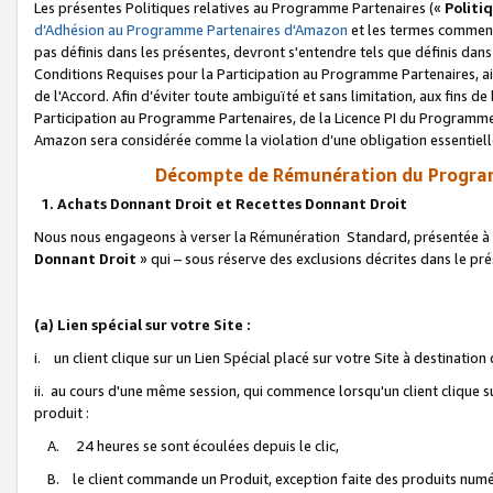
Les présentes Politiques relatives au Programme Partenaires («
Politi
d’Adhésion au Programme Partenaires d'Amazon
et les termes commenç
pas définis dans les présentes, devront s'entendre tels que définis dans 
Conditions Requises pour la Participation au Programme Partenaires, ai
de l'Accord. Afin d’éviter toute ambiguïté et sans limitation, aux fins de
Participation au Programme Partenaires, de la Licence PI du Programme 
Amazon sera considérée comme la violation d’une obligation essentielle
Décompte de Rémunération du Program
1. Achats Donnant Droit et Recettes Donnant Droit
Nous nous engageons à verser la Rémunération Standard, présentée à l
Donnant Droit
» qui – sous réserve des exclusions décrites dans le p
(a) Lien spécial sur votre Site :
i. un client clique sur un Lien Spécial placé sur votre Site à destination
ii. au cours d'une même session, qui commence lorsqu'un client clique s
produit :
A. 24 heures se sont écoulées depuis le clic,
B. le client commande un Produit, exception faite des produits numéri