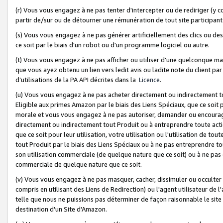
(r) Vous vous engagez à ne pas tenter d'intercepter ou de rediriger (y comp
partir de/sur ou de détourner une rémunération de tout site participa
(s) Vous vous engagez à ne pas générer artificiellement des clics ou de
ce soit par le biais d'un robot ou d'un programme logiciel ou autre.
(t) Vous vous engagez à ne pas afficher ou utiliser d’une quelconque man
que vous ayez obtenu un lien vers ledit avis ou ladite note du client par
d’utilisations de la PA API décrites dans la
Licence
.
(u) Vous vous engagez à ne pas acheter directement ou indirectement t
Eligible aux primes Amazon par le biais des Liens Spéciaux, que ce soit 
morale et vous vous engagez à ne pas autoriser, demander ou encourager
directement ou indirectement tout Produit ou à entreprendre toute acti
que ce soit pour leur utilisation, votre utilisation ou l'utilisation de
tout Produit par le biais des Liens Spéciaux ou à ne pas entreprendre t
son utilisation commerciale (de quelque nature que ce soit) ou à ne pas o
commerciale de quelque nature que ce soit.
(v) Vous vous engagez à ne pas masquer, cacher, dissimuler ou occulter 
compris en utilisant des Liens de Redirection) ou l'agent utilisateur de 
telle que nous ne puissions pas déterminer de façon raisonnable le site ou
destination d'un Site d'Amazon.