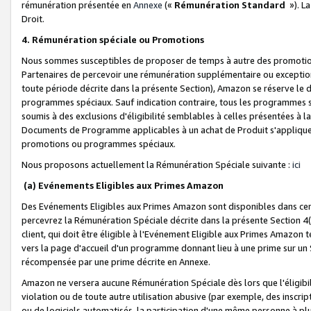
rémunération présentée en
Annexe
(«
Rémunération Standard
»). L
Droit.
4. Rémunération spéciale ou Promotions
Nous sommes susceptibles de proposer de temps à autre des promotion
Partenaires de percevoir une rémunération supplémentaire ou exceptio
toute période décrite dans la présente Section), Amazon se réserve le
programmes spéciaux. Sauf indication contraire, tous les programmes s
soumis à des exclusions d'éligibilité semblables à celles présentées à 
Documents de Programme applicables à un achat de Produit s'appliquera
promotions ou programmes spéciaux.
Nous proposons actuellement la Rémunération Spéciale suivante :
ici
(a) Evénements Eligibles aux Primes Amazon
Des Evénements Eligibles aux Primes Amazon sont disponibles dans cer
percevrez la Rémunération Spéciale décrite dans la présente Section 4(
client, qui doit être éligible à l'Evénement Eligible aux Primes Amazon te
vers la page d'accueil d'un programme donnant lieu à une prime sur un Si
récompensée par une prime décrite en Annexe.
Amazon ne versera aucune Rémunération Spéciale dès lors que l'éligibi
violation ou de toute autre utilisation abusive (par exemple, des inscrip
ou de logiciels automatisés, la participation d'une même personne à p