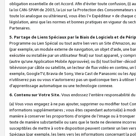
obligation essentielle de cet Accord. Afin d’éviter toute confusion, (i) a
la loi CAN-SPAM de 2003, la Loi sur la Protection des Consommateurs s
toute loi analogue ou ultérieure), vous êtes l’« Expéditeur » de chaque 
législation, ainsi que les normes et bonnes pratiques en vigueur du s
Partenaires.
5. Partage de Liens Spéciaux par le Biais de Logiciels et de Pér
Programme ou Lien Spécial ou tout autre lien vers un Site d'Amazon, au su
(par exemple, un module externe de navigation, un objet d'aide, une ba
exécutée ou installée par un utilisateur final) sur tout appareil, y comp
(autre qu'une Application Mobile Approuvée); ou (b) tout boîtier-décod
télévision par câble ou satellite, un lecteur de flux vidéo en continu, un
exemple, GoogleTV, Bravia de Sony, Viera Cast de Panasonic ou les Appli
n’utiliserez pas ou vous n’autoriserez pas un quelconque tiers à utili
d'apprentissage automatique ou une technologie connexe.
6. Contenu sur Votre Site.
Vous endossez l'entière responsabilité du
(a) Vous vous engagez à ne pas ajouter, supprimer ou modifier tout Co
informations supplémentaires ; vous êtes cependant autorisé(e) à modi
manière à conserver les proportions d’origine de l’image ou à tronquer
texte de manière substantielle ou sans que le texte ne devienne incorr
susceptibles de mettre à votre disposition peuvent contenir un lien ver
Spéciaux (par exemple, les liens vers les informations concernant la poli