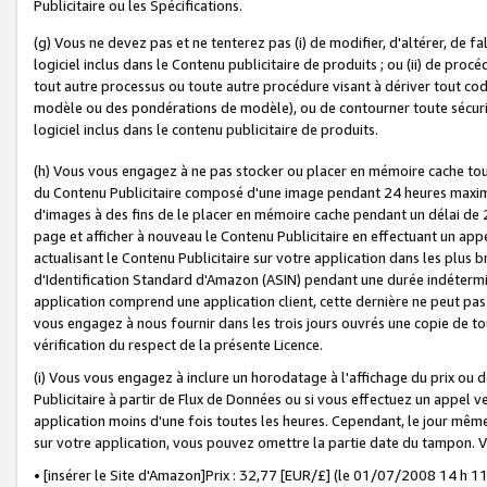
Publicitaire ou les Spécifications.
(g) Vous ne devez pas et ne tenterez pas (i) de modifier, d'altérer, de f
logiciel inclus dans le Contenu publicitaire de produits ; ou (ii) de proc
tout autre processus ou toute autre procédure visant à dériver tout c
modèle ou des pondérations de modèle), ou de contourner toute sécurité a
logiciel inclus dans le contenu publicitaire de produits.
(h) Vous vous engagez à ne pas stocker ou placer en mémoire cache tou
du Contenu Publicitaire composé d'une image pendant 24 heures maxim
d'images à des fins de le placer en mémoire cache pendant un délai de
page et afficher à nouveau le Contenu Publicitaire en effectuant un app
actualisant le Contenu Publicitaire sur votre application dans les plus 
d'Identification Standard d'Amazon (ASIN) pendant une durée indéterminé
application comprend une application client, cette dernière ne peut pa
vous engagez à nous fournir dans les trois jours ouvrés une copie de tou
vérification du respect de la présente Licence.
(i) Vous vous engagez à inclure un horodatage à l'affichage du prix ou 
Publicitaire à partir de Flux de Données ou si vous effectuez un appel ve
application moins d'une fois toutes les heures. Cependant, le jour même
sur votre application, vous pouvez omettre la partie date du tampon.
• [insérer le Site d'Amazon]Prix : 32,77 [EUR/£] (le 01/07/2008 14 h 11 