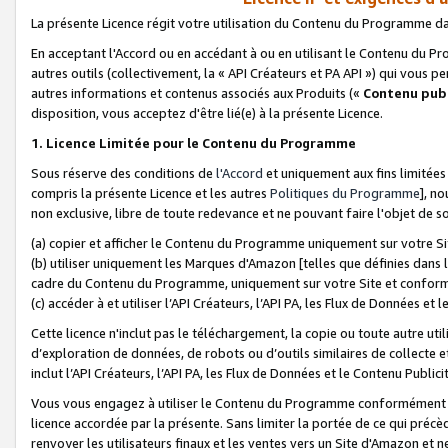
La présente Licence régit votre utilisation du Contenu du Programme d
En acceptant l'Accord ou en accédant à ou en utilisant le Contenu du P
autres outils (collectivement, la «
API Créateurs et PA API
») qui vous pe
autres informations et contenus associés aux Produits («
Contenu publ
disposition, vous acceptez d'être lié(e) à la présente Licence.
1. Licence Limitée pour le Contenu du Programme
Sous réserve des conditions de
l'Accord
et uniquement aux fins limitées
compris la présente Licence et les autres
Politiques du Programme
], n
non exclusive, libre de toute redevance et ne pouvant faire l'objet de so
(a) copier et afficher le Contenu du Programme uniquement sur votre Si
(b) utiliser uniquement les Marques d'Amazon [telles que définies dans 
cadre du Contenu du Programme, uniquement sur votre Site et confo
(c) accéder à et utiliser l’API Créateurs, l’API PA, les Flux de Données e
Cette licence n'inclut pas le téléchargement, la copie ou toute autre util
d’exploration de données, de robots ou d’outils similaires de collecte
inclut l’API Créateurs, l’API PA, les Flux de Données et le Contenu Publici
Vous vous engagez à utiliser le Contenu du Programme conformément a
licence accordée par la présente. Sans limiter la portée de ce qui pré
renvoyer les utilisateurs finaux et les ventes vers un Site d'Amazon et