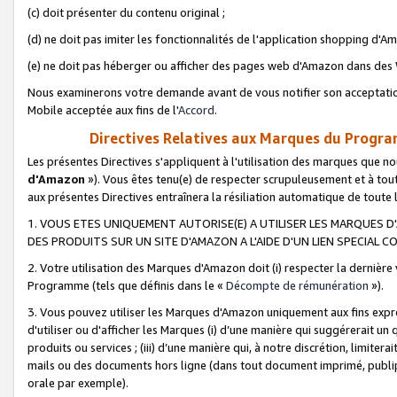
(c) doit présenter du contenu original ;
(d) ne doit pas imiter les fonctionnalités de l'application shopping d'Am
(e) ne doit pas héberger ou afficher des pages web d'Amazon dans de
Nous examinerons votre demande avant de vous notifier son acceptatio
Mobile acceptée aux fins de l'
Accord
.
Directives Relatives aux Marques du Progra
Les présentes Directives s'appliquent à l'utilisation des marques que
d'Amazon
»). Vous êtes tenu(e) de respecter scrupuleusement et à tou
aux présentes Directives entraînera la résiliation automatique de toute
1. VOUS ETES UNIQUEMENT AUTORISE(E) A UTILISER LES MARQUES D'
DES PRODUITS SUR UN SITE D'AMAZON A L'AIDE D'UN LIEN SPECIAL 
2. Votre utilisation des Marques d'Amazon doit (i) respecter la dernière
Programme (tels que définis dans le «
Décompte de rémunération
»).
3. Vous pouvez utiliser les Marques d'Amazon uniquement aux fins expr
d'utiliser ou d'afficher les Marques (i) d’une manière qui suggérerait un
produits ou services ; (iii) d’une manière qui, à notre discrétion, limit
mails ou des documents hors ligne (dans tout document imprimé, publip
orale par exemple).