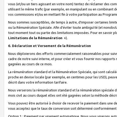
vous (et/ou un tiers agissant en votre nom) tentez de réclamer des c
utilisant le même trafic (par exemple, en manipulant ou en combinant 
vos commissions et/ou en mettant fin à votre participation au Progra
Nous sommes susceptibles, de temps à autre, d'imposer certaines limit
ou la Rémunération Spéciale. Afin d'éviter toute ambiguïté (et nonobst
tout moment tout ou partie des limitations imposées. Pour en savoir plus
Limitations de la Rémunération
»).
6. Déclaration et Versement de la Rémunération
Nous déploierons des efforts commercialement raisonnables pour suivr
cadre de notre suivi interne, et pour créer et vous fournir nos rapport
gagnées au cours de ce mois.
La rémunération standard et la Rémunération Spéciale, qui sont calcul
proche en devise locale (par exemple, en centimes pour les USD), peuve
décrit dans votre information tarifaire.
Nous verserons la rémunération standard et la rémunération spéciale da
mois civil au cours duquel elles ont été gagnées selon la méthode décr
Vous pouvez être autorisé à choisir de recevoir le paiement dans une dev
vous acceptez que le taux de conversion soit déterminé conformément
Option 1 : Paiement par virement automatique.
Nous vous virerons aut