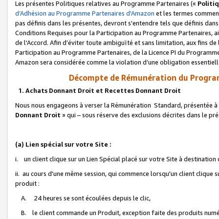
Les présentes Politiques relatives au Programme Partenaires («
Politi
d’Adhésion au Programme Partenaires d'Amazon
et les termes commenç
pas définis dans les présentes, devront s'entendre tels que définis dans 
Conditions Requises pour la Participation au Programme Partenaires, ai
de l'Accord. Afin d’éviter toute ambiguïté et sans limitation, aux fins de
Participation au Programme Partenaires, de la Licence PI du Programme 
Amazon sera considérée comme la violation d’une obligation essentielle
Décompte de Rémunération du Program
1. Achats Donnant Droit et Recettes Donnant Droit
Nous nous engageons à verser la Rémunération Standard, présentée à l
Donnant Droit
» qui – sous réserve des exclusions décrites dans le p
(a) Lien spécial sur votre Site :
i. un client clique sur un Lien Spécial placé sur votre Site à destination
ii. au cours d'une même session, qui commence lorsqu'un client clique s
produit :
A. 24 heures se sont écoulées depuis le clic,
B. le client commande un Produit, exception faite des produits numéri