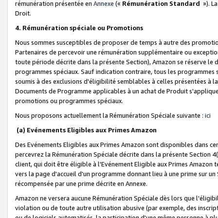
rémunération présentée en
Annexe
(«
Rémunération Standard
»). L
Droit.
4. Rémunération spéciale ou Promotions
Nous sommes susceptibles de proposer de temps à autre des promotion
Partenaires de percevoir une rémunération supplémentaire ou exceptio
toute période décrite dans la présente Section), Amazon se réserve le
programmes spéciaux. Sauf indication contraire, tous les programmes s
soumis à des exclusions d'éligibilité semblables à celles présentées à 
Documents de Programme applicables à un achat de Produit s'appliquera
promotions ou programmes spéciaux.
Nous proposons actuellement la Rémunération Spéciale suivante :
ici
(a) Evénements Eligibles aux Primes Amazon
Des Evénements Eligibles aux Primes Amazon sont disponibles dans cer
percevrez la Rémunération Spéciale décrite dans la présente Section 4(
client, qui doit être éligible à l'Evénement Eligible aux Primes Amazon te
vers la page d'accueil d'un programme donnant lieu à une prime sur un Si
récompensée par une prime décrite en Annexe.
Amazon ne versera aucune Rémunération Spéciale dès lors que l'éligibi
violation ou de toute autre utilisation abusive (par exemple, des inscrip
ou de logiciels automatisés, la participation d'une même personne à p