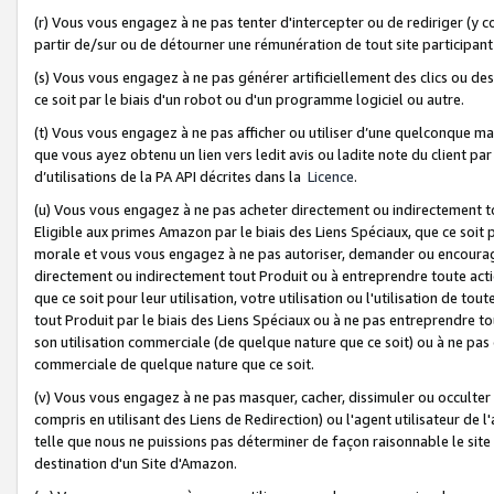
(r) Vous vous engagez à ne pas tenter d'intercepter ou de rediriger (y comp
partir de/sur ou de détourner une rémunération de tout site participa
(s) Vous vous engagez à ne pas générer artificiellement des clics ou de
ce soit par le biais d'un robot ou d'un programme logiciel ou autre.
(t) Vous vous engagez à ne pas afficher ou utiliser d’une quelconque man
que vous ayez obtenu un lien vers ledit avis ou ladite note du client par
d’utilisations de la PA API décrites dans la
Licence
.
(u) Vous vous engagez à ne pas acheter directement ou indirectement t
Eligible aux primes Amazon par le biais des Liens Spéciaux, que ce soit 
morale et vous vous engagez à ne pas autoriser, demander ou encourager
directement ou indirectement tout Produit ou à entreprendre toute acti
que ce soit pour leur utilisation, votre utilisation ou l'utilisation de
tout Produit par le biais des Liens Spéciaux ou à ne pas entreprendre t
son utilisation commerciale (de quelque nature que ce soit) ou à ne pas o
commerciale de quelque nature que ce soit.
(v) Vous vous engagez à ne pas masquer, cacher, dissimuler ou occulter 
compris en utilisant des Liens de Redirection) ou l'agent utilisateur de 
telle que nous ne puissions pas déterminer de façon raisonnable le site ou
destination d'un Site d'Amazon.