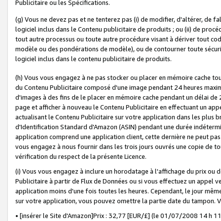
Publicitaire ou les Spécifications.
(g) Vous ne devez pas et ne tenterez pas (i) de modifier, d'altérer, de f
logiciel inclus dans le Contenu publicitaire de produits ; ou (ii) de proc
tout autre processus ou toute autre procédure visant à dériver tout c
modèle ou des pondérations de modèle), ou de contourner toute sécurité a
logiciel inclus dans le contenu publicitaire de produits.
(h) Vous vous engagez à ne pas stocker ou placer en mémoire cache tou
du Contenu Publicitaire composé d'une image pendant 24 heures maxim
d'images à des fins de le placer en mémoire cache pendant un délai de
page et afficher à nouveau le Contenu Publicitaire en effectuant un app
actualisant le Contenu Publicitaire sur votre application dans les plus 
d'Identification Standard d'Amazon (ASIN) pendant une durée indéterminé
application comprend une application client, cette dernière ne peut pa
vous engagez à nous fournir dans les trois jours ouvrés une copie de tou
vérification du respect de la présente Licence.
(i) Vous vous engagez à inclure un horodatage à l'affichage du prix ou 
Publicitaire à partir de Flux de Données ou si vous effectuez un appel ve
application moins d'une fois toutes les heures. Cependant, le jour même
sur votre application, vous pouvez omettre la partie date du tampon.
• [insérer le Site d'Amazon]Prix : 32,77 [EUR/£] (le 01/07/2008 14 h 11 