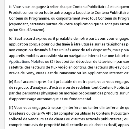
iii. Vous vous engagez à relier chaque Contenu Publicitaire à et uniqu
Produit concerné ou toute autre page à laquelle le Contenu Publicitaire
Contenu du Programme, ou conjointement avec tout Contenu du Programm
(cependant, certaines parties de votre application qui ne sont pas étroi
qu'un Site d'Amazon).
(d) Sauf accord exprès écrit préalable de notre part, vous vous engagez à
application conçue pour ou destinée à être utilisée sur les téléphones p
non conçus ou destinés à être utilisés avec de tels dispositifs, mais pouv
appareils mobiles accessible via un navigateur Internet sur une tablett
Applications Mobiles
ou (3) tout boîtier décodeur de télévision (par ex
satellite, des lecteurs de flux vidéo en continu, des lecteurs Blu-ray o
Bravia de Sony, Viera Cast de Panasonic ou les Applications Internet Viz
(e) Sauf accord exprès écrit préalable de notre part, vous vous engagez 
de regroup, d'analyser, d'extraire ou de redéfinir tout Contenu Publicitai
par des personnes physiques ou morales proposant des produits sur un
d’apprentissage automatique et ou fondamental.
(f) Vous vous engagez à ne pas (i)interférer ou tenter d'interférer de 
Créateurs ou de la PA API ; (ii) compiler ou utiliser le Contenu Publicita
sollicité de vendeurs et de clients ou d'autres activités publicitaires ; ou (
compris tout avis de propriété intellectuelle ou de droit exclusif, appar