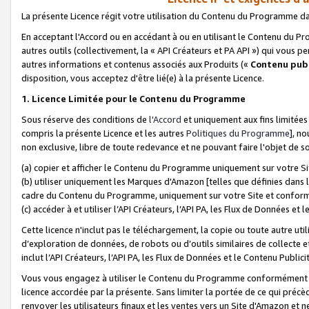
La présente Licence régit votre utilisation du Contenu du Programme d
En acceptant l'Accord ou en accédant à ou en utilisant le Contenu du P
autres outils (collectivement, la «
API Créateurs et PA API
») qui vous pe
autres informations et contenus associés aux Produits («
Contenu publ
disposition, vous acceptez d'être lié(e) à la présente Licence.
1. Licence Limitée pour le Contenu du Programme
Sous réserve des conditions de
l'Accord
et uniquement aux fins limitées
compris la présente Licence et les autres
Politiques du Programme
], n
non exclusive, libre de toute redevance et ne pouvant faire l'objet de so
(a) copier et afficher le Contenu du Programme uniquement sur votre Si
(b) utiliser uniquement les Marques d'Amazon [telles que définies dans 
cadre du Contenu du Programme, uniquement sur votre Site et confo
(c) accéder à et utiliser l’API Créateurs, l’API PA, les Flux de Données e
Cette licence n'inclut pas le téléchargement, la copie ou toute autre util
d’exploration de données, de robots ou d’outils similaires de collecte
inclut l’API Créateurs, l’API PA, les Flux de Données et le Contenu Publici
Vous vous engagez à utiliser le Contenu du Programme conformément a
licence accordée par la présente. Sans limiter la portée de ce qui pré
renvoyer les utilisateurs finaux et les ventes vers un Site d'Amazon et