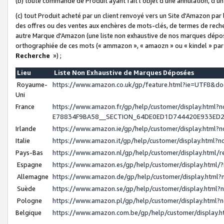
(b) toute commande de Produit ayant fait l'objet d'une annulation, d'u
(c) tout Produit acheté par un client renvoyé vers un Site d'Amazon par
des offres ou des ventes aux enchères de mots-clés, de termes de reche
autre Marque d'Amazon (une liste non exhaustive de nos marques déposée
orthographiée de ces mots (« ammazon », « amaozn » ou « kindel » par
Recherche
») ;
Lieu
Liste Non Exhaustive de Marques Déposées
Royaume-
https://www.amazon.co.uk/gp/feature.html?ie=UTF8&
Uni
France
https://www.amazon.fr/gp/help/customer/display.ht
E78834F9BA58__SECTION_64DE0ED1D744420E933ED
Irlande
https://www.amazon.ie/gp/help/customer/display.htm
Italie
https://www.amazon.it/gp/help/customer/display.html
Pays-Bas
https://www.amazon.nl/gp/help/customer/display.html
Espagne
https://www.amazon.es/gp/help/customer/display.html
Allemagne
https://www.amazon.de/gp/help/customer/display.htm
Suède
https://www.amazon.se/gp/help/customer/display.htm
Pologne
https://www.amazon.pl/gp/help/customer/display.html
Belgique
https://www.amazon.com.be/gp/help/customer/displa