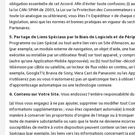
obligation essentielle de cet Accord. Afin d’éviter toute confusion, (i) a
la loi CAN-SPAM de 2003, la Loi sur la Protection des Consommateurs s
toute loi analogue ou ultérieure), vous êtes l’« Expéditeur » de chaque 
législation, ainsi que les normes et bonnes pratiques en vigueur du s
Partenaires.
5. Partage de Liens Spéciaux par le Biais de Logiciels et de Pér
Programme ou Lien Spécial ou tout autre lien vers un Site d'Amazon, au su
(par exemple, un module externe de navigation, un objet d'aide, une ba
exécutée ou installée par un utilisateur final) sur tout appareil, y comp
(autre qu'une Application Mobile Approuvée); ou (b) tout boîtier-décod
télévision par câble ou satellite, un lecteur de flux vidéo en continu, un
exemple, GoogleTV, Bravia de Sony, Viera Cast de Panasonic ou les Appli
n’utiliserez pas ou vous n’autoriserez pas un quelconque tiers à utili
d'apprentissage automatique ou une technologie connexe.
6. Contenu sur Votre Site.
Vous endossez l'entière responsabilité du
(a) Vous vous engagez à ne pas ajouter, supprimer ou modifier tout Co
informations supplémentaires ; vous êtes cependant autorisé(e) à modi
manière à conserver les proportions d’origine de l’image ou à tronquer
texte de manière substantielle ou sans que le texte ne devienne incorr
susceptibles de mettre à votre disposition peuvent contenir un lien ver
Spéciaux (par exemple, les liens vers les informations concernant la poli