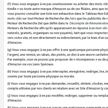
(f) Vous vous engagez à ne pas soumissionner ou acheter des mots-clés,
Kindle » ou toute autre marque d'Amazon ou de ses filiales, ainsi que t
vous pouvez consulter une liste non exhaustive dans le Tableau Non Ex
mots-clés sur tout Moteur de Recherche dès lors que les publicités de 
Moteur de Recherche (tel que défini dans le
Décompte de Rémunératio
Moteurs de Recherche afin qu'ils apparaissent en réponse à un mot-clé o
naturels, gratuits, organiques ou non payants), tant que vous respectez 
vers votre site, et non directement ou indirectement, par le biais d'un Li
d'Amazon.
(g) Vous vous engagez à ne pas offrir à une quelconque personne physi
l'argent, une remise, un rabais, des points, un don à une œuvre caritativ
Par exemple, vous ne pouvez pas proposer de « récompenses » ou de p
d'Amazon via vos Liens Spéciaux.
(h) Vous vous engagez à ne pas intercepter, enregistrer, rediriger, lire
soumis par toute personne physique ou morale.
(i) Vous vous engagez à ne pas demander, recueillir, obtenir, stocker, 
compte utilisées par nos clients en relation avec un Site d'Amazon (y c
(j) Vous vous engagez à ne pas modifier, rediriger, supprimer ou rempla
d'Amazon.
(k) Vous vous engagez à ne pas passer une quelconque commande ou init