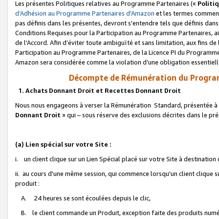
Les présentes Politiques relatives au Programme Partenaires («
Politi
d’Adhésion au Programme Partenaires d'Amazon
et les termes commenç
pas définis dans les présentes, devront s'entendre tels que définis dans 
Conditions Requises pour la Participation au Programme Partenaires, ai
de l'Accord. Afin d’éviter toute ambiguïté et sans limitation, aux fins de
Participation au Programme Partenaires, de la Licence PI du Programme 
Amazon sera considérée comme la violation d’une obligation essentielle
Décompte de Rémunération du Program
1. Achats Donnant Droit et Recettes Donnant Droit
Nous nous engageons à verser la Rémunération Standard, présentée à l
Donnant Droit
» qui – sous réserve des exclusions décrites dans le p
(a) Lien spécial sur votre Site :
i. un client clique sur un Lien Spécial placé sur votre Site à destination
ii. au cours d'une même session, qui commence lorsqu'un client clique s
produit :
A. 24 heures se sont écoulées depuis le clic,
B. le client commande un Produit, exception faite des produits numéri