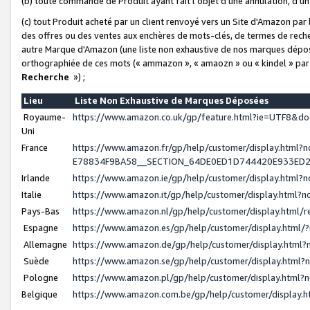
(b) toute commande de Produit ayant fait l'objet d'une annulation, d'u
(c) tout Produit acheté par un client renvoyé vers un Site d'Amazon par
des offres ou des ventes aux enchères de mots-clés, de termes de reche
autre Marque d'Amazon (une liste non exhaustive de nos marques déposée
orthographiée de ces mots (« ammazon », « amaozn » ou « kindel » par
Recherche
») ;
Lieu
Liste Non Exhaustive de Marques Déposées
Royaume-
https://www.amazon.co.uk/gp/feature.html?ie=UTF8&
Uni
France
https://www.amazon.fr/gp/help/customer/display.ht
E78834F9BA58__SECTION_64DE0ED1D744420E933ED
Irlande
https://www.amazon.ie/gp/help/customer/display.htm
Italie
https://www.amazon.it/gp/help/customer/display.html
Pays-Bas
https://www.amazon.nl/gp/help/customer/display.html
Espagne
https://www.amazon.es/gp/help/customer/display.html
Allemagne
https://www.amazon.de/gp/help/customer/display.htm
Suède
https://www.amazon.se/gp/help/customer/display.htm
Pologne
https://www.amazon.pl/gp/help/customer/display.html
Belgique
https://www.amazon.com.be/gp/help/customer/displa