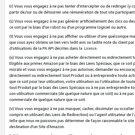
(r) Vous vous engagez à ne pas tenter d'intercepter ou de rediriger (y comp
partir de/sur ou de détourner une rémunération de tout site participa
(s) Vous vous engagez à ne pas générer artificiellement des clics ou de
ce soit par le biais d'un robot ou d'un programme logiciel ou autre.
(t) Vous vous engagez à ne pas afficher ou utiliser d’une quelconque man
que vous ayez obtenu un lien vers ledit avis ou ladite note du client par
d’utilisations de la PA API décrites dans la
Licence
.
(u) Vous vous engagez à ne pas acheter directement ou indirectement t
Eligible aux primes Amazon par le biais des Liens Spéciaux, que ce soit 
morale et vous vous engagez à ne pas autoriser, demander ou encourager
directement ou indirectement tout Produit ou à entreprendre toute acti
que ce soit pour leur utilisation, votre utilisation ou l'utilisation de
tout Produit par le biais des Liens Spéciaux ou à ne pas entreprendre t
son utilisation commerciale (de quelque nature que ce soit) ou à ne pas o
commerciale de quelque nature que ce soit.
(v) Vous vous engagez à ne pas masquer, cacher, dissimuler ou occulter 
compris en utilisant des Liens de Redirection) ou l'agent utilisateur de 
telle que nous ne puissions pas déterminer de façon raisonnable le site ou
destination d'un Site d'Amazon.