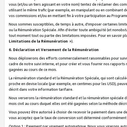
vous (et/ou un tiers agissant en votre nom) tentez de réclamer des c
utilisant le même trafic (par exemple, en manipulant ou en combinant 
vos commissions et/ou en mettant fin à votre participation au Progra
Nous sommes susceptibles, de temps à autre, d'imposer certaines limit
ou la Rémunération Spéciale. Afin d'éviter toute ambiguïté (et nonobst
tout moment tout ou partie des limitations imposées. Pour en savoir plus
Limitations de la Rémunération
»).
6. Déclaration et Versement de la Rémunération
Nous déploierons des efforts commercialement raisonnables pour suivr
cadre de notre suivi interne, et pour créer et vous fournir nos rapport
gagnées au cours de ce mois.
La rémunération standard et la Rémunération Spéciale, qui sont calcul
proche en devise locale (par exemple, en centimes pour les USD), peuve
décrit dans votre information tarifaire.
Nous verserons la rémunération standard et la rémunération spéciale da
mois civil au cours duquel elles ont été gagnées selon la méthode décr
Vous pouvez être autorisé à choisir de recevoir le paiement dans une dev
vous acceptez que le taux de conversion soit déterminé conformément
Option 1 : Paiement par virement automatique.
Nous vous virerons aut