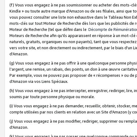
(f) Vous vous engagez à ne pas soumissionner ou acheter des mots-clés,
Kindle » ou toute autre marque d'Amazon ou de ses filiales, ainsi que t
vous pouvez consulter une liste non exhaustive dans le Tableau Non Ex
mots-clés sur tout Moteur de Recherche dès lors que les publicités de 
Moteur de Recherche (tel que défini dans le
Décompte de Rémunératio
Moteurs de Recherche afin qu'ils apparaissent en réponse à un mot-clé o
naturels, gratuits, organiques ou non payants), tant que vous respectez 
vers votre site, et non directement ou indirectement, par le biais d'un Li
d'Amazon.
(g) Vous vous engagez à ne pas offrir à une quelconque personne physi
l'argent, une remise, un rabais, des points, un don à une œuvre caritativ
Par exemple, vous ne pouvez pas proposer de « récompenses » ou de p
d'Amazon via vos Liens Spéciaux.
(h) Vous vous engagez à ne pas intercepter, enregistrer, rediriger, lire
soumis par toute personne physique ou morale.
(i) Vous vous engagez à ne pas demander, recueillir, obtenir, stocker, 
compte utilisées par nos clients en relation avec un Site d'Amazon (y c
(j) Vous vous engagez à ne pas modifier, rediriger, supprimer ou rempla
d'Amazon.
(k) Vous vous engagez à ne pas passer une quelconque commande ou init