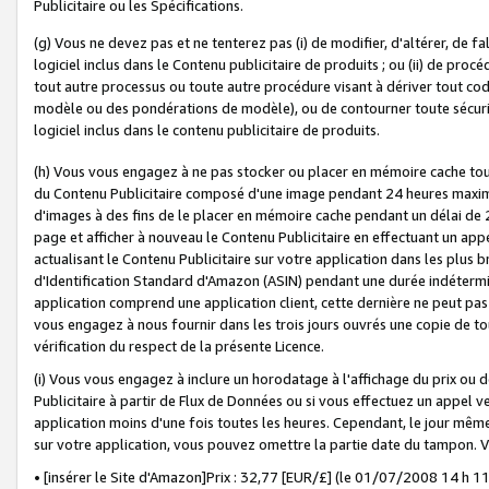
Publicitaire ou les Spécifications.
(g) Vous ne devez pas et ne tenterez pas (i) de modifier, d'altérer, de f
logiciel inclus dans le Contenu publicitaire de produits ; ou (ii) de proc
tout autre processus ou toute autre procédure visant à dériver tout c
modèle ou des pondérations de modèle), ou de contourner toute sécurité a
logiciel inclus dans le contenu publicitaire de produits.
(h) Vous vous engagez à ne pas stocker ou placer en mémoire cache tou
du Contenu Publicitaire composé d'une image pendant 24 heures maxim
d'images à des fins de le placer en mémoire cache pendant un délai de
page et afficher à nouveau le Contenu Publicitaire en effectuant un app
actualisant le Contenu Publicitaire sur votre application dans les plus 
d'Identification Standard d'Amazon (ASIN) pendant une durée indéterminé
application comprend une application client, cette dernière ne peut pa
vous engagez à nous fournir dans les trois jours ouvrés une copie de tou
vérification du respect de la présente Licence.
(i) Vous vous engagez à inclure un horodatage à l'affichage du prix ou 
Publicitaire à partir de Flux de Données ou si vous effectuez un appel ve
application moins d'une fois toutes les heures. Cependant, le jour même
sur votre application, vous pouvez omettre la partie date du tampon.
• [insérer le Site d'Amazon]Prix : 32,77 [EUR/£] (le 01/07/2008 14 h 11 