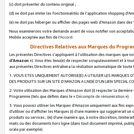
(c) doit présenter du contenu original ;
(d) ne doit pas imiter les fonctionnalités de l'application shopping d'Am
(e) ne doit pas héberger ou afficher des pages web d'Amazon dans de
Nous examinerons votre demande avant de vous notifier son acceptatio
Mobile acceptée aux fins de l'
Accord
.
Directives Relatives aux Marques du Progra
Les présentes Directives s'appliquent à l'utilisation des marques que
d'Amazon
»). Vous êtes tenu(e) de respecter scrupuleusement et à tou
aux présentes Directives entraînera la résiliation automatique de toute
1. VOUS ETES UNIQUEMENT AUTORISE(E) A UTILISER LES MARQUES D'
DES PRODUITS SUR UN SITE D'AMAZON A L'AIDE D'UN LIEN SPECIAL 
2. Votre utilisation des Marques d'Amazon doit (i) respecter la dernière
Programme (tels que définis dans le «
Décompte de rémunération
»).
3. Vous pouvez utiliser les Marques d'Amazon uniquement aux fins expr
d'utiliser ou d'afficher les Marques (i) d’une manière qui suggérerait un
produits ou services ; (iii) d’une manière qui, à notre discrétion, limit
mails ou des documents hors ligne (dans tout document imprimé, publip
orale par exemple).