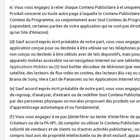
iii. Vous vous engagez à relier chaque Contenu Publicitaire à et uniqu
Produit concerné ou toute autre page à laquelle le Contenu Publicitaire
Contenu du Programme, ou conjointement avec tout Contenu du Programm
(cependant, certaines parties de votre application qui ne sont pas étroi
qu'un Site d'Amazon).
(d) Sauf accord exprès écrit préalable de notre part, vous vous engagez à
application conçue pour ou destinée à être utilisée sur les téléphones p
non conçus ou destinés à être utilisés avec de tels dispositifs, mais pouv
appareils mobiles accessible via un navigateur Internet sur une tablett
Applications Mobiles
ou (3) tout boîtier décodeur de télévision (par ex
satellite, des lecteurs de flux vidéo en continu, des lecteurs Blu-ray o
Bravia de Sony, Viera Cast de Panasonic ou les Applications Internet Viz
(e) Sauf accord exprès écrit préalable de notre part, vous vous engagez 
de regroup, d'analyser, d'extraire ou de redéfinir tout Contenu Publicitai
par des personnes physiques ou morales proposant des produits sur un
d’apprentissage automatique et ou fondamental.
(f) Vous vous engagez à ne pas (i)interférer ou tenter d'interférer de 
Créateurs ou de la PA API ; (ii) compiler ou utiliser le Contenu Publicita
sollicité de vendeurs et de clients ou d'autres activités publicitaires ; ou (
compris tout avis de propriété intellectuelle ou de droit exclusif, appar