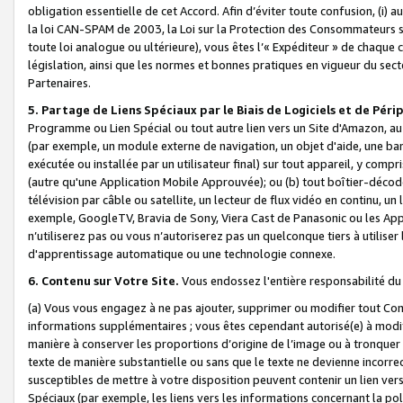
obligation essentielle de cet Accord. Afin d’éviter toute confusion, (i) a
la loi CAN-SPAM de 2003, la Loi sur la Protection des Consommateurs s
toute loi analogue ou ultérieure), vous êtes l’« Expéditeur » de chaque 
législation, ainsi que les normes et bonnes pratiques en vigueur du s
Partenaires.
5. Partage de Liens Spéciaux par le Biais de Logiciels et de Pér
Programme ou Lien Spécial ou tout autre lien vers un Site d'Amazon, au su
(par exemple, un module externe de navigation, un objet d'aide, une ba
exécutée ou installée par un utilisateur final) sur tout appareil, y comp
(autre qu'une Application Mobile Approuvée); ou (b) tout boîtier-décod
télévision par câble ou satellite, un lecteur de flux vidéo en continu, un
exemple, GoogleTV, Bravia de Sony, Viera Cast de Panasonic ou les Appli
n’utiliserez pas ou vous n’autoriserez pas un quelconque tiers à utili
d'apprentissage automatique ou une technologie connexe.
6. Contenu sur Votre Site.
Vous endossez l'entière responsabilité du
(a) Vous vous engagez à ne pas ajouter, supprimer ou modifier tout Co
informations supplémentaires ; vous êtes cependant autorisé(e) à modi
manière à conserver les proportions d’origine de l’image ou à tronquer
texte de manière substantielle ou sans que le texte ne devienne incorr
susceptibles de mettre à votre disposition peuvent contenir un lien ver
Spéciaux (par exemple, les liens vers les informations concernant la poli