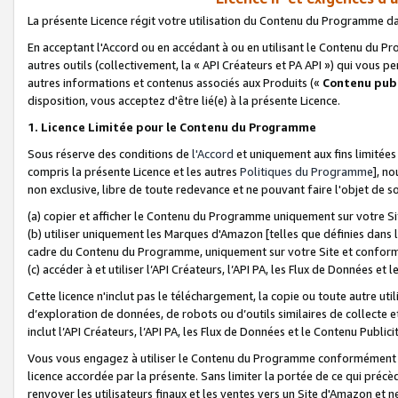
La présente Licence régit votre utilisation du Contenu du Programme d
En acceptant l'Accord ou en accédant à ou en utilisant le Contenu du P
autres outils (collectivement, la «
API Créateurs et PA API
») qui vous pe
autres informations et contenus associés aux Produits («
Contenu publ
disposition, vous acceptez d'être lié(e) à la présente Licence.
1. Licence Limitée pour le Contenu du Programme
Sous réserve des conditions de
l'Accord
et uniquement aux fins limitées
compris la présente Licence et les autres
Politiques du Programme
], n
non exclusive, libre de toute redevance et ne pouvant faire l'objet de so
(a) copier et afficher le Contenu du Programme uniquement sur votre Si
(b) utiliser uniquement les Marques d'Amazon [telles que définies dans 
cadre du Contenu du Programme, uniquement sur votre Site et confo
(c) accéder à et utiliser l’API Créateurs, l’API PA, les Flux de Données e
Cette licence n'inclut pas le téléchargement, la copie ou toute autre util
d’exploration de données, de robots ou d’outils similaires de collecte
inclut l’API Créateurs, l’API PA, les Flux de Données et le Contenu Publici
Vous vous engagez à utiliser le Contenu du Programme conformément a
licence accordée par la présente. Sans limiter la portée de ce qui pré
renvoyer les utilisateurs finaux et les ventes vers un Site d'Amazon et