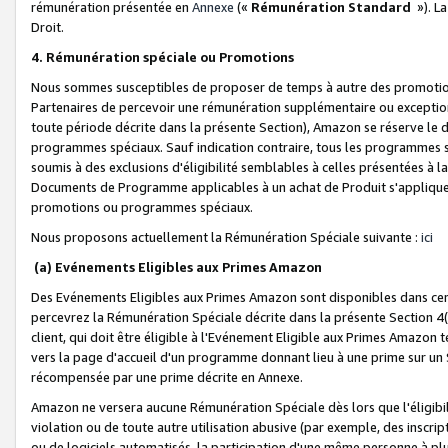
rémunération présentée en
Annexe
(«
Rémunération Standard
»). L
Droit.
4. Rémunération spéciale ou Promotions
Nous sommes susceptibles de proposer de temps à autre des promotion
Partenaires de percevoir une rémunération supplémentaire ou exceptio
toute période décrite dans la présente Section), Amazon se réserve le
programmes spéciaux. Sauf indication contraire, tous les programmes s
soumis à des exclusions d'éligibilité semblables à celles présentées à 
Documents de Programme applicables à un achat de Produit s'appliquera
promotions ou programmes spéciaux.
Nous proposons actuellement la Rémunération Spéciale suivante :
ici
(a) Evénements Eligibles aux Primes Amazon
Des Evénements Eligibles aux Primes Amazon sont disponibles dans cer
percevrez la Rémunération Spéciale décrite dans la présente Section 4(
client, qui doit être éligible à l'Evénement Eligible aux Primes Amazon te
vers la page d'accueil d'un programme donnant lieu à une prime sur un Si
récompensée par une prime décrite en Annexe.
Amazon ne versera aucune Rémunération Spéciale dès lors que l'éligibi
violation ou de toute autre utilisation abusive (par exemple, des inscrip
ou de logiciels automatisés, la participation d'une même personne à p