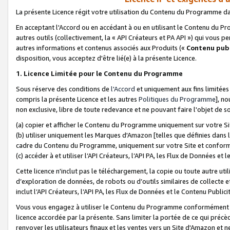
La présente Licence régit votre utilisation du Contenu du Programme d
En acceptant l'Accord ou en accédant à ou en utilisant le Contenu du P
autres outils (collectivement, la «
API Créateurs et PA API
») qui vous pe
autres informations et contenus associés aux Produits («
Contenu publ
disposition, vous acceptez d'être lié(e) à la présente Licence.
1. Licence Limitée pour le Contenu du Programme
Sous réserve des conditions de
l'Accord
et uniquement aux fins limitées
compris la présente Licence et les autres
Politiques du Programme
], n
non exclusive, libre de toute redevance et ne pouvant faire l'objet de so
(a) copier et afficher le Contenu du Programme uniquement sur votre Si
(b) utiliser uniquement les Marques d'Amazon [telles que définies dans 
cadre du Contenu du Programme, uniquement sur votre Site et confo
(c) accéder à et utiliser l’API Créateurs, l’API PA, les Flux de Données e
Cette licence n'inclut pas le téléchargement, la copie ou toute autre util
d’exploration de données, de robots ou d’outils similaires de collecte
inclut l’API Créateurs, l’API PA, les Flux de Données et le Contenu Publici
Vous vous engagez à utiliser le Contenu du Programme conformément a
licence accordée par la présente. Sans limiter la portée de ce qui pré
renvoyer les utilisateurs finaux et les ventes vers un Site d'Amazon et