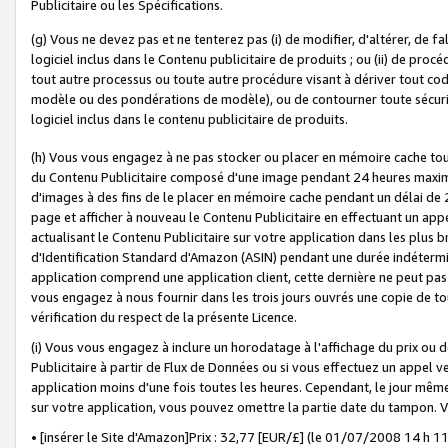
Publicitaire ou les Spécifications.
(g) Vous ne devez pas et ne tenterez pas (i) de modifier, d'altérer, de f
logiciel inclus dans le Contenu publicitaire de produits ; ou (ii) de proc
tout autre processus ou toute autre procédure visant à dériver tout c
modèle ou des pondérations de modèle), ou de contourner toute sécurité a
logiciel inclus dans le contenu publicitaire de produits.
(h) Vous vous engagez à ne pas stocker ou placer en mémoire cache tou
du Contenu Publicitaire composé d'une image pendant 24 heures maxim
d'images à des fins de le placer en mémoire cache pendant un délai de
page et afficher à nouveau le Contenu Publicitaire en effectuant un app
actualisant le Contenu Publicitaire sur votre application dans les plus 
d'Identification Standard d'Amazon (ASIN) pendant une durée indéterminé
application comprend une application client, cette dernière ne peut pa
vous engagez à nous fournir dans les trois jours ouvrés une copie de tou
vérification du respect de la présente Licence.
(i) Vous vous engagez à inclure un horodatage à l'affichage du prix ou 
Publicitaire à partir de Flux de Données ou si vous effectuez un appel ve
application moins d'une fois toutes les heures. Cependant, le jour même
sur votre application, vous pouvez omettre la partie date du tampon.
• [insérer le Site d'Amazon]Prix : 32,77 [EUR/£] (le 01/07/2008 14 h 11 