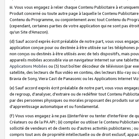
iii. Vous vous engagez à relier chaque Contenu Publicitaire à et uniqu
Produit concerné ou toute autre page à laquelle le Contenu Publicitaire
Contenu du Programme, ou conjointement avec tout Contenu du Programm
(cependant, certaines parties de votre application qui ne sont pas étroi
qu'un Site d'Amazon).
(d) Sauf accord exprès écrit préalable de notre part, vous vous engagez à
application conçue pour ou destinée à être utilisée sur les téléphones p
non conçus ou destinés à être utilisés avec de tels dispositifs, mais pouv
appareils mobiles accessible via un navigateur Internet sur une tablett
Applications Mobiles
ou (3) tout boîtier décodeur de télévision (par ex
satellite, des lecteurs de flux vidéo en continu, des lecteurs Blu-ray o
Bravia de Sony, Viera Cast de Panasonic ou les Applications Internet Viz
(e) Sauf accord exprès écrit préalable de notre part, vous vous engagez 
de regroup, d'analyser, d'extraire ou de redéfinir tout Contenu Publicitai
par des personnes physiques ou morales proposant des produits sur un
d’apprentissage automatique et ou fondamental.
(f) Vous vous engagez à ne pas (i)interférer ou tenter d'interférer de 
Créateurs ou de la PA API ; (ii) compiler ou utiliser le Contenu Publicita
sollicité de vendeurs et de clients ou d'autres activités publicitaires ; ou (
compris tout avis de propriété intellectuelle ou de droit exclusif, appar