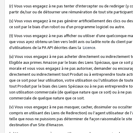
(r) Vous vous engagez à ne pas tenter d'intercepter ou de rediriger (y comp
partir de/sur ou de détourner une rémunération de tout site participa
(s) Vous vous engagez à ne pas générer artificiellement des clics ou de
ce soit par le biais d'un robot ou d'un programme logiciel ou autre.
(t) Vous vous engagez à ne pas afficher ou utiliser d’une quelconque man
que vous ayez obtenu un lien vers ledit avis ou ladite note du client par
d’utilisations de la PA API décrites dans la
Licence
.
(u) Vous vous engagez à ne pas acheter directement ou indirectement t
Eligible aux primes Amazon par le biais des Liens Spéciaux, que ce soit 
morale et vous vous engagez à ne pas autoriser, demander ou encourager
directement ou indirectement tout Produit ou à entreprendre toute acti
que ce soit pour leur utilisation, votre utilisation ou l'utilisation de
tout Produit par le biais des Liens Spéciaux ou à ne pas entreprendre t
son utilisation commerciale (de quelque nature que ce soit) ou à ne pas o
commerciale de quelque nature que ce soit.
(v) Vous vous engagez à ne pas masquer, cacher, dissimuler ou occulter 
compris en utilisant des Liens de Redirection) ou l'agent utilisateur de 
telle que nous ne puissions pas déterminer de façon raisonnable le site ou
destination d'un Site d'Amazon.