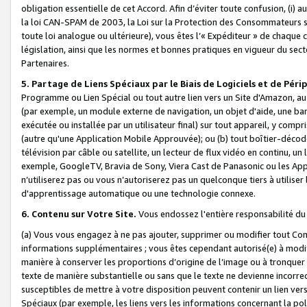
obligation essentielle de cet Accord. Afin d’éviter toute confusion, (i) a
la loi CAN-SPAM de 2003, la Loi sur la Protection des Consommateurs s
toute loi analogue ou ultérieure), vous êtes l’« Expéditeur » de chaque 
législation, ainsi que les normes et bonnes pratiques en vigueur du s
Partenaires.
5. Partage de Liens Spéciaux par le Biais de Logiciels et de Pér
Programme ou Lien Spécial ou tout autre lien vers un Site d'Amazon, au su
(par exemple, un module externe de navigation, un objet d'aide, une ba
exécutée ou installée par un utilisateur final) sur tout appareil, y comp
(autre qu'une Application Mobile Approuvée); ou (b) tout boîtier-décod
télévision par câble ou satellite, un lecteur de flux vidéo en continu, un
exemple, GoogleTV, Bravia de Sony, Viera Cast de Panasonic ou les Appli
n’utiliserez pas ou vous n’autoriserez pas un quelconque tiers à utili
d'apprentissage automatique ou une technologie connexe.
6. Contenu sur Votre Site.
Vous endossez l'entière responsabilité du
(a) Vous vous engagez à ne pas ajouter, supprimer ou modifier tout Co
informations supplémentaires ; vous êtes cependant autorisé(e) à modi
manière à conserver les proportions d’origine de l’image ou à tronquer
texte de manière substantielle ou sans que le texte ne devienne incorr
susceptibles de mettre à votre disposition peuvent contenir un lien ver
Spéciaux (par exemple, les liens vers les informations concernant la poli