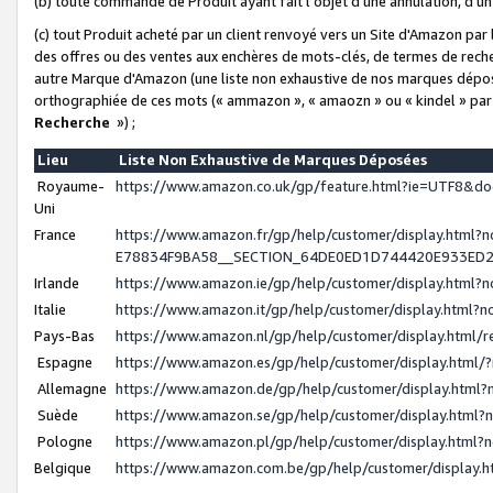
(b) toute commande de Produit ayant fait l'objet d'une annulation, d'u
(c) tout Produit acheté par un client renvoyé vers un Site d'Amazon par
des offres ou des ventes aux enchères de mots-clés, de termes de reche
autre Marque d'Amazon (une liste non exhaustive de nos marques déposée
orthographiée de ces mots (« ammazon », « amaozn » ou « kindel » par
Recherche
») ;
Lieu
Liste Non Exhaustive de Marques Déposées
Royaume-
https://www.amazon.co.uk/gp/feature.html?ie=UTF8&
Uni
France
https://www.amazon.fr/gp/help/customer/display.ht
E78834F9BA58__SECTION_64DE0ED1D744420E933ED
Irlande
https://www.amazon.ie/gp/help/customer/display.htm
Italie
https://www.amazon.it/gp/help/customer/display.html
Pays-Bas
https://www.amazon.nl/gp/help/customer/display.html
Espagne
https://www.amazon.es/gp/help/customer/display.html
Allemagne
https://www.amazon.de/gp/help/customer/display.htm
Suède
https://www.amazon.se/gp/help/customer/display.htm
Pologne
https://www.amazon.pl/gp/help/customer/display.html
Belgique
https://www.amazon.com.be/gp/help/customer/displa