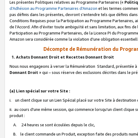
Les présentes Politiques relatives au Programme Partenaires («
Politi
d’Adhésion au Programme Partenaires d'Amazon
et les termes commenç
pas définis dans les présentes, devront s'entendre tels que définis dans 
Conditions Requises pour la Participation au Programme Partenaires, ai
de l'Accord. Afin d’éviter toute ambiguïté et sans limitation, aux fins de
Participation au Programme Partenaires, de la Licence PI du Programme 
Amazon sera considérée comme la violation d’une obligation essentielle
Décompte de Rémunération du Program
1. Achats Donnant Droit et Recettes Donnant Droit
Nous nous engageons à verser la Rémunération Standard, présentée à l
Donnant Droit
» qui – sous réserve des exclusions décrites dans le p
(a) Lien spécial sur votre Site :
i. un client clique sur un Lien Spécial placé sur votre Site à destination
ii. au cours d'une même session, qui commence lorsqu'un client clique s
produit :
A. 24 heures se sont écoulées depuis le clic,
B. le client commande un Produit, exception faite des produits numéri