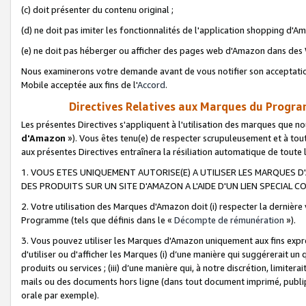
(c) doit présenter du contenu original ;
(d) ne doit pas imiter les fonctionnalités de l'application shopping d'Am
(e) ne doit pas héberger ou afficher des pages web d'Amazon dans de
Nous examinerons votre demande avant de vous notifier son acceptatio
Mobile acceptée aux fins de l'
Accord
.
Directives Relatives aux Marques du Progra
Les présentes Directives s'appliquent à l'utilisation des marques que
d'Amazon
»). Vous êtes tenu(e) de respecter scrupuleusement et à tou
aux présentes Directives entraînera la résiliation automatique de toute
1. VOUS ETES UNIQUEMENT AUTORISE(E) A UTILISER LES MARQUES D'
DES PRODUITS SUR UN SITE D'AMAZON A L'AIDE D'UN LIEN SPECIAL 
2. Votre utilisation des Marques d'Amazon doit (i) respecter la dernière
Programme (tels que définis dans le «
Décompte de rémunération
»).
3. Vous pouvez utiliser les Marques d'Amazon uniquement aux fins expr
d'utiliser ou d'afficher les Marques (i) d’une manière qui suggérerait un
produits ou services ; (iii) d’une manière qui, à notre discrétion, limit
mails ou des documents hors ligne (dans tout document imprimé, publip
orale par exemple).