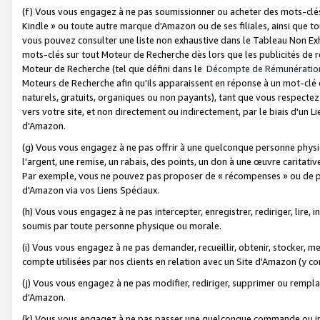
(f) Vous vous engagez à ne pas soumissionner ou acheter des mots-clés,
Kindle » ou toute autre marque d'Amazon ou de ses filiales, ainsi que t
vous pouvez consulter une liste non exhaustive dans le Tableau Non Ex
mots-clés sur tout Moteur de Recherche dès lors que les publicités de 
Moteur de Recherche (tel que défini dans le
Décompte de Rémunératio
Moteurs de Recherche afin qu'ils apparaissent en réponse à un mot-clé o
naturels, gratuits, organiques ou non payants), tant que vous respectez 
vers votre site, et non directement ou indirectement, par le biais d'un Li
d'Amazon.
(g) Vous vous engagez à ne pas offrir à une quelconque personne physi
l'argent, une remise, un rabais, des points, un don à une œuvre caritativ
Par exemple, vous ne pouvez pas proposer de « récompenses » ou de p
d'Amazon via vos Liens Spéciaux.
(h) Vous vous engagez à ne pas intercepter, enregistrer, rediriger, lire
soumis par toute personne physique ou morale.
(i) Vous vous engagez à ne pas demander, recueillir, obtenir, stocker, 
compte utilisées par nos clients en relation avec un Site d'Amazon (y c
(j) Vous vous engagez à ne pas modifier, rediriger, supprimer ou rempla
d'Amazon.
(k) Vous vous engagez à ne pas passer une quelconque commande ou init