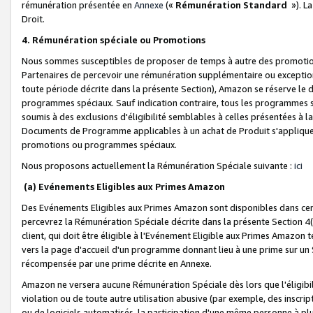
rémunération présentée en
Annexe
(«
Rémunération Standard
»). L
Droit.
4. Rémunération spéciale ou Promotions
Nous sommes susceptibles de proposer de temps à autre des promotion
Partenaires de percevoir une rémunération supplémentaire ou exceptio
toute période décrite dans la présente Section), Amazon se réserve le
programmes spéciaux. Sauf indication contraire, tous les programmes s
soumis à des exclusions d'éligibilité semblables à celles présentées à 
Documents de Programme applicables à un achat de Produit s'appliquera
promotions ou programmes spéciaux.
Nous proposons actuellement la Rémunération Spéciale suivante :
ici
(a) Evénements Eligibles aux Primes Amazon
Des Evénements Eligibles aux Primes Amazon sont disponibles dans cer
percevrez la Rémunération Spéciale décrite dans la présente Section 4(
client, qui doit être éligible à l'Evénement Eligible aux Primes Amazon te
vers la page d'accueil d'un programme donnant lieu à une prime sur un Si
récompensée par une prime décrite en Annexe.
Amazon ne versera aucune Rémunération Spéciale dès lors que l'éligibi
violation ou de toute autre utilisation abusive (par exemple, des inscrip
ou de logiciels automatisés, la participation d'une même personne à p