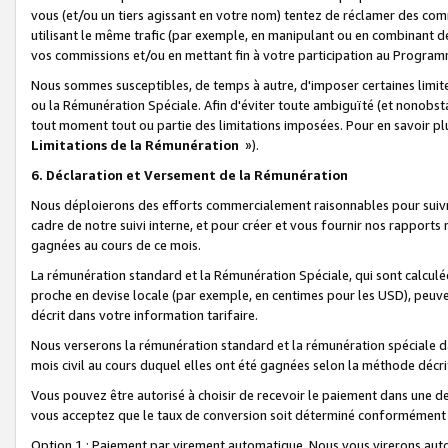
vous (et/ou un tiers agissant en votre nom) tentez de réclamer des c
utilisant le même trafic (par exemple, en manipulant ou en combinant 
vos commissions et/ou en mettant fin à votre participation au Progra
Nous sommes susceptibles, de temps à autre, d'imposer certaines limit
ou la Rémunération Spéciale. Afin d'éviter toute ambiguïté (et nonobst
tout moment tout ou partie des limitations imposées. Pour en savoir plus
Limitations de la Rémunération
»).
6. Déclaration et Versement de la Rémunération
Nous déploierons des efforts commercialement raisonnables pour suivr
cadre de notre suivi interne, et pour créer et vous fournir nos rapport
gagnées au cours de ce mois.
La rémunération standard et la Rémunération Spéciale, qui sont calcul
proche en devise locale (par exemple, en centimes pour les USD), peuve
décrit dans votre information tarifaire.
Nous verserons la rémunération standard et la rémunération spéciale da
mois civil au cours duquel elles ont été gagnées selon la méthode décr
Vous pouvez être autorisé à choisir de recevoir le paiement dans une dev
vous acceptez que le taux de conversion soit déterminé conformément
Option 1 : Paiement par virement automatique.
Nous vous virerons aut