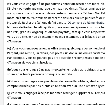
(f) Vous vous engagez à ne pas soumissionner ou acheter des mots-clés,
Kindle » ou toute autre marque d'Amazon ou de ses filiales, ainsi que t
vous pouvez consulter une liste non exhaustive dans le Tableau Non Ex
mots-clés sur tout Moteur de Recherche dès lors que les publicités de 
Moteur de Recherche (tel que défini dans le
Décompte de Rémunératio
Moteurs de Recherche afin qu'ils apparaissent en réponse à un mot-clé o
naturels, gratuits, organiques ou non payants), tant que vous respectez 
vers votre site, et non directement ou indirectement, par le biais d'un Li
d'Amazon.
(g) Vous vous engagez à ne pas offrir à une quelconque personne physi
l'argent, une remise, un rabais, des points, un don à une œuvre caritativ
Par exemple, vous ne pouvez pas proposer de « récompenses » ou de p
d'Amazon via vos Liens Spéciaux.
(h) Vous vous engagez à ne pas intercepter, enregistrer, rediriger, lire
soumis par toute personne physique ou morale.
(i) Vous vous engagez à ne pas demander, recueillir, obtenir, stocker, 
compte utilisées par nos clients en relation avec un Site d'Amazon (y c
(j) Vous vous engagez à ne pas modifier, rediriger, supprimer ou rempla
d'Amazon.
(k) Vous vous engagez à ne pas passer une quelconque commande ou init