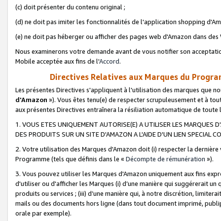
(c) doit présenter du contenu original ;
(d) ne doit pas imiter les fonctionnalités de l'application shopping d'Am
(e) ne doit pas héberger ou afficher des pages web d'Amazon dans de
Nous examinerons votre demande avant de vous notifier son acceptatio
Mobile acceptée aux fins de l'
Accord
.
Directives Relatives aux Marques du Progra
Les présentes Directives s'appliquent à l'utilisation des marques que
d'Amazon
»). Vous êtes tenu(e) de respecter scrupuleusement et à tou
aux présentes Directives entraînera la résiliation automatique de toute
1. VOUS ETES UNIQUEMENT AUTORISE(E) A UTILISER LES MARQUES D'
DES PRODUITS SUR UN SITE D'AMAZON A L'AIDE D'UN LIEN SPECIAL 
2. Votre utilisation des Marques d'Amazon doit (i) respecter la dernière
Programme (tels que définis dans le «
Décompte de rémunération
»).
3. Vous pouvez utiliser les Marques d'Amazon uniquement aux fins expr
d'utiliser ou d'afficher les Marques (i) d’une manière qui suggérerait un
produits ou services ; (iii) d’une manière qui, à notre discrétion, limit
mails ou des documents hors ligne (dans tout document imprimé, publip
orale par exemple).