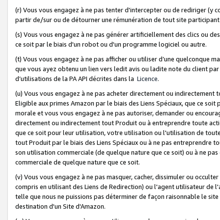
(r) Vous vous engagez à ne pas tenter d'intercepter ou de rediriger (y comp
partir de/sur ou de détourner une rémunération de tout site participa
(s) Vous vous engagez à ne pas générer artificiellement des clics ou de
ce soit par le biais d'un robot ou d'un programme logiciel ou autre.
(t) Vous vous engagez à ne pas afficher ou utiliser d’une quelconque man
que vous ayez obtenu un lien vers ledit avis ou ladite note du client par
d’utilisations de la PA API décrites dans la
Licence
.
(u) Vous vous engagez à ne pas acheter directement ou indirectement t
Eligible aux primes Amazon par le biais des Liens Spéciaux, que ce soit 
morale et vous vous engagez à ne pas autoriser, demander ou encourager
directement ou indirectement tout Produit ou à entreprendre toute acti
que ce soit pour leur utilisation, votre utilisation ou l'utilisation de
tout Produit par le biais des Liens Spéciaux ou à ne pas entreprendre t
son utilisation commerciale (de quelque nature que ce soit) ou à ne pas o
commerciale de quelque nature que ce soit.
(v) Vous vous engagez à ne pas masquer, cacher, dissimuler ou occulter 
compris en utilisant des Liens de Redirection) ou l'agent utilisateur de 
telle que nous ne puissions pas déterminer de façon raisonnable le site ou
destination d'un Site d'Amazon.