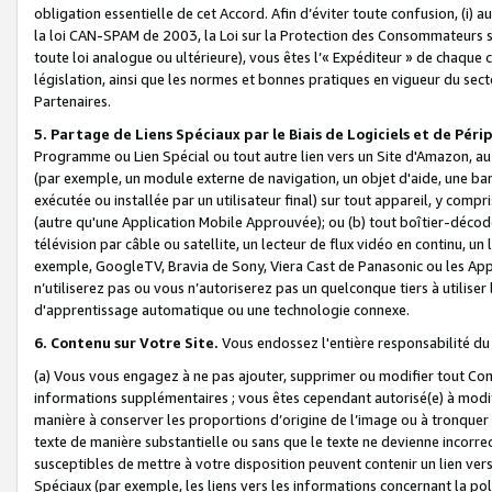
obligation essentielle de cet Accord. Afin d’éviter toute confusion, (i) a
la loi CAN-SPAM de 2003, la Loi sur la Protection des Consommateurs s
toute loi analogue ou ultérieure), vous êtes l’« Expéditeur » de chaque 
législation, ainsi que les normes et bonnes pratiques en vigueur du s
Partenaires.
5. Partage de Liens Spéciaux par le Biais de Logiciels et de Pér
Programme ou Lien Spécial ou tout autre lien vers un Site d'Amazon, au su
(par exemple, un module externe de navigation, un objet d'aide, une ba
exécutée ou installée par un utilisateur final) sur tout appareil, y comp
(autre qu'une Application Mobile Approuvée); ou (b) tout boîtier-décod
télévision par câble ou satellite, un lecteur de flux vidéo en continu, un
exemple, GoogleTV, Bravia de Sony, Viera Cast de Panasonic ou les Appli
n’utiliserez pas ou vous n’autoriserez pas un quelconque tiers à utili
d'apprentissage automatique ou une technologie connexe.
6. Contenu sur Votre Site.
Vous endossez l'entière responsabilité du
(a) Vous vous engagez à ne pas ajouter, supprimer ou modifier tout Co
informations supplémentaires ; vous êtes cependant autorisé(e) à modi
manière à conserver les proportions d’origine de l’image ou à tronquer
texte de manière substantielle ou sans que le texte ne devienne incorr
susceptibles de mettre à votre disposition peuvent contenir un lien ver
Spéciaux (par exemple, les liens vers les informations concernant la poli