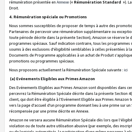
rémunération présentée en
Annexe
(«
Rémunération Standard
»). L
Droit.
4. Rémunération spéciale ou Promotions
Nous sommes susceptibles de proposer de temps à autre des promotion
Partenaires de percevoir une rémunération supplémentaire ou exceptio
toute période décrite dans la présente Section), Amazon se réserve le
programmes spéciaux. Sauf indication contraire, tous les programmes s
soumis à des exclusions d'éligibilité semblables à celles présentées à 
Documents de Programme applicables à un achat de Produit s'appliquera
promotions ou programmes spéciaux.
Nous proposons actuellement la Rémunération Spéciale suivante :
ici
(a) Evénements Eligibles aux Primes Amazon
Des Evénements Eligibles aux Primes Amazon sont disponibles dans cer
percevrez la Rémunération Spéciale décrite dans la présente Section 4(
client, qui doit être éligible à l'Evénement Eligible aux Primes Amazon te
vers la page d'accueil d'un programme donnant lieu à une prime sur un Si
récompensée par une prime décrite en Annexe.
Amazon ne versera aucune Rémunération Spéciale dès lors que l'éligibi
violation ou de toute autre utilisation abusive (par exemple, des inscrip
ou de logiciels automatisés, la participation d'une même personne à p