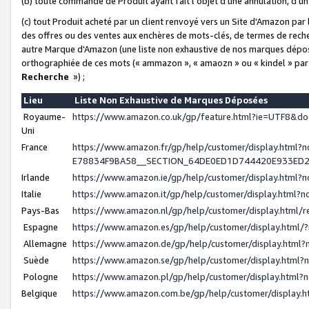
(b) toute commande de Produit ayant fait l'objet d'une annulation, d'u
(c) tout Produit acheté par un client renvoyé vers un Site d'Amazon par
des offres ou des ventes aux enchères de mots-clés, de termes de reche
autre Marque d'Amazon (une liste non exhaustive de nos marques déposée
orthographiée de ces mots (« ammazon », « amaozn » ou « kindel » par
Recherche
») ;
Lieu
Liste Non Exhaustive de Marques Déposées
Royaume-
https://www.amazon.co.uk/gp/feature.html?ie=UTF8&
Uni
France
https://www.amazon.fr/gp/help/customer/display.ht
E78834F9BA58__SECTION_64DE0ED1D744420E933ED
Irlande
https://www.amazon.ie/gp/help/customer/display.htm
Italie
https://www.amazon.it/gp/help/customer/display.html
Pays-Bas
https://www.amazon.nl/gp/help/customer/display.html
Espagne
https://www.amazon.es/gp/help/customer/display.html
Allemagne
https://www.amazon.de/gp/help/customer/display.htm
Suède
https://www.amazon.se/gp/help/customer/display.htm
Pologne
https://www.amazon.pl/gp/help/customer/display.html
Belgique
https://www.amazon.com.be/gp/help/customer/displa