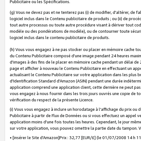
Publicitaire ou les Spécifications.
(g) Vous ne devez pas et ne tenterez pas (i) de modifier, d'altérer, de f
logiciel inclus dans le Contenu publicitaire de produits ; ou (ii) de proc
tout autre processus ou toute autre procédure visant à dériver tout c
modèle ou des pondérations de modèle), ou de contourner toute sécurité a
logiciel inclus dans le contenu publicitaire de produits.
(h) Vous vous engagez à ne pas stocker ou placer en mémoire cache tou
du Contenu Publicitaire composé d'une image pendant 24 heures maxim
d'images à des fins de le placer en mémoire cache pendant un délai de
page et afficher à nouveau le Contenu Publicitaire en effectuant un app
actualisant le Contenu Publicitaire sur votre application dans les plus 
d'Identification Standard d'Amazon (ASIN) pendant une durée indéterminé
application comprend une application client, cette dernière ne peut pa
vous engagez à nous fournir dans les trois jours ouvrés une copie de tou
vérification du respect de la présente Licence.
(i) Vous vous engagez à inclure un horodatage à l'affichage du prix ou 
Publicitaire à partir de Flux de Données ou si vous effectuez un appel ve
application moins d'une fois toutes les heures. Cependant, le jour même
sur votre application, vous pouvez omettre la partie date du tampon.
• [insérer le Site d'Amazon]Prix : 32,77 [EUR/£] (le 01/07/2008 14 h 11 