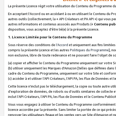
La présente Licence régit votre utilisation du Contenu du Programme d
En acceptant l'Accord ou en accédant à ou en utilisant le Contenu du P
autres outils (collectivement, la «
API Créateurs et PA API
») qui vous pe
autres informations et contenus associés aux Produits («
Contenu publ
disposition, vous acceptez d'être lié(e) à la présente Licence.
1. Licence Limitée pour le Contenu du Programme
Sous réserve des conditions de
l'Accord
et uniquement aux fins limitées
compris la présente Licence et les autres
Politiques du Programme
], n
non exclusive, libre de toute redevance et ne pouvant faire l'objet de so
(a) copier et afficher le Contenu du Programme uniquement sur votre Si
(b) utiliser uniquement les Marques d'Amazon [telles que définies dans 
cadre du Contenu du Programme, uniquement sur votre Site et confo
(c) accéder à et utiliser l’API Créateurs, l’API PA, les Flux de Données e
Cette licence n'inclut pas le téléchargement, la copie ou toute autre util
d’exploration de données, de robots ou d’outils similaires de collecte
inclut l’API Créateurs, l’API PA, les Flux de Données et le Contenu Publici
Vous vous engagez à utiliser le Contenu du Programme conformément a
licence accordée par la présente. Sans limiter la portée de ce qui pré
renvoyer les utilisateurs finaux et les ventes vers un Site d'Amazon et