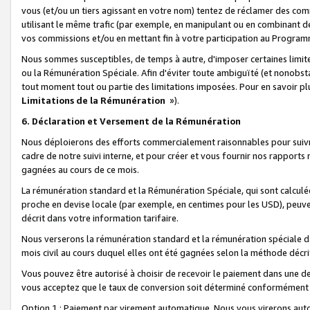
vous (et/ou un tiers agissant en votre nom) tentez de réclamer des c
utilisant le même trafic (par exemple, en manipulant ou en combinant 
vos commissions et/ou en mettant fin à votre participation au Progra
Nous sommes susceptibles, de temps à autre, d'imposer certaines limit
ou la Rémunération Spéciale. Afin d'éviter toute ambiguïté (et nonobst
tout moment tout ou partie des limitations imposées. Pour en savoir plus
Limitations de la Rémunération
»).
6. Déclaration et Versement de la Rémunération
Nous déploierons des efforts commercialement raisonnables pour suivr
cadre de notre suivi interne, et pour créer et vous fournir nos rapport
gagnées au cours de ce mois.
La rémunération standard et la Rémunération Spéciale, qui sont calcul
proche en devise locale (par exemple, en centimes pour les USD), peuve
décrit dans votre information tarifaire.
Nous verserons la rémunération standard et la rémunération spéciale da
mois civil au cours duquel elles ont été gagnées selon la méthode décr
Vous pouvez être autorisé à choisir de recevoir le paiement dans une dev
vous acceptez que le taux de conversion soit déterminé conformément
Option 1 : Paiement par virement automatique.
Nous vous virerons aut