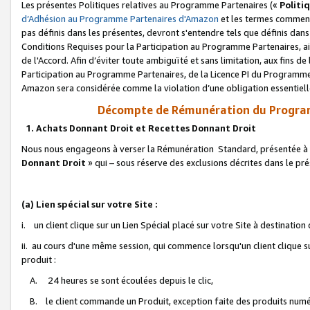
Les présentes Politiques relatives au Programme Partenaires («
Politi
d’Adhésion au Programme Partenaires d'Amazon
et les termes commenç
pas définis dans les présentes, devront s'entendre tels que définis dans 
Conditions Requises pour la Participation au Programme Partenaires, ai
de l'Accord. Afin d’éviter toute ambiguïté et sans limitation, aux fins de
Participation au Programme Partenaires, de la Licence PI du Programme 
Amazon sera considérée comme la violation d’une obligation essentielle
Décompte de Rémunération du Program
1. Achats Donnant Droit et Recettes Donnant Droit
Nous nous engageons à verser la Rémunération Standard, présentée à l
Donnant Droit
» qui – sous réserve des exclusions décrites dans le p
(a) Lien spécial sur votre Site :
i. un client clique sur un Lien Spécial placé sur votre Site à destination
ii. au cours d'une même session, qui commence lorsqu'un client clique s
produit :
A. 24 heures se sont écoulées depuis le clic,
B. le client commande un Produit, exception faite des produits numéri