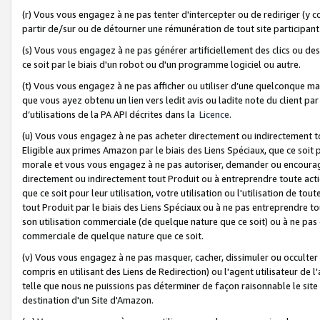
(r) Vous vous engagez à ne pas tenter d'intercepter ou de rediriger (y comp
partir de/sur ou de détourner une rémunération de tout site participa
(s) Vous vous engagez à ne pas générer artificiellement des clics ou de
ce soit par le biais d'un robot ou d'un programme logiciel ou autre.
(t) Vous vous engagez à ne pas afficher ou utiliser d’une quelconque man
que vous ayez obtenu un lien vers ledit avis ou ladite note du client par
d’utilisations de la PA API décrites dans la
Licence
.
(u) Vous vous engagez à ne pas acheter directement ou indirectement t
Eligible aux primes Amazon par le biais des Liens Spéciaux, que ce soit 
morale et vous vous engagez à ne pas autoriser, demander ou encourager
directement ou indirectement tout Produit ou à entreprendre toute acti
que ce soit pour leur utilisation, votre utilisation ou l'utilisation de
tout Produit par le biais des Liens Spéciaux ou à ne pas entreprendre t
son utilisation commerciale (de quelque nature que ce soit) ou à ne pas o
commerciale de quelque nature que ce soit.
(v) Vous vous engagez à ne pas masquer, cacher, dissimuler ou occulter 
compris en utilisant des Liens de Redirection) ou l'agent utilisateur de 
telle que nous ne puissions pas déterminer de façon raisonnable le site ou
destination d'un Site d'Amazon.