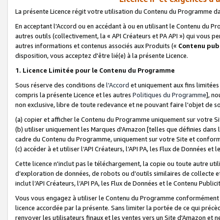
La présente Licence régit votre utilisation du Contenu du Programme d
En acceptant l'Accord ou en accédant à ou en utilisant le Contenu du P
autres outils (collectivement, la «
API Créateurs et PA API
») qui vous pe
autres informations et contenus associés aux Produits («
Contenu publ
disposition, vous acceptez d'être lié(e) à la présente Licence.
1. Licence Limitée pour le Contenu du Programme
Sous réserve des conditions de
l'Accord
et uniquement aux fins limitées
compris la présente Licence et les autres
Politiques du Programme
], n
non exclusive, libre de toute redevance et ne pouvant faire l'objet de so
(a) copier et afficher le Contenu du Programme uniquement sur votre Si
(b) utiliser uniquement les Marques d'Amazon [telles que définies dans 
cadre du Contenu du Programme, uniquement sur votre Site et confo
(c) accéder à et utiliser l’API Créateurs, l’API PA, les Flux de Données e
Cette licence n'inclut pas le téléchargement, la copie ou toute autre util
d’exploration de données, de robots ou d’outils similaires de collecte
inclut l’API Créateurs, l’API PA, les Flux de Données et le Contenu Publici
Vous vous engagez à utiliser le Contenu du Programme conformément a
licence accordée par la présente. Sans limiter la portée de ce qui pré
renvoyer les utilisateurs finaux et les ventes vers un Site d'Amazon et