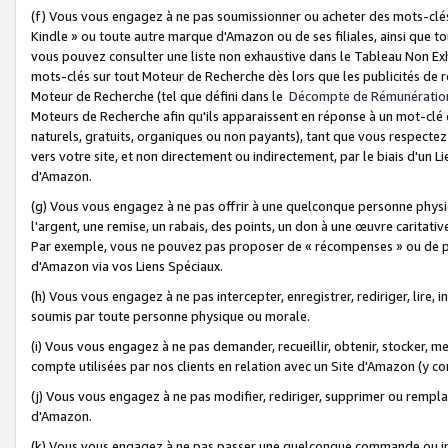
(f) Vous vous engagez à ne pas soumissionner ou acheter des mots-clés,
Kindle » ou toute autre marque d'Amazon ou de ses filiales, ainsi que t
vous pouvez consulter une liste non exhaustive dans le Tableau Non Ex
mots-clés sur tout Moteur de Recherche dès lors que les publicités de 
Moteur de Recherche (tel que défini dans le
Décompte de Rémunératio
Moteurs de Recherche afin qu'ils apparaissent en réponse à un mot-clé o
naturels, gratuits, organiques ou non payants), tant que vous respectez 
vers votre site, et non directement ou indirectement, par le biais d'un Li
d'Amazon.
(g) Vous vous engagez à ne pas offrir à une quelconque personne physi
l'argent, une remise, un rabais, des points, un don à une œuvre caritativ
Par exemple, vous ne pouvez pas proposer de « récompenses » ou de p
d'Amazon via vos Liens Spéciaux.
(h) Vous vous engagez à ne pas intercepter, enregistrer, rediriger, lire
soumis par toute personne physique ou morale.
(i) Vous vous engagez à ne pas demander, recueillir, obtenir, stocker, 
compte utilisées par nos clients en relation avec un Site d'Amazon (y c
(j) Vous vous engagez à ne pas modifier, rediriger, supprimer ou rempla
d'Amazon.
(k) Vous vous engagez à ne pas passer une quelconque commande ou init