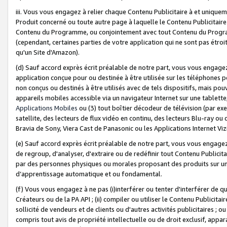
iii. Vous vous engagez à relier chaque Contenu Publicitaire à et uniqu
Produit concerné ou toute autre page à laquelle le Contenu Publicitaire
Contenu du Programme, ou conjointement avec tout Contenu du Programm
(cependant, certaines parties de votre application qui ne sont pas étroi
qu'un Site d'Amazon).
(d) Sauf accord exprès écrit préalable de notre part, vous vous engagez à
application conçue pour ou destinée à être utilisée sur les téléphones p
non conçus ou destinés à être utilisés avec de tels dispositifs, mais pouv
appareils mobiles accessible via un navigateur Internet sur une tablett
Applications Mobiles
ou (3) tout boîtier décodeur de télévision (par ex
satellite, des lecteurs de flux vidéo en continu, des lecteurs Blu-ray o
Bravia de Sony, Viera Cast de Panasonic ou les Applications Internet Viz
(e) Sauf accord exprès écrit préalable de notre part, vous vous engagez 
de regroup, d'analyser, d'extraire ou de redéfinir tout Contenu Publicitai
par des personnes physiques ou morales proposant des produits sur un
d’apprentissage automatique et ou fondamental.
(f) Vous vous engagez à ne pas (i)interférer ou tenter d'interférer de 
Créateurs ou de la PA API ; (ii) compiler ou utiliser le Contenu Publicita
sollicité de vendeurs et de clients ou d'autres activités publicitaires ; ou (
compris tout avis de propriété intellectuelle ou de droit exclusif, appar