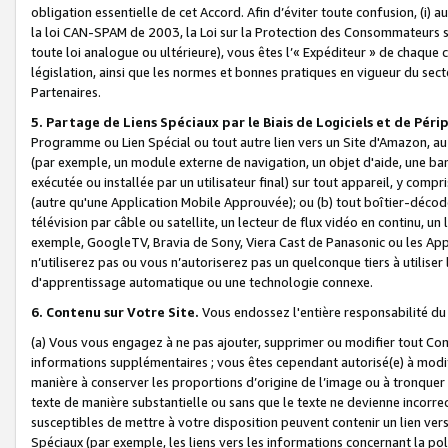
obligation essentielle de cet Accord. Afin d’éviter toute confusion, (i) a
la loi CAN-SPAM de 2003, la Loi sur la Protection des Consommateurs s
toute loi analogue ou ultérieure), vous êtes l’« Expéditeur » de chaque 
législation, ainsi que les normes et bonnes pratiques en vigueur du s
Partenaires.
5. Partage de Liens Spéciaux par le Biais de Logiciels et de Pér
Programme ou Lien Spécial ou tout autre lien vers un Site d'Amazon, au su
(par exemple, un module externe de navigation, un objet d'aide, une ba
exécutée ou installée par un utilisateur final) sur tout appareil, y comp
(autre qu'une Application Mobile Approuvée); ou (b) tout boîtier-décod
télévision par câble ou satellite, un lecteur de flux vidéo en continu, un
exemple, GoogleTV, Bravia de Sony, Viera Cast de Panasonic ou les Appli
n’utiliserez pas ou vous n’autoriserez pas un quelconque tiers à utili
d'apprentissage automatique ou une technologie connexe.
6. Contenu sur Votre Site.
Vous endossez l'entière responsabilité du
(a) Vous vous engagez à ne pas ajouter, supprimer ou modifier tout Co
informations supplémentaires ; vous êtes cependant autorisé(e) à modi
manière à conserver les proportions d’origine de l’image ou à tronquer
texte de manière substantielle ou sans que le texte ne devienne incorr
susceptibles de mettre à votre disposition peuvent contenir un lien ver
Spéciaux (par exemple, les liens vers les informations concernant la poli