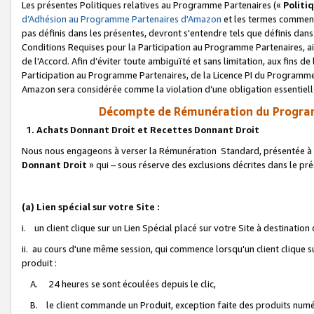
Les présentes Politiques relatives au Programme Partenaires («
Politi
d’Adhésion au Programme Partenaires d'Amazon
et les termes commenç
pas définis dans les présentes, devront s'entendre tels que définis dans 
Conditions Requises pour la Participation au Programme Partenaires, ai
de l'Accord. Afin d’éviter toute ambiguïté et sans limitation, aux fins de
Participation au Programme Partenaires, de la Licence PI du Programme 
Amazon sera considérée comme la violation d’une obligation essentielle
Décompte de Rémunération du Program
1. Achats Donnant Droit et Recettes Donnant Droit
Nous nous engageons à verser la Rémunération Standard, présentée à l
Donnant Droit
» qui – sous réserve des exclusions décrites dans le p
(a) Lien spécial sur votre Site :
i. un client clique sur un Lien Spécial placé sur votre Site à destination
ii. au cours d'une même session, qui commence lorsqu'un client clique s
produit :
A. 24 heures se sont écoulées depuis le clic,
B. le client commande un Produit, exception faite des produits numéri