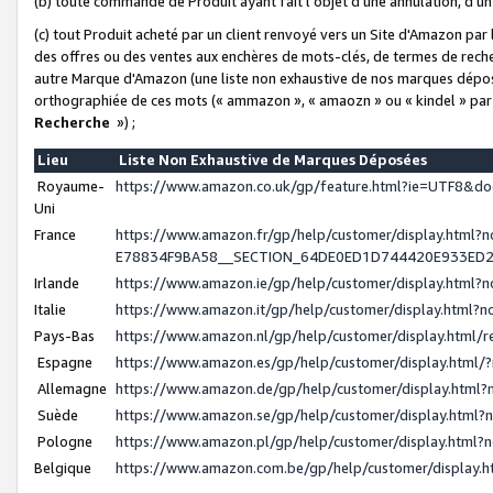
(b) toute commande de Produit ayant fait l'objet d'une annulation, d'u
(c) tout Produit acheté par un client renvoyé vers un Site d'Amazon par
des offres ou des ventes aux enchères de mots-clés, de termes de reche
autre Marque d'Amazon (une liste non exhaustive de nos marques déposée
orthographiée de ces mots (« ammazon », « amaozn » ou « kindel » par
Recherche
») ;
Lieu
Liste Non Exhaustive de Marques Déposées
Royaume-
https://www.amazon.co.uk/gp/feature.html?ie=UTF8&
Uni
France
https://www.amazon.fr/gp/help/customer/display.ht
E78834F9BA58__SECTION_64DE0ED1D744420E933ED
Irlande
https://www.amazon.ie/gp/help/customer/display.htm
Italie
https://www.amazon.it/gp/help/customer/display.html
Pays-Bas
https://www.amazon.nl/gp/help/customer/display.html
Espagne
https://www.amazon.es/gp/help/customer/display.html
Allemagne
https://www.amazon.de/gp/help/customer/display.htm
Suède
https://www.amazon.se/gp/help/customer/display.htm
Pologne
https://www.amazon.pl/gp/help/customer/display.html
Belgique
https://www.amazon.com.be/gp/help/customer/displa