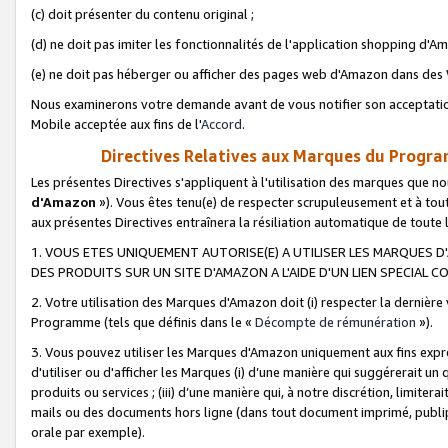
(c) doit présenter du contenu original ;
(d) ne doit pas imiter les fonctionnalités de l'application shopping d'Am
(e) ne doit pas héberger ou afficher des pages web d'Amazon dans de
Nous examinerons votre demande avant de vous notifier son acceptatio
Mobile acceptée aux fins de l'
Accord
.
Directives Relatives aux Marques du Progra
Les présentes Directives s'appliquent à l'utilisation des marques que
d'Amazon
»). Vous êtes tenu(e) de respecter scrupuleusement et à tou
aux présentes Directives entraînera la résiliation automatique de toute
1. VOUS ETES UNIQUEMENT AUTORISE(E) A UTILISER LES MARQUES D'
DES PRODUITS SUR UN SITE D'AMAZON A L'AIDE D'UN LIEN SPECIAL 
2. Votre utilisation des Marques d'Amazon doit (i) respecter la dernière
Programme (tels que définis dans le «
Décompte de rémunération
»).
3. Vous pouvez utiliser les Marques d'Amazon uniquement aux fins expr
d'utiliser ou d'afficher les Marques (i) d’une manière qui suggérerait un
produits ou services ; (iii) d’une manière qui, à notre discrétion, limit
mails ou des documents hors ligne (dans tout document imprimé, publip
orale par exemple).