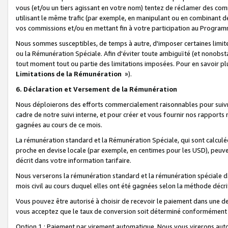
vous (et/ou un tiers agissant en votre nom) tentez de réclamer des c
utilisant le même trafic (par exemple, en manipulant ou en combinant 
vos commissions et/ou en mettant fin à votre participation au Progra
Nous sommes susceptibles, de temps à autre, d'imposer certaines limit
ou la Rémunération Spéciale. Afin d'éviter toute ambiguïté (et nonobst
tout moment tout ou partie des limitations imposées. Pour en savoir plus
Limitations de la Rémunération
»).
6. Déclaration et Versement de la Rémunération
Nous déploierons des efforts commercialement raisonnables pour suivr
cadre de notre suivi interne, et pour créer et vous fournir nos rapport
gagnées au cours de ce mois.
La rémunération standard et la Rémunération Spéciale, qui sont calcul
proche en devise locale (par exemple, en centimes pour les USD), peuve
décrit dans votre information tarifaire.
Nous verserons la rémunération standard et la rémunération spéciale da
mois civil au cours duquel elles ont été gagnées selon la méthode décr
Vous pouvez être autorisé à choisir de recevoir le paiement dans une dev
vous acceptez que le taux de conversion soit déterminé conformément
Option 1 : Paiement par virement automatique.
Nous vous virerons aut