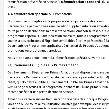
rémunération présentée en
Annexe
(«
Rémunération Standard
»). L
Droit.
4. Rémunération spéciale ou Promotions
Nous sommes susceptibles de proposer de temps à autre des promotion
Partenaires de percevoir une rémunération supplémentaire ou exceptio
toute période décrite dans la présente Section), Amazon se réserve le
programmes spéciaux. Sauf indication contraire, tous les programmes s
soumis à des exclusions d'éligibilité semblables à celles présentées à 
Documents de Programme applicables à un achat de Produit s'appliquera
promotions ou programmes spéciaux.
Nous proposons actuellement la Rémunération Spéciale suivante :
ici
(a) Evénements Eligibles aux Primes Amazon
Des Evénements Eligibles aux Primes Amazon sont disponibles dans cer
percevrez la Rémunération Spéciale décrite dans la présente Section 4(
client, qui doit être éligible à l'Evénement Eligible aux Primes Amazon te
vers la page d'accueil d'un programme donnant lieu à une prime sur un Si
récompensée par une prime décrite en Annexe.
Amazon ne versera aucune Rémunération Spéciale dès lors que l'éligibi
violation ou de toute autre utilisation abusive (par exemple, des inscrip
ou de logiciels automatisés, la participation d'une même personne à p