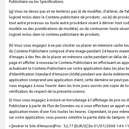
Publicitaire ou les Spécifications.
(g) Vous ne devez pas et ne tenterez pas (i) de modifier, d'altérer, de f
logiciel inclus dans le Contenu publicitaire de produits ; ou (ii) de proc
tout autre processus ou toute autre procédure visant à dériver tout c
modèle ou des pondérations de modèle), ou de contourner toute sécurité a
logiciel inclus dans le contenu publicitaire de produits.
(h) Vous vous engagez à ne pas stocker ou placer en mémoire cache tou
du Contenu Publicitaire composé d'une image pendant 24 heures maxim
d'images à des fins de le placer en mémoire cache pendant un délai de
page et afficher à nouveau le Contenu Publicitaire en effectuant un app
actualisant le Contenu Publicitaire sur votre application dans les plus 
d'Identification Standard d'Amazon (ASIN) pendant une durée indéterminé
application comprend une application client, cette dernière ne peut pa
vous engagez à nous fournir dans les trois jours ouvrés une copie de tou
vérification du respect de la présente Licence.
(i) Vous vous engagez à inclure un horodatage à l'affichage du prix ou 
Publicitaire à partir de Flux de Données ou si vous effectuez un appel ve
application moins d'une fois toutes les heures. Cependant, le jour même
sur votre application, vous pouvez omettre la partie date du tampon.
• [insérer le Site d'Amazon]Prix : 32,77 [EUR/£] (le 01/07/2008 14 h 11 