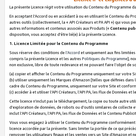
La présente Licence régit votre utilisation du Contenu du Programme d
En acceptant l'Accord ou en accédant à ou en utilisant le Contenu du P
autres outils (collectivement, la «
API Créateurs et PA API
») qui vous pe
autres informations et contenus associés aux Produits («
Contenu publ
disposition, vous acceptez d'être lié(e) à la présente Licence.
1. Licence Limitée pour le Contenu du Programme
Sous réserve des conditions de
l'Accord
et uniquement aux fins limitées
compris la présente Licence et les autres
Politiques du Programme
], n
non exclusive, libre de toute redevance et ne pouvant faire l'objet de so
(a) copier et afficher le Contenu du Programme uniquement sur votre Si
(b) utiliser uniquement les Marques d'Amazon [telles que définies dans 
cadre du Contenu du Programme, uniquement sur votre Site et confo
(c) accéder à et utiliser l’API Créateurs, l’API PA, les Flux de Données e
Cette licence n'inclut pas le téléchargement, la copie ou toute autre util
d’exploration de données, de robots ou d’outils similaires de collecte
inclut l’API Créateurs, l’API PA, les Flux de Données et le Contenu Publici
Vous vous engagez à utiliser le Contenu du Programme conformément a
licence accordée par la présente. Sans limiter la portée de ce qui pré
renvoyer les utilisateurs finaux et les ventes vers un Site d'Amazon et