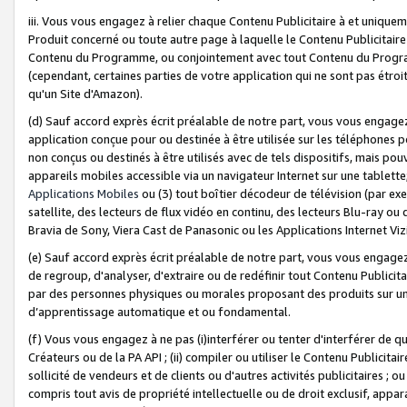
iii. Vous vous engagez à relier chaque Contenu Publicitaire à et uniqu
Produit concerné ou toute autre page à laquelle le Contenu Publicitaire
Contenu du Programme, ou conjointement avec tout Contenu du Programm
(cependant, certaines parties de votre application qui ne sont pas étroi
qu'un Site d'Amazon).
(d) Sauf accord exprès écrit préalable de notre part, vous vous engagez à
application conçue pour ou destinée à être utilisée sur les téléphones p
non conçus ou destinés à être utilisés avec de tels dispositifs, mais pouv
appareils mobiles accessible via un navigateur Internet sur une tablett
Applications Mobiles
ou (3) tout boîtier décodeur de télévision (par ex
satellite, des lecteurs de flux vidéo en continu, des lecteurs Blu-ray o
Bravia de Sony, Viera Cast de Panasonic ou les Applications Internet Viz
(e) Sauf accord exprès écrit préalable de notre part, vous vous engagez 
de regroup, d'analyser, d'extraire ou de redéfinir tout Contenu Publicitai
par des personnes physiques ou morales proposant des produits sur un
d’apprentissage automatique et ou fondamental.
(f) Vous vous engagez à ne pas (i)interférer ou tenter d'interférer de 
Créateurs ou de la PA API ; (ii) compiler ou utiliser le Contenu Publicita
sollicité de vendeurs et de clients ou d'autres activités publicitaires ; ou (
compris tout avis de propriété intellectuelle ou de droit exclusif, appar