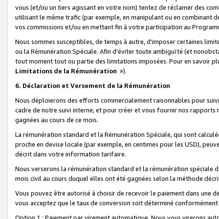
vous (et/ou un tiers agissant en votre nom) tentez de réclamer des c
utilisant le même trafic (par exemple, en manipulant ou en combinant 
vos commissions et/ou en mettant fin à votre participation au Progra
Nous sommes susceptibles, de temps à autre, d'imposer certaines limit
ou la Rémunération Spéciale. Afin d'éviter toute ambiguïté (et nonobst
tout moment tout ou partie des limitations imposées. Pour en savoir plus
Limitations de la Rémunération
»).
6. Déclaration et Versement de la Rémunération
Nous déploierons des efforts commercialement raisonnables pour suivr
cadre de notre suivi interne, et pour créer et vous fournir nos rapport
gagnées au cours de ce mois.
La rémunération standard et la Rémunération Spéciale, qui sont calcul
proche en devise locale (par exemple, en centimes pour les USD), peuve
décrit dans votre information tarifaire.
Nous verserons la rémunération standard et la rémunération spéciale da
mois civil au cours duquel elles ont été gagnées selon la méthode décr
Vous pouvez être autorisé à choisir de recevoir le paiement dans une dev
vous acceptez que le taux de conversion soit déterminé conformément
Option 1 : Paiement par virement automatique.
Nous vous virerons aut