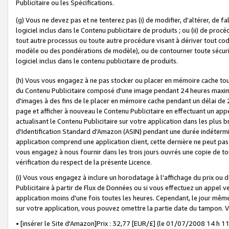
Publicitaire ou les Spécifications.
(g) Vous ne devez pas et ne tenterez pas (i) de modifier, d'altérer, de f
logiciel inclus dans le Contenu publicitaire de produits ; ou (ii) de proc
tout autre processus ou toute autre procédure visant à dériver tout c
modèle ou des pondérations de modèle), ou de contourner toute sécurité a
logiciel inclus dans le contenu publicitaire de produits.
(h) Vous vous engagez à ne pas stocker ou placer en mémoire cache tou
du Contenu Publicitaire composé d'une image pendant 24 heures maxim
d'images à des fins de le placer en mémoire cache pendant un délai de
page et afficher à nouveau le Contenu Publicitaire en effectuant un app
actualisant le Contenu Publicitaire sur votre application dans les plus 
d'Identification Standard d'Amazon (ASIN) pendant une durée indéterminé
application comprend une application client, cette dernière ne peut pa
vous engagez à nous fournir dans les trois jours ouvrés une copie de tou
vérification du respect de la présente Licence.
(i) Vous vous engagez à inclure un horodatage à l'affichage du prix ou 
Publicitaire à partir de Flux de Données ou si vous effectuez un appel ve
application moins d'une fois toutes les heures. Cependant, le jour même
sur votre application, vous pouvez omettre la partie date du tampon.
• [insérer le Site d'Amazon]Prix : 32,77 [EUR/£] (le 01/07/2008 14 h 11 