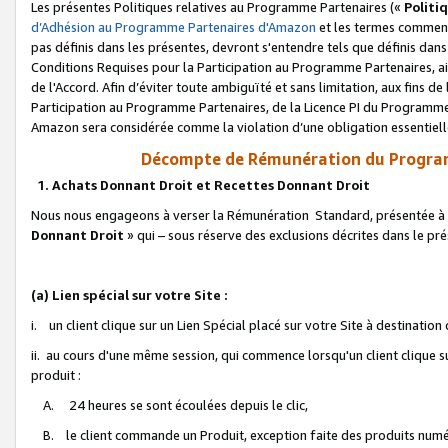
Les présentes Politiques relatives au Programme Partenaires («
Politi
d’Adhésion au Programme Partenaires d'Amazon
et les termes commenç
pas définis dans les présentes, devront s'entendre tels que définis dans 
Conditions Requises pour la Participation au Programme Partenaires, ai
de l'Accord. Afin d’éviter toute ambiguïté et sans limitation, aux fins de
Participation au Programme Partenaires, de la Licence PI du Programme 
Amazon sera considérée comme la violation d’une obligation essentielle
Décompte de Rémunération du Program
1. Achats Donnant Droit et Recettes Donnant Droit
Nous nous engageons à verser la Rémunération Standard, présentée à l
Donnant Droit
» qui – sous réserve des exclusions décrites dans le p
(a) Lien spécial sur votre Site :
i. un client clique sur un Lien Spécial placé sur votre Site à destination
ii. au cours d'une même session, qui commence lorsqu'un client clique s
produit :
A. 24 heures se sont écoulées depuis le clic,
B. le client commande un Produit, exception faite des produits numéri