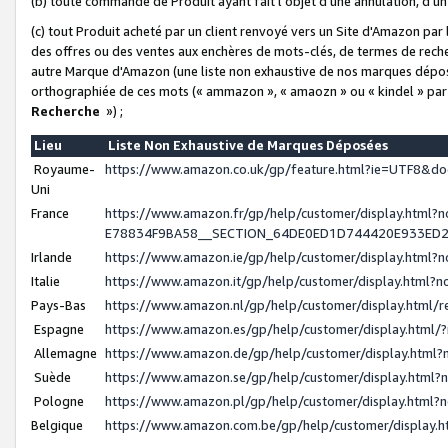
(b) toute commande de Produit ayant fait l'objet d'une annulation, d'u
(c) tout Produit acheté par un client renvoyé vers un Site d'Amazon par
des offres ou des ventes aux enchères de mots-clés, de termes de reche
autre Marque d'Amazon (une liste non exhaustive de nos marques déposée
orthographiée de ces mots (« ammazon », « amaozn » ou « kindel » par
Recherche
») ;
Lieu
Liste Non Exhaustive de Marques Déposées
Royaume-
https://www.amazon.co.uk/gp/feature.html?ie=UTF8&
Uni
France
https://www.amazon.fr/gp/help/customer/display.ht
E78834F9BA58__SECTION_64DE0ED1D744420E933ED
Irlande
https://www.amazon.ie/gp/help/customer/display.htm
Italie
https://www.amazon.it/gp/help/customer/display.html
Pays-Bas
https://www.amazon.nl/gp/help/customer/display.html
Espagne
https://www.amazon.es/gp/help/customer/display.html
Allemagne
https://www.amazon.de/gp/help/customer/display.htm
Suède
https://www.amazon.se/gp/help/customer/display.htm
Pologne
https://www.amazon.pl/gp/help/customer/display.html
Belgique
https://www.amazon.com.be/gp/help/customer/displa