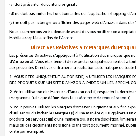
(c) doit présenter du contenu original ;
(d) ne doit pas imiter les fonctionnalités de l'application shopping d'Am
(e) ne doit pas héberger ou afficher des pages web d'Amazon dans de
Nous examinerons votre demande avant de vous notifier son acceptatio
Mobile acceptée aux fins de l'
Accord
.
Directives Relatives aux Marques du Progra
Les présentes Directives s'appliquent à l'utilisation des marques que
d'Amazon
»). Vous êtes tenu(e) de respecter scrupuleusement et à tou
aux présentes Directives entraînera la résiliation automatique de toute
1. VOUS ETES UNIQUEMENT AUTORISE(E) A UTILISER LES MARQUES D'
DES PRODUITS SUR UN SITE D'AMAZON A L'AIDE D'UN LIEN SPECIAL 
2. Votre utilisation des Marques d'Amazon doit (i) respecter la dernière
Programme (tels que définis dans le «
Décompte de rémunération
»).
3. Vous pouvez utiliser les Marques d'Amazon uniquement aux fins expr
d'utiliser ou d'afficher les Marques (i) d’une manière qui suggérerait un
produits ou services ; (iii) d’une manière qui, à notre discrétion, limit
mails ou des documents hors ligne (dans tout document imprimé, publip
orale par exemple).