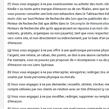
(f) Vous vous engagez à ne pas soumissionner ou acheter des mots-clés,
Kindle » ou toute autre marque d'Amazon ou de ses filiales, ainsi que t
vous pouvez consulter une liste non exhaustive dans le Tableau Non Ex
mots-clés sur tout Moteur de Recherche dès lors que les publicités de 
Moteur de Recherche (tel que défini dans le
Décompte de Rémunératio
Moteurs de Recherche afin qu'ils apparaissent en réponse à un mot-clé o
naturels, gratuits, organiques ou non payants), tant que vous respectez 
vers votre site, et non directement ou indirectement, par le biais d'un Li
d'Amazon.
(g) Vous vous engagez à ne pas offrir à une quelconque personne physi
l'argent, une remise, un rabais, des points, un don à une œuvre caritativ
Par exemple, vous ne pouvez pas proposer de « récompenses » ou de p
d'Amazon via vos Liens Spéciaux.
(h) Vous vous engagez à ne pas intercepter, enregistrer, rediriger, lire
soumis par toute personne physique ou morale.
(i) Vous vous engagez à ne pas demander, recueillir, obtenir, stocker, 
compte utilisées par nos clients en relation avec un Site d'Amazon (y c
(j) Vous vous engagez à ne pas modifier, rediriger, supprimer ou rempla
d'Amazon.
(k) Vous vous engagez à ne pas passer une quelconque commande ou init