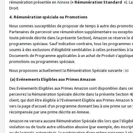
rémunération présentée en
Annexe
(«
Rémunération Standard
»). L
Droit.
4. Rémunération spéciale ou Promotions
Nous sommes susceptibles de proposer de temps à autre des promotion
Partenaires de percevoir une rémunération supplémentaire ou exceptio
toute période décrite dans la présente Section), Amazon se réserve le
programmes spéciaux. Sauf indication contraire, tous les programmes s
soumis à des exclusions d'éligibilité semblables à celles présentées à 
Documents de Programme applicables à un achat de Produit s'appliquera
promotions ou programmes spéciaux.
Nous proposons actuellement la Rémunération Spéciale suivante :
ici
(a) Evénements Eligibles aux Primes Amazon
Des Evénements Eligibles aux Primes Amazon sont disponibles dans cer
percevrez la Rémunération Spéciale décrite dans la présente Section 4(
client, qui doit être éligible à l'Evénement Eligible aux Primes Amazon te
vers la page d'accueil d'un programme donnant lieu à une prime sur un Si
récompensée par une prime décrite en Annexe.
Amazon ne versera aucune Rémunération Spéciale dès lors que l'éligibi
violation ou de toute autre utilisation abusive (par exemple, des inscrip
ou de logiciels automatisés, la participation d'une même personne à p