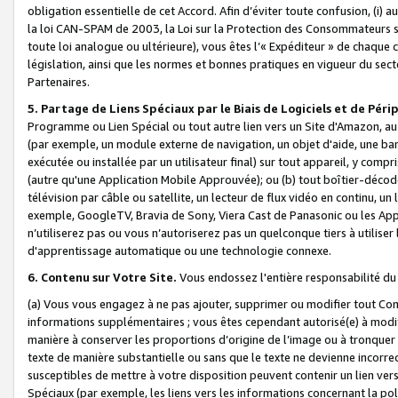
obligation essentielle de cet Accord. Afin d’éviter toute confusion, (i) a
la loi CAN-SPAM de 2003, la Loi sur la Protection des Consommateurs s
toute loi analogue ou ultérieure), vous êtes l’« Expéditeur » de chaque 
législation, ainsi que les normes et bonnes pratiques en vigueur du s
Partenaires.
5. Partage de Liens Spéciaux par le Biais de Logiciels et de Pér
Programme ou Lien Spécial ou tout autre lien vers un Site d'Amazon, au su
(par exemple, un module externe de navigation, un objet d'aide, une ba
exécutée ou installée par un utilisateur final) sur tout appareil, y comp
(autre qu'une Application Mobile Approuvée); ou (b) tout boîtier-décod
télévision par câble ou satellite, un lecteur de flux vidéo en continu, un
exemple, GoogleTV, Bravia de Sony, Viera Cast de Panasonic ou les Appli
n’utiliserez pas ou vous n’autoriserez pas un quelconque tiers à utili
d'apprentissage automatique ou une technologie connexe.
6. Contenu sur Votre Site.
Vous endossez l'entière responsabilité du
(a) Vous vous engagez à ne pas ajouter, supprimer ou modifier tout Co
informations supplémentaires ; vous êtes cependant autorisé(e) à modi
manière à conserver les proportions d’origine de l’image ou à tronquer
texte de manière substantielle ou sans que le texte ne devienne incorr
susceptibles de mettre à votre disposition peuvent contenir un lien ver
Spéciaux (par exemple, les liens vers les informations concernant la poli