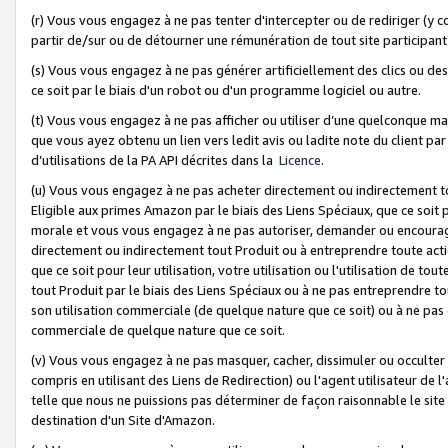
(r) Vous vous engagez à ne pas tenter d'intercepter ou de rediriger (y comp
partir de/sur ou de détourner une rémunération de tout site participa
(s) Vous vous engagez à ne pas générer artificiellement des clics ou de
ce soit par le biais d'un robot ou d'un programme logiciel ou autre.
(t) Vous vous engagez à ne pas afficher ou utiliser d’une quelconque man
que vous ayez obtenu un lien vers ledit avis ou ladite note du client par
d’utilisations de la PA API décrites dans la
Licence
.
(u) Vous vous engagez à ne pas acheter directement ou indirectement t
Eligible aux primes Amazon par le biais des Liens Spéciaux, que ce soit 
morale et vous vous engagez à ne pas autoriser, demander ou encourager
directement ou indirectement tout Produit ou à entreprendre toute acti
que ce soit pour leur utilisation, votre utilisation ou l'utilisation de
tout Produit par le biais des Liens Spéciaux ou à ne pas entreprendre t
son utilisation commerciale (de quelque nature que ce soit) ou à ne pas o
commerciale de quelque nature que ce soit.
(v) Vous vous engagez à ne pas masquer, cacher, dissimuler ou occulter 
compris en utilisant des Liens de Redirection) ou l'agent utilisateur de 
telle que nous ne puissions pas déterminer de façon raisonnable le site ou
destination d'un Site d'Amazon.