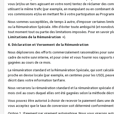
vous (et/ou un tiers agissant en votre nom) tentez de réclamer des c
utilisant le même trafic (par exemple, en manipulant ou en combinant 
vos commissions et/ou en mettant fin à votre participation au Progra
Nous sommes susceptibles, de temps à autre, d'imposer certaines limit
ou la Rémunération Spéciale. Afin d'éviter toute ambiguïté (et nonobst
tout moment tout ou partie des limitations imposées. Pour en savoir plus
Limitations de la Rémunération
»).
6. Déclaration et Versement de la Rémunération
Nous déploierons des efforts commercialement raisonnables pour suivr
cadre de notre suivi interne, et pour créer et vous fournir nos rapport
gagnées au cours de ce mois.
La rémunération standard et la Rémunération Spéciale, qui sont calcul
proche en devise locale (par exemple, en centimes pour les USD), peuve
décrit dans votre information tarifaire.
Nous verserons la rémunération standard et la rémunération spéciale da
mois civil au cours duquel elles ont été gagnées selon la méthode décr
Vous pouvez être autorisé à choisir de recevoir le paiement dans une dev
vous acceptez que le taux de conversion soit déterminé conformément
Option 1 : Paiement par virement automatique.
Nous vous virerons aut