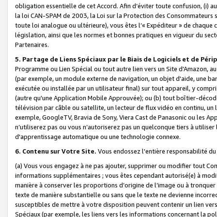
obligation essentielle de cet Accord. Afin d’éviter toute confusion, (i) a
la loi CAN-SPAM de 2003, la Loi sur la Protection des Consommateurs s
toute loi analogue ou ultérieure), vous êtes l’« Expéditeur » de chaque 
législation, ainsi que les normes et bonnes pratiques en vigueur du s
Partenaires.
5. Partage de Liens Spéciaux par le Biais de Logiciels et de Pér
Programme ou Lien Spécial ou tout autre lien vers un Site d'Amazon, au su
(par exemple, un module externe de navigation, un objet d'aide, une ba
exécutée ou installée par un utilisateur final) sur tout appareil, y comp
(autre qu'une Application Mobile Approuvée); ou (b) tout boîtier-décod
télévision par câble ou satellite, un lecteur de flux vidéo en continu, un
exemple, GoogleTV, Bravia de Sony, Viera Cast de Panasonic ou les Appli
n’utiliserez pas ou vous n’autoriserez pas un quelconque tiers à utili
d'apprentissage automatique ou une technologie connexe.
6. Contenu sur Votre Site.
Vous endossez l'entière responsabilité du
(a) Vous vous engagez à ne pas ajouter, supprimer ou modifier tout Co
informations supplémentaires ; vous êtes cependant autorisé(e) à modi
manière à conserver les proportions d’origine de l’image ou à tronquer
texte de manière substantielle ou sans que le texte ne devienne incorr
susceptibles de mettre à votre disposition peuvent contenir un lien ver
Spéciaux (par exemple, les liens vers les informations concernant la poli