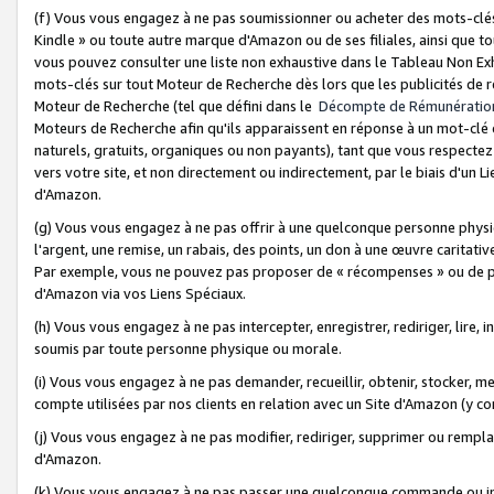
(f) Vous vous engagez à ne pas soumissionner ou acheter des mots-clés,
Kindle » ou toute autre marque d'Amazon ou de ses filiales, ainsi que t
vous pouvez consulter une liste non exhaustive dans le Tableau Non Ex
mots-clés sur tout Moteur de Recherche dès lors que les publicités de 
Moteur de Recherche (tel que défini dans le
Décompte de Rémunératio
Moteurs de Recherche afin qu'ils apparaissent en réponse à un mot-clé o
naturels, gratuits, organiques ou non payants), tant que vous respectez 
vers votre site, et non directement ou indirectement, par le biais d'un Li
d'Amazon.
(g) Vous vous engagez à ne pas offrir à une quelconque personne physi
l'argent, une remise, un rabais, des points, un don à une œuvre caritativ
Par exemple, vous ne pouvez pas proposer de « récompenses » ou de p
d'Amazon via vos Liens Spéciaux.
(h) Vous vous engagez à ne pas intercepter, enregistrer, rediriger, lire
soumis par toute personne physique ou morale.
(i) Vous vous engagez à ne pas demander, recueillir, obtenir, stocker, 
compte utilisées par nos clients en relation avec un Site d'Amazon (y c
(j) Vous vous engagez à ne pas modifier, rediriger, supprimer ou rempla
d'Amazon.
(k) Vous vous engagez à ne pas passer une quelconque commande ou init