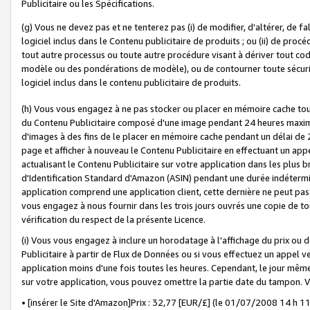
Publicitaire ou les Spécifications.
(g) Vous ne devez pas et ne tenterez pas (i) de modifier, d'altérer, de f
logiciel inclus dans le Contenu publicitaire de produits ; ou (ii) de proc
tout autre processus ou toute autre procédure visant à dériver tout c
modèle ou des pondérations de modèle), ou de contourner toute sécurité a
logiciel inclus dans le contenu publicitaire de produits.
(h) Vous vous engagez à ne pas stocker ou placer en mémoire cache tou
du Contenu Publicitaire composé d'une image pendant 24 heures maxim
d'images à des fins de le placer en mémoire cache pendant un délai de
page et afficher à nouveau le Contenu Publicitaire en effectuant un app
actualisant le Contenu Publicitaire sur votre application dans les plus 
d'Identification Standard d'Amazon (ASIN) pendant une durée indéterminé
application comprend une application client, cette dernière ne peut pa
vous engagez à nous fournir dans les trois jours ouvrés une copie de tou
vérification du respect de la présente Licence.
(i) Vous vous engagez à inclure un horodatage à l'affichage du prix ou 
Publicitaire à partir de Flux de Données ou si vous effectuez un appel ve
application moins d'une fois toutes les heures. Cependant, le jour même
sur votre application, vous pouvez omettre la partie date du tampon.
• [insérer le Site d'Amazon]Prix : 32,77 [EUR/£] (le 01/07/2008 14 h 11 