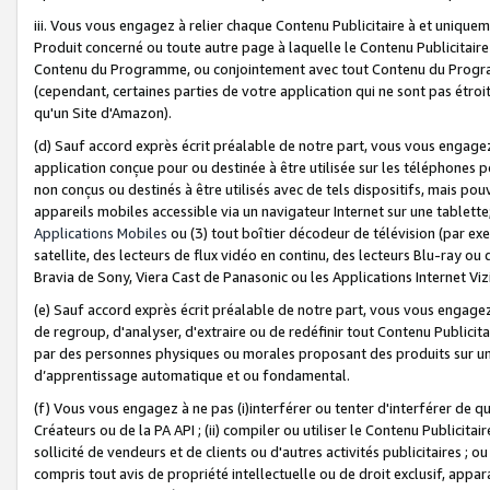
iii. Vous vous engagez à relier chaque Contenu Publicitaire à et uniqu
Produit concerné ou toute autre page à laquelle le Contenu Publicitaire
Contenu du Programme, ou conjointement avec tout Contenu du Programm
(cependant, certaines parties de votre application qui ne sont pas étroi
qu'un Site d'Amazon).
(d) Sauf accord exprès écrit préalable de notre part, vous vous engagez à
application conçue pour ou destinée à être utilisée sur les téléphones p
non conçus ou destinés à être utilisés avec de tels dispositifs, mais pouv
appareils mobiles accessible via un navigateur Internet sur une tablett
Applications Mobiles
ou (3) tout boîtier décodeur de télévision (par ex
satellite, des lecteurs de flux vidéo en continu, des lecteurs Blu-ray o
Bravia de Sony, Viera Cast de Panasonic ou les Applications Internet Viz
(e) Sauf accord exprès écrit préalable de notre part, vous vous engagez 
de regroup, d'analyser, d'extraire ou de redéfinir tout Contenu Publicitai
par des personnes physiques ou morales proposant des produits sur un
d’apprentissage automatique et ou fondamental.
(f) Vous vous engagez à ne pas (i)interférer ou tenter d'interférer de 
Créateurs ou de la PA API ; (ii) compiler ou utiliser le Contenu Publicita
sollicité de vendeurs et de clients ou d'autres activités publicitaires ; ou (
compris tout avis de propriété intellectuelle ou de droit exclusif, appar