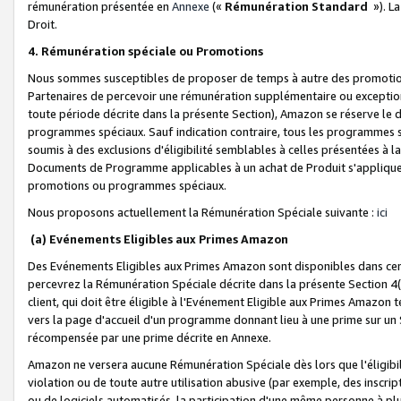
rémunération présentée en
Annexe
(«
Rémunération Standard
»). L
Droit.
4. Rémunération spéciale ou Promotions
Nous sommes susceptibles de proposer de temps à autre des promotion
Partenaires de percevoir une rémunération supplémentaire ou exceptio
toute période décrite dans la présente Section), Amazon se réserve le
programmes spéciaux. Sauf indication contraire, tous les programmes s
soumis à des exclusions d'éligibilité semblables à celles présentées à 
Documents de Programme applicables à un achat de Produit s'appliquera
promotions ou programmes spéciaux.
Nous proposons actuellement la Rémunération Spéciale suivante :
ici
(a) Evénements Eligibles aux Primes Amazon
Des Evénements Eligibles aux Primes Amazon sont disponibles dans cer
percevrez la Rémunération Spéciale décrite dans la présente Section 4(
client, qui doit être éligible à l'Evénement Eligible aux Primes Amazon te
vers la page d'accueil d'un programme donnant lieu à une prime sur un Si
récompensée par une prime décrite en Annexe.
Amazon ne versera aucune Rémunération Spéciale dès lors que l'éligibi
violation ou de toute autre utilisation abusive (par exemple, des inscrip
ou de logiciels automatisés, la participation d'une même personne à p