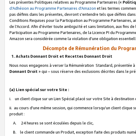
Les présentes Politiques relatives au Programme Partenaires («
Politi
d’Adhésion au Programme Partenaires d'Amazon
et les termes commenç
pas définis dans les présentes, devront s'entendre tels que définis dans 
Conditions Requises pour la Participation au Programme Partenaires, ai
de l'Accord. Afin d’éviter toute ambiguïté et sans limitation, aux fins de
Participation au Programme Partenaires, de la Licence PI du Programme 
Amazon sera considérée comme la violation d’une obligation essentielle
Décompte de Rémunération du Program
1. Achats Donnant Droit et Recettes Donnant Droit
Nous nous engageons à verser la Rémunération Standard, présentée à l
Donnant Droit
» qui – sous réserve des exclusions décrites dans le p
(a) Lien spécial sur votre Site :
i. un client clique sur un Lien Spécial placé sur votre Site à destination
ii. au cours d'une même session, qui commence lorsqu'un client clique s
produit :
A. 24 heures se sont écoulées depuis le clic,
B. le client commande un Produit, exception faite des produits numéri