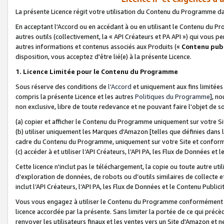
La présente Licence régit votre utilisation du Contenu du Programme d
En acceptant l'Accord ou en accédant à ou en utilisant le Contenu du P
autres outils (collectivement, la «
API Créateurs et PA API
») qui vous pe
autres informations et contenus associés aux Produits («
Contenu publ
disposition, vous acceptez d'être lié(e) à la présente Licence.
1. Licence Limitée pour le Contenu du Programme
Sous réserve des conditions de
l'Accord
et uniquement aux fins limitées
compris la présente Licence et les autres
Politiques du Programme
], n
non exclusive, libre de toute redevance et ne pouvant faire l'objet de so
(a) copier et afficher le Contenu du Programme uniquement sur votre Si
(b) utiliser uniquement les Marques d'Amazon [telles que définies dans 
cadre du Contenu du Programme, uniquement sur votre Site et confo
(c) accéder à et utiliser l’API Créateurs, l’API PA, les Flux de Données e
Cette licence n'inclut pas le téléchargement, la copie ou toute autre util
d’exploration de données, de robots ou d’outils similaires de collecte
inclut l’API Créateurs, l’API PA, les Flux de Données et le Contenu Publici
Vous vous engagez à utiliser le Contenu du Programme conformément a
licence accordée par la présente. Sans limiter la portée de ce qui pré
renvoyer les utilisateurs finaux et les ventes vers un Site d'Amazon et