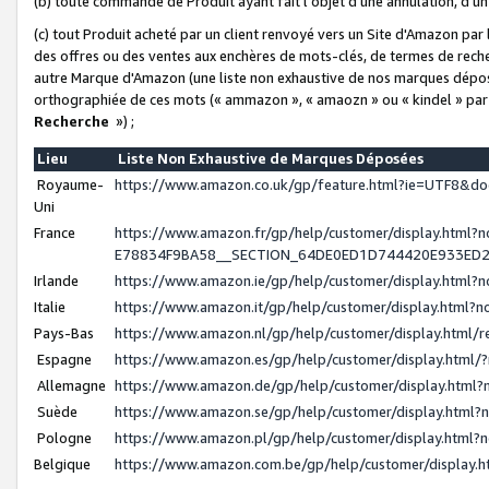
(b) toute commande de Produit ayant fait l'objet d'une annulation, d'u
(c) tout Produit acheté par un client renvoyé vers un Site d'Amazon par
des offres ou des ventes aux enchères de mots-clés, de termes de reche
autre Marque d'Amazon (une liste non exhaustive de nos marques déposée
orthographiée de ces mots (« ammazon », « amaozn » ou « kindel » par
Recherche
») ;
Lieu
Liste Non Exhaustive de Marques Déposées
Royaume-
https://www.amazon.co.uk/gp/feature.html?ie=UTF8&
Uni
France
https://www.amazon.fr/gp/help/customer/display.ht
E78834F9BA58__SECTION_64DE0ED1D744420E933ED
Irlande
https://www.amazon.ie/gp/help/customer/display.htm
Italie
https://www.amazon.it/gp/help/customer/display.html
Pays-Bas
https://www.amazon.nl/gp/help/customer/display.html
Espagne
https://www.amazon.es/gp/help/customer/display.html
Allemagne
https://www.amazon.de/gp/help/customer/display.htm
Suède
https://www.amazon.se/gp/help/customer/display.htm
Pologne
https://www.amazon.pl/gp/help/customer/display.html
Belgique
https://www.amazon.com.be/gp/help/customer/displa