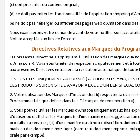
(c) doit présenter du contenu original ;
(d) ne doit pas imiter les fonctionnalités de l'application shopping d'Am
(e) ne doit pas héberger ou afficher des pages web d'Amazon dans de
Nous examinerons votre demande avant de vous notifier son acceptatio
Mobile acceptée aux fins de l'
Accord
.
Directives Relatives aux Marques du Progra
Les présentes Directives s'appliquent à l'utilisation des marques que
d'Amazon
»). Vous êtes tenu(e) de respecter scrupuleusement et à tou
aux présentes Directives entraînera la résiliation automatique de toute
1. VOUS ETES UNIQUEMENT AUTORISE(E) A UTILISER LES MARQUES D'
DES PRODUITS SUR UN SITE D'AMAZON A L'AIDE D'UN LIEN SPECIAL 
2. Votre utilisation des Marques d'Amazon doit (i) respecter la dernière
Programme (tels que définis dans le «
Décompte de rémunération
»).
3. Vous pouvez utiliser les Marques d'Amazon uniquement aux fins expr
d'utiliser ou d'afficher les Marques (i) d’une manière qui suggérerait un
produits ou services ; (iii) d’une manière qui, à notre discrétion, limit
mails ou des documents hors ligne (dans tout document imprimé, publip
orale par exemple).