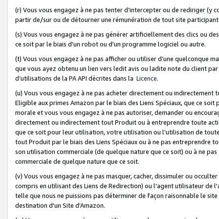
(r) Vous vous engagez à ne pas tenter d'intercepter ou de rediriger (y comp
partir de/sur ou de détourner une rémunération de tout site participa
(s) Vous vous engagez à ne pas générer artificiellement des clics ou de
ce soit par le biais d'un robot ou d'un programme logiciel ou autre.
(t) Vous vous engagez à ne pas afficher ou utiliser d’une quelconque man
que vous ayez obtenu un lien vers ledit avis ou ladite note du client par
d’utilisations de la PA API décrites dans la
Licence
.
(u) Vous vous engagez à ne pas acheter directement ou indirectement t
Eligible aux primes Amazon par le biais des Liens Spéciaux, que ce soit 
morale et vous vous engagez à ne pas autoriser, demander ou encourager
directement ou indirectement tout Produit ou à entreprendre toute acti
que ce soit pour leur utilisation, votre utilisation ou l'utilisation de
tout Produit par le biais des Liens Spéciaux ou à ne pas entreprendre t
son utilisation commerciale (de quelque nature que ce soit) ou à ne pas o
commerciale de quelque nature que ce soit.
(v) Vous vous engagez à ne pas masquer, cacher, dissimuler ou occulter 
compris en utilisant des Liens de Redirection) ou l'agent utilisateur de 
telle que nous ne puissions pas déterminer de façon raisonnable le site ou
destination d'un Site d'Amazon.