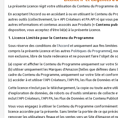
La présente Licence régit votre utilisation du Contenu du Programme d
En acceptant l'Accord ou en accédant à ou en utilisant le Contenu du P
autres outils (collectivement, la «
API Créateurs et PA API
») qui vous pe
autres informations et contenus associés aux Produits («
Contenu publ
disposition, vous acceptez d'être lié(e) à la présente Licence.
1. Licence Limitée pour le Contenu du Programme
Sous réserve des conditions de
l'Accord
et uniquement aux fins limitées
compris la présente Licence et les autres
Politiques du Programme
], n
non exclusive, libre de toute redevance et ne pouvant faire l'objet de so
(a) copier et afficher le Contenu du Programme uniquement sur votre Si
(b) utiliser uniquement les Marques d'Amazon [telles que définies dans 
cadre du Contenu du Programme, uniquement sur votre Site et confo
(c) accéder à et utiliser l’API Créateurs, l’API PA, les Flux de Données e
Cette licence n'inclut pas le téléchargement, la copie ou toute autre util
d’exploration de données, de robots ou d’outils similaires de collecte
inclut l’API Créateurs, l’API PA, les Flux de Données et le Contenu Publici
Vous vous engagez à utiliser le Contenu du Programme conformément a
licence accordée par la présente. Sans limiter la portée de ce qui pré
renvoyer les utilisateurs finaux et les ventes vers un Site d'Amazon et