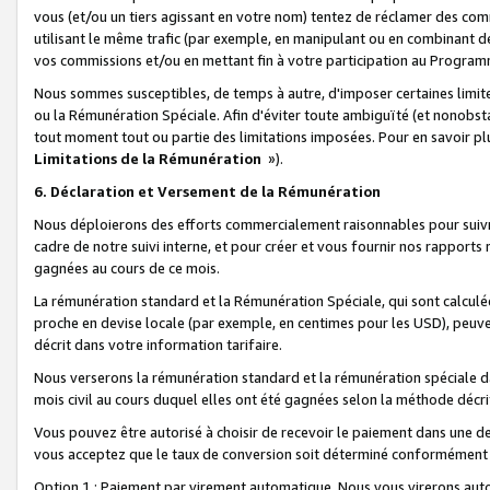
vous (et/ou un tiers agissant en votre nom) tentez de réclamer des c
utilisant le même trafic (par exemple, en manipulant ou en combinant 
vos commissions et/ou en mettant fin à votre participation au Progra
Nous sommes susceptibles, de temps à autre, d'imposer certaines limit
ou la Rémunération Spéciale. Afin d'éviter toute ambiguïté (et nonobst
tout moment tout ou partie des limitations imposées. Pour en savoir plus
Limitations de la Rémunération
»).
6. Déclaration et Versement de la Rémunération
Nous déploierons des efforts commercialement raisonnables pour suivr
cadre de notre suivi interne, et pour créer et vous fournir nos rapport
gagnées au cours de ce mois.
La rémunération standard et la Rémunération Spéciale, qui sont calcul
proche en devise locale (par exemple, en centimes pour les USD), peuve
décrit dans votre information tarifaire.
Nous verserons la rémunération standard et la rémunération spéciale da
mois civil au cours duquel elles ont été gagnées selon la méthode décr
Vous pouvez être autorisé à choisir de recevoir le paiement dans une dev
vous acceptez que le taux de conversion soit déterminé conformément
Option 1 : Paiement par virement automatique.
Nous vous virerons aut