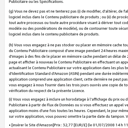
Publicitaire ou les Spécifications.
(g) Vous ne devez pas et ne tenterez pas (i) de modifier, d'altérer, de f
logiciel inclus dans le Contenu publicitaire de produits ; ou (ii) de proc
tout autre processus ou toute autre procédure visant à dériver tout c
modèle ou des pondérations de modèle), ou de contourner toute sécurité a
logiciel inclus dans le contenu publicitaire de produits.
(h) Vous vous engagez à ne pas stocker ou placer en mémoire cache tou
du Contenu Publicitaire composé d'une image pendant 24 heures maxim
d'images à des fins de le placer en mémoire cache pendant un délai de
page et afficher à nouveau le Contenu Publicitaire en effectuant un app
actualisant le Contenu Publicitaire sur votre application dans les plus 
d'Identification Standard d'Amazon (ASIN) pendant une durée indéterminé
application comprend une application client, cette dernière ne peut pa
vous engagez à nous fournir dans les trois jours ouvrés une copie de tou
vérification du respect de la présente Licence.
(i) Vous vous engagez à inclure un horodatage à l'affichage du prix ou 
Publicitaire à partir de Flux de Données ou si vous effectuez un appel ve
application moins d'une fois toutes les heures. Cependant, le jour même
sur votre application, vous pouvez omettre la partie date du tampon.
• [insérer le Site d'Amazon]Prix : 32,77 [EUR/£] (le 01/07/2008 14 h 11 