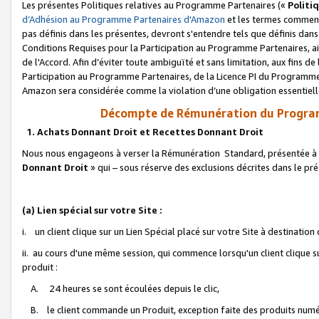
Les présentes Politiques relatives au Programme Partenaires («
Politi
d’Adhésion au Programme Partenaires d'Amazon
et les termes commenç
pas définis dans les présentes, devront s'entendre tels que définis dans 
Conditions Requises pour la Participation au Programme Partenaires, ai
de l'Accord. Afin d’éviter toute ambiguïté et sans limitation, aux fins de
Participation au Programme Partenaires, de la Licence PI du Programme 
Amazon sera considérée comme la violation d’une obligation essentielle
Décompte de Rémunération du Program
1. Achats Donnant Droit et Recettes Donnant Droit
Nous nous engageons à verser la Rémunération Standard, présentée à l
Donnant Droit
» qui – sous réserve des exclusions décrites dans le p
(a) Lien spécial sur votre Site :
i. un client clique sur un Lien Spécial placé sur votre Site à destination
ii. au cours d'une même session, qui commence lorsqu'un client clique s
produit :
A. 24 heures se sont écoulées depuis le clic,
B. le client commande un Produit, exception faite des produits numéri