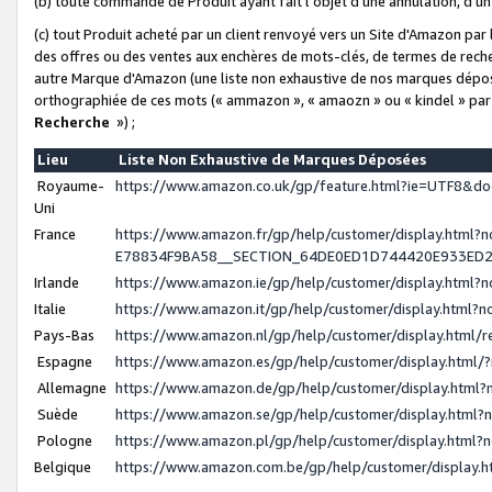
(b) toute commande de Produit ayant fait l'objet d'une annulation, d'u
(c) tout Produit acheté par un client renvoyé vers un Site d'Amazon par
des offres ou des ventes aux enchères de mots-clés, de termes de reche
autre Marque d'Amazon (une liste non exhaustive de nos marques déposée
orthographiée de ces mots (« ammazon », « amaozn » ou « kindel » par
Recherche
») ;
Lieu
Liste Non Exhaustive de Marques Déposées
Royaume-
https://www.amazon.co.uk/gp/feature.html?ie=UTF8&
Uni
France
https://www.amazon.fr/gp/help/customer/display.ht
E78834F9BA58__SECTION_64DE0ED1D744420E933ED
Irlande
https://www.amazon.ie/gp/help/customer/display.htm
Italie
https://www.amazon.it/gp/help/customer/display.html
Pays-Bas
https://www.amazon.nl/gp/help/customer/display.html
Espagne
https://www.amazon.es/gp/help/customer/display.html
Allemagne
https://www.amazon.de/gp/help/customer/display.htm
Suède
https://www.amazon.se/gp/help/customer/display.htm
Pologne
https://www.amazon.pl/gp/help/customer/display.html
Belgique
https://www.amazon.com.be/gp/help/customer/displa