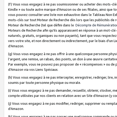
(f) Vous vous engagez à ne pas soumissionner ou acheter des mots-clés,
Kindle » ou toute autre marque d'Amazon ou de ses filiales, ainsi que t
vous pouvez consulter une liste non exhaustive dans le Tableau Non Ex
mots-clés sur tout Moteur de Recherche dès lors que les publicités de 
Moteur de Recherche (tel que défini dans le
Décompte de Rémunératio
Moteurs de Recherche afin qu'ils apparaissent en réponse à un mot-clé o
naturels, gratuits, organiques ou non payants), tant que vous respectez 
vers votre site, et non directement ou indirectement, par le biais d'un Li
d'Amazon.
(g) Vous vous engagez à ne pas offrir à une quelconque personne physi
l'argent, une remise, un rabais, des points, un don à une œuvre caritativ
Par exemple, vous ne pouvez pas proposer de « récompenses » ou de p
d'Amazon via vos Liens Spéciaux.
(h) Vous vous engagez à ne pas intercepter, enregistrer, rediriger, lire
soumis par toute personne physique ou morale.
(i) Vous vous engagez à ne pas demander, recueillir, obtenir, stocker, 
compte utilisées par nos clients en relation avec un Site d'Amazon (y c
(j) Vous vous engagez à ne pas modifier, rediriger, supprimer ou rempla
d'Amazon.
(k) Vous vous engagez à ne pas passer une quelconque commande ou init