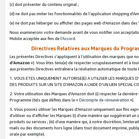
(c) doit présenter du contenu original ;
(d) ne doit pas imiter les fonctionnalités de l'application shopping d'Am
(e) ne doit pas héberger ou afficher des pages web d'Amazon dans de
Nous examinerons votre demande avant de vous notifier son acceptatio
Mobile acceptée aux fins de l'
Accord
.
Directives Relatives aux Marques du Progra
Les présentes Directives s'appliquent à l'utilisation des marques que
d'Amazon
»). Vous êtes tenu(e) de respecter scrupuleusement et à tou
aux présentes Directives entraînera la résiliation automatique de toute
1. VOUS ETES UNIQUEMENT AUTORISE(E) A UTILISER LES MARQUES D'
DES PRODUITS SUR UN SITE D'AMAZON A L'AIDE D'UN LIEN SPECIAL 
2. Votre utilisation des Marques d'Amazon doit (i) respecter la dernière
Programme (tels que définis dans le «
Décompte de rémunération
»).
3. Vous pouvez utiliser les Marques d'Amazon uniquement aux fins expr
d'utiliser ou d'afficher les Marques (i) d’une manière qui suggérerait un
produits ou services ; (iii) d’une manière qui, à notre discrétion, limit
mails ou des documents hors ligne (dans tout document imprimé, publip
orale par exemple).