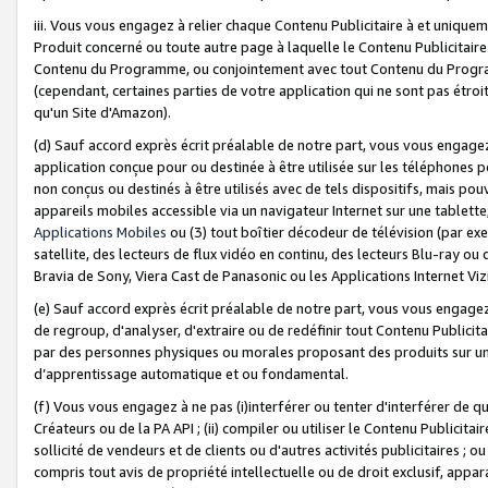
iii. Vous vous engagez à relier chaque Contenu Publicitaire à et uniqu
Produit concerné ou toute autre page à laquelle le Contenu Publicitaire
Contenu du Programme, ou conjointement avec tout Contenu du Programm
(cependant, certaines parties de votre application qui ne sont pas étroi
qu'un Site d'Amazon).
(d) Sauf accord exprès écrit préalable de notre part, vous vous engagez à
application conçue pour ou destinée à être utilisée sur les téléphones p
non conçus ou destinés à être utilisés avec de tels dispositifs, mais pouv
appareils mobiles accessible via un navigateur Internet sur une tablett
Applications Mobiles
ou (3) tout boîtier décodeur de télévision (par ex
satellite, des lecteurs de flux vidéo en continu, des lecteurs Blu-ray o
Bravia de Sony, Viera Cast de Panasonic ou les Applications Internet Viz
(e) Sauf accord exprès écrit préalable de notre part, vous vous engagez 
de regroup, d'analyser, d'extraire ou de redéfinir tout Contenu Publicitai
par des personnes physiques ou morales proposant des produits sur un
d’apprentissage automatique et ou fondamental.
(f) Vous vous engagez à ne pas (i)interférer ou tenter d'interférer de 
Créateurs ou de la PA API ; (ii) compiler ou utiliser le Contenu Publicita
sollicité de vendeurs et de clients ou d'autres activités publicitaires ; ou (
compris tout avis de propriété intellectuelle ou de droit exclusif, appar