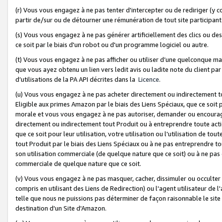
(r) Vous vous engagez à ne pas tenter d'intercepter ou de rediriger (y comp
partir de/sur ou de détourner une rémunération de tout site participa
(s) Vous vous engagez à ne pas générer artificiellement des clics ou de
ce soit par le biais d'un robot ou d'un programme logiciel ou autre.
(t) Vous vous engagez à ne pas afficher ou utiliser d’une quelconque man
que vous ayez obtenu un lien vers ledit avis ou ladite note du client par
d’utilisations de la PA API décrites dans la
Licence
.
(u) Vous vous engagez à ne pas acheter directement ou indirectement t
Eligible aux primes Amazon par le biais des Liens Spéciaux, que ce soit 
morale et vous vous engagez à ne pas autoriser, demander ou encourager
directement ou indirectement tout Produit ou à entreprendre toute acti
que ce soit pour leur utilisation, votre utilisation ou l'utilisation de
tout Produit par le biais des Liens Spéciaux ou à ne pas entreprendre t
son utilisation commerciale (de quelque nature que ce soit) ou à ne pas o
commerciale de quelque nature que ce soit.
(v) Vous vous engagez à ne pas masquer, cacher, dissimuler ou occulter 
compris en utilisant des Liens de Redirection) ou l'agent utilisateur de 
telle que nous ne puissions pas déterminer de façon raisonnable le site ou
destination d'un Site d'Amazon.