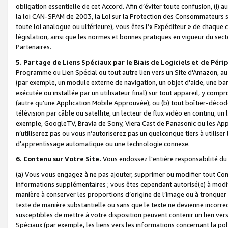
obligation essentielle de cet Accord. Afin d’éviter toute confusion, (i) a
la loi CAN-SPAM de 2003, la Loi sur la Protection des Consommateurs s
toute loi analogue ou ultérieure), vous êtes l’« Expéditeur » de chaque 
législation, ainsi que les normes et bonnes pratiques en vigueur du s
Partenaires.
5. Partage de Liens Spéciaux par le Biais de Logiciels et de Pér
Programme ou Lien Spécial ou tout autre lien vers un Site d'Amazon, au su
(par exemple, un module externe de navigation, un objet d'aide, une ba
exécutée ou installée par un utilisateur final) sur tout appareil, y comp
(autre qu'une Application Mobile Approuvée); ou (b) tout boîtier-décod
télévision par câble ou satellite, un lecteur de flux vidéo en continu, un
exemple, GoogleTV, Bravia de Sony, Viera Cast de Panasonic ou les Appli
n’utiliserez pas ou vous n’autoriserez pas un quelconque tiers à utili
d'apprentissage automatique ou une technologie connexe.
6. Contenu sur Votre Site.
Vous endossez l'entière responsabilité du
(a) Vous vous engagez à ne pas ajouter, supprimer ou modifier tout Co
informations supplémentaires ; vous êtes cependant autorisé(e) à modi
manière à conserver les proportions d’origine de l’image ou à tronquer
texte de manière substantielle ou sans que le texte ne devienne incorr
susceptibles de mettre à votre disposition peuvent contenir un lien ver
Spéciaux (par exemple, les liens vers les informations concernant la poli