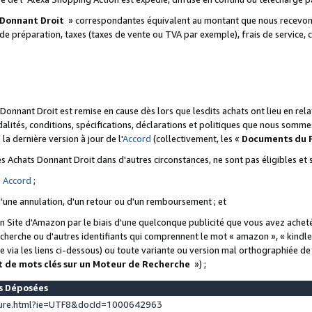
 Donnant Droit
» correspondantes équivalent au montant que nous recevons
 de préparation, taxes (taxes de vente ou TVA par exemple), frais de service, c
s Donnant Droit est remise en cause dès lors que lesdits achats ont lieu en r
lités, conditions, spécifications, déclarations et politiques que nous somme
a dernière version à jour de l'
Accord
(collectivement, les «
Documents du
 des Achats Donnant Droit dans d'autres circonstances, ne sont pas éligibles e
e
Accord
;
d'une annulation, d'un retour ou d'un remboursement ; et
 un Site d'Amazon par le biais d'une quelconque publicité que vous avez acheté
cherche ou d'autres identifiants qui comprennent le mot « amazon », « kindl
 via les liens ci-dessous) ou toute variante ou version mal orthographiée d
t de mots clés sur un Moteur de Recherche
») ;
es Déposées
ture.html?ie=UTF8&docId=1000642963