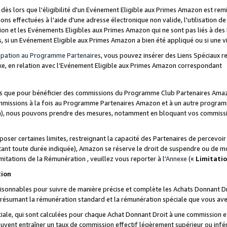
s lors que l'éligibilité d'un Evénement Eligible aux Primes Amazon est remis
ions effectuées à l'aide d'une adresse électronique non valide, l'utilisation d
on et les Evénements Eligibles aux Primes Amazon qui ne sont pas liés à des 
s, si un Evénement Eligible aux Primes Amazon a bien été appliqué ou si une vio
cipation au Programme Partenaires
, vous pouvez insérer des Liens Spéciaux 
xe, en relation avec l’Evénement Eligible aux Primes Amazon correspondant
sées que pour bénéficier des commissions du Programme Club Partenaires Amaz
mmissions à la fois au Programme Partenaires Amazon et à un autre programme
on), nous pouvons prendre des mesures, notamment en bloquant vos commission
oser certaines limites, restreignant la capacité des Partenaires de percevo
stant toute durée indiquée), Amazon se réserve le droit de suspendre ou de m
mitations de la Rémunération , veuillez vous reporter à l'
Annexe
(«
Limitati
tion
sonnables pour suivre de manière précise et complète les Achats Donnant Dro
ts résumant la rémunération standard et la rémunération spéciale que vous av
ale, qui sont calculées pour chaque Achat Donnant Droit à une commission e
uvent entraîner un taux de commission effectif légèrement supérieur ou infér