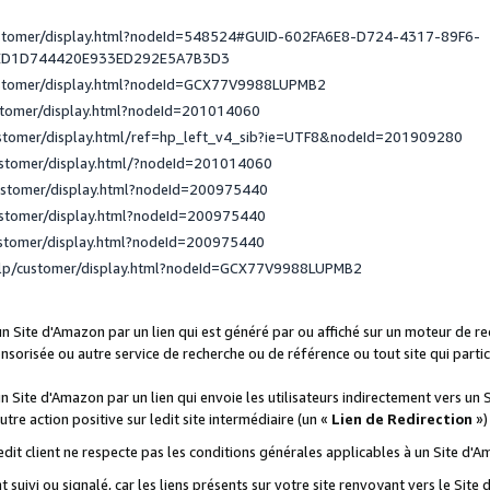
ustomer/display.html?nodeId=548524#GUID-602FA6E8-D724-4317-89F6-
ED1D744420E933ED292E5A7B3D3
ustomer/display.html?nodeId=GCX77V9988LUPMB2
stomer/display.html?nodeId=201014060
ustomer/display.html/ref=hp_left_v4_sib?ie=UTF8&nodeId=201909280
ustomer/display.html/?nodeId=201014060
ustomer/display.html?nodeId=200975440
ustomer/display.html?nodeId=200975440
ustomer/display.html?nodeId=200975440
elp/customer/display.html?nodeId=GCX77V9988LUPMB2
 un Site d'Amazon par un lien qui est généré par ou affiché sur un moteur de 
onsorisée ou autre service de recherche ou de référence ou tout site qui part
un Site d'Amazon par un lien qui envoie les utilisateurs indirectement vers un 
autre action positive sur ledit site intermédiaire (un «
Lien de Redirection
»)
 ledit client ne respecte pas les conditions générales applicables à un Site d'
t suivi ou signalé, car les liens présents sur votre site renvoyant vers le Si