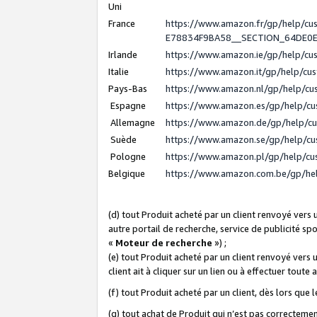
Uni
France
https://www.amazon.fr/gp/help/c
E78834F9BA58__SECTION_64DE0
Irlande
https://www.amazon.ie/gp/help/c
Italie
https://www.amazon.it/gp/help/cu
Pays-Bas
https://www.amazon.nl/gp/help/c
Espagne
https://www.amazon.es/gp/help/c
Allemagne
https://www.amazon.de/gp/help/c
Suède
https://www.amazon.se/gp/help/c
Pologne
https://www.amazon.pl/gp/help/c
Belgique
https://www.amazon.com.be/gp/h
(d) tout Produit acheté par un client renvoyé vers
autre portail de recherche, service de publicité sp
«
Moteur de recherche
») ;
(e) tout Produit acheté par un client renvoyé vers 
client ait à cliquer sur un lien ou à effectuer toute 
(f) tout Produit acheté par un client, dès lors que
(g) tout achat de Produit qui n’est pas correctemen