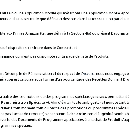
ial au sein d’une Application Mobile qui n’était pas une Application Mobile Ap
eurs ou la PA API (telle que définie ci dessous dans la Licence PI) ou par d’au
igible aux Primes Amazon (tel que défini à la Section 4(a) du présent Décomp
auf disposition contraire dans le Contrat) ; et
ommande qui n’est pas disponible sur la page de liste de Produits.
sent Décompte de Rémunération et du respect de l'
Accord
, nous nous engageo
nération est calculée sous forme d'un pourcentage des Recettes Donnant Dro
 autre des promotions ou des programmes spéciaux généraux, permettant à t
«
Rémunération Spéciale
»). Afin d'éviter toute ambiguïté (et nonobstant t
difier à tout moment tout ou partie des promotions ou programmes spéciaux.
 pas l'achat de Produits) sont soumis à des exclusions d'éligibilité semblabl
n vertu des Documents de Programme applicables à un achat de Produit s'app
rogrammes spéciaux.