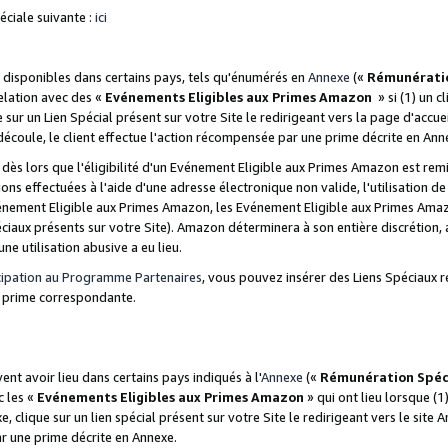
ciale suivante :
ici
disponibles dans certains pays, tels qu'énumérés en
Annexe
(«
Rémunérati
relation avec des «
Evénements Eligibles aux Primes Amazon
» si (1) un c
 sur un Lien Spécial présent sur votre Site le redirigeant vers la page d'acc
 découle, le client effectue l'action récompensée par une prime décrite en Ann
s lors que l'éligibilité d'un Evénement Eligible aux Primes Amazon est remis
ions effectuées à l'aide d'une adresse électronique non valide, l'utilisation d
nement Eligible aux Primes Amazon, les Evénement Eligible aux Primes Amazo
ciaux présents sur votre Site). Amazon déterminera à son entière discrétion, 
ne utilisation abusive a eu lieu.
cipation au Programme Partenaires
, vous pouvez insérer des Liens Spéciaux r
la prime correspondante.
t avoir lieu dans certains pays indiqués à l'
Annexe
(«
Rémunération Spéc
c les «
Evénements Eligibles aux Primes Amazon
» qui ont lieu lorsque (1)
 clique sur un lien spécial présent sur votre Site le redirigeant vers le site 
ar une prime décrite en Annexe.