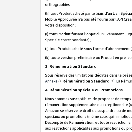
orthographiés ;
(h) tout Produit acheté par le biais d’un Lien Spéc
Mobile Approuvée n’a pas été fourni par l’API Créat
votre disposition ;
(i) tout Produit faisant l'objet d'un Evénement El
Spéciale correspondante) ;
(j) tout Produit acheté sous forme d'abonnement (s
(k) toute version préliminaire ou Produit en pré-c
3. Rémunération Standard
Sous réserve des limitations décrites dans le pré
Annexe
(«
Rémunération Standard
»). La Rému
4. Rémunération spéciale ou Promotions
Nous sommes susceptibles de proposer de temps à
rémunération supplémentaire ou exceptionnelle (
Amazon se réserve le droit de suspendre ou de mo
spéciaux ou promotions (même ceux qui n'impliquent
Décompte de Rémunération, et toute restriction e
aux restrictions applicables aux promotions ou p