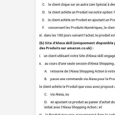
C. le client clique sur un autre Lien Spécial à de
D. le client achète un Produit via notre option 1-
E. le client achète un Produit en ajoutant un Produ
F. concernant les Produits Numériques, le client 
iii. dans les 180 jours suivant l'achat, le produit e
(b) Site d'Alexa skill (uniquement disponible
des Produits sur amazon.co.uk) :
i. un client utilisant votre Site d'Alexa skill enga
ii. au cours d'une seule session d'Alexa Shopping 
A. retourne de l'Alexa Shopping Action à votre
B. passe une commande via Alexa pour le Prod
le client achète le Produit que vous avez proposé a
C. via Alexa, ou
D. en ajoutant ce produit au panier d'achat du
initial avec l'Alexa Shopping Action ; et
iii. le Produit que vous avez proposé dans le cadre