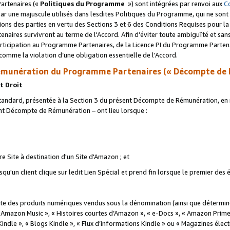
artenaires («
Politiques du Programme
») sont intégrées par renvoi aux
C
r une majuscule utilisés dans lesdites Politiques du Programme, qui ne sont 
ations des parties en vertu des Sections 3 et 6 des Conditions Requises pour l
naires survivront au terme de l'Accord. Afin d’éviter toute ambiguïté et sans l
rticipation au Programme Partenaires, de la Licence PI du Programme Partenai
mme la violation d’une obligation essentielle de l'Accord.
munération du Programme Partenaires (« Décompte de 
t Droit
ndard, présentée à la Section 3 du présent Décompte de Rémunération, en r
ent Décompte de Rémunération – ont lieu lorsque :
tre Site à destination d'un Site d'Amazon ; et
u'un client clique sur ledit Lien Spécial et prend fin lorsque le premier des
 des produits numériques vendus sous la dénomination (ainsi que déterminé 
 Amazon Music », « Histoires courtes d’Amazon », « e-Docs », « Amazon Prim
 Kindle », « Blogs Kindle », « Flux d’informations Kindle » ou « Magazines éle