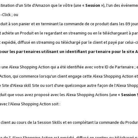
stination d'un Site d'Amazon que le vôtre (une «
Session
»), l'un des événemen
Click ; ou
it à son panier et en terminant la commande de ce produit dans les 89 jours sui
achète un Produit en le regardant en streaming ou en le téléchargeant à part
st expédié, diffusé en streaming ou téléchargé par le client et payé par celui-ci
 pour les partenaires utilisant un identifiant partenaire pour le si
ge une Alexa Shopping Action qui a été identifiée avec votre ID de Partenaire ; 
Action, qui commence lorsqu'un client engage cette Alexa Shopping Action et s
 Site d'Alexa skill Site ou sort d'une quelconque autre façon de l'Alexa Shop
uit que vous avez proposé avec les Alexa Shopping Actions (une «
Session S
vec l'Alexa Shopping Action soit :
 client au cours de la Session Skills et en complétant la commande du Produ
 de l' Alexa Shopping Action est expédié, diffusé en continu ou téléchargé par