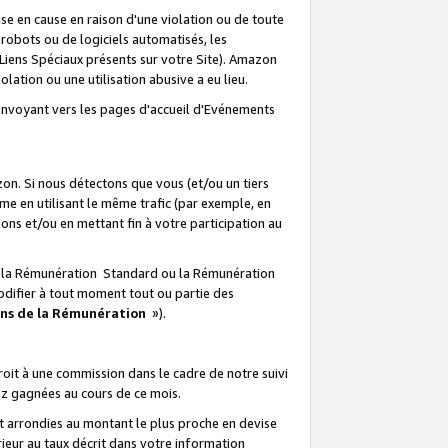
e en cause en raison d'une violation ou de toute
e robots ou de logiciels automatisés, les
Liens Spéciaux présents sur votre Site). Amazon
lation ou une utilisation abusive a eu lieu.
renvoyant vers les pages d'accueil d'Evénements
on. Si nous détectons que vous (et/ou un tiers
 en utilisant le même trafic (par exemple, en
s et/ou en mettant fin à votre participation au
ir la Rémunération Standard ou la Rémunération
odifier à tout moment tout ou partie des
ons de la Rémunération
»).
it à une commission dans le cadre de notre suivi
ez gagnées au cours de ce mois.
t arrondies au montant le plus proche en devise
ieur au taux décrit dans votre information