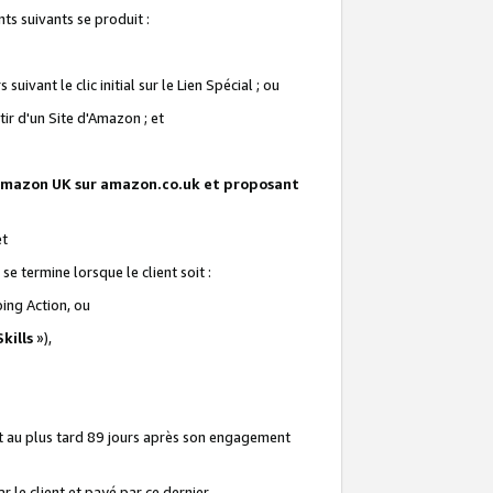
ts suivants se produit :
vant le clic initial sur le Lien Spécial ; ou
ir d'un Site d'Amazon ; et
te Amazon UK sur amazon.co.uk et proposant
et
e termine lorsque le client soit :
ping Action, ou
kills
»),
it au plus tard 89 jours après son engagement
 le client et payé par ce dernier.