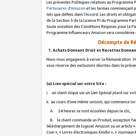
Les présentes Politiques relatives au Programme P
Partenaires d'Amazon
et les termes commençant pa
tels que définis dans l'Accord. Les droits et oblig
de la Section 3 de la Licence PI du Programme Parte
toute violation des Conditions Requises pour la Pa
Programme Influenceurs Amazon sera considérée co
Décompte de Ré
1. Achats Donnant Droit et Recettes Donnan
Nous nous engageons à verser la Rémunération Sta
sous réserve des exclusions décrites dans le prés
(a) Lien spécial sur votre Site :
i. un client clique sur un Lien Spécial placé sur vo
ii. au cours d'une même session, qui commence lorsq
A. 24 heures se sont écoulées depuis le clic,
B. le client commande un Produit, exception faite
téléchargement de logiciel Amazon ou un article «
Coin », « Livres électroniques Kindle », « Journaux