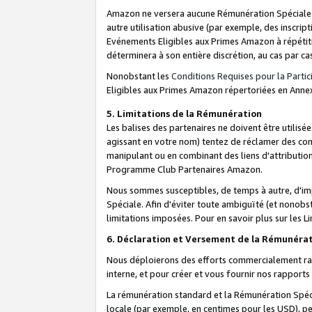
Amazon ne versera aucune Rémunération Spéciale dè
autre utilisation abusive (par exemple, des inscript
Evénements Eligibles aux Primes Amazon à répétiti
déterminera à son entière discrétion, au cas par ca
Nonobstant les
Conditions Requises pour la Parti
Eligibles aux Primes Amazon répertoriées en Anne
5. Limitations de la Rémunération
Les balises des partenaires ne doivent être utili
agissant en votre nom) tentez de réclamer des co
manipulant ou en combinant des liens d'attributi
Programme Club Partenaires Amazon.
Nous sommes susceptibles, de temps à autre, d'imp
Spéciale. Afin d'éviter toute ambiguïté (et nonob
limitations imposées. Pour en savoir plus sur les Li
6. Déclaration et Versement de la Rémunéra
Nous déploierons des efforts commercialement rai
interne, et pour créer et vous fournir nos rappor
La rémunération standard et la Rémunération Spéci
locale (par exemple, en centimes pour les USD), pe