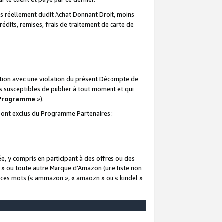
 réellement dudit Achat Donnant Droit, moins
rédits, remises, frais de traitement de carte de
elation avec une violation du présent Décompte de
s susceptibles de publier à tout moment et qui
 Programme
»).
t sont exclus du Programme Partenaires :
e, y compris en participant à des offres ou des
e » ou toute autre Marque d'Amazon (une liste non
e ces mots (« ammazon », « amaozn » ou « kindel »