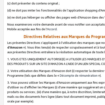
(c) doit présenter du contenu original ;
(d) ne doit pas imiter les fonctionnalités de l'application shopping d'Am
(e) ne doit pas héberger ou afficher des pages web d'Amazon dans de
Nous examinerons votre demande avant de vous notifier son acceptatio
Mobile acceptée aux fins de l'
Accord
.
Directives Relatives aux Marques du Progra
Les présentes Directives s'appliquent à l'utilisation des marques que
d'Amazon
»). Vous êtes tenu(e) de respecter scrupuleusement et à tou
aux présentes Directives entraînera la résiliation automatique de toute
1. VOUS ETES UNIQUEMENT AUTORISE(E) A UTILISER LES MARQUES D'
DES PRODUITS SUR UN SITE D'AMAZON A L'AIDE D'UN LIEN SPECIAL 
2. Votre utilisation des Marques d'Amazon doit (i) respecter la dernière
Programme (tels que définis dans le «
Décompte de rémunération
»).
3. Vous pouvez utiliser les Marques d'Amazon uniquement aux fins expr
d'utiliser ou d'afficher les Marques (i) d’une manière qui suggérerait un
produits ou services ; (iii) d’une manière qui, à notre discrétion, limit
mails ou des documents hors ligne (dans tout document imprimé, publip
orale par exemple).