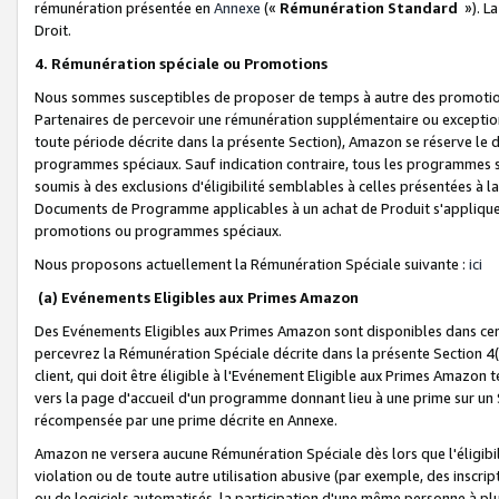
rémunération présentée en
Annexe
(«
Rémunération Standard
»). L
Droit.
4. Rémunération spéciale ou Promotions
Nous sommes susceptibles de proposer de temps à autre des promotion
Partenaires de percevoir une rémunération supplémentaire ou exceptio
toute période décrite dans la présente Section), Amazon se réserve le
programmes spéciaux. Sauf indication contraire, tous les programmes s
soumis à des exclusions d'éligibilité semblables à celles présentées à 
Documents de Programme applicables à un achat de Produit s'appliquera
promotions ou programmes spéciaux.
Nous proposons actuellement la Rémunération Spéciale suivante :
ici
(a) Evénements Eligibles aux Primes Amazon
Des Evénements Eligibles aux Primes Amazon sont disponibles dans cer
percevrez la Rémunération Spéciale décrite dans la présente Section 4(
client, qui doit être éligible à l'Evénement Eligible aux Primes Amazon te
vers la page d'accueil d'un programme donnant lieu à une prime sur un Si
récompensée par une prime décrite en Annexe.
Amazon ne versera aucune Rémunération Spéciale dès lors que l'éligibi
violation ou de toute autre utilisation abusive (par exemple, des inscrip
ou de logiciels automatisés, la participation d'une même personne à p