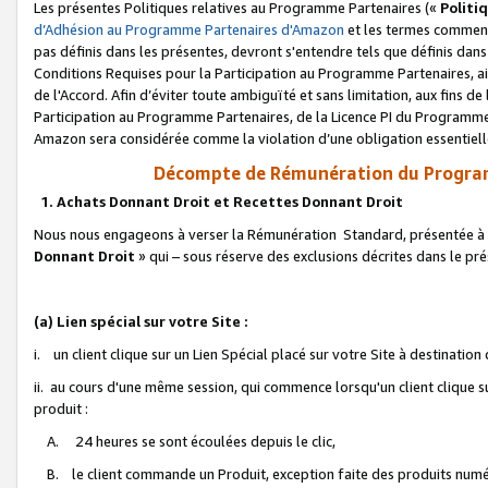
Les présentes Politiques relatives au Programme Partenaires («
Politi
d’Adhésion au Programme Partenaires d'Amazon
et les termes commenç
pas définis dans les présentes, devront s'entendre tels que définis dans 
Conditions Requises pour la Participation au Programme Partenaires, ai
de l'Accord. Afin d’éviter toute ambiguïté et sans limitation, aux fins de
Participation au Programme Partenaires, de la Licence PI du Programme 
Amazon sera considérée comme la violation d’une obligation essentielle
Décompte de Rémunération du Program
1. Achats Donnant Droit et Recettes Donnant Droit
Nous nous engageons à verser la Rémunération Standard, présentée à l
Donnant Droit
» qui – sous réserve des exclusions décrites dans le p
(a) Lien spécial sur votre Site :
i. un client clique sur un Lien Spécial placé sur votre Site à destination
ii. au cours d'une même session, qui commence lorsqu'un client clique s
produit :
A. 24 heures se sont écoulées depuis le clic,
B. le client commande un Produit, exception faite des produits numéri