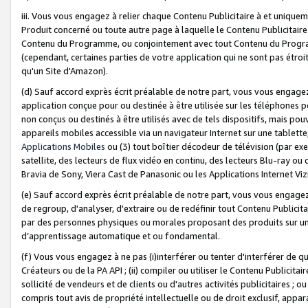
iii. Vous vous engagez à relier chaque Contenu Publicitaire à et uniqu
Produit concerné ou toute autre page à laquelle le Contenu Publicitaire
Contenu du Programme, ou conjointement avec tout Contenu du Programm
(cependant, certaines parties de votre application qui ne sont pas étroi
qu'un Site d'Amazon).
(d) Sauf accord exprès écrit préalable de notre part, vous vous engagez à
application conçue pour ou destinée à être utilisée sur les téléphones p
non conçus ou destinés à être utilisés avec de tels dispositifs, mais pouv
appareils mobiles accessible via un navigateur Internet sur une tablett
Applications Mobiles
ou (3) tout boîtier décodeur de télévision (par ex
satellite, des lecteurs de flux vidéo en continu, des lecteurs Blu-ray o
Bravia de Sony, Viera Cast de Panasonic ou les Applications Internet Viz
(e) Sauf accord exprès écrit préalable de notre part, vous vous engagez 
de regroup, d'analyser, d'extraire ou de redéfinir tout Contenu Publicitai
par des personnes physiques ou morales proposant des produits sur un
d’apprentissage automatique et ou fondamental.
(f) Vous vous engagez à ne pas (i)interférer ou tenter d'interférer de 
Créateurs ou de la PA API ; (ii) compiler ou utiliser le Contenu Publicita
sollicité de vendeurs et de clients ou d'autres activités publicitaires ; ou (
compris tout avis de propriété intellectuelle ou de droit exclusif, appar