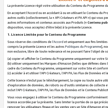
La présente Licence régit votre utilisation du Contenu du Programme d
En acceptant l'Accord ou en accédant à ou en utilisant le Contenu du P
autres outils (collectivement, la «
API Créateurs et PA API
») qui vous pe
autres informations et contenus associés aux Produits («
Contenu publ
disposition, vous acceptez d'être lié(e) à la présente Licence.
1. Licence Limitée pour le Contenu du Programme
Sous réserve des conditions de
l'Accord
et uniquement aux fins limitées
compris la présente Licence et les autres
Politiques du Programme
], n
non exclusive, libre de toute redevance et ne pouvant faire l'objet de so
(a) copier et afficher le Contenu du Programme uniquement sur votre Si
(b) utiliser uniquement les Marques d'Amazon [telles que définies dans 
cadre du Contenu du Programme, uniquement sur votre Site et confo
(c) accéder à et utiliser l’API Créateurs, l’API PA, les Flux de Données e
Cette licence n'inclut pas le téléchargement, la copie ou toute autre util
d’exploration de données, de robots ou d’outils similaires de collecte
inclut l’API Créateurs, l’API PA, les Flux de Données et le Contenu Publici
Vous vous engagez à utiliser le Contenu du Programme conformément a
licence accordée par la présente. Sans limiter la portée de ce qui pré
renvoyer les utilisateurs finaux et les ventes vers un Site d'Amazon et