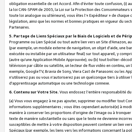
obligation essentielle de cet Accord. Afin d’éviter toute confusion, (i) a
la loi CAN-SPAM de 2003, la Loi sur la Protection des Consommateurs s
toute loi analogue ou ultérieure), vous êtes l’« Expéditeur » de chaque 
législation, ainsi que les normes et bonnes pratiques en vigueur du s
Partenaires.
5. Partage de Liens Spéciaux par le Biais de Logiciels et de Pér
Programme ou Lien Spécial ou tout autre lien vers un Site d'Amazon, au su
(par exemple, un module externe de navigation, un objet d'aide, une ba
exécutée ou installée par un utilisateur final) sur tout appareil, y comp
(autre qu'une Application Mobile Approuvée); ou (b) tout boîtier-décod
télévision par câble ou satellite, un lecteur de flux vidéo en continu, un
exemple, GoogleTV, Bravia de Sony, Viera Cast de Panasonic ou les Appli
n’utiliserez pas ou vous n’autoriserez pas un quelconque tiers à utili
d'apprentissage automatique ou une technologie connexe.
6. Contenu sur Votre Site.
Vous endossez l'entière responsabilité du
(a) Vous vous engagez à ne pas ajouter, supprimer ou modifier tout Co
informations supplémentaires ; vous êtes cependant autorisé(e) à modi
manière à conserver les proportions d’origine de l’image ou à tronquer
texte de manière substantielle ou sans que le texte ne devienne incorr
susceptibles de mettre à votre disposition peuvent contenir un lien ver
Spéciaux (par exemple, les liens vers les informations concernant la poli