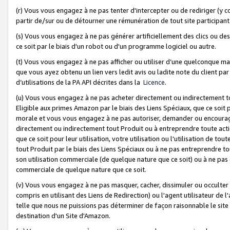
(r) Vous vous engagez à ne pas tenter d'intercepter ou de rediriger (y comp
partir de/sur ou de détourner une rémunération de tout site participa
(s) Vous vous engagez à ne pas générer artificiellement des clics ou de
ce soit par le biais d'un robot ou d'un programme logiciel ou autre.
(t) Vous vous engagez à ne pas afficher ou utiliser d’une quelconque man
que vous ayez obtenu un lien vers ledit avis ou ladite note du client par
d’utilisations de la PA API décrites dans la
Licence
.
(u) Vous vous engagez à ne pas acheter directement ou indirectement t
Eligible aux primes Amazon par le biais des Liens Spéciaux, que ce soit 
morale et vous vous engagez à ne pas autoriser, demander ou encourager
directement ou indirectement tout Produit ou à entreprendre toute acti
que ce soit pour leur utilisation, votre utilisation ou l'utilisation de
tout Produit par le biais des Liens Spéciaux ou à ne pas entreprendre t
son utilisation commerciale (de quelque nature que ce soit) ou à ne pas o
commerciale de quelque nature que ce soit.
(v) Vous vous engagez à ne pas masquer, cacher, dissimuler ou occulter 
compris en utilisant des Liens de Redirection) ou l'agent utilisateur de 
telle que nous ne puissions pas déterminer de façon raisonnable le site ou
destination d'un Site d'Amazon.