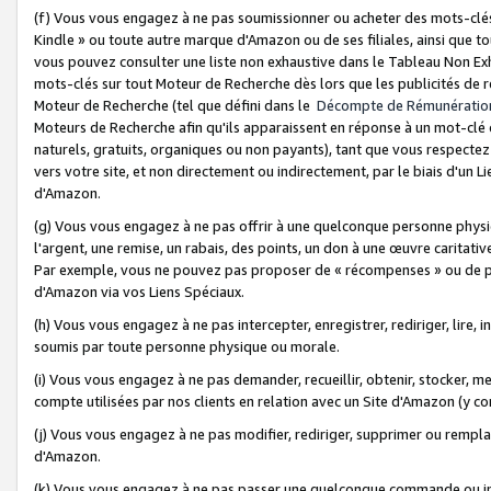
(f) Vous vous engagez à ne pas soumissionner ou acheter des mots-clés,
Kindle » ou toute autre marque d'Amazon ou de ses filiales, ainsi que t
vous pouvez consulter une liste non exhaustive dans le Tableau Non Ex
mots-clés sur tout Moteur de Recherche dès lors que les publicités de 
Moteur de Recherche (tel que défini dans le
Décompte de Rémunératio
Moteurs de Recherche afin qu'ils apparaissent en réponse à un mot-clé o
naturels, gratuits, organiques ou non payants), tant que vous respectez 
vers votre site, et non directement ou indirectement, par le biais d'un Li
d'Amazon.
(g) Vous vous engagez à ne pas offrir à une quelconque personne physi
l'argent, une remise, un rabais, des points, un don à une œuvre caritativ
Par exemple, vous ne pouvez pas proposer de « récompenses » ou de p
d'Amazon via vos Liens Spéciaux.
(h) Vous vous engagez à ne pas intercepter, enregistrer, rediriger, lire
soumis par toute personne physique ou morale.
(i) Vous vous engagez à ne pas demander, recueillir, obtenir, stocker, 
compte utilisées par nos clients en relation avec un Site d'Amazon (y c
(j) Vous vous engagez à ne pas modifier, rediriger, supprimer ou rempla
d'Amazon.
(k) Vous vous engagez à ne pas passer une quelconque commande ou init