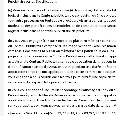
Publicitaire ou les Spécifications.
(g) Vous ne devez pas et ne tenterez pas (i) de modifier, d'altérer, de f
logiciel inclus dans le Contenu publicitaire de produits ; ou (ii) de proc
tout autre processus ou toute autre procédure visant à dériver tout c
modèle ou des pondérations de modèle), ou de contourner toute sécurité a
logiciel inclus dans le contenu publicitaire de produits.
(h) Vous vous engagez à ne pas stocker ou placer en mémoire cache tou
du Contenu Publicitaire composé d'une image pendant 24 heures maxim
d'images à des fins de le placer en mémoire cache pendant un délai de
page et afficher à nouveau le Contenu Publicitaire en effectuant un app
actualisant le Contenu Publicitaire sur votre application dans les plus 
d'Identification Standard d'Amazon (ASIN) pendant une durée indéterminé
application comprend une application client, cette dernière ne peut pa
vous engagez à nous fournir dans les trois jours ouvrés une copie de tou
vérification du respect de la présente Licence.
(i) Vous vous engagez à inclure un horodatage à l'affichage du prix ou 
Publicitaire à partir de Flux de Données ou si vous effectuez un appel ve
application moins d'une fois toutes les heures. Cependant, le jour même
sur votre application, vous pouvez omettre la partie date du tampon.
• [insérer le Site d'Amazon]Prix : 32,77 [EUR/£] (le 01/07/2008 14 h 11 