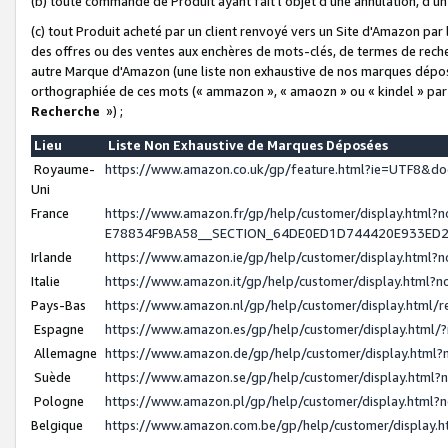
(b) toute commande de Produit ayant fait l'objet d'une annulation, d'u
(c) tout Produit acheté par un client renvoyé vers un Site d'Amazon par
des offres ou des ventes aux enchères de mots-clés, de termes de reche
autre Marque d'Amazon (une liste non exhaustive de nos marques déposée
orthographiée de ces mots (« ammazon », « amaozn » ou « kindel » par
Recherche
») ;
Lieu
Liste Non Exhaustive de Marques Déposées
Royaume-
https://www.amazon.co.uk/gp/feature.html?ie=UTF8&
Uni
France
https://www.amazon.fr/gp/help/customer/display.ht
E78834F9BA58__SECTION_64DE0ED1D744420E933ED
Irlande
https://www.amazon.ie/gp/help/customer/display.htm
Italie
https://www.amazon.it/gp/help/customer/display.html
Pays-Bas
https://www.amazon.nl/gp/help/customer/display.html
Espagne
https://www.amazon.es/gp/help/customer/display.html
Allemagne
https://www.amazon.de/gp/help/customer/display.htm
Suède
https://www.amazon.se/gp/help/customer/display.htm
Pologne
https://www.amazon.pl/gp/help/customer/display.html
Belgique
https://www.amazon.com.be/gp/help/customer/displa