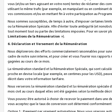
vous (et/ou un tiers agissant en votre nom) tentez de réclamer des c
utilisant le même trafic (par exemple, en manipulant ou en combinant 
vos commissions et/ou en mettant fin à votre participation au Progra
Nous sommes susceptibles, de temps à autre, d'imposer certaines limit
ou la Rémunération Spéciale. Afin d'éviter toute ambiguïté (et nonobst
tout moment tout ou partie des limitations imposées. Pour en savoir plus
Limitations de la Rémunération
»).
6. Déclaration et Versement de la Rémunération
Nous déploierons des efforts commercialement raisonnables pour suivr
cadre de notre suivi interne, et pour créer et vous fournir nos rapport
gagnées au cours de ce mois.
La rémunération standard et la Rémunération Spéciale, qui sont calcul
proche en devise locale (par exemple, en centimes pour les USD), peuve
décrit dans votre information tarifaire.
Nous verserons la rémunération standard et la rémunération spéciale da
mois civil au cours duquel elles ont été gagnées selon la méthode décr
Vous pouvez être autorisé à choisir de recevoir le paiement dans une dev
vous acceptez que le taux de conversion soit déterminé conformément
Option 1 : Paiement par virement automatique.
Nous vous virerons aut