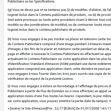
Publicitaire ou les Spécifications.
(g) Vous ne devez pas et ne tenterez pas (i) de modifier, d'altérer, de f
logiciel inclus dans le Contenu publicitaire de produits ; ou (ii) de proc
tout autre processus ou toute autre procédure visant à dériver tout c
modèle ou des pondérations de modèle), ou de contourner toute sécurité a
logiciel inclus dans le contenu publicitaire de produits.
(h) Vous vous engagez à ne pas stocker ou placer en mémoire cache tou
du Contenu Publicitaire composé d'une image pendant 24 heures maxim
d'images à des fins de le placer en mémoire cache pendant un délai de
page et afficher à nouveau le Contenu Publicitaire en effectuant un app
actualisant le Contenu Publicitaire sur votre application dans les plus 
d'Identification Standard d'Amazon (ASIN) pendant une durée indéterminé
application comprend une application client, cette dernière ne peut pa
vous engagez à nous fournir dans les trois jours ouvrés une copie de tou
vérification du respect de la présente Licence.
(i) Vous vous engagez à inclure un horodatage à l'affichage du prix ou 
Publicitaire à partir de Flux de Données ou si vous effectuez un appel ve
application moins d'une fois toutes les heures. Cependant, le jour même
sur votre application, vous pouvez omettre la partie date du tampon.
• [insérer le Site d'Amazon]Prix : 32,77 [EUR/£] (le 01/07/2008 14 h 11 