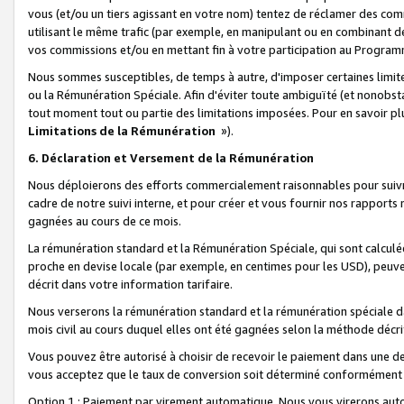
vous (et/ou un tiers agissant en votre nom) tentez de réclamer des c
utilisant le même trafic (par exemple, en manipulant ou en combinant 
vos commissions et/ou en mettant fin à votre participation au Progra
Nous sommes susceptibles, de temps à autre, d'imposer certaines limit
ou la Rémunération Spéciale. Afin d'éviter toute ambiguïté (et nonobst
tout moment tout ou partie des limitations imposées. Pour en savoir plus
Limitations de la Rémunération
»).
6. Déclaration et Versement de la Rémunération
Nous déploierons des efforts commercialement raisonnables pour suivr
cadre de notre suivi interne, et pour créer et vous fournir nos rapport
gagnées au cours de ce mois.
La rémunération standard et la Rémunération Spéciale, qui sont calcul
proche en devise locale (par exemple, en centimes pour les USD), peuve
décrit dans votre information tarifaire.
Nous verserons la rémunération standard et la rémunération spéciale da
mois civil au cours duquel elles ont été gagnées selon la méthode décr
Vous pouvez être autorisé à choisir de recevoir le paiement dans une dev
vous acceptez que le taux de conversion soit déterminé conformément
Option 1 : Paiement par virement automatique.
Nous vous virerons aut