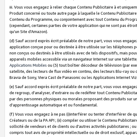
iii. Vous vous engagez à relier chaque Contenu Publicitaire à et uniqu
Produit concerné ou toute autre page à laquelle le Contenu Publicitaire
Contenu du Programme, ou conjointement avec tout Contenu du Programm
(cependant, certaines parties de votre application qui ne sont pas étroi
qu'un Site d'Amazon).
(d) Sauf accord exprès écrit préalable de notre part, vous vous engagez à
application conçue pour ou destinée à être utilisée sur les téléphones p
non conçus ou destinés à être utilisés avec de tels dispositifs, mais pouv
appareils mobiles accessible via un navigateur Internet sur une tablett
Applications Mobiles
ou (3) tout boîtier décodeur de télévision (par ex
satellite, des lecteurs de flux vidéo en continu, des lecteurs Blu-ray o
Bravia de Sony, Viera Cast de Panasonic ou les Applications Internet Viz
(e) Sauf accord exprès écrit préalable de notre part, vous vous engagez 
de regroup, d'analyser, d'extraire ou de redéfinir tout Contenu Publicitai
par des personnes physiques ou morales proposant des produits sur un
d’apprentissage automatique et ou fondamental.
(f) Vous vous engagez à ne pas (i)interférer ou tenter d'interférer de 
Créateurs ou de la PA API ; (ii) compiler ou utiliser le Contenu Publicita
sollicité de vendeurs et de clients ou d'autres activités publicitaires ; ou (
compris tout avis de propriété intellectuelle ou de droit exclusif, appar