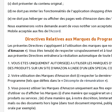
(c) doit présenter du contenu original ;
(d) ne doit pas imiter les fonctionnalités de l'application shopping d'Am
(e) ne doit pas héberger ou afficher des pages web d'Amazon dans de
Nous examinerons votre demande avant de vous notifier son acceptatio
Mobile acceptée aux fins de l'
Accord
.
Directives Relatives aux Marques du Progra
Les présentes Directives s'appliquent à l'utilisation des marques que
d'Amazon
»). Vous êtes tenu(e) de respecter scrupuleusement et à tou
aux présentes Directives entraînera la résiliation automatique de toute
1. VOUS ETES UNIQUEMENT AUTORISE(E) A UTILISER LES MARQUES D'
DES PRODUITS SUR UN SITE D'AMAZON A L'AIDE D'UN LIEN SPECIAL 
2. Votre utilisation des Marques d'Amazon doit (i) respecter la dernière
Programme (tels que définis dans le «
Décompte de rémunération
»).
3. Vous pouvez utiliser les Marques d'Amazon uniquement aux fins expr
d'utiliser ou d'afficher les Marques (i) d’une manière qui suggérerait un
produits ou services ; (iii) d’une manière qui, à notre discrétion, limit
mails ou des documents hors ligne (dans tout document imprimé, publip
orale par exemple).