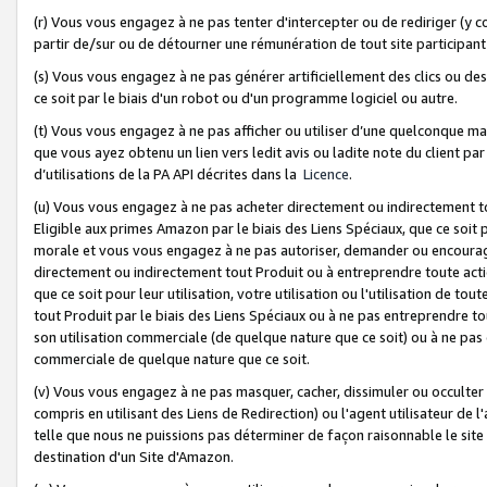
(r) Vous vous engagez à ne pas tenter d'intercepter ou de rediriger (y comp
partir de/sur ou de détourner une rémunération de tout site participa
(s) Vous vous engagez à ne pas générer artificiellement des clics ou de
ce soit par le biais d'un robot ou d'un programme logiciel ou autre.
(t) Vous vous engagez à ne pas afficher ou utiliser d’une quelconque man
que vous ayez obtenu un lien vers ledit avis ou ladite note du client par
d’utilisations de la PA API décrites dans la
Licence
.
(u) Vous vous engagez à ne pas acheter directement ou indirectement t
Eligible aux primes Amazon par le biais des Liens Spéciaux, que ce soit 
morale et vous vous engagez à ne pas autoriser, demander ou encourager
directement ou indirectement tout Produit ou à entreprendre toute acti
que ce soit pour leur utilisation, votre utilisation ou l'utilisation de
tout Produit par le biais des Liens Spéciaux ou à ne pas entreprendre t
son utilisation commerciale (de quelque nature que ce soit) ou à ne pas o
commerciale de quelque nature que ce soit.
(v) Vous vous engagez à ne pas masquer, cacher, dissimuler ou occulter 
compris en utilisant des Liens de Redirection) ou l'agent utilisateur de 
telle que nous ne puissions pas déterminer de façon raisonnable le site ou
destination d'un Site d'Amazon.