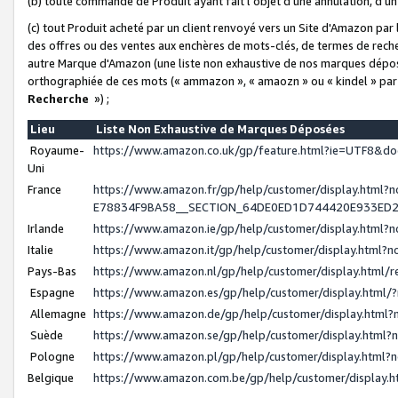
(b) toute commande de Produit ayant fait l'objet d'une annulation, d'u
(c) tout Produit acheté par un client renvoyé vers un Site d'Amazon par
des offres ou des ventes aux enchères de mots-clés, de termes de reche
autre Marque d'Amazon (une liste non exhaustive de nos marques déposée
orthographiée de ces mots (« ammazon », « amaozn » ou « kindel » par
Recherche
») ;
Lieu
Liste Non Exhaustive de Marques Déposées
Royaume-
https://www.amazon.co.uk/gp/feature.html?ie=UTF8&
Uni
France
https://www.amazon.fr/gp/help/customer/display.ht
E78834F9BA58__SECTION_64DE0ED1D744420E933ED
Irlande
https://www.amazon.ie/gp/help/customer/display.htm
Italie
https://www.amazon.it/gp/help/customer/display.html
Pays-Bas
https://www.amazon.nl/gp/help/customer/display.html
Espagne
https://www.amazon.es/gp/help/customer/display.html
Allemagne
https://www.amazon.de/gp/help/customer/display.htm
Suède
https://www.amazon.se/gp/help/customer/display.htm
Pologne
https://www.amazon.pl/gp/help/customer/display.html
Belgique
https://www.amazon.com.be/gp/help/customer/displa