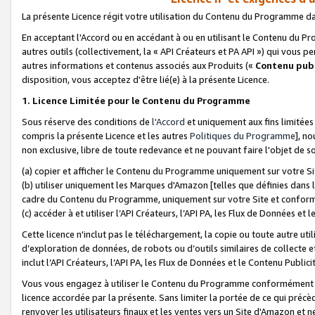
La présente Licence régit votre utilisation du Contenu du Programme d
En acceptant l'Accord ou en accédant à ou en utilisant le Contenu du P
autres outils (collectivement, la «
API Créateurs et PA API
») qui vous pe
autres informations et contenus associés aux Produits («
Contenu publ
disposition, vous acceptez d'être lié(e) à la présente Licence.
1. Licence Limitée pour le Contenu du Programme
Sous réserve des conditions de
l'Accord
et uniquement aux fins limitées
compris la présente Licence et les autres
Politiques du Programme
], n
non exclusive, libre de toute redevance et ne pouvant faire l'objet de so
(a) copier et afficher le Contenu du Programme uniquement sur votre Si
(b) utiliser uniquement les Marques d'Amazon [telles que définies dans 
cadre du Contenu du Programme, uniquement sur votre Site et confo
(c) accéder à et utiliser l’API Créateurs, l’API PA, les Flux de Données e
Cette licence n'inclut pas le téléchargement, la copie ou toute autre util
d’exploration de données, de robots ou d’outils similaires de collecte
inclut l’API Créateurs, l’API PA, les Flux de Données et le Contenu Publici
Vous vous engagez à utiliser le Contenu du Programme conformément a
licence accordée par la présente. Sans limiter la portée de ce qui pré
renvoyer les utilisateurs finaux et les ventes vers un Site d'Amazon et