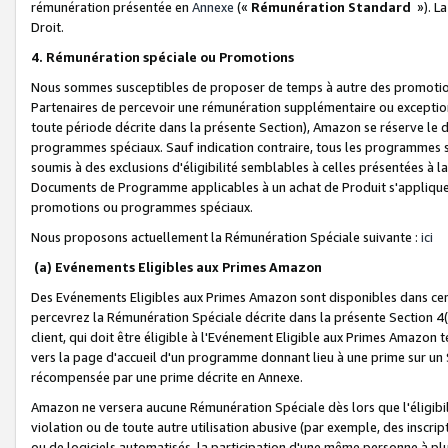
rémunération présentée en
Annexe
(«
Rémunération Standard
»). L
Droit.
4. Rémunération spéciale ou Promotions
Nous sommes susceptibles de proposer de temps à autre des promotion
Partenaires de percevoir une rémunération supplémentaire ou exceptio
toute période décrite dans la présente Section), Amazon se réserve le
programmes spéciaux. Sauf indication contraire, tous les programmes s
soumis à des exclusions d'éligibilité semblables à celles présentées à 
Documents de Programme applicables à un achat de Produit s'appliquera
promotions ou programmes spéciaux.
Nous proposons actuellement la Rémunération Spéciale suivante :
ici
(a) Evénements Eligibles aux Primes Amazon
Des Evénements Eligibles aux Primes Amazon sont disponibles dans cer
percevrez la Rémunération Spéciale décrite dans la présente Section 4(
client, qui doit être éligible à l'Evénement Eligible aux Primes Amazon te
vers la page d'accueil d'un programme donnant lieu à une prime sur un Si
récompensée par une prime décrite en Annexe.
Amazon ne versera aucune Rémunération Spéciale dès lors que l'éligibi
violation ou de toute autre utilisation abusive (par exemple, des inscrip
ou de logiciels automatisés, la participation d'une même personne à p