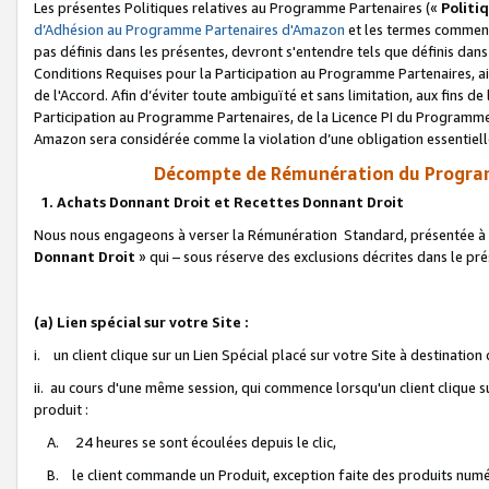
Les présentes Politiques relatives au Programme Partenaires («
Politi
d’Adhésion au Programme Partenaires d'Amazon
et les termes commenç
pas définis dans les présentes, devront s'entendre tels que définis dans 
Conditions Requises pour la Participation au Programme Partenaires, ai
de l'Accord. Afin d’éviter toute ambiguïté et sans limitation, aux fins de
Participation au Programme Partenaires, de la Licence PI du Programme 
Amazon sera considérée comme la violation d’une obligation essentielle
Décompte de Rémunération du Program
1. Achats Donnant Droit et Recettes Donnant Droit
Nous nous engageons à verser la Rémunération Standard, présentée à l
Donnant Droit
» qui – sous réserve des exclusions décrites dans le p
(a) Lien spécial sur votre Site :
i. un client clique sur un Lien Spécial placé sur votre Site à destination
ii. au cours d'une même session, qui commence lorsqu'un client clique s
produit :
A. 24 heures se sont écoulées depuis le clic,
B. le client commande un Produit, exception faite des produits numéri