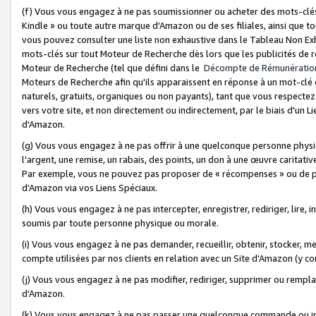
(f) Vous vous engagez à ne pas soumissionner ou acheter des mots-clés,
Kindle » ou toute autre marque d'Amazon ou de ses filiales, ainsi que t
vous pouvez consulter une liste non exhaustive dans le Tableau Non Ex
mots-clés sur tout Moteur de Recherche dès lors que les publicités de 
Moteur de Recherche (tel que défini dans le
Décompte de Rémunératio
Moteurs de Recherche afin qu'ils apparaissent en réponse à un mot-clé o
naturels, gratuits, organiques ou non payants), tant que vous respectez 
vers votre site, et non directement ou indirectement, par le biais d'un Li
d'Amazon.
(g) Vous vous engagez à ne pas offrir à une quelconque personne physi
l'argent, une remise, un rabais, des points, un don à une œuvre caritativ
Par exemple, vous ne pouvez pas proposer de « récompenses » ou de p
d'Amazon via vos Liens Spéciaux.
(h) Vous vous engagez à ne pas intercepter, enregistrer, rediriger, lire
soumis par toute personne physique ou morale.
(i) Vous vous engagez à ne pas demander, recueillir, obtenir, stocker, 
compte utilisées par nos clients en relation avec un Site d'Amazon (y c
(j) Vous vous engagez à ne pas modifier, rediriger, supprimer ou rempla
d'Amazon.
(k) Vous vous engagez à ne pas passer une quelconque commande ou init