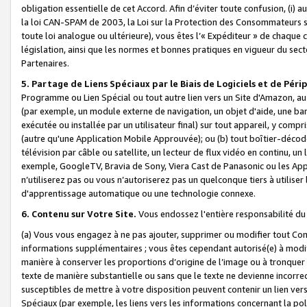
obligation essentielle de cet Accord. Afin d’éviter toute confusion, (i) a
la loi CAN-SPAM de 2003, la Loi sur la Protection des Consommateurs s
toute loi analogue ou ultérieure), vous êtes l’« Expéditeur » de chaque 
législation, ainsi que les normes et bonnes pratiques en vigueur du s
Partenaires.
5. Partage de Liens Spéciaux par le Biais de Logiciels et de Pér
Programme ou Lien Spécial ou tout autre lien vers un Site d'Amazon, au su
(par exemple, un module externe de navigation, un objet d'aide, une ba
exécutée ou installée par un utilisateur final) sur tout appareil, y comp
(autre qu'une Application Mobile Approuvée); ou (b) tout boîtier-décod
télévision par câble ou satellite, un lecteur de flux vidéo en continu, un
exemple, GoogleTV, Bravia de Sony, Viera Cast de Panasonic ou les Appli
n’utiliserez pas ou vous n’autoriserez pas un quelconque tiers à utili
d'apprentissage automatique ou une technologie connexe.
6. Contenu sur Votre Site.
Vous endossez l'entière responsabilité du
(a) Vous vous engagez à ne pas ajouter, supprimer ou modifier tout Co
informations supplémentaires ; vous êtes cependant autorisé(e) à modi
manière à conserver les proportions d’origine de l’image ou à tronquer
texte de manière substantielle ou sans que le texte ne devienne incorr
susceptibles de mettre à votre disposition peuvent contenir un lien ver
Spéciaux (par exemple, les liens vers les informations concernant la poli