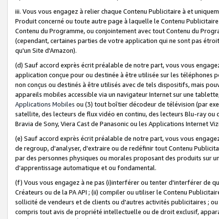
iii. Vous vous engagez à relier chaque Contenu Publicitaire à et uniqu
Produit concerné ou toute autre page à laquelle le Contenu Publicitaire
Contenu du Programme, ou conjointement avec tout Contenu du Programm
(cependant, certaines parties de votre application qui ne sont pas étroi
qu'un Site d'Amazon).
(d) Sauf accord exprès écrit préalable de notre part, vous vous engagez à
application conçue pour ou destinée à être utilisée sur les téléphones p
non conçus ou destinés à être utilisés avec de tels dispositifs, mais pouv
appareils mobiles accessible via un navigateur Internet sur une tablett
Applications Mobiles
ou (3) tout boîtier décodeur de télévision (par ex
satellite, des lecteurs de flux vidéo en continu, des lecteurs Blu-ray o
Bravia de Sony, Viera Cast de Panasonic ou les Applications Internet Viz
(e) Sauf accord exprès écrit préalable de notre part, vous vous engagez 
de regroup, d'analyser, d'extraire ou de redéfinir tout Contenu Publicitai
par des personnes physiques ou morales proposant des produits sur un
d’apprentissage automatique et ou fondamental.
(f) Vous vous engagez à ne pas (i)interférer ou tenter d'interférer de 
Créateurs ou de la PA API ; (ii) compiler ou utiliser le Contenu Publicita
sollicité de vendeurs et de clients ou d'autres activités publicitaires ; ou (
compris tout avis de propriété intellectuelle ou de droit exclusif, appar