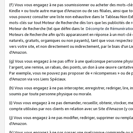
(f) Vous vous engagez à ne pas soumissionner ou acheter des mots-clés,
Kindle » ou toute autre marque d'Amazon ou de ses filiales, ainsi que t
vous pouvez consulter une liste non exhaustive dans le Tableau Non Ex
mots-clés sur tout Moteur de Recherche dès lors que les publicités de 
Moteur de Recherche (tel que défini dans le
Décompte de Rémunératio
Moteurs de Recherche afin qu'ils apparaissent en réponse à un mot-clé o
naturels, gratuits, organiques ou non payants), tant que vous respectez 
vers votre site, et non directement ou indirectement, par le biais d'un Li
d'Amazon.
(g) Vous vous engagez à ne pas offrir à une quelconque personne physi
l'argent, une remise, un rabais, des points, un don à une œuvre caritativ
Par exemple, vous ne pouvez pas proposer de « récompenses » ou de p
d'Amazon via vos Liens Spéciaux.
(h) Vous vous engagez à ne pas intercepter, enregistrer, rediriger, lire
soumis par toute personne physique ou morale.
(i) Vous vous engagez à ne pas demander, recueillir, obtenir, stocker, 
compte utilisées par nos clients en relation avec un Site d'Amazon (y c
(j) Vous vous engagez à ne pas modifier, rediriger, supprimer ou rempla
d'Amazon.
(k) Vous vous engagez à ne pas passer une quelconque commande ou init