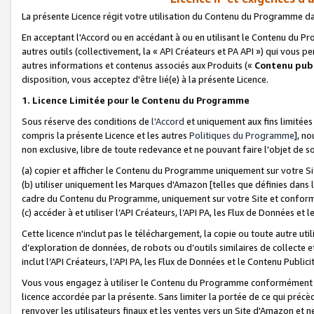
La présente Licence régit votre utilisation du Contenu du Programme d
En acceptant l'Accord ou en accédant à ou en utilisant le Contenu du P
autres outils (collectivement, la «
API Créateurs et PA API
») qui vous pe
autres informations et contenus associés aux Produits («
Contenu publ
disposition, vous acceptez d'être lié(e) à la présente Licence.
1. Licence Limitée pour le Contenu du Programme
Sous réserve des conditions de
l'Accord
et uniquement aux fins limitées
compris la présente Licence et les autres
Politiques du Programme
], n
non exclusive, libre de toute redevance et ne pouvant faire l'objet de so
(a) copier et afficher le Contenu du Programme uniquement sur votre Si
(b) utiliser uniquement les Marques d'Amazon [telles que définies dans 
cadre du Contenu du Programme, uniquement sur votre Site et confo
(c) accéder à et utiliser l’API Créateurs, l’API PA, les Flux de Données e
Cette licence n'inclut pas le téléchargement, la copie ou toute autre util
d’exploration de données, de robots ou d’outils similaires de collecte
inclut l’API Créateurs, l’API PA, les Flux de Données et le Contenu Publici
Vous vous engagez à utiliser le Contenu du Programme conformément a
licence accordée par la présente. Sans limiter la portée de ce qui pré
renvoyer les utilisateurs finaux et les ventes vers un Site d'Amazon et