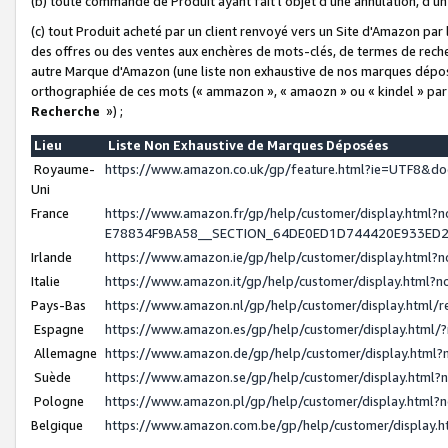
(b) toute commande de Produit ayant fait l'objet d'une annulation, d'u
(c) tout Produit acheté par un client renvoyé vers un Site d'Amazon par
des offres ou des ventes aux enchères de mots-clés, de termes de reche
autre Marque d'Amazon (une liste non exhaustive de nos marques déposée
orthographiée de ces mots (« ammazon », « amaozn » ou « kindel » par
Recherche
») ;
Lieu
Liste Non Exhaustive de Marques Déposées
Royaume-
https://www.amazon.co.uk/gp/feature.html?ie=UTF8&
Uni
France
https://www.amazon.fr/gp/help/customer/display.ht
E78834F9BA58__SECTION_64DE0ED1D744420E933ED
Irlande
https://www.amazon.ie/gp/help/customer/display.htm
Italie
https://www.amazon.it/gp/help/customer/display.html
Pays-Bas
https://www.amazon.nl/gp/help/customer/display.html
Espagne
https://www.amazon.es/gp/help/customer/display.html
Allemagne
https://www.amazon.de/gp/help/customer/display.htm
Suède
https://www.amazon.se/gp/help/customer/display.htm
Pologne
https://www.amazon.pl/gp/help/customer/display.html
Belgique
https://www.amazon.com.be/gp/help/customer/displa