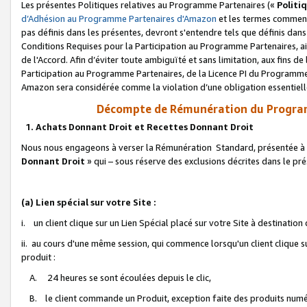
Les présentes Politiques relatives au Programme Partenaires («
Politi
d’Adhésion au Programme Partenaires d'Amazon
et les termes commenç
pas définis dans les présentes, devront s'entendre tels que définis dans 
Conditions Requises pour la Participation au Programme Partenaires, ai
de l'Accord. Afin d’éviter toute ambiguïté et sans limitation, aux fins de
Participation au Programme Partenaires, de la Licence PI du Programme 
Amazon sera considérée comme la violation d’une obligation essentielle
Décompte de Rémunération du Program
1. Achats Donnant Droit et Recettes Donnant Droit
Nous nous engageons à verser la Rémunération Standard, présentée à l
Donnant Droit
» qui – sous réserve des exclusions décrites dans le p
(a) Lien spécial sur votre Site :
i. un client clique sur un Lien Spécial placé sur votre Site à destination
ii. au cours d'une même session, qui commence lorsqu'un client clique s
produit :
A. 24 heures se sont écoulées depuis le clic,
B. le client commande un Produit, exception faite des produits numéri