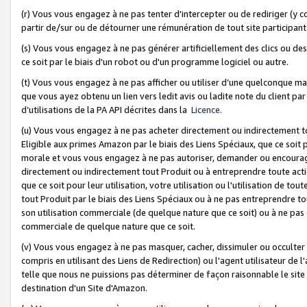
(r) Vous vous engagez à ne pas tenter d'intercepter ou de rediriger (y comp
partir de/sur ou de détourner une rémunération de tout site participa
(s) Vous vous engagez à ne pas générer artificiellement des clics ou de
ce soit par le biais d'un robot ou d'un programme logiciel ou autre.
(t) Vous vous engagez à ne pas afficher ou utiliser d’une quelconque man
que vous ayez obtenu un lien vers ledit avis ou ladite note du client par
d’utilisations de la PA API décrites dans la
Licence
.
(u) Vous vous engagez à ne pas acheter directement ou indirectement t
Eligible aux primes Amazon par le biais des Liens Spéciaux, que ce soit 
morale et vous vous engagez à ne pas autoriser, demander ou encourager
directement ou indirectement tout Produit ou à entreprendre toute acti
que ce soit pour leur utilisation, votre utilisation ou l'utilisation de
tout Produit par le biais des Liens Spéciaux ou à ne pas entreprendre t
son utilisation commerciale (de quelque nature que ce soit) ou à ne pas o
commerciale de quelque nature que ce soit.
(v) Vous vous engagez à ne pas masquer, cacher, dissimuler ou occulter 
compris en utilisant des Liens de Redirection) ou l'agent utilisateur de 
telle que nous ne puissions pas déterminer de façon raisonnable le site ou
destination d'un Site d'Amazon.