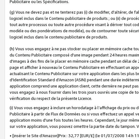
Publicitaire ou les Spécifications.
(g) Vous ne devez pas et ne tenterez pas (i) de modifier, d'altérer, de f
logiciel inclus dans le Contenu publicitaire de produits ; ou (ii) de proc
tout autre processus ou toute autre procédure visant à dériver tout c
modèle ou des pondérations de modèle), ou de contourner toute sécurité a
logiciel inclus dans le contenu publicitaire de produits.
(h) Vous vous engagez à ne pas stocker ou placer en mémoire cache tou
du Contenu Publicitaire composé d'une image pendant 24 heures maxim
d'images à des fins de le placer en mémoire cache pendant un délai de
page et afficher à nouveau le Contenu Publicitaire en effectuant un app
actualisant le Contenu Publicitaire sur votre application dans les plus 
d'Identification Standard d'Amazon (ASIN) pendant une durée indéterminé
application comprend une application client, cette dernière ne peut pa
vous engagez à nous fournir dans les trois jours ouvrés une copie de tou
vérification du respect de la présente Licence.
(i) Vous vous engagez à inclure un horodatage à l'affichage du prix ou 
Publicitaire à partir de Flux de Données ou si vous effectuez un appel ve
application moins d'une fois toutes les heures. Cependant, le jour même
sur votre application, vous pouvez omettre la partie date du tampon.
• [insérer le Site d'Amazon]Prix : 32,77 [EUR/£] (le 01/07/2008 14 h 11 