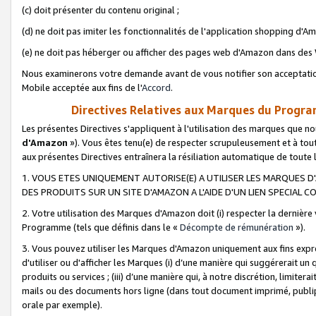
(c) doit présenter du contenu original ;
(d) ne doit pas imiter les fonctionnalités de l'application shopping d'Am
(e) ne doit pas héberger ou afficher des pages web d'Amazon dans de
Nous examinerons votre demande avant de vous notifier son acceptatio
Mobile acceptée aux fins de l'
Accord
.
Directives Relatives aux Marques du Progra
Les présentes Directives s'appliquent à l'utilisation des marques que
d'Amazon
»). Vous êtes tenu(e) de respecter scrupuleusement et à tou
aux présentes Directives entraînera la résiliation automatique de toute
1. VOUS ETES UNIQUEMENT AUTORISE(E) A UTILISER LES MARQUES D'
DES PRODUITS SUR UN SITE D'AMAZON A L'AIDE D'UN LIEN SPECIAL 
2. Votre utilisation des Marques d'Amazon doit (i) respecter la dernière
Programme (tels que définis dans le «
Décompte de rémunération
»).
3. Vous pouvez utiliser les Marques d'Amazon uniquement aux fins expr
d'utiliser ou d'afficher les Marques (i) d’une manière qui suggérerait un
produits ou services ; (iii) d’une manière qui, à notre discrétion, limit
mails ou des documents hors ligne (dans tout document imprimé, publip
orale par exemple).