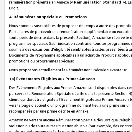
rémunération présentée en
Annexe
(«
Rémunération Standard
»). L
Droit.
4. Rémunération spéciale ou Promotions
Nous sommes susceptibles de proposer de temps à autre des promotion
Partenaires de percevoir une rémunération supplémentaire ou exceptio
toute période décrite dans la présente Section), Amazon se réserve le
programmes spéciaux. Sauf indication contraire, tous les programmes s
soumis à des exclusions d'éligibilité semblables à celles présentées à 
Documents de Programme applicables à un achat de Produit s'appliquera
promotions ou programmes spéciaux.
Nous proposons actuellement la Rémunération Spéciale suivante :
ici
(a) Evénements Eligibles aux Primes Amazon
Des Evénements Eligibles aux Primes Amazon sont disponibles dans cer
percevrez la Rémunération Spéciale décrite dans la présente Section 4(
client, qui doit être éligible à l'Evénement Eligible aux Primes Amazon te
vers la page d'accueil d'un programme donnant lieu à une prime sur un Si
récompensée par une prime décrite en Annexe.
Amazon ne versera aucune Rémunération Spéciale dès lors que l'éligibi
violation ou de toute autre utilisation abusive (par exemple, des inscrip
ou de logiciels automatisés, la participation d'une même personne à p