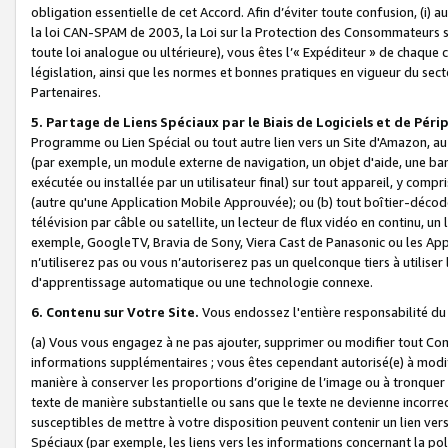
obligation essentielle de cet Accord. Afin d’éviter toute confusion, (i) a
la loi CAN-SPAM de 2003, la Loi sur la Protection des Consommateurs s
toute loi analogue ou ultérieure), vous êtes l’« Expéditeur » de chaque 
législation, ainsi que les normes et bonnes pratiques en vigueur du s
Partenaires.
5. Partage de Liens Spéciaux par le Biais de Logiciels et de Pér
Programme ou Lien Spécial ou tout autre lien vers un Site d'Amazon, au su
(par exemple, un module externe de navigation, un objet d'aide, une ba
exécutée ou installée par un utilisateur final) sur tout appareil, y comp
(autre qu'une Application Mobile Approuvée); ou (b) tout boîtier-décod
télévision par câble ou satellite, un lecteur de flux vidéo en continu, un
exemple, GoogleTV, Bravia de Sony, Viera Cast de Panasonic ou les Appli
n’utiliserez pas ou vous n’autoriserez pas un quelconque tiers à utili
d'apprentissage automatique ou une technologie connexe.
6. Contenu sur Votre Site.
Vous endossez l'entière responsabilité du
(a) Vous vous engagez à ne pas ajouter, supprimer ou modifier tout Co
informations supplémentaires ; vous êtes cependant autorisé(e) à modi
manière à conserver les proportions d’origine de l’image ou à tronquer
texte de manière substantielle ou sans que le texte ne devienne incorr
susceptibles de mettre à votre disposition peuvent contenir un lien ver
Spéciaux (par exemple, les liens vers les informations concernant la poli