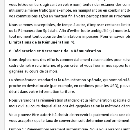
vous (et/ou un tiers agissant en votre nom) tentez de réclamer des c
utilisant le même trafic (par exemple, en manipulant ou en combinant 
vos commissions et/ou en mettant fin à votre participation au Progra
Nous sommes susceptibles, de temps à autre, d'imposer certaines limit
ou la Rémunération Spéciale. Afin d'éviter toute ambiguïté (et nonobst
tout moment tout ou partie des limitations imposées. Pour en savoir plus
Limitations de la Rémunération
»).
6. Déclaration et Versement de la Rémunération
Nous déploierons des efforts commercialement raisonnables pour suivr
cadre de notre suivi interne, et pour créer et vous fournir nos rapport
gagnées au cours de ce mois.
La rémunération standard et la Rémunération Spéciale, qui sont calcul
proche en devise locale (par exemple, en centimes pour les USD), peuve
décrit dans votre information tarifaire.
Nous verserons la rémunération standard et la rémunération spéciale da
mois civil au cours duquel elles ont été gagnées selon la méthode décr
Vous pouvez être autorisé à choisir de recevoir le paiement dans une dev
vous acceptez que le taux de conversion soit déterminé conformément
Option 1 : Paiement par virement automatique.
Nous vous virerons aut