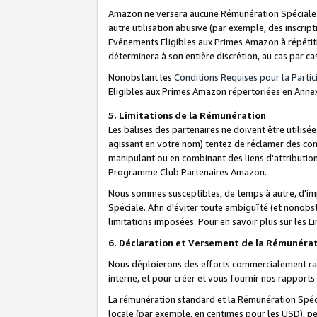
Amazon ne versera aucune Rémunération Spéciale dè
autre utilisation abusive (par exemple, des inscript
Evénements Eligibles aux Primes Amazon à répétiti
déterminera à son entière discrétion, au cas par ca
Nonobstant les
Conditions Requises pour la Parti
Eligibles aux Primes Amazon répertoriées en Anne
5. Limitations de la Rémunération
Les balises des partenaires ne doivent être utili
agissant en votre nom) tentez de réclamer des co
manipulant ou en combinant des liens d'attributi
Programme Club Partenaires Amazon.
Nous sommes susceptibles, de temps à autre, d'imp
Spéciale. Afin d'éviter toute ambiguïté (et nonob
limitations imposées. Pour en savoir plus sur les Li
6. Déclaration et Versement de la Rémunéra
Nous déploierons des efforts commercialement rai
interne, et pour créer et vous fournir nos rappor
La rémunération standard et la Rémunération Spéci
locale (par exemple, en centimes pour les USD), pe