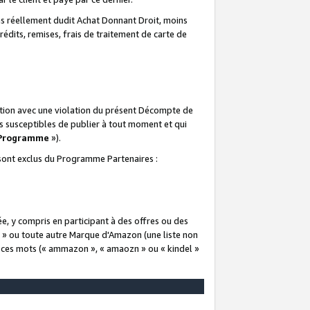
 réellement dudit Achat Donnant Droit, moins
rédits, remises, frais de traitement de carte de
elation avec une violation du présent Décompte de
s susceptibles de publier à tout moment et qui
 Programme
»).
t sont exclus du Programme Partenaires :
e, y compris en participant à des offres ou des
e » ou toute autre Marque d'Amazon (une liste non
e ces mots (« ammazon », « amaozn » ou « kindel »