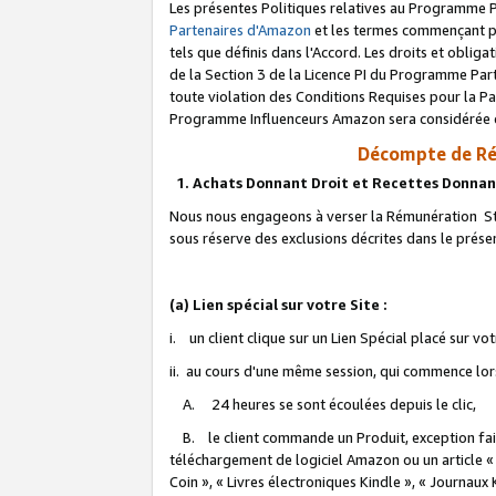
Les présentes Politiques relatives au Programme P
Partenaires d'Amazon
et les termes commençant pa
tels que définis dans l'Accord. Les droits et oblig
de la Section 3 de la Licence PI du Programme Parte
toute violation des Conditions Requises pour la Pa
Programme Influenceurs Amazon sera considérée co
Décompte de Ré
1. Achats Donnant Droit et Recettes Donnan
Nous nous engageons à verser la Rémunération Sta
sous réserve des exclusions décrites dans le prés
(a) Lien spécial sur votre Site :
i. un client clique sur un Lien Spécial placé sur vo
ii. au cours d'une même session, qui commence lorsq
A. 24 heures se sont écoulées depuis le clic,
B. le client commande un Produit, exception faite
téléchargement de logiciel Amazon ou un article «
Coin », « Livres électroniques Kindle », « Journaux