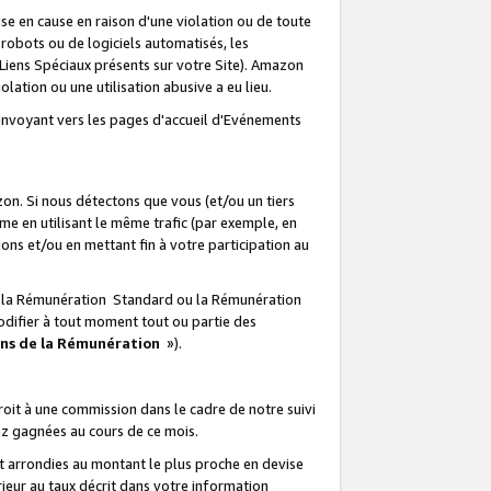
e en cause en raison d'une violation ou de toute
e robots ou de logiciels automatisés, les
Liens Spéciaux présents sur votre Site). Amazon
lation ou une utilisation abusive a eu lieu.
renvoyant vers les pages d'accueil d'Evénements
on. Si nous détectons que vous (et/ou un tiers
 en utilisant le même trafic (par exemple, en
s et/ou en mettant fin à votre participation au
ir la Rémunération Standard ou la Rémunération
odifier à tout moment tout ou partie des
ons de la Rémunération
»).
it à une commission dans le cadre de notre suivi
ez gagnées au cours de ce mois.
t arrondies au montant le plus proche en devise
ieur au taux décrit dans votre information