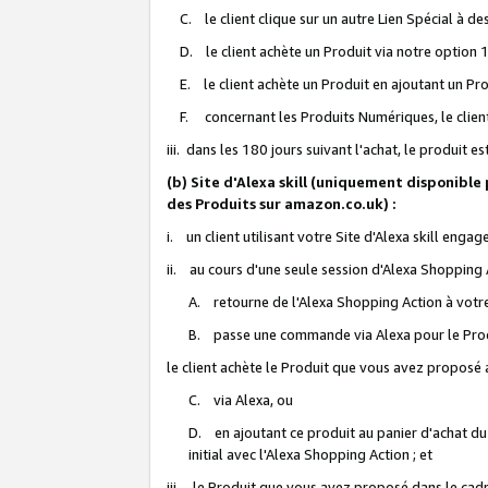
C. le client clique sur un autre Lien Spécial à de
D. le client achète un Produit via notre option 1-
E. le client achète un Produit en ajoutant un Produ
F. concernant les Produits Numériques, le client 
iii. dans les 180 jours suivant l'achat, le produit e
(b) Site d'Alexa skill (uniquement disponible
des Produits sur amazon.co.uk) :
i. un client utilisant votre Site d'Alexa skill enga
ii. au cours d'une seule session d'Alexa Shopping 
A. retourne de l'Alexa Shopping Action à votre
B. passe une commande via Alexa pour le Prod
le client achète le Produit que vous avez proposé a
C. via Alexa, ou
D. en ajoutant ce produit au panier d'achat du
initial avec l'Alexa Shopping Action ; et
iii. le Produit que vous avez proposé dans le cadre