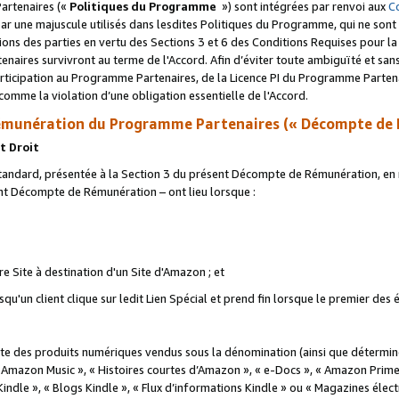
artenaires («
Politiques du Programme
») sont intégrées par renvoi aux
C
r une majuscule utilisés dans lesdites Politiques du Programme, qui ne sont 
ations des parties en vertu des Sections 3 et 6 des Conditions Requises pour l
naires survivront au terme de l'Accord. Afin d’éviter toute ambiguïté et sans l
rticipation au Programme Partenaires, de la Licence PI du Programme Partenai
mme la violation d’une obligation essentielle de l'Accord.
munération du Programme Partenaires (« Décompte de 
t Droit
ndard, présentée à la Section 3 du présent Décompte de Rémunération, en r
ent Décompte de Rémunération – ont lieu lorsque :
tre Site à destination d'un Site d'Amazon ; et
u'un client clique sur ledit Lien Spécial et prend fin lorsque le premier des
 des produits numériques vendus sous la dénomination (ainsi que déterminé 
 Amazon Music », « Histoires courtes d’Amazon », « e-Docs », « Amazon Prim
 Kindle », « Blogs Kindle », « Flux d’informations Kindle » ou « Magazines éle