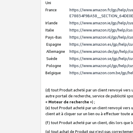
Uni
France
https://www.amazon.fr/gp/help/c
E78834F9BA58__SECTION_64DE0
Irlande
https://www.amazon.ie/gp/help/c
Italie
https://www.amazon.it/gp/help/cu
Pays-Bas
https://www.amazon.nl/gp/help/c
Espagne
https://www.amazon.es/gp/help/c
Allemagne
https://www.amazon.de/gp/help/c
Suède
https://www.amazon.se/gp/help/c
Pologne
https://www.amazon.pl/gp/help/c
Belgique
https://www.amazon.com.be/gp/h
(d) tout Produit acheté par un client renvoyé vers
autre portail de recherche, service de publicité sp
«
Moteur de recherche
») ;
(e) tout Produit acheté par un client renvoyé vers 
client ait à cliquer sur un lien ou à effectuer toute 
(f) tout Produit acheté par un client, dès lors que
(g) tout achat de Produit qui n’est pas correctemen