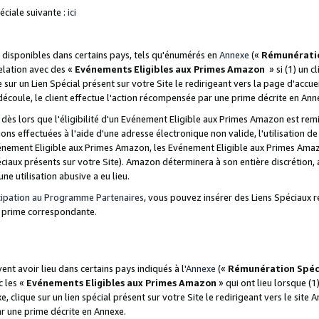
ciale suivante :
ici
disponibles dans certains pays, tels qu'énumérés en
Annexe
(«
Rémunérati
relation avec des «
Evénements Eligibles aux Primes Amazon
» si (1) un c
 sur un Lien Spécial présent sur votre Site le redirigeant vers la page d'acc
 découle, le client effectue l'action récompensée par une prime décrite en Ann
s lors que l'éligibilité d'un Evénement Eligible aux Primes Amazon est remis
ions effectuées à l'aide d'une adresse électronique non valide, l'utilisation d
nement Eligible aux Primes Amazon, les Evénement Eligible aux Primes Amazo
ciaux présents sur votre Site). Amazon déterminera à son entière discrétion, 
ne utilisation abusive a eu lieu.
cipation au Programme Partenaires
, vous pouvez insérer des Liens Spéciaux r
la prime correspondante.
t avoir lieu dans certains pays indiqués à l'
Annexe
(«
Rémunération Spéc
c les «
Evénements Eligibles aux Primes Amazon
» qui ont lieu lorsque (1)
 clique sur un lien spécial présent sur votre Site le redirigeant vers le site 
ar une prime décrite en Annexe.