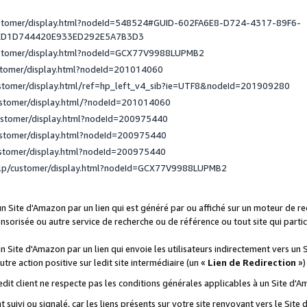
ustomer/display.html?nodeId=548524#GUID-602FA6E8-D724-4317-89F6-
ED1D744420E933ED292E5A7B3D3
ustomer/display.html?nodeId=GCX77V9988LUPMB2
stomer/display.html?nodeId=201014060
ustomer/display.html/ref=hp_left_v4_sib?ie=UTF8&nodeId=201909280
ustomer/display.html/?nodeId=201014060
ustomer/display.html?nodeId=200975440
ustomer/display.html?nodeId=200975440
ustomer/display.html?nodeId=200975440
elp/customer/display.html?nodeId=GCX77V9988LUPMB2
 un Site d'Amazon par un lien qui est généré par ou affiché sur un moteur de 
onsorisée ou autre service de recherche ou de référence ou tout site qui part
un Site d'Amazon par un lien qui envoie les utilisateurs indirectement vers un 
autre action positive sur ledit site intermédiaire (un «
Lien de Redirection
»)
 ledit client ne respecte pas les conditions générales applicables à un Site d'
t suivi ou signalé, car les liens présents sur votre site renvoyant vers le Si