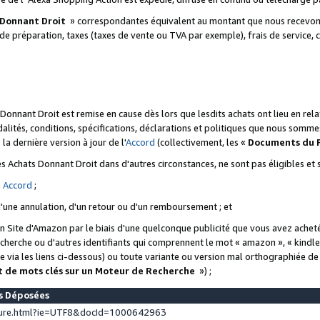
 Donnant Droit
» correspondantes équivalent au montant que nous recevons
 de préparation, taxes (taxes de vente ou TVA par exemple), frais de service, c
s Donnant Droit est remise en cause dès lors que lesdits achats ont lieu en r
lités, conditions, spécifications, déclarations et politiques que nous somme
a dernière version à jour de l'
Accord
(collectivement, les «
Documents du
 des Achats Donnant Droit dans d'autres circonstances, ne sont pas éligibles e
e
Accord
;
d'une annulation, d'un retour ou d'un remboursement ; et
 un Site d'Amazon par le biais d'une quelconque publicité que vous avez acheté
cherche ou d'autres identifiants qui comprennent le mot « amazon », « kindl
 via les liens ci-dessous) ou toute variante ou version mal orthographiée d
t de mots clés sur un Moteur de Recherche
») ;
es Déposées
ture.html?ie=UTF8&docId=1000642963