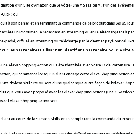
stination d'un Site d'Amazon que le vôtre (une «
Session
»), l'un des événemen
Click ; ou
it à son panier et en terminant la commande de ce produit dans les 89 jours sui
achète un Produit en le regardant en streaming ou en le téléchargeant à part
st expédié, diffusé en streaming ou téléchargé par le client et payé par celui-ci
 pour les partenaires utilisant un identifiant partenaire pour le si
ge une Alexa Shopping Action qui a été identifiée avec votre ID de Partenaire ; 
Action, qui commence lorsqu'un client engage cette Alexa Shopping Action et s
 Site d'Alexa skill Site ou sort d'une quelconque autre façon de l'Alexa Shop
uit que vous avez proposé avec les Alexa Shopping Actions (une «
Session S
vec l'Alexa Shopping Action soit :
 client au cours de la Session Skills et en complétant la commande du Produ
 de l' Alexa Shopping Action est expédié, diffusé en continu ou téléchargé par