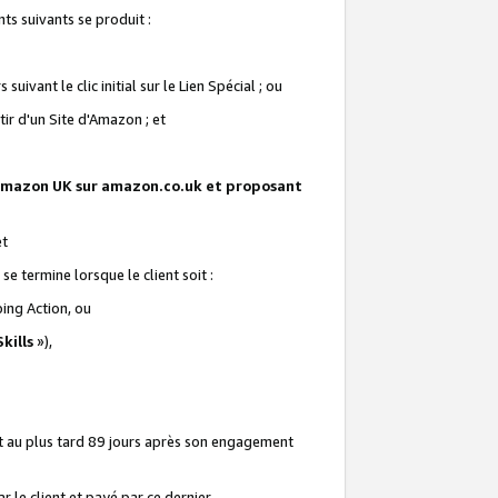
ts suivants se produit :
vant le clic initial sur le Lien Spécial ; ou
ir d'un Site d'Amazon ; et
te Amazon UK sur amazon.co.uk et proposant
et
e termine lorsque le client soit :
ping Action, ou
kills
»),
it au plus tard 89 jours après son engagement
 le client et payé par ce dernier.