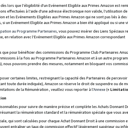
s lors que l'éligibilité d'un Evénement Eligible aux Primes Amazon est remis
ions effectuées à l'aide d'une adresse électronique non valide, l'utilisation d
on et les Evénements Eligibles aux Primes Amazon qui ne sont pas liés à des 
s, si un Evénement Eligible aux Primes Amazon a bien été appliqué ou si une vio
cipation au Programme Partenaires
, vous pouvez insérer des Liens Spéciaux 
xe, en relation avec l’Evénement Eligible aux Primes Amazon correspondant
sées que pour bénéficier des commissions du Programme Club Partenaires Amaz
mmissions à la fois au Programme Partenaires Amazon et à un autre programme
on), nous pouvons prendre des mesures, notamment en bloquant vos commission
oser certaines limites, restreignant la capacité des Partenaires de percevo
stant toute durée indiquée), Amazon se réserve le droit de suspendre ou de m
mitations de la Rémunération , veuillez vous reporter à l'
Annexe
(«
Limitati
tion
sonnables pour suivre de manière précise et complète les Achats Donnant Dro
ts résumant la rémunération standard et la rémunération spéciale que vous av
ale, qui sont calculées pour chaque Achat Donnant Droit à une commission e
uvent entraîner un taux de commission effectif légèrement supérieur ou infér