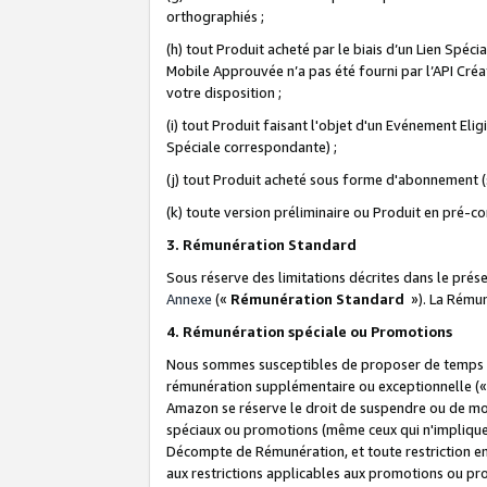
orthographiés ;
(h) tout Produit acheté par le biais d’un Lien Spéc
Mobile Approuvée n’a pas été fourni par l’API Créat
votre disposition ;
(i) tout Produit faisant l'objet d'un Evénement El
Spéciale correspondante) ;
(j) tout Produit acheté sous forme d'abonnement (s
(k) toute version préliminaire ou Produit en pré-c
3. Rémunération Standard
Sous réserve des limitations décrites dans le pré
Annexe
(«
Rémunération Standard
»). La Rému
4. Rémunération spéciale ou Promotions
Nous sommes susceptibles de proposer de temps à
rémunération supplémentaire ou exceptionnelle (
Amazon se réserve le droit de suspendre ou de mo
spéciaux ou promotions (même ceux qui n'impliquent
Décompte de Rémunération, et toute restriction e
aux restrictions applicables aux promotions ou p