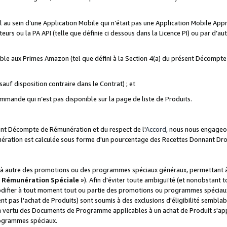
ial au sein d’une Application Mobile qui n’était pas une Application Mobile Ap
eurs ou la PA API (telle que définie ci dessous dans la Licence PI) ou par d’au
igible aux Primes Amazon (tel que défini à la Section 4(a) du présent Décomp
auf disposition contraire dans le Contrat) ; et
ommande qui n’est pas disponible sur la page de liste de Produits.
sent Décompte de Rémunération et du respect de l'
Accord
, nous nous engageo
nération est calculée sous forme d'un pourcentage des Recettes Donnant Dro
 autre des promotions ou des programmes spéciaux généraux, permettant à t
«
Rémunération Spéciale
»). Afin d'éviter toute ambiguïté (et nonobstant t
difier à tout moment tout ou partie des promotions ou programmes spéciaux.
 pas l'achat de Produits) sont soumis à des exclusions d'éligibilité semblabl
n vertu des Documents de Programme applicables à un achat de Produit s'app
rogrammes spéciaux.