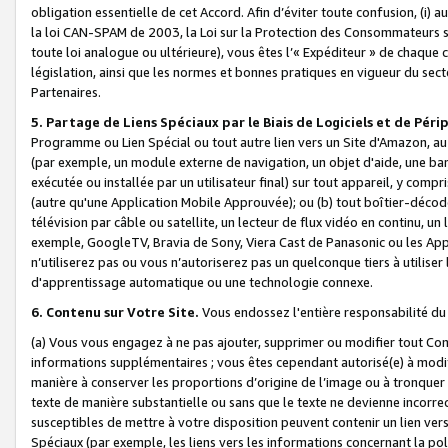
obligation essentielle de cet Accord. Afin d’éviter toute confusion, (i) a
la loi CAN-SPAM de 2003, la Loi sur la Protection des Consommateurs s
toute loi analogue ou ultérieure), vous êtes l’« Expéditeur » de chaque 
législation, ainsi que les normes et bonnes pratiques en vigueur du s
Partenaires.
5. Partage de Liens Spéciaux par le Biais de Logiciels et de Pér
Programme ou Lien Spécial ou tout autre lien vers un Site d'Amazon, au su
(par exemple, un module externe de navigation, un objet d'aide, une ba
exécutée ou installée par un utilisateur final) sur tout appareil, y comp
(autre qu'une Application Mobile Approuvée); ou (b) tout boîtier-décod
télévision par câble ou satellite, un lecteur de flux vidéo en continu, un
exemple, GoogleTV, Bravia de Sony, Viera Cast de Panasonic ou les Appli
n’utiliserez pas ou vous n’autoriserez pas un quelconque tiers à utili
d'apprentissage automatique ou une technologie connexe.
6. Contenu sur Votre Site.
Vous endossez l'entière responsabilité du
(a) Vous vous engagez à ne pas ajouter, supprimer ou modifier tout Co
informations supplémentaires ; vous êtes cependant autorisé(e) à modi
manière à conserver les proportions d’origine de l’image ou à tronquer
texte de manière substantielle ou sans que le texte ne devienne incorr
susceptibles de mettre à votre disposition peuvent contenir un lien ver
Spéciaux (par exemple, les liens vers les informations concernant la poli