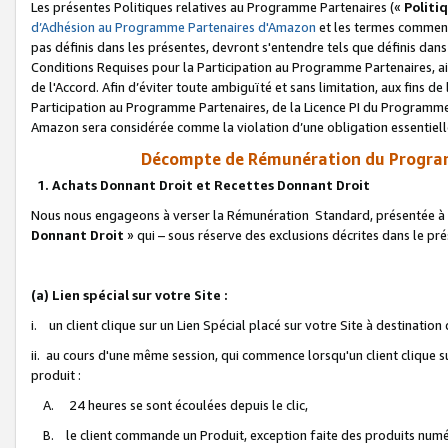
Les présentes Politiques relatives au Programme Partenaires («
Politi
d’Adhésion au Programme Partenaires d'Amazon
et les termes commenç
pas définis dans les présentes, devront s'entendre tels que définis dans 
Conditions Requises pour la Participation au Programme Partenaires, ai
de l'Accord. Afin d’éviter toute ambiguïté et sans limitation, aux fins de
Participation au Programme Partenaires, de la Licence PI du Programme 
Amazon sera considérée comme la violation d’une obligation essentielle
Décompte de Rémunération du Program
1. Achats Donnant Droit et Recettes Donnant Droit
Nous nous engageons à verser la Rémunération Standard, présentée à l
Donnant Droit
» qui – sous réserve des exclusions décrites dans le p
(a) Lien spécial sur votre Site :
i. un client clique sur un Lien Spécial placé sur votre Site à destination
ii. au cours d'une même session, qui commence lorsqu'un client clique s
produit :
A. 24 heures se sont écoulées depuis le clic,
B. le client commande un Produit, exception faite des produits numéri