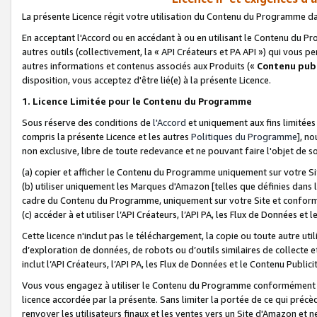
La présente Licence régit votre utilisation du Contenu du Programme d
En acceptant l'Accord ou en accédant à ou en utilisant le Contenu du P
autres outils (collectivement, la «
API Créateurs et PA API
») qui vous pe
autres informations et contenus associés aux Produits («
Contenu publ
disposition, vous acceptez d'être lié(e) à la présente Licence.
1. Licence Limitée pour le Contenu du Programme
Sous réserve des conditions de
l'Accord
et uniquement aux fins limitées
compris la présente Licence et les autres
Politiques du Programme
], n
non exclusive, libre de toute redevance et ne pouvant faire l'objet de so
(a) copier et afficher le Contenu du Programme uniquement sur votre Si
(b) utiliser uniquement les Marques d'Amazon [telles que définies dans 
cadre du Contenu du Programme, uniquement sur votre Site et confo
(c) accéder à et utiliser l’API Créateurs, l’API PA, les Flux de Données e
Cette licence n'inclut pas le téléchargement, la copie ou toute autre util
d’exploration de données, de robots ou d’outils similaires de collecte
inclut l’API Créateurs, l’API PA, les Flux de Données et le Contenu Publici
Vous vous engagez à utiliser le Contenu du Programme conformément a
licence accordée par la présente. Sans limiter la portée de ce qui pré
renvoyer les utilisateurs finaux et les ventes vers un Site d'Amazon et