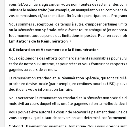
vous (et/ou un tiers agissant en votre nom) tentez de réclamer des c
utilisant le même trafic (par exemple, en manipulant ou en combinant 
vos commissions et/ou en mettant fin à votre participation au Progra
Nous sommes susceptibles, de temps à autre, d'imposer certaines limit
ou la Rémunération Spéciale. Afin d'éviter toute ambiguïté (et nonobst
tout moment tout ou partie des limitations imposées. Pour en savoir plus
Limitations de la Rémunération
»).
6. Déclaration et Versement de la Rémunération
Nous déploierons des efforts commercialement raisonnables pour suivr
cadre de notre suivi interne, et pour créer et vous fournir nos rapport
gagnées au cours de ce mois.
La rémunération standard et la Rémunération Spéciale, qui sont calcul
proche en devise locale (par exemple, en centimes pour les USD), peuve
décrit dans votre information tarifaire.
Nous verserons la rémunération standard et la rémunération spéciale da
mois civil au cours duquel elles ont été gagnées selon la méthode décr
Vous pouvez être autorisé à choisir de recevoir le paiement dans une dev
vous acceptez que le taux de conversion soit déterminé conformément
Option 1 : Paiement par virement automatique.
Nous vous virerons aut