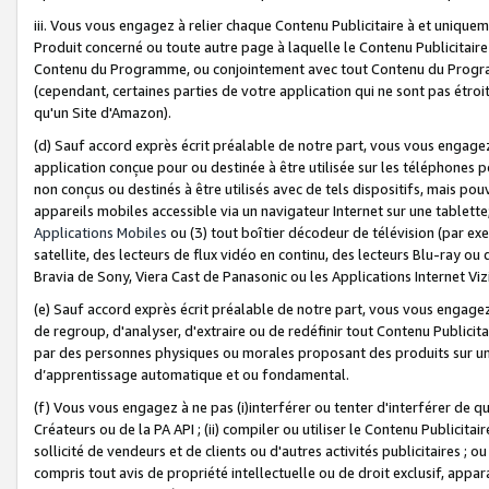
iii. Vous vous engagez à relier chaque Contenu Publicitaire à et uniqu
Produit concerné ou toute autre page à laquelle le Contenu Publicitaire
Contenu du Programme, ou conjointement avec tout Contenu du Programm
(cependant, certaines parties de votre application qui ne sont pas étroi
qu'un Site d'Amazon).
(d) Sauf accord exprès écrit préalable de notre part, vous vous engagez à
application conçue pour ou destinée à être utilisée sur les téléphones p
non conçus ou destinés à être utilisés avec de tels dispositifs, mais pouv
appareils mobiles accessible via un navigateur Internet sur une tablett
Applications Mobiles
ou (3) tout boîtier décodeur de télévision (par ex
satellite, des lecteurs de flux vidéo en continu, des lecteurs Blu-ray o
Bravia de Sony, Viera Cast de Panasonic ou les Applications Internet Viz
(e) Sauf accord exprès écrit préalable de notre part, vous vous engagez 
de regroup, d'analyser, d'extraire ou de redéfinir tout Contenu Publicitai
par des personnes physiques ou morales proposant des produits sur un
d’apprentissage automatique et ou fondamental.
(f) Vous vous engagez à ne pas (i)interférer ou tenter d'interférer de 
Créateurs ou de la PA API ; (ii) compiler ou utiliser le Contenu Publicita
sollicité de vendeurs et de clients ou d'autres activités publicitaires ; ou (
compris tout avis de propriété intellectuelle ou de droit exclusif, appar