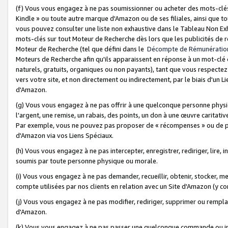
(f) Vous vous engagez à ne pas soumissionner ou acheter des mots-clés,
Kindle » ou toute autre marque d'Amazon ou de ses filiales, ainsi que t
vous pouvez consulter une liste non exhaustive dans le Tableau Non Ex
mots-clés sur tout Moteur de Recherche dès lors que les publicités de 
Moteur de Recherche (tel que défini dans le
Décompte de Rémunératio
Moteurs de Recherche afin qu'ils apparaissent en réponse à un mot-clé o
naturels, gratuits, organiques ou non payants), tant que vous respectez 
vers votre site, et non directement ou indirectement, par le biais d'un Li
d'Amazon.
(g) Vous vous engagez à ne pas offrir à une quelconque personne physi
l'argent, une remise, un rabais, des points, un don à une œuvre caritativ
Par exemple, vous ne pouvez pas proposer de « récompenses » ou de p
d'Amazon via vos Liens Spéciaux.
(h) Vous vous engagez à ne pas intercepter, enregistrer, rediriger, lire
soumis par toute personne physique ou morale.
(i) Vous vous engagez à ne pas demander, recueillir, obtenir, stocker, 
compte utilisées par nos clients en relation avec un Site d'Amazon (y c
(j) Vous vous engagez à ne pas modifier, rediriger, supprimer ou rempla
d'Amazon.
(k) Vous vous engagez à ne pas passer une quelconque commande ou init