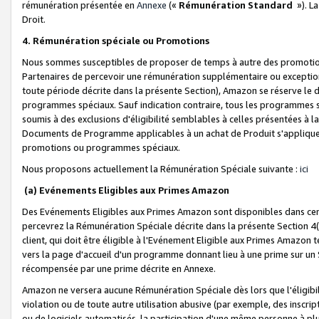
rémunération présentée en
Annexe
(«
Rémunération Standard
»). L
Droit.
4. Rémunération spéciale ou Promotions
Nous sommes susceptibles de proposer de temps à autre des promotion
Partenaires de percevoir une rémunération supplémentaire ou exceptio
toute période décrite dans la présente Section), Amazon se réserve le
programmes spéciaux. Sauf indication contraire, tous les programmes s
soumis à des exclusions d'éligibilité semblables à celles présentées à 
Documents de Programme applicables à un achat de Produit s'appliquera
promotions ou programmes spéciaux.
Nous proposons actuellement la Rémunération Spéciale suivante :
ici
(a) Evénements Eligibles aux Primes Amazon
Des Evénements Eligibles aux Primes Amazon sont disponibles dans cer
percevrez la Rémunération Spéciale décrite dans la présente Section 4(
client, qui doit être éligible à l'Evénement Eligible aux Primes Amazon te
vers la page d'accueil d'un programme donnant lieu à une prime sur un Si
récompensée par une prime décrite en Annexe.
Amazon ne versera aucune Rémunération Spéciale dès lors que l'éligibi
violation ou de toute autre utilisation abusive (par exemple, des inscrip
ou de logiciels automatisés, la participation d'une même personne à p