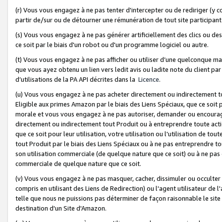
(r) Vous vous engagez à ne pas tenter d'intercepter ou de rediriger (y comp
partir de/sur ou de détourner une rémunération de tout site participa
(s) Vous vous engagez à ne pas générer artificiellement des clics ou de
ce soit par le biais d'un robot ou d'un programme logiciel ou autre.
(t) Vous vous engagez à ne pas afficher ou utiliser d’une quelconque man
que vous ayez obtenu un lien vers ledit avis ou ladite note du client par
d’utilisations de la PA API décrites dans la
Licence
.
(u) Vous vous engagez à ne pas acheter directement ou indirectement t
Eligible aux primes Amazon par le biais des Liens Spéciaux, que ce soit 
morale et vous vous engagez à ne pas autoriser, demander ou encourager
directement ou indirectement tout Produit ou à entreprendre toute acti
que ce soit pour leur utilisation, votre utilisation ou l'utilisation de
tout Produit par le biais des Liens Spéciaux ou à ne pas entreprendre t
son utilisation commerciale (de quelque nature que ce soit) ou à ne pas o
commerciale de quelque nature que ce soit.
(v) Vous vous engagez à ne pas masquer, cacher, dissimuler ou occulter 
compris en utilisant des Liens de Redirection) ou l'agent utilisateur de 
telle que nous ne puissions pas déterminer de façon raisonnable le site ou
destination d'un Site d'Amazon.