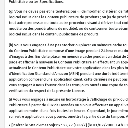
Publicitaire ou les Spécifications.
(g) Vous ne devez pas et ne tenterez pas (i) de modifier, d'altérer, de f
logiciel inclus dans le Contenu publicitaire de produits ; ou (ii) de proc
tout autre processus ou toute autre procédure visant à dériver tout c
modèle ou des pondérations de modèle), ou de contourner toute sécurité a
logiciel inclus dans le contenu publicitaire de produits.
(h) Vous vous engagez à ne pas stocker ou placer en mémoire cache tou
du Contenu Publicitaire composé d'une image pendant 24 heures maxim
d'images à des fins de le placer en mémoire cache pendant un délai de
page et afficher à nouveau le Contenu Publicitaire en effectuant un app
actualisant le Contenu Publicitaire sur votre application dans les plus 
d'Identification Standard d'Amazon (ASIN) pendant une durée indéterminé
application comprend une application client, cette dernière ne peut pa
vous engagez à nous fournir dans les trois jours ouvrés une copie de tou
vérification du respect de la présente Licence.
(i) Vous vous engagez à inclure un horodatage à l'affichage du prix ou 
Publicitaire à partir de Flux de Données ou si vous effectuez un appel ve
application moins d'une fois toutes les heures. Cependant, le jour même
sur votre application, vous pouvez omettre la partie date du tampon.
• [insérer le Site d'Amazon]Prix : 32,77 [EUR/£] (le 01/07/2008 14 h 11 