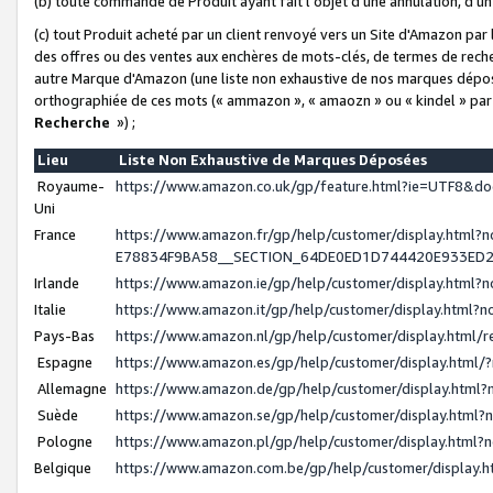
(b) toute commande de Produit ayant fait l'objet d'une annulation, d'u
(c) tout Produit acheté par un client renvoyé vers un Site d'Amazon par
des offres ou des ventes aux enchères de mots-clés, de termes de reche
autre Marque d'Amazon (une liste non exhaustive de nos marques déposée
orthographiée de ces mots (« ammazon », « amaozn » ou « kindel » par
Recherche
») ;
Lieu
Liste Non Exhaustive de Marques Déposées
Royaume-
https://www.amazon.co.uk/gp/feature.html?ie=UTF8&
Uni
France
https://www.amazon.fr/gp/help/customer/display.ht
E78834F9BA58__SECTION_64DE0ED1D744420E933ED
Irlande
https://www.amazon.ie/gp/help/customer/display.htm
Italie
https://www.amazon.it/gp/help/customer/display.html
Pays-Bas
https://www.amazon.nl/gp/help/customer/display.html
Espagne
https://www.amazon.es/gp/help/customer/display.html
Allemagne
https://www.amazon.de/gp/help/customer/display.htm
Suède
https://www.amazon.se/gp/help/customer/display.htm
Pologne
https://www.amazon.pl/gp/help/customer/display.html
Belgique
https://www.amazon.com.be/gp/help/customer/displa