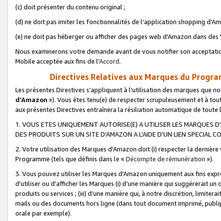
(c) doit présenter du contenu original ;
(d) ne doit pas imiter les fonctionnalités de l'application shopping d'Am
(e) ne doit pas héberger ou afficher des pages web d'Amazon dans de
Nous examinerons votre demande avant de vous notifier son acceptatio
Mobile acceptée aux fins de l'
Accord
.
Directives Relatives aux Marques du Progra
Les présentes Directives s'appliquent à l'utilisation des marques que
d'Amazon
»). Vous êtes tenu(e) de respecter scrupuleusement et à tou
aux présentes Directives entraînera la résiliation automatique de toute
1. VOUS ETES UNIQUEMENT AUTORISE(E) A UTILISER LES MARQUES D'
DES PRODUITS SUR UN SITE D'AMAZON A L'AIDE D'UN LIEN SPECIAL 
2. Votre utilisation des Marques d'Amazon doit (i) respecter la dernière
Programme (tels que définis dans le «
Décompte de rémunération
»).
3. Vous pouvez utiliser les Marques d'Amazon uniquement aux fins expr
d'utiliser ou d'afficher les Marques (i) d’une manière qui suggérerait un
produits ou services ; (iii) d’une manière qui, à notre discrétion, limit
mails ou des documents hors ligne (dans tout document imprimé, publip
orale par exemple).