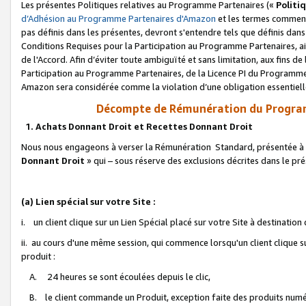
Les présentes Politiques relatives au Programme Partenaires («
Politi
d’Adhésion au Programme Partenaires d'Amazon
et les termes commenç
pas définis dans les présentes, devront s'entendre tels que définis dans 
Conditions Requises pour la Participation au Programme Partenaires, ai
de l'Accord. Afin d’éviter toute ambiguïté et sans limitation, aux fins de
Participation au Programme Partenaires, de la Licence PI du Programme 
Amazon sera considérée comme la violation d’une obligation essentielle
Décompte de Rémunération du Program
1. Achats Donnant Droit et Recettes Donnant Droit
Nous nous engageons à verser la Rémunération Standard, présentée à l
Donnant Droit
» qui – sous réserve des exclusions décrites dans le p
(a) Lien spécial sur votre Site :
i. un client clique sur un Lien Spécial placé sur votre Site à destination
ii. au cours d'une même session, qui commence lorsqu'un client clique s
produit :
A. 24 heures se sont écoulées depuis le clic,
B. le client commande un Produit, exception faite des produits numéri