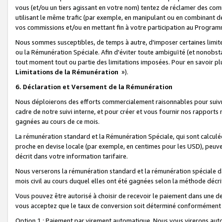
vous (et/ou un tiers agissant en votre nom) tentez de réclamer des c
utilisant le même trafic (par exemple, en manipulant ou en combinant 
vos commissions et/ou en mettant fin à votre participation au Progra
Nous sommes susceptibles, de temps à autre, d'imposer certaines limit
ou la Rémunération Spéciale. Afin d'éviter toute ambiguïté (et nonobst
tout moment tout ou partie des limitations imposées. Pour en savoir plus
Limitations de la Rémunération
»).
6. Déclaration et Versement de la Rémunération
Nous déploierons des efforts commercialement raisonnables pour suivr
cadre de notre suivi interne, et pour créer et vous fournir nos rapport
gagnées au cours de ce mois.
La rémunération standard et la Rémunération Spéciale, qui sont calcul
proche en devise locale (par exemple, en centimes pour les USD), peuve
décrit dans votre information tarifaire.
Nous verserons la rémunération standard et la rémunération spéciale da
mois civil au cours duquel elles ont été gagnées selon la méthode décr
Vous pouvez être autorisé à choisir de recevoir le paiement dans une dev
vous acceptez que le taux de conversion soit déterminé conformément
Option 1 : Paiement par virement automatique.
Nous vous virerons aut