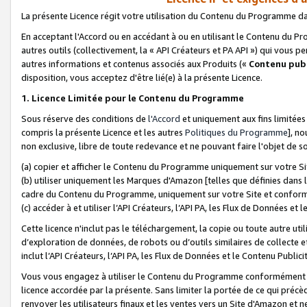
La présente Licence régit votre utilisation du Contenu du Programme d
En acceptant l'Accord ou en accédant à ou en utilisant le Contenu du P
autres outils (collectivement, la «
API Créateurs et PA API
») qui vous pe
autres informations et contenus associés aux Produits («
Contenu publ
disposition, vous acceptez d'être lié(e) à la présente Licence.
1. Licence Limitée pour le Contenu du Programme
Sous réserve des conditions de
l'Accord
et uniquement aux fins limitées
compris la présente Licence et les autres
Politiques du Programme
], n
non exclusive, libre de toute redevance et ne pouvant faire l'objet de so
(a) copier et afficher le Contenu du Programme uniquement sur votre Si
(b) utiliser uniquement les Marques d'Amazon [telles que définies dans 
cadre du Contenu du Programme, uniquement sur votre Site et confo
(c) accéder à et utiliser l’API Créateurs, l’API PA, les Flux de Données e
Cette licence n'inclut pas le téléchargement, la copie ou toute autre util
d’exploration de données, de robots ou d’outils similaires de collecte
inclut l’API Créateurs, l’API PA, les Flux de Données et le Contenu Publici
Vous vous engagez à utiliser le Contenu du Programme conformément a
licence accordée par la présente. Sans limiter la portée de ce qui pré
renvoyer les utilisateurs finaux et les ventes vers un Site d'Amazon et