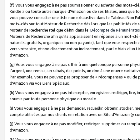
(f) Vous vous engagez à ne pas soumissionner ou acheter des mots-clés,
Kindle » ou toute autre marque d'Amazon ou de ses filiales, ainsi que t
vous pouvez consulter une liste non exhaustive dans le Tableau Non Ex
mots-clés sur tout Moteur de Recherche dès lors que les publicités de 
Moteur de Recherche (tel que défini dans le
Décompte de Rémunératio
Moteurs de Recherche afin qu'ils apparaissent en réponse à un mot-clé o
naturels, gratuits, organiques ou non payants), tant que vous respectez 
vers votre site, et non directement ou indirectement, par le biais d'un Li
d'Amazon.
(g) Vous vous engagez à ne pas offrir à une quelconque personne physi
l'argent, une remise, un rabais, des points, un don à une œuvre caritativ
Par exemple, vous ne pouvez pas proposer de « récompenses » ou de p
d'Amazon via vos Liens Spéciaux.
(h) Vous vous engagez à ne pas intercepter, enregistrer, rediriger, lire
soumis par toute personne physique ou morale.
(i) Vous vous engagez à ne pas demander, recueillir, obtenir, stocker, 
compte utilisées par nos clients en relation avec un Site d'Amazon (y c
(j) Vous vous engagez à ne pas modifier, rediriger, supprimer ou rempla
d'Amazon.
(k) Vous vous engagez à ne pas passer une quelconque commande ou init