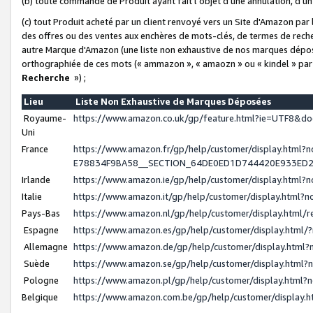
(b) toute commande de Produit ayant fait l'objet d'une annulation, d'u
(c) tout Produit acheté par un client renvoyé vers un Site d'Amazon par
des offres ou des ventes aux enchères de mots-clés, de termes de reche
autre Marque d'Amazon (une liste non exhaustive de nos marques déposée
orthographiée de ces mots (« ammazon », « amaozn » ou « kindel » par
Recherche
») ;
Lieu
Liste Non Exhaustive de Marques Déposées
Royaume-
https://www.amazon.co.uk/gp/feature.html?ie=UTF8&
Uni
France
https://www.amazon.fr/gp/help/customer/display.ht
E78834F9BA58__SECTION_64DE0ED1D744420E933ED
Irlande
https://www.amazon.ie/gp/help/customer/display.htm
Italie
https://www.amazon.it/gp/help/customer/display.html
Pays-Bas
https://www.amazon.nl/gp/help/customer/display.html
Espagne
https://www.amazon.es/gp/help/customer/display.html
Allemagne
https://www.amazon.de/gp/help/customer/display.htm
Suède
https://www.amazon.se/gp/help/customer/display.htm
Pologne
https://www.amazon.pl/gp/help/customer/display.html
Belgique
https://www.amazon.com.be/gp/help/customer/displa