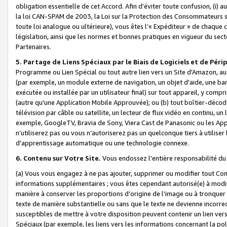
obligation essentielle de cet Accord. Afin d’éviter toute confusion, (i) a
la loi CAN-SPAM de 2003, la Loi sur la Protection des Consommateurs s
toute loi analogue ou ultérieure), vous êtes l’« Expéditeur » de chaque 
législation, ainsi que les normes et bonnes pratiques en vigueur du s
Partenaires.
5. Partage de Liens Spéciaux par le Biais de Logiciels et de Pér
Programme ou Lien Spécial ou tout autre lien vers un Site d'Amazon, au su
(par exemple, un module externe de navigation, un objet d'aide, une ba
exécutée ou installée par un utilisateur final) sur tout appareil, y comp
(autre qu'une Application Mobile Approuvée); ou (b) tout boîtier-décod
télévision par câble ou satellite, un lecteur de flux vidéo en continu, un
exemple, GoogleTV, Bravia de Sony, Viera Cast de Panasonic ou les Appli
n’utiliserez pas ou vous n’autoriserez pas un quelconque tiers à utili
d'apprentissage automatique ou une technologie connexe.
6. Contenu sur Votre Site.
Vous endossez l'entière responsabilité du
(a) Vous vous engagez à ne pas ajouter, supprimer ou modifier tout Co
informations supplémentaires ; vous êtes cependant autorisé(e) à modi
manière à conserver les proportions d’origine de l’image ou à tronquer
texte de manière substantielle ou sans que le texte ne devienne incorr
susceptibles de mettre à votre disposition peuvent contenir un lien ver
Spéciaux (par exemple, les liens vers les informations concernant la poli