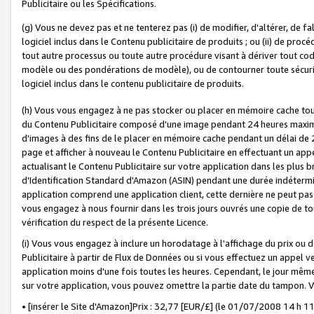
Publicitaire ou les Spécifications.
(g) Vous ne devez pas et ne tenterez pas (i) de modifier, d'altérer, de f
logiciel inclus dans le Contenu publicitaire de produits ; ou (ii) de proc
tout autre processus ou toute autre procédure visant à dériver tout c
modèle ou des pondérations de modèle), ou de contourner toute sécurité a
logiciel inclus dans le contenu publicitaire de produits.
(h) Vous vous engagez à ne pas stocker ou placer en mémoire cache tou
du Contenu Publicitaire composé d'une image pendant 24 heures maxim
d'images à des fins de le placer en mémoire cache pendant un délai de
page et afficher à nouveau le Contenu Publicitaire en effectuant un app
actualisant le Contenu Publicitaire sur votre application dans les plus 
d'Identification Standard d'Amazon (ASIN) pendant une durée indéterminé
application comprend une application client, cette dernière ne peut pa
vous engagez à nous fournir dans les trois jours ouvrés une copie de tou
vérification du respect de la présente Licence.
(i) Vous vous engagez à inclure un horodatage à l'affichage du prix ou 
Publicitaire à partir de Flux de Données ou si vous effectuez un appel ve
application moins d'une fois toutes les heures. Cependant, le jour même
sur votre application, vous pouvez omettre la partie date du tampon.
• [insérer le Site d'Amazon]Prix : 32,77 [EUR/£] (le 01/07/2008 14 h 11 