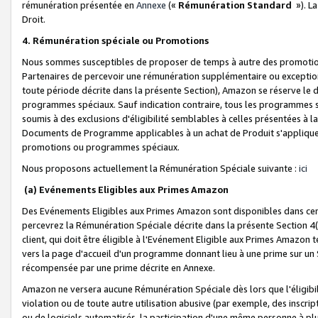
rémunération présentée en
Annexe
(«
Rémunération Standard
»). L
Droit.
4. Rémunération spéciale ou Promotions
Nous sommes susceptibles de proposer de temps à autre des promotion
Partenaires de percevoir une rémunération supplémentaire ou exceptio
toute période décrite dans la présente Section), Amazon se réserve le
programmes spéciaux. Sauf indication contraire, tous les programmes s
soumis à des exclusions d'éligibilité semblables à celles présentées à 
Documents de Programme applicables à un achat de Produit s'appliquera
promotions ou programmes spéciaux.
Nous proposons actuellement la Rémunération Spéciale suivante :
ici
(a) Evénements Eligibles aux Primes Amazon
Des Evénements Eligibles aux Primes Amazon sont disponibles dans cer
percevrez la Rémunération Spéciale décrite dans la présente Section 4(
client, qui doit être éligible à l'Evénement Eligible aux Primes Amazon te
vers la page d'accueil d'un programme donnant lieu à une prime sur un Si
récompensée par une prime décrite en Annexe.
Amazon ne versera aucune Rémunération Spéciale dès lors que l'éligibi
violation ou de toute autre utilisation abusive (par exemple, des inscrip
ou de logiciels automatisés, la participation d'une même personne à p