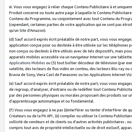
iii. Vous vous engagez à relier chaque Contenu Publicitaire à et uniqu
Produit concerné ou toute autre page à laquelle le Contenu Publicitaire
Contenu du Programme, ou conjointement avec tout Contenu du Programm
(cependant, certaines parties de votre application qui ne sont pas étroi
qu'un Site d'Amazon).
(d) Sauf accord exprès écrit préalable de notre part, vous vous engagez à
application conçue pour ou destinée à être utilisée sur les téléphones p
non conçus ou destinés à être utilisés avec de tels dispositifs, mais pouv
appareils mobiles accessible via un navigateur Internet sur une tablett
Applications Mobiles
ou (3) tout boîtier décodeur de télévision (par ex
satellite, des lecteurs de flux vidéo en continu, des lecteurs Blu-ray o
Bravia de Sony, Viera Cast de Panasonic ou les Applications Internet Viz
(e) Sauf accord exprès écrit préalable de notre part, vous vous engagez 
de regroup, d'analyser, d'extraire ou de redéfinir tout Contenu Publicitai
par des personnes physiques ou morales proposant des produits sur un
d’apprentissage automatique et ou fondamental.
(f) Vous vous engagez à ne pas (i)interférer ou tenter d'interférer de 
Créateurs ou de la PA API ; (ii) compiler ou utiliser le Contenu Publicita
sollicité de vendeurs et de clients ou d'autres activités publicitaires ; ou (
compris tout avis de propriété intellectuelle ou de droit exclusif, appar