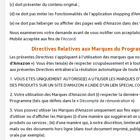
(c) doit présenter du contenu original ;
(d) ne doit pas imiter les fonctionnalités de l'application shopping d'Am
(e) ne doit pas héberger ou afficher des pages web d'Amazon dans de
Nous examinerons votre demande avant de vous notifier son acceptatio
Mobile acceptée aux fins de l'
Accord
.
Directives Relatives aux Marques du Progra
Les présentes Directives s'appliquent à l'utilisation des marques que
d'Amazon
»). Vous êtes tenu(e) de respecter scrupuleusement et à tou
aux présentes Directives entraînera la résiliation automatique de toute
1. VOUS ETES UNIQUEMENT AUTORISE(E) A UTILISER LES MARQUES D'
DES PRODUITS SUR UN SITE D'AMAZON A L'AIDE D'UN LIEN SPECIAL 
2. Votre utilisation des Marques d'Amazon doit (i) respecter la dernière
Programme (tels que définis dans le «
Décompte de rémunération
»).
3. Vous pouvez utiliser les Marques d'Amazon uniquement aux fins expr
d'utiliser ou d'afficher les Marques (i) d’une manière qui suggérerait un
produits ou services ; (iii) d’une manière qui, à notre discrétion, limit
mails ou des documents hors ligne (dans tout document imprimé, publip
orale par exemple).