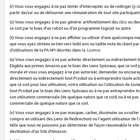
(r) Vous vous engagez à ne pas tenter d'intercepter ou de rediriger (y comp
partir de/sur ou de détourner une rémunération de tout site participa
(s) Vous vous engagez à ne pas générer artificiellement des clics ou de
ce soit par le biais d'un robot ou d'un programme logiciel ou autre.
(t) Vous vous engagez à ne pas afficher ou utiliser d’une quelconque man
que vous ayez obtenu un lien vers ledit avis ou ladite note du client par
d’utilisations de la PA API décrites dans la
Licence
.
(u) Vous vous engagez à ne pas acheter directement ou indirectement t
Eligible aux primes Amazon par le biais des Liens Spéciaux, que ce soit 
morale et vous vous engagez à ne pas autoriser, demander ou encourager
directement ou indirectement tout Produit ou à entreprendre toute acti
que ce soit pour leur utilisation, votre utilisation ou l'utilisation de
tout Produit par le biais des Liens Spéciaux ou à ne pas entreprendre t
son utilisation commerciale (de quelque nature que ce soit) ou à ne pas o
commerciale de quelque nature que ce soit.
(v) Vous vous engagez à ne pas masquer, cacher, dissimuler ou occulter 
compris en utilisant des Liens de Redirection) ou l'agent utilisateur de 
telle que nous ne puissions pas déterminer de façon raisonnable le site ou
destination d'un Site d'Amazon.