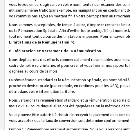
vous (et/ou un tiers agissant en votre nom) tentez de réclamer des c
utilisant le même trafic (par exemple, en manipulant ou en combinant 
vos commissions et/ou en mettant fin à votre participation au Progra
Nous sommes susceptibles, de temps à autre, d'imposer certaines limit
ou la Rémunération Spéciale. Afin d'éviter toute ambiguïté (et nonobst
tout moment tout ou partie des limitations imposées. Pour en savoir plus
Limitations de la Rémunération
»).
6. Déclaration et Versement de la Rémunération
Nous déploierons des efforts commercialement raisonnables pour suivr
cadre de notre suivi interne, et pour créer et vous fournir nos rapport
gagnées au cours de ce mois.
La rémunération standard et la Rémunération Spéciale, qui sont calcul
proche en devise locale (par exemple, en centimes pour les USD), peuve
décrit dans votre information tarifaire.
Nous verserons la rémunération standard et la rémunération spéciale da
mois civil au cours duquel elles ont été gagnées selon la méthode décr
Vous pouvez être autorisé à choisir de recevoir le paiement dans une dev
vous acceptez que le taux de conversion soit déterminé conformément
Option 1 : Paiement par virement automatique.
Nous vous virerons aut