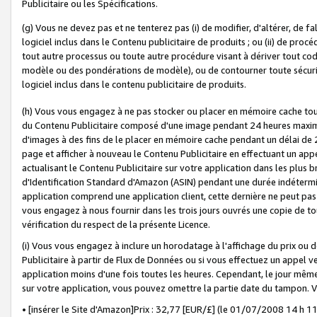
Publicitaire ou les Spécifications.
(g) Vous ne devez pas et ne tenterez pas (i) de modifier, d'altérer, de f
logiciel inclus dans le Contenu publicitaire de produits ; ou (ii) de proc
tout autre processus ou toute autre procédure visant à dériver tout c
modèle ou des pondérations de modèle), ou de contourner toute sécurité a
logiciel inclus dans le contenu publicitaire de produits.
(h) Vous vous engagez à ne pas stocker ou placer en mémoire cache tou
du Contenu Publicitaire composé d'une image pendant 24 heures maxim
d'images à des fins de le placer en mémoire cache pendant un délai de
page et afficher à nouveau le Contenu Publicitaire en effectuant un app
actualisant le Contenu Publicitaire sur votre application dans les plus 
d'Identification Standard d'Amazon (ASIN) pendant une durée indéterminé
application comprend une application client, cette dernière ne peut pa
vous engagez à nous fournir dans les trois jours ouvrés une copie de tou
vérification du respect de la présente Licence.
(i) Vous vous engagez à inclure un horodatage à l'affichage du prix ou 
Publicitaire à partir de Flux de Données ou si vous effectuez un appel ve
application moins d'une fois toutes les heures. Cependant, le jour même
sur votre application, vous pouvez omettre la partie date du tampon.
• [insérer le Site d'Amazon]Prix : 32,77 [EUR/£] (le 01/07/2008 14 h 11 