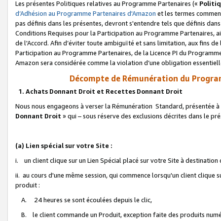
Les présentes Politiques relatives au Programme Partenaires («
Politi
d’Adhésion au Programme Partenaires d'Amazon
et les termes commenç
pas définis dans les présentes, devront s'entendre tels que définis dans 
Conditions Requises pour la Participation au Programme Partenaires, ai
de l'Accord. Afin d’éviter toute ambiguïté et sans limitation, aux fins de
Participation au Programme Partenaires, de la Licence PI du Programme 
Amazon sera considérée comme la violation d’une obligation essentielle
Décompte de Rémunération du Program
1. Achats Donnant Droit et Recettes Donnant Droit
Nous nous engageons à verser la Rémunération Standard, présentée à l
Donnant Droit
» qui – sous réserve des exclusions décrites dans le p
(a) Lien spécial sur votre Site :
i. un client clique sur un Lien Spécial placé sur votre Site à destination
ii. au cours d'une même session, qui commence lorsqu'un client clique s
produit :
A. 24 heures se sont écoulées depuis le clic,
B. le client commande un Produit, exception faite des produits numéri