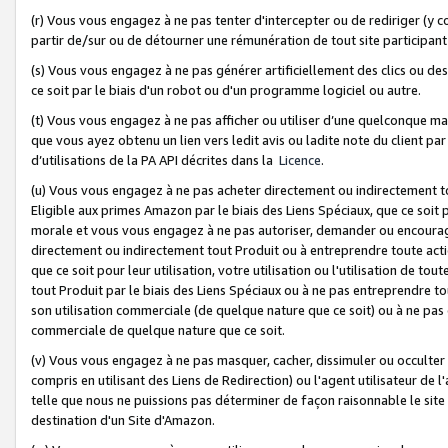
(r) Vous vous engagez à ne pas tenter d'intercepter ou de rediriger (y comp
partir de/sur ou de détourner une rémunération de tout site participa
(s) Vous vous engagez à ne pas générer artificiellement des clics ou de
ce soit par le biais d'un robot ou d'un programme logiciel ou autre.
(t) Vous vous engagez à ne pas afficher ou utiliser d’une quelconque man
que vous ayez obtenu un lien vers ledit avis ou ladite note du client par
d’utilisations de la PA API décrites dans la
Licence
.
(u) Vous vous engagez à ne pas acheter directement ou indirectement t
Eligible aux primes Amazon par le biais des Liens Spéciaux, que ce soit 
morale et vous vous engagez à ne pas autoriser, demander ou encourager
directement ou indirectement tout Produit ou à entreprendre toute acti
que ce soit pour leur utilisation, votre utilisation ou l'utilisation de
tout Produit par le biais des Liens Spéciaux ou à ne pas entreprendre t
son utilisation commerciale (de quelque nature que ce soit) ou à ne pas o
commerciale de quelque nature que ce soit.
(v) Vous vous engagez à ne pas masquer, cacher, dissimuler ou occulter 
compris en utilisant des Liens de Redirection) ou l'agent utilisateur de 
telle que nous ne puissions pas déterminer de façon raisonnable le site ou
destination d'un Site d'Amazon.