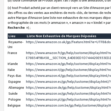
(b) toute commande de Produit ayant fait l'objet d'une annulation, d'u
(c) tout Produit acheté par un client renvoyé vers un Site d'Amazon par
des offres ou des ventes aux enchères de mots-clés, de termes de reche
autre Marque d'Amazon (une liste non exhaustive de nos marques déposée
orthographiée de ces mots (« ammazon », « amaozn » ou « kindel » par
Recherche
») ;
Lieu
Liste Non Exhaustive de Marques Déposées
Royaume-
https://www.amazon.co.uk/gp/feature.html?ie=UTF8&
Uni
France
https://www.amazon.fr/gp/help/customer/display.ht
E78834F9BA58__SECTION_64DE0ED1D744420E933ED
Irlande
https://www.amazon.ie/gp/help/customer/display.htm
Italie
https://www.amazon.it/gp/help/customer/display.html
Pays-Bas
https://www.amazon.nl/gp/help/customer/display.html
Espagne
https://www.amazon.es/gp/help/customer/display.html
Allemagne
https://www.amazon.de/gp/help/customer/display.htm
Suède
https://www.amazon.se/gp/help/customer/display.htm
Pologne
https://www.amazon.pl/gp/help/customer/display.html
Belgique
https://www.amazon.com.be/gp/help/customer/displa