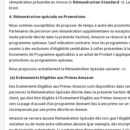
rémunération présentée en
Annexe
(«
Rémunération Standard
»). L
Droit.
4. Rémunération spéciale ou Promotions
Nous sommes susceptibles de proposer de temps à autre des promotion
Partenaires de percevoir une rémunération supplémentaire ou exceptio
toute période décrite dans la présente Section), Amazon se réserve le
programmes spéciaux. Sauf indication contraire, tous les programmes s
soumis à des exclusions d'éligibilité semblables à celles présentées à 
Documents de Programme applicables à un achat de Produit s'appliquera
promotions ou programmes spéciaux.
Nous proposons actuellement la Rémunération Spéciale suivante :
ici
(a) Evénements Eligibles aux Primes Amazon
Des Evénements Eligibles aux Primes Amazon sont disponibles dans cer
percevrez la Rémunération Spéciale décrite dans la présente Section 4(
client, qui doit être éligible à l'Evénement Eligible aux Primes Amazon te
vers la page d'accueil d'un programme donnant lieu à une prime sur un Si
récompensée par une prime décrite en Annexe.
Amazon ne versera aucune Rémunération Spéciale dès lors que l'éligibi
violation ou de toute autre utilisation abusive (par exemple, des inscrip
ou de logiciels automatisés, la participation d'une même personne à p