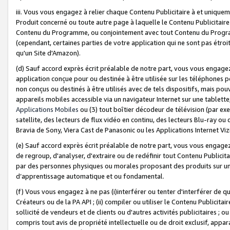
iii. Vous vous engagez à relier chaque Contenu Publicitaire à et uniqu
Produit concerné ou toute autre page à laquelle le Contenu Publicitaire
Contenu du Programme, ou conjointement avec tout Contenu du Programm
(cependant, certaines parties de votre application qui ne sont pas étroi
qu'un Site d'Amazon).
(d) Sauf accord exprès écrit préalable de notre part, vous vous engagez à
application conçue pour ou destinée à être utilisée sur les téléphones p
non conçus ou destinés à être utilisés avec de tels dispositifs, mais pouv
appareils mobiles accessible via un navigateur Internet sur une tablett
Applications Mobiles
ou (3) tout boîtier décodeur de télévision (par ex
satellite, des lecteurs de flux vidéo en continu, des lecteurs Blu-ray o
Bravia de Sony, Viera Cast de Panasonic ou les Applications Internet Viz
(e) Sauf accord exprès écrit préalable de notre part, vous vous engagez 
de regroup, d'analyser, d'extraire ou de redéfinir tout Contenu Publicitai
par des personnes physiques ou morales proposant des produits sur un
d’apprentissage automatique et ou fondamental.
(f) Vous vous engagez à ne pas (i)interférer ou tenter d'interférer de 
Créateurs ou de la PA API ; (ii) compiler ou utiliser le Contenu Publicita
sollicité de vendeurs et de clients ou d'autres activités publicitaires ; ou (
compris tout avis de propriété intellectuelle ou de droit exclusif, appar