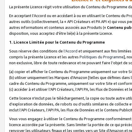
La présente Licence régit votre utilisation du Contenu du Programme d
En acceptant l'Accord ou en accédant à ou en utilisant le Contenu du P
autres outils (collectivement, la «
API Créateurs et PA API
») qui vous pe
autres informations et contenus associés aux Produits («
Contenu publ
disposition, vous acceptez d'être lié(e) à la présente Licence.
1. Licence Limitée pour le Contenu du Programme
Sous réserve des conditions de
l'Accord
et uniquement aux fins limitées
compris la présente Licence et les autres
Politiques du Programme
], n
non exclusive, libre de toute redevance et ne pouvant faire l'objet de so
(a) copier et afficher le Contenu du Programme uniquement sur votre Si
(b) utiliser uniquement les Marques d'Amazon [telles que définies dans 
cadre du Contenu du Programme, uniquement sur votre Site et confo
(c) accéder à et utiliser l’API Créateurs, l’API PA, les Flux de Données e
Cette licence n'inclut pas le téléchargement, la copie ou toute autre util
d’exploration de données, de robots ou d’outils similaires de collecte
inclut l’API Créateurs, l’API PA, les Flux de Données et le Contenu Publici
Vous vous engagez à utiliser le Contenu du Programme conformément a
licence accordée par la présente. Sans limiter la portée de ce qui pré
renvoyer les utilisateurs finaux et les ventes vers un Site d'Amazon et