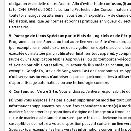
obligation essentielle de cet Accord. Afin d’éviter toute confusion, (i) a
la loi CAN-SPAM de 2003, la Loi sur la Protection des Consommateurs s
toute loi analogue ou ultérieure), vous êtes l’« Expéditeur » de chaque 
législation, ainsi que les normes et bonnes pratiques en vigueur du s
Partenaires.
5. Partage de Liens Spéciaux par le Biais de Logiciels et de Pér
Programme ou Lien Spécial ou tout autre lien vers un Site d'Amazon, au su
(par exemple, un module externe de navigation, un objet d'aide, une ba
exécutée ou installée par un utilisateur final) sur tout appareil, y comp
(autre qu'une Application Mobile Approuvée); ou (b) tout boîtier-décod
télévision par câble ou satellite, un lecteur de flux vidéo en continu, un
exemple, GoogleTV, Bravia de Sony, Viera Cast de Panasonic ou les Appli
n’utiliserez pas ou vous n’autoriserez pas un quelconque tiers à utili
d'apprentissage automatique ou une technologie connexe.
6. Contenu sur Votre Site.
Vous endossez l'entière responsabilité du
(a) Vous vous engagez à ne pas ajouter, supprimer ou modifier tout Co
informations supplémentaires ; vous êtes cependant autorisé(e) à modi
manière à conserver les proportions d’origine de l’image ou à tronquer
texte de manière substantielle ou sans que le texte ne devienne incorr
susceptibles de mettre à votre disposition peuvent contenir un lien ver
Spéciaux (par exemple, les liens vers les informations concernant la poli