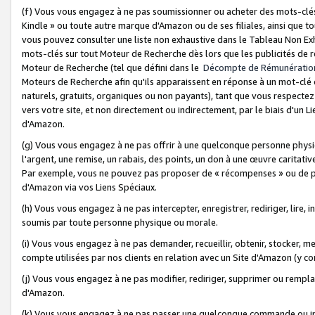
(f) Vous vous engagez à ne pas soumissionner ou acheter des mots-clés,
Kindle » ou toute autre marque d'Amazon ou de ses filiales, ainsi que t
vous pouvez consulter une liste non exhaustive dans le Tableau Non Ex
mots-clés sur tout Moteur de Recherche dès lors que les publicités de 
Moteur de Recherche (tel que défini dans le
Décompte de Rémunératio
Moteurs de Recherche afin qu'ils apparaissent en réponse à un mot-clé o
naturels, gratuits, organiques ou non payants), tant que vous respectez 
vers votre site, et non directement ou indirectement, par le biais d'un Li
d'Amazon.
(g) Vous vous engagez à ne pas offrir à une quelconque personne physi
l'argent, une remise, un rabais, des points, un don à une œuvre caritativ
Par exemple, vous ne pouvez pas proposer de « récompenses » ou de p
d'Amazon via vos Liens Spéciaux.
(h) Vous vous engagez à ne pas intercepter, enregistrer, rediriger, lire
soumis par toute personne physique ou morale.
(i) Vous vous engagez à ne pas demander, recueillir, obtenir, stocker, 
compte utilisées par nos clients en relation avec un Site d'Amazon (y c
(j) Vous vous engagez à ne pas modifier, rediriger, supprimer ou rempla
d'Amazon.
(k) Vous vous engagez à ne pas passer une quelconque commande ou init