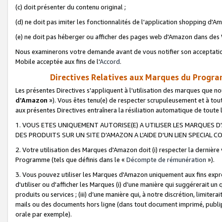
(c) doit présenter du contenu original ;
(d) ne doit pas imiter les fonctionnalités de l'application shopping d'Am
(e) ne doit pas héberger ou afficher des pages web d'Amazon dans de
Nous examinerons votre demande avant de vous notifier son acceptatio
Mobile acceptée aux fins de l'
Accord
.
Directives Relatives aux Marques du Progra
Les présentes Directives s'appliquent à l'utilisation des marques que
d'Amazon
»). Vous êtes tenu(e) de respecter scrupuleusement et à tou
aux présentes Directives entraînera la résiliation automatique de toute
1. VOUS ETES UNIQUEMENT AUTORISE(E) A UTILISER LES MARQUES D'
DES PRODUITS SUR UN SITE D'AMAZON A L'AIDE D'UN LIEN SPECIAL 
2. Votre utilisation des Marques d'Amazon doit (i) respecter la dernière
Programme (tels que définis dans le «
Décompte de rémunération
»).
3. Vous pouvez utiliser les Marques d'Amazon uniquement aux fins expr
d'utiliser ou d'afficher les Marques (i) d’une manière qui suggérerait un
produits ou services ; (iii) d’une manière qui, à notre discrétion, limit
mails ou des documents hors ligne (dans tout document imprimé, publip
orale par exemple).