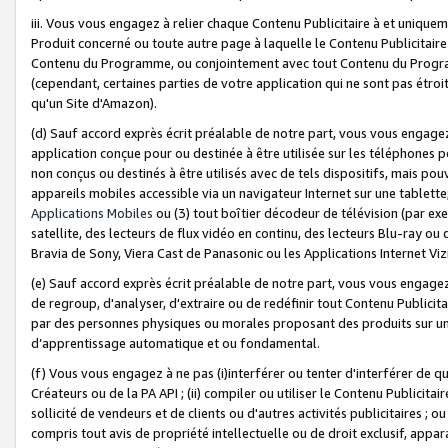
iii. Vous vous engagez à relier chaque Contenu Publicitaire à et uniqu
Produit concerné ou toute autre page à laquelle le Contenu Publicitaire
Contenu du Programme, ou conjointement avec tout Contenu du Programm
(cependant, certaines parties de votre application qui ne sont pas étroi
qu'un Site d'Amazon).
(d) Sauf accord exprès écrit préalable de notre part, vous vous engagez à
application conçue pour ou destinée à être utilisée sur les téléphones p
non conçus ou destinés à être utilisés avec de tels dispositifs, mais pouv
appareils mobiles accessible via un navigateur Internet sur une tablett
Applications Mobiles
ou (3) tout boîtier décodeur de télévision (par ex
satellite, des lecteurs de flux vidéo en continu, des lecteurs Blu-ray o
Bravia de Sony, Viera Cast de Panasonic ou les Applications Internet Viz
(e) Sauf accord exprès écrit préalable de notre part, vous vous engagez 
de regroup, d'analyser, d'extraire ou de redéfinir tout Contenu Publicitai
par des personnes physiques ou morales proposant des produits sur un
d’apprentissage automatique et ou fondamental.
(f) Vous vous engagez à ne pas (i)interférer ou tenter d'interférer de 
Créateurs ou de la PA API ; (ii) compiler ou utiliser le Contenu Publicita
sollicité de vendeurs et de clients ou d'autres activités publicitaires ; ou (
compris tout avis de propriété intellectuelle ou de droit exclusif, appar