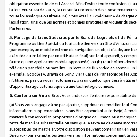
obligation essentielle de cet Accord. Afin d’éviter toute confusion, (i) a
la loi CAN-SPAM de 2003, la Loi sur la Protection des Consommateurs s
toute loi analogue ou ultérieure), vous êtes l’« Expéditeur » de chaque 
législation, ainsi que les normes et bonnes pratiques en vigueur du s
Partenaires.
5. Partage de Liens Spéciaux par le Biais de Logiciels et de Pér
Programme ou Lien Spécial ou tout autre lien vers un Site d'Amazon, au su
(par exemple, un module externe de navigation, un objet d'aide, une ba
exécutée ou installée par un utilisateur final) sur tout appareil, y comp
(autre qu'une Application Mobile Approuvée); ou (b) tout boîtier-décod
télévision par câble ou satellite, un lecteur de flux vidéo en continu, un
exemple, GoogleTV, Bravia de Sony, Viera Cast de Panasonic ou les Appli
n’utiliserez pas ou vous n’autoriserez pas un quelconque tiers à utili
d'apprentissage automatique ou une technologie connexe.
6. Contenu sur Votre Site.
Vous endossez l'entière responsabilité du
(a) Vous vous engagez à ne pas ajouter, supprimer ou modifier tout Co
informations supplémentaires ; vous êtes cependant autorisé(e) à modi
manière à conserver les proportions d’origine de l’image ou à tronquer
texte de manière substantielle ou sans que le texte ne devienne incorr
susceptibles de mettre à votre disposition peuvent contenir un lien ver
Spéciaux (par exemple, les liens vers les informations concernant la poli