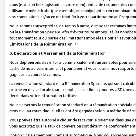
vous (et/ou un tiers agissant en votre nom) tentez de réclamer des c
utilisant le même trafic (par exemple, en manipulant ou en combinant 
vos commissions et/ou en mettant fin à votre participation au Progra
Nous sommes susceptibles, de temps à autre, d'imposer certaines limit
ou la Rémunération Spéciale. Afin d'éviter toute ambiguïté (et nonobst
tout moment tout ou partie des limitations imposées. Pour en savoir plus
Limitations de la Rémunération
»).
6. Déclaration et Versement de la Rémunération
Nous déploierons des efforts commercialement raisonnables pour suivr
cadre de notre suivi interne, et pour créer et vous fournir nos rapport
gagnées au cours de ce mois.
La rémunération standard et la Rémunération Spéciale, qui sont calcul
proche en devise locale (par exemple, en centimes pour les USD), peuve
décrit dans votre information tarifaire.
Nous verserons la rémunération standard et la rémunération spéciale da
mois civil au cours duquel elles ont été gagnées selon la méthode décr
Vous pouvez être autorisé à choisir de recevoir le paiement dans une dev
vous acceptez que le taux de conversion soit déterminé conformément
Option 1 : Paiement par virement automatique.
Nous vous virerons aut