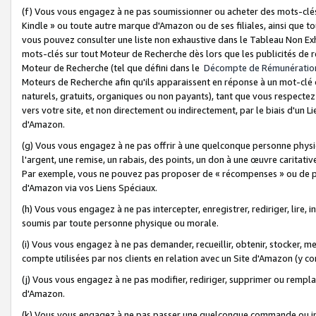
(f) Vous vous engagez à ne pas soumissionner ou acheter des mots-clés,
Kindle » ou toute autre marque d'Amazon ou de ses filiales, ainsi que t
vous pouvez consulter une liste non exhaustive dans le Tableau Non Ex
mots-clés sur tout Moteur de Recherche dès lors que les publicités de 
Moteur de Recherche (tel que défini dans le
Décompte de Rémunératio
Moteurs de Recherche afin qu'ils apparaissent en réponse à un mot-clé o
naturels, gratuits, organiques ou non payants), tant que vous respectez 
vers votre site, et non directement ou indirectement, par le biais d'un Li
d'Amazon.
(g) Vous vous engagez à ne pas offrir à une quelconque personne physi
l'argent, une remise, un rabais, des points, un don à une œuvre caritativ
Par exemple, vous ne pouvez pas proposer de « récompenses » ou de p
d'Amazon via vos Liens Spéciaux.
(h) Vous vous engagez à ne pas intercepter, enregistrer, rediriger, lire
soumis par toute personne physique ou morale.
(i) Vous vous engagez à ne pas demander, recueillir, obtenir, stocker, 
compte utilisées par nos clients en relation avec un Site d'Amazon (y c
(j) Vous vous engagez à ne pas modifier, rediriger, supprimer ou rempla
d'Amazon.
(k) Vous vous engagez à ne pas passer une quelconque commande ou init