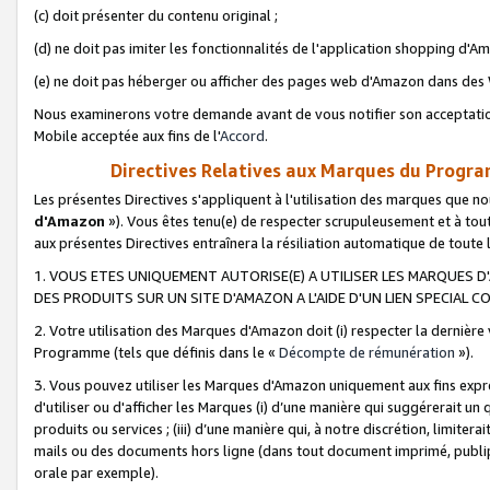
(c) doit présenter du contenu original ;
(d) ne doit pas imiter les fonctionnalités de l'application shopping d'Am
(e) ne doit pas héberger ou afficher des pages web d'Amazon dans de
Nous examinerons votre demande avant de vous notifier son acceptatio
Mobile acceptée aux fins de l'
Accord
.
Directives Relatives aux Marques du Progra
Les présentes Directives s'appliquent à l'utilisation des marques que
d'Amazon
»). Vous êtes tenu(e) de respecter scrupuleusement et à tou
aux présentes Directives entraînera la résiliation automatique de toute
1. VOUS ETES UNIQUEMENT AUTORISE(E) A UTILISER LES MARQUES D'
DES PRODUITS SUR UN SITE D'AMAZON A L'AIDE D'UN LIEN SPECIAL 
2. Votre utilisation des Marques d'Amazon doit (i) respecter la dernière
Programme (tels que définis dans le «
Décompte de rémunération
»).
3. Vous pouvez utiliser les Marques d'Amazon uniquement aux fins expr
d'utiliser ou d'afficher les Marques (i) d’une manière qui suggérerait un
produits ou services ; (iii) d’une manière qui, à notre discrétion, limit
mails ou des documents hors ligne (dans tout document imprimé, publip
orale par exemple).