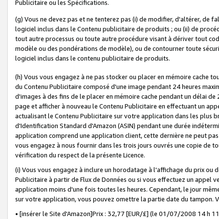
Publicitaire ou les Spécifications.
(g) Vous ne devez pas et ne tenterez pas (i) de modifier, d'altérer, de f
logiciel inclus dans le Contenu publicitaire de produits ; ou (ii) de proc
tout autre processus ou toute autre procédure visant à dériver tout c
modèle ou des pondérations de modèle), ou de contourner toute sécurité a
logiciel inclus dans le contenu publicitaire de produits.
(h) Vous vous engagez à ne pas stocker ou placer en mémoire cache tou
du Contenu Publicitaire composé d'une image pendant 24 heures maxim
d'images à des fins de le placer en mémoire cache pendant un délai de
page et afficher à nouveau le Contenu Publicitaire en effectuant un app
actualisant le Contenu Publicitaire sur votre application dans les plus 
d'Identification Standard d'Amazon (ASIN) pendant une durée indéterminé
application comprend une application client, cette dernière ne peut pa
vous engagez à nous fournir dans les trois jours ouvrés une copie de tou
vérification du respect de la présente Licence.
(i) Vous vous engagez à inclure un horodatage à l'affichage du prix ou 
Publicitaire à partir de Flux de Données ou si vous effectuez un appel ve
application moins d'une fois toutes les heures. Cependant, le jour même
sur votre application, vous pouvez omettre la partie date du tampon.
• [insérer le Site d'Amazon]Prix : 32,77 [EUR/£] (le 01/07/2008 14 h 11 