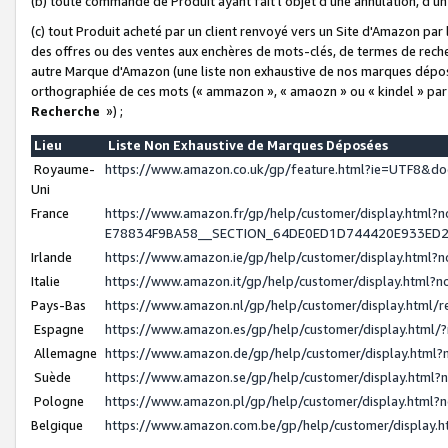
(b) toute commande de Produit ayant fait l'objet d'une annulation, d'u
(c) tout Produit acheté par un client renvoyé vers un Site d'Amazon par
des offres ou des ventes aux enchères de mots-clés, de termes de reche
autre Marque d'Amazon (une liste non exhaustive de nos marques déposée
orthographiée de ces mots (« ammazon », « amaozn » ou « kindel » par
Recherche
») ;
Lieu
Liste Non Exhaustive de Marques Déposées
Royaume-
https://www.amazon.co.uk/gp/feature.html?ie=UTF8&
Uni
France
https://www.amazon.fr/gp/help/customer/display.ht
E78834F9BA58__SECTION_64DE0ED1D744420E933ED
Irlande
https://www.amazon.ie/gp/help/customer/display.htm
Italie
https://www.amazon.it/gp/help/customer/display.html
Pays-Bas
https://www.amazon.nl/gp/help/customer/display.html
Espagne
https://www.amazon.es/gp/help/customer/display.html
Allemagne
https://www.amazon.de/gp/help/customer/display.htm
Suède
https://www.amazon.se/gp/help/customer/display.htm
Pologne
https://www.amazon.pl/gp/help/customer/display.html
Belgique
https://www.amazon.com.be/gp/help/customer/displa