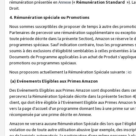
rémunération présentée en
Annexe
(«
Rémunération Standard
»). L
Droit.
4. Rémunération spéciale ou Promotions
Nous sommes susceptibles de proposer de temps à autre des promotion
Partenaires de percevoir une rémunération supplémentaire ou exceptio
toute période décrite dans la présente Section), Amazon se réserve le
programmes spéciaux. Sauf indication contraire, tous les programmes s
soumis à des exclusions d'éligibilité semblables à celles présentées à 
Documents de Programme applicables à un achat de Produit s'appliquera
promotions ou programmes spéciaux.
Nous proposons actuellement la Rémunération Spéciale suivante :
ici
(a) Evénements Eligibles aux Primes Amazon
Des Evénements Eligibles aux Primes Amazon sont disponibles dans cer
percevrez la Rémunération Spéciale décrite dans la présente Section 4(
client, qui doit être éligible à l'Evénement Eligible aux Primes Amazon te
vers la page d'accueil d'un programme donnant lieu à une prime sur un Si
récompensée par une prime décrite en Annexe.
Amazon ne versera aucune Rémunération Spéciale dès lors que l'éligibi
violation ou de toute autre utilisation abusive (par exemple, des inscrip
ou de logiciels automatisés, la participation d'une même personne à p