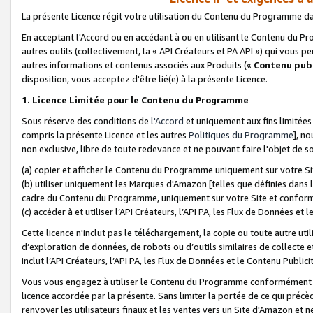
La présente Licence régit votre utilisation du Contenu du Programme d
En acceptant l'Accord ou en accédant à ou en utilisant le Contenu du P
autres outils (collectivement, la «
API Créateurs et PA API
») qui vous pe
autres informations et contenus associés aux Produits («
Contenu publ
disposition, vous acceptez d'être lié(e) à la présente Licence.
1. Licence Limitée pour le Contenu du Programme
Sous réserve des conditions de
l'Accord
et uniquement aux fins limitées
compris la présente Licence et les autres
Politiques du Programme
], n
non exclusive, libre de toute redevance et ne pouvant faire l'objet de so
(a) copier et afficher le Contenu du Programme uniquement sur votre Si
(b) utiliser uniquement les Marques d'Amazon [telles que définies dans 
cadre du Contenu du Programme, uniquement sur votre Site et confo
(c) accéder à et utiliser l’API Créateurs, l’API PA, les Flux de Données e
Cette licence n'inclut pas le téléchargement, la copie ou toute autre util
d’exploration de données, de robots ou d’outils similaires de collecte
inclut l’API Créateurs, l’API PA, les Flux de Données et le Contenu Publici
Vous vous engagez à utiliser le Contenu du Programme conformément a
licence accordée par la présente. Sans limiter la portée de ce qui pré
renvoyer les utilisateurs finaux et les ventes vers un Site d'Amazon et