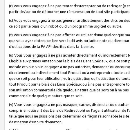
(r) Vous vous engagez à ne pas tenter d'intercepter ou de rediriger (y comp
partir de/sur ou de détourner une rémunération de tout site participa
(s) Vous vous engagez à ne pas générer artificiellement des clics ou de
ce soit par le biais d'un robot ou d'un programme logiciel ou autre.
(t) Vous vous engagez à ne pas afficher ou utiliser d’une quelconque man
que vous ayez obtenu un lien vers ledit avis ou ladite note du client par
d’utilisations de la PA API décrites dans la
Licence
.
(u) Vous vous engagez à ne pas acheter directement ou indirectement t
Eligible aux primes Amazon par le biais des Liens Spéciaux, que ce soit 
morale et vous vous engagez à ne pas autoriser, demander ou encourager
directement ou indirectement tout Produit ou à entreprendre toute acti
que ce soit pour leur utilisation, votre utilisation ou l'utilisation de
tout Produit par le biais des Liens Spéciaux ou à ne pas entreprendre t
son utilisation commerciale (de quelque nature que ce soit) ou à ne pas o
commerciale de quelque nature que ce soit.
(v) Vous vous engagez à ne pas masquer, cacher, dissimuler ou occulter 
compris en utilisant des Liens de Redirection) ou l'agent utilisateur de 
telle que nous ne puissions pas déterminer de façon raisonnable le site ou
destination d'un Site d'Amazon.