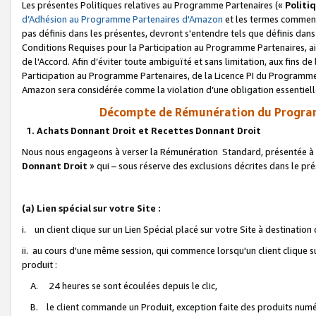
Les présentes Politiques relatives au Programme Partenaires («
Politi
d’Adhésion au Programme Partenaires d'Amazon
et les termes commenç
pas définis dans les présentes, devront s'entendre tels que définis dans 
Conditions Requises pour la Participation au Programme Partenaires, ai
de l'Accord. Afin d’éviter toute ambiguïté et sans limitation, aux fins de
Participation au Programme Partenaires, de la Licence PI du Programme 
Amazon sera considérée comme la violation d’une obligation essentielle
Décompte de Rémunération du Program
1. Achats Donnant Droit et Recettes Donnant Droit
Nous nous engageons à verser la Rémunération Standard, présentée à l
Donnant Droit
» qui – sous réserve des exclusions décrites dans le p
(a) Lien spécial sur votre Site :
i. un client clique sur un Lien Spécial placé sur votre Site à destination
ii. au cours d'une même session, qui commence lorsqu'un client clique s
produit :
A. 24 heures se sont écoulées depuis le clic,
B. le client commande un Produit, exception faite des produits numéri