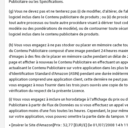
Publicitaire ou les Spécifications.
(g) Vous ne devez pas et ne tenterez pas (i) de modifier, d'altérer, de f
logiciel inclus dans le Contenu publicitaire de produits ; ou (ii) de proc
tout autre processus ou toute autre procédure visant à dériver tout c
modèle ou des pondérations de modèle), ou de contourner toute sécurité a
logiciel inclus dans le contenu publicitaire de produits.
(h) Vous vous engagez à ne pas stocker ou placer en mémoire cache tou
du Contenu Publicitaire composé d'une image pendant 24 heures maxim
d'images à des fins de le placer en mémoire cache pendant un délai de
page et afficher à nouveau le Contenu Publicitaire en effectuant un app
actualisant le Contenu Publicitaire sur votre application dans les plus 
d'Identification Standard d'Amazon (ASIN) pendant une durée indéterminé
application comprend une application client, cette dernière ne peut pa
vous engagez à nous fournir dans les trois jours ouvrés une copie de tou
vérification du respect de la présente Licence.
(i) Vous vous engagez à inclure un horodatage à l'affichage du prix ou 
Publicitaire à partir de Flux de Données ou si vous effectuez un appel ve
application moins d'une fois toutes les heures. Cependant, le jour même
sur votre application, vous pouvez omettre la partie date du tampon.
• [insérer le Site d'Amazon]Prix : 32,77 [EUR/£] (le 01/07/2008 14 h 11 