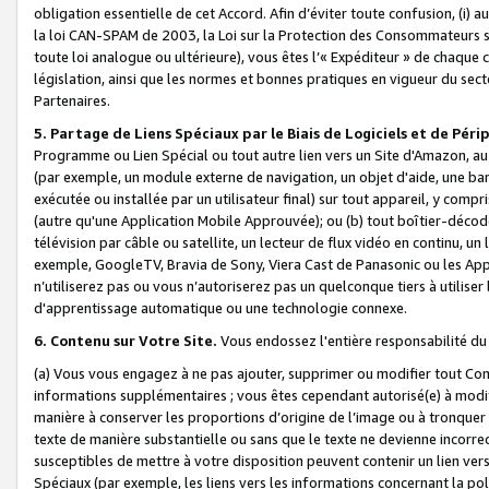
obligation essentielle de cet Accord. Afin d’éviter toute confusion, (i) a
la loi CAN-SPAM de 2003, la Loi sur la Protection des Consommateurs s
toute loi analogue ou ultérieure), vous êtes l’« Expéditeur » de chaque 
législation, ainsi que les normes et bonnes pratiques en vigueur du s
Partenaires.
5. Partage de Liens Spéciaux par le Biais de Logiciels et de Pér
Programme ou Lien Spécial ou tout autre lien vers un Site d'Amazon, au su
(par exemple, un module externe de navigation, un objet d'aide, une ba
exécutée ou installée par un utilisateur final) sur tout appareil, y comp
(autre qu'une Application Mobile Approuvée); ou (b) tout boîtier-décod
télévision par câble ou satellite, un lecteur de flux vidéo en continu, un
exemple, GoogleTV, Bravia de Sony, Viera Cast de Panasonic ou les Appli
n’utiliserez pas ou vous n’autoriserez pas un quelconque tiers à utili
d'apprentissage automatique ou une technologie connexe.
6. Contenu sur Votre Site.
Vous endossez l'entière responsabilité du
(a) Vous vous engagez à ne pas ajouter, supprimer ou modifier tout Co
informations supplémentaires ; vous êtes cependant autorisé(e) à modi
manière à conserver les proportions d’origine de l’image ou à tronquer
texte de manière substantielle ou sans que le texte ne devienne incorr
susceptibles de mettre à votre disposition peuvent contenir un lien ver
Spéciaux (par exemple, les liens vers les informations concernant la poli