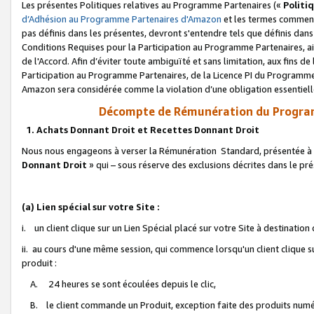
Les présentes Politiques relatives au Programme Partenaires («
Politi
d’Adhésion au Programme Partenaires d'Amazon
et les termes commenç
pas définis dans les présentes, devront s'entendre tels que définis dans 
Conditions Requises pour la Participation au Programme Partenaires, ai
de l'Accord. Afin d’éviter toute ambiguïté et sans limitation, aux fins de
Participation au Programme Partenaires, de la Licence PI du Programme 
Amazon sera considérée comme la violation d’une obligation essentielle
Décompte de Rémunération du Program
1. Achats Donnant Droit et Recettes Donnant Droit
Nous nous engageons à verser la Rémunération Standard, présentée à l
Donnant Droit
» qui – sous réserve des exclusions décrites dans le p
(a) Lien spécial sur votre Site :
i. un client clique sur un Lien Spécial placé sur votre Site à destination
ii. au cours d'une même session, qui commence lorsqu'un client clique s
produit :
A. 24 heures se sont écoulées depuis le clic,
B. le client commande un Produit, exception faite des produits numéri