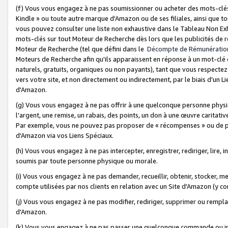
(f) Vous vous engagez à ne pas soumissionner ou acheter des mots-clés,
Kindle » ou toute autre marque d'Amazon ou de ses filiales, ainsi que t
vous pouvez consulter une liste non exhaustive dans le Tableau Non Ex
mots-clés sur tout Moteur de Recherche dès lors que les publicités de 
Moteur de Recherche (tel que défini dans le
Décompte de Rémunératio
Moteurs de Recherche afin qu'ils apparaissent en réponse à un mot-clé o
naturels, gratuits, organiques ou non payants), tant que vous respectez 
vers votre site, et non directement ou indirectement, par le biais d'un Li
d'Amazon.
(g) Vous vous engagez à ne pas offrir à une quelconque personne physi
l'argent, une remise, un rabais, des points, un don à une œuvre caritativ
Par exemple, vous ne pouvez pas proposer de « récompenses » ou de p
d'Amazon via vos Liens Spéciaux.
(h) Vous vous engagez à ne pas intercepter, enregistrer, rediriger, lire
soumis par toute personne physique ou morale.
(i) Vous vous engagez à ne pas demander, recueillir, obtenir, stocker, 
compte utilisées par nos clients en relation avec un Site d'Amazon (y c
(j) Vous vous engagez à ne pas modifier, rediriger, supprimer ou rempla
d'Amazon.
(k) Vous vous engagez à ne pas passer une quelconque commande ou init