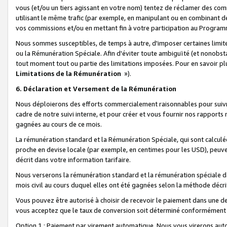
vous (et/ou un tiers agissant en votre nom) tentez de réclamer des c
utilisant le même trafic (par exemple, en manipulant ou en combinant 
vos commissions et/ou en mettant fin à votre participation au Progra
Nous sommes susceptibles, de temps à autre, d'imposer certaines limit
ou la Rémunération Spéciale. Afin d'éviter toute ambiguïté (et nonobst
tout moment tout ou partie des limitations imposées. Pour en savoir plus
Limitations de la Rémunération
»).
6. Déclaration et Versement de la Rémunération
Nous déploierons des efforts commercialement raisonnables pour suivr
cadre de notre suivi interne, et pour créer et vous fournir nos rapport
gagnées au cours de ce mois.
La rémunération standard et la Rémunération Spéciale, qui sont calcul
proche en devise locale (par exemple, en centimes pour les USD), peuve
décrit dans votre information tarifaire.
Nous verserons la rémunération standard et la rémunération spéciale da
mois civil au cours duquel elles ont été gagnées selon la méthode décr
Vous pouvez être autorisé à choisir de recevoir le paiement dans une dev
vous acceptez que le taux de conversion soit déterminé conformément
Option 1 : Paiement par virement automatique.
Nous vous virerons aut