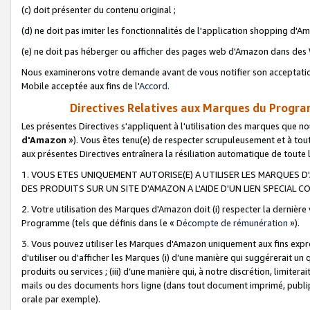
(c) doit présenter du contenu original ;
(d) ne doit pas imiter les fonctionnalités de l'application shopping d'Am
(e) ne doit pas héberger ou afficher des pages web d'Amazon dans de
Nous examinerons votre demande avant de vous notifier son acceptatio
Mobile acceptée aux fins de l'
Accord
.
Directives Relatives aux Marques du Progra
Les présentes Directives s'appliquent à l'utilisation des marques que
d'Amazon
»). Vous êtes tenu(e) de respecter scrupuleusement et à tou
aux présentes Directives entraînera la résiliation automatique de toute
1. VOUS ETES UNIQUEMENT AUTORISE(E) A UTILISER LES MARQUES D'
DES PRODUITS SUR UN SITE D'AMAZON A L'AIDE D'UN LIEN SPECIAL 
2. Votre utilisation des Marques d'Amazon doit (i) respecter la dernière
Programme (tels que définis dans le «
Décompte de rémunération
»).
3. Vous pouvez utiliser les Marques d'Amazon uniquement aux fins expr
d'utiliser ou d'afficher les Marques (i) d’une manière qui suggérerait un
produits ou services ; (iii) d’une manière qui, à notre discrétion, limit
mails ou des documents hors ligne (dans tout document imprimé, publip
orale par exemple).