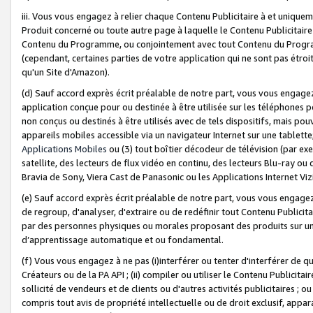
iii. Vous vous engagez à relier chaque Contenu Publicitaire à et uniqu
Produit concerné ou toute autre page à laquelle le Contenu Publicitaire
Contenu du Programme, ou conjointement avec tout Contenu du Programm
(cependant, certaines parties de votre application qui ne sont pas étroi
qu'un Site d'Amazon).
(d) Sauf accord exprès écrit préalable de notre part, vous vous engagez à
application conçue pour ou destinée à être utilisée sur les téléphones p
non conçus ou destinés à être utilisés avec de tels dispositifs, mais pouv
appareils mobiles accessible via un navigateur Internet sur une tablett
Applications Mobiles
ou (3) tout boîtier décodeur de télévision (par ex
satellite, des lecteurs de flux vidéo en continu, des lecteurs Blu-ray o
Bravia de Sony, Viera Cast de Panasonic ou les Applications Internet Viz
(e) Sauf accord exprès écrit préalable de notre part, vous vous engagez 
de regroup, d'analyser, d'extraire ou de redéfinir tout Contenu Publicitai
par des personnes physiques ou morales proposant des produits sur un
d’apprentissage automatique et ou fondamental.
(f) Vous vous engagez à ne pas (i)interférer ou tenter d'interférer de 
Créateurs ou de la PA API ; (ii) compiler ou utiliser le Contenu Publicita
sollicité de vendeurs et de clients ou d'autres activités publicitaires ; ou (
compris tout avis de propriété intellectuelle ou de droit exclusif, appar