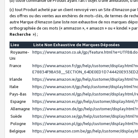
(b) toute commande de Produit ayant fait l'objet d'une annulation, d'u
(c) tout Produit acheté par un client renvoyé vers un Site d'Amazon par
des offres ou des ventes aux enchères de mots-clés, de termes de reche
autre Marque d'Amazon (une liste non exhaustive de nos marques déposée
orthographiée de ces mots (« ammazon », « amaozn » ou « kindel » par
Recherche
») ;
Lieu
Liste Non Exhaustive de Marques Déposées
Royaume-
https://www.amazon.co.uk/gp/feature.html?ie=UTF8&
Uni
France
https://www.amazon.fr/gp/help/customer/display.ht
E78834F9BA58__SECTION_64DE0ED1D744420E933ED
Irlande
https://www.amazon.ie/gp/help/customer/display.htm
Italie
https://www.amazon.it/gp/help/customer/display.html
Pays-Bas
https://www.amazon.nl/gp/help/customer/display.html
Espagne
https://www.amazon.es/gp/help/customer/display.html
Allemagne
https://www.amazon.de/gp/help/customer/display.htm
Suède
https://www.amazon.se/gp/help/customer/display.htm
Pologne
https://www.amazon.pl/gp/help/customer/display.html
Belgique
https://www.amazon.com.be/gp/help/customer/displa