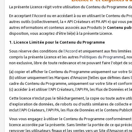
La présente Licence régit votre utilisation du Contenu du Programme d
En acceptant l'Accord ou en accédant à ou en utilisant le Contenu du P
autres outils (collectivement, la «
API Créateurs et PA API
») qui vous pe
autres informations et contenus associés aux Produits («
Contenu publ
disposition, vous acceptez d'être lié(e) à la présente Licence.
1. Licence Limitée pour le Contenu du Programme
Sous réserve des conditions de
l'Accord
et uniquement aux fins limitées
compris la présente Licence et les autres
Politiques du Programme
], n
non exclusive, libre de toute redevance et ne pouvant faire l'objet de so
(a) copier et afficher le Contenu du Programme uniquement sur votre Si
(b) utiliser uniquement les Marques d'Amazon [telles que définies dans 
cadre du Contenu du Programme, uniquement sur votre Site et confo
(c) accéder à et utiliser l’API Créateurs, l’API PA, les Flux de Données e
Cette licence n'inclut pas le téléchargement, la copie ou toute autre util
d’exploration de données, de robots ou d’outils similaires de collecte
inclut l’API Créateurs, l’API PA, les Flux de Données et le Contenu Publici
Vous vous engagez à utiliser le Contenu du Programme conformément a
licence accordée par la présente. Sans limiter la portée de ce qui pré
renvoyer les utilisateurs finaux et les ventes vers un Site d'Amazon et