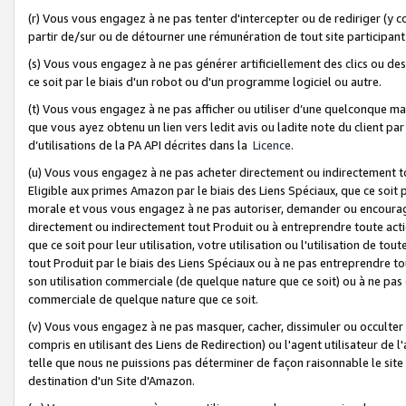
(r) Vous vous engagez à ne pas tenter d'intercepter ou de rediriger (y comp
partir de/sur ou de détourner une rémunération de tout site participa
(s) Vous vous engagez à ne pas générer artificiellement des clics ou de
ce soit par le biais d'un robot ou d'un programme logiciel ou autre.
(t) Vous vous engagez à ne pas afficher ou utiliser d’une quelconque man
que vous ayez obtenu un lien vers ledit avis ou ladite note du client par
d’utilisations de la PA API décrites dans la
Licence
.
(u) Vous vous engagez à ne pas acheter directement ou indirectement t
Eligible aux primes Amazon par le biais des Liens Spéciaux, que ce soit 
morale et vous vous engagez à ne pas autoriser, demander ou encourager
directement ou indirectement tout Produit ou à entreprendre toute acti
que ce soit pour leur utilisation, votre utilisation ou l'utilisation de
tout Produit par le biais des Liens Spéciaux ou à ne pas entreprendre t
son utilisation commerciale (de quelque nature que ce soit) ou à ne pas o
commerciale de quelque nature que ce soit.
(v) Vous vous engagez à ne pas masquer, cacher, dissimuler ou occulter 
compris en utilisant des Liens de Redirection) ou l'agent utilisateur de 
telle que nous ne puissions pas déterminer de façon raisonnable le site ou
destination d'un Site d'Amazon.