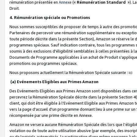
rémunération présentée en
Annexe
(«
Rémunération Standard
»). L
Droit.
4. Rémunération spéciale ou Promotions
Nous sommes susceptibles de proposer de temps à autre des promotion
Partenaires de percevoir une rémunération supplémentaire ou exceptio
toute période décrite dans la présente Section), Amazon se réserve le
programmes spéciaux. Sauf indication contraire, tous les programmes s
soumis à des exclusions d'éligibilité semblables à celles présentées à 
Documents de Programme applicables à un achat de Produit s'appliquera
promotions ou programmes spéciaux.
Nous proposons actuellement la Rémunération Spéciale suivante :
ici
(a) Evénements Eligibles aux Primes Amazon
Des Evénements Eligibles aux Primes Amazon sont disponibles dans cer
percevrez la Rémunération Spéciale décrite dans la présente Section 4(
client, qui doit être éligible à l'Evénement Eligible aux Primes Amazon te
vers la page d'accueil d'un programme donnant lieu à une prime sur un Si
récompensée par une prime décrite en Annexe.
Amazon ne versera aucune Rémunération Spéciale dès lors que l'éligibi
violation ou de toute autre utilisation abusive (par exemple, des inscrip
ou de logiciels automatisés, la participation d'une même personne à p