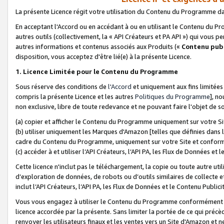
La présente Licence régit votre utilisation du Contenu du Programme d
En acceptant l'Accord ou en accédant à ou en utilisant le Contenu du P
autres outils (collectivement, la «
API Créateurs et PA API
») qui vous pe
autres informations et contenus associés aux Produits («
Contenu publ
disposition, vous acceptez d'être lié(e) à la présente Licence.
1. Licence Limitée pour le Contenu du Programme
Sous réserve des conditions de
l'Accord
et uniquement aux fins limitées
compris la présente Licence et les autres
Politiques du Programme
], n
non exclusive, libre de toute redevance et ne pouvant faire l'objet de so
(a) copier et afficher le Contenu du Programme uniquement sur votre Si
(b) utiliser uniquement les Marques d'Amazon [telles que définies dans 
cadre du Contenu du Programme, uniquement sur votre Site et confo
(c) accéder à et utiliser l’API Créateurs, l’API PA, les Flux de Données e
Cette licence n'inclut pas le téléchargement, la copie ou toute autre util
d’exploration de données, de robots ou d’outils similaires de collecte
inclut l’API Créateurs, l’API PA, les Flux de Données et le Contenu Publici
Vous vous engagez à utiliser le Contenu du Programme conformément a
licence accordée par la présente. Sans limiter la portée de ce qui pré
renvoyer les utilisateurs finaux et les ventes vers un Site d'Amazon et