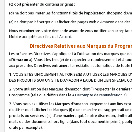
(c) doit présenter du contenu original ;
(d) ne doit pas imiter les fonctionnalités de l'application shopping d'Am
(e) ne doit pas héberger ou afficher des pages web d'Amazon dans de
Nous examinerons votre demande avant de vous notifier son acceptatio
Mobile acceptée aux fins de l'
Accord
.
Directives Relatives aux Marques du Progra
Les présentes Directives s'appliquent à l'utilisation des marques que
d'Amazon
»). Vous êtes tenu(e) de respecter scrupuleusement et à tou
aux présentes Directives entraînera la résiliation automatique de toute
1. VOUS ETES UNIQUEMENT AUTORISE(E) A UTILISER LES MARQUES D'
DES PRODUITS SUR UN SITE D'AMAZON A L'AIDE D'UN LIEN SPECIAL 
2. Votre utilisation des Marques d'Amazon doit (i) respecter la dernière
Programme (tels que définis dans le «
Décompte de rémunération
»).
3. Vous pouvez utiliser les Marques d'Amazon uniquement aux fins expr
d'utiliser ou d'afficher les Marques (i) d’une manière qui suggérerait un
produits ou services ; (iii) d’une manière qui, à notre discrétion, limit
mails ou des documents hors ligne (dans tout document imprimé, publip
orale par exemple).