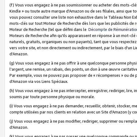
(f) Vous vous engagez à ne pas soumissionner ou acheter des mots-clés,
Kindle » ou toute autre marque d'Amazon ou de ses filiales, ainsi que t
vous pouvez consulter une liste non exhaustive dans le Tableau Non Ex
mots-clés sur tout Moteur de Recherche dès lors que les publicités de 
Moteur de Recherche (tel que défini dans le
Décompte de Rémunératio
Moteurs de Recherche afin qu'ils apparaissent en réponse à un mot-clé o
naturels, gratuits, organiques ou non payants), tant que vous respectez 
vers votre site, et non directement ou indirectement, par le biais d'un Li
d'Amazon.
(g) Vous vous engagez à ne pas offrir à une quelconque personne physi
l'argent, une remise, un rabais, des points, un don à une œuvre caritativ
Par exemple, vous ne pouvez pas proposer de « récompenses » ou de p
d'Amazon via vos Liens Spéciaux.
(h) Vous vous engagez à ne pas intercepter, enregistrer, rediriger, lire
soumis par toute personne physique ou morale.
(i) Vous vous engagez à ne pas demander, recueillir, obtenir, stocker, 
compte utilisées par nos clients en relation avec un Site d'Amazon (y c
(j) Vous vous engagez à ne pas modifier, rediriger, supprimer ou rempla
d'Amazon.
(k) Vous vous engagez à ne pas passer une quelconque commande ou init