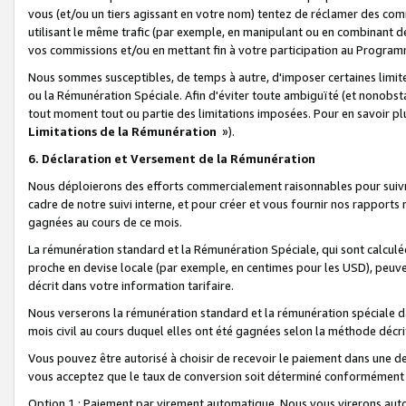
vous (et/ou un tiers agissant en votre nom) tentez de réclamer des c
utilisant le même trafic (par exemple, en manipulant ou en combinant 
vos commissions et/ou en mettant fin à votre participation au Progra
Nous sommes susceptibles, de temps à autre, d'imposer certaines limit
ou la Rémunération Spéciale. Afin d'éviter toute ambiguïté (et nonobst
tout moment tout ou partie des limitations imposées. Pour en savoir plus
Limitations de la Rémunération
»).
6. Déclaration et Versement de la Rémunération
Nous déploierons des efforts commercialement raisonnables pour suivr
cadre de notre suivi interne, et pour créer et vous fournir nos rapport
gagnées au cours de ce mois.
La rémunération standard et la Rémunération Spéciale, qui sont calcul
proche en devise locale (par exemple, en centimes pour les USD), peuve
décrit dans votre information tarifaire.
Nous verserons la rémunération standard et la rémunération spéciale da
mois civil au cours duquel elles ont été gagnées selon la méthode décr
Vous pouvez être autorisé à choisir de recevoir le paiement dans une dev
vous acceptez que le taux de conversion soit déterminé conformément
Option 1 : Paiement par virement automatique.
Nous vous virerons aut