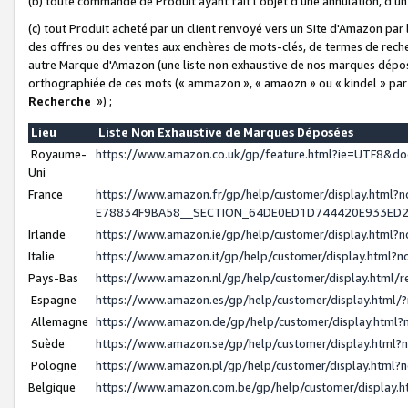
(b) toute commande de Produit ayant fait l'objet d'une annulation, d'u
(c) tout Produit acheté par un client renvoyé vers un Site d'Amazon par
des offres ou des ventes aux enchères de mots-clés, de termes de reche
autre Marque d'Amazon (une liste non exhaustive de nos marques déposée
orthographiée de ces mots (« ammazon », « amaozn » ou « kindel » par
Recherche
») ;
Lieu
Liste Non Exhaustive de Marques Déposées
Royaume-
https://www.amazon.co.uk/gp/feature.html?ie=UTF8&
Uni
France
https://www.amazon.fr/gp/help/customer/display.ht
E78834F9BA58__SECTION_64DE0ED1D744420E933ED
Irlande
https://www.amazon.ie/gp/help/customer/display.htm
Italie
https://www.amazon.it/gp/help/customer/display.html
Pays-Bas
https://www.amazon.nl/gp/help/customer/display.html
Espagne
https://www.amazon.es/gp/help/customer/display.html
Allemagne
https://www.amazon.de/gp/help/customer/display.htm
Suède
https://www.amazon.se/gp/help/customer/display.htm
Pologne
https://www.amazon.pl/gp/help/customer/display.html
Belgique
https://www.amazon.com.be/gp/help/customer/displa