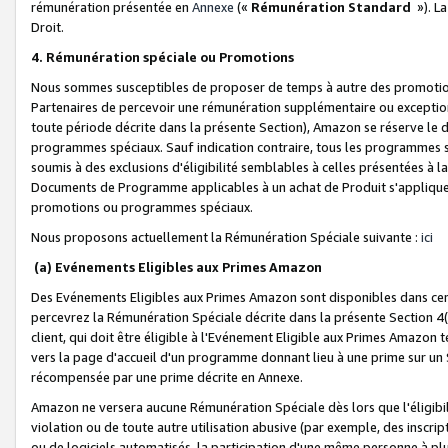
rémunération présentée en
Annexe
(«
Rémunération Standard
»). L
Droit.
4. Rémunération spéciale ou Promotions
Nous sommes susceptibles de proposer de temps à autre des promotion
Partenaires de percevoir une rémunération supplémentaire ou exceptio
toute période décrite dans la présente Section), Amazon se réserve le
programmes spéciaux. Sauf indication contraire, tous les programmes s
soumis à des exclusions d'éligibilité semblables à celles présentées à 
Documents de Programme applicables à un achat de Produit s'appliquera
promotions ou programmes spéciaux.
Nous proposons actuellement la Rémunération Spéciale suivante :
ici
(a) Evénements Eligibles aux Primes Amazon
Des Evénements Eligibles aux Primes Amazon sont disponibles dans cer
percevrez la Rémunération Spéciale décrite dans la présente Section 4(
client, qui doit être éligible à l'Evénement Eligible aux Primes Amazon te
vers la page d'accueil d'un programme donnant lieu à une prime sur un Si
récompensée par une prime décrite en Annexe.
Amazon ne versera aucune Rémunération Spéciale dès lors que l'éligibi
violation ou de toute autre utilisation abusive (par exemple, des inscrip
ou de logiciels automatisés, la participation d'une même personne à p