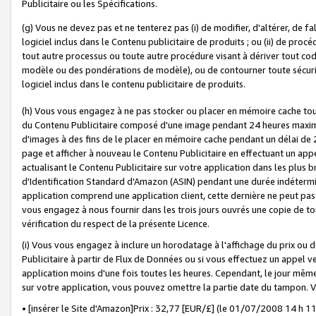
Publicitaire ou les Spécifications.
(g) Vous ne devez pas et ne tenterez pas (i) de modifier, d'altérer, de f
logiciel inclus dans le Contenu publicitaire de produits ; ou (ii) de proc
tout autre processus ou toute autre procédure visant à dériver tout c
modèle ou des pondérations de modèle), ou de contourner toute sécurité a
logiciel inclus dans le contenu publicitaire de produits.
(h) Vous vous engagez à ne pas stocker ou placer en mémoire cache tou
du Contenu Publicitaire composé d'une image pendant 24 heures maxim
d'images à des fins de le placer en mémoire cache pendant un délai de
page et afficher à nouveau le Contenu Publicitaire en effectuant un app
actualisant le Contenu Publicitaire sur votre application dans les plus 
d'Identification Standard d'Amazon (ASIN) pendant une durée indéterminé
application comprend une application client, cette dernière ne peut pa
vous engagez à nous fournir dans les trois jours ouvrés une copie de tou
vérification du respect de la présente Licence.
(i) Vous vous engagez à inclure un horodatage à l'affichage du prix ou 
Publicitaire à partir de Flux de Données ou si vous effectuez un appel ve
application moins d'une fois toutes les heures. Cependant, le jour même
sur votre application, vous pouvez omettre la partie date du tampon.
• [insérer le Site d'Amazon]Prix : 32,77 [EUR/£] (le 01/07/2008 14 h 11 