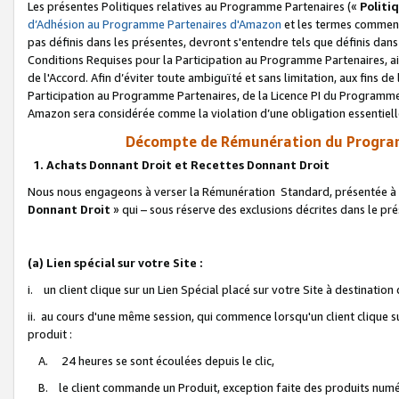
Les présentes Politiques relatives au Programme Partenaires («
Politi
d’Adhésion au Programme Partenaires d'Amazon
et les termes commenç
pas définis dans les présentes, devront s'entendre tels que définis dans 
Conditions Requises pour la Participation au Programme Partenaires, ai
de l'Accord. Afin d’éviter toute ambiguïté et sans limitation, aux fins de
Participation au Programme Partenaires, de la Licence PI du Programme 
Amazon sera considérée comme la violation d’une obligation essentielle
Décompte de Rémunération du Program
1. Achats Donnant Droit et Recettes Donnant Droit
Nous nous engageons à verser la Rémunération Standard, présentée à l
Donnant Droit
» qui – sous réserve des exclusions décrites dans le p
(a) Lien spécial sur votre Site :
i. un client clique sur un Lien Spécial placé sur votre Site à destination
ii. au cours d'une même session, qui commence lorsqu'un client clique s
produit :
A. 24 heures se sont écoulées depuis le clic,
B. le client commande un Produit, exception faite des produits numéri