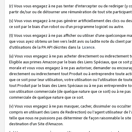
(r) Vous vous engagez à ne pas tenter d'intercepter ou de rediriger (y comp
partir de/sur ou de détourner une rémunération de tout site participa
(s) Vous vous engagez à ne pas générer artificiellement des clics ou de
ce soit par le biais d'un robot ou d'un programme logiciel ou autre.
(t) Vous vous engagez à ne pas afficher ou utiliser d’une quelconque man
que vous ayez obtenu un lien vers ledit avis ou ladite note du client par
d’utilisations de la PA API décrites dans la
Licence
.
(u) Vous vous engagez à ne pas acheter directement ou indirectement t
Eligible aux primes Amazon par le biais des Liens Spéciaux, que ce soit 
morale et vous vous engagez à ne pas autoriser, demander ou encourager
directement ou indirectement tout Produit ou à entreprendre toute acti
que ce soit pour leur utilisation, votre utilisation ou l'utilisation de
tout Produit par le biais des Liens Spéciaux ou à ne pas entreprendre t
son utilisation commerciale (de quelque nature que ce soit) ou à ne pas o
commerciale de quelque nature que ce soit.
(v) Vous vous engagez à ne pas masquer, cacher, dissimuler ou occulter 
compris en utilisant des Liens de Redirection) ou l'agent utilisateur de 
telle que nous ne puissions pas déterminer de façon raisonnable le site ou
destination d'un Site d'Amazon.