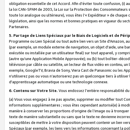
obligation essentielle de cet Accord. Afin d’éviter toute confusion, (i) a
la loi CAN-SPAM de 2003, la Loi sur la Protection des Consommateurs s
toute loi analogue ou ultérieure), vous êtes l’« Expéditeur » de chaque 
législation, ainsi que les normes et bonnes pratiques en vigueur du s
Partenaires.
5. Partage de Liens Spéciaux par le Biais de Logiciels et de Pér
Programme ou Lien Spécial ou tout autre lien vers un Site d'Amazon, au su
(par exemple, un module externe de navigation, un objet d'aide, une ba
exécutée ou installée par un utilisateur final) sur tout appareil, y comp
(autre qu'une Application Mobile Approuvée); ou (b) tout boîtier-décod
télévision par câble ou satellite, un lecteur de flux vidéo en continu, un
exemple, GoogleTV, Bravia de Sony, Viera Cast de Panasonic ou les Appli
n’utiliserez pas ou vous n’autoriserez pas un quelconque tiers à utili
d'apprentissage automatique ou une technologie connexe.
6. Contenu sur Votre Site.
Vous endossez l'entière responsabilité du
(a) Vous vous engagez à ne pas ajouter, supprimer ou modifier tout Co
informations supplémentaires ; vous êtes cependant autorisé(e) à modi
manière à conserver les proportions d’origine de l’image ou à tronquer
texte de manière substantielle ou sans que le texte ne devienne incorr
susceptibles de mettre à votre disposition peuvent contenir un lien ver
Spéciaux (par exemple, les liens vers les informations concernant la poli