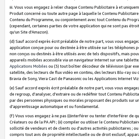
iii. Vous vous engagez à relier chaque Contenu Publicitaire à et uniqu
Produit concerné ou toute autre page à laquelle le Contenu Publicitaire
Contenu du Programme, ou conjointement avec tout Contenu du Programm
(cependant, certaines parties de votre application qui ne sont pas étroi
qu'un Site d'Amazon).
(d) Sauf accord exprès écrit préalable de notre part, vous vous engagez à
application conçue pour ou destinée à être utilisée sur les téléphones p
non conçus ou destinés à être utilisés avec de tels dispositifs, mais pouv
appareils mobiles accessible via un navigateur Internet sur une tablett
Applications Mobiles
ou (3) tout boîtier décodeur de télévision (par ex
satellite, des lecteurs de flux vidéo en continu, des lecteurs Blu-ray o
Bravia de Sony, Viera Cast de Panasonic ou les Applications Internet Viz
(e) Sauf accord exprès écrit préalable de notre part, vous vous engagez 
de regroup, d'analyser, d'extraire ou de redéfinir tout Contenu Publicitai
par des personnes physiques ou morales proposant des produits sur un
d’apprentissage automatique et ou fondamental.
(f) Vous vous engagez à ne pas (i)interférer ou tenter d'interférer de 
Créateurs ou de la PA API ; (ii) compiler ou utiliser le Contenu Publicita
sollicité de vendeurs et de clients ou d'autres activités publicitaires ; ou (
compris tout avis de propriété intellectuelle ou de droit exclusif, appar