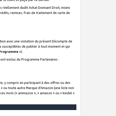
 réellement dudit Achat Donnant Droit, moins
rédits, remises, frais de traitement de carte de
elation avec une violation du présent Décompte de
s susceptibles de publier à tout moment et qui
 Programme
»).
t sont exclus du Programme Partenaires :
e, y compris en participant à des offres ou des
e » ou toute autre Marque d'Amazon (une liste non
e ces mots (« ammazon », « amaozn » ou « kindel »