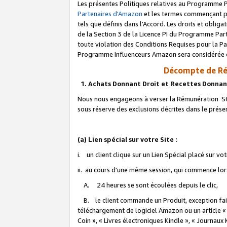
Les présentes Politiques relatives au Programme P
Partenaires d'Amazon
et les termes commençant pa
tels que définis dans l'Accord. Les droits et oblig
de la Section 3 de la Licence PI du Programme Parte
toute violation des Conditions Requises pour la Pa
Programme Influenceurs Amazon sera considérée co
Décompte de Ré
1. Achats Donnant Droit et Recettes Donnan
Nous nous engageons à verser la Rémunération Sta
sous réserve des exclusions décrites dans le prés
(a) Lien spécial sur votre Site :
i. un client clique sur un Lien Spécial placé sur vo
ii. au cours d'une même session, qui commence lorsq
A. 24 heures se sont écoulées depuis le clic,
B. le client commande un Produit, exception faite
téléchargement de logiciel Amazon ou un article «
Coin », « Livres électroniques Kindle », « Journaux