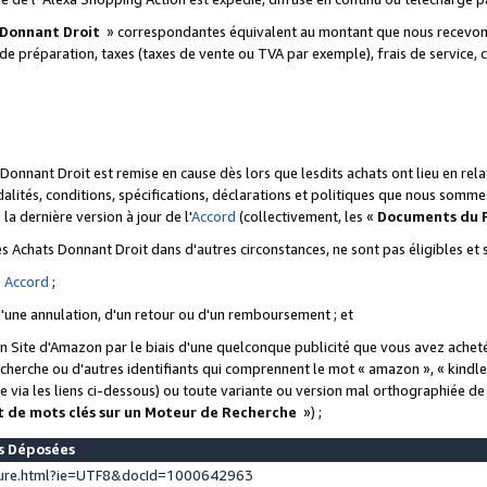
 Donnant Droit
» correspondantes équivalent au montant que nous recevons
 de préparation, taxes (taxes de vente ou TVA par exemple), frais de service, c
s Donnant Droit est remise en cause dès lors que lesdits achats ont lieu en r
lités, conditions, spécifications, déclarations et politiques que nous somme
a dernière version à jour de l'
Accord
(collectivement, les «
Documents du
 des Achats Donnant Droit dans d'autres circonstances, ne sont pas éligibles e
e
Accord
;
d'une annulation, d'un retour ou d'un remboursement ; et
 un Site d'Amazon par le biais d'une quelconque publicité que vous avez acheté
cherche ou d'autres identifiants qui comprennent le mot « amazon », « kindl
 via les liens ci-dessous) ou toute variante ou version mal orthographiée d
t de mots clés sur un Moteur de Recherche
») ;
es Déposées
ture.html?ie=UTF8&docId=1000642963