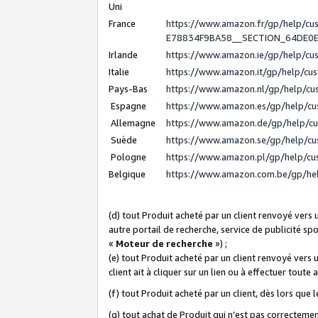
Uni
France
https://www.amazon.fr/gp/help/c
E78834F9BA58__SECTION_64DE0
Irlande
https://www.amazon.ie/gp/help/c
Italie
https://www.amazon.it/gp/help/cu
Pays-Bas
https://www.amazon.nl/gp/help/c
Espagne
https://www.amazon.es/gp/help/c
Allemagne
https://www.amazon.de/gp/help/c
Suède
https://www.amazon.se/gp/help/c
Pologne
https://www.amazon.pl/gp/help/c
Belgique
https://www.amazon.com.be/gp/h
(d) tout Produit acheté par un client renvoyé vers
autre portail de recherche, service de publicité sp
«
Moteur de recherche
») ;
(e) tout Produit acheté par un client renvoyé vers 
client ait à cliquer sur un lien ou à effectuer toute 
(f) tout Produit acheté par un client, dès lors que
(g) tout achat de Produit qui n’est pas correctemen