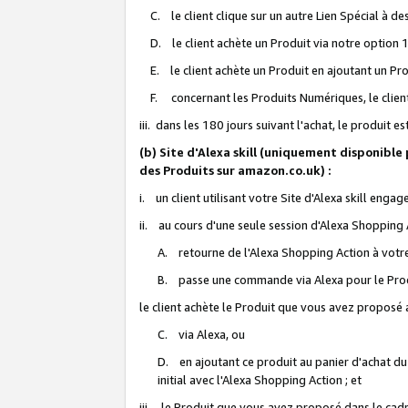
C. le client clique sur un autre Lien Spécial à de
D. le client achète un Produit via notre option 1-
E. le client achète un Produit en ajoutant un Produ
F. concernant les Produits Numériques, le client 
iii. dans les 180 jours suivant l'achat, le produit e
(b) Site d'Alexa skill (uniquement disponible
des Produits sur amazon.co.uk) :
i. un client utilisant votre Site d'Alexa skill enga
ii. au cours d'une seule session d'Alexa Shopping 
A. retourne de l'Alexa Shopping Action à votre
B. passe une commande via Alexa pour le Prod
le client achète le Produit que vous avez proposé a
C. via Alexa, ou
D. en ajoutant ce produit au panier d'achat du
initial avec l'Alexa Shopping Action ; et
iii. le Produit que vous avez proposé dans le cadre