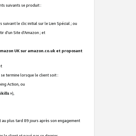
ts suivants se produit :
vant le clic initial sur le Lien Spécial ; ou
ir d'un Site d'Amazon ; et
te Amazon UK sur amazon.co.uk et proposant
et
e termine lorsque le client soit :
ping Action, ou
kills
»),
it au plus tard 89 jours après son engagement
 le client et payé par ce dernier.