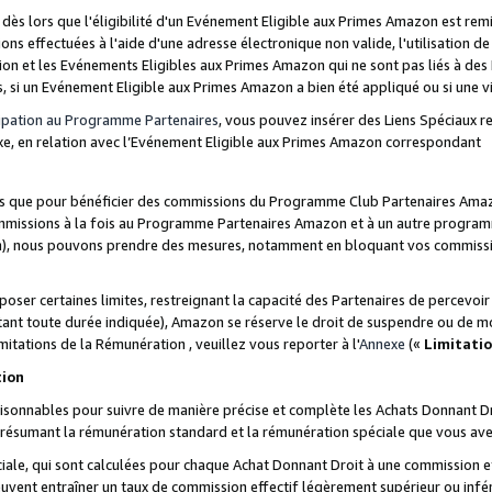
s lors que l'éligibilité d'un Evénement Eligible aux Primes Amazon est remis
ions effectuées à l'aide d'une adresse électronique non valide, l'utilisation d
on et les Evénements Eligibles aux Primes Amazon qui ne sont pas liés à des 
s, si un Evénement Eligible aux Primes Amazon a bien été appliqué ou si une vio
cipation au Programme Partenaires
, vous pouvez insérer des Liens Spéciaux 
xe, en relation avec l’Evénement Eligible aux Primes Amazon correspondant
sées que pour bénéficier des commissions du Programme Club Partenaires Amaz
mmissions à la fois au Programme Partenaires Amazon et à un autre programme
on), nous pouvons prendre des mesures, notamment en bloquant vos commission
oser certaines limites, restreignant la capacité des Partenaires de percevo
stant toute durée indiquée), Amazon se réserve le droit de suspendre ou de m
mitations de la Rémunération , veuillez vous reporter à l'
Annexe
(«
Limitati
tion
sonnables pour suivre de manière précise et complète les Achats Donnant Dro
ts résumant la rémunération standard et la rémunération spéciale que vous av
ale, qui sont calculées pour chaque Achat Donnant Droit à une commission e
uvent entraîner un taux de commission effectif légèrement supérieur ou infér