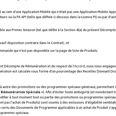
ial au sein d’une Application Mobile qui n’était pas une Application Mobile Ap
eurs ou la PA API (telle que définie ci dessous dans la Licence PI) ou par d’au
igible aux Primes Amazon (tel que défini à la Section 4(a) du présent Décomp
auf disposition contraire dans le Contrat) ; et
ommande qui n’est pas disponible sur la page de liste de Produits.
sent Décompte de Rémunération et du respect de l'
Accord
, nous nous engageo
nération est calculée sous forme d'un pourcentage des Recettes Donnant Dro
 autre des promotions ou des programmes spéciaux généraux, permettant à t
«
Rémunération Spéciale
»). Afin d'éviter toute ambiguïté (et nonobstant t
difier à tout moment tout ou partie des promotions ou programmes spéciaux.
 pas l'achat de Produits) sont soumis à des exclusions d'éligibilité semblabl
n vertu des Documents de Programme applicables à un achat de Produit s'app
rogrammes spéciaux.