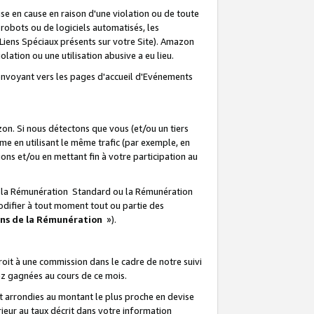
e en cause en raison d'une violation ou de toute
e robots ou de logiciels automatisés, les
Liens Spéciaux présents sur votre Site). Amazon
lation ou une utilisation abusive a eu lieu.
renvoyant vers les pages d'accueil d'Evénements
on. Si nous détectons que vous (et/ou un tiers
 en utilisant le même trafic (par exemple, en
s et/ou en mettant fin à votre participation au
ir la Rémunération Standard ou la Rémunération
odifier à tout moment tout ou partie des
ons de la Rémunération
»).
it à une commission dans le cadre de notre suivi
ez gagnées au cours de ce mois.
t arrondies au montant le plus proche en devise
ieur au taux décrit dans votre information