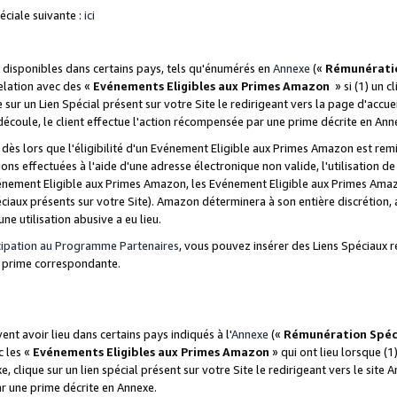
ciale suivante :
ici
disponibles dans certains pays, tels qu'énumérés en
Annexe
(«
Rémunérati
relation avec des «
Evénements Eligibles aux Primes Amazon
» si (1) un c
 sur un Lien Spécial présent sur votre Site le redirigeant vers la page d'acc
 découle, le client effectue l'action récompensée par une prime décrite en Ann
s lors que l'éligibilité d'un Evénement Eligible aux Primes Amazon est remis
ions effectuées à l'aide d'une adresse électronique non valide, l'utilisation d
nement Eligible aux Primes Amazon, les Evénement Eligible aux Primes Amazo
ciaux présents sur votre Site). Amazon déterminera à son entière discrétion, 
ne utilisation abusive a eu lieu.
cipation au Programme Partenaires
, vous pouvez insérer des Liens Spéciaux r
la prime correspondante.
t avoir lieu dans certains pays indiqués à l'
Annexe
(«
Rémunération Spéc
c les «
Evénements Eligibles aux Primes Amazon
» qui ont lieu lorsque (1)
 clique sur un lien spécial présent sur votre Site le redirigeant vers le site 
ar une prime décrite en Annexe.