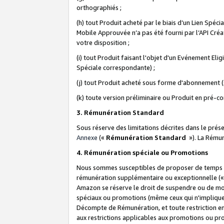
orthographiés ;
(h) tout Produit acheté par le biais d’un Lien Spéc
Mobile Approuvée n’a pas été fourni par l’API Créat
votre disposition ;
(i) tout Produit faisant l'objet d'un Evénement El
Spéciale correspondante) ;
(j) tout Produit acheté sous forme d'abonnement (s
(k) toute version préliminaire ou Produit en pré-c
3. Rémunération Standard
Sous réserve des limitations décrites dans le pré
Annexe
(«
Rémunération Standard
»). La Rému
4. Rémunération spéciale ou Promotions
Nous sommes susceptibles de proposer de temps à
rémunération supplémentaire ou exceptionnelle (
Amazon se réserve le droit de suspendre ou de mo
spéciaux ou promotions (même ceux qui n'impliquent
Décompte de Rémunération, et toute restriction e
aux restrictions applicables aux promotions ou p