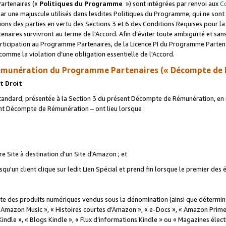
artenaires («
Politiques du Programme
») sont intégrées par renvoi aux
C
r une majuscule utilisés dans lesdites Politiques du Programme, qui ne sont 
ations des parties en vertu des Sections 3 et 6 des Conditions Requises pour l
naires survivront au terme de l'Accord. Afin d’éviter toute ambiguïté et sans l
rticipation au Programme Partenaires, de la Licence PI du Programme Partenai
mme la violation d’une obligation essentielle de l'Accord.
munération du Programme Partenaires (« Décompte de 
t Droit
ndard, présentée à la Section 3 du présent Décompte de Rémunération, en r
ent Décompte de Rémunération – ont lieu lorsque :
tre Site à destination d'un Site d'Amazon ; et
u'un client clique sur ledit Lien Spécial et prend fin lorsque le premier des
 des produits numériques vendus sous la dénomination (ainsi que déterminé 
 Amazon Music », « Histoires courtes d’Amazon », « e-Docs », « Amazon Prim
 Kindle », « Blogs Kindle », « Flux d’informations Kindle » ou « Magazines éle