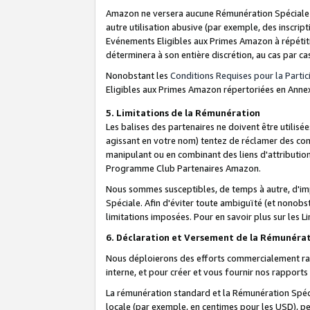
Amazon ne versera aucune Rémunération Spéciale dè
autre utilisation abusive (par exemple, des inscript
Evénements Eligibles aux Primes Amazon à répétiti
déterminera à son entière discrétion, au cas par ca
Nonobstant les
Conditions Requises pour la Parti
Eligibles aux Primes Amazon répertoriées en Anne
5. Limitations de la Rémunération
Les balises des partenaires ne doivent être utili
agissant en votre nom) tentez de réclamer des co
manipulant ou en combinant des liens d'attributi
Programme Club Partenaires Amazon.
Nous sommes susceptibles, de temps à autre, d'imp
Spéciale. Afin d'éviter toute ambiguïté (et nonob
limitations imposées. Pour en savoir plus sur les Li
6. Déclaration et Versement de la Rémunéra
Nous déploierons des efforts commercialement rai
interne, et pour créer et vous fournir nos rappor
La rémunération standard et la Rémunération Spéci
locale (par exemple, en centimes pour les USD), pe