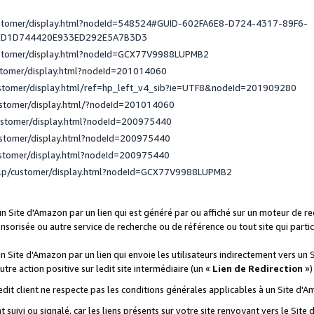
ustomer/display.html?nodeId=548524#GUID-602FA6E8-D724-4317-89F6-
ED1D744420E933ED292E5A7B3D3
ustomer/display.html?nodeId=GCX77V9988LUPMB2
stomer/display.html?nodeId=201014060
ustomer/display.html/ref=hp_left_v4_sib?ie=UTF8&nodeId=201909280
ustomer/display.html/?nodeId=201014060
ustomer/display.html?nodeId=200975440
ustomer/display.html?nodeId=200975440
ustomer/display.html?nodeId=200975440
elp/customer/display.html?nodeId=GCX77V9988LUPMB2
 un Site d'Amazon par un lien qui est généré par ou affiché sur un moteur de 
onsorisée ou autre service de recherche ou de référence ou tout site qui part
un Site d'Amazon par un lien qui envoie les utilisateurs indirectement vers un 
autre action positive sur ledit site intermédiaire (un «
Lien de Redirection
»)
 ledit client ne respecte pas les conditions générales applicables à un Site d'
t suivi ou signalé, car les liens présents sur votre site renvoyant vers le Si