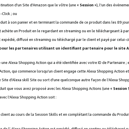
stination d'un Site d'Amazon que le vôtre (une «
Session
»), l'un des événemen
Click ; ou
it à son panier et en terminant la commande de ce produit dans les 89 jours sui
achète un Produit en le regardant en streaming ou en le téléchargeant à part
st expédié, diffusé en streaming ou téléchargé par le client et payé par celui-ci
 pour les partenaires utilisant un identifiant partenaire pour le si
ge une Alexa Shopping Action qui a été identifiée avec votre ID de Partenaire ; 
Action, qui commence lorsqu'un client engage cette Alexa Shopping Action et s
 Site d'Alexa skill Site ou sort d'une quelconque autre façon de l'Alexa Shop
uit que vous avez proposé avec les Alexa Shopping Actions (une «
Session S
vec l'Alexa Shopping Action soit :
 client au cours de la Session Skills et en complétant la commande du Produ
 de l' Alexa Shopping Action est expédié, diffusé en continu ou téléchargé par