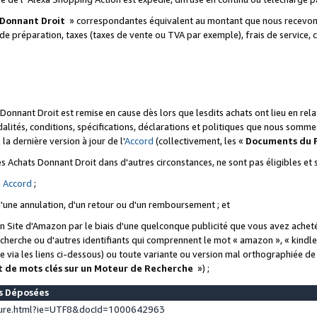
 Donnant Droit
» correspondantes équivalent au montant que nous recevons
 de préparation, taxes (taxes de vente ou TVA par exemple), frais de service, c
s Donnant Droit est remise en cause dès lors que lesdits achats ont lieu en r
lités, conditions, spécifications, déclarations et politiques que nous somme
a dernière version à jour de l'
Accord
(collectivement, les «
Documents du
 des Achats Donnant Droit dans d'autres circonstances, ne sont pas éligibles e
e
Accord
;
d'une annulation, d'un retour ou d'un remboursement ; et
 un Site d'Amazon par le biais d'une quelconque publicité que vous avez acheté
cherche ou d'autres identifiants qui comprennent le mot « amazon », « kindl
 via les liens ci-dessous) ou toute variante ou version mal orthographiée d
t de mots clés sur un Moteur de Recherche
») ;
es Déposées
ture.html?ie=UTF8&docId=1000642963