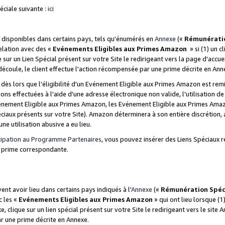
ciale suivante :
ici
disponibles dans certains pays, tels qu'énumérés en
Annexe
(«
Rémunérati
relation avec des «
Evénements Eligibles aux Primes Amazon
» si (1) un c
 sur un Lien Spécial présent sur votre Site le redirigeant vers la page d'acc
 découle, le client effectue l'action récompensée par une prime décrite en Ann
s lors que l'éligibilité d'un Evénement Eligible aux Primes Amazon est remis
ions effectuées à l'aide d'une adresse électronique non valide, l'utilisation d
nement Eligible aux Primes Amazon, les Evénement Eligible aux Primes Amazo
ciaux présents sur votre Site). Amazon déterminera à son entière discrétion, 
ne utilisation abusive a eu lieu.
cipation au Programme Partenaires
, vous pouvez insérer des Liens Spéciaux r
la prime correspondante.
t avoir lieu dans certains pays indiqués à l'
Annexe
(«
Rémunération Spéc
c les «
Evénements Eligibles aux Primes Amazon
» qui ont lieu lorsque (1)
 clique sur un lien spécial présent sur votre Site le redirigeant vers le site 
ar une prime décrite en Annexe.