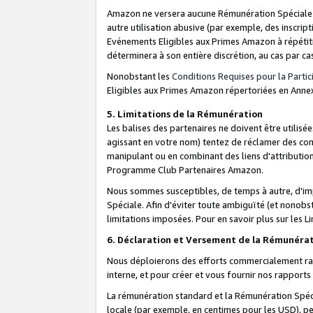
Amazon ne versera aucune Rémunération Spéciale dè
autre utilisation abusive (par exemple, des inscript
Evénements Eligibles aux Primes Amazon à répétiti
déterminera à son entière discrétion, au cas par ca
Nonobstant les
Conditions Requises pour la Parti
Eligibles aux Primes Amazon répertoriées en Anne
5. Limitations de la Rémunération
Les balises des partenaires ne doivent être utili
agissant en votre nom) tentez de réclamer des co
manipulant ou en combinant des liens d'attributi
Programme Club Partenaires Amazon.
Nous sommes susceptibles, de temps à autre, d'imp
Spéciale. Afin d'éviter toute ambiguïté (et nonob
limitations imposées. Pour en savoir plus sur les Li
6. Déclaration et Versement de la Rémunéra
Nous déploierons des efforts commercialement rai
interne, et pour créer et vous fournir nos rappor
La rémunération standard et la Rémunération Spéci
locale (par exemple, en centimes pour les USD), pe