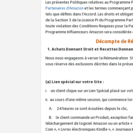
Les présentes Politiques relatives au Programme P
Partenaires d'Amazon
et les termes commençant pa
tels que définis dans l'Accord. Les droits et oblig
de la Section 3 de la Licence PI du Programme Parte
toute violation des Conditions Requises pour la Pa
Programme Influenceurs Amazon sera considérée co
Décompte de Ré
1. Achats Donnant Droit et Recettes Donnan
Nous nous engageons à verser la Rémunération Sta
sous réserve des exclusions décrites dans le prés
(a) Lien spécial sur votre Site :
i. un client clique sur un Lien Spécial placé sur vo
ii. au cours d'une même session, qui commence lorsq
A. 24 heures se sont écoulées depuis le clic,
B. le client commande un Produit, exception faite
téléchargement de logiciel Amazon ou un article «
Coin », « Livres électroniques Kindle », « Journaux