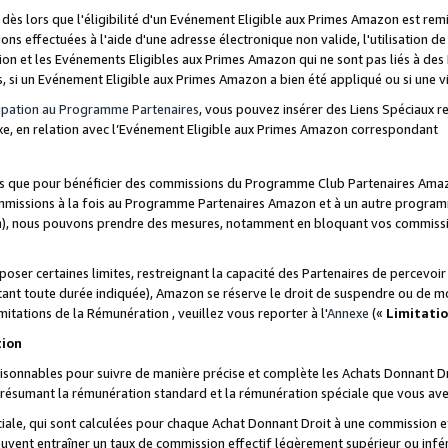
s lors que l'éligibilité d'un Evénement Eligible aux Primes Amazon est remis
ions effectuées à l'aide d'une adresse électronique non valide, l'utilisation d
on et les Evénements Eligibles aux Primes Amazon qui ne sont pas liés à des 
s, si un Evénement Eligible aux Primes Amazon a bien été appliqué ou si une vio
cipation au Programme Partenaires
, vous pouvez insérer des Liens Spéciaux 
xe, en relation avec l’Evénement Eligible aux Primes Amazon correspondant
sées que pour bénéficier des commissions du Programme Club Partenaires Amaz
mmissions à la fois au Programme Partenaires Amazon et à un autre programme
on), nous pouvons prendre des mesures, notamment en bloquant vos commission
oser certaines limites, restreignant la capacité des Partenaires de percevo
stant toute durée indiquée), Amazon se réserve le droit de suspendre ou de m
mitations de la Rémunération , veuillez vous reporter à l'
Annexe
(«
Limitati
tion
sonnables pour suivre de manière précise et complète les Achats Donnant Dro
ts résumant la rémunération standard et la rémunération spéciale que vous av
ale, qui sont calculées pour chaque Achat Donnant Droit à une commission e
uvent entraîner un taux de commission effectif légèrement supérieur ou infér