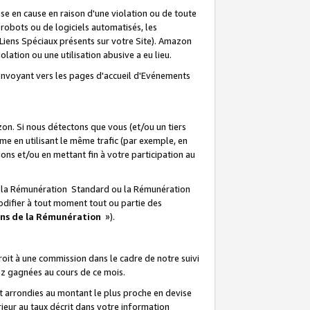
e en cause en raison d'une violation ou de toute
e robots ou de logiciels automatisés, les
Liens Spéciaux présents sur votre Site). Amazon
lation ou une utilisation abusive a eu lieu.
renvoyant vers les pages d'accueil d'Evénements
on. Si nous détectons que vous (et/ou un tiers
 en utilisant le même trafic (par exemple, en
s et/ou en mettant fin à votre participation au
ir la Rémunération Standard ou la Rémunération
odifier à tout moment tout ou partie des
ons de la Rémunération
»).
it à une commission dans le cadre de notre suivi
ez gagnées au cours de ce mois.
t arrondies au montant le plus proche en devise
ieur au taux décrit dans votre information