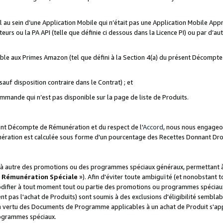
ial au sein d’une Application Mobile qui n’était pas une Application Mobile Ap
eurs ou la PA API (telle que définie ci dessous dans la Licence PI) ou par d’au
igible aux Primes Amazon (tel que défini à la Section 4(a) du présent Décomp
auf disposition contraire dans le Contrat) ; et
ommande qui n’est pas disponible sur la page de liste de Produits.
sent Décompte de Rémunération et du respect de l'
Accord
, nous nous engageo
nération est calculée sous forme d'un pourcentage des Recettes Donnant Dro
 autre des promotions ou des programmes spéciaux généraux, permettant à t
«
Rémunération Spéciale
»). Afin d'éviter toute ambiguïté (et nonobstant t
difier à tout moment tout ou partie des promotions ou programmes spéciaux.
 pas l'achat de Produits) sont soumis à des exclusions d'éligibilité semblabl
n vertu des Documents de Programme applicables à un achat de Produit s'app
rogrammes spéciaux.