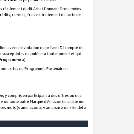
 réellement dudit Achat Donnant Droit, moins
rédits, remises, frais de traitement de carte de
elation avec une violation du présent Décompte de
s susceptibles de publier à tout moment et qui
 Programme
»).
t sont exclus du Programme Partenaires :
e, y compris en participant à des offres ou des
e » ou toute autre Marque d'Amazon (une liste non
e ces mots (« ammazon », « amaozn » ou « kindel »