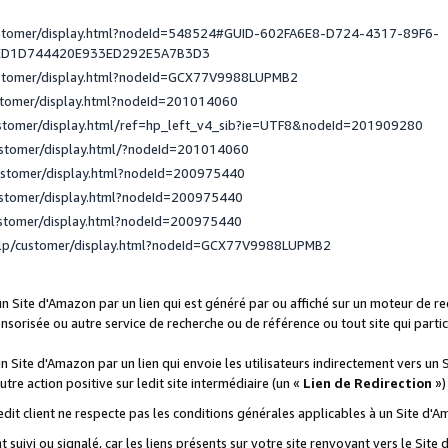
ustomer/display.html?nodeId=548524#GUID-602FA6E8-D724-4317-89F6-
ED1D744420E933ED292E5A7B3D3
ustomer/display.html?nodeId=GCX77V9988LUPMB2
stomer/display.html?nodeId=201014060
ustomer/display.html/ref=hp_left_v4_sib?ie=UTF8&nodeId=201909280
ustomer/display.html/?nodeId=201014060
ustomer/display.html?nodeId=200975440
ustomer/display.html?nodeId=200975440
ustomer/display.html?nodeId=200975440
elp/customer/display.html?nodeId=GCX77V9988LUPMB2
 un Site d'Amazon par un lien qui est généré par ou affiché sur un moteur de 
onsorisée ou autre service de recherche ou de référence ou tout site qui part
un Site d'Amazon par un lien qui envoie les utilisateurs indirectement vers un 
autre action positive sur ledit site intermédiaire (un «
Lien de Redirection
»)
 ledit client ne respecte pas les conditions générales applicables à un Site d'
t suivi ou signalé, car les liens présents sur votre site renvoyant vers le Si