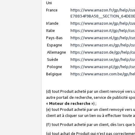
Uni
France
https://www.amazon.fr/gp/help/c
E78834F9BA58__SECTION_64DE0
Irlande
https://www.amazon.ie/gp/help/c
Italie
https://www.amazon.it/gp/help/cu
Pays-Bas
https://www.amazon.nl/gp/help/c
Espagne
https://www.amazon.es/gp/help/c
Allemagne
https://www.amazon.de/gp/help/c
Suède
https://www.amazon.se/gp/help/c
Pologne
https://www.amazon.pl/gp/help/c
Belgique
https://www.amazon.com.be/gp/h
(d) tout Produit acheté par un client renvoyé vers
autre portail de recherche, service de publicité sp
«
Moteur de recherche
») ;
(e) tout Produit acheté par un client renvoyé vers 
client ait à cliquer sur un lien ou à effectuer toute 
(f) tout Produit acheté par un client, dès lors que
(g) tout achat de Produit qui n’est pas correctemen