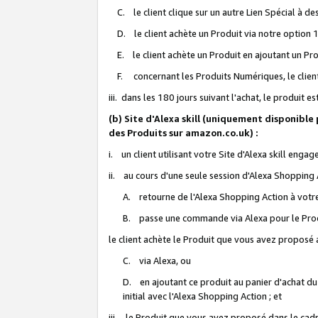
C. le client clique sur un autre Lien Spécial à de
D. le client achète un Produit via notre option 1-
E. le client achète un Produit en ajoutant un Produ
F. concernant les Produits Numériques, le client 
iii. dans les 180 jours suivant l'achat, le produit e
(b) Site d'Alexa skill (uniquement disponible
des Produits sur amazon.co.uk) :
i. un client utilisant votre Site d'Alexa skill enga
ii. au cours d'une seule session d'Alexa Shopping 
A. retourne de l'Alexa Shopping Action à votre
B. passe une commande via Alexa pour le Prod
le client achète le Produit que vous avez proposé a
C. via Alexa, ou
D. en ajoutant ce produit au panier d'achat du
initial avec l'Alexa Shopping Action ; et
iii. le Produit que vous avez proposé dans le cadre