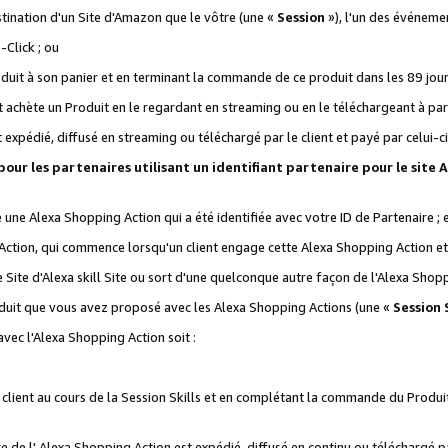
stination d'un Site d'Amazon que le vôtre (une «
Session
»), l'un des événemen
Click ; ou
it à son panier et en terminant la commande de ce produit dans les 89 jours sui
achète un Produit en le regardant en streaming ou en le téléchargeant à part
st expédié, diffusé en streaming ou téléchargé par le client et payé par celui-ci
 pour les partenaires utilisant un identifiant partenaire pour le si
ge une Alexa Shopping Action qui a été identifiée avec votre ID de Partenaire ; 
Action, qui commence lorsqu'un client engage cette Alexa Shopping Action et s
 Site d'Alexa skill Site ou sort d'une quelconque autre façon de l'Alexa Shop
uit que vous avez proposé avec les Alexa Shopping Actions (une «
Session S
vec l'Alexa Shopping Action soit :
 client au cours de la Session Skills et en complétant la commande du Produ
 de l' Alexa Shopping Action est expédié, diffusé en continu ou téléchargé par