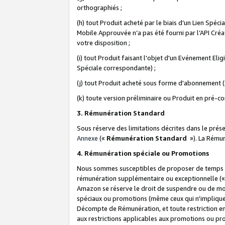
orthographiés ;
(h) tout Produit acheté par le biais d’un Lien Spéc
Mobile Approuvée n’a pas été fourni par l’API Créat
votre disposition ;
(i) tout Produit faisant l'objet d'un Evénement El
Spéciale correspondante) ;
(j) tout Produit acheté sous forme d'abonnement (s
(k) toute version préliminaire ou Produit en pré-c
3. Rémunération Standard
Sous réserve des limitations décrites dans le pré
Annexe
(«
Rémunération Standard
»). La Rému
4. Rémunération spéciale ou Promotions
Nous sommes susceptibles de proposer de temps à
rémunération supplémentaire ou exceptionnelle (
Amazon se réserve le droit de suspendre ou de mo
spéciaux ou promotions (même ceux qui n'impliquent
Décompte de Rémunération, et toute restriction e
aux restrictions applicables aux promotions ou p