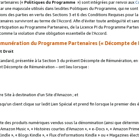
artenaires («
Politiques du Programme
») sont intégrées par renvoi aux
C
r une majuscule utilisés dans lesdites Politiques du Programme, qui ne sont 
ations des parties en vertu des Sections 3 et 6 des Conditions Requises pour l
naires survivront au terme de l'Accord. Afin d’éviter toute ambiguïté et sans l
rticipation au Programme Partenaires, de la Licence PI du Programme Partenai
mme la violation d’une obligation essentielle de l'Accord.
munération du Programme Partenaires (« Décompte de 
t Droit
ndard, présentée à la Section 3 du présent Décompte de Rémunération, en r
ent Décompte de Rémunération – ont lieu lorsque :
tre Site à destination d'un Site d'Amazon ; et
u'un client clique sur ledit Lien Spécial et prend fin lorsque le premier des
 des produits numériques vendus sous la dénomination (ainsi que déterminé 
 Amazon Music », « Histoires courtes d’Amazon », « e-Docs », « Amazon Prim
 Kindle », « Blogs Kindle », « Flux d’informations Kindle » ou « Magazines éle