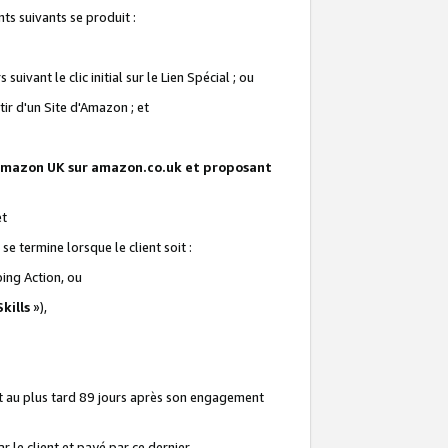
ts suivants se produit :
vant le clic initial sur le Lien Spécial ; ou
ir d'un Site d'Amazon ; et
te Amazon UK sur amazon.co.uk et proposant
et
e termine lorsque le client soit :
ping Action, ou
kills
»),
it au plus tard 89 jours après son engagement
 le client et payé par ce dernier.