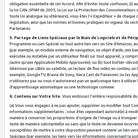
obligation essentielle de cet Accord. Afin d’éviter toute confusion, (i) a
la loi CAN-SPAM de 2003, la Loi sur la Protection des Consommateurs s
toute loi analogue ou ultérieure), vous êtes l’« Expéditeur » de chaque 
législation, ainsi que les normes et bonnes pratiques en vigueur du s
Partenaires.
5. Partage de Liens Spéciaux par le Biais de Logiciels et de Pér
Programme ou Lien Spécial ou tout autre lien vers un Site d'Amazon, au su
(par exemple, un module externe de navigation, un objet d'aide, une ba
exécutée ou installée par un utilisateur final) sur tout appareil, y comp
(autre qu'une Application Mobile Approuvée); ou (b) tout boîtier-décod
télévision par câble ou satellite, un lecteur de flux vidéo en continu, un
exemple, GoogleTV, Bravia de Sony, Viera Cast de Panasonic ou les Appli
n’utiliserez pas ou vous n’autoriserez pas un quelconque tiers à utili
d'apprentissage automatique ou une technologie connexe.
6. Contenu sur Votre Site.
Vous endossez l'entière responsabilité du
(a) Vous vous engagez à ne pas ajouter, supprimer ou modifier tout Co
informations supplémentaires ; vous êtes cependant autorisé(e) à modi
manière à conserver les proportions d’origine de l’image ou à tronquer
texte de manière substantielle ou sans que le texte ne devienne incorr
susceptibles de mettre à votre disposition peuvent contenir un lien ver
Spéciaux (par exemple, les liens vers les informations concernant la poli