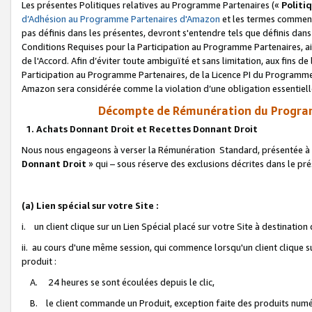
Les présentes Politiques relatives au Programme Partenaires («
Politi
d’Adhésion au Programme Partenaires d'Amazon
et les termes commenç
pas définis dans les présentes, devront s'entendre tels que définis dans 
Conditions Requises pour la Participation au Programme Partenaires, ai
de l'Accord. Afin d’éviter toute ambiguïté et sans limitation, aux fins de
Participation au Programme Partenaires, de la Licence PI du Programme 
Amazon sera considérée comme la violation d’une obligation essentielle
Décompte de Rémunération du Program
1. Achats Donnant Droit et Recettes Donnant Droit
Nous nous engageons à verser la Rémunération Standard, présentée à l
Donnant Droit
» qui – sous réserve des exclusions décrites dans le p
(a) Lien spécial sur votre Site :
i. un client clique sur un Lien Spécial placé sur votre Site à destination
ii. au cours d'une même session, qui commence lorsqu'un client clique s
produit :
A. 24 heures se sont écoulées depuis le clic,
B. le client commande un Produit, exception faite des produits numéri