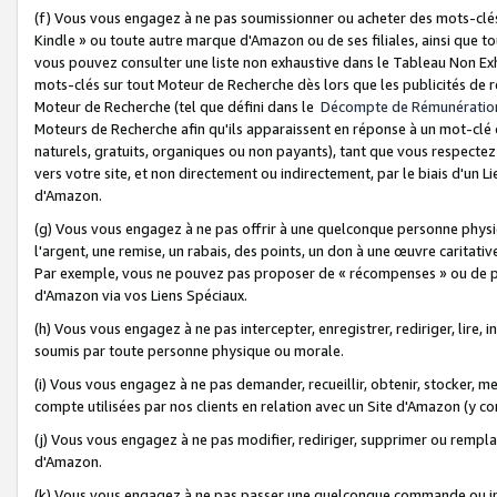
(f) Vous vous engagez à ne pas soumissionner ou acheter des mots-clés,
Kindle » ou toute autre marque d'Amazon ou de ses filiales, ainsi que t
vous pouvez consulter une liste non exhaustive dans le Tableau Non Ex
mots-clés sur tout Moteur de Recherche dès lors que les publicités de 
Moteur de Recherche (tel que défini dans le
Décompte de Rémunératio
Moteurs de Recherche afin qu'ils apparaissent en réponse à un mot-clé o
naturels, gratuits, organiques ou non payants), tant que vous respectez 
vers votre site, et non directement ou indirectement, par le biais d'un Li
d'Amazon.
(g) Vous vous engagez à ne pas offrir à une quelconque personne physi
l'argent, une remise, un rabais, des points, un don à une œuvre caritativ
Par exemple, vous ne pouvez pas proposer de « récompenses » ou de p
d'Amazon via vos Liens Spéciaux.
(h) Vous vous engagez à ne pas intercepter, enregistrer, rediriger, lire
soumis par toute personne physique ou morale.
(i) Vous vous engagez à ne pas demander, recueillir, obtenir, stocker, 
compte utilisées par nos clients en relation avec un Site d'Amazon (y c
(j) Vous vous engagez à ne pas modifier, rediriger, supprimer ou rempla
d'Amazon.
(k) Vous vous engagez à ne pas passer une quelconque commande ou init