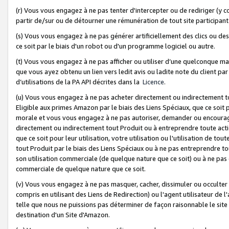
(r) Vous vous engagez à ne pas tenter d'intercepter ou de rediriger (y comp
partir de/sur ou de détourner une rémunération de tout site participa
(s) Vous vous engagez à ne pas générer artificiellement des clics ou de
ce soit par le biais d'un robot ou d'un programme logiciel ou autre.
(t) Vous vous engagez à ne pas afficher ou utiliser d’une quelconque man
que vous ayez obtenu un lien vers ledit avis ou ladite note du client par
d’utilisations de la PA API décrites dans la
Licence
.
(u) Vous vous engagez à ne pas acheter directement ou indirectement t
Eligible aux primes Amazon par le biais des Liens Spéciaux, que ce soit 
morale et vous vous engagez à ne pas autoriser, demander ou encourager
directement ou indirectement tout Produit ou à entreprendre toute acti
que ce soit pour leur utilisation, votre utilisation ou l'utilisation de
tout Produit par le biais des Liens Spéciaux ou à ne pas entreprendre t
son utilisation commerciale (de quelque nature que ce soit) ou à ne pas o
commerciale de quelque nature que ce soit.
(v) Vous vous engagez à ne pas masquer, cacher, dissimuler ou occulter 
compris en utilisant des Liens de Redirection) ou l'agent utilisateur de 
telle que nous ne puissions pas déterminer de façon raisonnable le site ou
destination d'un Site d'Amazon.