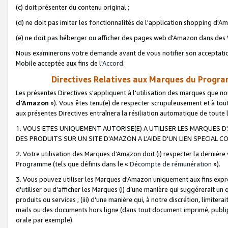
(c) doit présenter du contenu original ;
(d) ne doit pas imiter les fonctionnalités de l'application shopping d'Am
(e) ne doit pas héberger ou afficher des pages web d'Amazon dans de
Nous examinerons votre demande avant de vous notifier son acceptatio
Mobile acceptée aux fins de l'
Accord
.
Directives Relatives aux Marques du Progra
Les présentes Directives s'appliquent à l'utilisation des marques que
d'Amazon
»). Vous êtes tenu(e) de respecter scrupuleusement et à tou
aux présentes Directives entraînera la résiliation automatique de toute
1. VOUS ETES UNIQUEMENT AUTORISE(E) A UTILISER LES MARQUES D'
DES PRODUITS SUR UN SITE D'AMAZON A L'AIDE D'UN LIEN SPECIAL 
2. Votre utilisation des Marques d'Amazon doit (i) respecter la dernière
Programme (tels que définis dans le «
Décompte de rémunération
»).
3. Vous pouvez utiliser les Marques d'Amazon uniquement aux fins expr
d'utiliser ou d'afficher les Marques (i) d’une manière qui suggérerait un
produits ou services ; (iii) d’une manière qui, à notre discrétion, limit
mails ou des documents hors ligne (dans tout document imprimé, publip
orale par exemple).