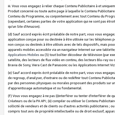
iii. Vous vous engagez à relier chaque Contenu Publicitaire à et uniqu
Produit concerné ou toute autre page à laquelle le Contenu Publicitaire
Contenu du Programme, ou conjointement avec tout Contenu du Programm
(cependant, certaines parties de votre application qui ne sont pas étroi
qu'un Site d'Amazon).
(d) Sauf accord exprès écrit préalable de notre part, vous vous engagez à
application conçue pour ou destinée à être utilisée sur les téléphones p
non conçus ou destinés à être utilisés avec de tels dispositifs, mais pouv
appareils mobiles accessible via un navigateur Internet sur une tablett
Applications Mobiles
ou (3) tout boîtier décodeur de télévision (par ex
satellite, des lecteurs de flux vidéo en continu, des lecteurs Blu-ray o
Bravia de Sony, Viera Cast de Panasonic ou les Applications Internet Viz
(e) Sauf accord exprès écrit préalable de notre part, vous vous engagez 
de regroup, d'analyser, d'extraire ou de redéfinir tout Contenu Publicitai
par des personnes physiques ou morales proposant des produits sur un
d’apprentissage automatique et ou fondamental.
(f) Vous vous engagez à ne pas (i)interférer ou tenter d'interférer de 
Créateurs ou de la PA API ; (ii) compiler ou utiliser le Contenu Publicita
sollicité de vendeurs et de clients ou d'autres activités publicitaires ; ou (
compris tout avis de propriété intellectuelle ou de droit exclusif, appar