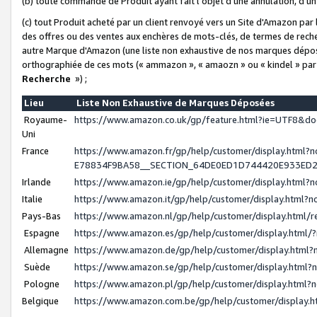
(b) toute commande de Produit ayant fait l'objet d'une annulation, d'u
(c) tout Produit acheté par un client renvoyé vers un Site d'Amazon par
des offres ou des ventes aux enchères de mots-clés, de termes de reche
autre Marque d'Amazon (une liste non exhaustive de nos marques déposée
orthographiée de ces mots (« ammazon », « amaozn » ou « kindel » par
Recherche
») ;
Lieu
Liste Non Exhaustive de Marques Déposées
Royaume-
https://www.amazon.co.uk/gp/feature.html?ie=UTF8&
Uni
France
https://www.amazon.fr/gp/help/customer/display.ht
E78834F9BA58__SECTION_64DE0ED1D744420E933ED
Irlande
https://www.amazon.ie/gp/help/customer/display.htm
Italie
https://www.amazon.it/gp/help/customer/display.html
Pays-Bas
https://www.amazon.nl/gp/help/customer/display.html
Espagne
https://www.amazon.es/gp/help/customer/display.html
Allemagne
https://www.amazon.de/gp/help/customer/display.htm
Suède
https://www.amazon.se/gp/help/customer/display.htm
Pologne
https://www.amazon.pl/gp/help/customer/display.html
Belgique
https://www.amazon.com.be/gp/help/customer/displa