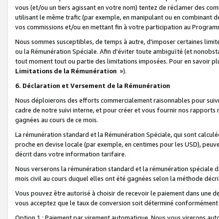
vous (et/ou un tiers agissant en votre nom) tentez de réclamer des c
utilisant le même trafic (par exemple, en manipulant ou en combinant 
vos commissions et/ou en mettant fin à votre participation au Progra
Nous sommes susceptibles, de temps à autre, d'imposer certaines limit
ou la Rémunération Spéciale. Afin d'éviter toute ambiguïté (et nonobst
tout moment tout ou partie des limitations imposées. Pour en savoir plus
Limitations de la Rémunération
»).
6. Déclaration et Versement de la Rémunération
Nous déploierons des efforts commercialement raisonnables pour suivr
cadre de notre suivi interne, et pour créer et vous fournir nos rapport
gagnées au cours de ce mois.
La rémunération standard et la Rémunération Spéciale, qui sont calcul
proche en devise locale (par exemple, en centimes pour les USD), peuve
décrit dans votre information tarifaire.
Nous verserons la rémunération standard et la rémunération spéciale da
mois civil au cours duquel elles ont été gagnées selon la méthode décr
Vous pouvez être autorisé à choisir de recevoir le paiement dans une dev
vous acceptez que le taux de conversion soit déterminé conformément
Option 1 : Paiement par virement automatique.
Nous vous virerons aut