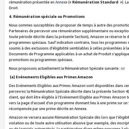
rémunération présentée en
Annexe
(«
Rémunération Standard
»). L
Droit.
4. Rémunération spéciale ou Promotions
Nous sommes susceptibles de proposer de temps à autre des promotion
Partenaires de percevoir une rémunération supplémentaire ou exceptio
toute période décrite dans la présente Section), Amazon se réserve le
programmes spéciaux. Sauf indication contraire, tous les programmes s
soumis à des exclusions d'éligibilité semblables à celles présentées à 
Documents de Programme applicables à un achat de Produit s'appliquera
promotions ou programmes spéciaux.
Nous proposons actuellement la Rémunération Spéciale suivante :
ici
(a) Evénements Eligibles aux Primes Amazon
Des Evénements Eligibles aux Primes Amazon sont disponibles dans cer
percevrez la Rémunération Spéciale décrite dans la présente Section 4(
client, qui doit être éligible à l'Evénement Eligible aux Primes Amazon te
vers la page d'accueil d'un programme donnant lieu à une prime sur un Si
récompensée par une prime décrite en Annexe.
Amazon ne versera aucune Rémunération Spéciale dès lors que l'éligibi
violation ou de toute autre utilisation abusive (par exemple, des inscrip
ou de logiciels automatisés, la participation d'une même personne à p