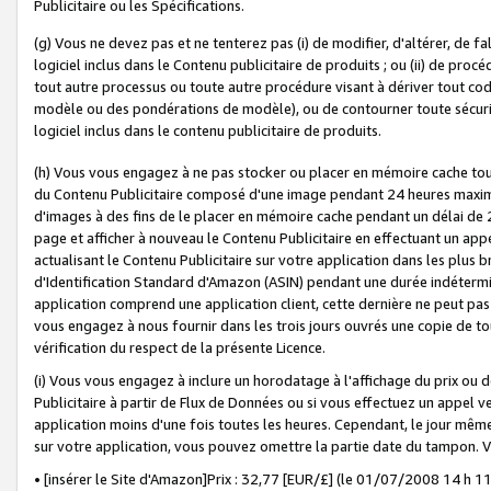
Publicitaire ou les Spécifications.
(g) Vous ne devez pas et ne tenterez pas (i) de modifier, d'altérer, de f
logiciel inclus dans le Contenu publicitaire de produits ; ou (ii) de proc
tout autre processus ou toute autre procédure visant à dériver tout c
modèle ou des pondérations de modèle), ou de contourner toute sécurité a
logiciel inclus dans le contenu publicitaire de produits.
(h) Vous vous engagez à ne pas stocker ou placer en mémoire cache tou
du Contenu Publicitaire composé d'une image pendant 24 heures maxim
d'images à des fins de le placer en mémoire cache pendant un délai de
page et afficher à nouveau le Contenu Publicitaire en effectuant un app
actualisant le Contenu Publicitaire sur votre application dans les plus 
d'Identification Standard d'Amazon (ASIN) pendant une durée indéterminé
application comprend une application client, cette dernière ne peut pa
vous engagez à nous fournir dans les trois jours ouvrés une copie de tou
vérification du respect de la présente Licence.
(i) Vous vous engagez à inclure un horodatage à l'affichage du prix ou 
Publicitaire à partir de Flux de Données ou si vous effectuez un appel ve
application moins d'une fois toutes les heures. Cependant, le jour même
sur votre application, vous pouvez omettre la partie date du tampon.
• [insérer le Site d'Amazon]Prix : 32,77 [EUR/£] (le 01/07/2008 14 h 11 