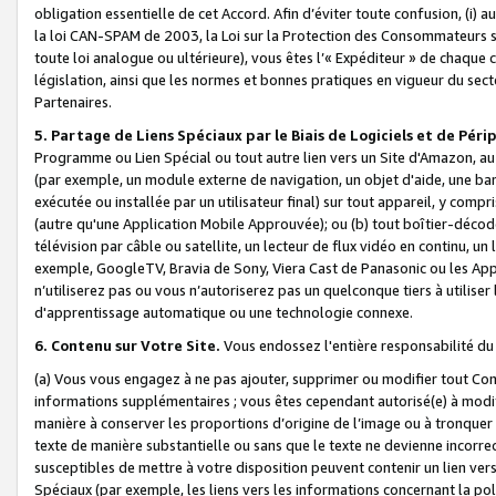
obligation essentielle de cet Accord. Afin d’éviter toute confusion, (i) a
la loi CAN-SPAM de 2003, la Loi sur la Protection des Consommateurs s
toute loi analogue ou ultérieure), vous êtes l’« Expéditeur » de chaque 
législation, ainsi que les normes et bonnes pratiques en vigueur du s
Partenaires.
5. Partage de Liens Spéciaux par le Biais de Logiciels et de Pér
Programme ou Lien Spécial ou tout autre lien vers un Site d'Amazon, au su
(par exemple, un module externe de navigation, un objet d'aide, une ba
exécutée ou installée par un utilisateur final) sur tout appareil, y comp
(autre qu'une Application Mobile Approuvée); ou (b) tout boîtier-décod
télévision par câble ou satellite, un lecteur de flux vidéo en continu, un
exemple, GoogleTV, Bravia de Sony, Viera Cast de Panasonic ou les Appli
n’utiliserez pas ou vous n’autoriserez pas un quelconque tiers à utili
d'apprentissage automatique ou une technologie connexe.
6. Contenu sur Votre Site.
Vous endossez l'entière responsabilité du
(a) Vous vous engagez à ne pas ajouter, supprimer ou modifier tout Co
informations supplémentaires ; vous êtes cependant autorisé(e) à modi
manière à conserver les proportions d’origine de l’image ou à tronquer
texte de manière substantielle ou sans que le texte ne devienne incorr
susceptibles de mettre à votre disposition peuvent contenir un lien ver
Spéciaux (par exemple, les liens vers les informations concernant la poli