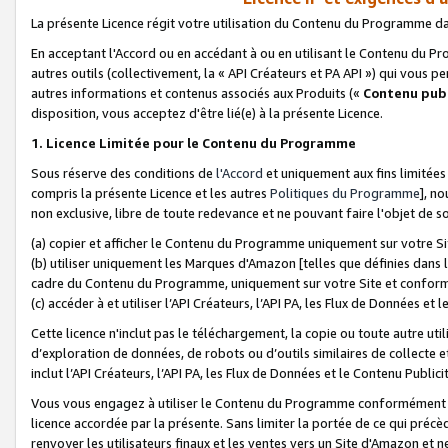
La présente Licence régit votre utilisation du Contenu du Programme d
En acceptant l'Accord ou en accédant à ou en utilisant le Contenu du P
autres outils (collectivement, la «
API Créateurs et PA API
») qui vous pe
autres informations et contenus associés aux Produits («
Contenu publ
disposition, vous acceptez d'être lié(e) à la présente Licence.
1. Licence Limitée pour le Contenu du Programme
Sous réserve des conditions de
l'Accord
et uniquement aux fins limitées
compris la présente Licence et les autres
Politiques du Programme
], n
non exclusive, libre de toute redevance et ne pouvant faire l'objet de so
(a) copier et afficher le Contenu du Programme uniquement sur votre Si
(b) utiliser uniquement les Marques d'Amazon [telles que définies dans 
cadre du Contenu du Programme, uniquement sur votre Site et confo
(c) accéder à et utiliser l’API Créateurs, l’API PA, les Flux de Données e
Cette licence n'inclut pas le téléchargement, la copie ou toute autre util
d’exploration de données, de robots ou d’outils similaires de collecte
inclut l’API Créateurs, l’API PA, les Flux de Données et le Contenu Publici
Vous vous engagez à utiliser le Contenu du Programme conformément a
licence accordée par la présente. Sans limiter la portée de ce qui pré
renvoyer les utilisateurs finaux et les ventes vers un Site d'Amazon et