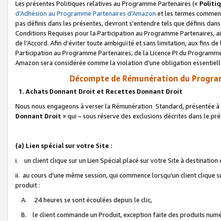
Les présentes Politiques relatives au Programme Partenaires («
Politi
d’Adhésion au Programme Partenaires d'Amazon
et les termes commenç
pas définis dans les présentes, devront s'entendre tels que définis dans 
Conditions Requises pour la Participation au Programme Partenaires, ai
de l'Accord. Afin d’éviter toute ambiguïté et sans limitation, aux fins de
Participation au Programme Partenaires, de la Licence PI du Programme 
Amazon sera considérée comme la violation d’une obligation essentielle
Décompte de Rémunération du Program
1. Achats Donnant Droit et Recettes Donnant Droit
Nous nous engageons à verser la Rémunération Standard, présentée à l
Donnant Droit
» qui – sous réserve des exclusions décrites dans le p
(a) Lien spécial sur votre Site :
i. un client clique sur un Lien Spécial placé sur votre Site à destination
ii. au cours d'une même session, qui commence lorsqu'un client clique s
produit :
A. 24 heures se sont écoulées depuis le clic,
B. le client commande un Produit, exception faite des produits numéri