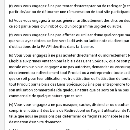
(r) Vous vous engagez à ne pas tenter d'intercepter ou de rediriger (y comp
partir de/sur ou de détourner une rémunération de tout site participa
(s) Vous vous engagez à ne pas générer artificiellement des clics ou de
ce soit par le biais d'un robot ou d'un programme logiciel ou autre.
(t) Vous vous engagez à ne pas afficher ou utiliser d’une quelconque man
que vous ayez obtenu un lien vers ledit avis ou ladite note du client par
d’utilisations de la PA API décrites dans la
Licence
.
(u) Vous vous engagez à ne pas acheter directement ou indirectement t
Eligible aux primes Amazon par le biais des Liens Spéciaux, que ce soit 
morale et vous vous engagez à ne pas autoriser, demander ou encourager
directement ou indirectement tout Produit ou à entreprendre toute acti
que ce soit pour leur utilisation, votre utilisation ou l'utilisation de
tout Produit par le biais des Liens Spéciaux ou à ne pas entreprendre t
son utilisation commerciale (de quelque nature que ce soit) ou à ne pas o
commerciale de quelque nature que ce soit.
(v) Vous vous engagez à ne pas masquer, cacher, dissimuler ou occulter 
compris en utilisant des Liens de Redirection) ou l'agent utilisateur de 
telle que nous ne puissions pas déterminer de façon raisonnable le site ou
destination d'un Site d'Amazon.