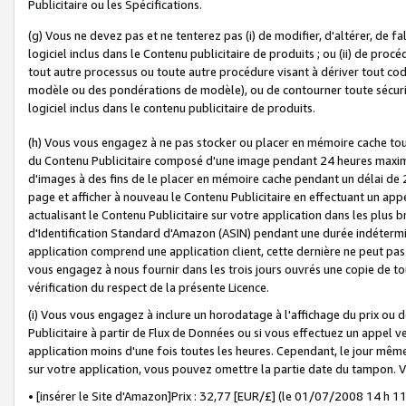
Publicitaire ou les Spécifications.
(g) Vous ne devez pas et ne tenterez pas (i) de modifier, d'altérer, de f
logiciel inclus dans le Contenu publicitaire de produits ; ou (ii) de proc
tout autre processus ou toute autre procédure visant à dériver tout c
modèle ou des pondérations de modèle), ou de contourner toute sécurité a
logiciel inclus dans le contenu publicitaire de produits.
(h) Vous vous engagez à ne pas stocker ou placer en mémoire cache tou
du Contenu Publicitaire composé d'une image pendant 24 heures maxim
d'images à des fins de le placer en mémoire cache pendant un délai de
page et afficher à nouveau le Contenu Publicitaire en effectuant un app
actualisant le Contenu Publicitaire sur votre application dans les plus 
d'Identification Standard d'Amazon (ASIN) pendant une durée indéterminé
application comprend une application client, cette dernière ne peut pa
vous engagez à nous fournir dans les trois jours ouvrés une copie de tou
vérification du respect de la présente Licence.
(i) Vous vous engagez à inclure un horodatage à l'affichage du prix ou 
Publicitaire à partir de Flux de Données ou si vous effectuez un appel ve
application moins d'une fois toutes les heures. Cependant, le jour même
sur votre application, vous pouvez omettre la partie date du tampon.
• [insérer le Site d'Amazon]Prix : 32,77 [EUR/£] (le 01/07/2008 14 h 11 