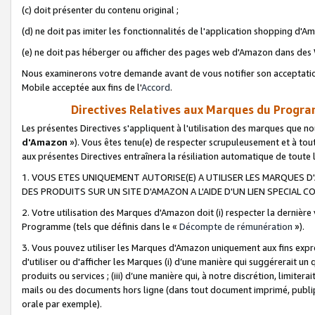
(c) doit présenter du contenu original ;
(d) ne doit pas imiter les fonctionnalités de l'application shopping d'Am
(e) ne doit pas héberger ou afficher des pages web d'Amazon dans de
Nous examinerons votre demande avant de vous notifier son acceptatio
Mobile acceptée aux fins de l'
Accord
.
Directives Relatives aux Marques du Progra
Les présentes Directives s'appliquent à l'utilisation des marques que
d'Amazon
»). Vous êtes tenu(e) de respecter scrupuleusement et à tou
aux présentes Directives entraînera la résiliation automatique de toute
1. VOUS ETES UNIQUEMENT AUTORISE(E) A UTILISER LES MARQUES D'
DES PRODUITS SUR UN SITE D'AMAZON A L'AIDE D'UN LIEN SPECIAL 
2. Votre utilisation des Marques d'Amazon doit (i) respecter la dernière
Programme (tels que définis dans le «
Décompte de rémunération
»).
3. Vous pouvez utiliser les Marques d'Amazon uniquement aux fins expr
d'utiliser ou d'afficher les Marques (i) d’une manière qui suggérerait un
produits ou services ; (iii) d’une manière qui, à notre discrétion, limit
mails ou des documents hors ligne (dans tout document imprimé, publip
orale par exemple).