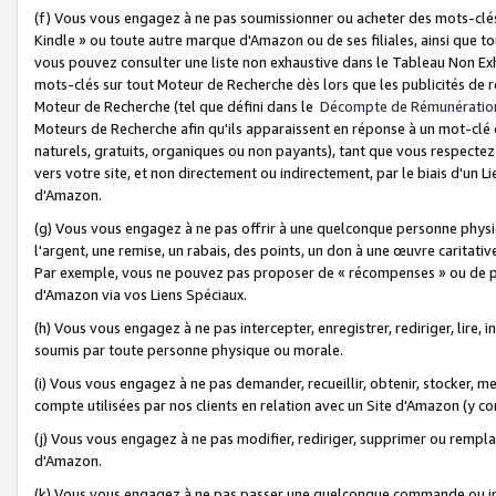
(f) Vous vous engagez à ne pas soumissionner ou acheter des mots-clés,
Kindle » ou toute autre marque d'Amazon ou de ses filiales, ainsi que t
vous pouvez consulter une liste non exhaustive dans le Tableau Non Ex
mots-clés sur tout Moteur de Recherche dès lors que les publicités de 
Moteur de Recherche (tel que défini dans le
Décompte de Rémunératio
Moteurs de Recherche afin qu'ils apparaissent en réponse à un mot-clé o
naturels, gratuits, organiques ou non payants), tant que vous respectez 
vers votre site, et non directement ou indirectement, par le biais d'un Li
d'Amazon.
(g) Vous vous engagez à ne pas offrir à une quelconque personne physi
l'argent, une remise, un rabais, des points, un don à une œuvre caritativ
Par exemple, vous ne pouvez pas proposer de « récompenses » ou de p
d'Amazon via vos Liens Spéciaux.
(h) Vous vous engagez à ne pas intercepter, enregistrer, rediriger, lire
soumis par toute personne physique ou morale.
(i) Vous vous engagez à ne pas demander, recueillir, obtenir, stocker, 
compte utilisées par nos clients en relation avec un Site d'Amazon (y c
(j) Vous vous engagez à ne pas modifier, rediriger, supprimer ou rempla
d'Amazon.
(k) Vous vous engagez à ne pas passer une quelconque commande ou init