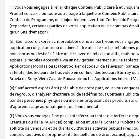
iii. Vous vous engagez à relier chaque Contenu Publicitaire à et uniqu
Produit concerné ou toute autre page à laquelle le Contenu Publicitaire
Contenu du Programme, ou conjointement avec tout Contenu du Programm
(cependant, certaines parties de votre application qui ne sont pas étroi
qu'un Site d'Amazon).
(d) Sauf accord exprès écrit préalable de notre part, vous vous engagez à
application conçue pour ou destinée à être utilisée sur les téléphones p
non conçus ou destinés à être utilisés avec de tels dispositifs, mais pouv
appareils mobiles accessible via un navigateur Internet sur une tablett
Applications Mobiles
ou (3) tout boîtier décodeur de télévision (par ex
satellite, des lecteurs de flux vidéo en continu, des lecteurs Blu-ray o
Bravia de Sony, Viera Cast de Panasonic ou les Applications Internet Viz
(e) Sauf accord exprès écrit préalable de notre part, vous vous engagez 
de regroup, d'analyser, d'extraire ou de redéfinir tout Contenu Publicitai
par des personnes physiques ou morales proposant des produits sur un
d’apprentissage automatique et ou fondamental.
(f) Vous vous engagez à ne pas (i)interférer ou tenter d'interférer de 
Créateurs ou de la PA API ; (ii) compiler ou utiliser le Contenu Publicita
sollicité de vendeurs et de clients ou d'autres activités publicitaires ; ou (
compris tout avis de propriété intellectuelle ou de droit exclusif, appar