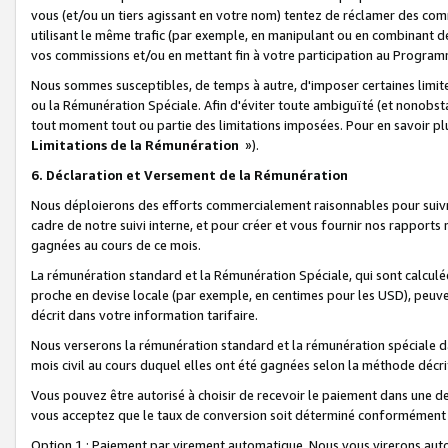
vous (et/ou un tiers agissant en votre nom) tentez de réclamer des c
utilisant le même trafic (par exemple, en manipulant ou en combinant 
vos commissions et/ou en mettant fin à votre participation au Progra
Nous sommes susceptibles, de temps à autre, d'imposer certaines limit
ou la Rémunération Spéciale. Afin d'éviter toute ambiguïté (et nonobst
tout moment tout ou partie des limitations imposées. Pour en savoir plus
Limitations de la Rémunération
»).
6. Déclaration et Versement de la Rémunération
Nous déploierons des efforts commercialement raisonnables pour suivr
cadre de notre suivi interne, et pour créer et vous fournir nos rapport
gagnées au cours de ce mois.
La rémunération standard et la Rémunération Spéciale, qui sont calcul
proche en devise locale (par exemple, en centimes pour les USD), peuve
décrit dans votre information tarifaire.
Nous verserons la rémunération standard et la rémunération spéciale da
mois civil au cours duquel elles ont été gagnées selon la méthode décr
Vous pouvez être autorisé à choisir de recevoir le paiement dans une dev
vous acceptez que le taux de conversion soit déterminé conformément
Option 1 : Paiement par virement automatique.
Nous vous virerons aut