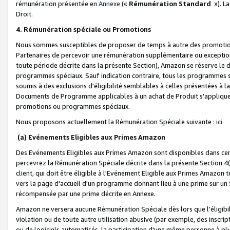
rémunération présentée en
Annexe
(«
Rémunération Standard
»). L
Droit.
4. Rémunération spéciale ou Promotions
Nous sommes susceptibles de proposer de temps à autre des promotion
Partenaires de percevoir une rémunération supplémentaire ou exceptio
toute période décrite dans la présente Section), Amazon se réserve le
programmes spéciaux. Sauf indication contraire, tous les programmes s
soumis à des exclusions d'éligibilité semblables à celles présentées à 
Documents de Programme applicables à un achat de Produit s'appliquera
promotions ou programmes spéciaux.
Nous proposons actuellement la Rémunération Spéciale suivante :
ici
(a) Evénements Eligibles aux Primes Amazon
Des Evénements Eligibles aux Primes Amazon sont disponibles dans cer
percevrez la Rémunération Spéciale décrite dans la présente Section 4(
client, qui doit être éligible à l'Evénement Eligible aux Primes Amazon te
vers la page d'accueil d'un programme donnant lieu à une prime sur un Si
récompensée par une prime décrite en Annexe.
Amazon ne versera aucune Rémunération Spéciale dès lors que l'éligibi
violation ou de toute autre utilisation abusive (par exemple, des inscrip
ou de logiciels automatisés, la participation d'une même personne à p