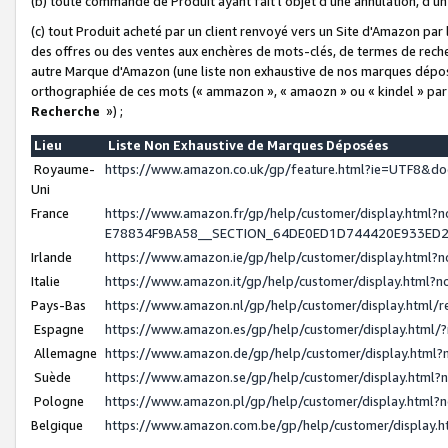
(b) toute commande de Produit ayant fait l'objet d'une annulation, d'u
(c) tout Produit acheté par un client renvoyé vers un Site d'Amazon par
des offres ou des ventes aux enchères de mots-clés, de termes de reche
autre Marque d'Amazon (une liste non exhaustive de nos marques déposée
orthographiée de ces mots (« ammazon », « amaozn » ou « kindel » par
Recherche
») ;
Lieu
Liste Non Exhaustive de Marques Déposées
Royaume-
https://www.amazon.co.uk/gp/feature.html?ie=UTF8&
Uni
France
https://www.amazon.fr/gp/help/customer/display.ht
E78834F9BA58__SECTION_64DE0ED1D744420E933ED
Irlande
https://www.amazon.ie/gp/help/customer/display.htm
Italie
https://www.amazon.it/gp/help/customer/display.html
Pays-Bas
https://www.amazon.nl/gp/help/customer/display.html
Espagne
https://www.amazon.es/gp/help/customer/display.html
Allemagne
https://www.amazon.de/gp/help/customer/display.htm
Suède
https://www.amazon.se/gp/help/customer/display.htm
Pologne
https://www.amazon.pl/gp/help/customer/display.html
Belgique
https://www.amazon.com.be/gp/help/customer/displa