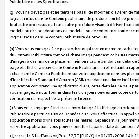
Publicitaire ou les Spécifications.
(g) Vous ne devez pas et ne tenterez pas (i) de modifier, d'altérer, de f
logiciel inclus dans le Contenu publicitaire de produits ; ou (ii) de proc
tout autre processus ou toute autre procédure visant à dériver tout c
modèle ou des pondérations de modèle), ou de contourner toute sécurité a
logiciel inclus dans le contenu publicitaire de produits.
(h) Vous vous engagez à ne pas stocker ou placer en mémoire cache tou
du Contenu Publicitaire composé d'une image pendant 24 heures maxim
d'images à des fins de le placer en mémoire cache pendant un délai de
page et afficher à nouveau le Contenu Publicitaire en effectuant un app
actualisant le Contenu Publicitaire sur votre application dans les plus 
d'Identification Standard d'Amazon (ASIN) pendant une durée indéterminé
application comprend une application client, cette dernière ne peut pa
vous engagez à nous fournir dans les trois jours ouvrés une copie de tou
vérification du respect de la présente Licence.
(i) Vous vous engagez à inclure un horodatage à l'affichage du prix ou 
Publicitaire à partir de Flux de Données ou si vous effectuez un appel ve
application moins d'une fois toutes les heures. Cependant, le jour même
sur votre application, vous pouvez omettre la partie date du tampon.
• [insérer le Site d'Amazon]Prix : 32,77 [EUR/£] (le 01/07/2008 14 h 11 