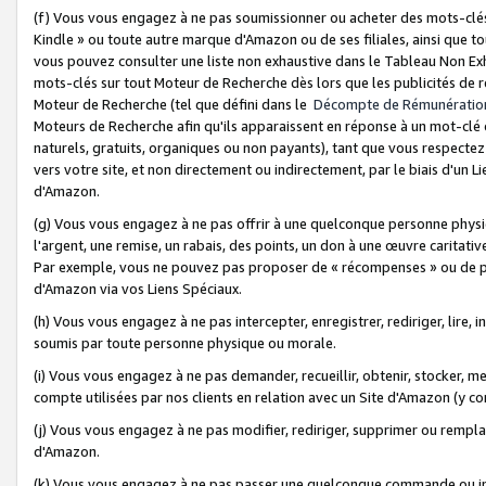
(f) Vous vous engagez à ne pas soumissionner ou acheter des mots-clés,
Kindle » ou toute autre marque d'Amazon ou de ses filiales, ainsi que t
vous pouvez consulter une liste non exhaustive dans le Tableau Non Ex
mots-clés sur tout Moteur de Recherche dès lors que les publicités de 
Moteur de Recherche (tel que défini dans le
Décompte de Rémunératio
Moteurs de Recherche afin qu'ils apparaissent en réponse à un mot-clé o
naturels, gratuits, organiques ou non payants), tant que vous respectez 
vers votre site, et non directement ou indirectement, par le biais d'un Li
d'Amazon.
(g) Vous vous engagez à ne pas offrir à une quelconque personne physi
l'argent, une remise, un rabais, des points, un don à une œuvre caritativ
Par exemple, vous ne pouvez pas proposer de « récompenses » ou de p
d'Amazon via vos Liens Spéciaux.
(h) Vous vous engagez à ne pas intercepter, enregistrer, rediriger, lire
soumis par toute personne physique ou morale.
(i) Vous vous engagez à ne pas demander, recueillir, obtenir, stocker, 
compte utilisées par nos clients en relation avec un Site d'Amazon (y c
(j) Vous vous engagez à ne pas modifier, rediriger, supprimer ou rempla
d'Amazon.
(k) Vous vous engagez à ne pas passer une quelconque commande ou init