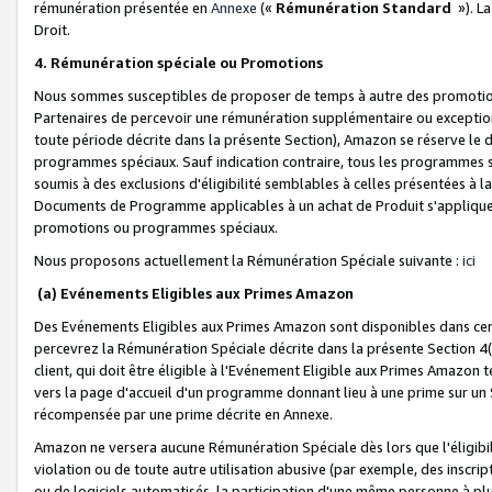
rémunération présentée en
Annexe
(«
Rémunération Standard
»). L
Droit.
4. Rémunération spéciale ou Promotions
Nous sommes susceptibles de proposer de temps à autre des promotion
Partenaires de percevoir une rémunération supplémentaire ou exceptio
toute période décrite dans la présente Section), Amazon se réserve le
programmes spéciaux. Sauf indication contraire, tous les programmes s
soumis à des exclusions d'éligibilité semblables à celles présentées à 
Documents de Programme applicables à un achat de Produit s'appliquera
promotions ou programmes spéciaux.
Nous proposons actuellement la Rémunération Spéciale suivante :
ici
(a) Evénements Eligibles aux Primes Amazon
Des Evénements Eligibles aux Primes Amazon sont disponibles dans cer
percevrez la Rémunération Spéciale décrite dans la présente Section 4(
client, qui doit être éligible à l'Evénement Eligible aux Primes Amazon te
vers la page d'accueil d'un programme donnant lieu à une prime sur un Si
récompensée par une prime décrite en Annexe.
Amazon ne versera aucune Rémunération Spéciale dès lors que l'éligibi
violation ou de toute autre utilisation abusive (par exemple, des inscrip
ou de logiciels automatisés, la participation d'une même personne à p