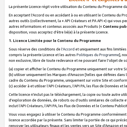
La présente Licence régit votre utilisation du Contenu du Programme d
En acceptant l'Accord ou en accédant à ou en utilisant le Contenu du P
autres outils (collectivement, la «
API Créateurs et PA API
») qui vous pe
autres informations et contenus associés aux Produits («
Contenu publ
disposition, vous acceptez d'être lié(e) à la présente Licence.
1. Licence Limitée pour le Contenu du Programme
Sous réserve des conditions de
l'Accord
et uniquement aux fins limitées
compris la présente Licence et les autres
Politiques du Programme
], n
non exclusive, libre de toute redevance et ne pouvant faire l'objet de so
(a) copier et afficher le Contenu du Programme uniquement sur votre Si
(b) utiliser uniquement les Marques d'Amazon [telles que définies dans 
cadre du Contenu du Programme, uniquement sur votre Site et confo
(c) accéder à et utiliser l’API Créateurs, l’API PA, les Flux de Données e
Cette licence n'inclut pas le téléchargement, la copie ou toute autre util
d’exploration de données, de robots ou d’outils similaires de collecte
inclut l’API Créateurs, l’API PA, les Flux de Données et le Contenu Publici
Vous vous engagez à utiliser le Contenu du Programme conformément a
licence accordée par la présente. Sans limiter la portée de ce qui pré
renvoyer les utilisateurs finaux et les ventes vers un Site d'Amazon et