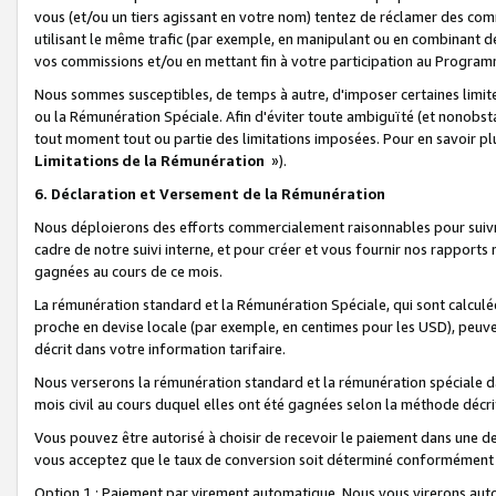
vous (et/ou un tiers agissant en votre nom) tentez de réclamer des c
utilisant le même trafic (par exemple, en manipulant ou en combinant 
vos commissions et/ou en mettant fin à votre participation au Progra
Nous sommes susceptibles, de temps à autre, d'imposer certaines limit
ou la Rémunération Spéciale. Afin d'éviter toute ambiguïté (et nonobst
tout moment tout ou partie des limitations imposées. Pour en savoir plus
Limitations de la Rémunération
»).
6. Déclaration et Versement de la Rémunération
Nous déploierons des efforts commercialement raisonnables pour suivr
cadre de notre suivi interne, et pour créer et vous fournir nos rapport
gagnées au cours de ce mois.
La rémunération standard et la Rémunération Spéciale, qui sont calcul
proche en devise locale (par exemple, en centimes pour les USD), peuve
décrit dans votre information tarifaire.
Nous verserons la rémunération standard et la rémunération spéciale da
mois civil au cours duquel elles ont été gagnées selon la méthode décr
Vous pouvez être autorisé à choisir de recevoir le paiement dans une dev
vous acceptez que le taux de conversion soit déterminé conformément
Option 1 : Paiement par virement automatique.
Nous vous virerons aut