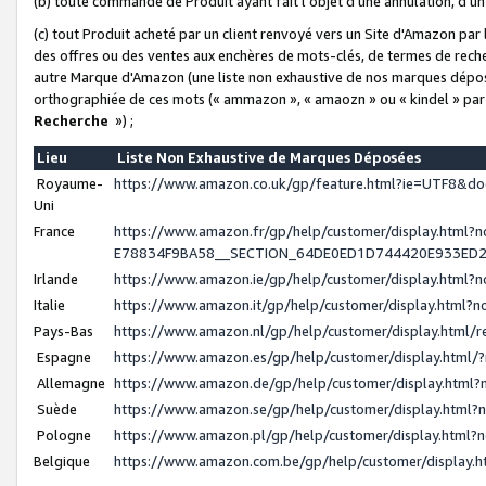
(b) toute commande de Produit ayant fait l'objet d'une annulation, d'u
(c) tout Produit acheté par un client renvoyé vers un Site d'Amazon par
des offres ou des ventes aux enchères de mots-clés, de termes de reche
autre Marque d'Amazon (une liste non exhaustive de nos marques déposée
orthographiée de ces mots (« ammazon », « amaozn » ou « kindel » par
Recherche
») ;
Lieu
Liste Non Exhaustive de Marques Déposées
Royaume-
https://www.amazon.co.uk/gp/feature.html?ie=UTF8&
Uni
France
https://www.amazon.fr/gp/help/customer/display.ht
E78834F9BA58__SECTION_64DE0ED1D744420E933ED
Irlande
https://www.amazon.ie/gp/help/customer/display.htm
Italie
https://www.amazon.it/gp/help/customer/display.html
Pays-Bas
https://www.amazon.nl/gp/help/customer/display.html
Espagne
https://www.amazon.es/gp/help/customer/display.html
Allemagne
https://www.amazon.de/gp/help/customer/display.htm
Suède
https://www.amazon.se/gp/help/customer/display.htm
Pologne
https://www.amazon.pl/gp/help/customer/display.html
Belgique
https://www.amazon.com.be/gp/help/customer/displa