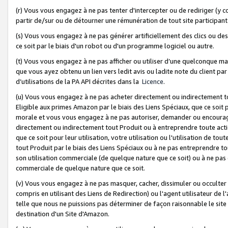
(r) Vous vous engagez à ne pas tenter d'intercepter ou de rediriger (y comp
partir de/sur ou de détourner une rémunération de tout site participa
(s) Vous vous engagez à ne pas générer artificiellement des clics ou de
ce soit par le biais d'un robot ou d'un programme logiciel ou autre.
(t) Vous vous engagez à ne pas afficher ou utiliser d’une quelconque man
que vous ayez obtenu un lien vers ledit avis ou ladite note du client par
d’utilisations de la PA API décrites dans la
Licence
.
(u) Vous vous engagez à ne pas acheter directement ou indirectement t
Eligible aux primes Amazon par le biais des Liens Spéciaux, que ce soit 
morale et vous vous engagez à ne pas autoriser, demander ou encourager
directement ou indirectement tout Produit ou à entreprendre toute acti
que ce soit pour leur utilisation, votre utilisation ou l'utilisation de
tout Produit par le biais des Liens Spéciaux ou à ne pas entreprendre t
son utilisation commerciale (de quelque nature que ce soit) ou à ne pas o
commerciale de quelque nature que ce soit.
(v) Vous vous engagez à ne pas masquer, cacher, dissimuler ou occulter 
compris en utilisant des Liens de Redirection) ou l'agent utilisateur de 
telle que nous ne puissions pas déterminer de façon raisonnable le site ou
destination d'un Site d'Amazon.