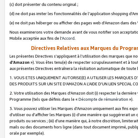
(c) doit présenter du contenu original ;
(d) ne doit pas imiter les fonctionnalités de l'application shopping d'Am
(e) ne doit pas héberger ou afficher des pages web d'Amazon dans de
Nous examinerons votre demande avant de vous notifier son acceptatio
Mobile acceptée aux fins de l'
Accord
.
Directives Relatives aux Marques du Progra
Les présentes Directives s'appliquent à l'utilisation des marques que
d'Amazon
»). Vous êtes tenu(e) de respecter scrupuleusement et à tou
aux présentes Directives entraînera la résiliation automatique de toute
1. VOUS ETES UNIQUEMENT AUTORISE(E) A UTILISER LES MARQUES D'
DES PRODUITS SUR UN SITE D'AMAZON A L'AIDE D'UN LIEN SPECIAL 
2. Votre utilisation des Marques d'Amazon doit (i) respecter la dernière
Programme (tels que définis dans le «
Décompte de rémunération
»).
3. Vous pouvez utiliser les Marques d'Amazon uniquement aux fins expr
d'utiliser ou d'afficher les Marques (i) d’une manière qui suggérerait un
produits ou services ; (iii) d’une manière qui, à notre discrétion, limit
mails ou des documents hors ligne (dans tout document imprimé, publip
orale par exemple).