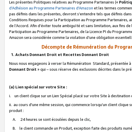
Les présentes Politiques relatives au Programme Partenaires («
Politi
d’Adhésion au Programme Partenaires d'Amazon
et les termes commenç
pas définis dans les présentes, devront s'entendre tels que définis dans 
Conditions Requises pour la Participation au Programme Partenaires, ai
de l'Accord. Afin d’éviter toute ambiguïté et sans limitation, aux fins de
Participation au Programme Partenaires, de la Licence PI du Programme 
Amazon sera considérée comme la violation d’une obligation essentielle
Décompte de Rémunération du Program
1. Achats Donnant Droit et Recettes Donnant Droit
Nous nous engageons à verser la Rémunération Standard, présentée à l
Donnant Droit
» qui – sous réserve des exclusions décrites dans le p
(a) Lien spécial sur votre Site :
i. un client clique sur un Lien Spécial placé sur votre Site à destination
ii. au cours d'une même session, qui commence lorsqu'un client clique s
produit :
A. 24 heures se sont écoulées depuis le clic,
B. le client commande un Produit, exception faite des produits numéri