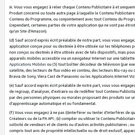
iii. Vous vous engagez à relier chaque Contenu Publicitaire à et uniqu
Produit concerné ou toute autre page à laquelle le Contenu Publicitaire
Contenu du Programme, ou conjointement avec tout Contenu du Programm
(cependant, certaines parties de votre application qui ne sont pas étroi
qu'un Site d'Amazon).
(d) Sauf accord exprès écrit préalable de notre part, vous vous engagez à
application conçue pour ou destinée à être utilisée sur les téléphones p
non conçus ou destinés à être utilisés avec de tels dispositifs, mais pouv
appareils mobiles accessible via un navigateur Internet sur une tablett
Applications Mobiles
ou (3) tout boîtier décodeur de télévision (par ex
satellite, des lecteurs de flux vidéo en continu, des lecteurs Blu-ray o
Bravia de Sony, Viera Cast de Panasonic ou les Applications Internet Viz
(e) Sauf accord exprès écrit préalable de notre part, vous vous engagez 
de regroup, d'analyser, d'extraire ou de redéfinir tout Contenu Publicitai
par des personnes physiques ou morales proposant des produits sur un
d’apprentissage automatique et ou fondamental.
(f) Vous vous engagez à ne pas (i)interférer ou tenter d'interférer de 
Créateurs ou de la PA API ; (ii) compiler ou utiliser le Contenu Publicita
sollicité de vendeurs et de clients ou d'autres activités publicitaires ; ou (
compris tout avis de propriété intellectuelle ou de droit exclusif, appar