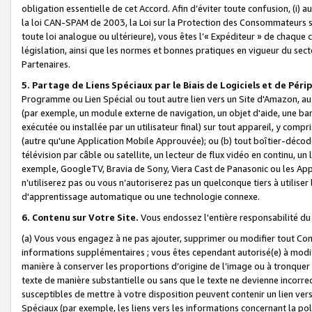
obligation essentielle de cet Accord. Afin d’éviter toute confusion, (i) a
la loi CAN-SPAM de 2003, la Loi sur la Protection des Consommateurs s
toute loi analogue ou ultérieure), vous êtes l’« Expéditeur » de chaque 
législation, ainsi que les normes et bonnes pratiques en vigueur du s
Partenaires.
5. Partage de Liens Spéciaux par le Biais de Logiciels et de Pér
Programme ou Lien Spécial ou tout autre lien vers un Site d'Amazon, au su
(par exemple, un module externe de navigation, un objet d'aide, une ba
exécutée ou installée par un utilisateur final) sur tout appareil, y comp
(autre qu'une Application Mobile Approuvée); ou (b) tout boîtier-décod
télévision par câble ou satellite, un lecteur de flux vidéo en continu, un
exemple, GoogleTV, Bravia de Sony, Viera Cast de Panasonic ou les Appli
n’utiliserez pas ou vous n’autoriserez pas un quelconque tiers à utili
d'apprentissage automatique ou une technologie connexe.
6. Contenu sur Votre Site.
Vous endossez l'entière responsabilité du
(a) Vous vous engagez à ne pas ajouter, supprimer ou modifier tout Co
informations supplémentaires ; vous êtes cependant autorisé(e) à modi
manière à conserver les proportions d’origine de l’image ou à tronquer
texte de manière substantielle ou sans que le texte ne devienne incorr
susceptibles de mettre à votre disposition peuvent contenir un lien ver
Spéciaux (par exemple, les liens vers les informations concernant la poli