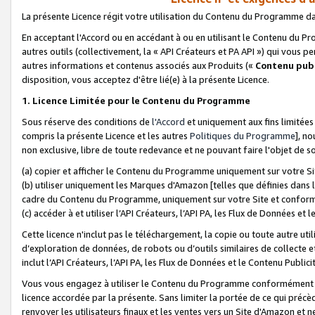
La présente Licence régit votre utilisation du Contenu du Programme d
En acceptant l'Accord ou en accédant à ou en utilisant le Contenu du P
autres outils (collectivement, la «
API Créateurs et PA API
») qui vous pe
autres informations et contenus associés aux Produits («
Contenu publ
disposition, vous acceptez d'être lié(e) à la présente Licence.
1. Licence Limitée pour le Contenu du Programme
Sous réserve des conditions de
l'Accord
et uniquement aux fins limitées
compris la présente Licence et les autres
Politiques du Programme
], n
non exclusive, libre de toute redevance et ne pouvant faire l'objet de so
(a) copier et afficher le Contenu du Programme uniquement sur votre Si
(b) utiliser uniquement les Marques d'Amazon [telles que définies dans 
cadre du Contenu du Programme, uniquement sur votre Site et confo
(c) accéder à et utiliser l’API Créateurs, l’API PA, les Flux de Données e
Cette licence n'inclut pas le téléchargement, la copie ou toute autre util
d’exploration de données, de robots ou d’outils similaires de collecte
inclut l’API Créateurs, l’API PA, les Flux de Données et le Contenu Publici
Vous vous engagez à utiliser le Contenu du Programme conformément a
licence accordée par la présente. Sans limiter la portée de ce qui pré
renvoyer les utilisateurs finaux et les ventes vers un Site d'Amazon et