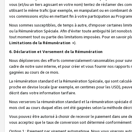
vous (et/ou un tiers agissant en votre nom) tentez de réclamer des c
utilisant le même trafic (par exemple, en manipulant ou en combinant 
vos commissions et/ou en mettant fin à votre participation au Progra
Nous sommes susceptibles, de temps à autre, d'imposer certaines limit
ou la Rémunération Spéciale. Afin d'éviter toute ambiguïté (et nonobst
tout moment tout ou partie des limitations imposées. Pour en savoir plus
Limitations de la Rémunération
»).
6. Déclaration et Versement de la Rémunération
Nous déploierons des efforts commercialement raisonnables pour suivr
cadre de notre suivi interne, et pour créer et vous fournir nos rapport
gagnées au cours de ce mois.
La rémunération standard et la Rémunération Spéciale, qui sont calcul
proche en devise locale (par exemple, en centimes pour les USD), peuve
décrit dans votre information tarifaire.
Nous verserons la rémunération standard et la rémunération spéciale da
mois civil au cours duquel elles ont été gagnées selon la méthode décr
Vous pouvez être autorisé à choisir de recevoir le paiement dans une dev
vous acceptez que le taux de conversion soit déterminé conformément
Option 1 : Paiement par virement automatique.
Nous vous virerons aut