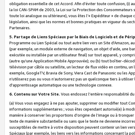
obligation essentielle de cet Accord. Afin d’éviter toute confusion, (i) a
la loi CAN-SPAM de 2003, la Loi sur la Protection des Consommateurs s
toute loi analogue ou ultérieure), vous êtes l’« Expéditeur » de chaque 
législation, ainsi que les normes et bonnes pratiques en vigueur du s
Partenaires.
5. Partage de Liens Spéciaux par le Biais de Logiciels et de Pér
Programme ou Lien Spécial ou tout autre lien vers un Site d'Amazon, au su
(par exemple, un module externe de navigation, un objet d'aide, une ba
exécutée ou installée par un utilisateur final) sur tout appareil, y comp
(autre qu'une Application Mobile Approuvée); ou (b) tout boîtier-décod
télévision par câble ou satellite, un lecteur de flux vidéo en continu, un
exemple, GoogleTV, Bravia de Sony, Viera Cast de Panasonic ou les Appli
n’utiliserez pas ou vous n’autoriserez pas un quelconque tiers à utili
d'apprentissage automatique ou une technologie connexe.
6. Contenu sur Votre Site.
Vous endossez l'entière responsabilité du
(a) Vous vous engagez à ne pas ajouter, supprimer ou modifier tout Co
informations supplémentaires ; vous êtes cependant autorisé(e) à modi
manière à conserver les proportions d’origine de l’image ou à tronquer
texte de manière substantielle ou sans que le texte ne devienne incorr
susceptibles de mettre à votre disposition peuvent contenir un lien ver
Spéciaux (par exemple, les liens vers les informations concernant la poli