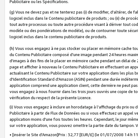
Publicitaire ou les Spécifications.
(g) Vous ne devez pas et ne tenterez pas (i) de modifier, d'altérer, de f
logiciel inclus dans le Contenu publicitaire de produits ; ou (ii) de proc
tout autre processus ou toute autre procédure visant à dériver tout c
modèle ou des pondérations de modèle), ou de contourner toute sécurité a
logiciel inclus dans le contenu publicitaire de produits.
(h) Vous vous engagez à ne pas stocker ou placer en mémoire cache tou
du Contenu Publicitaire composé d'une image pendant 24 heures maxim
d'images à des fins de le placer en mémoire cache pendant un délai de
page et afficher à nouveau le Contenu Publicitaire en effectuant un app
actualisant le Contenu Publicitaire sur votre application dans les plus 
d'Identification Standard d'Amazon (ASIN) pendant une durée indéterminé
application comprend une application client, cette dernière ne peut pa
vous engagez à nous fournir dans les trois jours ouvrés une copie de tou
vérification du respect de la présente Licence.
(i) Vous vous engagez à inclure un horodatage à l'affichage du prix ou 
Publicitaire à partir de Flux de Données ou si vous effectuez un appel ve
application moins d'une fois toutes les heures. Cependant, le jour même
sur votre application, vous pouvez omettre la partie date du tampon.
• [insérer le Site d'Amazon]Prix : 32,77 [EUR/£] (le 01/07/2008 14 h 11 