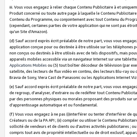
iii. Vous vous engagez à relier chaque Contenu Publicitaire à et uniqu
Produit concerné ou toute autre page à laquelle le Contenu Publicitaire
Contenu du Programme, ou conjointement avec tout Contenu du Programm
(cependant, certaines parties de votre application qui ne sont pas étroi
qu'un Site d'Amazon).
(d) Sauf accord exprès écrit préalable de notre part, vous vous engagez à
application conçue pour ou destinée à être utilisée sur les téléphones p
non conçus ou destinés à être utilisés avec de tels dispositifs, mais pouv
appareils mobiles accessible via un navigateur Internet sur une tablett
Applications Mobiles
ou (3) tout boîtier décodeur de télévision (par ex
satellite, des lecteurs de flux vidéo en continu, des lecteurs Blu-ray o
Bravia de Sony, Viera Cast de Panasonic ou les Applications Internet Viz
(e) Sauf accord exprès écrit préalable de notre part, vous vous engagez 
de regroup, d'analyser, d'extraire ou de redéfinir tout Contenu Publicitai
par des personnes physiques ou morales proposant des produits sur un
d’apprentissage automatique et ou fondamental.
(f) Vous vous engagez à ne pas (i)interférer ou tenter d'interférer de 
Créateurs ou de la PA API ; (ii) compiler ou utiliser le Contenu Publicita
sollicité de vendeurs et de clients ou d'autres activités publicitaires ; ou (
compris tout avis de propriété intellectuelle ou de droit exclusif, appar