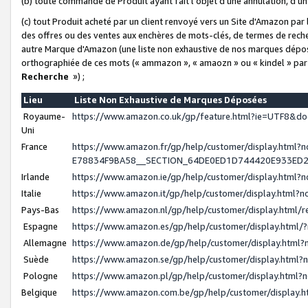
(b) toute commande de Produit ayant fait l'objet d'une annulation, d'u
(c) tout Produit acheté par un client renvoyé vers un Site d'Amazon par
des offres ou des ventes aux enchères de mots-clés, de termes de reche
autre Marque d'Amazon (une liste non exhaustive de nos marques déposée
orthographiée de ces mots (« ammazon », « amaozn » ou « kindel » par
Recherche
») ;
Lieu
Liste Non Exhaustive de Marques Déposées
Royaume-
https://www.amazon.co.uk/gp/feature.html?ie=UTF8&
Uni
France
https://www.amazon.fr/gp/help/customer/display.ht
E78834F9BA58__SECTION_64DE0ED1D744420E933ED
Irlande
https://www.amazon.ie/gp/help/customer/display.htm
Italie
https://www.amazon.it/gp/help/customer/display.html
Pays-Bas
https://www.amazon.nl/gp/help/customer/display.html
Espagne
https://www.amazon.es/gp/help/customer/display.html
Allemagne
https://www.amazon.de/gp/help/customer/display.htm
Suède
https://www.amazon.se/gp/help/customer/display.htm
Pologne
https://www.amazon.pl/gp/help/customer/display.html
Belgique
https://www.amazon.com.be/gp/help/customer/displa