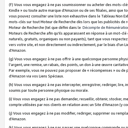
(f) Vous vous engagez à ne pas soumissionner ou acheter des mots-clés,
Kindle » ou toute autre marque d'Amazon ou de ses filiales, ainsi que t
vous pouvez consulter une liste non exhaustive dans le Tableau Non Ex
mots-clés sur tout Moteur de Recherche dès lors que les publicités de 
Moteur de Recherche (tel que défini dans le
Décompte de Rémunératio
Moteurs de Recherche afin qu'ils apparaissent en réponse à un mot-clé o
naturels, gratuits, organiques ou non payants), tant que vous respectez 
vers votre site, et non directement ou indirectement, par le biais d'un Li
d'Amazon.
(g) Vous vous engagez à ne pas offrir à une quelconque personne physi
l'argent, une remise, un rabais, des points, un don à une œuvre caritativ
Par exemple, vous ne pouvez pas proposer de « récompenses » ou de p
d'Amazon via vos Liens Spéciaux.
(h) Vous vous engagez à ne pas intercepter, enregistrer, rediriger, lire
soumis par toute personne physique ou morale.
(i) Vous vous engagez à ne pas demander, recueillir, obtenir, stocker, 
compte utilisées par nos clients en relation avec un Site d'Amazon (y c
(j) Vous vous engagez à ne pas modifier, rediriger, supprimer ou rempla
d'Amazon.
(k) Vous vous engagez à ne pas passer une quelconque commande ou init