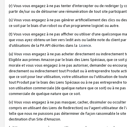
(r) Vous vous engagez à ne pas tenter d'intercepter ou de rediriger (y comp
partir de/sur ou de détourner une rémunération de tout site participa
(s) Vous vous engagez à ne pas générer artificiellement des clics ou de
ce soit par le biais d'un robot ou d'un programme logiciel ou autre.
(t) Vous vous engagez à ne pas afficher ou utiliser d’une quelconque man
que vous ayez obtenu un lien vers ledit avis ou ladite note du client par
d’utilisations de la PA API décrites dans la
Licence
.
(u) Vous vous engagez à ne pas acheter directement ou indirectement t
Eligible aux primes Amazon par le biais des Liens Spéciaux, que ce soit 
morale et vous vous engagez à ne pas autoriser, demander ou encourager
directement ou indirectement tout Produit ou à entreprendre toute acti
que ce soit pour leur utilisation, votre utilisation ou l'utilisation de
tout Produit par le biais des Liens Spéciaux ou à ne pas entreprendre t
son utilisation commerciale (de quelque nature que ce soit) ou à ne pas o
commerciale de quelque nature que ce soit.
(v) Vous vous engagez à ne pas masquer, cacher, dissimuler ou occulter 
compris en utilisant des Liens de Redirection) ou l'agent utilisateur de 
telle que nous ne puissions pas déterminer de façon raisonnable le site ou
destination d'un Site d'Amazon.