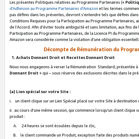
Les présentes Politiques relatives au Programme Partenaires («
Politi
d’Adhésion au Programme Partenaires d'Amazon
et les termes commenç
pas définis dans les présentes, devront s'entendre tels que définis dans 
Conditions Requises pour la Participation au Programme Partenaires, ai
de l'Accord. Afin d’éviter toute ambiguïté et sans limitation, aux fins de
Participation au Programme Partenaires, de la Licence PI du Programme 
Amazon sera considérée comme la violation d’une obligation essentielle
Décompte de Rémunération du Program
1. Achats Donnant Droit et Recettes Donnant Droit
Nous nous engageons à verser la Rémunération Standard, présentée à l
Donnant Droit
» qui – sous réserve des exclusions décrites dans le p
(a) Lien spécial sur votre Site :
i. un client clique sur un Lien Spécial placé sur votre Site à destination
ii. au cours d'une même session, qui commence lorsqu'un client clique s
produit :
A. 24 heures se sont écoulées depuis le clic,
B. le client commande un Produit, exception faite des produits numéri