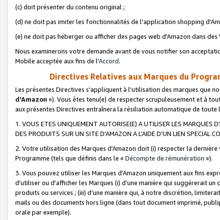
(c) doit présenter du contenu original ;
(d) ne doit pas imiter les fonctionnalités de l'application shopping d'Am
(e) ne doit pas héberger ou afficher des pages web d'Amazon dans de
Nous examinerons votre demande avant de vous notifier son acceptatio
Mobile acceptée aux fins de l'
Accord
.
Directives Relatives aux Marques du Progra
Les présentes Directives s'appliquent à l'utilisation des marques que
d'Amazon
»). Vous êtes tenu(e) de respecter scrupuleusement et à tou
aux présentes Directives entraînera la résiliation automatique de toute
1. VOUS ETES UNIQUEMENT AUTORISE(E) A UTILISER LES MARQUES D'
DES PRODUITS SUR UN SITE D'AMAZON A L'AIDE D'UN LIEN SPECIAL 
2. Votre utilisation des Marques d'Amazon doit (i) respecter la dernière
Programme (tels que définis dans le «
Décompte de rémunération
»).
3. Vous pouvez utiliser les Marques d'Amazon uniquement aux fins expr
d'utiliser ou d'afficher les Marques (i) d’une manière qui suggérerait un
produits ou services ; (iii) d’une manière qui, à notre discrétion, limit
mails ou des documents hors ligne (dans tout document imprimé, publip
orale par exemple).