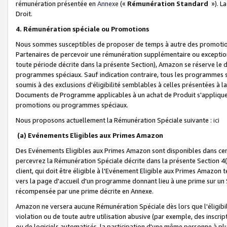
rémunération présentée en
Annexe
(«
Rémunération Standard
»). L
Droit.
4. Rémunération spéciale ou Promotions
Nous sommes susceptibles de proposer de temps à autre des promotion
Partenaires de percevoir une rémunération supplémentaire ou exceptio
toute période décrite dans la présente Section), Amazon se réserve le
programmes spéciaux. Sauf indication contraire, tous les programmes s
soumis à des exclusions d'éligibilité semblables à celles présentées à 
Documents de Programme applicables à un achat de Produit s'appliquera
promotions ou programmes spéciaux.
Nous proposons actuellement la Rémunération Spéciale suivante :
ici
(a) Evénements Eligibles aux Primes Amazon
Des Evénements Eligibles aux Primes Amazon sont disponibles dans cer
percevrez la Rémunération Spéciale décrite dans la présente Section 4(
client, qui doit être éligible à l'Evénement Eligible aux Primes Amazon te
vers la page d'accueil d'un programme donnant lieu à une prime sur un Si
récompensée par une prime décrite en Annexe.
Amazon ne versera aucune Rémunération Spéciale dès lors que l'éligibi
violation ou de toute autre utilisation abusive (par exemple, des inscrip
ou de logiciels automatisés, la participation d'une même personne à p