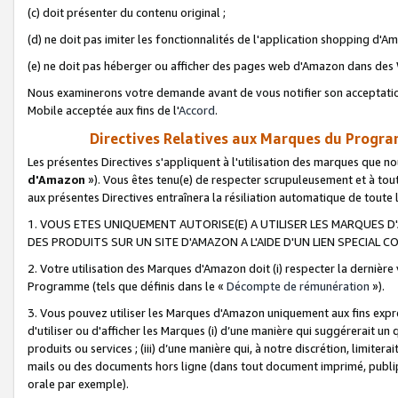
(c) doit présenter du contenu original ;
(d) ne doit pas imiter les fonctionnalités de l'application shopping d'Am
(e) ne doit pas héberger ou afficher des pages web d'Amazon dans de
Nous examinerons votre demande avant de vous notifier son acceptatio
Mobile acceptée aux fins de l'
Accord
.
Directives Relatives aux Marques du Progra
Les présentes Directives s'appliquent à l'utilisation des marques que
d'Amazon
»). Vous êtes tenu(e) de respecter scrupuleusement et à tou
aux présentes Directives entraînera la résiliation automatique de toute
1. VOUS ETES UNIQUEMENT AUTORISE(E) A UTILISER LES MARQUES D'
DES PRODUITS SUR UN SITE D'AMAZON A L'AIDE D'UN LIEN SPECIAL 
2. Votre utilisation des Marques d'Amazon doit (i) respecter la dernière
Programme (tels que définis dans le «
Décompte de rémunération
»).
3. Vous pouvez utiliser les Marques d'Amazon uniquement aux fins expr
d'utiliser ou d'afficher les Marques (i) d’une manière qui suggérerait un
produits ou services ; (iii) d’une manière qui, à notre discrétion, limit
mails ou des documents hors ligne (dans tout document imprimé, publip
orale par exemple).