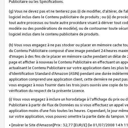
Publicitaire ou les Spécifications.
(g) Vous ne devez pas et ne tenterez pas (i) de modifier, d'altérer, de f
logiciel inclus dans le Contenu publicitaire de produits ; ou (ii) de proc
tout autre processus ou toute autre procédure visant à dériver tout c
modèle ou des pondérations de modèle), ou de contourner toute sécurité a
logiciel inclus dans le contenu publicitaire de produits.
(h) Vous vous engagez à ne pas stocker ou placer en mémoire cache tou
du Contenu Publicitaire composé d'une image pendant 24 heures maxim
d'images à des fins de le placer en mémoire cache pendant un délai de
page et afficher à nouveau le Contenu Publicitaire en effectuant un app
actualisant le Contenu Publicitaire sur votre application dans les plus 
d'Identification Standard d'Amazon (ASIN) pendant une durée indéterminé
application comprend une application client, cette dernière ne peut pa
vous engagez à nous fournir dans les trois jours ouvrés une copie de tou
vérification du respect de la présente Licence.
(i) Vous vous engagez à inclure un horodatage à l'affichage du prix ou 
Publicitaire à partir de Flux de Données ou si vous effectuez un appel ve
application moins d'une fois toutes les heures. Cependant, le jour même
sur votre application, vous pouvez omettre la partie date du tampon.
• [insérer le Site d'Amazon]Prix : 32,77 [EUR/£] (le 01/07/2008 14 h 11 