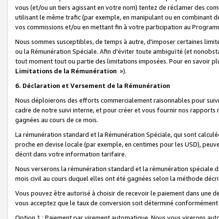
vous (et/ou un tiers agissant en votre nom) tentez de réclamer des c
utilisant le même trafic (par exemple, en manipulant ou en combinant 
vos commissions et/ou en mettant fin à votre participation au Progra
Nous sommes susceptibles, de temps à autre, d'imposer certaines limit
ou la Rémunération Spéciale. Afin d'éviter toute ambiguïté (et nonobst
tout moment tout ou partie des limitations imposées. Pour en savoir plus
Limitations de la Rémunération
»).
6. Déclaration et Versement de la Rémunération
Nous déploierons des efforts commercialement raisonnables pour suivr
cadre de notre suivi interne, et pour créer et vous fournir nos rapport
gagnées au cours de ce mois.
La rémunération standard et la Rémunération Spéciale, qui sont calcul
proche en devise locale (par exemple, en centimes pour les USD), peuve
décrit dans votre information tarifaire.
Nous verserons la rémunération standard et la rémunération spéciale da
mois civil au cours duquel elles ont été gagnées selon la méthode décr
Vous pouvez être autorisé à choisir de recevoir le paiement dans une dev
vous acceptez que le taux de conversion soit déterminé conformément
Option 1 : Paiement par virement automatique.
Nous vous virerons aut