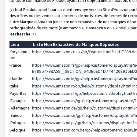
(b) toute commande de Produit ayant fait l'objet d'une annulation, d'u
(c) tout Produit acheté par un client renvoyé vers un Site d'Amazon par
des offres ou des ventes aux enchères de mots-clés, de termes de reche
autre Marque d'Amazon (une liste non exhaustive de nos marques déposée
orthographiée de ces mots (« ammazon », « amaozn » ou « kindel » par
Recherche
») ;
Lieu
Liste Non Exhaustive de Marques Déposées
Royaume-
https://www.amazon.co.uk/gp/feature.html?ie=UTF8&
Uni
France
https://www.amazon.fr/gp/help/customer/display.ht
E78834F9BA58__SECTION_64DE0ED1D744420E933ED
Irlande
https://www.amazon.ie/gp/help/customer/display.htm
Italie
https://www.amazon.it/gp/help/customer/display.html
Pays-Bas
https://www.amazon.nl/gp/help/customer/display.html
Espagne
https://www.amazon.es/gp/help/customer/display.html
Allemagne
https://www.amazon.de/gp/help/customer/display.htm
Suède
https://www.amazon.se/gp/help/customer/display.htm
Pologne
https://www.amazon.pl/gp/help/customer/display.html
Belgique
https://www.amazon.com.be/gp/help/customer/displa