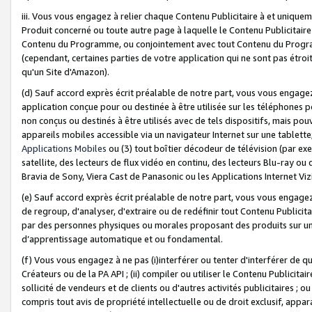
iii. Vous vous engagez à relier chaque Contenu Publicitaire à et uniqu
Produit concerné ou toute autre page à laquelle le Contenu Publicitaire
Contenu du Programme, ou conjointement avec tout Contenu du Programm
(cependant, certaines parties de votre application qui ne sont pas étroi
qu'un Site d'Amazon).
(d) Sauf accord exprès écrit préalable de notre part, vous vous engagez à
application conçue pour ou destinée à être utilisée sur les téléphones p
non conçus ou destinés à être utilisés avec de tels dispositifs, mais pouv
appareils mobiles accessible via un navigateur Internet sur une tablett
Applications Mobiles
ou (3) tout boîtier décodeur de télévision (par ex
satellite, des lecteurs de flux vidéo en continu, des lecteurs Blu-ray o
Bravia de Sony, Viera Cast de Panasonic ou les Applications Internet Viz
(e) Sauf accord exprès écrit préalable de notre part, vous vous engagez 
de regroup, d'analyser, d'extraire ou de redéfinir tout Contenu Publicitai
par des personnes physiques ou morales proposant des produits sur un
d’apprentissage automatique et ou fondamental.
(f) Vous vous engagez à ne pas (i)interférer ou tenter d'interférer de 
Créateurs ou de la PA API ; (ii) compiler ou utiliser le Contenu Publicita
sollicité de vendeurs et de clients ou d'autres activités publicitaires ; ou (
compris tout avis de propriété intellectuelle ou de droit exclusif, appar