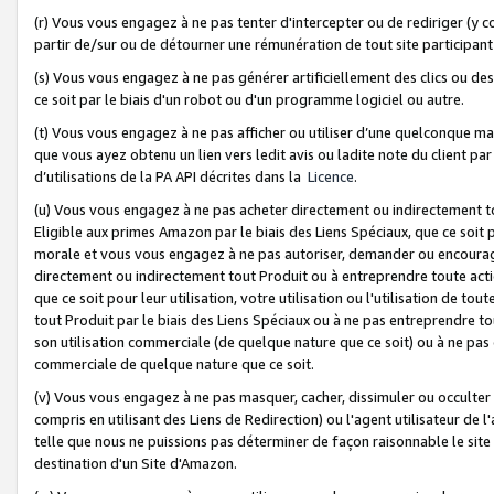
(r) Vous vous engagez à ne pas tenter d'intercepter ou de rediriger (y comp
partir de/sur ou de détourner une rémunération de tout site participa
(s) Vous vous engagez à ne pas générer artificiellement des clics ou de
ce soit par le biais d'un robot ou d'un programme logiciel ou autre.
(t) Vous vous engagez à ne pas afficher ou utiliser d’une quelconque man
que vous ayez obtenu un lien vers ledit avis ou ladite note du client par
d’utilisations de la PA API décrites dans la
Licence
.
(u) Vous vous engagez à ne pas acheter directement ou indirectement t
Eligible aux primes Amazon par le biais des Liens Spéciaux, que ce soit 
morale et vous vous engagez à ne pas autoriser, demander ou encourager
directement ou indirectement tout Produit ou à entreprendre toute acti
que ce soit pour leur utilisation, votre utilisation ou l'utilisation de
tout Produit par le biais des Liens Spéciaux ou à ne pas entreprendre t
son utilisation commerciale (de quelque nature que ce soit) ou à ne pas o
commerciale de quelque nature que ce soit.
(v) Vous vous engagez à ne pas masquer, cacher, dissimuler ou occulter 
compris en utilisant des Liens de Redirection) ou l'agent utilisateur de 
telle que nous ne puissions pas déterminer de façon raisonnable le site ou
destination d'un Site d'Amazon.