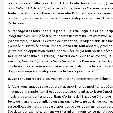
obligation essentielle de cet Accord. Afin d’éviter toute confusion, (i) a
la loi CAN-SPAM de 2003, la Loi sur la Protection des Consommateurs s
toute loi analogue ou ultérieure), vous êtes l’« Expéditeur » de chaque 
législation, ainsi que les normes et bonnes pratiques en vigueur du s
Partenaires.
5. Partage de Liens Spéciaux par le Biais de Logiciels et de Pér
Programme ou Lien Spécial ou tout autre lien vers un Site d'Amazon, au su
(par exemple, un module externe de navigation, un objet d'aide, une ba
exécutée ou installée par un utilisateur final) sur tout appareil, y comp
(autre qu'une Application Mobile Approuvée); ou (b) tout boîtier-décod
télévision par câble ou satellite, un lecteur de flux vidéo en continu, un
exemple, GoogleTV, Bravia de Sony, Viera Cast de Panasonic ou les Appli
n’utiliserez pas ou vous n’autoriserez pas un quelconque tiers à utili
d'apprentissage automatique ou une technologie connexe.
6. Contenu sur Votre Site.
Vous endossez l'entière responsabilité du
(a) Vous vous engagez à ne pas ajouter, supprimer ou modifier tout Co
informations supplémentaires ; vous êtes cependant autorisé(e) à modi
manière à conserver les proportions d’origine de l’image ou à tronquer
texte de manière substantielle ou sans que le texte ne devienne incorr
susceptibles de mettre à votre disposition peuvent contenir un lien ver
Spéciaux (par exemple, les liens vers les informations concernant la poli