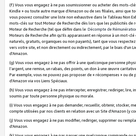
(f) Vous vous engagez à ne pas soumissionner ou acheter des mots-clés,
Kindle » ou toute autre marque d'Amazon ou de ses filiales, ainsi que t
vous pouvez consulter une liste non exhaustive dans le Tableau Non Ex
mots-clés sur tout Moteur de Recherche dès lors que les publicités de 
Moteur de Recherche (tel que défini dans le
Décompte de Rémunératio
Moteurs de Recherche afin qu'ils apparaissent en réponse à un mot-clé o
naturels, gratuits, organiques ou non payants), tant que vous respectez 
vers votre site, et non directement ou indirectement, par le biais d'un Li
d'Amazon.
(g) Vous vous engagez à ne pas offrir à une quelconque personne physi
l'argent, une remise, un rabais, des points, un don à une œuvre caritativ
Par exemple, vous ne pouvez pas proposer de « récompenses » ou de p
d'Amazon via vos Liens Spéciaux.
(h) Vous vous engagez à ne pas intercepter, enregistrer, rediriger, lire
soumis par toute personne physique ou morale.
(i) Vous vous engagez à ne pas demander, recueillir, obtenir, stocker, 
compte utilisées par nos clients en relation avec un Site d'Amazon (y c
(j) Vous vous engagez à ne pas modifier, rediriger, supprimer ou rempla
d'Amazon.
(k) Vous vous engagez à ne pas passer une quelconque commande ou init