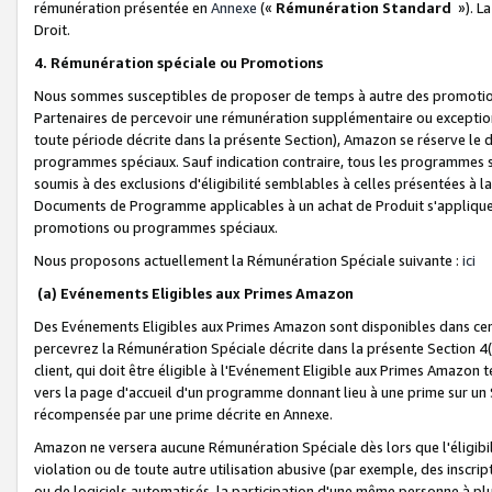
rémunération présentée en
Annexe
(«
Rémunération Standard
»). L
Droit.
4. Rémunération spéciale ou Promotions
Nous sommes susceptibles de proposer de temps à autre des promotion
Partenaires de percevoir une rémunération supplémentaire ou exceptio
toute période décrite dans la présente Section), Amazon se réserve le
programmes spéciaux. Sauf indication contraire, tous les programmes s
soumis à des exclusions d'éligibilité semblables à celles présentées à 
Documents de Programme applicables à un achat de Produit s'appliquera
promotions ou programmes spéciaux.
Nous proposons actuellement la Rémunération Spéciale suivante :
ici
(a) Evénements Eligibles aux Primes Amazon
Des Evénements Eligibles aux Primes Amazon sont disponibles dans cer
percevrez la Rémunération Spéciale décrite dans la présente Section 4(
client, qui doit être éligible à l'Evénement Eligible aux Primes Amazon te
vers la page d'accueil d'un programme donnant lieu à une prime sur un Si
récompensée par une prime décrite en Annexe.
Amazon ne versera aucune Rémunération Spéciale dès lors que l'éligibi
violation ou de toute autre utilisation abusive (par exemple, des inscrip
ou de logiciels automatisés, la participation d'une même personne à p