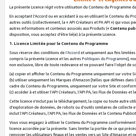
La présente Licence régit votre utilisation du Contenu du Programme d
En acceptant l'Accord ou en accédant à ou en utilisant le Contenu du P
autres outils (collectivement, la «
API Créateurs et PA API
») qui vous pe
autres informations et contenus associés aux Produits («
Contenu publ
disposition, vous acceptez d'être lié(e) à la présente Licence.
1. Licence Limitée pour le Contenu du Programme
Sous réserve des conditions de
l'Accord
et uniquement aux fins limitées
compris la présente Licence et les autres
Politiques du Programme
], n
non exclusive, libre de toute redevance et ne pouvant faire l'objet de so
(a) copier et afficher le Contenu du Programme uniquement sur votre Si
(b) utiliser uniquement les Marques d'Amazon [telles que définies dans 
cadre du Contenu du Programme, uniquement sur votre Site et confo
(c) accéder à et utiliser l’API Créateurs, l’API PA, les Flux de Données e
Cette licence n'inclut pas le téléchargement, la copie ou toute autre util
d’exploration de données, de robots ou d’outils similaires de collecte
inclut l’API Créateurs, l’API PA, les Flux de Données et le Contenu Publici
Vous vous engagez à utiliser le Contenu du Programme conformément a
licence accordée par la présente. Sans limiter la portée de ce qui pré
renvoyer les utilisateurs finaux et les ventes vers un Site d'Amazon et