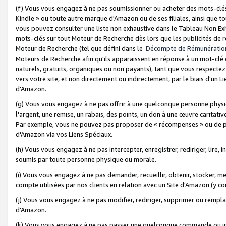
(f) Vous vous engagez à ne pas soumissionner ou acheter des mots-clés,
Kindle » ou toute autre marque d'Amazon ou de ses filiales, ainsi que t
vous pouvez consulter une liste non exhaustive dans le Tableau Non Ex
mots-clés sur tout Moteur de Recherche dès lors que les publicités de 
Moteur de Recherche (tel que défini dans le
Décompte de Rémunératio
Moteurs de Recherche afin qu'ils apparaissent en réponse à un mot-clé o
naturels, gratuits, organiques ou non payants), tant que vous respectez 
vers votre site, et non directement ou indirectement, par le biais d'un Li
d'Amazon.
(g) Vous vous engagez à ne pas offrir à une quelconque personne physi
l'argent, une remise, un rabais, des points, un don à une œuvre caritativ
Par exemple, vous ne pouvez pas proposer de « récompenses » ou de p
d'Amazon via vos Liens Spéciaux.
(h) Vous vous engagez à ne pas intercepter, enregistrer, rediriger, lire
soumis par toute personne physique ou morale.
(i) Vous vous engagez à ne pas demander, recueillir, obtenir, stocker, 
compte utilisées par nos clients en relation avec un Site d'Amazon (y c
(j) Vous vous engagez à ne pas modifier, rediriger, supprimer ou rempla
d'Amazon.
(k) Vous vous engagez à ne pas passer une quelconque commande ou init