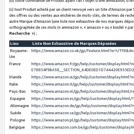
(b) toute commande de Produit ayant fait l'objet d'une annulation, d'u
(c) tout Produit acheté par un client renvoyé vers un Site d'Amazon par
des offres ou des ventes aux enchères de mots-clés, de termes de reche
autre Marque d'Amazon (une liste non exhaustive de nos marques déposée
orthographiée de ces mots (« ammazon », « amaozn » ou « kindel » par
Recherche
») ;
Lieu
Liste Non Exhaustive de Marques Déposées
Royaume-
https://www.amazon.co.uk/gp/feature.html?ie=UTF8&
Uni
France
https://www.amazon.fr/gp/help/customer/display.ht
E78834F9BA58__SECTION_64DE0ED1D744420E933ED
Irlande
https://www.amazon.ie/gp/help/customer/display.htm
Italie
https://www.amazon.it/gp/help/customer/display.html
Pays-Bas
https://www.amazon.nl/gp/help/customer/display.html
Espagne
https://www.amazon.es/gp/help/customer/display.html
Allemagne
https://www.amazon.de/gp/help/customer/display.htm
Suède
https://www.amazon.se/gp/help/customer/display.htm
Pologne
https://www.amazon.pl/gp/help/customer/display.html
Belgique
https://www.amazon.com.be/gp/help/customer/displa