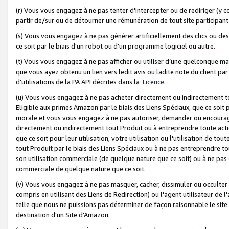
(r) Vous vous engagez à ne pas tenter d'intercepter ou de rediriger (y comp
partir de/sur ou de détourner une rémunération de tout site participa
(s) Vous vous engagez à ne pas générer artificiellement des clics ou de
ce soit par le biais d'un robot ou d'un programme logiciel ou autre.
(t) Vous vous engagez à ne pas afficher ou utiliser d’une quelconque man
que vous ayez obtenu un lien vers ledit avis ou ladite note du client par
d’utilisations de la PA API décrites dans la
Licence
.
(u) Vous vous engagez à ne pas acheter directement ou indirectement t
Eligible aux primes Amazon par le biais des Liens Spéciaux, que ce soit 
morale et vous vous engagez à ne pas autoriser, demander ou encourager
directement ou indirectement tout Produit ou à entreprendre toute acti
que ce soit pour leur utilisation, votre utilisation ou l'utilisation de
tout Produit par le biais des Liens Spéciaux ou à ne pas entreprendre t
son utilisation commerciale (de quelque nature que ce soit) ou à ne pas o
commerciale de quelque nature que ce soit.
(v) Vous vous engagez à ne pas masquer, cacher, dissimuler ou occulter 
compris en utilisant des Liens de Redirection) ou l'agent utilisateur de 
telle que nous ne puissions pas déterminer de façon raisonnable le site ou
destination d'un Site d'Amazon.