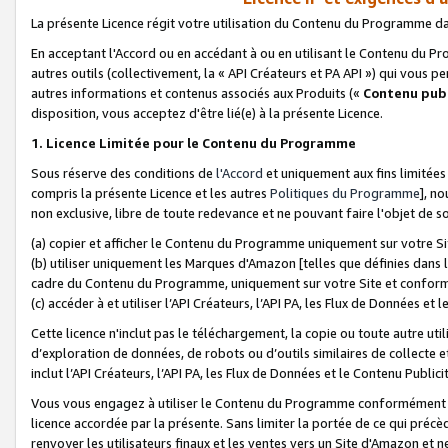
La présente Licence régit votre utilisation du Contenu du Programme d
En acceptant l'Accord ou en accédant à ou en utilisant le Contenu du P
autres outils (collectivement, la «
API Créateurs et PA API
») qui vous pe
autres informations et contenus associés aux Produits («
Contenu publ
disposition, vous acceptez d'être lié(e) à la présente Licence.
1. Licence Limitée pour le Contenu du Programme
Sous réserve des conditions de
l'Accord
et uniquement aux fins limitées
compris la présente Licence et les autres
Politiques du Programme
], n
non exclusive, libre de toute redevance et ne pouvant faire l'objet de so
(a) copier et afficher le Contenu du Programme uniquement sur votre Si
(b) utiliser uniquement les Marques d'Amazon [telles que définies dans 
cadre du Contenu du Programme, uniquement sur votre Site et confo
(c) accéder à et utiliser l’API Créateurs, l’API PA, les Flux de Données e
Cette licence n'inclut pas le téléchargement, la copie ou toute autre util
d’exploration de données, de robots ou d’outils similaires de collecte
inclut l’API Créateurs, l’API PA, les Flux de Données et le Contenu Publici
Vous vous engagez à utiliser le Contenu du Programme conformément a
licence accordée par la présente. Sans limiter la portée de ce qui pré
renvoyer les utilisateurs finaux et les ventes vers un Site d'Amazon et