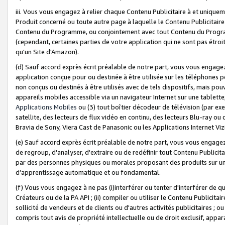
iii. Vous vous engagez à relier chaque Contenu Publicitaire à et uniqu
Produit concerné ou toute autre page à laquelle le Contenu Publicitaire
Contenu du Programme, ou conjointement avec tout Contenu du Programm
(cependant, certaines parties de votre application qui ne sont pas étroi
qu'un Site d'Amazon).
(d) Sauf accord exprès écrit préalable de notre part, vous vous engagez à
application conçue pour ou destinée à être utilisée sur les téléphones p
non conçus ou destinés à être utilisés avec de tels dispositifs, mais pouv
appareils mobiles accessible via un navigateur Internet sur une tablett
Applications Mobiles
ou (3) tout boîtier décodeur de télévision (par ex
satellite, des lecteurs de flux vidéo en continu, des lecteurs Blu-ray o
Bravia de Sony, Viera Cast de Panasonic ou les Applications Internet Viz
(e) Sauf accord exprès écrit préalable de notre part, vous vous engagez 
de regroup, d'analyser, d'extraire ou de redéfinir tout Contenu Publicitai
par des personnes physiques ou morales proposant des produits sur un
d’apprentissage automatique et ou fondamental.
(f) Vous vous engagez à ne pas (i)interférer ou tenter d'interférer de 
Créateurs ou de la PA API ; (ii) compiler ou utiliser le Contenu Publicita
sollicité de vendeurs et de clients ou d'autres activités publicitaires ; ou (
compris tout avis de propriété intellectuelle ou de droit exclusif, appar