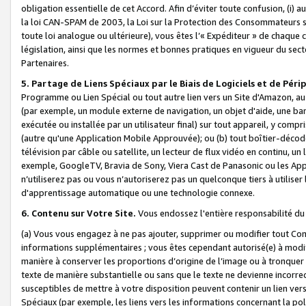
obligation essentielle de cet Accord. Afin d’éviter toute confusion, (i) a
la loi CAN-SPAM de 2003, la Loi sur la Protection des Consommateurs s
toute loi analogue ou ultérieure), vous êtes l’« Expéditeur » de chaque 
législation, ainsi que les normes et bonnes pratiques en vigueur du s
Partenaires.
5. Partage de Liens Spéciaux par le Biais de Logiciels et de Pér
Programme ou Lien Spécial ou tout autre lien vers un Site d'Amazon, au su
(par exemple, un module externe de navigation, un objet d'aide, une ba
exécutée ou installée par un utilisateur final) sur tout appareil, y comp
(autre qu'une Application Mobile Approuvée); ou (b) tout boîtier-décod
télévision par câble ou satellite, un lecteur de flux vidéo en continu, un
exemple, GoogleTV, Bravia de Sony, Viera Cast de Panasonic ou les Appli
n’utiliserez pas ou vous n’autoriserez pas un quelconque tiers à utili
d'apprentissage automatique ou une technologie connexe.
6. Contenu sur Votre Site.
Vous endossez l'entière responsabilité du
(a) Vous vous engagez à ne pas ajouter, supprimer ou modifier tout Co
informations supplémentaires ; vous êtes cependant autorisé(e) à modi
manière à conserver les proportions d’origine de l’image ou à tronquer
texte de manière substantielle ou sans que le texte ne devienne incorr
susceptibles de mettre à votre disposition peuvent contenir un lien ver
Spéciaux (par exemple, les liens vers les informations concernant la poli