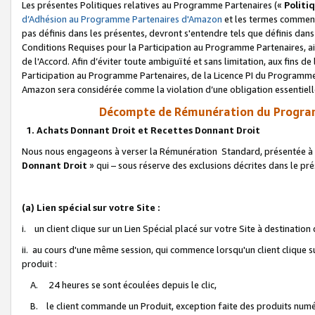
Les présentes Politiques relatives au Programme Partenaires («
Politi
d’Adhésion au Programme Partenaires d'Amazon
et les termes commenç
pas définis dans les présentes, devront s'entendre tels que définis dans 
Conditions Requises pour la Participation au Programme Partenaires, ai
de l'Accord. Afin d’éviter toute ambiguïté et sans limitation, aux fins de
Participation au Programme Partenaires, de la Licence PI du Programme 
Amazon sera considérée comme la violation d’une obligation essentielle
Décompte de Rémunération du Program
1. Achats Donnant Droit et Recettes Donnant Droit
Nous nous engageons à verser la Rémunération Standard, présentée à l
Donnant Droit
» qui – sous réserve des exclusions décrites dans le p
(a) Lien spécial sur votre Site :
i. un client clique sur un Lien Spécial placé sur votre Site à destination
ii. au cours d'une même session, qui commence lorsqu'un client clique s
produit :
A. 24 heures se sont écoulées depuis le clic,
B. le client commande un Produit, exception faite des produits numéri