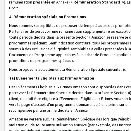
rémunération présentée en
Annexe
(«
Rémunération Standard
»). L
Droit.
4. Rémunération spéciale ou Promotions
Nous sommes susceptibles de proposer de temps à autre des promotion
Partenaires de percevoir une rémunération supplémentaire ou exceptio
toute période décrite dans la présente Section), Amazon se réserve le
programmes spéciaux. Sauf indication contraire, tous les programmes s
soumis à des exclusions d'éligibilité semblables à celles présentées à 
Documents de Programme applicables à un achat de Produit s'appliquera
promotions ou programmes spéciaux.
Nous proposons actuellement la Rémunération Spéciale suivante :
ici
(a) Evénements Eligibles aux Primes Amazon
Des Evénements Eligibles aux Primes Amazon sont disponibles dans cer
percevrez la Rémunération Spéciale décrite dans la présente Section 4(
client, qui doit être éligible à l'Evénement Eligible aux Primes Amazon te
vers la page d'accueil d'un programme donnant lieu à une prime sur un Si
récompensée par une prime décrite en Annexe.
Amazon ne versera aucune Rémunération Spéciale dès lors que l'éligibi
violation ou de toute autre utilisation abusive (par exemple, des inscrip
ou de logiciels automatisés, la participation d'une même personne à p