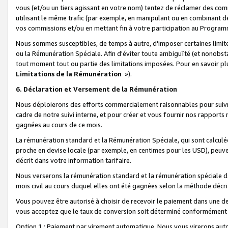
vous (et/ou un tiers agissant en votre nom) tentez de réclamer des c
utilisant le même trafic (par exemple, en manipulant ou en combinant 
vos commissions et/ou en mettant fin à votre participation au Progra
Nous sommes susceptibles, de temps à autre, d'imposer certaines limit
ou la Rémunération Spéciale. Afin d'éviter toute ambiguïté (et nonobst
tout moment tout ou partie des limitations imposées. Pour en savoir plus
Limitations de la Rémunération
»).
6. Déclaration et Versement de la Rémunération
Nous déploierons des efforts commercialement raisonnables pour suivr
cadre de notre suivi interne, et pour créer et vous fournir nos rapport
gagnées au cours de ce mois.
La rémunération standard et la Rémunération Spéciale, qui sont calcul
proche en devise locale (par exemple, en centimes pour les USD), peuve
décrit dans votre information tarifaire.
Nous verserons la rémunération standard et la rémunération spéciale da
mois civil au cours duquel elles ont été gagnées selon la méthode décr
Vous pouvez être autorisé à choisir de recevoir le paiement dans une dev
vous acceptez que le taux de conversion soit déterminé conformément
Option 1 : Paiement par virement automatique.
Nous vous virerons aut