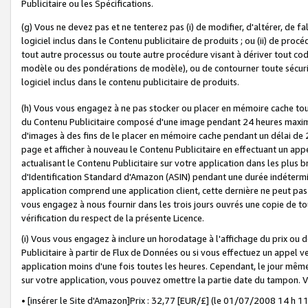
Publicitaire ou les Spécifications.
(g) Vous ne devez pas et ne tenterez pas (i) de modifier, d'altérer, de f
logiciel inclus dans le Contenu publicitaire de produits ; ou (ii) de proc
tout autre processus ou toute autre procédure visant à dériver tout c
modèle ou des pondérations de modèle), ou de contourner toute sécurité a
logiciel inclus dans le contenu publicitaire de produits.
(h) Vous vous engagez à ne pas stocker ou placer en mémoire cache tou
du Contenu Publicitaire composé d'une image pendant 24 heures maxim
d'images à des fins de le placer en mémoire cache pendant un délai de
page et afficher à nouveau le Contenu Publicitaire en effectuant un app
actualisant le Contenu Publicitaire sur votre application dans les plus 
d'Identification Standard d'Amazon (ASIN) pendant une durée indéterminé
application comprend une application client, cette dernière ne peut pa
vous engagez à nous fournir dans les trois jours ouvrés une copie de tou
vérification du respect de la présente Licence.
(i) Vous vous engagez à inclure un horodatage à l'affichage du prix ou 
Publicitaire à partir de Flux de Données ou si vous effectuez un appel ve
application moins d'une fois toutes les heures. Cependant, le jour même
sur votre application, vous pouvez omettre la partie date du tampon.
• [insérer le Site d'Amazon]Prix : 32,77 [EUR/£] (le 01/07/2008 14 h 11 