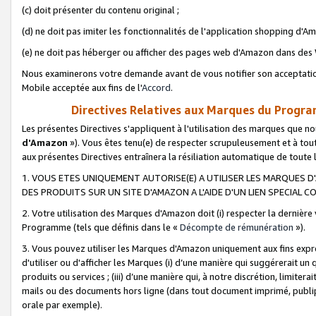
(c) doit présenter du contenu original ;
(d) ne doit pas imiter les fonctionnalités de l'application shopping d'Am
(e) ne doit pas héberger ou afficher des pages web d'Amazon dans de
Nous examinerons votre demande avant de vous notifier son acceptatio
Mobile acceptée aux fins de l'
Accord
.
Directives Relatives aux Marques du Progra
Les présentes Directives s'appliquent à l'utilisation des marques que
d'Amazon
»). Vous êtes tenu(e) de respecter scrupuleusement et à tou
aux présentes Directives entraînera la résiliation automatique de toute
1. VOUS ETES UNIQUEMENT AUTORISE(E) A UTILISER LES MARQUES D'
DES PRODUITS SUR UN SITE D'AMAZON A L'AIDE D'UN LIEN SPECIAL 
2. Votre utilisation des Marques d'Amazon doit (i) respecter la dernière
Programme (tels que définis dans le «
Décompte de rémunération
»).
3. Vous pouvez utiliser les Marques d'Amazon uniquement aux fins expr
d'utiliser ou d'afficher les Marques (i) d’une manière qui suggérerait un
produits ou services ; (iii) d’une manière qui, à notre discrétion, limit
mails ou des documents hors ligne (dans tout document imprimé, publip
orale par exemple).