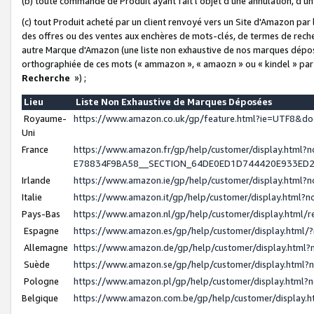
(b) toute commande de Produit ayant fait l'objet d'une annulation, d'u
(c) tout Produit acheté par un client renvoyé vers un Site d'Amazon par
des offres ou des ventes aux enchères de mots-clés, de termes de reche
autre Marque d'Amazon (une liste non exhaustive de nos marques déposée
orthographiée de ces mots (« ammazon », « amaozn » ou « kindel » par
Recherche
») ;
Lieu
Liste Non Exhaustive de Marques Déposées
Royaume-
https://www.amazon.co.uk/gp/feature.html?ie=UTF8&
Uni
France
https://www.amazon.fr/gp/help/customer/display.ht
E78834F9BA58__SECTION_64DE0ED1D744420E933ED
Irlande
https://www.amazon.ie/gp/help/customer/display.htm
Italie
https://www.amazon.it/gp/help/customer/display.html
Pays-Bas
https://www.amazon.nl/gp/help/customer/display.html
Espagne
https://www.amazon.es/gp/help/customer/display.html
Allemagne
https://www.amazon.de/gp/help/customer/display.htm
Suède
https://www.amazon.se/gp/help/customer/display.htm
Pologne
https://www.amazon.pl/gp/help/customer/display.html
Belgique
https://www.amazon.com.be/gp/help/customer/displa