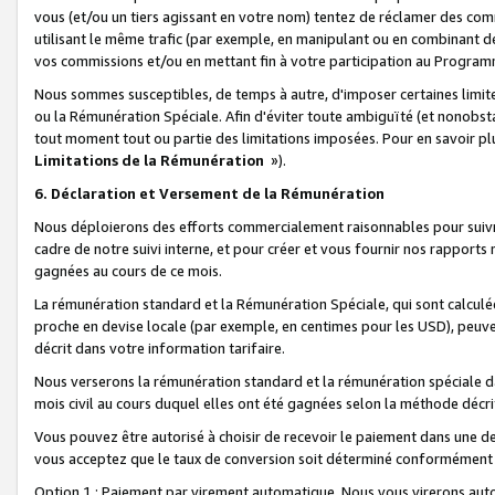
vous (et/ou un tiers agissant en votre nom) tentez de réclamer des c
utilisant le même trafic (par exemple, en manipulant ou en combinant 
vos commissions et/ou en mettant fin à votre participation au Progra
Nous sommes susceptibles, de temps à autre, d'imposer certaines limit
ou la Rémunération Spéciale. Afin d'éviter toute ambiguïté (et nonobst
tout moment tout ou partie des limitations imposées. Pour en savoir plus
Limitations de la Rémunération
»).
6. Déclaration et Versement de la Rémunération
Nous déploierons des efforts commercialement raisonnables pour suivr
cadre de notre suivi interne, et pour créer et vous fournir nos rapport
gagnées au cours de ce mois.
La rémunération standard et la Rémunération Spéciale, qui sont calcul
proche en devise locale (par exemple, en centimes pour les USD), peuve
décrit dans votre information tarifaire.
Nous verserons la rémunération standard et la rémunération spéciale da
mois civil au cours duquel elles ont été gagnées selon la méthode décr
Vous pouvez être autorisé à choisir de recevoir le paiement dans une dev
vous acceptez que le taux de conversion soit déterminé conformément
Option 1 : Paiement par virement automatique.
Nous vous virerons aut