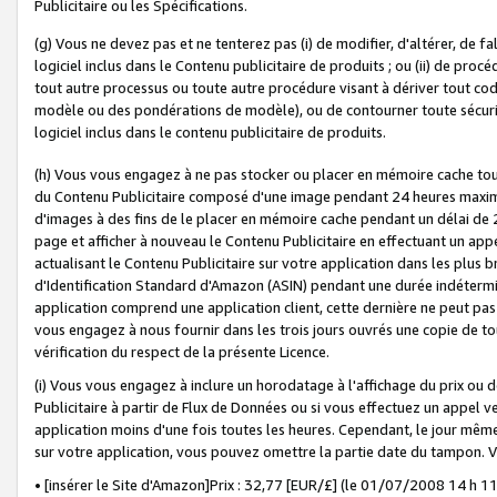
Publicitaire ou les Spécifications.
(g) Vous ne devez pas et ne tenterez pas (i) de modifier, d'altérer, de f
logiciel inclus dans le Contenu publicitaire de produits ; ou (ii) de proc
tout autre processus ou toute autre procédure visant à dériver tout c
modèle ou des pondérations de modèle), ou de contourner toute sécurité a
logiciel inclus dans le contenu publicitaire de produits.
(h) Vous vous engagez à ne pas stocker ou placer en mémoire cache tou
du Contenu Publicitaire composé d'une image pendant 24 heures maxim
d'images à des fins de le placer en mémoire cache pendant un délai de
page et afficher à nouveau le Contenu Publicitaire en effectuant un app
actualisant le Contenu Publicitaire sur votre application dans les plus 
d'Identification Standard d'Amazon (ASIN) pendant une durée indéterminé
application comprend une application client, cette dernière ne peut pa
vous engagez à nous fournir dans les trois jours ouvrés une copie de tou
vérification du respect de la présente Licence.
(i) Vous vous engagez à inclure un horodatage à l'affichage du prix ou 
Publicitaire à partir de Flux de Données ou si vous effectuez un appel ve
application moins d'une fois toutes les heures. Cependant, le jour même
sur votre application, vous pouvez omettre la partie date du tampon.
• [insérer le Site d'Amazon]Prix : 32,77 [EUR/£] (le 01/07/2008 14 h 11 