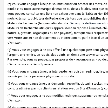
(f) Vous vous engagez à ne pas soumissionner ou acheter des mots-clés,
Kindle » ou toute autre marque d'Amazon ou de ses filiales, ainsi que t
vous pouvez consulter une liste non exhaustive dans le Tableau Non Ex
mots-clés sur tout Moteur de Recherche dès lors que les publicités de 
Moteur de Recherche (tel que défini dans le
Décompte de Rémunératio
Moteurs de Recherche afin qu'ils apparaissent en réponse à un mot-clé o
naturels, gratuits, organiques ou non payants), tant que vous respectez 
vers votre site, et non directement ou indirectement, par le biais d'un Li
d'Amazon.
(g) Vous vous engagez à ne pas offrir à une quelconque personne physi
l'argent, une remise, un rabais, des points, un don à une œuvre caritativ
Par exemple, vous ne pouvez pas proposer de « récompenses » ou de p
d'Amazon via vos Liens Spéciaux.
(h) Vous vous engagez à ne pas intercepter, enregistrer, rediriger, lire
soumis par toute personne physique ou morale.
(i) Vous vous engagez à ne pas demander, recueillir, obtenir, stocker, 
compte utilisées par nos clients en relation avec un Site d'Amazon (y c
(j) Vous vous engagez à ne pas modifier, rediriger, supprimer ou rempla
d'Amazon.
(k) Vous vous engagez à ne pas passer une quelconque commande ou init