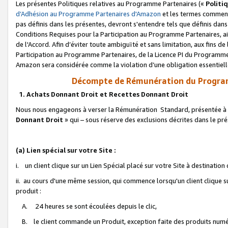
Les présentes Politiques relatives au Programme Partenaires («
Politi
d’Adhésion au Programme Partenaires d'Amazon
et les termes commenç
pas définis dans les présentes, devront s'entendre tels que définis dans 
Conditions Requises pour la Participation au Programme Partenaires, ai
de l'Accord. Afin d’éviter toute ambiguïté et sans limitation, aux fins de
Participation au Programme Partenaires, de la Licence PI du Programme 
Amazon sera considérée comme la violation d’une obligation essentielle
Décompte de Rémunération du Program
1. Achats Donnant Droit et Recettes Donnant Droit
Nous nous engageons à verser la Rémunération Standard, présentée à l
Donnant Droit
» qui – sous réserve des exclusions décrites dans le p
(a) Lien spécial sur votre Site :
i. un client clique sur un Lien Spécial placé sur votre Site à destination
ii. au cours d'une même session, qui commence lorsqu'un client clique s
produit :
A. 24 heures se sont écoulées depuis le clic,
B. le client commande un Produit, exception faite des produits numéri