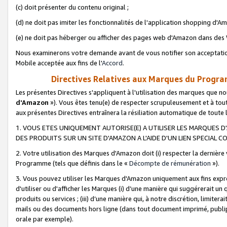
(c) doit présenter du contenu original ;
(d) ne doit pas imiter les fonctionnalités de l'application shopping d'Am
(e) ne doit pas héberger ou afficher des pages web d'Amazon dans de
Nous examinerons votre demande avant de vous notifier son acceptatio
Mobile acceptée aux fins de l'
Accord
.
Directives Relatives aux Marques du Progra
Les présentes Directives s'appliquent à l'utilisation des marques que
d'Amazon
»). Vous êtes tenu(e) de respecter scrupuleusement et à tou
aux présentes Directives entraînera la résiliation automatique de toute
1. VOUS ETES UNIQUEMENT AUTORISE(E) A UTILISER LES MARQUES D'
DES PRODUITS SUR UN SITE D'AMAZON A L'AIDE D'UN LIEN SPECIAL 
2. Votre utilisation des Marques d'Amazon doit (i) respecter la dernière
Programme (tels que définis dans le «
Décompte de rémunération
»).
3. Vous pouvez utiliser les Marques d'Amazon uniquement aux fins expr
d'utiliser ou d'afficher les Marques (i) d’une manière qui suggérerait un
produits ou services ; (iii) d’une manière qui, à notre discrétion, limit
mails ou des documents hors ligne (dans tout document imprimé, publip
orale par exemple).