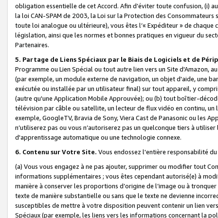
obligation essentielle de cet Accord. Afin d’éviter toute confusion, (i) a
la loi CAN-SPAM de 2003, la Loi sur la Protection des Consommateurs s
toute loi analogue ou ultérieure), vous êtes l’« Expéditeur » de chaque 
législation, ainsi que les normes et bonnes pratiques en vigueur du s
Partenaires.
5. Partage de Liens Spéciaux par le Biais de Logiciels et de Pér
Programme ou Lien Spécial ou tout autre lien vers un Site d'Amazon, au su
(par exemple, un module externe de navigation, un objet d'aide, une ba
exécutée ou installée par un utilisateur final) sur tout appareil, y comp
(autre qu'une Application Mobile Approuvée); ou (b) tout boîtier-décod
télévision par câble ou satellite, un lecteur de flux vidéo en continu, un
exemple, GoogleTV, Bravia de Sony, Viera Cast de Panasonic ou les Appli
n’utiliserez pas ou vous n’autoriserez pas un quelconque tiers à utili
d'apprentissage automatique ou une technologie connexe.
6. Contenu sur Votre Site.
Vous endossez l'entière responsabilité du
(a) Vous vous engagez à ne pas ajouter, supprimer ou modifier tout Co
informations supplémentaires ; vous êtes cependant autorisé(e) à modi
manière à conserver les proportions d’origine de l’image ou à tronquer
texte de manière substantielle ou sans que le texte ne devienne incorr
susceptibles de mettre à votre disposition peuvent contenir un lien ver
Spéciaux (par exemple, les liens vers les informations concernant la poli