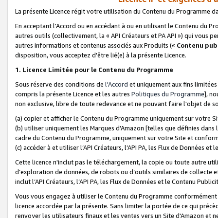
La présente Licence régit votre utilisation du Contenu du Programme d
En acceptant l'Accord ou en accédant à ou en utilisant le Contenu du P
autres outils (collectivement, la «
API Créateurs et PA API
») qui vous pe
autres informations et contenus associés aux Produits («
Contenu publ
disposition, vous acceptez d'être lié(e) à la présente Licence.
1. Licence Limitée pour le Contenu du Programme
Sous réserve des conditions de
l'Accord
et uniquement aux fins limitées
compris la présente Licence et les autres
Politiques du Programme
], n
non exclusive, libre de toute redevance et ne pouvant faire l'objet de so
(a) copier et afficher le Contenu du Programme uniquement sur votre Si
(b) utiliser uniquement les Marques d'Amazon [telles que définies dans 
cadre du Contenu du Programme, uniquement sur votre Site et confo
(c) accéder à et utiliser l’API Créateurs, l’API PA, les Flux de Données e
Cette licence n'inclut pas le téléchargement, la copie ou toute autre util
d’exploration de données, de robots ou d’outils similaires de collecte
inclut l’API Créateurs, l’API PA, les Flux de Données et le Contenu Publici
Vous vous engagez à utiliser le Contenu du Programme conformément a
licence accordée par la présente. Sans limiter la portée de ce qui pré
renvoyer les utilisateurs finaux et les ventes vers un Site d'Amazon et