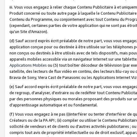
iii. Vous vous engagez à relier chaque Contenu Publicitaire à et uniqu
Produit concerné ou toute autre page à laquelle le Contenu Publicitaire
Contenu du Programme, ou conjointement avec tout Contenu du Programm
(cependant, certaines parties de votre application qui ne sont pas étroi
qu'un Site d'Amazon).
(d) Sauf accord exprès écrit préalable de notre part, vous vous engagez à
application conçue pour ou destinée à être utilisée sur les téléphones p
non conçus ou destinés à être utilisés avec de tels dispositifs, mais pouv
appareils mobiles accessible via un navigateur Internet sur une tablett
Applications Mobiles
ou (3) tout boîtier décodeur de télévision (par ex
satellite, des lecteurs de flux vidéo en continu, des lecteurs Blu-ray o
Bravia de Sony, Viera Cast de Panasonic ou les Applications Internet Viz
(e) Sauf accord exprès écrit préalable de notre part, vous vous engagez 
de regroup, d'analyser, d'extraire ou de redéfinir tout Contenu Publicitai
par des personnes physiques ou morales proposant des produits sur un
d’apprentissage automatique et ou fondamental.
(f) Vous vous engagez à ne pas (i)interférer ou tenter d'interférer de 
Créateurs ou de la PA API ; (ii) compiler ou utiliser le Contenu Publicita
sollicité de vendeurs et de clients ou d'autres activités publicitaires ; ou (
compris tout avis de propriété intellectuelle ou de droit exclusif, appar