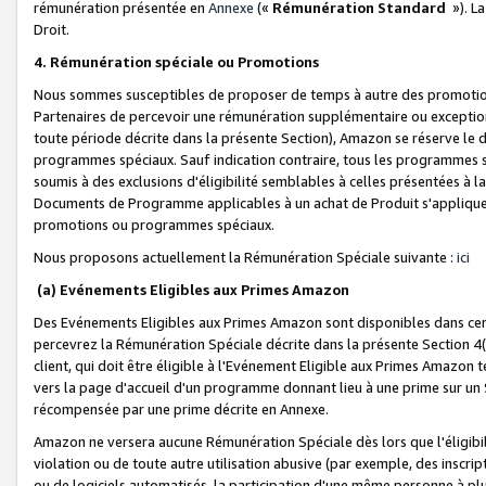
rémunération présentée en
Annexe
(«
Rémunération Standard
»). L
Droit.
4. Rémunération spéciale ou Promotions
Nous sommes susceptibles de proposer de temps à autre des promotion
Partenaires de percevoir une rémunération supplémentaire ou exceptio
toute période décrite dans la présente Section), Amazon se réserve le
programmes spéciaux. Sauf indication contraire, tous les programmes s
soumis à des exclusions d'éligibilité semblables à celles présentées à 
Documents de Programme applicables à un achat de Produit s'appliquera
promotions ou programmes spéciaux.
Nous proposons actuellement la Rémunération Spéciale suivante :
ici
(a) Evénements Eligibles aux Primes Amazon
Des Evénements Eligibles aux Primes Amazon sont disponibles dans cer
percevrez la Rémunération Spéciale décrite dans la présente Section 4(
client, qui doit être éligible à l'Evénement Eligible aux Primes Amazon te
vers la page d'accueil d'un programme donnant lieu à une prime sur un Si
récompensée par une prime décrite en Annexe.
Amazon ne versera aucune Rémunération Spéciale dès lors que l'éligibi
violation ou de toute autre utilisation abusive (par exemple, des inscrip
ou de logiciels automatisés, la participation d'une même personne à p