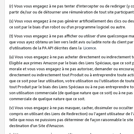
(r) Vous vous engagez à ne pas tenter d'intercepter ou de rediriger (y comp
partir de/sur ou de détourner une rémunération de tout site participa
(s) Vous vous engagez à ne pas générer artificiellement des clics ou de
ce soit par le biais d'un robot ou d'un programme logiciel ou autre.
(t) Vous vous engagez à ne pas afficher ou utiliser d’une quelconque man
que vous ayez obtenu un lien vers ledit avis ou ladite note du client par
d’utilisations de la PA API décrites dans la
Licence
.
(u) Vous vous engagez à ne pas acheter directement ou indirectement t
Eligible aux primes Amazon par le biais des Liens Spéciaux, que ce soit 
morale et vous vous engagez à ne pas autoriser, demander ou encourager
directement ou indirectement tout Produit ou à entreprendre toute acti
que ce soit pour leur utilisation, votre utilisation ou l'utilisation de
tout Produit par le biais des Liens Spéciaux ou à ne pas entreprendre t
son utilisation commerciale (de quelque nature que ce soit) ou à ne pas o
commerciale de quelque nature que ce soit.
(v) Vous vous engagez à ne pas masquer, cacher, dissimuler ou occulter 
compris en utilisant des Liens de Redirection) ou l'agent utilisateur de 
telle que nous ne puissions pas déterminer de façon raisonnable le site ou
destination d'un Site d'Amazon.