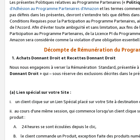
Les présentes Politiques relatives au Programme Partenaires («
Politi
d’Adhésion au Programme Partenaires d'Amazon
et les termes commenç
pas définis dans les présentes, devront s'entendre tels que définis dans 
Conditions Requises pour la Participation au Programme Partenaires, ai
de l'Accord. Afin d’éviter toute ambiguïté et sans limitation, aux fins de
Participation au Programme Partenaires, de la Licence PI du Programme 
Amazon sera considérée comme la violation d’une obligation essentielle
Décompte de Rémunération du Program
1. Achats Donnant Droit et Recettes Donnant Droit
Nous nous engageons à verser la Rémunération Standard, présentée à l
Donnant Droit
» qui – sous réserve des exclusions décrites dans le p
(a) Lien spécial sur votre Site :
i. un client clique sur un Lien Spécial placé sur votre Site à destination
ii. au cours d'une même session, qui commence lorsqu'un client clique s
produit :
A. 24 heures se sont écoulées depuis le clic,
B. le client commande un Produit, exception faite des produits numéri