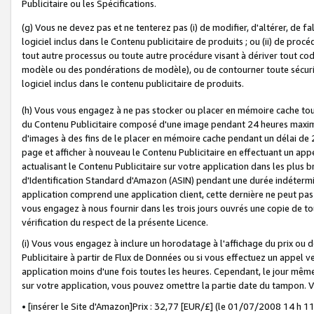
Publicitaire ou les Spécifications.
(g) Vous ne devez pas et ne tenterez pas (i) de modifier, d'altérer, de f
logiciel inclus dans le Contenu publicitaire de produits ; ou (ii) de proc
tout autre processus ou toute autre procédure visant à dériver tout c
modèle ou des pondérations de modèle), ou de contourner toute sécurité a
logiciel inclus dans le contenu publicitaire de produits.
(h) Vous vous engagez à ne pas stocker ou placer en mémoire cache tou
du Contenu Publicitaire composé d'une image pendant 24 heures maxim
d'images à des fins de le placer en mémoire cache pendant un délai de
page et afficher à nouveau le Contenu Publicitaire en effectuant un app
actualisant le Contenu Publicitaire sur votre application dans les plus 
d'Identification Standard d'Amazon (ASIN) pendant une durée indéterminé
application comprend une application client, cette dernière ne peut pa
vous engagez à nous fournir dans les trois jours ouvrés une copie de tou
vérification du respect de la présente Licence.
(i) Vous vous engagez à inclure un horodatage à l'affichage du prix ou 
Publicitaire à partir de Flux de Données ou si vous effectuez un appel ve
application moins d'une fois toutes les heures. Cependant, le jour même
sur votre application, vous pouvez omettre la partie date du tampon.
• [insérer le Site d'Amazon]Prix : 32,77 [EUR/£] (le 01/07/2008 14 h 11 