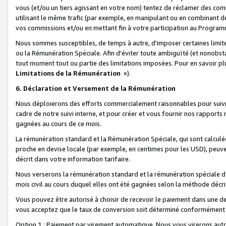
vous (et/ou un tiers agissant en votre nom) tentez de réclamer des c
utilisant le même trafic (par exemple, en manipulant ou en combinant 
vos commissions et/ou en mettant fin à votre participation au Progra
Nous sommes susceptibles, de temps à autre, d'imposer certaines limit
ou la Rémunération Spéciale. Afin d'éviter toute ambiguïté (et nonobst
tout moment tout ou partie des limitations imposées. Pour en savoir plus
Limitations de la Rémunération
»).
6. Déclaration et Versement de la Rémunération
Nous déploierons des efforts commercialement raisonnables pour suivr
cadre de notre suivi interne, et pour créer et vous fournir nos rapport
gagnées au cours de ce mois.
La rémunération standard et la Rémunération Spéciale, qui sont calcul
proche en devise locale (par exemple, en centimes pour les USD), peuve
décrit dans votre information tarifaire.
Nous verserons la rémunération standard et la rémunération spéciale da
mois civil au cours duquel elles ont été gagnées selon la méthode décr
Vous pouvez être autorisé à choisir de recevoir le paiement dans une dev
vous acceptez que le taux de conversion soit déterminé conformément
Option 1 : Paiement par virement automatique.
Nous vous virerons aut