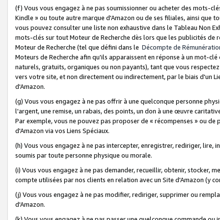
(f) Vous vous engagez à ne pas soumissionner ou acheter des mots-clés,
Kindle » ou toute autre marque d'Amazon ou de ses filiales, ainsi que t
vous pouvez consulter une liste non exhaustive dans le Tableau Non Ex
mots-clés sur tout Moteur de Recherche dès lors que les publicités de 
Moteur de Recherche (tel que défini dans le
Décompte de Rémunératio
Moteurs de Recherche afin qu'ils apparaissent en réponse à un mot-clé o
naturels, gratuits, organiques ou non payants), tant que vous respectez 
vers votre site, et non directement ou indirectement, par le biais d'un Li
d'Amazon.
(g) Vous vous engagez à ne pas offrir à une quelconque personne physi
l'argent, une remise, un rabais, des points, un don à une œuvre caritativ
Par exemple, vous ne pouvez pas proposer de « récompenses » ou de p
d'Amazon via vos Liens Spéciaux.
(h) Vous vous engagez à ne pas intercepter, enregistrer, rediriger, lire
soumis par toute personne physique ou morale.
(i) Vous vous engagez à ne pas demander, recueillir, obtenir, stocker, 
compte utilisées par nos clients en relation avec un Site d'Amazon (y c
(j) Vous vous engagez à ne pas modifier, rediriger, supprimer ou rempla
d'Amazon.
(k) Vous vous engagez à ne pas passer une quelconque commande ou init