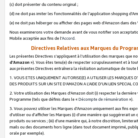
(c) doit présenter du contenu original ;
(d) ne doit pas imiter les fonctionnalités de l'application shopping d'Am
(e) ne doit pas héberger ou afficher des pages web d'Amazon dans de
Nous examinerons votre demande avant de vous notifier son acceptatio
Mobile acceptée aux fins de l'
Accord
.
Directives Relatives aux Marques du Progra
Les présentes Directives s'appliquent à l'utilisation des marques que
d'Amazon
»). Vous êtes tenu(e) de respecter scrupuleusement et à tou
aux présentes Directives entraînera la résiliation automatique de toute
1. VOUS ETES UNIQUEMENT AUTORISE(E) A UTILISER LES MARQUES D'
DES PRODUITS SUR UN SITE D'AMAZON A L'AIDE D'UN LIEN SPECIAL 
2. Votre utilisation des Marques d'Amazon doit (i) respecter la dernière
Programme (tels que définis dans le «
Décompte de rémunération
»).
3. Vous pouvez utiliser les Marques d'Amazon uniquement aux fins expr
d'utiliser ou d'afficher les Marques (i) d’une manière qui suggérerait un
produits ou services ; (iii) d’une manière qui, à notre discrétion, limit
mails ou des documents hors ligne (dans tout document imprimé, publip
orale par exemple).