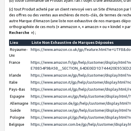
(b) toute commande de Produit ayant fait l'objet d'une annulation, d'u
(c) tout Produit acheté par un client renvoyé vers un Site d'Amazon par
des offres ou des ventes aux enchères de mots-clés, de termes de reche
autre Marque d'Amazon (une liste non exhaustive de nos marques déposée
orthographiée de ces mots (« ammazon », « amaozn » ou « kindel » par
Recherche
») ;
Lieu
Liste Non Exhaustive de Marques Déposées
Royaume-
https://www.amazon.co.uk/gp/feature.html?ie=UTF8&
Uni
France
https://www.amazon.fr/gp/help/customer/display.ht
E78834F9BA58__SECTION_64DE0ED1D744420E933ED
Irlande
https://www.amazon.ie/gp/help/customer/display.htm
Italie
https://www.amazon.it/gp/help/customer/display.html
Pays-Bas
https://www.amazon.nl/gp/help/customer/display.html
Espagne
https://www.amazon.es/gp/help/customer/display.html
Allemagne
https://www.amazon.de/gp/help/customer/display.htm
Suède
https://www.amazon.se/gp/help/customer/display.htm
Pologne
https://www.amazon.pl/gp/help/customer/display.html
Belgique
https://www.amazon.com.be/gp/help/customer/displa