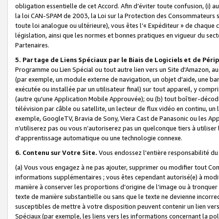
obligation essentielle de cet Accord. Afin d’éviter toute confusion, (i) a
la loi CAN-SPAM de 2003, la Loi sur la Protection des Consommateurs s
toute loi analogue ou ultérieure), vous êtes l’« Expéditeur » de chaque 
législation, ainsi que les normes et bonnes pratiques en vigueur du s
Partenaires.
5. Partage de Liens Spéciaux par le Biais de Logiciels et de Pér
Programme ou Lien Spécial ou tout autre lien vers un Site d'Amazon, au su
(par exemple, un module externe de navigation, un objet d'aide, une ba
exécutée ou installée par un utilisateur final) sur tout appareil, y comp
(autre qu'une Application Mobile Approuvée); ou (b) tout boîtier-décod
télévision par câble ou satellite, un lecteur de flux vidéo en continu, un
exemple, GoogleTV, Bravia de Sony, Viera Cast de Panasonic ou les Appli
n’utiliserez pas ou vous n’autoriserez pas un quelconque tiers à utili
d'apprentissage automatique ou une technologie connexe.
6. Contenu sur Votre Site.
Vous endossez l'entière responsabilité du
(a) Vous vous engagez à ne pas ajouter, supprimer ou modifier tout Co
informations supplémentaires ; vous êtes cependant autorisé(e) à modi
manière à conserver les proportions d’origine de l’image ou à tronquer
texte de manière substantielle ou sans que le texte ne devienne incorr
susceptibles de mettre à votre disposition peuvent contenir un lien ver
Spéciaux (par exemple, les liens vers les informations concernant la poli