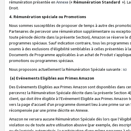
rémunération présentée en
Annexe
(«
Rémunération Standard
»). L
Droit.
4. Rémunération spéciale ou Promotions
Nous sommes susceptibles de proposer de temps à autre des promotion
Partenaires de percevoir une rémunération supplémentaire ou exceptio
toute période décrite dans la présente Section), Amazon se réserve le
programmes spéciaux. Sauf indication contraire, tous les programmes s
soumis à des exclusions d'éligibilité semblables à celles présentées à 
Documents de Programme applicables à un achat de Produit s'appliquera
promotions ou programmes spéciaux.
Nous proposons actuellement la Rémunération Spéciale suivante :
ici
(a) Evénements Eligibles aux Primes Amazon
Des Evénements Eligibles aux Primes Amazon sont disponibles dans cer
percevrez la Rémunération Spéciale décrite dans la présente Section 4(
client, qui doit être éligible à l'Evénement Eligible aux Primes Amazon te
vers la page d'accueil d'un programme donnant lieu à une prime sur un Si
récompensée par une prime décrite en Annexe.
Amazon ne versera aucune Rémunération Spéciale dès lors que l'éligibi
violation ou de toute autre utilisation abusive (par exemple, des inscrip
ou de logiciels automatisés, la participation d'une même personne à p