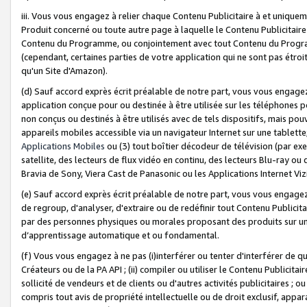
iii. Vous vous engagez à relier chaque Contenu Publicitaire à et uniqu
Produit concerné ou toute autre page à laquelle le Contenu Publicitaire
Contenu du Programme, ou conjointement avec tout Contenu du Programm
(cependant, certaines parties de votre application qui ne sont pas étroi
qu'un Site d'Amazon).
(d) Sauf accord exprès écrit préalable de notre part, vous vous engagez à
application conçue pour ou destinée à être utilisée sur les téléphones p
non conçus ou destinés à être utilisés avec de tels dispositifs, mais pouv
appareils mobiles accessible via un navigateur Internet sur une tablett
Applications Mobiles
ou (3) tout boîtier décodeur de télévision (par ex
satellite, des lecteurs de flux vidéo en continu, des lecteurs Blu-ray o
Bravia de Sony, Viera Cast de Panasonic ou les Applications Internet Viz
(e) Sauf accord exprès écrit préalable de notre part, vous vous engagez 
de regroup, d'analyser, d'extraire ou de redéfinir tout Contenu Publicitai
par des personnes physiques ou morales proposant des produits sur un
d’apprentissage automatique et ou fondamental.
(f) Vous vous engagez à ne pas (i)interférer ou tenter d'interférer de 
Créateurs ou de la PA API ; (ii) compiler ou utiliser le Contenu Publicita
sollicité de vendeurs et de clients ou d'autres activités publicitaires ; ou (
compris tout avis de propriété intellectuelle ou de droit exclusif, appar