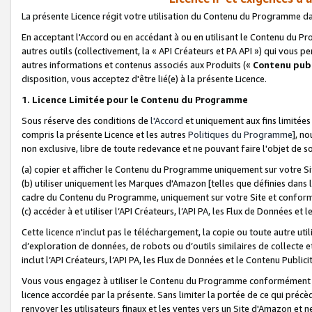
La présente Licence régit votre utilisation du Contenu du Programme d
En acceptant l'Accord ou en accédant à ou en utilisant le Contenu du P
autres outils (collectivement, la «
API Créateurs et PA API
») qui vous pe
autres informations et contenus associés aux Produits («
Contenu publ
disposition, vous acceptez d'être lié(e) à la présente Licence.
1. Licence Limitée pour le Contenu du Programme
Sous réserve des conditions de
l'Accord
et uniquement aux fins limitées
compris la présente Licence et les autres
Politiques du Programme
], n
non exclusive, libre de toute redevance et ne pouvant faire l'objet de so
(a) copier et afficher le Contenu du Programme uniquement sur votre Si
(b) utiliser uniquement les Marques d'Amazon [telles que définies dans 
cadre du Contenu du Programme, uniquement sur votre Site et confo
(c) accéder à et utiliser l’API Créateurs, l’API PA, les Flux de Données e
Cette licence n'inclut pas le téléchargement, la copie ou toute autre util
d’exploration de données, de robots ou d’outils similaires de collecte
inclut l’API Créateurs, l’API PA, les Flux de Données et le Contenu Publici
Vous vous engagez à utiliser le Contenu du Programme conformément a
licence accordée par la présente. Sans limiter la portée de ce qui pré
renvoyer les utilisateurs finaux et les ventes vers un Site d'Amazon et