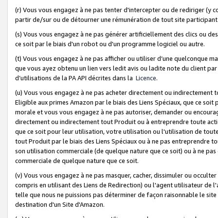
(r) Vous vous engagez à ne pas tenter d'intercepter ou de rediriger (y comp
partir de/sur ou de détourner une rémunération de tout site participa
(s) Vous vous engagez à ne pas générer artificiellement des clics ou de
ce soit par le biais d'un robot ou d'un programme logiciel ou autre.
(t) Vous vous engagez à ne pas afficher ou utiliser d’une quelconque man
que vous ayez obtenu un lien vers ledit avis ou ladite note du client par
d’utilisations de la PA API décrites dans la
Licence
.
(u) Vous vous engagez à ne pas acheter directement ou indirectement t
Eligible aux primes Amazon par le biais des Liens Spéciaux, que ce soit 
morale et vous vous engagez à ne pas autoriser, demander ou encourager
directement ou indirectement tout Produit ou à entreprendre toute acti
que ce soit pour leur utilisation, votre utilisation ou l'utilisation de
tout Produit par le biais des Liens Spéciaux ou à ne pas entreprendre t
son utilisation commerciale (de quelque nature que ce soit) ou à ne pas o
commerciale de quelque nature que ce soit.
(v) Vous vous engagez à ne pas masquer, cacher, dissimuler ou occulter 
compris en utilisant des Liens de Redirection) ou l'agent utilisateur de 
telle que nous ne puissions pas déterminer de façon raisonnable le site ou
destination d'un Site d'Amazon.