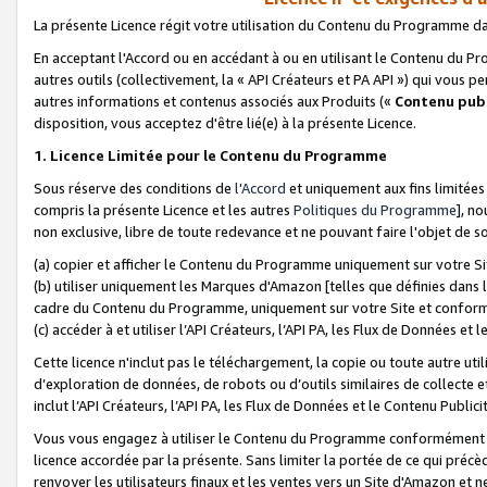
La présente Licence régit votre utilisation du Contenu du Programme d
En acceptant l'Accord ou en accédant à ou en utilisant le Contenu du P
autres outils (collectivement, la «
API Créateurs et PA API
») qui vous pe
autres informations et contenus associés aux Produits («
Contenu publ
disposition, vous acceptez d'être lié(e) à la présente Licence.
1. Licence Limitée pour le Contenu du Programme
Sous réserve des conditions de
l'Accord
et uniquement aux fins limitées
compris la présente Licence et les autres
Politiques du Programme
], n
non exclusive, libre de toute redevance et ne pouvant faire l'objet de so
(a) copier et afficher le Contenu du Programme uniquement sur votre Si
(b) utiliser uniquement les Marques d'Amazon [telles que définies dans 
cadre du Contenu du Programme, uniquement sur votre Site et confo
(c) accéder à et utiliser l’API Créateurs, l’API PA, les Flux de Données e
Cette licence n'inclut pas le téléchargement, la copie ou toute autre util
d’exploration de données, de robots ou d’outils similaires de collecte
inclut l’API Créateurs, l’API PA, les Flux de Données et le Contenu Publici
Vous vous engagez à utiliser le Contenu du Programme conformément a
licence accordée par la présente. Sans limiter la portée de ce qui pré
renvoyer les utilisateurs finaux et les ventes vers un Site d'Amazon et