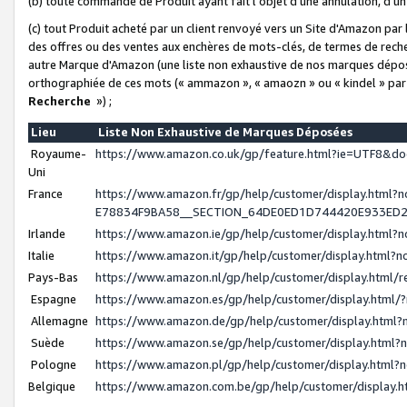
(b) toute commande de Produit ayant fait l'objet d'une annulation, d'u
(c) tout Produit acheté par un client renvoyé vers un Site d'Amazon par
des offres ou des ventes aux enchères de mots-clés, de termes de reche
autre Marque d'Amazon (une liste non exhaustive de nos marques déposée
orthographiée de ces mots (« ammazon », « amaozn » ou « kindel » par
Recherche
») ;
Lieu
Liste Non Exhaustive de Marques Déposées
Royaume-
https://www.amazon.co.uk/gp/feature.html?ie=UTF8&
Uni
France
https://www.amazon.fr/gp/help/customer/display.ht
E78834F9BA58__SECTION_64DE0ED1D744420E933ED
Irlande
https://www.amazon.ie/gp/help/customer/display.htm
Italie
https://www.amazon.it/gp/help/customer/display.html
Pays-Bas
https://www.amazon.nl/gp/help/customer/display.html
Espagne
https://www.amazon.es/gp/help/customer/display.html
Allemagne
https://www.amazon.de/gp/help/customer/display.htm
Suède
https://www.amazon.se/gp/help/customer/display.htm
Pologne
https://www.amazon.pl/gp/help/customer/display.html
Belgique
https://www.amazon.com.be/gp/help/customer/displa