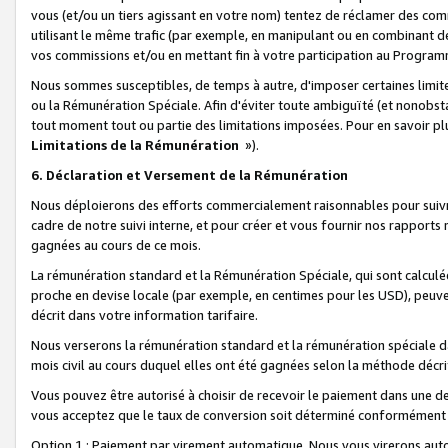
vous (et/ou un tiers agissant en votre nom) tentez de réclamer des c
utilisant le même trafic (par exemple, en manipulant ou en combinant 
vos commissions et/ou en mettant fin à votre participation au Progra
Nous sommes susceptibles, de temps à autre, d'imposer certaines limit
ou la Rémunération Spéciale. Afin d'éviter toute ambiguïté (et nonobst
tout moment tout ou partie des limitations imposées. Pour en savoir plus
Limitations de la Rémunération
»).
6. Déclaration et Versement de la Rémunération
Nous déploierons des efforts commercialement raisonnables pour suivr
cadre de notre suivi interne, et pour créer et vous fournir nos rapport
gagnées au cours de ce mois.
La rémunération standard et la Rémunération Spéciale, qui sont calcul
proche en devise locale (par exemple, en centimes pour les USD), peuve
décrit dans votre information tarifaire.
Nous verserons la rémunération standard et la rémunération spéciale da
mois civil au cours duquel elles ont été gagnées selon la méthode décr
Vous pouvez être autorisé à choisir de recevoir le paiement dans une dev
vous acceptez que le taux de conversion soit déterminé conformément
Option 1 : Paiement par virement automatique.
Nous vous virerons aut