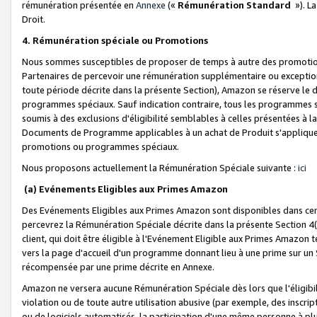
rémunération présentée en
Annexe
(«
Rémunération Standard
»). L
Droit.
4. Rémunération spéciale ou Promotions
Nous sommes susceptibles de proposer de temps à autre des promotion
Partenaires de percevoir une rémunération supplémentaire ou exceptio
toute période décrite dans la présente Section), Amazon se réserve le
programmes spéciaux. Sauf indication contraire, tous les programmes s
soumis à des exclusions d'éligibilité semblables à celles présentées à 
Documents de Programme applicables à un achat de Produit s'appliquera
promotions ou programmes spéciaux.
Nous proposons actuellement la Rémunération Spéciale suivante :
ici
(a) Evénements Eligibles aux Primes Amazon
Des Evénements Eligibles aux Primes Amazon sont disponibles dans cer
percevrez la Rémunération Spéciale décrite dans la présente Section 4(
client, qui doit être éligible à l'Evénement Eligible aux Primes Amazon te
vers la page d'accueil d'un programme donnant lieu à une prime sur un Si
récompensée par une prime décrite en Annexe.
Amazon ne versera aucune Rémunération Spéciale dès lors que l'éligibi
violation ou de toute autre utilisation abusive (par exemple, des inscrip
ou de logiciels automatisés, la participation d'une même personne à p