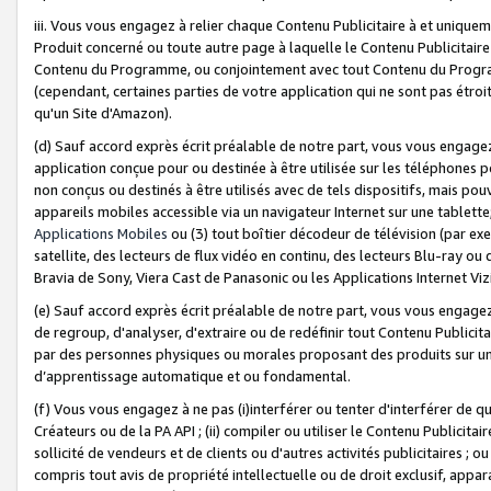
iii. Vous vous engagez à relier chaque Contenu Publicitaire à et uniqu
Produit concerné ou toute autre page à laquelle le Contenu Publicitaire
Contenu du Programme, ou conjointement avec tout Contenu du Programm
(cependant, certaines parties de votre application qui ne sont pas étroi
qu'un Site d'Amazon).
(d) Sauf accord exprès écrit préalable de notre part, vous vous engagez à
application conçue pour ou destinée à être utilisée sur les téléphones p
non conçus ou destinés à être utilisés avec de tels dispositifs, mais pouv
appareils mobiles accessible via un navigateur Internet sur une tablett
Applications Mobiles
ou (3) tout boîtier décodeur de télévision (par ex
satellite, des lecteurs de flux vidéo en continu, des lecteurs Blu-ray o
Bravia de Sony, Viera Cast de Panasonic ou les Applications Internet Viz
(e) Sauf accord exprès écrit préalable de notre part, vous vous engagez 
de regroup, d'analyser, d'extraire ou de redéfinir tout Contenu Publicitai
par des personnes physiques ou morales proposant des produits sur un
d’apprentissage automatique et ou fondamental.
(f) Vous vous engagez à ne pas (i)interférer ou tenter d'interférer de 
Créateurs ou de la PA API ; (ii) compiler ou utiliser le Contenu Publicita
sollicité de vendeurs et de clients ou d'autres activités publicitaires ; ou (
compris tout avis de propriété intellectuelle ou de droit exclusif, appar