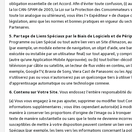
obligation essentielle de cet Accord. Afin d’éviter toute confusion, (i) a
la loi CAN-SPAM de 2003, la Loi sur la Protection des Consommateurs s
toute loi analogue ou ultérieure), vous êtes l’« Expéditeur » de chaque 
législation, ainsi que les normes et bonnes pratiques en vigueur du s
Partenaires.
5. Partage de Liens Spéciaux par le Biais de Logiciels et de Pér
Programme ou Lien Spécial ou tout autre lien vers un Site d'Amazon, au su
(par exemple, un module externe de navigation, un objet d'aide, une ba
exécutée ou installée par un utilisateur final) sur tout appareil, y comp
(autre qu'une Application Mobile Approuvée); ou (b) tout boîtier-décod
télévision par câble ou satellite, un lecteur de flux vidéo en continu, un
exemple, GoogleTV, Bravia de Sony, Viera Cast de Panasonic ou les Appli
n’utiliserez pas ou vous n’autoriserez pas un quelconque tiers à utili
d'apprentissage automatique ou une technologie connexe.
6. Contenu sur Votre Site.
Vous endossez l'entière responsabilité du
(a) Vous vous engagez à ne pas ajouter, supprimer ou modifier tout Co
informations supplémentaires ; vous êtes cependant autorisé(e) à modi
manière à conserver les proportions d’origine de l’image ou à tronquer
texte de manière substantielle ou sans que le texte ne devienne incorr
susceptibles de mettre à votre disposition peuvent contenir un lien ver
Spéciaux (par exemple, les liens vers les informations concernant la poli