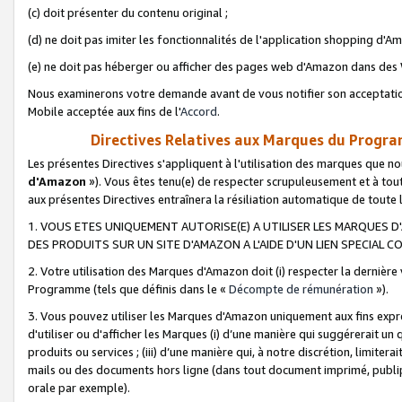
(c) doit présenter du contenu original ;
(d) ne doit pas imiter les fonctionnalités de l'application shopping d'Am
(e) ne doit pas héberger ou afficher des pages web d'Amazon dans de
Nous examinerons votre demande avant de vous notifier son acceptatio
Mobile acceptée aux fins de l'
Accord
.
Directives Relatives aux Marques du Progra
Les présentes Directives s'appliquent à l'utilisation des marques que
d'Amazon
»). Vous êtes tenu(e) de respecter scrupuleusement et à tou
aux présentes Directives entraînera la résiliation automatique de toute
1. VOUS ETES UNIQUEMENT AUTORISE(E) A UTILISER LES MARQUES D'
DES PRODUITS SUR UN SITE D'AMAZON A L'AIDE D'UN LIEN SPECIAL 
2. Votre utilisation des Marques d'Amazon doit (i) respecter la dernière
Programme (tels que définis dans le «
Décompte de rémunération
»).
3. Vous pouvez utiliser les Marques d'Amazon uniquement aux fins expr
d'utiliser ou d'afficher les Marques (i) d’une manière qui suggérerait un
produits ou services ; (iii) d’une manière qui, à notre discrétion, limit
mails ou des documents hors ligne (dans tout document imprimé, publip
orale par exemple).