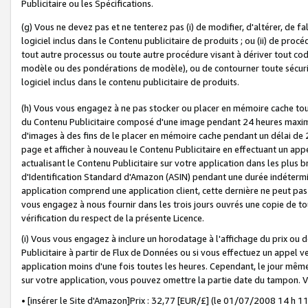
Publicitaire ou les Spécifications.
(g) Vous ne devez pas et ne tenterez pas (i) de modifier, d'altérer, de f
logiciel inclus dans le Contenu publicitaire de produits ; ou (ii) de proc
tout autre processus ou toute autre procédure visant à dériver tout c
modèle ou des pondérations de modèle), ou de contourner toute sécurité a
logiciel inclus dans le contenu publicitaire de produits.
(h) Vous vous engagez à ne pas stocker ou placer en mémoire cache tou
du Contenu Publicitaire composé d'une image pendant 24 heures maxim
d'images à des fins de le placer en mémoire cache pendant un délai de
page et afficher à nouveau le Contenu Publicitaire en effectuant un app
actualisant le Contenu Publicitaire sur votre application dans les plus 
d'Identification Standard d'Amazon (ASIN) pendant une durée indéterminé
application comprend une application client, cette dernière ne peut pa
vous engagez à nous fournir dans les trois jours ouvrés une copie de tou
vérification du respect de la présente Licence.
(i) Vous vous engagez à inclure un horodatage à l'affichage du prix ou 
Publicitaire à partir de Flux de Données ou si vous effectuez un appel ve
application moins d'une fois toutes les heures. Cependant, le jour même
sur votre application, vous pouvez omettre la partie date du tampon.
• [insérer le Site d'Amazon]Prix : 32,77 [EUR/£] (le 01/07/2008 14 h 11 