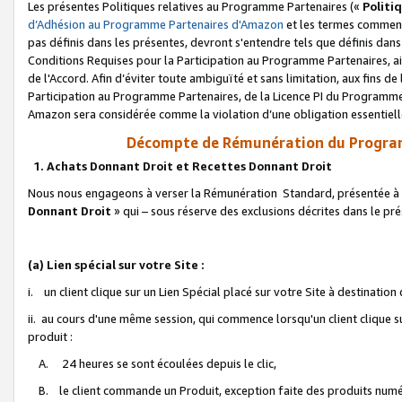
Les présentes Politiques relatives au Programme Partenaires («
Politi
d’Adhésion au Programme Partenaires d'Amazon
et les termes commenç
pas définis dans les présentes, devront s'entendre tels que définis dans 
Conditions Requises pour la Participation au Programme Partenaires, ai
de l'Accord. Afin d’éviter toute ambiguïté et sans limitation, aux fins de
Participation au Programme Partenaires, de la Licence PI du Programme 
Amazon sera considérée comme la violation d’une obligation essentielle
Décompte de Rémunération du Program
1. Achats Donnant Droit et Recettes Donnant Droit
Nous nous engageons à verser la Rémunération Standard, présentée à l
Donnant Droit
» qui – sous réserve des exclusions décrites dans le p
(a) Lien spécial sur votre Site :
i. un client clique sur un Lien Spécial placé sur votre Site à destination
ii. au cours d'une même session, qui commence lorsqu'un client clique s
produit :
A. 24 heures se sont écoulées depuis le clic,
B. le client commande un Produit, exception faite des produits numéri