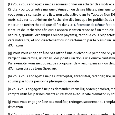
(f) Vous vous engagez à ne pas soumissionner ou acheter des mots-clés,
Kindle » ou toute autre marque d'Amazon ou de ses filiales, ainsi que t
vous pouvez consulter une liste non exhaustive dans le Tableau Non Ex
mots-clés sur tout Moteur de Recherche dès lors que les publicités de 
Moteur de Recherche (tel que défini dans le
Décompte de Rémunératio
Moteurs de Recherche afin qu'ils apparaissent en réponse à un mot-clé o
naturels, gratuits, organiques ou non payants), tant que vous respectez 
vers votre site, et non directement ou indirectement, par le biais d'un Li
d'Amazon.
(g) Vous vous engagez à ne pas offrir à une quelconque personne physi
l'argent, une remise, un rabais, des points, un don à une œuvre caritativ
Par exemple, vous ne pouvez pas proposer de « récompenses » ou de p
d'Amazon via vos Liens Spéciaux.
(h) Vous vous engagez à ne pas intercepter, enregistrer, rediriger, lire
soumis par toute personne physique ou morale.
(i) Vous vous engagez à ne pas demander, recueillir, obtenir, stocker, 
compte utilisées par nos clients en relation avec un Site d'Amazon (y c
(j) Vous vous engagez à ne pas modifier, rediriger, supprimer ou rempla
d'Amazon.
(k) Vous vous engagez à ne pas passer une quelconque commande ou init