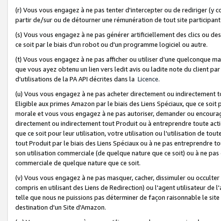
(r) Vous vous engagez à ne pas tenter d'intercepter ou de rediriger (y comp
partir de/sur ou de détourner une rémunération de tout site participa
(s) Vous vous engagez à ne pas générer artificiellement des clics ou de
ce soit par le biais d'un robot ou d'un programme logiciel ou autre.
(t) Vous vous engagez à ne pas afficher ou utiliser d’une quelconque man
que vous ayez obtenu un lien vers ledit avis ou ladite note du client par
d’utilisations de la PA API décrites dans la
Licence
.
(u) Vous vous engagez à ne pas acheter directement ou indirectement t
Eligible aux primes Amazon par le biais des Liens Spéciaux, que ce soit 
morale et vous vous engagez à ne pas autoriser, demander ou encourager
directement ou indirectement tout Produit ou à entreprendre toute acti
que ce soit pour leur utilisation, votre utilisation ou l'utilisation de
tout Produit par le biais des Liens Spéciaux ou à ne pas entreprendre t
son utilisation commerciale (de quelque nature que ce soit) ou à ne pas o
commerciale de quelque nature que ce soit.
(v) Vous vous engagez à ne pas masquer, cacher, dissimuler ou occulter 
compris en utilisant des Liens de Redirection) ou l'agent utilisateur de 
telle que nous ne puissions pas déterminer de façon raisonnable le site ou
destination d'un Site d'Amazon.