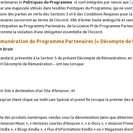
artenaires («
Politiques du Programme
») sont intégrées par renvoi aux
C
r une majuscule utilisés dans lesdites Politiques du Programme, qui ne sont 
ations des parties en vertu des Sections 3 et 6 des Conditions Requises pour l
naires survivront au terme de l'Accord. Afin d’éviter toute ambiguïté et sans l
rticipation au Programme Partenaires, de la Licence PI du Programme Partenai
mme la violation d’une obligation essentielle de l'Accord.
munération du Programme Partenaires (« Décompte de 
t Droit
ndard, présentée à la Section 3 du présent Décompte de Rémunération, en r
ent Décompte de Rémunération – ont lieu lorsque :
tre Site à destination d'un Site d'Amazon ; et
u'un client clique sur ledit Lien Spécial et prend fin lorsque le premier des
 des produits numériques vendus sous la dénomination (ainsi que déterminé 
 Amazon Music », « Histoires courtes d’Amazon », « e-Docs », « Amazon Prim
 Kindle », « Blogs Kindle », « Flux d’informations Kindle » ou « Magazines éle