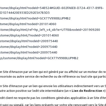
ustomer/display.html?nodeId=548524#GUID-602FA6E8-D724-4317-89F6-
ED1D744420E933ED292E5A7B3D3
ustomer/display.html?nodeId=GCX77V9988LUPMB2
stomer/display.html?nodeId=201014060
ustomer/display.html/ref=hp_left_v4_sib?ie=UTF8&nodeId=201909280
ustomer/display.html/?nodeId=201014060
ustomer/display.html?nodeId=200975440
ustomer/display.html?nodeId=200975440
ustomer/display.html?nodeId=200975440
elp/customer/display.html?nodeId=GCX77V9988LUPMB2
 un Site d'Amazon par un lien qui est généré par ou affiché sur un moteur de 
onsorisée ou autre service de recherche ou de référence ou tout site qui part
un Site d'Amazon par un lien qui envoie les utilisateurs indirectement vers un 
autre action positive sur ledit site intermédiaire (un «
Lien de Redirection
»)
 ledit client ne respecte pas les conditions générales applicables à un Site d'
t suivi ou signalé, car les liens présents sur votre site renvoyant vers le Si