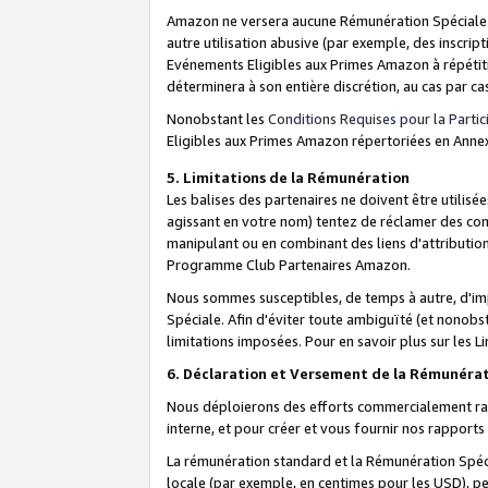
Amazon ne versera aucune Rémunération Spéciale dè
autre utilisation abusive (par exemple, des inscript
Evénements Eligibles aux Primes Amazon à répétiti
déterminera à son entière discrétion, au cas par ca
Nonobstant les
Conditions Requises pour la Parti
Eligibles aux Primes Amazon répertoriées en Anne
5. Limitations de la Rémunération
Les balises des partenaires ne doivent être utili
agissant en votre nom) tentez de réclamer des co
manipulant ou en combinant des liens d'attributi
Programme Club Partenaires Amazon.
Nous sommes susceptibles, de temps à autre, d'imp
Spéciale. Afin d'éviter toute ambiguïté (et nonob
limitations imposées. Pour en savoir plus sur les Li
6. Déclaration et Versement de la Rémunéra
Nous déploierons des efforts commercialement rai
interne, et pour créer et vous fournir nos rappor
La rémunération standard et la Rémunération Spéci
locale (par exemple, en centimes pour les USD), pe