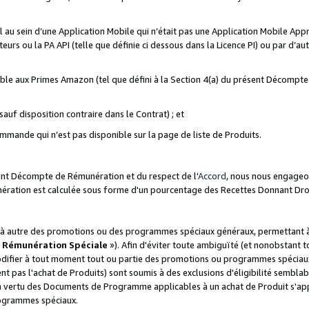
ial au sein d’une Application Mobile qui n’était pas une Application Mobile Ap
eurs ou la PA API (telle que définie ci dessous dans la Licence PI) ou par d’au
igible aux Primes Amazon (tel que défini à la Section 4(a) du présent Décomp
auf disposition contraire dans le Contrat) ; et
ommande qui n’est pas disponible sur la page de liste de Produits.
sent Décompte de Rémunération et du respect de l'
Accord
, nous nous engageo
nération est calculée sous forme d'un pourcentage des Recettes Donnant Dro
 autre des promotions ou des programmes spéciaux généraux, permettant à t
«
Rémunération Spéciale
»). Afin d'éviter toute ambiguïté (et nonobstant t
difier à tout moment tout ou partie des promotions ou programmes spéciaux.
 pas l'achat de Produits) sont soumis à des exclusions d'éligibilité semblabl
n vertu des Documents de Programme applicables à un achat de Produit s'app
rogrammes spéciaux.