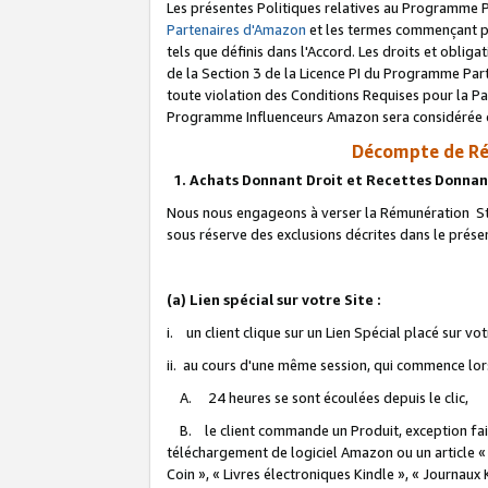
Les présentes Politiques relatives au Programme P
Partenaires d'Amazon
et les termes commençant pa
tels que définis dans l'Accord. Les droits et oblig
de la Section 3 de la Licence PI du Programme Parte
toute violation des Conditions Requises pour la Pa
Programme Influenceurs Amazon sera considérée co
Décompte de Ré
1. Achats Donnant Droit et Recettes Donnan
Nous nous engageons à verser la Rémunération Sta
sous réserve des exclusions décrites dans le prés
(a) Lien spécial sur votre Site :
i. un client clique sur un Lien Spécial placé sur vo
ii. au cours d'une même session, qui commence lorsq
A. 24 heures se sont écoulées depuis le clic,
B. le client commande un Produit, exception faite
téléchargement de logiciel Amazon ou un article «
Coin », « Livres électroniques Kindle », « Journaux