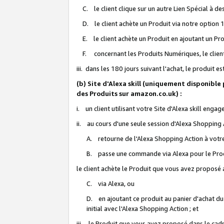
C. le client clique sur un autre Lien Spécial à de
D. le client achète un Produit via notre option 1-
E. le client achète un Produit en ajoutant un Produ
F. concernant les Produits Numériques, le client 
iii. dans les 180 jours suivant l'achat, le produit e
(b) Site d'Alexa skill (uniquement disponible
des Produits sur amazon.co.uk) :
i. un client utilisant votre Site d'Alexa skill enga
ii. au cours d'une seule session d'Alexa Shopping 
A. retourne de l'Alexa Shopping Action à votre
B. passe une commande via Alexa pour le Prod
le client achète le Produit que vous avez proposé a
C. via Alexa, ou
D. en ajoutant ce produit au panier d'achat du
initial avec l'Alexa Shopping Action ; et
iii. le Produit que vous avez proposé dans le cadre