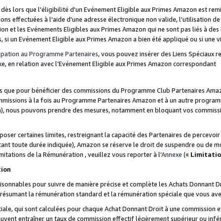
s lors que l'éligibilité d'un Evénement Eligible aux Primes Amazon est remis
ions effectuées à l'aide d'une adresse électronique non valide, l'utilisation d
on et les Evénements Eligibles aux Primes Amazon qui ne sont pas liés à des 
s, si un Evénement Eligible aux Primes Amazon a bien été appliqué ou si une vio
cipation au Programme Partenaires
, vous pouvez insérer des Liens Spéciaux 
xe, en relation avec l’Evénement Eligible aux Primes Amazon correspondant
sées que pour bénéficier des commissions du Programme Club Partenaires Amaz
mmissions à la fois au Programme Partenaires Amazon et à un autre programme
on), nous pouvons prendre des mesures, notamment en bloquant vos commission
oser certaines limites, restreignant la capacité des Partenaires de percevo
stant toute durée indiquée), Amazon se réserve le droit de suspendre ou de m
mitations de la Rémunération , veuillez vous reporter à l'
Annexe
(«
Limitati
tion
sonnables pour suivre de manière précise et complète les Achats Donnant Dro
ts résumant la rémunération standard et la rémunération spéciale que vous av
ale, qui sont calculées pour chaque Achat Donnant Droit à une commission e
uvent entraîner un taux de commission effectif légèrement supérieur ou infér