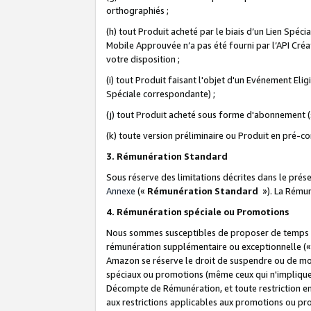
orthographiés ;
(h) tout Produit acheté par le biais d’un Lien Spéc
Mobile Approuvée n’a pas été fourni par l’API Créat
votre disposition ;
(i) tout Produit faisant l'objet d'un Evénement El
Spéciale correspondante) ;
(j) tout Produit acheté sous forme d'abonnement (s
(k) toute version préliminaire ou Produit en pré-c
3. Rémunération Standard
Sous réserve des limitations décrites dans le pré
Annexe
(«
Rémunération Standard
»). La Rému
4. Rémunération spéciale ou Promotions
Nous sommes susceptibles de proposer de temps à
rémunération supplémentaire ou exceptionnelle (
Amazon se réserve le droit de suspendre ou de mo
spéciaux ou promotions (même ceux qui n'impliquent
Décompte de Rémunération, et toute restriction e
aux restrictions applicables aux promotions ou p