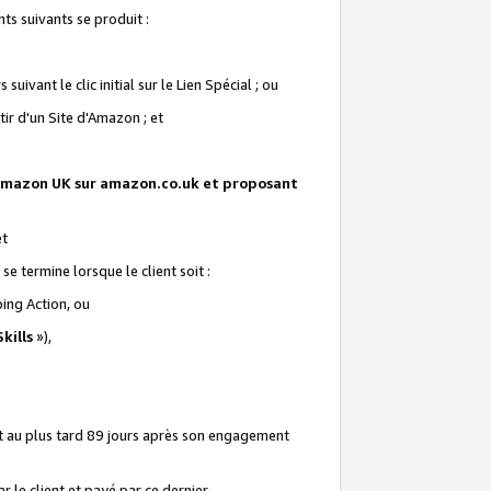
ts suivants se produit :
vant le clic initial sur le Lien Spécial ; ou
ir d'un Site d'Amazon ; et
te Amazon UK sur amazon.co.uk et proposant
et
e termine lorsque le client soit :
ping Action, ou
kills
»),
it au plus tard 89 jours après son engagement
 le client et payé par ce dernier.