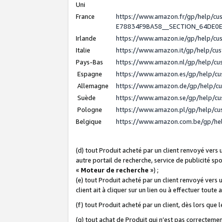
Uni
France
https://www.amazon.fr/gp/help/c
E78834F9BA58__SECTION_64DE0
Irlande
https://www.amazon.ie/gp/help/c
Italie
https://www.amazon.it/gp/help/cu
Pays-Bas
https://www.amazon.nl/gp/help/c
Espagne
https://www.amazon.es/gp/help/c
Allemagne
https://www.amazon.de/gp/help/c
Suède
https://www.amazon.se/gp/help/c
Pologne
https://www.amazon.pl/gp/help/c
Belgique
https://www.amazon.com.be/gp/h
(d) tout Produit acheté par un client renvoyé vers
autre portail de recherche, service de publicité sp
«
Moteur de recherche
») ;
(e) tout Produit acheté par un client renvoyé vers 
client ait à cliquer sur un lien ou à effectuer toute 
(f) tout Produit acheté par un client, dès lors que
(g) tout achat de Produit qui n’est pas correctemen