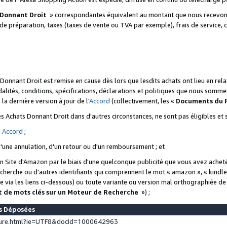
 Donnant Droit
» correspondantes équivalent au montant que nous recevons
 de préparation, taxes (taxes de vente ou TVA par exemple), frais de service, c
s Donnant Droit est remise en cause dès lors que lesdits achats ont lieu en r
lités, conditions, spécifications, déclarations et politiques que nous somme
a dernière version à jour de l'
Accord
(collectivement, les «
Documents du
 des Achats Donnant Droit dans d'autres circonstances, ne sont pas éligibles e
e
Accord
;
d'une annulation, d'un retour ou d'un remboursement ; et
 un Site d'Amazon par le biais d'une quelconque publicité que vous avez acheté
cherche ou d'autres identifiants qui comprennent le mot « amazon », « kindl
 via les liens ci-dessous) ou toute variante ou version mal orthographiée d
t de mots clés sur un Moteur de Recherche
») ;
es Déposées
ture.html?ie=UTF8&docId=1000642963