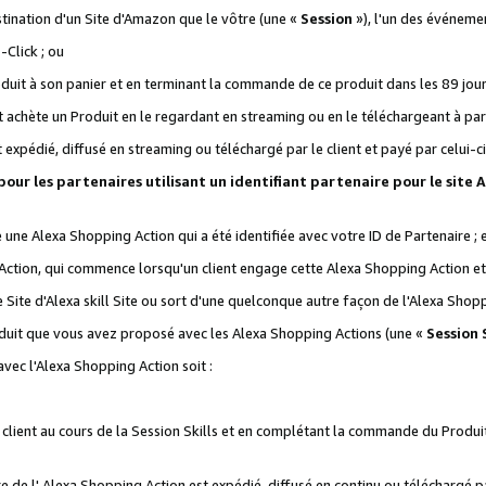
stination d'un Site d'Amazon que le vôtre (une «
Session
»), l'un des événemen
Click ; ou
it à son panier et en terminant la commande de ce produit dans les 89 jours sui
achète un Produit en le regardant en streaming ou en le téléchargeant à part
st expédié, diffusé en streaming ou téléchargé par le client et payé par celui-ci
 pour les partenaires utilisant un identifiant partenaire pour le si
ge une Alexa Shopping Action qui a été identifiée avec votre ID de Partenaire ; 
Action, qui commence lorsqu'un client engage cette Alexa Shopping Action et s
 Site d'Alexa skill Site ou sort d'une quelconque autre façon de l'Alexa Shop
uit que vous avez proposé avec les Alexa Shopping Actions (une «
Session S
vec l'Alexa Shopping Action soit :
 client au cours de la Session Skills et en complétant la commande du Produ
 de l' Alexa Shopping Action est expédié, diffusé en continu ou téléchargé par