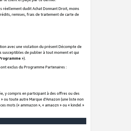
 réellement dudit Achat Donnant Droit, moins
rédits, remises, frais de traitement de carte de
elation avec une violation du présent Décompte de
s susceptibles de publier à tout moment et qui
 Programme
»).
t sont exclus du Programme Partenaires :
e, y compris en participant à des offres ou des
e » ou toute autre Marque d'Amazon (une liste non
e ces mots (« ammazon », « amaozn » ou « kindel »