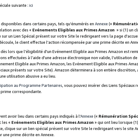
ciale suivante :
ici
disponibles dans certains pays, tels qu'énumérés en
Annexe
(«
Rémunérati
relation avec des «
Evénements Eligibles aux Primes Amazon
» si (1) un c
 sur un Lien Spécial présent sur votre Site le redirigeant vers la page d'acc
 découle, le client effectue l'action récompensée par une prime décrite en Ann
s lors que l'éligibilité d'un Evénement Eligible aux Primes Amazon est remis
ions effectuées à l'aide d'une adresse électronique non valide, l'utilisation d
nement Eligible aux Primes Amazon, les Evénement Eligible aux Primes Amazo
ciaux présents sur votre Site). Amazon déterminera à son entière discrétion, 
ne utilisation abusive a eu lieu.
cipation au Programme Partenaires
, vous pouvez insérer des Liens Spéciaux r
la prime correspondante.
t avoir lieu dans certains pays indiqués à l'
Annexe
(«
Rémunération Spéc
c les «
Evénements Eligibles aux Primes Amazon
» qui ont lieu lorsque (1)
 clique sur un lien spécial présent sur votre Site le redirigeant vers le site 
ar une prime décrite en Annexe.