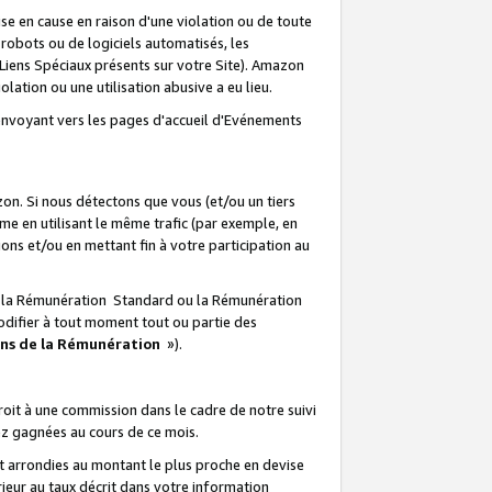
e en cause en raison d'une violation ou de toute
e robots ou de logiciels automatisés, les
Liens Spéciaux présents sur votre Site). Amazon
lation ou une utilisation abusive a eu lieu.
renvoyant vers les pages d'accueil d'Evénements
on. Si nous détectons que vous (et/ou un tiers
 en utilisant le même trafic (par exemple, en
s et/ou en mettant fin à votre participation au
ir la Rémunération Standard ou la Rémunération
odifier à tout moment tout ou partie des
ons de la Rémunération
»).
it à une commission dans le cadre de notre suivi
ez gagnées au cours de ce mois.
t arrondies au montant le plus proche en devise
ieur au taux décrit dans votre information