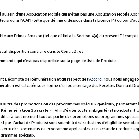
ial au sein d’une Application Mobile qui n’était pas une Application Mobile Ap
eurs ou la PA API (telle que définie ci dessous dans la Licence PI) ou par d’au
igible aux Primes Amazon (tel que défini à la Section 4(a) du présent Décomp
auf disposition contraire dans le Contrat) ; et
ommande qui n’est pas disponible sur la page de liste de Produits.
sent Décompte de Rémunération et du respect de l'
Accord
, nous nous engageo
nération est calculée sous forme d'un pourcentage des Recettes Donnant Dro
 autre des promotions ou des programmes spéciaux généraux, permettant à t
«
Rémunération Spéciale
»). Afin d'éviter toute ambiguïté (et nonobstant t
difier à tout moment tout ou partie des promotions ou programmes spéciaux.
 pas l'achat de Produits) sont soumis à des exclusions d'éligibilité semblabl
n vertu des Documents de Programme applicables à un achat de Produit s'app
rogrammes spéciaux.