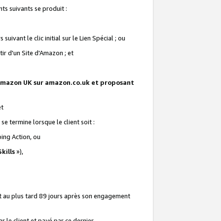
ts suivants se produit :
vant le clic initial sur le Lien Spécial ; ou
ir d'un Site d'Amazon ; et
te Amazon UK sur amazon.co.uk et proposant
et
e termine lorsque le client soit :
ping Action, ou
kills
»),
it au plus tard 89 jours après son engagement
 le client et payé par ce dernier.