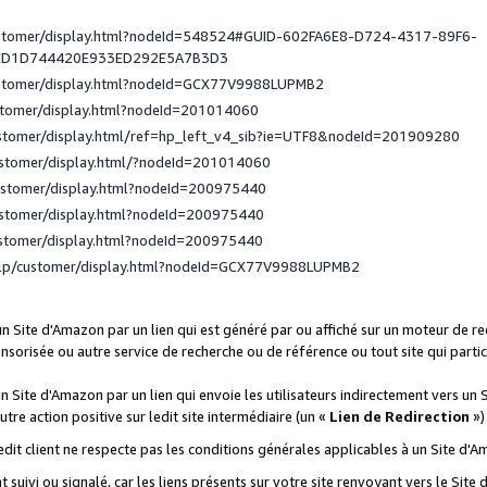
ustomer/display.html?nodeId=548524#GUID-602FA6E8-D724-4317-89F6-
ED1D744420E933ED292E5A7B3D3
ustomer/display.html?nodeId=GCX77V9988LUPMB2
stomer/display.html?nodeId=201014060
ustomer/display.html/ref=hp_left_v4_sib?ie=UTF8&nodeId=201909280
ustomer/display.html/?nodeId=201014060
ustomer/display.html?nodeId=200975440
ustomer/display.html?nodeId=200975440
ustomer/display.html?nodeId=200975440
elp/customer/display.html?nodeId=GCX77V9988LUPMB2
 un Site d'Amazon par un lien qui est généré par ou affiché sur un moteur de 
onsorisée ou autre service de recherche ou de référence ou tout site qui part
un Site d'Amazon par un lien qui envoie les utilisateurs indirectement vers un 
autre action positive sur ledit site intermédiaire (un «
Lien de Redirection
»)
 ledit client ne respecte pas les conditions générales applicables à un Site d'
t suivi ou signalé, car les liens présents sur votre site renvoyant vers le Si