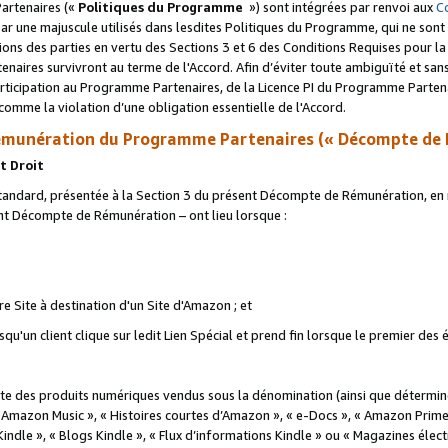
artenaires («
Politiques du Programme
») sont intégrées par renvoi aux
C
r une majuscule utilisés dans lesdites Politiques du Programme, qui ne sont 
ations des parties en vertu des Sections 3 et 6 des Conditions Requises pour l
naires survivront au terme de l'Accord. Afin d’éviter toute ambiguïté et sans l
rticipation au Programme Partenaires, de la Licence PI du Programme Partenai
mme la violation d’une obligation essentielle de l'Accord.
munération du Programme Partenaires (« Décompte de 
t Droit
ndard, présentée à la Section 3 du présent Décompte de Rémunération, en r
ent Décompte de Rémunération – ont lieu lorsque :
tre Site à destination d'un Site d'Amazon ; et
u'un client clique sur ledit Lien Spécial et prend fin lorsque le premier des
 des produits numériques vendus sous la dénomination (ainsi que déterminé 
 Amazon Music », « Histoires courtes d’Amazon », « e-Docs », « Amazon Prim
 Kindle », « Blogs Kindle », « Flux d’informations Kindle » ou « Magazines éle