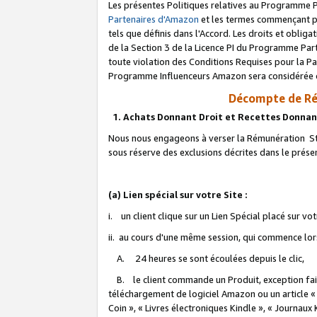
Les présentes Politiques relatives au Programme P
Partenaires d'Amazon
et les termes commençant pa
tels que définis dans l'Accord. Les droits et oblig
de la Section 3 de la Licence PI du Programme Parte
toute violation des Conditions Requises pour la Pa
Programme Influenceurs Amazon sera considérée co
Décompte de Ré
1. Achats Donnant Droit et Recettes Donnan
Nous nous engageons à verser la Rémunération Sta
sous réserve des exclusions décrites dans le prés
(a) Lien spécial sur votre Site :
i. un client clique sur un Lien Spécial placé sur vo
ii. au cours d'une même session, qui commence lorsq
A. 24 heures se sont écoulées depuis le clic,
B. le client commande un Produit, exception faite
téléchargement de logiciel Amazon ou un article «
Coin », « Livres électroniques Kindle », « Journaux