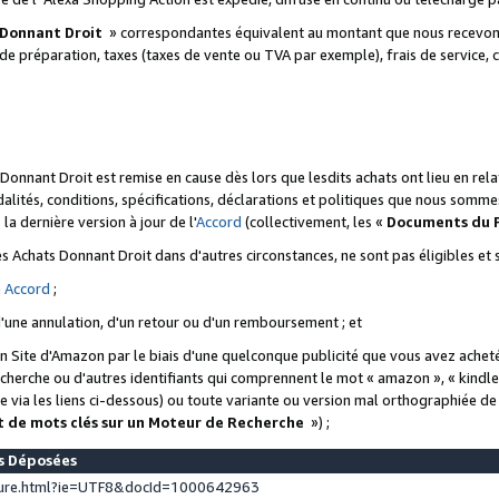
 Donnant Droit
» correspondantes équivalent au montant que nous recevons
 de préparation, taxes (taxes de vente ou TVA par exemple), frais de service, c
s Donnant Droit est remise en cause dès lors que lesdits achats ont lieu en r
lités, conditions, spécifications, déclarations et politiques que nous somme
a dernière version à jour de l'
Accord
(collectivement, les «
Documents du
 des Achats Donnant Droit dans d'autres circonstances, ne sont pas éligibles e
e
Accord
;
d'une annulation, d'un retour ou d'un remboursement ; et
 un Site d'Amazon par le biais d'une quelconque publicité que vous avez acheté
cherche ou d'autres identifiants qui comprennent le mot « amazon », « kindl
 via les liens ci-dessous) ou toute variante ou version mal orthographiée d
t de mots clés sur un Moteur de Recherche
») ;
es Déposées
ture.html?ie=UTF8&docId=1000642963