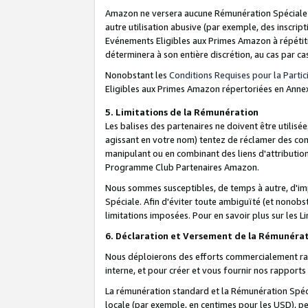
Amazon ne versera aucune Rémunération Spéciale dè
autre utilisation abusive (par exemple, des inscript
Evénements Eligibles aux Primes Amazon à répétiti
déterminera à son entière discrétion, au cas par ca
Nonobstant les
Conditions Requises pour la Parti
Eligibles aux Primes Amazon répertoriées en Anne
5. Limitations de la Rémunération
Les balises des partenaires ne doivent être utili
agissant en votre nom) tentez de réclamer des co
manipulant ou en combinant des liens d'attributi
Programme Club Partenaires Amazon.
Nous sommes susceptibles, de temps à autre, d'imp
Spéciale. Afin d'éviter toute ambiguïté (et nonob
limitations imposées. Pour en savoir plus sur les Li
6. Déclaration et Versement de la Rémunéra
Nous déploierons des efforts commercialement rai
interne, et pour créer et vous fournir nos rappor
La rémunération standard et la Rémunération Spéci
locale (par exemple, en centimes pour les USD), pe