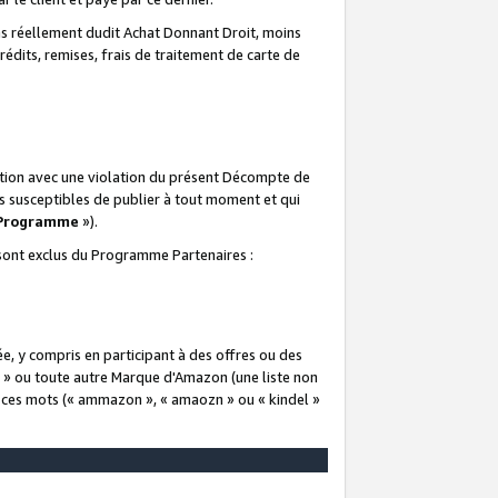
 réellement dudit Achat Donnant Droit, moins
rédits, remises, frais de traitement de carte de
elation avec une violation du présent Décompte de
s susceptibles de publier à tout moment et qui
 Programme
»).
t sont exclus du Programme Partenaires :
e, y compris en participant à des offres ou des
e » ou toute autre Marque d'Amazon (une liste non
e ces mots (« ammazon », « amaozn » ou « kindel »