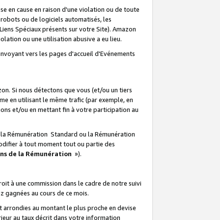
e en cause en raison d'une violation ou de toute
e robots ou de logiciels automatisés, les
Liens Spéciaux présents sur votre Site). Amazon
lation ou une utilisation abusive a eu lieu.
renvoyant vers les pages d'accueil d'Evénements
on. Si nous détectons que vous (et/ou un tiers
 en utilisant le même trafic (par exemple, en
s et/ou en mettant fin à votre participation au
ir la Rémunération Standard ou la Rémunération
odifier à tout moment tout ou partie des
ons de la Rémunération
»).
it à une commission dans le cadre de notre suivi
ez gagnées au cours de ce mois.
t arrondies au montant le plus proche en devise
ieur au taux décrit dans votre information