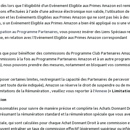
s lors que l'éligibilité d'un Evénement Eligible aux Primes Amazon est remis
ions effectuées à l'aide d'une adresse électronique non valide, l'utilisation d
on et les Evénements Eligibles aux Primes Amazon qui ne sont pas liés à des 
s, si un Evénement Eligible aux Primes Amazon a bien été appliqué ou si une vio
cipation au Programme Partenaires
, vous pouvez insérer des Liens Spéciaux 
xe, en relation avec l’Evénement Eligible aux Primes Amazon correspondant
sées que pour bénéficier des commissions du Programme Club Partenaires Amaz
mmissions à la fois au Programme Partenaires Amazon et à un autre programme
on), nous pouvons prendre des mesures, notamment en bloquant vos commission
oser certaines limites, restreignant la capacité des Partenaires de percevo
stant toute durée indiquée), Amazon se réserve le droit de suspendre ou de m
mitations de la Rémunération , veuillez vous reporter à l'
Annexe
(«
Limitati
tion
sonnables pour suivre de manière précise et complète les Achats Donnant Dro
ts résumant la rémunération standard et la rémunération spéciale que vous av
ale, qui sont calculées pour chaque Achat Donnant Droit à une commission e
uvent entraîner un taux de commission effectif légèrement supérieur ou infér