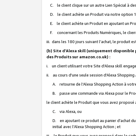
C. le client clique sur un autre Lien Spécial à de
D. le client achète un Produit via notre option 1-
E. le client achète un Produit en ajoutant un Produ
F. concernant les Produits Numériques, le client 
iii. dans les 180 jours suivant l'achat, le produit e
(b) Site d'Alexa skill (uniquement disponible
des Produits sur amazon.co.uk) :
i. un client utilisant votre Site d'Alexa skill enga
ii. au cours d'une seule session d'Alexa Shopping 
A. retourne de l'Alexa Shopping Action à votre
B. passe une commande via Alexa pour le Prod
le client achète le Produit que vous avez proposé a
C. via Alexa, ou
D. en ajoutant ce produit au panier d'achat du
initial avec l'Alexa Shopping Action ; et
iii. le Produit que vous avez proposé dans le cadre