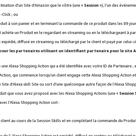
stination d'un Site d'Amazon que le vôtre (une «
Session
»), l'un des événemen
Click ; ou
it à son panier et en terminant la commande de ce produit dans les 89 jours sui
achète un Produit en le regardant en streaming ou en le téléchargeant à part
st expédié, diffusé en streaming ou téléchargé par le client et payé par celui-ci
 pour les partenaires utilisant un identifiant partenaire pour le si
ge une Alexa Shopping Action qui a été identifiée avec votre ID de Partenaire ; 
Action, qui commence lorsqu'un client engage cette Alexa Shopping Action et s
 Site d'Alexa skill Site ou sort d'une quelconque autre façon de l'Alexa Shop
uit que vous avez proposé avec les Alexa Shopping Actions (une «
Session S
vec l'Alexa Shopping Action soit :
 client au cours de la Session Skills et en complétant la commande du Produ
 de l' Alexa Shopping Action est expédié, diffusé en continu ou téléchargé par