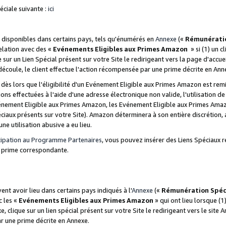
ciale suivante :
ici
disponibles dans certains pays, tels qu'énumérés en
Annexe
(«
Rémunérati
relation avec des «
Evénements Eligibles aux Primes Amazon
» si (1) un c
 sur un Lien Spécial présent sur votre Site le redirigeant vers la page d'acc
 découle, le client effectue l'action récompensée par une prime décrite en Ann
s lors que l'éligibilité d'un Evénement Eligible aux Primes Amazon est remis
ions effectuées à l'aide d'une adresse électronique non valide, l'utilisation d
nement Eligible aux Primes Amazon, les Evénement Eligible aux Primes Amazo
ciaux présents sur votre Site). Amazon déterminera à son entière discrétion, 
ne utilisation abusive a eu lieu.
cipation au Programme Partenaires
, vous pouvez insérer des Liens Spéciaux r
la prime correspondante.
t avoir lieu dans certains pays indiqués à l'
Annexe
(«
Rémunération Spéc
c les «
Evénements Eligibles aux Primes Amazon
» qui ont lieu lorsque (1)
 clique sur un lien spécial présent sur votre Site le redirigeant vers le site 
ar une prime décrite en Annexe.