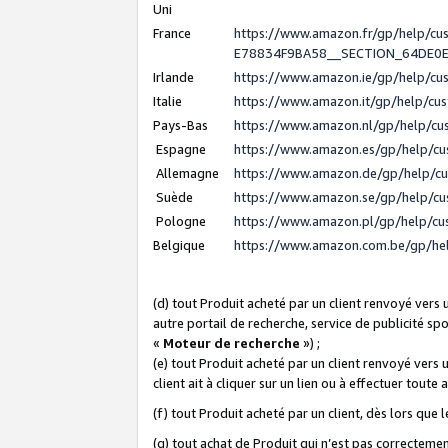
Uni
France
https://www.amazon.fr/gp/help/c
E78834F9BA58__SECTION_64DE0
Irlande
https://www.amazon.ie/gp/help/c
Italie
https://www.amazon.it/gp/help/cu
Pays-Bas
https://www.amazon.nl/gp/help/c
Espagne
https://www.amazon.es/gp/help/c
Allemagne
https://www.amazon.de/gp/help/c
Suède
https://www.amazon.se/gp/help/c
Pologne
https://www.amazon.pl/gp/help/c
Belgique
https://www.amazon.com.be/gp/h
(d) tout Produit acheté par un client renvoyé vers
autre portail de recherche, service de publicité sp
«
Moteur de recherche
») ;
(e) tout Produit acheté par un client renvoyé vers 
client ait à cliquer sur un lien ou à effectuer toute 
(f) tout Produit acheté par un client, dès lors que
(g) tout achat de Produit qui n’est pas correctemen