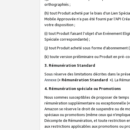
orthographiés ;
(h) tout Produit acheté par le biais d’un Lien Spéc
Mobile Approuvée n’a pas été fourni par l’API Créat
votre disposition ;
(i) tout Produit faisant l'objet d'un Evénement El
Spéciale correspondante) ;
(j) tout Produit acheté sous forme d'abonnement (s
(k) toute version préliminaire ou Produit en pré-c
3. Rémunération Standard
Sous réserve des limitations décrites dans le pré
Annexe
(«
Rémunération Standard
»). La Rému
4. Rémunération spéciale ou Promotions
Nous sommes susceptibles de proposer de temps à
rémunération supplémentaire ou exceptionnelle (
Amazon se réserve le droit de suspendre ou de mo
spéciaux ou promotions (même ceux qui n'impliquent
Décompte de Rémunération, et toute restriction e
aux restrictions applicables aux promotions ou p