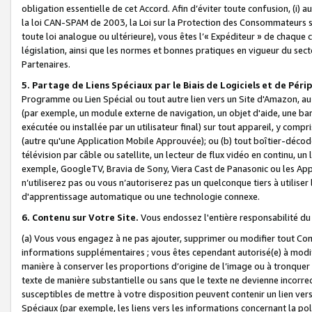
obligation essentielle de cet Accord. Afin d’éviter toute confusion, (i) a
la loi CAN-SPAM de 2003, la Loi sur la Protection des Consommateurs s
toute loi analogue ou ultérieure), vous êtes l’« Expéditeur » de chaque 
législation, ainsi que les normes et bonnes pratiques en vigueur du s
Partenaires.
5. Partage de Liens Spéciaux par le Biais de Logiciels et de Pér
Programme ou Lien Spécial ou tout autre lien vers un Site d'Amazon, au su
(par exemple, un module externe de navigation, un objet d'aide, une ba
exécutée ou installée par un utilisateur final) sur tout appareil, y comp
(autre qu'une Application Mobile Approuvée); ou (b) tout boîtier-décod
télévision par câble ou satellite, un lecteur de flux vidéo en continu, un
exemple, GoogleTV, Bravia de Sony, Viera Cast de Panasonic ou les Appli
n’utiliserez pas ou vous n’autoriserez pas un quelconque tiers à utili
d'apprentissage automatique ou une technologie connexe.
6. Contenu sur Votre Site.
Vous endossez l'entière responsabilité du
(a) Vous vous engagez à ne pas ajouter, supprimer ou modifier tout Co
informations supplémentaires ; vous êtes cependant autorisé(e) à modi
manière à conserver les proportions d’origine de l’image ou à tronquer
texte de manière substantielle ou sans que le texte ne devienne incorr
susceptibles de mettre à votre disposition peuvent contenir un lien ver
Spéciaux (par exemple, les liens vers les informations concernant la poli