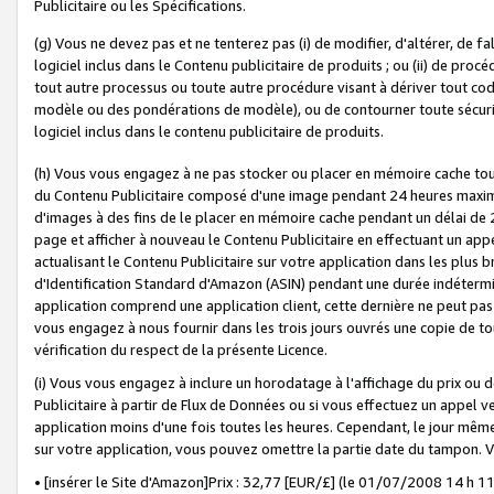
Publicitaire ou les Spécifications.
(g) Vous ne devez pas et ne tenterez pas (i) de modifier, d'altérer, de f
logiciel inclus dans le Contenu publicitaire de produits ; ou (ii) de proc
tout autre processus ou toute autre procédure visant à dériver tout c
modèle ou des pondérations de modèle), ou de contourner toute sécurité a
logiciel inclus dans le contenu publicitaire de produits.
(h) Vous vous engagez à ne pas stocker ou placer en mémoire cache tou
du Contenu Publicitaire composé d'une image pendant 24 heures maxim
d'images à des fins de le placer en mémoire cache pendant un délai de
page et afficher à nouveau le Contenu Publicitaire en effectuant un app
actualisant le Contenu Publicitaire sur votre application dans les plus 
d'Identification Standard d'Amazon (ASIN) pendant une durée indéterminé
application comprend une application client, cette dernière ne peut pa
vous engagez à nous fournir dans les trois jours ouvrés une copie de tou
vérification du respect de la présente Licence.
(i) Vous vous engagez à inclure un horodatage à l'affichage du prix ou 
Publicitaire à partir de Flux de Données ou si vous effectuez un appel ve
application moins d'une fois toutes les heures. Cependant, le jour même
sur votre application, vous pouvez omettre la partie date du tampon.
• [insérer le Site d'Amazon]Prix : 32,77 [EUR/£] (le 01/07/2008 14 h 11 