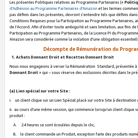
Les présentes Politiques relatives au Programme Partenaires («
Politi
d’Adhésion au Programme Partenaires d'Amazon
et les termes commenç
pas définis dans les présentes, devront s'entendre tels que définis dans 
Conditions Requises pour la Participation au Programme Partenaires, ai
de l'Accord. Afin d’éviter toute ambiguïté et sans limitation, aux fins de
Participation au Programme Partenaires, de la Licence PI du Programme 
Amazon sera considérée comme la violation d’une obligation essentielle
Décompte de Rémunération du Program
1. Achats Donnant Droit et Recettes Donnant Droit
Nous nous engageons à verser la Rémunération Standard, présentée à l
Donnant Droit
» qui – sous réserve des exclusions décrites dans le p
(a) Lien spécial sur votre Site :
i. un client clique sur un Lien Spécial placé sur votre Site à destination
ii. au cours d'une même session, qui commence lorsqu'un client clique s
produit :
A. 24 heures se sont écoulées depuis le clic,
B. le client commande un Produit, exception faite des produits numéri