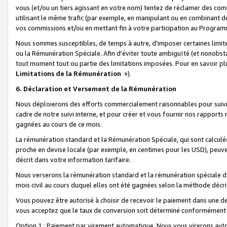
vous (et/ou un tiers agissant en votre nom) tentez de réclamer des c
utilisant le même trafic (par exemple, en manipulant ou en combinant 
vos commissions et/ou en mettant fin à votre participation au Progra
Nous sommes susceptibles, de temps à autre, d'imposer certaines limit
ou la Rémunération Spéciale. Afin d'éviter toute ambiguïté (et nonobst
tout moment tout ou partie des limitations imposées. Pour en savoir plus
Limitations de la Rémunération
»).
6. Déclaration et Versement de la Rémunération
Nous déploierons des efforts commercialement raisonnables pour suivr
cadre de notre suivi interne, et pour créer et vous fournir nos rapport
gagnées au cours de ce mois.
La rémunération standard et la Rémunération Spéciale, qui sont calcul
proche en devise locale (par exemple, en centimes pour les USD), peuve
décrit dans votre information tarifaire.
Nous verserons la rémunération standard et la rémunération spéciale da
mois civil au cours duquel elles ont été gagnées selon la méthode décr
Vous pouvez être autorisé à choisir de recevoir le paiement dans une dev
vous acceptez que le taux de conversion soit déterminé conformément
Option 1 : Paiement par virement automatique.
Nous vous virerons aut