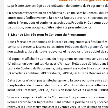
La présente Licence régit votre utilisation du Contenu du Programme d
En acceptant l'Accord ou en accédant à ou en utilisant le Contenu du P
autres outils (collectivement, la «
API Créateurs et PA API
») qui vous pe
autres informations et contenus associés aux Produits («
Contenu publ
disposition, vous acceptez d'être lié(e) à la présente Licence.
1. Licence Limitée pour le Contenu du Programme
Sous réserve des conditions de
l'Accord
et uniquement aux fins limitées
compris la présente Licence et les autres
Politiques du Programme
], n
non exclusive, libre de toute redevance et ne pouvant faire l'objet de so
(a) copier et afficher le Contenu du Programme uniquement sur votre Si
(b) utiliser uniquement les Marques d'Amazon [telles que définies dans 
cadre du Contenu du Programme, uniquement sur votre Site et confo
(c) accéder à et utiliser l’API Créateurs, l’API PA, les Flux de Données e
Cette licence n'inclut pas le téléchargement, la copie ou toute autre util
d’exploration de données, de robots ou d’outils similaires de collecte
inclut l’API Créateurs, l’API PA, les Flux de Données et le Contenu Publici
Vous vous engagez à utiliser le Contenu du Programme conformément a
licence accordée par la présente. Sans limiter la portée de ce qui pré
renvoyer les utilisateurs finaux et les ventes vers un Site d'Amazon et