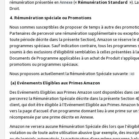
rémunération présentée en
Annexe
(«
Rémunération Standard
»). L
Droit.
4. Rémunération spéciale ou Promotions
Nous sommes susceptibles de proposer de temps à autre des promotion
Partenaires de percevoir une rémunération supplémentaire ou exceptio
toute période décrite dans la présente Section), Amazon se réserve le
programmes spéciaux. Sauf indication contraire, tous les programmes s
soumis à des exclusions d'éligibilité semblables à celles présentées à 
Documents de Programme applicables à un achat de Produit s'appliquera
promotions ou programmes spéciaux.
Nous proposons actuellement la Rémunération Spéciale suivante :
ici
(a) Evénements Eligibles aux Primes Amazon
Des Evénements Eligibles aux Primes Amazon sont disponibles dans cer
percevrez la Rémunération Spéciale décrite dans la présente Section 4(
client, qui doit être éligible à l'Evénement Eligible aux Primes Amazon te
vers la page d'accueil d'un programme donnant lieu à une prime sur un Si
récompensée par une prime décrite en Annexe.
Amazon ne versera aucune Rémunération Spéciale dès lors que l'éligibi
violation ou de toute autre utilisation abusive (par exemple, des inscrip
ou de logiciels automatisés, la participation d'une même personne à p