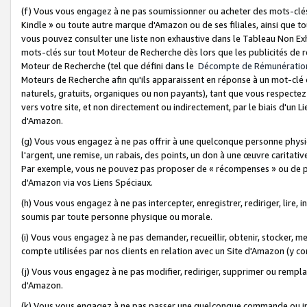
(f) Vous vous engagez à ne pas soumissionner ou acheter des mots-clés,
Kindle » ou toute autre marque d'Amazon ou de ses filiales, ainsi que t
vous pouvez consulter une liste non exhaustive dans le Tableau Non Ex
mots-clés sur tout Moteur de Recherche dès lors que les publicités de 
Moteur de Recherche (tel que défini dans le
Décompte de Rémunératio
Moteurs de Recherche afin qu'ils apparaissent en réponse à un mot-clé o
naturels, gratuits, organiques ou non payants), tant que vous respectez 
vers votre site, et non directement ou indirectement, par le biais d'un Li
d'Amazon.
(g) Vous vous engagez à ne pas offrir à une quelconque personne physi
l'argent, une remise, un rabais, des points, un don à une œuvre caritativ
Par exemple, vous ne pouvez pas proposer de « récompenses » ou de p
d'Amazon via vos Liens Spéciaux.
(h) Vous vous engagez à ne pas intercepter, enregistrer, rediriger, lire
soumis par toute personne physique ou morale.
(i) Vous vous engagez à ne pas demander, recueillir, obtenir, stocker, 
compte utilisées par nos clients en relation avec un Site d'Amazon (y c
(j) Vous vous engagez à ne pas modifier, rediriger, supprimer ou rempla
d'Amazon.
(k) Vous vous engagez à ne pas passer une quelconque commande ou init