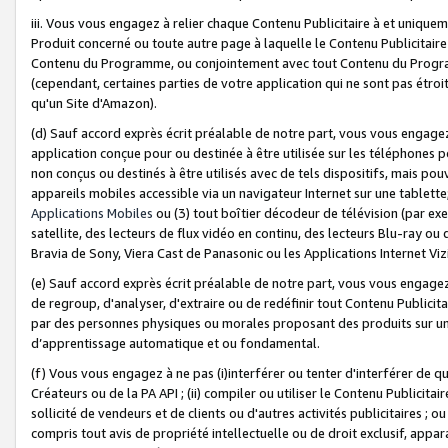
iii. Vous vous engagez à relier chaque Contenu Publicitaire à et uniqu
Produit concerné ou toute autre page à laquelle le Contenu Publicitaire
Contenu du Programme, ou conjointement avec tout Contenu du Programm
(cependant, certaines parties de votre application qui ne sont pas étroi
qu'un Site d'Amazon).
(d) Sauf accord exprès écrit préalable de notre part, vous vous engagez à
application conçue pour ou destinée à être utilisée sur les téléphones p
non conçus ou destinés à être utilisés avec de tels dispositifs, mais pouv
appareils mobiles accessible via un navigateur Internet sur une tablett
Applications Mobiles
ou (3) tout boîtier décodeur de télévision (par ex
satellite, des lecteurs de flux vidéo en continu, des lecteurs Blu-ray o
Bravia de Sony, Viera Cast de Panasonic ou les Applications Internet Viz
(e) Sauf accord exprès écrit préalable de notre part, vous vous engagez 
de regroup, d'analyser, d'extraire ou de redéfinir tout Contenu Publicitai
par des personnes physiques ou morales proposant des produits sur un
d’apprentissage automatique et ou fondamental.
(f) Vous vous engagez à ne pas (i)interférer ou tenter d'interférer de 
Créateurs ou de la PA API ; (ii) compiler ou utiliser le Contenu Publicita
sollicité de vendeurs et de clients ou d'autres activités publicitaires ; ou (
compris tout avis de propriété intellectuelle ou de droit exclusif, appar