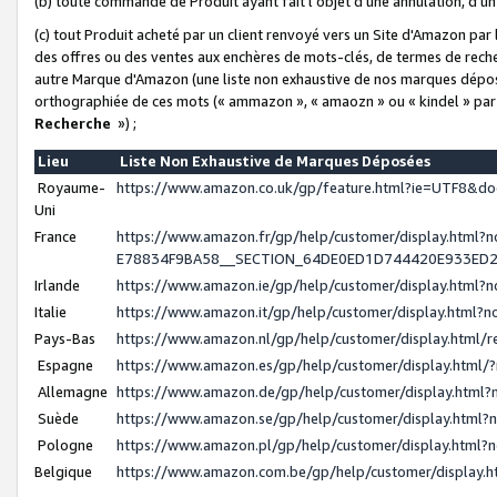
(b) toute commande de Produit ayant fait l'objet d'une annulation, d'u
(c) tout Produit acheté par un client renvoyé vers un Site d'Amazon par
des offres ou des ventes aux enchères de mots-clés, de termes de reche
autre Marque d'Amazon (une liste non exhaustive de nos marques déposée
orthographiée de ces mots (« ammazon », « amaozn » ou « kindel » par
Recherche
») ;
Lieu
Liste Non Exhaustive de Marques Déposées
Royaume-
https://www.amazon.co.uk/gp/feature.html?ie=UTF8&
Uni
France
https://www.amazon.fr/gp/help/customer/display.ht
E78834F9BA58__SECTION_64DE0ED1D744420E933ED
Irlande
https://www.amazon.ie/gp/help/customer/display.htm
Italie
https://www.amazon.it/gp/help/customer/display.html
Pays-Bas
https://www.amazon.nl/gp/help/customer/display.html
Espagne
https://www.amazon.es/gp/help/customer/display.html
Allemagne
https://www.amazon.de/gp/help/customer/display.htm
Suède
https://www.amazon.se/gp/help/customer/display.htm
Pologne
https://www.amazon.pl/gp/help/customer/display.html
Belgique
https://www.amazon.com.be/gp/help/customer/displa