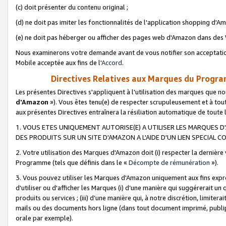
(c) doit présenter du contenu original ;
(d) ne doit pas imiter les fonctionnalités de l'application shopping d'Am
(e) ne doit pas héberger ou afficher des pages web d'Amazon dans de
Nous examinerons votre demande avant de vous notifier son acceptatio
Mobile acceptée aux fins de l'
Accord
.
Directives Relatives aux Marques du Progra
Les présentes Directives s'appliquent à l'utilisation des marques que
d'Amazon
»). Vous êtes tenu(e) de respecter scrupuleusement et à tou
aux présentes Directives entraînera la résiliation automatique de toute
1. VOUS ETES UNIQUEMENT AUTORISE(E) A UTILISER LES MARQUES D'
DES PRODUITS SUR UN SITE D'AMAZON A L'AIDE D'UN LIEN SPECIAL 
2. Votre utilisation des Marques d'Amazon doit (i) respecter la dernière
Programme (tels que définis dans le «
Décompte de rémunération
»).
3. Vous pouvez utiliser les Marques d'Amazon uniquement aux fins expr
d'utiliser ou d'afficher les Marques (i) d’une manière qui suggérerait un
produits ou services ; (iii) d’une manière qui, à notre discrétion, limit
mails ou des documents hors ligne (dans tout document imprimé, publip
orale par exemple).