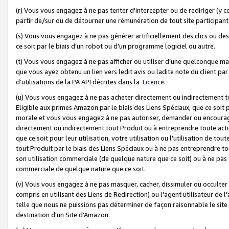
(r) Vous vous engagez à ne pas tenter d'intercepter ou de rediriger (y comp
partir de/sur ou de détourner une rémunération de tout site participa
(s) Vous vous engagez à ne pas générer artificiellement des clics ou de
ce soit par le biais d'un robot ou d'un programme logiciel ou autre.
(t) Vous vous engagez à ne pas afficher ou utiliser d’une quelconque man
que vous ayez obtenu un lien vers ledit avis ou ladite note du client par
d’utilisations de la PA API décrites dans la
Licence
.
(u) Vous vous engagez à ne pas acheter directement ou indirectement t
Eligible aux primes Amazon par le biais des Liens Spéciaux, que ce soit 
morale et vous vous engagez à ne pas autoriser, demander ou encourager
directement ou indirectement tout Produit ou à entreprendre toute acti
que ce soit pour leur utilisation, votre utilisation ou l'utilisation de
tout Produit par le biais des Liens Spéciaux ou à ne pas entreprendre t
son utilisation commerciale (de quelque nature que ce soit) ou à ne pas o
commerciale de quelque nature que ce soit.
(v) Vous vous engagez à ne pas masquer, cacher, dissimuler ou occulter 
compris en utilisant des Liens de Redirection) ou l'agent utilisateur de 
telle que nous ne puissions pas déterminer de façon raisonnable le site ou
destination d'un Site d'Amazon.